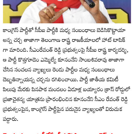
కాంగ్రెస్ పార్టీతో సీపీఐ పార్టీకి మధ్య సంబంధాలు బెడిసికొట్టాయా
అన్న చర్చ తాజాగా తెలంగాణ రాష్ట్ర రాజకీయాలలో హాట్ టాపిక్
గా మారింది. సీఎంరేవంత్ రెడ్డి ప్ర‌భుత్వంపై సీపీఐ రాష్ట్ర కార్యదర్శి,
ఆ పార్టీ కొత్తగూడెం ఎమ్మెల్యే కూనంనేని సాంబశివరావు తాజాగా
చేసిన సంచ‌లన వ్యాఖ్యలు రెండు పార్టీల మధ్య సంబంధాలు
దెబ్బతిన్నాయన్న చర్చను రగిలించాయి. పార్టీ జాతీయ కమిటీ
పిలుపు మేరకు పినపాక మండలం ఏడూళ్ల బయ్యారం క్రాస్ రోడ్డులో
ప్రజాచైతన్య యాత్రను ప్రారంభించిన కూనంనేని సీఎం రేవంత్ రెడ్డి
ప్రభుత్వంపైన, కాంగ్రెస్ పార్టీపైన పదునైన వ్యాఖ్యలతో విరుచుక
పడ్డారు.