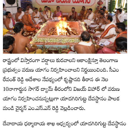
రాష్ట్రంలో విస్తారంగా వర్షాలు కురవాలని ఆకాంక్షిస్తూ తెలంగాణ
ప్రభుత్వం వరుణ యాగం నిర్వహించాలని నిర్ణయించింది. సీఎం
రేవంత్ రెడ్డి ఆదేశాల నేపథ్యంలో కృష్ణానది తీరాన ఈ నెల
10నాగార్జున సాగర్ డ్యామ్ తీరంలోని విజయ్ విహార్ లో వరుణ
యాగం నిర్వహించనున్నట్లుగా యాదగిరిగుట్ట దేవస్థానం పాలక
మండి చైర్మన్ ఎం.ఎస్.ఎన్ రెడ్డి వెల్లడించారు.
దేవాదాయ ధర్మాదాయ శాఖ ఆధ్వర్యంలో యాదగిరిగుట్ట దేవస్థానం