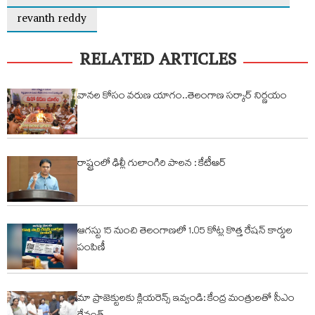
revanth reddy
RELATED ARTICLES
వానల కోసం వరుణ యాగం..తెలంగాణ సర్కార్ నిర్ణయం
రాష్ట్రంలో ఢిల్లీ గులాంగిరి పాలన : కేటీఆర్
ఆగస్టు 15 నుంచి తెలంగాణలో 1.05 కోట్ల కొత్త రేషన్ కార్డుల
పంపిణీ
మా ప్రాజెక్టులకు క్లియరెన్స్ ఇవ్వండి: కేంద్ర మంత్రులతో సీఎం