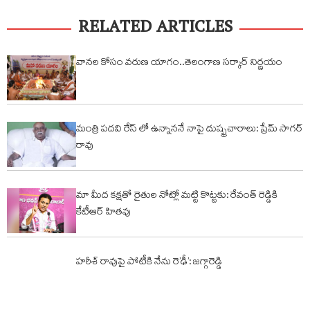
RELATED ARTICLES
వానల కోసం వరుణ యాగం..తెలంగాణ సర్కార్ నిర్ణయం
మంత్రి పదవి రేస్ లో ఉన్నాననే నాపై దుష్ఫ్రచారాలు: ప్రేమ్ సాగర్
రావు
మా మీద కక్షతో రైతుల నోట్లో మట్టి కొట్టకు: రేవంత్ రెడ్డికి
కేటీఆర్ హితవు
హరీశ్ రావుపై పోటీకి నేను రె’ఢీ’: జగ్గారెడ్డి