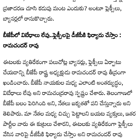
ప్రజాదరణ చూసి కడుపు మంట ఎందుకు? అంటూ ప్లెక్సీలు,
బ్యానర్లలో రాసుకొచ్చారు.
బీజేపీలో విబేధాలు లేవు..ఫ్లెక్సీలపై డీజీపీకి ఫిర్యాదు చేస్తాం :
రామచందర్ రావు
ఈటలకు వ్యతిరేకంగా పలుచోట్ల బ్యానర్లు, ఫ్లెక్సీలు ఏర్పాటు
చేయడాన్ని బీజేపీ రాష్ట్ర అధ్యక్షుడు రామచందర్ రావు తీవ్రంగా
ఖండించారు. బీజేపీ నాయకుల మధ్య ఎలాంటి అంతర్యుద్ధం,
విబేధాలు లేవు అని రామచంద్రరావు స్పష్టం చేశారు. తెలంగాణలో
బీజేపీ బలం పెరిగింది అని, నేతలు ఐక్యతతో పని చేస్తున్నారు అని
తెలిపారు. మా నేతల మధ్య చిచ్చు పెట్టాలని బయట వ్యక్తులు, ఇతర
పార్టీల వారు ఈ కుట్రలు చేశారని, ఈటలకు వ్యతిరేకంగా ఫ్లెక్సీలు
వేసిన వారిపై డీజీపీకి ఫిర్యాదు చేస్తాం అని రామచందర్ రావు