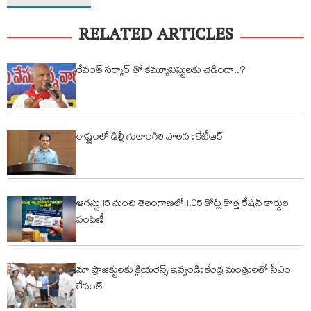
RELATED ARTICLES
రేవంత్ సర్కార్ తో కమ్యూనిస్టులకు చెడిందా..?
రాష్ట్రంలో ఢిల్లీ గులాంగిరి పాలన : కేటీఆర్
ఆగస్టు 15 నుంచి తెలంగాణలో 1.05 కోట్ల కొత్త రేషన్ కార్డుల
పంపిణీ
మా ప్రాజెక్టులకు క్లియరెన్స్ ఇవ్వండి: కేంద్ర మంత్రులతో సీఎం
రేవంత్