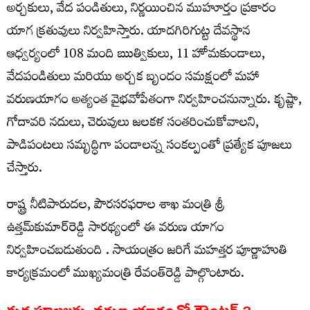
అర్చకులు, వేద పండితులు, నిర్ణయించిన ముహూర్తం ప్రకారం
యాగ క్రతువులు నిర్వహిస్తారు. యాదగిరిగుట్ట దేవస్థాన
ఆధ్వర్యంలో 108 మంది ఋత్వికులు, 11 హోమకుండాలు,
వేదపండితులు మరియు అర్చక బృందం సమక్షంలో మహా
వరుణయాగం అత్యంత వైభవోపేతంగా నిర్వహించనున్నారు. కృష్ణా,
గోదావరి నదులు, చెరువులు జలకళ సంతరించుకోవాలని,
పాడిపంటలు సమృద్ధిగా పండాలన్న సంకల్పంతో ప్రత్యేక పూజలు
చేస్తారు.
రాష్ట్ర నీటిపారుదల, పౌరసరఫరాల శాఖ మంత్రి శ్రీ
ఉత్తమ్‌కుమార్‌రెడ్డి సారథ్యంలో ఈ వరుణ యాగం
నిర్వహించబడుతుంది . సాయంత్రం జరిగే మహత్తర పూర్ణాహుతి
కార్యక్రమంలో ముఖ్యమంత్రి రేవంత్‌రెడ్డి పాల్గొంటారు.