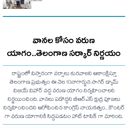
రేవంత్
వానల కోసం వరుణ
యాగం..తెలంగాణ సర్కార్ నిర్ణయం
రాష్ట్రంలో విస్తారంగా వర్షాలు కురవాలని ఆకాంక్షిస్తూ
తెలంగాణ ప్రభుత్వం ఈ నెల 10నాగార్జున సాగర్ డ్యామ్
విజయ్ విహార్ వద్ద వరుణ యాగం నిర్వహించాలని
నిర్ణయించింది. వానలు పడొద్దని బీఆర్ఎస్ క్షుద్ర పూజలు
నిర్వహించిందని ఆరోపించిన కాంగ్రెస్ నాయకత్వం.. కౌంటర్
గా వరుణ యాగానికి సిద్దపడటం హాట్ టాపిక్ గా మారింది.