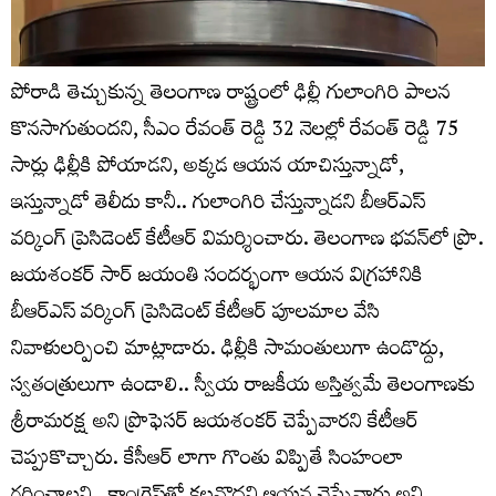
పోరాడి తెచ్చుకున్న తెలంగాణ రాష్ట్రంలో ఢిల్లీ గులాంగిరి పాలన
కొనసాగుతుందని, సీఎం రేవంత్ రెడ్డి 32 నెలల్లో రేవంత్ రెడ్డి 75
సార్లు ఢిల్లీకి పోయాడని, అక్కడ ఆయన యాచిస్తున్నాడో,
ఇస్తున్నాడో తెలీదు కానీ.. గులాంగిరి చేస్తున్నాడని బీఆర్ఎస్
వర్కింగ్ ప్రెసిడెంట్ కేటీఆర్ విమర్శించారు. తెలంగాణ భవన్‌లో ప్రొ.
జయశంకర్ సార్ జయంతి సందర్భంగా ఆయన విగ్రహానికి
బీఆర్ఎస్ వర్కింగ్ ప్రెసిడెంట్ కేటీఆర్ పూలమాల వేసి
నివాళులర్పించి మాట్లాడారు. ఢిల్లీకి సామంతులుగా ఉండొద్దు,
స్వతంత్రులుగా ఉండాలి.. స్వీయ రాజకీయ అస్తిత్వమే తెలంగాణకు
శ్రీరామరక్ష అని ప్రొఫెసర్ జయశంకర్ చెప్పేవారని కేటీఆర్
చెప్పుకొచ్చారు. కేసీఆర్ లాగా గొంతు విప్పితే సింహంలా