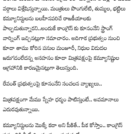
వర్గాలు విశ్లేషిస్తున్నాయి. మంత్రులు పొంగులేటి, తుమ్మల, భట్టిలు
కమ్యూనిస్టులను బలహీనపరిచే రాజకీయాలకు
పాల్పడుతున్నారని..అందుకే కాంగ్రెస్ కు కూనంనేని స్ట్రాంగ్
వార్నింగ్ ఇచ్చినట్లుగా సమాచారం. అదిగాక ప్రభుత్వం నుంచి
కూడా తాము కోరిన పనుల మంజూరీ, నిధుల విడుదల
జరుగడంలేదన్న అసహనం కూడా మిత్రపక్షంపై కమ్యూనిష్టుల
ఆగ్రహానికి కారణమైనట్లుగా తెలుస్తుంది.
రేవంత్ ప్ర‌భుత్వంపై కూనంనేని సంచ‌ల‌న వ్యాఖ్య‌లు..
మిత్రపక్షంగా మేము స్నేహ ధర్మం పాటిస్తుంటే.. అవమానాలు
ఎదురవుతున్నాయి.
కమ్యూనిస్టుల‌ను మొక్కే కదా అని పీకితే.. పీక కోస్తాం.. కాంగ్రెస్