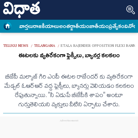
వార్త‌లు
రాజకీయాలు
అంత‌ర్జాతీయం
జాతీయం
ప్రత్యేకం
వినోద
TELUGU NEWS
TELANGANA
ETALA RAJENDER OPPOSITION FLEXI BANN
/
/
ఈటలకు వ్యతిరేకంగా ఫ్లెక్సీలు, బ్యానర్ల కలకలం
బీజేపీ మల్కాజ్ గిరి ఎంపీ ఈటల రాజేందర్ కు వ్యతిరేకంగా
మేడ్చల్ ఓఆర్ఆర్ వద్ద ఫ్లెక్సీలు, బ్యానర్లు వెలియడం కలకలం
రేపుతున్నాయి. "నీ ఏడుపే బీజేపీకి శాపం" అంటూ
గుర్తుతెలియని వ్యక్తులు వీటిని ఏర్పాటు చేశారు.