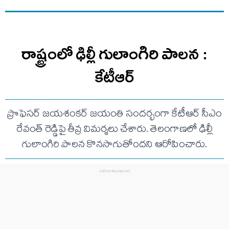
రాష్ట్రంలో ఢిల్లీ గులాంగిరి పాలన :
కేటీఆర్
ప్రొఫెసర్ జయశంకర్ జయంతి సందర్భంగా కేటీఆర్ సీఎం
రేవంత్ రెడ్డిపై తీవ్ర విమర్శలు చేశారు. తెలంగాణలో ఢిల్లీ
గులాంగిరి పాలన కొనసాగుతోందని ఆరోపించారు.