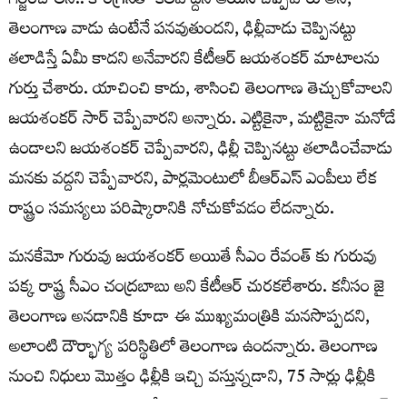
గర్జించాలని.. కాంగ్రెస్‌తో కలవొద్దని ఆయన చెప్పేవారు అని,
తెలంగాణ వాడు ఉంటేనే పనవుతుందని, ఢిల్లీవాడు చెప్పినట్టు
తలాడిస్తే ఏమీ కాదని అనేవారని కేటీఆర్ జయశంకర్ మాటాలను
గుర్తు చేశారు. యాచించి కాదు, శాసించి తెలంగాణ తెచ్చుకోవాలని
జయశంకర్ సార్ చెప్పేవారని అన్నారు. ఎట్టికైనా, మట్టికైనా మనోడే
ఉండాలని జయశంకర్ చెప్పేవారని, ఢిల్లీ చెప్పినట్టు తలాడించేవాడు
మనకు వద్దని చెప్పేవారని, పార్లమెంటులో బీఆర్ఎస్ ఎంపీలు లేక
రాష్ట్రం సమస్యలు పరిష్కారానికి నోచుకోవడం లేదన్నారు.
మనకేమో గురువు జయశంకర్ అయితే సీఎం రేవంత్ కు గురువు
పక్క రాష్ట్ర సీఎం చంద్రబాబు అని కేటీఆర్ చురకలేశారు. కనీసం జై
తెలంగాణ అనడానికి కూడా ఈ ముఖ్యమంత్రికి మనసొప్పదని,
అలాంటి దౌర్భాగ్య పరిస్థితిలో తెలంగాణ ఉందన్నారు. తెలంగాణ
నుంచి నిధులు మొత్తం ఢిల్లీకి ఇచ్చి వస్తున్నడాని, 75 సార్లు ఢిల్లీకి