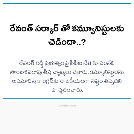
రేవంత్ సర్కార్ తో కమ్యూనిస్టులకు
చెడిందా..?
రేవంత్ రెడ్డి ప్రభుత్వంపై సీపీఐ నేత కూనంనేని
సాంబశివరావు తీవ్ర వ్యాఖ్యలు చేశారు. కమ్యూనిస్టులను
అవమానిస్తే కాంగ్రెస్‌కు రాజకీయంగా నష్టం తప్పదని
హెచ్చరించారు.