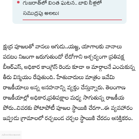
గుజరాత్‌లో వింత ఘటన.. బావి నీళ్లలో
సముద్రపు అలలు!
క్షుద్ర పూజలతో వానలు ఆగుడు..యజ్ఞ, యాగాలకు వానాలు
పడటం నిజంగా జరుగుతుందో లేదోగాని ఆశ్చర్యంగా ప్రతిపక్ష
బీఆర్ఎస్, అధికార కాంగ్రెస్ రెండు కూడా ఆ మార్గాలనే ఎంచుకున్న
తీరు విస్మయం రేపుతుంది. హేతువాదులు మాత్రం ఇవేమి
రాజకీయాలు అన్న అసహనాన్ని వ్యక్తం చేస్తున్నారు. తెలంగాణ
రాజకీయాల్లో అధికార,ప్రతిపక్షాల మధ్య సాగుతున్న రాజకీయ
పోరు..చివరకు పోటాపోటీ పూజల స్థాయికి చేరగా..ఈ వ్యవహారం
ఇప్పుడు గ్రామాలలో రచ్చబండ చర్చల స్థాయికి చేరడం ఆసక్తికరం.