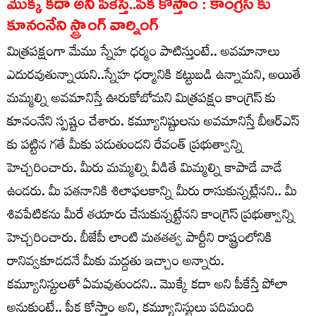
మొక్క కదా అని పీకేస్తే..పీక కొస్తాం : కాంగ్రెస్ కు
కూనంనేని స్ట్రాంగ్ వార్నింగ్
మిత్రపక్షంగా మేము స్నేహ ధర్మం పాటిస్తుంటే.. అవమానాలు
ఎదురవుతున్నాయని..స్నేహ ధర్మానికి కట్టుబడి ఉన్నామని, అయితే
మమ్మల్ని అవమానిస్తే ఊరుకోబోమని మిత్రపక్షం కాంగ్రెస్ కు
కూనంనేని స్పష్టం చేశారు. కమ్యూనిష్టులను అవమానిస్తే బీఆర్ఎస్
కు పట్టిన గతే మీకు పడుతుందని రేవంత్ ప్రభుత్వాన్ని
హెచ్చరించారు. మీరు మమ్మల్ని వీడితే మిమ్మల్ని కాపాడే వాడే
ఉండరు. మీ పతనానికి శిలాఫలకాన్ని మీరు రాసుకున్నట్లేనని.. మీ
శివపేటికను మీరే తయారు చేసుకున్నట్టేనని కాంగ్రెస్ ప్రభుత్వాన్ని
హెచ్చరించారు. బీజేపీ లాంటి మతతత్వ పార్టీని రాష్ట్రంలోనికి
రానివ్వకూడదనే మీకు మద్దతు ఇచ్చాం అన్నారు.
కమ్యూనిస్టులతో ఏమవుతుందని.. మొక్కే కదా అని పీకేస్తే పోలా
అనుకుంటే.. పీక కోస్తాం అని, కమ్యూనిస్టులు పదిమంది