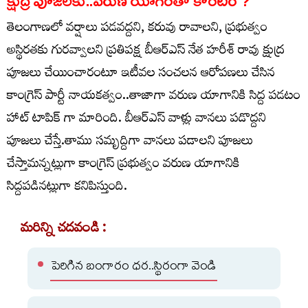
క్షుద్ర పూజలకు..వరుణ యాగంతో కౌంటర్ ?
తెలంగాణలో వర్షాలు పడవద్దని, కరువు రావాలని, ప్రభుత్వం
అస్థిరతకు గురవ్వాలని ప్రతిపక్ష బీఆర్ఎస్ నేత హరీశ్ రావు క్షుద్ర
పూజలు చేయించారంటూ ఇటీవల సంచలన ఆరోపణలు చేసిన
కాంగ్రెస్ పార్టీ నాయకత్వం..తాజాగా వరుణ యాగానికి సిద్ద పడటం
హాట్ టాపిక్ గా మారింది. బీఆర్ఎస్ వాళ్లు వానలు పడొద్దని
పూజలు చేస్తే.తాము సమృద్దిగా వానలు పడాలని పూజలు
చేస్తామన్నట్లుగా కాంగ్రెస్ ప్రభుత్వం వరుణ యాగానికి
సిద్దపడినట్లుగా కనిపిస్తుంది.
మరిన్ని చదవండి :
పెరిగిన బంగారం ధర..స్థిరంగా వెండి