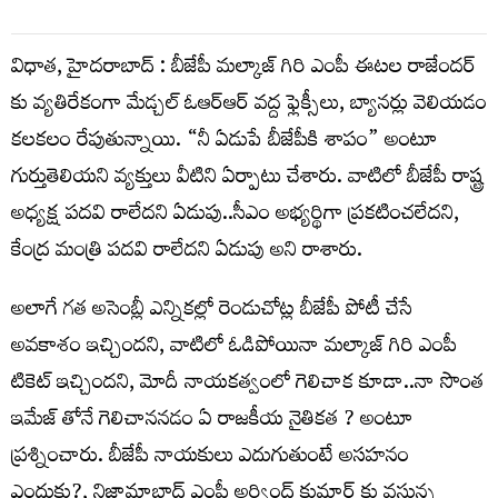
విధాత, హైదరాబాద్ : బీజేపీ మల్కాజ్ గిరి ఎంపీ ఈటల రాజేందర్
కు వ్యతిరేకంగా మేడ్చల్ ఓఆర్ఆర్ వద్ద ఫ్లెక్సీలు, బ్యానర్లు వెలియడం
కలకలం రేపుతున్నాయి. “నీ ఏడుపే బీజేపీకి శాపం” అంటూ
గుర్తుతెలియని వ్యక్తులు వీటిని ఏర్పాటు చేశారు. వాటిలో బీజేపీ రాష్ట్ర
అధ్యక్ష పదవి రాలేదని ఏడుపు..సీఎం అభ్యర్థిగా ప్రకటించలేదని,
కేంద్ర మంత్రి పదవి రాలేదని ఏడుపు అని రాశారు.
అలాగే గత అసెంబ్లీ ఎన్నికల్లో రెండుచోట్ల బీజేపీ పోటీ చేసే
అవకాశం ఇచ్చిందని, వాటిలో ఓడిపోయినా మల్కాజ్ గిరి ఎంపీ
టికెట్ ఇచ్చిందని, మోదీ నాయకత్వంలో గెలిచాక కూడా..నా సొంత
ఇమేజ్ తోనే గెలిచాననడం ఏ రాజకీయ నైతికత ? అంటూ
ప్రశ్నించారు. బీజేపీ నాయకులు ఎదుగుతుంటే అసహనం
ఎందుకు?, నిజామాబాద్ ఎంపీ అర్వింద్ కుమార్ కు వస్తున్న