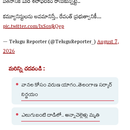
పతనానికి మీరే శిలాఫలకం రాసుకున్న‌ట్టే..
క‌మ్యూనిస్టుల‌ను అవ‌మానిస్తే.. రేవంత్ ప్ర‌భుత్వానికీ…
pic.twitter.com/IxSoxjkQep
— Telugu Reporter (@TeluguReporter_)
August 7,
2026
మరిన్ని చదవండి :
వానల కోసం వరుణ యాగం..తెలంగాణ సర్కార్
నిర్ణయం
ఎలుగుబంటి దాడిలో.. అన్నాచెల్లెళ్లు మృతి