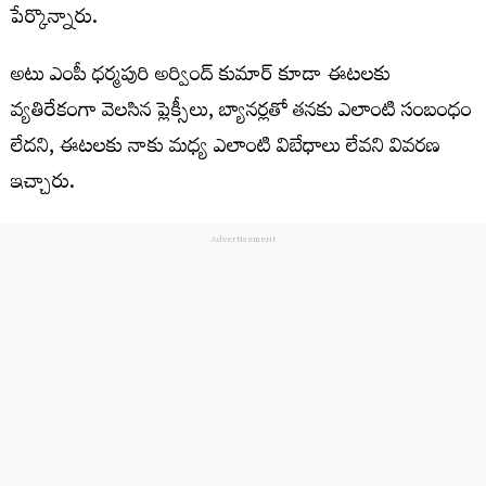
పేర్కొన్నారు.
అటు ఎంపీ ధర్మపురి అర్వింద్ కుమార్ కూడా ఈటలకు
వ్యతిరేకంగా వెలసిన ప్లెక్సీలు, బ్యానర్లతో తనకు ఎలాంటి సంబంధం
లేదని, ఈటలకు నాకు మధ్య ఎలాంటి విబేధాలు లేవని వివరణ
ఇచ్చారు.