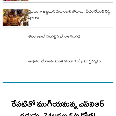
వైభవంగా ఉజ్జయిని మహంకాళి బోనాలు.. సీఎం రేవంత్ రెడ్డి
పూజలు
తెలంగాణలో మొదలైన బోనాల సందడి
ఆషాడం బోనాలకు మంత్రి కొండా సురేఖ మార్గదర్శకం
రేపటితో ముగియనున్న ఎస్‌ఐఆర్
గడువు..74లక్షల ఓట్ల కోత!