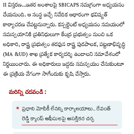
II విస్త‌ర‌ణ‌…ఇత‌ర అంశాల‌పై SBICAPS స‌మ‌గ్రంగా అధ్య‌య‌నం
చేయ‌నుంది. ఆ సంస్థ ఇచ్చే నివేదిక ఆధారంగా భ‌విష్య‌త్
కార్యాచ‌ర‌ణ చేప‌ట్ట‌నున్నారు. క‌న్స‌ల్టెంట్ అధ్య‌య‌నం స‌మ‌యంలో
స‌మ‌న్వ‌యానికి ప్ర‌తినిధులుగా కేంద్ర ప్ర‌భుత్వం నుంచి ఒక
అధికారి, రాష్ట్ర ప్ర‌భుత్వం త‌ర‌ఫున రాష్ట్ర పుర‌పాల‌క‌, ప‌ట్ట‌ణాభివృద్ధి
(MA &UD) శాఖ ప్ర‌త్యేక కార్య‌ద‌ర్శి ఉండాల‌ని స‌మావేశంలో
నిర్ణ‌యించారు. ఈ అధికారులు ఇద్ద‌రు స‌మ‌న్వ‌యం చేసుకుంటూ
ఈ ప్ర‌క్రియ వేగంగా సాగేందుకు కృషి చేస్తారు.
మరిన్ని చదవండి :
ప్రధాని మోదీకీ లేనన్ని కార్యాలయాలు.. రేవంత్‌
రెడ్డి క్యాంప్‌ ఆఫీసులపై ఆసక్తికర చర్చ