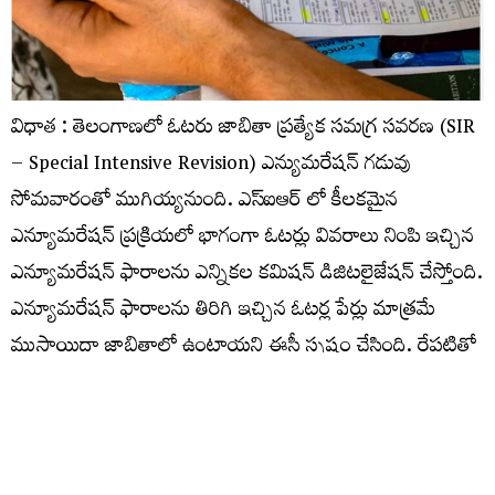
విధాత : తెలంగాణలో ఓటరు జాబితా ప్రత్యేక సమగ్ర సవరణ (SIR
– Special Intensive Revision) ఎన్యుమరేషన్ గడువు
సోమవారంతో ముగియ్యనుంది. ఎస్​ఐఆర్​ లో కీలకమైన
ఎన్యూమరేషన్ ప్రక్రియలో భాగంగా ఓటర్లు వివరాలు నింపి ఇచ్చిన
ఎన్యూమరేషన్ ఫారాలను ఎన్నికల కమిషన్ డిజిటలైజేషన్ చేస్తోంది.
ఎన్యూమరేషన్​ ఫారాలను తిరిగి ఇచ్చిన ఓటర్ల పేర్లు మాత్రమే
ముసాయిదా జాబితాలో ఉంటాయని ఈసీ స్పష్టం చేసింది. రేపటితో
ఎస్‌ఐఆర్ గడువు పూర్తవుతున్నప్పటికి ఇంకా రాష్ట్రవ్యాప్తంగా
సుమారు 20 శాతం ఓటర్లకు సంబంధించిన ఎన్యూమరేషన్
ఫారాలు తమకు అందలేదని ఎలక్షన్‌ కమిషన్‌ వెల్లడించింది.