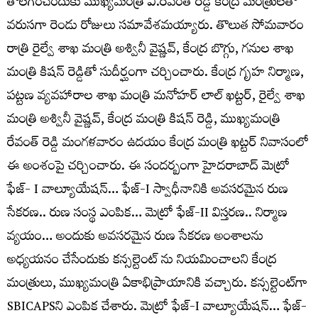
తొల‌గించేందుకు ముఖ్య‌మంత్రి ఎ.రేవంత్ రెడ్డి కేంద్ర మంత్రుల‌తో
వ‌రుస‌గా రెండు రోజులు స‌మావేశ‌మ‌య్యారు. తొలుత సోమ‌వారం
రాత్రి రైల్వే శాఖ మంత్రి అశ్వినీ వైష్ణ‌వ్‌, కేంద్ర బొగ్గు, గ‌నుల శాఖ
మంత్రి కిష‌న్ రెడ్డితో సుదీర్ఘంగా చ‌ర్చించారు. కేంద్ర గృహ నిర్మాణ‌,
ప‌ట్ట‌ణ వ్య‌వ‌హారాల శాఖ మంత్రి మ‌నోహ‌ర్ లాల్ ఖ‌ట్ట‌ర్‌, రైల్వే శాఖ
మంత్రి అశ్వినీ వైష్ణ‌వ్, కేంద్ర మంత్రి కిష‌న్ రెడ్డి, ముఖ్య‌మంత్రి
రేవంత్ రెడ్డి మంగ‌ళ‌వారం ఉద‌యం కేంద్ర మంత్రి ఖ‌ట్ట‌ర్ నివాసంలో
ఈ అంశంపై చ‌ర్చించారు. ఈ సంద‌ర్బంగా హైద‌రాబాద్ మెట్రో
ఫేజ్‌- I వాల్యూయేష‌న్‌… ఫేజ్‌-I స్వాధీనానికి అవ‌స‌ర‌మైన రుణ
సేక‌ర‌ణ‌.. రుణ సంస్థ ఎంపిక… మెట్రో ఫేజ్‌-II విస్త‌ర‌ణ‌.. నిర్మాణ‌
వ్య‌యం… అందుకు అవ‌స‌ర‌మైన రుణ సేక‌ర‌ణ అంశాల‌ను
అధ్య‌య‌నం చేసేందుకు క‌న్స‌ల్టెంట్ ను నియ‌మించాల‌ని కేంద్ర
మంత్రులు, ముఖ్య‌మంత్రి ఏకాభిప్రాయానికి వ‌చ్చారు. క‌న్స‌ల్టెంట్‌గా
SBICAPSని ఎంపిక చేశారు. మెట్రో ఫేజ్‌-I వాల్యూయేష‌న్‌… ఫేజ్‌-