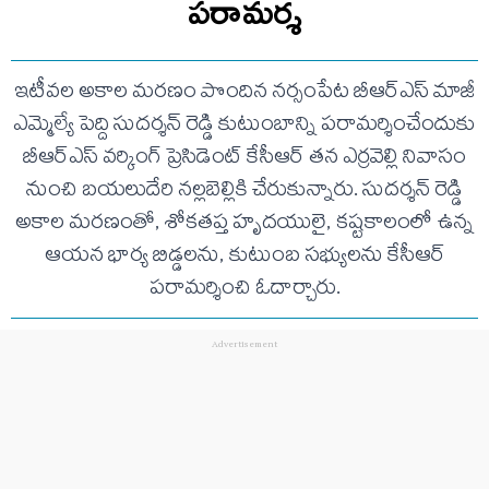
పరామర్శ
ఇటీవల అకాల మరణం పొందిన నర్సంపేట బీఆర్ఎస్ మాజీ
ఎమ్మెల్యే పెద్ది సుదర్శన్ రెడ్డి కుటుంబాన్ని పరామర్శించేందుకు
బీఆర్ఎస్ వర్కింగ్ ప్రెసిడెంట్ కేసీఆర్ తన ఎర్రవెల్లి నివాసం
నుంచి బయలుదేరి నల్లబెల్లికి చేరుకున్నారు. సుదర్శన్ రెడ్డి
అకాల మరణంతో, శోకతప్త హృదయులై, కష్టకాలంలో ఉన్న
ఆయన భార్య బిడ్డలను, కుటుంబ సభ్యులను కేసీఆర్
పరామర్శించి ఓదార్చారు.