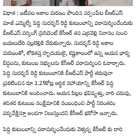
విధాత : ఇటీవల అకాల మరణం పొందిన నర్సంపేట బీఆర్ఎస్
మాజీ ఎమ్మెల్యే పెద్ది సుదర్శన్ రెడ్డి కుటుంబాన్ని పరామర్శించేందుకు
బీఆర్ఎస్ వర్కింగ్ ప్రెసిడెంట్ కేసీఆర్ తన ఎర్రవెల్లి నివాసం నుంచి
బయలుదేరి నల్లబెల్లికి చేరుకున్నారు. సుదర్శన్ రెడ్డి అకాల
మరణంతో, శోకతప్త హృదయులై, కష్టకాలంలో ఉన్న ఆయన భార్య
బిడ్డలను, కుటుంబ సభ్యులను కేసీఆర్ పరామర్శించి ఓదార్చారు.
పెద్ది సుదర్శన్ రెడ్డి కుటుంబానికి బీఆర్ఎస్ పార్టీ తరుపునా
ప్రకటించిన రూ 2.25కోట్ల ఆర్థిక సహాయాన్ని కేసీఆర్ పెద్ది
కుటుంబానికి అందించారు. ఆయన పిల్లల భవిష్యత్తు, వారి చదువు,
తదితర కుటుంబ సంక్షేమానికి సంబంధించి పార్టీ నిరంతరం
పర్యవేక్షిస్తూ అండగా నిలుస్తుందని కేసీఆర్‌ భరోసా ఇచ్చారు.
పెద్ది కుటుంబాన్ని పరామర్శించేందుకు వెళ్తున్న కేసీఆర్ కు దారి