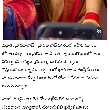
విధాత, హైదరాబాద్ : హైదరాబాద్ నగరంలో ఆషాడ మాసం
బోనాల ఉత్సవాలు వైభవంగా సాగుతున్నాయి. భక్తులు బోనాలు
సమర్పించి అమ్మవార్లను దర్శించుకుని మొక్కులు
చెల్లించుకుంటున్నారు. ఉత్సవాలలో భాగంగా పాతబస్తీ మీరాలం
మండి మహంకాళేశ్వర ఆలయంలో బోనాల వేడుకలు ఘనంగా
జరుగుతున్నాయి.
మాజీ మంత్రి మల్లారెడ్డి కోడలు ప్రీతి రెడ్డి ఆలయాన్ని
సందర్శించి..అమ్మవారిని దర్శించుకుని ప్రత్యేక పూజలు