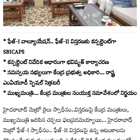
* ఫేజ్‌-I వాల్యూయేష‌న్‌.. ఫేజ్-II విస్త‌ర‌ణ‌కు క‌న్స‌ల్టెంట్‌గా
SBICAPS
* క‌న్స‌ల్టెంట్ నివేదిక ఆధారంగా భ‌విష్య‌త్ కార్యాచ‌ర‌ణ‌
* స‌మ‌న్వ‌య స‌భ్యులుగా కేంద్ర ప్ర‌భుత్వ అధికారి… రాష్ట్ర
ఎంఏయూడీ స్పెష‌ల్ సెక్ర‌ట‌రీ
* ముఖ్య‌మంత్రి… కేంద్ర మంత్రుల సంయుక్త స‌మావేశంలో నిర్ణ‌యం
హైద‌రాబాద్ మెట్రో రైలు స్వాధీనం..విస్త‌ర‌ణ‌పై కేంద్ర మంత్రులు,
ముఖ్య‌మంత్రి జ‌రిపిన చ‌ర్చ‌లు ఫ‌ల‌ప్ర‌ద‌మ‌య్యాయి… హైద‌రాబాద్
మెట్రో ఫేజ్‌-I స్వాధీనం.. ఫేజ్‌-II విస్త‌ర‌ణ‌పై ఉన్న ఆటంకాల‌ను