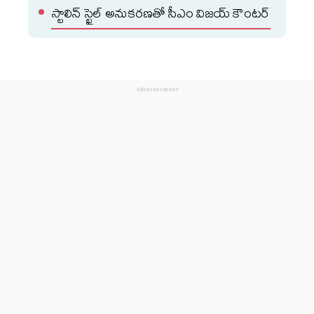
స్టాలిన్ స్టైల్ అనుకరణతో సీఎం విజయ్ కౌంటర్