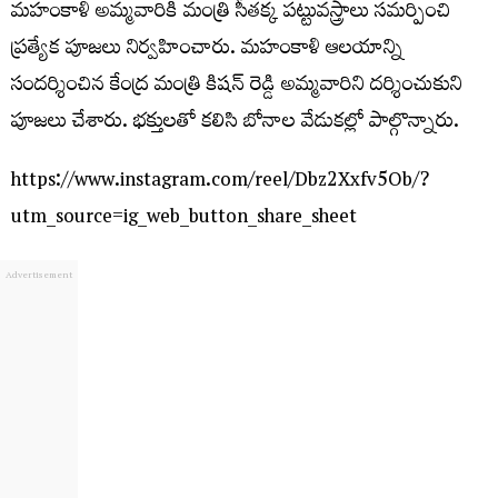
మహంకాళి అమ్మవారికి మంత్రి సీతక్క పట్టువస్త్రాలు సమర్పించి
ప్రత్యేక పూజలు నిర్వహించారు. మహంకాళి ఆలయాన్ని
సందర్శించిన కేంద్ర మంత్రి కిషన్ రెడ్డి అమ్మవారిని దర్శించుకుని
పూజలు చేశారు. భక్తులతో కలిసి బోనాల వేడుకల్లో పాల్గొన్నారు.
https://www.instagram.com/reel/Dbz2Xxfv5Ob/?
utm_source=ig_web_button_share_sheet