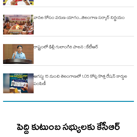
వానల కోసం వరుణ యాగం..తెలంగాణ సర్కార్ నిర్ణయం
రాష్ట్రంలో ఢిల్లీ గులాంగిరి పాలన : కేటీఆర్
ఆగస్టు 15 నుంచి తెలంగాణలో 1.05 కోట్ల కొత్త రేషన్ కార్డుల
పంపిణీ
పెద్ది కుటుంబ సభ్యులకు కేసీఆర్