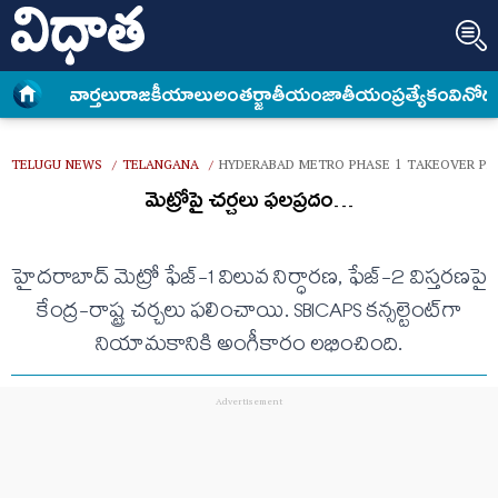
వార్త‌లు
రాజకీయాలు
అంత‌ర్జాతీయం
జాతీయం
ప్రత్యేకం
వినోద
TELUGU NEWS
TELANGANA
HYDERABAD METRO PHASE 1 TAKEOVER PH
/
/
మెట్రోపై చ‌ర్చ‌లు ఫ‌ల‌ప్ర‌దం…
హైదరాబాద్ మెట్రో ఫేజ్-1 విలువ నిర్ధారణ, ఫేజ్-2 విస్తరణపై
కేంద్ర-రాష్ట్ర చర్చలు ఫలించాయి. SBICAPS కన్సల్టెంట్‌గా
నియామకానికి అంగీకారం లభించింది.