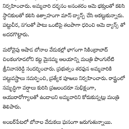
నిర్వహించారు. అమ్మవారి దర్శనం అనంతరం ఆమె భక్తులతో కలిసి
స్థానికులతో కలిసి ఉత్సాహంగా మాస్ డ్యాన్స్ చేసి ఆకట్టుకున్నారు.
పట్టుచీర, నగలతో పాటు ఒంటిపై తలపాగా ధరించి ఆమె డ్యాన్స్ తో
అదరగొట్టారు.
మరోవైపు ఆషాడ బోనాల వేడుకల్లో భాగంగా సికింద్రాబాద్
చిలకలగూడలోని కట్ట మైసమ్మ ఆలయాన్ని మంత్రి పొంగులేటి
శ్రీనివాసరెడ్డి సందర్శించారు. ప్రభుత్వం తరఫున అమ్మవారికి
పట్టువస్త్రాలు సమర్పించి, ప్రత్యేక పూజలు నిర్వహించారు. రాష్ట్రంలో
సమృద్ధిగా వర్షాలు కురిసి ప్రజలందరూ సుభిక్షంగా,
ఆయురారోగ్యాలతో ఉండాలని అమ్మవారిని కోరుకున్నట్లు మంత్రి
తెలిపారు.
అంబర్‌పేటలో బోనాల వేడుకలు ఘనంగా జరుగుతున్నాయి.