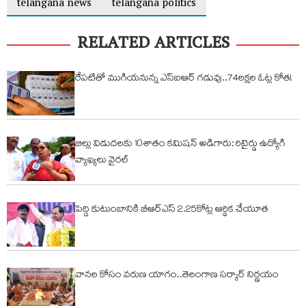
telangana news
telangana politics
RELATED ARTICLES
రేపటితో ముగియనున్న ఎస్‌ఐఆర్ గడువు..74లక్షల ఓట్ల కోత!
బిల్లు విడుదలకు 10శాతం కమిషన్ అడిగారు: రిటైర్డు ఉద్యోగి
వ్యాఖ్యలు వైరల్
పెద్ది కుటుంబానికి బీఆర్ఎస్ 2.25కోట్ల ఆర్థిక చేయూత
వానల కోసం వరుణ యాగం..తెలంగాణ సర్కార్ నిర్ణయం