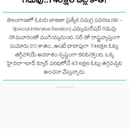
తెలంగాణలో ఓటరు జాబితా ప్రత్యేక సమగ్ర సవరణ (SIR -
Special Intensive Revision) ఎన్యుమరేషన్ గడువు
సోమవారంతో ముగియ్యనుంది. సర్ తో రాష్ట్రవ్యాప్తంగా
సుమారు 20 శాతం...అంటే దాదాపుగా 74లక్షల ఓట్లు
తగ్గిపోయే అవకాశం స్పష్టంగా కనిపిస్తోంది. ఒక్క
హైదరాాబాద్ క్యూర్ పరిధిలోనే 43 లక్షల ఓట్లు తగ్గవచ్చని
అంచనా వేస్తున్నారు.