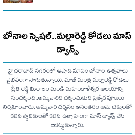
బోనాల స్పెషల్..మల్లారెడ్డి కోడలు మాస్
డ్యాన్స్
హైదరాబాద్ నగరంలో ఆషాడ మాసం బోనాల ఉత్సవాలు
వైభవంగా సాగుతున్నాయి. మాజీ మంత్రి మల్లారెడ్డి కోడలు
ప్రీతి రెడ్డి మీరాలం మండి మహంకాళేశ్వర ఆలయాన్ని
సందర్శించి..అమ్మవారిని దర్శించుకుని ప్రత్యేక పూజలు
నిర్వహించారు. అమ్మవారి దర్శనం అనంతరం ఆమె భక్తులతో
కలిసి స్థానికులతో కలిసి ఉత్సాహంగా మాస్ డ్యాన్స్ చేసి
ఆకట్టుకున్నారు.