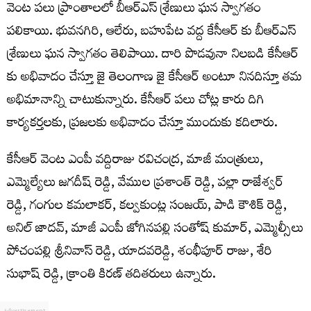
వెంట పలు ప్రాంతాలలో బీఆర్ఎస్ శ్రేణులు ఘన స్వాగతం
పలికాయి. భువనగిరి, ఆలేరు, బహుపేట వద్ద కేసీఆర్ కు బీఆర్ఎస్
శ్రేణులు ఘన స్వాగతం తెలిపాయి. దారి పొడవునా నిలబడి కేసీఆర్
కు అభివాదం చేస్తూ జై తెలంగాణ జై కేసీఆర్ అంటూ నినదిస్తూ తమ
అభిమానాన్ని చాటుకున్నారు. కేసీఆర్ పలు చోట్ల కారు దిగి
కార్యకర్తలకు, ప్రజలకు అభివాదం చేస్తూ ముందుకు కదిలారు.
కేసీఆర్ వెంట ఎంపీ వద్దిరాజు రవిచంద్ర, మాజీ మంత్రులు,
ఎమ్మెల్యేలు జగదీష్ రెడ్డి, వేముల ప్రశాంత్ రెడ్డి, పల్లా రాజేశ్వర్
రెడ్డి, గంగుల కమలాకర్, కల్వకుంట్ల సంజయ్, పాడి కౌశిక్ రెడ్డి,
అనిల్ జాదవ్, మాజీ ఎంపీ జోగినపల్లి సంతోష్ కుమార్, ఎమ్మెల్సీలు
పోచంపల్లి శ్రీనివాస్ రెడ్డి, యాదవరెడ్డి, శంభీపూర్ రాజు, శేరి
సుభాష్ రెడ్డి, క్రాంతి కిరణ్ తదితరులు ఉన్నారు.