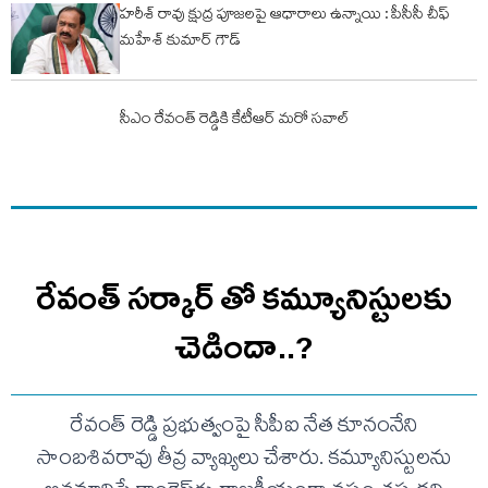
హరీశ్ రావు క్షుద్ర పూజలపై ఆధారాలు ఉన్నాయి : పీసీసీ చీఫ్
మహేశ్ కుమార్ గౌడ్
సీఎం రేవంత్ రెడ్డికి కేటీఆర్ మరో సవాల్
రేవంత్ సర్కార్ తో కమ్యూనిస్టులకు
చెడిందా..?
రేవంత్ రెడ్డి ప్రభుత్వంపై సీపీఐ నేత కూనంనేని
సాంబశివరావు తీవ్ర వ్యాఖ్యలు చేశారు. కమ్యూనిస్టులను