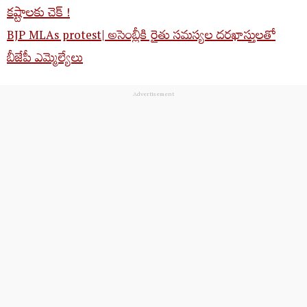
కష్టాలకు చెక్ !
BJP MLAs protest| అసెంబ్లీకి రైతు సమస్యల దరఖాస్తులతో
బీజేపీ ఎమ్మెల్యేలు