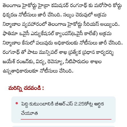
తెలంగాణ హైకోర్టు హైడ్రా కమిషనర్ రంగనాథ్ కు మరోసారి కోర్టు
ధిక్కరణ నోటీసులు జారీ చేసింది. సల్కం చెరువులో అక్రమ
నిర్మాణాల వ్యవహారంలో తెలంగాణ హైకోర్టు సీరియస్ అయ్యింది.
ఫాతిమా ఒవైసీ ఎడ్యుకేషనల్ క్యాంపస్(ఒవైసీ కాలేజ్) అక్రమ
నిర్మాణాల కేసులో పలువురు అధికారులకు నోటీసులు జారీ చేసింది.
రంగనాథ్ తో పాటు మున్సిపల్ శాఖ ప్రత్యేక ప్రధాన కార్యదర్శి
జయేశ్ రంజన్‌కు, విద్య, రెవెన్యూ, నీటిపారుదల శాఖల
ఉన్నతాధికారులకూ నోటీసులు చేసింది.
మరిన్ని చదవండి :
పెద్ది కుటుంబానికి బీఆర్ఎస్ 2.25కోట్ల ఆర్థిక
చేయూత