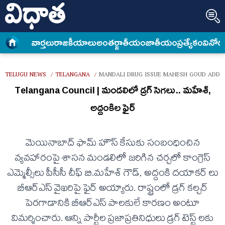
వార్త‌లు
రాజకీయాలు
అంత‌ర్జాతీయం
జాతీయం
ప్రత్యేకం
వినోద
TELUGU NEWS
TELANGANA
MANDALI DRUG ISSUE MAHESH GOUD ADDA
/
/
Telangana Council | మండలిలో డ్రగ్ సెగలు.. మహేశ్,
అద్దంకిల ఫైర్
మెయినాబాద్ ఫామ్ హౌస్ కేసుకు సంబంధించిన
వ్యవహారంపై శాసన మండలిలో జరిగిన చర్చలో కాంగ్రెస్
ఎమ్మెల్సీలు పీసీసీ చీఫ్ బి.మహేశ్ గౌడ్, అద్దంకి దయాకర్ లు
బీఆర్ఎస్ వైఖరిపై ఫైర్ అయ్యారు. రాష్ట్రంలో డ్రగ్ కల్చర్
పెరగాడానికి బీఆర్ఎస్ పాలకులే కారణం అంటూ
విమర్శించారు. ఆన్ని పార్టీల ప్రజాప్రతినిధులు డ్రగ్ టెస్ట్ లకు