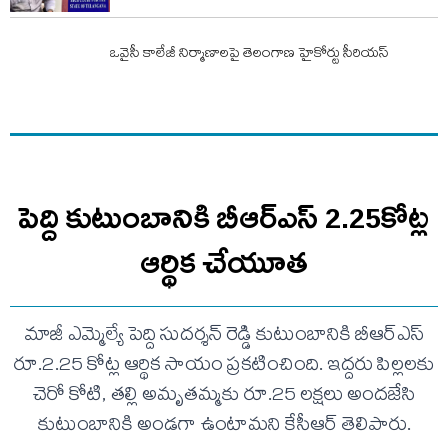
ఒవైసీ కాలేజీ నిర్మాణాలపై తెలంగాణ హైకోర్టు సీరియస్
పెద్ది కుటుంబానికి బీఆర్ఎస్ 2.25కోట్ల
ఆర్థిక చేయూత
మాజీ ఎమ్మెల్యే పెద్ది సుదర్శన్ రెడ్డి కుటుంబానికి బీఆర్ఎస్
రూ.2.25 కోట్ల ఆర్థిక సాయం ప్రకటించింది. ఇద్దరు పిల్లలకు
చెరో కోటి, తల్లి అమృతమ్మకు రూ.25 లక్షలు అందజేసి
కుటుంబానికి అండగా ఉంటామని కేసీఆర్ తెలిపారు.