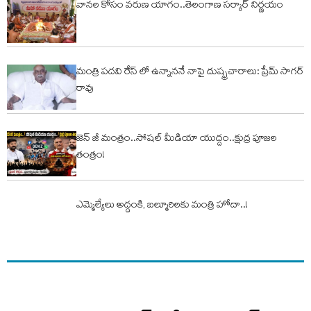
వానల కోసం వరుణ యాగం..తెలంగాణ సర్కార్ నిర్ణయం
మంత్రి పదవి రేస్ లో ఉన్నాననే నాపై దుష్ఫ్రచారాలు: ప్రేమ్ సాగర్
రావు
జెన్ జీ మంత్రం..సోషల్ మీడియా యుద్దం..క్షుద్ర పూజల
తంత్రం!
ఎమ్మెల్యేలు అద్దంకి, బల్మూరిలకు మంత్రి హోదా..!