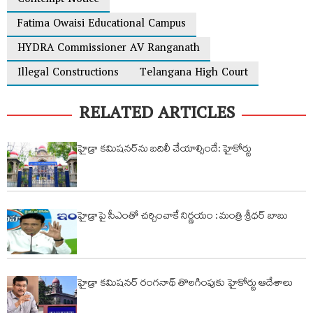
Contempt Notice
Fatima Owaisi Educational Campus
HYDRA Commissioner AV Ranganath
Illegal Constructions
Telangana High Court
RELATED ARTICLES
హైడ్రా కమిషనర్‌ను బదిలీ చేయాల్సిందే: హైకోర్టు
హైడ్రాపై సీఎంతో చర్చించాకే నిర్ణయం : మంత్రి శ్రీధర్ బాబు
హైడ్రా కమిషనర్ రంగనాథ్ తొలగింపుకు హైకోర్టు ఆదేశాలు