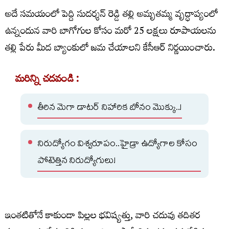
అదే సమయంలో పెద్ది సుదర్శన్ రెడ్డి తల్లి అమృతమ్మ వృద్ధాప్యంలో
ఉన్నందున వారి బాగోగుల కోసం మరో 25 లక్షలు రూపాయలను
తల్లి పేరు మీద బ్యాంకులో జమ చేయాలని కేసీఆర్ నిర్ణయించారు.
మరిన్ని చదవండి :
తీరిన మెగా డాటర్ నిహారిక బోనం మొక్కు..!
నిరుద్యోగం విశ్వరూపం..హైడ్రా ఉద్యోగాల కోసం
పోటెత్తిన నిరుద్యోగులు!
ఇంతటితోనే కాకుండా పిల్లల భవిష్యత్తు, వారి చదువు తదితర