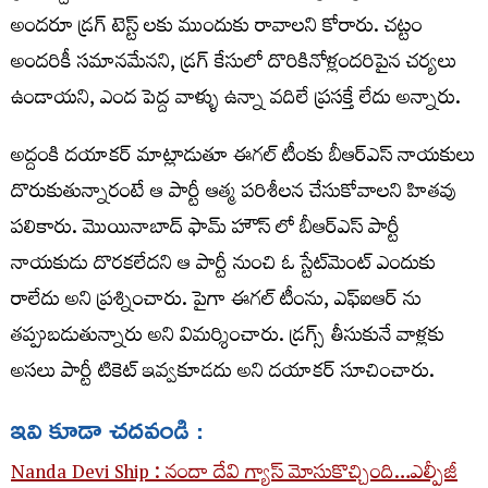
అందరూ డ్రగ్ టెస్ట్ లకు ముందుకు రావాలని కోరారు. చట్టం
అందరికీ సమానమేనని, డ్రగ్ కేసులో దొరికినోళ్లందరిపైన చర్యలు
ఉండాయని, ఎంద పెద్ద వాళ్ళు ఉన్నా వదిలే ప్రసక్తే లేదు అన్నారు.
అద్దంకి దయాకర్ మాట్లాడుతూ ఈగల్ టీంకు బీఆర్ఎస్ నాయకులు
దొరుకుతున్నారంటే ఆ పార్టీ ఆత్మ పరిశీలన చేసుకోవాలని హితవు
పలికారు. మొయినాబాద్ ఫామ్ హౌస్ లో బీఆర్ఎస్ పార్టీ
నాయకుడు దొరకలేదని ఆ పార్టీ నుంచి ఓ స్టేట్‌మెంట్ ఎందుకు
రాలేదు అని ప్రశ్నించారు. పైగా ఈగల్ టీంను, ఎఫ్ఐఆర్ ను
తప్పుబడుతున్నారు అని విమర్శించారు. డ్రగ్స్ తీసుకునే వాళ్లకు
అసలు పార్టీ టికెట్ ఇవ్వకూడదు అని దయాకర్ సూచించారు.
ఇవి కూడా చదవండి :
Nanda Devi Ship : నందా దేవి గ్యాస్ మోసుకొచ్చింది…ఎల్పీజీ