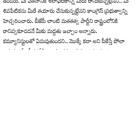
ఉండరు. మీ పతనానికి శిలాఫలకాన్ని మీరు రాసుకున్నట్లేనని.. మీ
శివపేటికను మీరే తయారు చేసుకున్నట్టేనని కాంగ్రెస్ ప్రభుత్వాన్ని
హెచ్చరించారు. బీజేపీ లాంటి మతతత్వ పార్టీని రాష్ట్రంలోనికి
రానివ్వకూడదనే మీకు మద్దతు ఇచ్చాం అన్నారు.
కమ్యూనిస్టులతో ఏమవుతుందని.. మొక్కే కదా అని పీకేస్తే పోలా
అనుకుంటే.. పీక కోస్తాం అని, కమ్యూనిస్టులు పదిమంది
ఉన్నారనుకుంటే.. ఆ పదిమంది మీ సంగతి తేలుస్తారు అని తీవ్ర
హెచ్చరికలు జారీ చేశారు. భవిష్యత్తు ఎలా ఉంటుందో నాకు
తెలియదుఅని, పినిపాకలో పోటీ చేయాల్సి వస్తే అందుకు మేము
సిద్ధంగా ఉన్నాం అని మిత్రపక్షం కాంగ్రెస్ కు కూనంనేని తేల్చి
చెప్పారు.
విస్తరణ ప్రయత్నాలతోనే చిచ్చు..
సీపీఐ పార్టీకి పట్టున్న ఉమ్మడి ఖమ్మం జిల్లాలోని నియోజకవర్గాల్లో