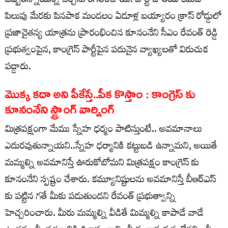
దెబ్బతిన్నాయన్న చర్చను రగిలించాయి. పార్టీ జాతీయ కమిటీ
పిలుపు మేరకు పినపాక మండలం ఏడూళ్ల బయ్యారం క్రాస్ రోడ్డులో
ప్రజాచైతన్య యాత్రను ప్రారంభించిన కూనంనేని సీఎం రేవంత్ రెడ్డి
ప్రభుత్వంపైన, కాంగ్రెస్ పార్టీపైన పదునైన వ్యాఖ్యలతో విరుచుక
పడ్డారు.
మొక్క కదా అని పీకేస్తే..పీక కొస్తాం : కాంగ్రెస్ కు
కూనంనేని స్ట్రాంగ్ వార్నింగ్
మిత్రపక్షంగా మేము స్నేహ ధర్మం పాటిస్తుంటే.. అవమానాలు
ఎదురవుతున్నాయని..స్నేహ ధర్మానికి కట్టుబడి ఉన్నామని, అయితే
మమ్మల్ని అవమానిస్తే ఊరుకోబోమని మిత్రపక్షం కాంగ్రెస్ కు
కూనంనేని స్పష్టం చేశారు. కమ్యూనిష్టులను అవమానిస్తే బీఆర్ఎస్
కు పట్టిన గతే మీకు పడుతుందని రేవంత్ ప్రభుత్వాన్ని
హెచ్చరించారు. మీరు మమ్మల్ని వీడితే మిమ్మల్ని కాపాడే వాడే