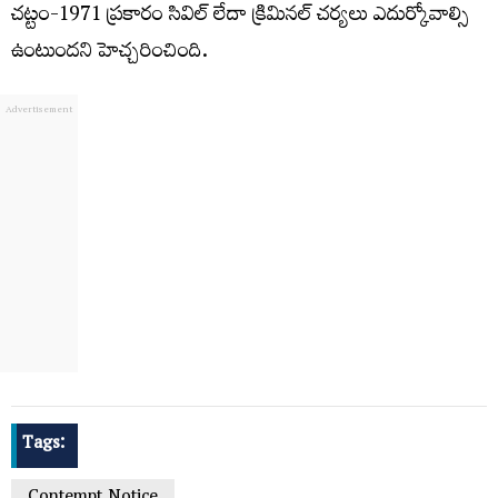
చట్టం-1971 ప్రకారం సివిల్ లేదా క్రిమినల్ చర్యలు ఎదుర్కోవాల్సి
ఉంటుందని హెచ్చరించింది.
Tags: