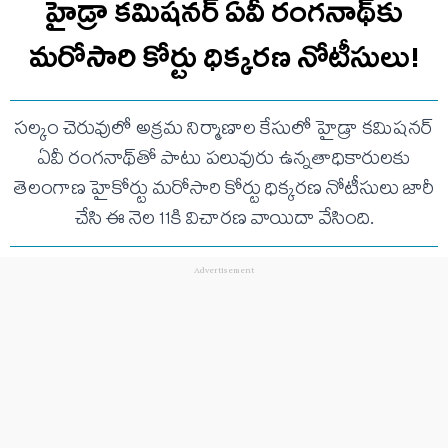
హైడ్రా కమిషనర్ ఏవీ రంగనాథ్‌కు
మరోసారి కోర్టు ధిక్కరణ నోటీసులు!
సల్కం చెరువులో అక్రమ నిర్మాణాల కేసులో హైడ్రా కమిషనర్
ఏవీ రంగనాథ్‌తో పాటు పలువురు ఉన్నతాధికారులకు
తెలంగాణ హైకోర్టు మరోసారి కోర్టు ధిక్కరణ నోటీసులు జారీ
చేసి ఈ నెల 11కి విచారణ వాయిదా వేసింది.