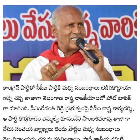
కాంగ్రెస్ పార్టీతో సీపీఐ పార్టీకి మధ్య సంబంధాలు బెడిసికొట్టాయా
అన్న చర్చ తాజాగా తెలంగాణ రాష్ట్ర రాజకీయాలలో హాట్ టాపిక్
గా మారింది. సీఎంరేవంత్ రెడ్డి ప్ర‌భుత్వంపై సీపీఐ రాష్ట్ర కార్యదర్శి,
ఆ పార్టీ కొత్తగూడెం ఎమ్మెల్యే కూనంనేని సాంబశివరావు తాజాగా
చేసిన సంచ‌లన వ్యాఖ్యలు రెండు పార్టీల మధ్య సంబంధాలు