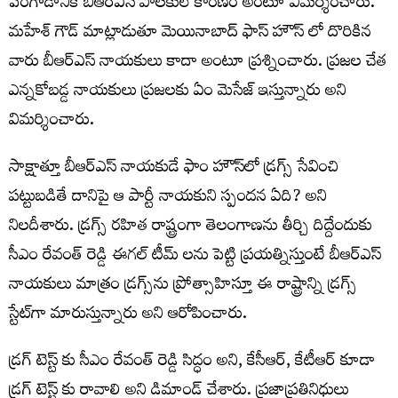
పెరగాడానికి బీఆర్ఎస్ పాలకులే కారణం అంటూ విమర్శించారు.
మహేశ్ గౌడ్ మాట్లాడుతూ మెయినాబాద్ ఫాస్ హౌస్ లో దొరికిన
వారు బీఆర్ఎస్ నాయకులు కాదా అంటూ ప్రశ్నించారు. ప్రజల చేత
ఎన్నకోబడ్డ నాయకులు ప్రజలకు ఏం మెసేజ్‌ ఇస్తున్నారు అని
విమర్శించారు.
సాక్షాత్తూ బీఆర్‌ఎస్‌ నాయకుడే ఫాం హౌస్‌లో డ్రగ్స్‌ సేవించి
పట్టుబడితే దానిపై ఆ పార్టీ నాయకుని స్పందన ఏది? అని
నిలదీశారు. డ్రగ్స్ రహిత రాష్ట్రంగా తెలంగాణను తీర్చి దిద్దేందుకు
సీఎం రేవంత్ రెడ్డి ఈగల్ టీమ్ లను పెట్టి ప్రయత్నిస్తుంటే బీఆర్‌ఎస్‌
నాయకులు మాత్రం డ్రగ్స్‌ను ప్రోత్సాహిస్తూ ఈ రాష్ట్రాన్ని డ్రగ్స్
స్టేట్‌గా మారుస్తున్నారు అని ఆరోపించారు.
డ్రగ్ టెస్ట్ కు సీఎం రేవంత్ రెడ్డి సిద్ధం అని, కేసీఆర్, కేటీఆర్ కూడా
డ్రగ్ టెస్ట్ కు రావాలి అని డిమాండ్ చేశారు. ప్రజాప్రతినిధులు