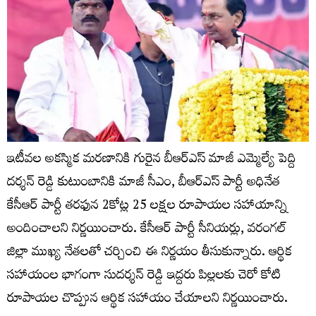
ఇటీవల అకస్మిక మరణానికి గురైన బీఆర్ఎస్ మాజీ ఎమ్మెల్యే పెద్ది
దర్శన్ రెడ్డి కుటుంబానికి మాజీ సీఎం, బీఆర్ఎస్ పార్టీ అధినేత
కేసీఆర్ పార్టీ తరఫున 2కోట్ల 25 లక్షల రూపాయల సహాయాన్ని
అందించాలని నిర్ణయించారు. కేసీఆర్ పార్టీ సీనియర్లు, వరంగల్
జిల్లా ముఖ్య నేతలతో చర్చించి ఈ నిర్ణయం తీసుకున్నారు. ఆర్థిక
సహాయంల భాగంగా సుదర్శన్ రెడ్డి ఇద్దరు పిల్లలకు చెరో కోటి
రూపాయల చొప్పున ఆర్థిక సహాయం చేయాలని నిర్ణయించారు.