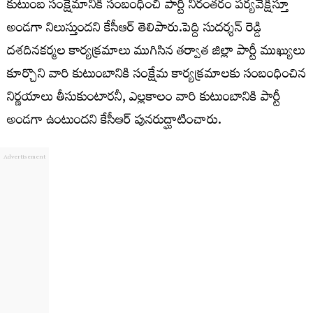
కుటుంబ సంక్షేమానికి సంబంధించి పార్టీ నిరంతరం పర్యవేక్షిస్తూ
అండగా నిలుస్తుందని కేసీఆర్ తెలిపారు.పెద్ది సుదర్శన్ రెడ్డి
దశదినకర్మల కార్యక్రమాలు ముగిసిన తర్వాత జిల్లా పార్టీ ముఖ్యులు
కూర్చొని వారి కుటుంబానికి సంక్షేమ కార్యక్రమాలకు సంబంధించిన
నిర్ణయాలు తీసుకుంటారనీ, ఎల్లకాలం వారి కుటుంబానికి పార్టీ
అండగా ఉంటుందని కేసీఆర్ పునరుద్ఘాటించారు.