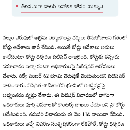
తీరిన మెగా డాటర్ నిహారిక బోనం మొక్కు..!
సల్కం చెరువులో అక్రమ నిర్మాణాలపై చర్యలు తీసుకోవాలని గతంలో
కోర్టు ఆదేశాలు జారీ చేసింది. అయితే కోర్టు ఆదేశాలు అమలు
కాలేదంటూ కోర్టు ధిక్కరణ పిటిషన్ దాఖలైంది. కోర్టుకు తప్పుడు
సమాచారం ఇచ్చారంటూ అధికారులపై పిటిషనర్ ఆరోపణలు
చేశారు. సర్వే నంబర్ 62 భూమి చెరువుకే చెందుతుందని పిటిషనర్
వాదించారు. నిషేధిత జాబితాలోని భూమిలో రిజిస్ట్రేషన్లపై
అభ్యంతరం వ్యక్తం చేశారు. ఈ పిటిషన్ విచారణలో భాగంగా
అధికారులు పూర్తి వివరాలతో కౌంటర్లు దాఖలు చేయాలని హైకోర్టు
ఆదేశించింది. తదుపరి విచారణను ఈ నెల 11కి వాయిదా వేసింది.
అధికారులు ఇచ్చే వివరణ సంతృప్తికరంగా లేకపోతే, కోర్టు ధిక్కరణ