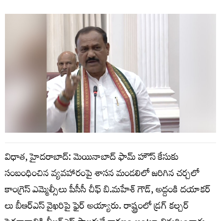
విధాత, హైదరాబాద్: మెయినాబాద్ ఫామ్ హౌస్ కేసుకు
సంబంధించిన వ్యవహారంపై శాసన మండలిలో జరిగిన చర్చలో
కాంగ్రెస్ ఎమ్మెల్సీలు పీసీసీ చీఫ్ బి.మహేశ్ గౌడ్, అద్దంకి దయాకర్
లు బీఆర్ఎస్ వైఖరిపై ఫైర్ అయ్యారు. రాష్ట్రంలో డ్రగ్ కల్చర్