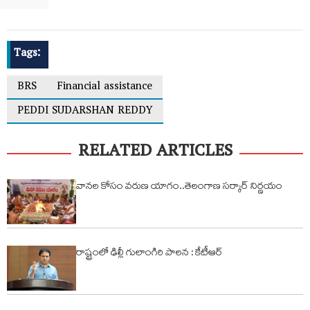
Tags:
BRS
Financial assistance
PEDDI SUDARSHAN REDDY
RELATED ARTICLES
వానల కోసం వరుణ యాగం..తెలంగాణ సర్కార్ నిర్ణయం
రాష్ట్రంలో ఢిల్లీ గులాంగిరి పాలన : కేటీఆర్