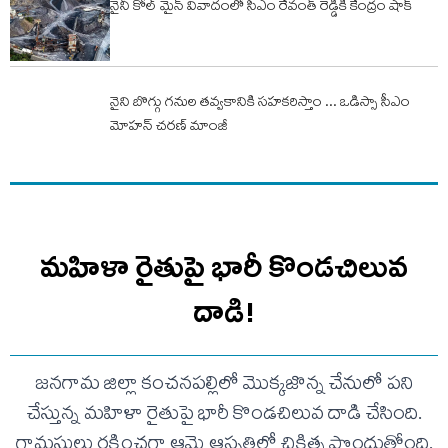
నైనీ కోల్ మైన్ వివాదంలో సీఎం రేవంత్ రెడ్డికి కేంద్రం షాక్
నైని బొగ్గు గనుల తవ్వకానికి సహకరిస్తాం ... ఒడిస్సా సీఎం
మోహన్ చరణ్ మాంజీ
మహిళా రైతుపై భారీ కొండచిలువ
దాడి!
జనగామ జిల్లా కంచనపల్లిలో మొక్కజొన్న చేనులో పని
చేస్తున్న మహిళా రైతుపై భారీ కొండచిలువ దాడి చేసింది.
గ్రామస్థులు రక్షించగా ఆమె ఆస్పత్రిలో చికిత్స పొందుతోంది.