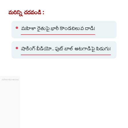
మరిన్ని చదవండి :
మహిళా రైతుపై భారీ కొండచిలువ దాడి!
షాకింగ్ వీడియో.. ఫుట్ బాల్ ఆటగాడిపై పిడుగు!