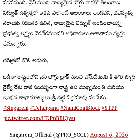
నడవనుంది. నైనీ నుంచి నాణ్యమైన బొగ్గు రాకతో తెలంగాణ
విద్యుత్ ఉత్పత్తిలో ఇకపై ఎలాంటి ఆటంకాలు ఉండవని, భవిష్యత్తు
తరాలకు నిరంతర ఉచిత, నాణ్యమైన విద్యుత్ అందించాలన్న
ప్రభుత్వ లక్ష్యం నెరవేరనుందని అధికారులు ఆశాభావం వ్యక్తం
చేస్తున్నారు.
చరిత్రలో తొలి అడుగు,
ఒడిశా రాష్ట్రంలోని నైనీ బొగ్గు బ్లాక్ నుంచి ఎస్.టి.పి.పి కి తొలి బొగ్గు
రైల్వే రేకు రాక సందర్భంగా రాష్ట్ర ఉప ముఖ్యమంత్రి మరియు
ఇంధన శాఖామాత్యులు శ్రీ భట్టి విక్రమార్క సందేశం.
#Singareni
#Telangana
#NainiCoalBlock
#STPP
pic.twitter.com/HDPnBBlQwu
— Singareni_Official (@PRO_SCCL)
August 6, 2026