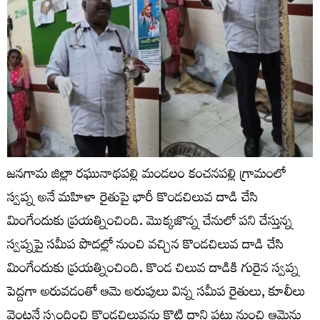
జనగామ జిల్లా రఘునాథపల్లి మండలం కంచనపల్లి గ్రామంలో
స్వప్న అనే మహిళా రైతుపై భారీ కొండచిలువ దాడి చేసి
మింగేందుకు ప్రయత్నించింది. మొక్కజొన్న చేనులో పని చేస్తున్న
స్వప్నపై సమీప పొదల్లో నుంచి వచ్చిన కొండచిలువ దాడి చేసి
మింగేందుకు ప్రయత్నించింది. కొండ చిలువ దాడికి గురైన స్వప్న
పెద్దగా అరువడంతో ఆమె అరుపులు విన్న సమీప రైతులు, కూలీలు
వెంటనే స్పందించి కొండచిలువను కొట్టి దాని పట్టు నుంచి ఆమెను