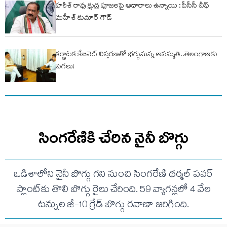
హరీశ్ రావు క్షుద్ర పూజలపై ఆధారాలు ఉన్నాయి : పీసీసీ చీఫ్
మహేశ్ కుమార్ గౌడ్
కర్ణాటక కేబినెట్ విస్తరణతో భగ్గుమన్న అసమ్మతి..తెలంగాణకు
సెగలు!
సింగరేణికి చేరిన నైనీ బొగ్గు
ఒడిశాలోని నైనీ బొగ్గు గని నుంచి సింగరేణి థర్మల్ పవర్
ప్లాంట్‌కు తొలి బొగ్గు రైలు చేరింది. 59 వ్యాగన్లలో 4 వేల
టన్నుల జీ-10 గ్రేడ్ బొగ్గు రవాణా జరిగింది.