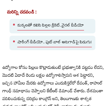
మరిన్ని చదవండి :
కుక్కలతో కలిసి పిల్లల క్రికెట్..వైరల్ వీడియో
షాకింగ్ వీడియో.. ఫుట్ బాల్ ఆటగాడిపై పిడుగు!
ఉద్యోగాల కోసం పిల్లలు కొట్లాడుతుంటే ప్రభుత్వానికి పట్టడం లేదని,
మొదటి ఏడాదే రెండు లక్షల ఉద్యోగాలిస్తామని ఆశ పెట్టారని,
ఇచ్చిన హామీల మేరకు ఉద్యోగాలు ఎందుకిస్తలేరో రేవంత్, రాహుల్
గాంధీ సమాధానం చెప్పాలని కేటీఆర్ డిమాండ్ చేశారు. దేశమంతా
వదిలించుకున్న దరిద్రం కాంగ్రెస్ అని, తెలంగాణకు శాశ్వత