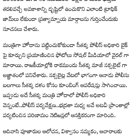
పరిశీలించారు. జాతర సమయంలో లక్షలాది మంది భక్తులు
తరలివచ్చే అవకాశాన్ని దృష్టిలో ఉంచుకొని ఎలాంటి ట్రాఫిక్
జామ్‌లు లేకుండా ప్రత్యామ్నాయ మార్గాలను గుర్తించేందుకు
సూచనలు చేశారు.
మంత్రిగా హోదాను పట్టించుకోకుండా సీతక్క పోలీస్ అధికారి బైక్
పై కూర్చుని ప్రయాణించిన ఫోటోలు సోషల్ మీడియాలో వైరల్ గా
మారాయి. రాజకీయాల్లోకి రాకముందు సీతక్క మాజీ నక్సలైట్ గా
అజ్ఞాతంలో పనిచేశారు. నక్సలైట్ల వేటలో భాగంగా ఆనాడు పోలీసు
బలగాలు సీతక్క దళం కోసం కూంబింగ్ ఆపరేషన్లు సాగించాయి.
ఇప్పుడు అదే సీతక్క మంత్రి హోదాలో పోలీస్ అధికారి
వెన్నంటే..పోలీస్ పర్యవేక్షణ..భద్రతా మధ్య అవే అటవీ ప్రాంతాల్లో
పర్యటించిన పరిణామం నెటిజన్లలో ఆసక్తికరంగా మారింది.
ఆదివాసి పూజారుల ఆలోచన, విశ్వాసం నమ్మకం, ఆచారాలకు