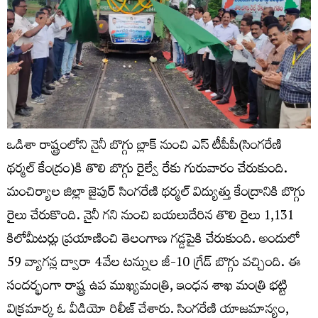
ఒడిశా రాష్ట్రంలోని నైనీ బొగ్గు బ్లాక్ నుంచి ఎస్ టీపీపీ(సింగరేణి
థర్మల్ కేంద్రం)కి తొలి బొగ్గు రైల్వే రేకు గురువారం చేరుకుంది.
మంచిర్యాల జిల్లా జైపుర్‌ సింగరేణి థర్మల్‌ విద్యుత్తు కేంద్రానికి బొగ్గు
రైలు చేరుకొంది. నైనీ గని నుంచి బయలుదేరిన తొలి రైలు 1,131
కిలోమీటర్లు ప్రయాణించి తెలంగాణ గడ్డపైకి చేరుకుంది. అందులో
59 వ్యాగన్ల ద్వారా 4వేల టన్నుల జీ-10 గ్రేడ్‌ బొగ్గు వచ్చింది. ఈ
సందర్భంగా రాష్ట్ర ఉప ముఖ్యమంత్రి, ఇంధన శాఖ మంత్రి భట్టి
విక్రమార్క ఓ వీడియో రిలీజ్ చేశారు. సింగరేణి యాజమాన్యం,