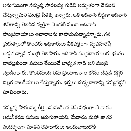
అనుగుణంగా సమ్మక్క సారలమ్మ గుడిని అద్భుతంగా డెవలప్
చేస్తున్నామని మంత్రి సీతక్క అన్నారు. ఒక ఆదివాసి బిడ్డగా ఆదివాసి
జీవితాన్ని తెలిసిన వ్యక్తిగా మొదటి నుంచి ఆదివాసి
సాంప్రదాయాలు ఆచారాలను కాపాడుతున్నానన్నారు. గత
ప్రభుత్వంలో కొందరు అధికారులు ఏకపక్షంగా వ్యవహరిస్తే
అడ్డుకున్నాని మంత్రి తెలిపారు. ఆదివాసి సంప్రదాయాలకు భంగం
వాటిల్లకుండా పనులు చేయించే బాధ్యత నాది అని మంత్రి
వెల్లడించారు. కొంతమంది తమ ప్రయోజనాల కోసం దేవుడి దగ్గర
చిల్లర రాజకీయాలు చేస్తున్నారు. భక్తులు దుష్ప్రచారాన్ని నమ్మవద్దని
సూచించారు.
సమ్మక్క సారలమ్మ కీర్తి ఇనుమడింప చేసే విధంగా మేడారం
ఆధునీకరణ పనులు జరుగుతాయని, మేడారం మహా జాతర
సందర్భంగా నూతన రహదారులు అందుబాటులోకి