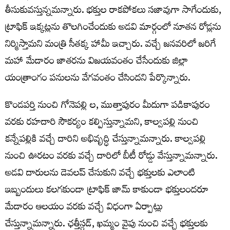
తీసుకువస్తున్నమన్నారు. భక్తుల రాకపోకలు సజావుగా సాగేందుకు,
ట్రాఫిక్ ఇక్కట్లను తొలగించేందుకు అడవి మార్గంలో నూతన రోడ్లను
నిర్మిస్తామని మంత్రి సీతక్క హామీ ఇచ్చారు. వచ్చే జనవరిలో జరిగే
మహా మేడారం జాతరను విజయవంతం చేసేందుకు జిల్లా
యంత్రాంగం పనులను వేగవంతం చేసిందని పేర్కొన్నారు.
కొండపర్తి నుంచి గోనెపల్లి ల, ముత్తాపురం మీదుగా పడికాపురం
వరకు రహదారి సౌకర్యం కల్పిస్తున్నామని, కాల్వపల్లి నుంచి
కన్నేపల్లికి వచ్చే దారిని అభివృద్ధి చేస్తున్నామన్నారు. కాల్వపల్లి
నుంచి ఊరటం వరకు వచ్చే దారిలో బీటీ రోడ్డు వేస్తున్నామన్నారు.
అడవి దారులను డెవలప్ చేసుకుని వచ్చే భక్తులకు ఎలాంటి
ఇబ్బందులు కలగకుండా ట్రాఫిక్ జామ్ కాకుండా భక్తులందరూ
మేడారం ఆలయం వరకు వచ్చే విధంగా ఏర్పాట్లు
చేస్తున్నామన్నారు. ఛత్తీస్గడ్, ఖమ్మం వైపు నుంచి వచ్చే భక్తులకు