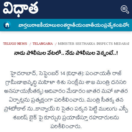
వార్త‌లు
రాజకీయాలు
అంత‌ర్జాతీయం
జాతీయం
ప్రత్యేకం
వినోద
TELUGU NEWS
TELANGANA
MINISTER SEETHAKKA INSPECTS MEDARAM 
/
/
నాడు పోలీసుల వేటలో.. నేడు పోలీసుల వెన్నంటే..!
హైదరాబాద్, సెప్టెంబర్ 14 (విధాత): పంచాయతీ రాజ్
గ్రామీణాభివృద్ధి మహిళా శిశు సంక్షేమ శాఖ మంత్రి ధనసరి
అనసూయ(సీతక్క) ఆదివారం మేడారం జాతర మహా జాతర
ఏర్పాట్లను ప్రత్యక్షంగా పరిశీలించారు. మంత్రి సీతక్క తన
ప్రోటోకాల్ ను..కాన్వాయ్ ని సైతం పక్కన పెట్టి ములుగు ఎస్పీ
శబరిష్ బైక్ పై కూర్చుని ప్రయాణిస్తూ రహదారులను
పరిశీలించారు.