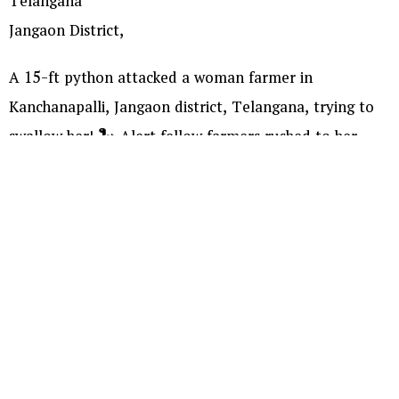
Telangana
Jangaon District,
A 15-ft python attacked a woman farmer in
Kanchanapalli, Jangaon district, Telangana, trying to
swallow her! 🐍 Alert fellow farmers rushed to her
rescue, chased the snake away, caught it in a gunny
bag, and shifted her safely to a hospital.
pic.twitter.com/6gKpaJBrUG
— Gummalla Lakshmana (@GUMMALLALAKSHM3)
August 6, 2026
మరిన్ని చదవండి :