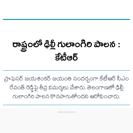
రాష్ట్రంలో ఢిల్లీ గులాంగిరి పాలన :
కేటీఆర్
ప్రొఫెసర్ జయశంకర్ జయంతి సందర్భంగా కేటీఆర్ సీఎం
రేవంత్ రెడ్డిపై తీవ్ర విమర్శలు చేశారు. తెలంగాణలో ఢిల్లీ
గులాంగిరి పాలన కొనసాగుతోందని ఆరోపించారు.