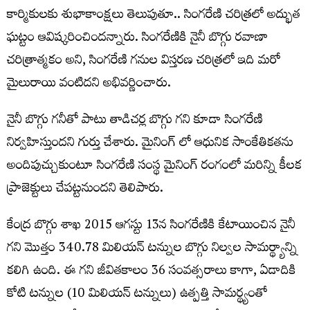
కార్మికులకు శుభాకాంక్షలు తెలుపుతూ.. సింగరేణి చరిత్రలో అద్భుత
ఘట్టం ఆవిష్కరించిందన్నారు. సింగరేణికి నైనీ బొగ్గు రవాణా
చరిత్రాత్మకం అని, సింగరేణి గనుల విస్తరణ చరిత్రలో ఇది మరో
మైలురాయి వంటిదని అభివర్ణించారు.
నైనీ బొగ్గు గనీతో పాటు తాడిచర్ల బొగ్గు గని కూడా సింగరేణి
నిర్వహిస్తుందని గుర్తు చేశారు. మైనింగ్ లో ఆధునిక సాంకేతికతను
అందిపుచ్చుకుంటూ సింగరేణి సంస్థ మైనింగ్ రంగంలో మరిన్ని కీలక
ప్రాజెక్టులు చేపట్టనుందని తెలిపారు.
కేంద్ర బొగ్గు శాఖ 2015 ఆగస్టు 13న సింగరేణికి కేటాయించిన నైనీ
గని మొత్తం 340.78 మిలియన్ టన్నుల బొగ్గు నిల్వల సామర్థ్యాన్ని
కలిగి ఉంది. ఈ గని జీవితకాలం 36 సంవత్సరాలు కాగా, ఏడాదికి
కోటి టన్నుల (10 మిలియన్ టన్నులు) ఉత్పత్తి సామర్థ్యంతో