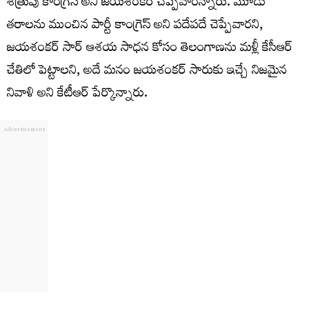
శత్రువు కాంగ్రెస్ అని జయశంకర్ చెప్పేవారన్నారు. మూడు
తరాలను ముంచిన పార్టీ కాంగ్రెస్ అని పదేపదే చెప్పేవారని,
జయశంకర్ సార్ ఆశయ సాధన కోసం తెలంగాణను మళ్లీ కేసీఆర్
చేతిలో పెట్టాలని, అదే మనం జయశంకర్ సారుకు ఇచ్చే నిజమైన
నివాళి అని కేటీఆర్ పేర్కొన్నారు.