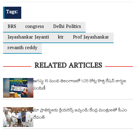
Tags:
BRS
congress
Delhi Politics
Jayashankar Jayanti
ktr
Prof Jayashankar
revanth reddy
RELATED ARTICLES
ఆగస్టు 15 నుంచి తెలంగాణలో 1.05 కోట్ల కొత్త రేషన్ కార్డుల
పంపిణీ
మా ప్రాజెక్టులకు క్లియరెన్స్ ఇవ్వండి: కేంద్ర మంత్రులతో సీఎం
రేవంత్