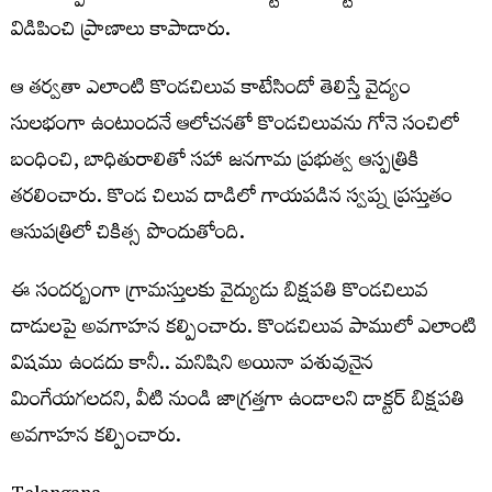
విడిపించి ప్రాణాలు కాపాడారు.
ఆ తర్వతా ఎలాంటి కొండచిలువ కాటేసిందో తెలిస్తే వైద్యం
సులభంగా ఉంటుందనే ఆలోచనతో కొండచిలువను గోనె సంచిలో
బంధించి, బాధితురాలితో సహా జనగామ ప్రభుత్వ ఆస్పత్రికి
తరలించారు. కొండ చిలువ దాడిలో గాయపడిన స్వప్న ప్రస్తుతం
ఆసుపత్రిలో చికిత్స పొందుతోంది.
ఈ సందర్బంగా గ్రామస్తులకు వైద్యుడు బిక్షపతి కొండచిలువ
దాడులపై అవగాహన కల్పించారు. కొండచిలువ పాములో ఎలాంటి
విషము ఉండదు కానీ.. మనిషిని అయినా పశువునైన
మింగేయగలదని, వీటి నుండి జాగ్రత్తగా ఉండాలని డాక్టర్ బిక్షపతి
అవగాహన కల్పించారు.