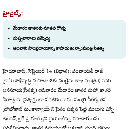
హైలైట్స్:
మేడారం జాతరకు నూతన రోడ్లు
దుష్ప్రచారాలు నమ్మెద్దు
ఆదివాసి సాంప్రదాయాన్ని కాపాడుతున్నా: మంత్రి సీతక్క
హైదరాబాద్, సెప్టెంబర్ 14 (విధాత): పంచాయతీ రాజ్
గ్రామీణాభివృద్ధి మహిళా శిశు సంక్షేమ శాఖ మంత్రి ధనసరి
అనసూయ(సీతక్క) ఆదివారం మేడారం జాతర మహా జాతర
ఏర్పాట్లను ప్రత్యక్షంగా పరిశీలించారు. మంత్రి సీతక్క తన
ప్రోటోకాల్ ను..కాన్వాయ్ ని సైతం పక్కన పెట్టి ములుగు ఎస్పీ
శబరిష్ బైక్ పై కూర్చుని ప్రయాణిస్తూ రహదారులను