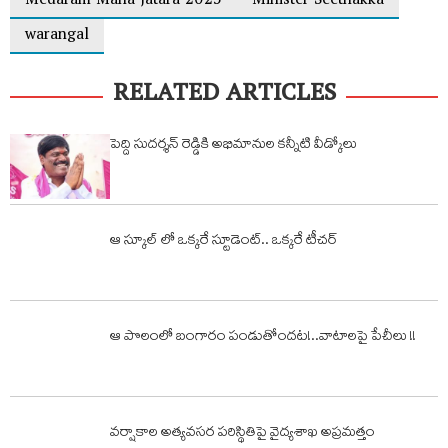
Medaram Maha Jatara 2025
Minister Seethakka
warangal
RELATED ARTICLES
పెద్ది సుదర్శన్ రెడ్డికి అభిమానుల కన్నీటి వీడ్కోలు
ఆ స్కూల్ లో ఒక్కరే స్టూడెంట్.. ఒక్కరే టీచర్
ఆ పొలంలో బంగారం పండుతోందట!..వాటాలపై పేచీలు !!
వర్షాకాల అత్యవసర పరిస్థితిపై వైద్యశాఖ అప్రమత్తం