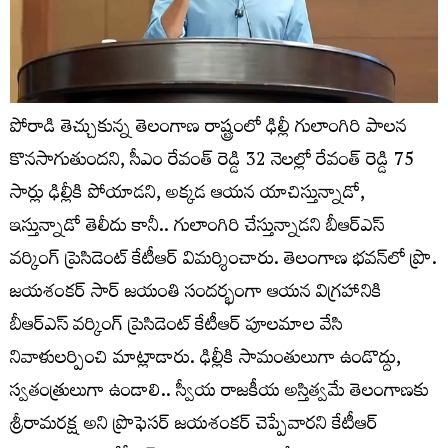
పోరాడి తెచ్చుకున్న తెలంగాణ రాష్ట్రంలో ఢిల్లీ గులాంగిరి పాలన
కొనసాగుతుందని, సీఎం రేవంత్ రెడ్డి 32 నెలల్లో రేవంత్ రెడ్డి 75
సార్లు ఢిల్లీకి పోయాడని, అక్కడ ఆయన యాచిస్తున్నాడో,
ఇస్తున్నాడో తెలీదు కానీ.. గులాంగిరి చేస్తున్నాడని బీఆర్ఎస్
వర్కింగ్ ప్రెసిడెంట్ కేటీఆర్ విమర్శించారు. తెలంగాణ భవన్‌లో ప్రొ.
జయశంకర్ సార్ జయంతి సందర్భంగా ఆయన విగ్రహానికి
బీఆర్ఎస్ వర్కింగ్ ప్రెసిడెంట్ కేటీఆర్ పూలమాల వేసి
నివాళులర్పించి మాట్లాడారు. ఢిల్లీకి సామంతులుగా ఉండొద్దు,
స్వతంత్రులుగా ఉండాలి.. స్వీయ రాజకీయ అస్తిత్వమే తెలంగాణకు
శ్రీరామరక్ష అని ప్రొఫెసర్ జయశంకర్ చెప్పేవారని కేటీఆర్