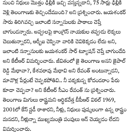
నుంచి నిధులు మొత్తం ఢిల్లీకి ఇచ్చి వస్తున్నడాని, 75 సార్లు ఢిల్లీకి
వెళ్లి తెలంగాణకు తెచ్చిందేముంది? అని ప్రశ్నించారు. జయశంకర్
సారు తిరిగివచ్చి ఇలాంటి సన్నాసులకు పాఠాలు చెప్తే
బాగుండన్నారు. అప్పులపై కాంగ్రెస్ నాయకుల తప్పుడు లెక్కలు
చెబుతున్నారని, ఆర్బీఐ చెప్పినా వారికి చెవికెక్కడం లేదు అని,
ఇలాంటి సన్నాసులకు జయశంకర్ సార్ ట్యూషన్ చెప్తే బాగుండేది
అని కేటీఆర్ విమర్శించారు. జీవితంలో జై తెలంగాణ అనని జైపాల్
రెడ్డి మేధావా?, కేశవరావు మేధావి అని రేవంత్ అంటున్నాడని,
మావొళ్ల పేర్లంటే చెప్పకపోతివి.. నీ పక్కకున్న కోదండరాం పేరు
కూడా చెప్పవా? అని కేటీఆర్ సీఎం రేవంత్ ను ప్రశ్నించారు.
తెలంగాణ మిగులు రాష్ట్రమని ఆర్థికవేత్త బీపీఆర్ విఠల్ 1969,
2001లో కేస్ స్టడీ రాశారని, నీళ్లు, నిధులు పుష్కలంగా ఉన్న రాష్ట్రం
మనదని, నీళ్లున్నా ముఖ్యమంత్రి పంపులు ఆన్ చెయ్యడం లేదని
విమర్శించారు.