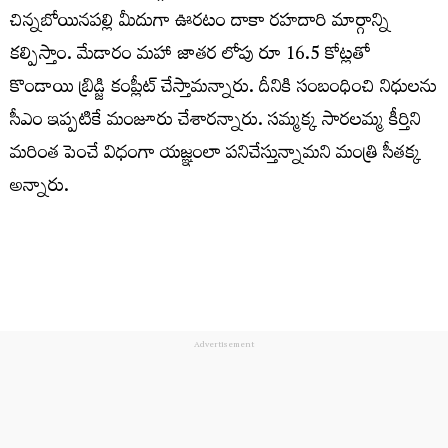
చిన్నబోయినపల్లి మీదుగా ఊరటం దాకా రహదారి మార్గాన్ని
కల్పిస్తాం. మేడారం మహా జాతర లోపు రూ 16.5 కోట్లతో
కొండాయి బ్రిడ్జి కంప్లీట్ చేస్తామన్నారు. దీనికి సంబంధించి నిధులను
సీఎం ఇప్పటికే మంజూరు చేశారన్నారు. సమ్మక్క సారలమ్మ కీర్తిని
మరింత పెంచే విధంగా యజ్ఞంలా పనిచేస్తున్నామని మంత్రి సీతక్క
అన్నారు.