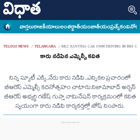
వార్త‌లు
రాజకీయాలు
అంత‌ర్జాతీయం
జాతీయం
ప్రత్యేకం
వినోద
TELUGU NEWS
TELANGANA
MLC KAVITHA CAR OWN DRIVING IN BRS C
/
/
కారు నడిపిన ఎమ్మెల్సీ కవిత
నిన్న స్కూటీ ఎక్కి..నేరు కారు నడిపి..ఎన్నికల ప్రచారంలో
బీఆరెస్‌ ఎమ్మెల్సీ కదనోత్సహం చాటారు.నిజామాబాద్‌ అర్భన్‌
బీఆరెస్‌ అభ్యర్థి గణేష్‌ గుప్తా నామినేషన్‌ కార్యక్రమంలో కవిత
స్వయంగా కారు నడిపి కార్యకర్తల్లో జోష్‌ నింపారు.