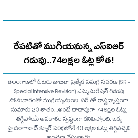
రేపటితో ముగియనున్న ఎస్‌ఐఆర్
గడువు..74లక్షల ఓట్ల కోత!
తెలంగాణలో ఓటరు జాబితా ప్రత్యేక సమగ్ర సవరణ (SIR -
Special Intensive Revision) ఎన్యుమరేషన్ గడువు
సోమవారంతో ముగియ్యనుంది. సర్ తో రాష్ట్రవ్యాప్తంగా
సుమారు 20 శాతం...అంటే దాదాపుగా 74లక్షల ఓట్లు
తగ్గిపోయే అవకాశం స్పష్టంగా కనిపిస్తోంది. ఒక్క
హైదరాాబాద్ క్యూర్ పరిధిలోనే 43 లక్షల ఓట్లు తగ్గవచ్చని