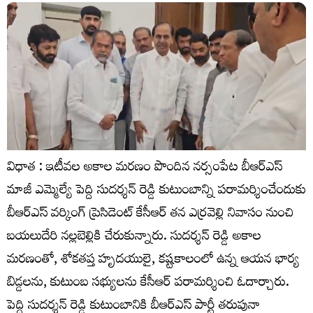
విధాత : ఇటీవల అకాల మరణం పొందిన నర్సంపేట బీఆర్ఎస్
మాజీ ఎమ్మెల్యే పెద్ది సుదర్శన్ రెడ్డి కుటుంబాన్ని పరామర్శించేందుకు
బీఆర్ఎస్ వర్కింగ్ ప్రెసిడెంట్ కేసీఆర్ తన ఎర్రవెల్లి నివాసం నుంచి
బయలుదేరి నల్లబెల్లికి చేరుకున్నారు. సుదర్శన్ రెడ్డి అకాల
మరణంతో, శోకతప్త హృదయులై, కష్టకాలంలో ఉన్న ఆయన భార్య
బిడ్డలను, కుటుంబ సభ్యులను కేసీఆర్ పరామర్శించి ఓదార్చారు.
పెద్ది సుదర్శన్ రెడ్డి కుటుంబానికి బీఆర్ఎస్ పార్టీ తరుపునా