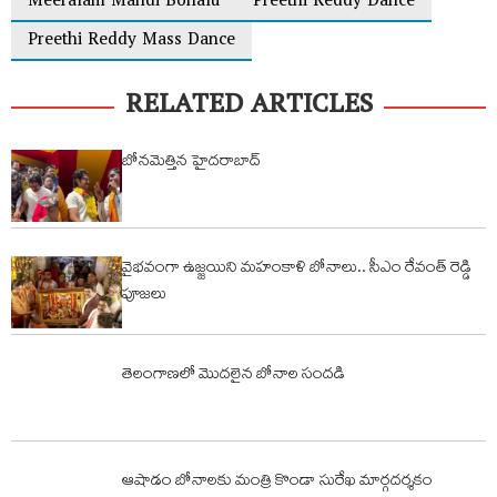
Meeralam Mandi Bonalu
Preethi Reddy Dance
Preethi Reddy Mass Dance
RELATED ARTICLES
బోనమెత్తిన హైదరాబాద్
వైభవంగా ఉజ్జయిని మహంకాళి బోనాలు.. సీఎం రేవంత్ రెడ్డి
పూజలు
తెలంగాణలో మొదలైన బోనాల సందడి
ఆషాడం బోనాలకు మంత్రి కొండా సురేఖ మార్గదర్శకం