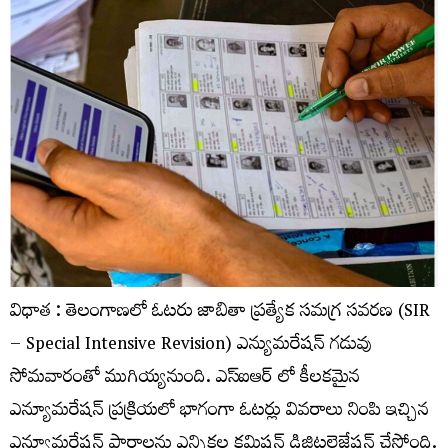
విధాత : తెలంగాణలో ఓటరు జాబితా ప్రత్యేక సమగ్ర సవరణ (SIR
– Special Intensive Revision) ఎన్యుమరేషన్ గడువు
సోమవారంతో ముగియ్యనుంది. ఎస్​ఐఆర్​ లో కీలకమైన
ఎన్యూమరేషన్ ప్రక్రియలో భాగంగా ఓటర్లు వివరాలు నింపి ఇచ్చిన
ఎన్యూమరేషన్ ఫారాలను ఎన్నికల కమిషన్ డిజిటలైజేషన్ చేస్తోంది.