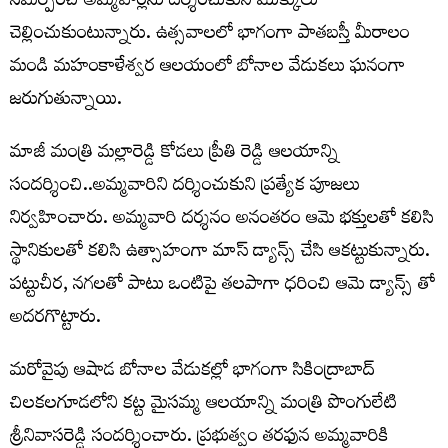
సమర్పించి అమ్మవార్లను దర్శించుకుని మొక్కులు
చెల్లించుకుంటున్నారు. ఉత్సవాలలో భాగంగా పాతబస్తీ మీరాలం
మండి మహంకాళేశ్వర ఆలయంలో బోనాల వేడుకలు ఘనంగా
జరుగుతున్నాయి.
మాజీ మంత్రి మల్లారెడ్డి కోడలు ప్రీతి రెడ్డి ఆలయాన్ని
సందర్శించి..అమ్మవారిని దర్శించుకుని ప్రత్యేక పూజలు
నిర్వహించారు. అమ్మవారి దర్శనం అనంతరం ఆమె భక్తులతో కలిసి
స్థానికులతో కలిసి ఉత్సాహంగా మాస్ డ్యాన్స్ చేసి ఆకట్టుకున్నారు.
పట్టుచీర, నగలతో పాటు ఒంటిపై తలపాగా ధరించి ఆమె డ్యాన్స్ తో
అదరగొట్టారు.
మరోవైపు ఆషాడ బోనాల వేడుకల్లో భాగంగా సికింద్రాబాద్
చిలకలగూడలోని కట్ట మైసమ్మ ఆలయాన్ని మంత్రి పొంగులేటి
శ్రీనివాసరెడ్డి సందర్శించారు. ప్రభుత్వం తరఫున అమ్మవారికి