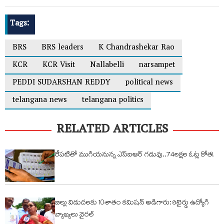
Tags:
BRS
BRS leaders
K Chandrashekar Rao
KCR
KCR Visit
Nallabelli
narsampet
PEDDI SUDARSHAN REDDY
political news
telangana news
telangana politics
RELATED ARTICLES
రేపటితో ముగియనున్న ఎస్‌ఐఆర్ గడువు..74లక్షల ఓట్ల కోత!
బిల్లు విడుదలకు 10శాతం కమిషన్ అడిగారు: రిటైర్డు ఉద్యోగి
వ్యాఖ్యలు వైరల్