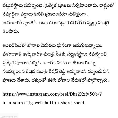
పట్టువస్త్రాలు సమర్పించి, ప్రత్యేక పూజలు నిర్వహించారు. రాష్ట్రంలో
సమృద్ధిగా వర్షాలు కురిసి ప్రజలందరూ సుభిక్షంగా,
ఆయురారోగ్యాలతో ఉండాలని అమ్మవారిని కోరుకున్నట్లు మంత్రి
తెలిపారు.
అంబర్‌పేటలో బోనాల వేడుకలు ఘనంగా జరుగుతున్నాయి.
మహంకాళి అమ్మవారికి మంత్రి సీతక్క పట్టువస్త్రాలు సమర్పించి
ప్రత్యేక పూజలు నిర్వహించారు. మహంకాళి ఆలయాన్ని
సందర్శించిన కేంద్ర మంత్రి కిషన్ రెడ్డి అమ్మవారిని దర్శించుకుని
పూజలు చేశారు. భక్తులతో కలిసి బోనాల వేడుకల్లో పాల్గొన్నారు.
https://www.instagram.com/reel/Dbz2Xxfv5Ob/?
utm_source=ig_web_button_share_sheet