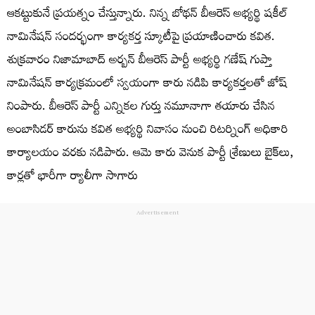
ఆకట్టుకునే ప్రయత్నం చేస్తున్నారు. నిన్న బోథన్ బీఆరెస్ అభ్యర్థి షకీల్
నామినేషన్ సందర్భంగా కార్యకర్త స్కూటీపై ప్రయాణించారు కవిత.
శుక్రవారం నిజామాబాద్ అర్బన్ బీఆరెస్‌ పార్టీ అభ్యర్థి గణేష్ గుప్తా
నామినేషన్ కార్యక్రమంలో స్వయంగా కారు నడిపి కార్యకర్తలతో జోష్
నింపారు. బీఆరెస్ పార్టీ ఎన్నికల గుర్తు నమూనాగా తయారు చేసిన
అంబాసిడర్ కారును కవిత అభ్యర్థి నివాసం నుంచి రిటర్నింగ్ అధికారి
కార్యాలయం వరకు నడిపారు. ఆమె కారు వెనుక పార్టీ శ్రేణులు బైక్‌లు,
కార్లతో భారీగా ర్యాలీగా సాగారు