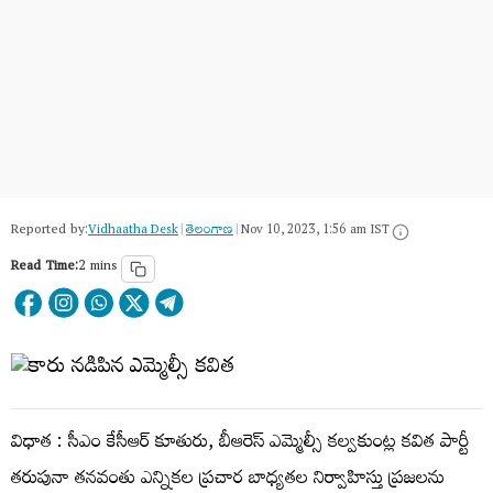
Reported by:
Vidhaatha Desk
|
తెలంగాణ‌
|
Nov 10, 2023, 1:56 am IST
Read Time:
2 mins
విధాత : సీఎం కేసీఆర్ కూతురు, బీఆరెస్ ఎమ్మెల్సీ కల్వకుంట్ల కవిత పార్టీ
తరుపునా తనవంతు ఎన్నికల ప్రచార బాధ్యతల నిర్వాహిస్తు ప్రజలను