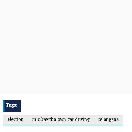
Tags:
election
mlc kavitha own car driving
telangana