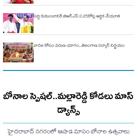
పెద్ది కుటుంబానికి బీఆర్ఎస్ 2.25కోట్ల ఆర్థిక చేయూత
వానల కోసం వరుణ యాగం..తెలంగాణ సర్కార్ నిర్ణయం
బోనాల స్పెషల్..మల్లారెడ్డి కోడలు మాస్
డ్యాన్స్
హైదరాబాద్ నగరంలో ఆషాడ మాసం బోనాల ఉత్సవాలు