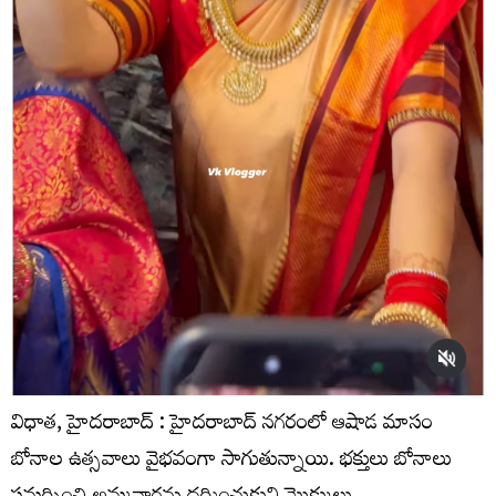
విధాత, హైదరాబాద్ : హైదరాబాద్ నగరంలో ఆషాడ మాసం
బోనాల ఉత్సవాలు వైభవంగా సాగుతున్నాయి. భక్తులు బోనాలు