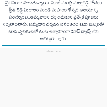
వైభవంగా సాగుతున్నాయి. మాజీ మంత్రి మల్లారెడ్డి కోడలు
ప్రీతి రెడ్డి మీరాలం మండి మహంకాళేశ్వర ఆలయాన్ని
సందర్శించి..అమ్మవారిని దర్శించుకుని ప్రత్యేక పూజలు
నిర్వహించారు. అమ్మవారి దర్శనం అనంతరం ఆమె భక్తులతో
కలిసి స్థానికులతో కలిసి ఉత్సాహంగా మాస్ డ్యాన్స్ చేసి
ఆకట్టుకున్నారు.