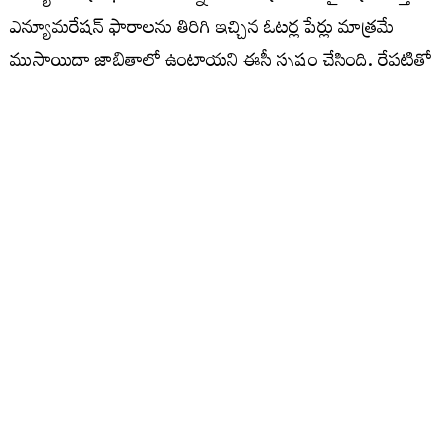
ఎన్యూమరేషన్​ ఫారాలను తిరిగి ఇచ్చిన ఓటర్ల పేర్లు మాత్రమే
ముసాయిదా జాబితాలో ఉంటాయని ఈసీ స్పష్టం చేసింది. రేపటితో
ఎస్‌ఐఆర్ గడువు పూర్తవుతున్నప్పటికి ఇంకా రాష్ట్రవ్యాప్తంగా
సుమారు 20 శాతం ఓటర్లకు సంబంధించిన ఎన్యూమరేషన్
ఫారాలు తమకు అందలేదని ఎలక్షన్‌ కమిషన్‌ వెల్లడించింది.
ఈ లెక్కన సర్ తో రాష్ట్రవ్యాప్తంగా సుమారు 20 శాతం ఓట్లు
తగ్గిపోయే అవకాశం స్పష్టంగా కనిపిస్తోంది. వీరిలో
మరణించినవారు, ఇతర ప్రాంతాలకు వలస వెళ్లిన వారితో పాటు
డూప్లికేట్ ఓట్లు సుమారు 60 లక్షల వరకు గుర్తించారు.
ఇప్పటివరకు డిజిటలైజేషన్ పూర్తి కానటువంటి, వివరాలు నమోదు
చేయించుకోని లక్షలాది ఓటర్లు తక్షణమే తమ ప్రక్రియను పూర్తి
చేసుకోవాలని అధికార వర్గాలు స్పష్టం చేశాయి.