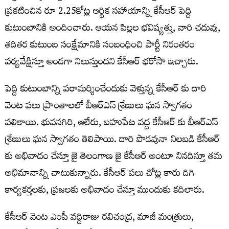
ప్రకటించిన రూ 2.25కోట్ల ఆర్థిక సహాయాన్ని కేసీఆర్ పెద్ది
కుటుంబానికి అందించారు. ఆయన పిల్లల భవిష్యత్తు, వారి చదువు,
తదితర కుటుంబ సంక్షేమానికి సంబంధించి పార్టీ నిరంతరం
పర్యవేక్షిస్తూ అండగా నిలుస్తుందని కేసీఆర్‌ భరోసా ఇచ్చారు.
పెద్ది కుటుంబాన్ని పరామర్శించేందుకు వెళ్తున్న కేసీఆర్ కు దారి
వెంట పలు ప్రాంతాలలో బీఆర్ఎస్ శ్రేణులు ఘన స్వాగతం
పలికాయి. భువనగిరి, ఆలేరు, బహుపేట వద్ద కేసీఆర్ కు బీఆర్ఎస్
శ్రేణులు ఘన స్వాగతం తెలిపాయి. దారి పొడవునా నిలబడి కేసీఆర్
కు అభివాదం చేస్తూ జై తెలంగాణ జై కేసీఆర్ అంటూ నినదిస్తూ తమ
అభిమానాన్ని చాటుకున్నారు. కేసీఆర్ పలు చోట్ల కారు దిగి
కార్యకర్తలకు, ప్రజలకు అభివాదం చేస్తూ ముందుకు కదిలారు.
కేసీఆర్ వెంట ఎంపీ వద్దిరాజు రవిచంద్ర, మాజీ మంత్రులు,