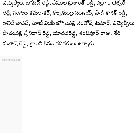
ఎమ్మెల్యేలు జగదీష్ రెడ్డి, వేముల ప్రశాంత్ రెడ్డి, పల్లా రాజేశ్వర్
రెడ్డి, గంగుల కమలాకర్, కల్వకుంట్ల సంజయ్, పాడి కౌశిక్ రెడ్డి,
అనిల్ జాదవ్, మాజీ ఎంపీ జోగినపల్లి సంతోష్ కుమార్, ఎమ్మెల్సీలు
పోచంపల్లి శ్రీనివాస్ రెడ్డి, యాదవరెడ్డి, శంభీపూర్ రాజు, శేరి
సుభాష్ రెడ్డి, క్రాంతి కిరణ్ తదితరులు ఉన్నారు.