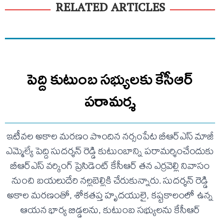
RELATED ARTICLES
పెద్ది కుటుంబ సభ్యులకు కేసీఆర్
పరామర్శ
ఇటీవల అకాల మరణం పొందిన నర్సంపేట బీఆర్ఎస్ మాజీ
ఎమ్మెల్యే పెద్ది సుదర్శన్ రెడ్డి కుటుంబాన్ని పరామర్శించేందుకు
బీఆర్ఎస్ వర్కింగ్ ప్రెసిడెంట్ కేసీఆర్ తన ఎర్రవెల్లి నివాసం
నుంచి బయలుదేరి నల్లబెల్లికి చేరుకున్నారు. సుదర్శన్ రెడ్డి
అకాల మరణంతో, శోకతప్త హృదయులై, కష్టకాలంలో ఉన్న
ఆయన భార్య బిడ్డలను, కుటుంబ సభ్యులను కేసీఆర్