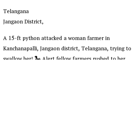
Telangana
Jangaon District,
A 15-ft python attacked a woman farmer in
Kanchanapalli, Jangaon district, Telangana, trying to
swallow her! 🐍 Alert fellow farmers rushed to her
rescue, chased the snake away, caught it in a gunny
bag, and shifted her safely to a hospital.
pic.twitter.com/6gKpaJBrUG
— Gummalla Lakshmana (@GUMMALLALAKSHM3)
August 6, 2026
మరిన్ని చదవండి :