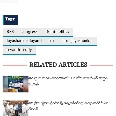
Tags:
BRS
congress
Delhi Politics
Jayashankar Jayanti
ktr
Prof Jayashankar
revanth reddy
RELATED ARTICLES
ఆగస్టు 15 నుంచి తెలంగాణలో 1.05 కోట్ల కొత్త రేషన్ కార్డుల
పంపిణీ
మా ప్రాజెక్టులకు క్లియరెన్స్ ఇవ్వండి: కేంద్ర మంత్రులతో సీఎం
రేవంత్