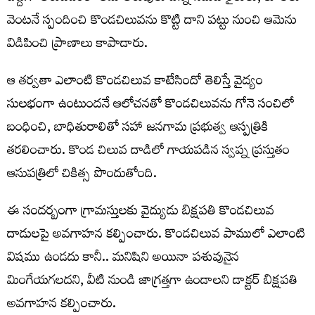
వెంటనే స్పందించి కొండచిలువను కొట్టి దాని పట్టు నుంచి ఆమెను
విడిపించి ప్రాణాలు కాపాడారు.
ఆ తర్వతా ఎలాంటి కొండచిలువ కాటేసిందో తెలిస్తే వైద్యం
సులభంగా ఉంటుందనే ఆలోచనతో కొండచిలువను గోనె సంచిలో
బంధించి, బాధితురాలితో సహా జనగామ ప్రభుత్వ ఆస్పత్రికి
తరలించారు. కొండ చిలువ దాడిలో గాయపడిన స్వప్న ప్రస్తుతం
ఆసుపత్రిలో చికిత్స పొందుతోంది.
ఈ సందర్బంగా గ్రామస్తులకు వైద్యుడు బిక్షపతి కొండచిలువ
దాడులపై అవగాహన కల్పించారు. కొండచిలువ పాములో ఎలాంటి
విషము ఉండదు కానీ.. మనిషిని అయినా పశువునైన
మింగేయగలదని, వీటి నుండి జాగ్రత్తగా ఉండాలని డాక్టర్ బిక్షపతి
అవగాహన కల్పించారు.