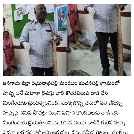
జనగామ జిల్లా రఘునాథపల్లి మండలం కంచనపల్లి గ్రామంలో
స్వప్న అనే మహిళా రైతుపై భారీ కొండచిలువ దాడి చేసి
మింగేందుకు ప్రయత్నించింది. మొక్కజొన్న చేనులో పని చేస్తున్న
స్వప్నపై సమీప పొదల్లో నుంచి వచ్చిన కొండచిలువ దాడి చేసి
మింగేందుకు ప్రయత్నించింది. కొండ చిలువ దాడికి గురైన స్వప్న
పెద్దగా అరువడంతో ఆమె అరుపులు విన్న సమీప రైతులు, కూలీలు