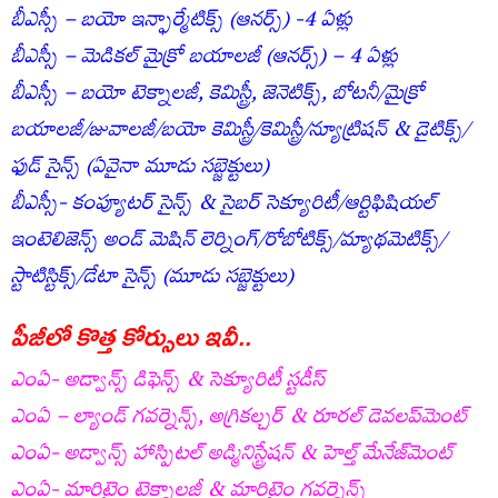
బీఎస్సీ – బయో ఇన్ఫార్మేటిక్స్‌ (ఆనర్స్‌) -4 ఏళ్లు
బీఎస్సీ – మెడికల్‌ మైక్రో బయాలజీ (ఆనర్స్‌) – 4 ఏళ్లు
బీఎస్సీ – బయో టెక్నాలజీ, కెమిస్ట్రీ, జెనెటిక్స్‌, బోటనీ/మైక్రో
బయాలజీ/జువాలజీ/బయో కెమిస్ట్రీ/కెమిస్ట్రీ/న్యూట్రిషన్‌ & డైటిక్స్‌/
ఫుడ్‌ సైన్స్‌ (ఏవైనా మూడు సబ్జెక్టులు)
బీఎస్సీ- కంప్యూటర్‌ సైన్స్‌ & సైబర్‌ సెక్యూరిటీ/ఆర్టిఫిషియల్‌
ఇంటెలిజెన్స్‌ అండ్‌ మెషిన్‌ లెర్నింగ్‌/రోబోటిక్స్/మ్యాథమెటిక్స్/
స్టాటిస్టిక్స్‌/డేటా సైన్స్‌ (మూడు సబ్జెక్టులు)
పీజీలో కొత్త కోర్సులు ఇవీ..
ఎంఏ- అడ్వాన్స్‌ డిఫెన్స్‌ & సెక్యూరిటీ స్టడీస్‌
ఎంఏ – ల్యాండ్‌ గవర్నెన్స్‌, అగ్రికల్చర్‌ & రూరల్‌ డెవలప్‌మెంట్‌
ఎంఏ- అడ్వాన్స్‌ హాస్పిటల్‌ అడ్మినిస్ట్రేషన్‌ & హెల్త్‌ మేనేజ్‌మెంట్‌
ఎంఏ- మారిటైం టెక్నాలజీ & మారిటైం గవర్నెన్స్‌