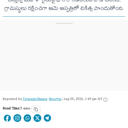
చేస్తున్న మహిళా రైతుపై భారీ కొండచిలువ దాడి చేసింది.
గ్రామస్థులు రక్షించగా ఆమె ఆస్పత్రిలో చికిత్స పొందుతోంది.
Reported by:
Tejaswini Nanna
|
తెలంగాణ‌
|
Aug 06, 2026, 1:49 pm IST
Read Time:
3 mins