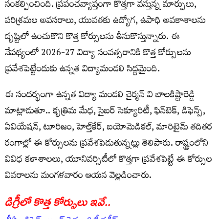
సంక‌ల్పించింది. ప్రపంచవ్యాప్తంగా కొత్తగా వస్తున్న మార్పులు,
పరిశ్రమల అవసరాలు, యువతకు ఉద్యోగ, ఉపాధి అవకాశాలను
దృష్టిలో ఉంచుకొని కొత్త కోర్సులను తీసుకొస్తున్నారు. ఈ
నేప‌థ్యంలో 2026-27 విద్యా సంవ‌త్స‌రానికి కొత్త కోర్సుల‌ను
ప్ర‌వేశ‌పెట్టేందుకు ఉన్న‌త విద్యామండ‌లి సిద్ద‌మైంది.
ఈ సంద‌ర్భంగా ఉన్న‌త విద్యా మండ‌లి చైర్మ‌న్ వి బాలకిష్టారెడ్డి
మాట్లాడుతూ.. కృత్రిమ మేధ, సైబర్‌ సెక్యూరిటీ, ఫిన్‌టెక్, డిఫెన్స్,
ఏవియేషన్, టూరిజం, హెల్త్‌కేర్, బయోమెడికల్, మారిటైమ్‌ తదితర
రంగాల్లో ఈ కోర్సులను ప్రవేశపెడుతున్నట్లు తెలిపారు. రాష్ట్రంలోని
వివిధ కళాశాలలు, యూనివర్సిటీలో కొత్తగా ప్రవేశపెట్టే ఈ కోర్సుల
వివరాలను మంగళవారం ఆయన వెల్లడించారు.
డిగ్రీలో కొత్త కోర్సులు ఇవే..