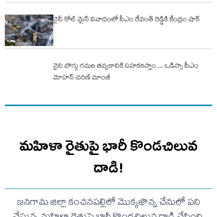
నైనీ కోల్ మైన్ వివాదంలో సీఎం రేవంత్ రెడ్డికి కేంద్రం షాక్
నైని బొగ్గు గనుల తవ్వకానికి సహకరిస్తాం ... ఒడిస్సా సీఎం
మోహన్ చరణ్ మాంజీ
మహిళా రైతుపై భారీ కొండచిలువ
దాడి!
జనగామ జిల్లా కంచనపల్లిలో మొక్కజొన్న చేనులో పని