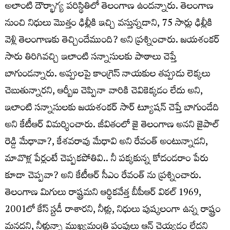
అలాంటి దౌర్భాగ్య పరిస్థితిలో తెలంగాణ ఉందన్నారు. తెలంగాణ
నుంచి నిధులు మొత్తం ఢిల్లీకి ఇచ్చి వస్తున్నడాని, 75 సార్లు ఢిల్లీకి
వెళ్లి తెలంగాణకు తెచ్చిందేముంది? అని ప్రశ్నించారు. జయశంకర్
సారు తిరిగివచ్చి ఇలాంటి సన్నాసులకు పాఠాలు చెప్తే
బాగుండన్నారు. అప్పులపై కాంగ్రెస్ నాయకుల తప్పుడు లెక్కలు
చెబుతున్నారని, ఆర్బీఐ చెప్పినా వారికి చెవికెక్కడం లేదు అని,
ఇలాంటి సన్నాసులకు జయశంకర్ సార్ ట్యూషన్ చెప్తే బాగుండేది
అని కేటీఆర్ విమర్శించారు. జీవితంలో జై తెలంగాణ అనని జైపాల్
రెడ్డి మేధావా?, కేశవరావు మేధావి అని రేవంత్ అంటున్నాడని,
మావొళ్ల పేర్లంటే చెప్పకపోతివి.. నీ పక్కకున్న కోదండరాం పేరు
కూడా చెప్పవా? అని కేటీఆర్ సీఎం రేవంత్ ను ప్రశ్నించారు.
తెలంగాణ మిగులు రాష్ట్రమని ఆర్థికవేత్త బీపీఆర్ విఠల్ 1969,
2001లో కేస్ స్టడీ రాశారని, నీళ్లు, నిధులు పుష్కలంగా ఉన్న రాష్ట్రం
మనదని, నీళ్లున్నా ముఖ్యమంత్రి పంపులు ఆన్ చెయ్యడం లేదని