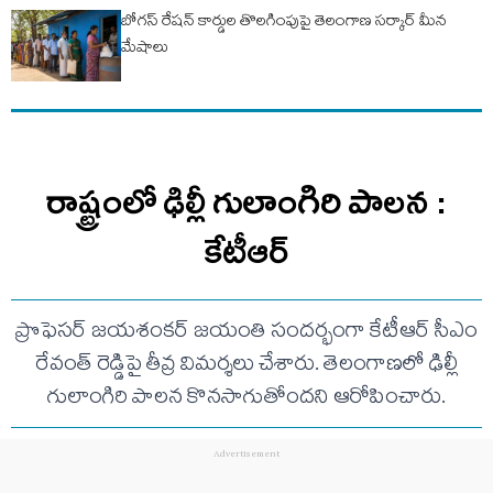
బోగస్ రేషన్ కార్డుల తొలగింపుపై తెలంగాణ సర్కార్ మీన
మేషాలు
రాష్ట్రంలో ఢిల్లీ గులాంగిరి పాలన :
కేటీఆర్
ప్రొఫెసర్ జయశంకర్ జయంతి సందర్భంగా కేటీఆర్ సీఎం
రేవంత్ రెడ్డిపై తీవ్ర విమర్శలు చేశారు. తెలంగాణలో ఢిల్లీ
గులాంగిరి పాలన కొనసాగుతోందని ఆరోపించారు.