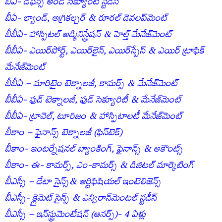
బీఏ- డిఫెన్స్‌ అండ్‌ సెక్యూరిటీ స్టడీస్‌
బీఏ- ల్యాండ్‌, అగ్రికల్చర్‌ & రూరల్‌ డెవలప్‌మెంట్‌
బీబీఏ- హాస్పిటల్‌ అడ్మినిస్ట్రేషన్‌ & హెల్త్‌ మేనేజ్‌మెంట్‌
బీబీఏ- ఎయిర్‌పోర్ట్‌, ఎయిర్‌లైన్‌, ఎయిర్‌స్పేస్‌ & ఎయిర్‌ ట్రాఫిక్‌
మేనేజ్‌మెంట్‌
బీబీఏ – మారిటైం టెక్నాలజీ, కామర్స్‌ & మేనేజ్‌మెంట్‌
బీబీఏ- ఫుడ్‌ టెక్నాలజీ, ఫుడ్‌ సెక్యూరిటీ & మేనేజ్‌మెంట్‌
బీబీఏ- ట్రావెల్‌, టూరిజం & హాస్పిటాలటీ మేనేజ్‌మెంట్‌
బీకాం – ఫైనాన్స్‌ టెక్నాలజీ (ఫిన్‌టెక్‌)
బీకాం- ఇంటర్నేషనల్‌ బ్యాంకింగ్‌, ఫైనాన్స్‌ & అకౌంట్స్‌
బీకాం- ఈ- కామర్స్‌, ఎం-కామర్స్‌ & డిజిటల్‌ మార్కెటింగ్‌
బీఎస్సీ – డేటా సైన్స్‌& ఆర్టిఫిషియల్‌ ఇంటెలిజెన్స్‌
బీఎస్సీ- క్లైమెట్‌ సైన్స్‌ & ఎన్విరాన్‌మెంటల్‌ స్టడీస్‌
బీఎస్సీ – ఇన్‌స్ట్రుమెంటేషన్‌ (ఆనర్స్‌)- 4 ఏళ్లు