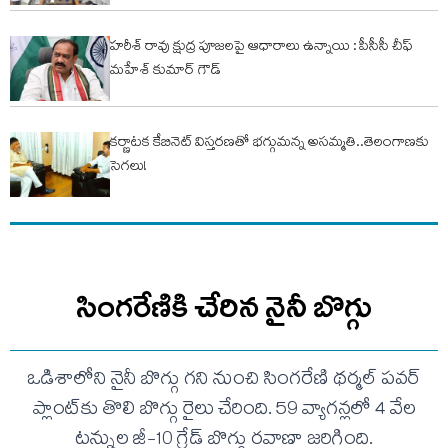
హరీశ్ రావు క్షుద్ర పూజలపై ఆధారాలు ఉన్నాయి : పీసీసీ చీఫ్
మహేశ్ కుమార్ గౌడ్
కర్ణాటక కేబినెట్ విస్తరణతో భగ్గుమన్న అసమ్మతి..తెలంగాణకు
సెగలు!
సింగరేణికి చేరిన నైనీ బొగ్గు
ఒడిశాలోని నైనీ బొగ్గు గని నుంచి సింగరేణి థర్మల్ పవర్
ప్లాంట్‌కు తొలి బొగ్గు రైలు చేరింది. 59 వ్యాగన్లలో 4 వేల
టన్నుల జీ-10 గ్రేడ్ బొగ్గు రవాణా జరిగింది.