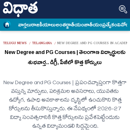
వార్త‌లు
రాజకీయాలు
అంత‌ర్జాతీయం
జాతీయం
ప్రత్యేకం
వినోద
TELUGU NEWS
TELANGANA
NEW DEGREE AND PG COURSES IN ACADEMI
/
/
New Degree and PG Courses | తెలంగాణ విద్యార్థుల‌కు
శుభ‌వార్త‌.. డిగ్రీ, పీజీలో కొత్త కోర్సులు
New Degree and PG Courses | ప్రపంచవ్యాప్తంగా కొత్తగా
వస్తున్న మార్పులు, పరిశ్రమల అవసరాలు, యువతకు
ఉద్యోగ, ఉపాధి అవకాశాలను దృష్టిలో ఉంచుకొని కొత్త
కోర్సులను తీసుకొస్తున్నారు. ఈ నేప‌థ్యంలో 2026-27
విద్యా సంవ‌త్స‌రానికి కొత్త కోర్సుల‌ను ప్ర‌వేశ‌పెట్టేందుకు
ఉన్న‌త విద్యామండ‌లి సిద్ద‌మైంది.