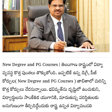
New Degree and PG Courses | తెలంగాణ రాష్ట్రంలో విద్యా
వ్య‌వ‌స్థ కొత్త పుంత‌లు తొక్కుతోంది. ఇప్ప‌టికే ఉన్న డిగ్రీ, పీజీ
కోర్సుల( New Degree and PG Courses ) జాబితాలో మ‌రిన్ని
కొత్త కోర్సులు చేర‌నున్నాయి. భ‌విష్య‌త్‌ను దృష్టిలో ఉంచుకుని,
విద్యార్థుల‌ను సాంకేతిక యుగానికి, మారుతున్న ప‌రిస్థితుల‌కు
అనుగుణంగా తీర్చిదిద్దేందుకు రాష్ట్ర ఉన్న‌త విద్యామండ‌లి