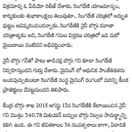
విక్రమార్క ఓ వీడియో రిలీజ్ చేశారు. సింగరేణి యాజమాన్యం,
కార్మికులకు శుభాకాంక్షలు తెలుపుతూ.. సింగరేణి చరిత్రలో అద్భుత
ఘట్టం ఆవిష్కరించిందన్నారు. సింగరేణికి నైనీ బొగ్గు రవాణా
చరిత్రాత్మకం అని, సింగరేణి గనుల విస్తరణ చరిత్రలో ఇది మరో
మైలురాయి వంటిదని అభివర్ణించారు.
నైనీ బొగ్గు గనీతో పాటు తాడిచర్ల బొగ్గు గని కూడా సింగరేణి
నిర్వహిస్తుందని గుర్తు చేశారు. మైనింగ్ లో ఆధునిక సాంకేతికతను
అందిపుచ్చుకుంటూ సింగరేణి సంస్థ మైనింగ్ రంగంలో మరిన్ని కీలక
ప్రాజెక్టులు చేపట్టనుందని తెలిపారు.
కేంద్ర బొగ్గు శాఖ 2015 ఆగస్టు 13న సింగరేణికి కేటాయించిన నైనీ
గని మొత్తం 340.78 మిలియన్ టన్నుల బొగ్గు నిల్వల సామర్థ్యాన్ని
కలిగి ఉంది. ఈ గని జీవితకాలం 36 సంవత్సరాలు కాగా, ఏడాదికి