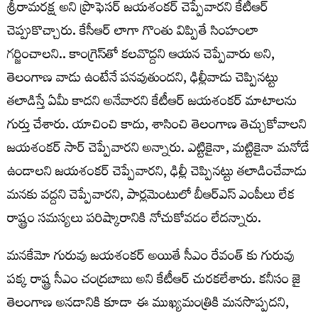
శ్రీరామరక్ష అని ప్రొఫెసర్ జయశంకర్ చెప్పేవారని కేటీఆర్
చెప్పుకొచ్చారు. కేసీఆర్ లాగా గొంతు విప్పితే సింహంలా
గర్జించాలని.. కాంగ్రెస్‌తో కలవొద్దని ఆయన చెప్పేవారు అని,
తెలంగాణ వాడు ఉంటేనే పనవుతుందని, ఢిల్లీవాడు చెప్పినట్టు
తలాడిస్తే ఏమీ కాదని అనేవారని కేటీఆర్ జయశంకర్ మాటాలను
గుర్తు చేశారు. యాచించి కాదు, శాసించి తెలంగాణ తెచ్చుకోవాలని
జయశంకర్ సార్ చెప్పేవారని అన్నారు. ఎట్టికైనా, మట్టికైనా మనోడే
ఉండాలని జయశంకర్ చెప్పేవారని, ఢిల్లీ చెప్పినట్టు తలాడించేవాడు
మనకు వద్దని చెప్పేవారని, పార్లమెంటులో బీఆర్ఎస్ ఎంపీలు లేక
రాష్ట్రం సమస్యలు పరిష్కారానికి నోచుకోవడం లేదన్నారు.
మనకేమో గురువు జయశంకర్ అయితే సీఎం రేవంత్ కు గురువు
పక్క రాష్ట్ర సీఎం చంద్రబాబు అని కేటీఆర్ చురకలేశారు. కనీసం జై
తెలంగాణ అనడానికి కూడా ఈ ముఖ్యమంత్రికి మనసొప్పదని,