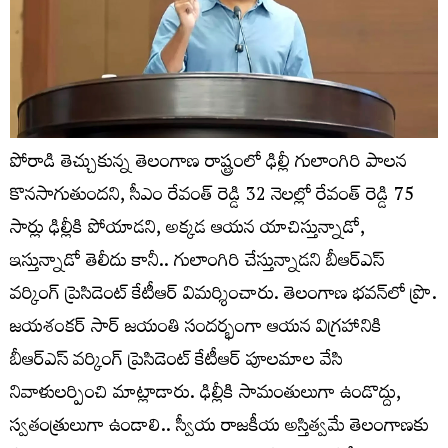
పోరాడి తెచ్చుకున్న తెలంగాణ రాష్ట్రంలో ఢిల్లీ గులాంగిరి పాలన
కొనసాగుతుందని, సీఎం రేవంత్ రెడ్డి 32 నెలల్లో రేవంత్ రెడ్డి 75
సార్లు ఢిల్లీకి పోయాడని, అక్కడ ఆయన యాచిస్తున్నాడో,
ఇస్తున్నాడో తెలీదు కానీ.. గులాంగిరి చేస్తున్నాడని బీఆర్ఎస్
వర్కింగ్ ప్రెసిడెంట్ కేటీఆర్ విమర్శించారు. తెలంగాణ భవన్‌లో ప్రొ.
జయశంకర్ సార్ జయంతి సందర్భంగా ఆయన విగ్రహానికి
బీఆర్ఎస్ వర్కింగ్ ప్రెసిడెంట్ కేటీఆర్ పూలమాల వేసి
నివాళులర్పించి మాట్లాడారు. ఢిల్లీకి సామంతులుగా ఉండొద్దు,
స్వతంత్రులుగా ఉండాలి.. స్వీయ రాజకీయ అస్తిత్వమే తెలంగాణకు