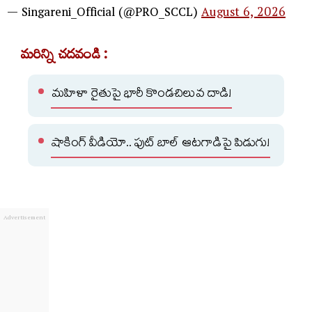
— Singareni_Official (@PRO_SCCL)
August 6, 2026
మరిన్ని చదవండి :
మహిళా రైతుపై భారీ కొండచిలువ దాడి!
షాకింగ్ వీడియో.. ఫుట్ బాల్ ఆటగాడిపై పిడుగు!