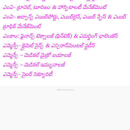
ఎంఏ- ట్రావెల్‌, టూరిజం & హాస్పిటాలటీ మేనేజ్‌మెంట్‌
ఎంఏ- అడ్వాన్స్‌ ఎయిర్‌పోర్టు, ఎయిర్‌లైన్‌, ఎయిర్‌ స్పేస్‌ & ఎయిర్‌
ట్రాఫిక్‌ మేనేజ్‌మెంట్‌
ఎంకాం: ఫైనాన్స్ టెక్నాలజీ (ఫిన్‌టెక్‌) & ఎమర్జింగ్‌ ఛాలెంజెస్‌
ఎమ్మెస్సీ- క్లైమెట్‌ సైన్స్‌ & ఎన్విరాన్‌మెంటల్‌ స్టడీస్‌
ఎమ్మెస్సీ – మెడికల్‌ మైక్రో బయాలజీ
ఎమ్మెస్సీ – మెడికల్‌ ఇమ్యునాలజీ
ఎమ్మెస్సీ- సైబర్ సెక్యూరిటీ