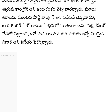
వదిలించుకున్న దరిద్రం కాంగ్రెస్ అని, తెలంగాణకు శాశ్వత
శత్రువు కాంగ్రెస్ అని జయశంకర్ చెప్పేవారన్నారు. మూడు
తరాలను ముంచిన పార్టీ కాంగ్రెస్ అని పదేపదే చెప్పేవారని,
జయశంకర్ సార్ ఆశయ సాధన కోసం తెలంగాణను మళ్లీ కేసీఆర్
చేతిలో పెట్టాలని, అదే మనం జయశంకర్ సారుకు ఇచ్చే నిజమైన
నివాళి అని కేటీఆర్ పేర్కొన్నారు.