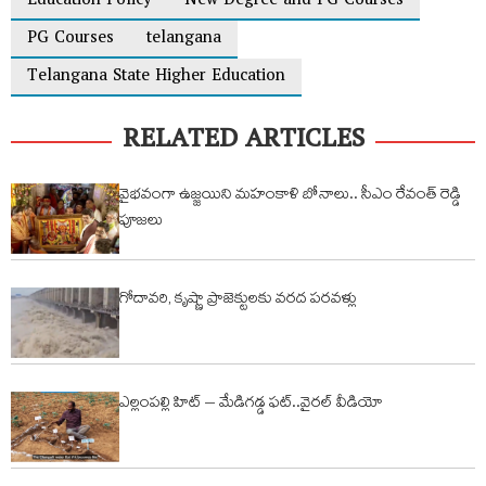
Education Policy
New Degree and PG Courses
PG Courses
telangana
Telangana State Higher Education
RELATED ARTICLES
వైభవంగా ఉజ్జయిని మహంకాళి బోనాలు.. సీఎం రేవంత్ రెడ్డి
పూజలు
గోదావరి, కృష్ణా ప్రాజెక్టులకు వరద పరవళ్లు
ఎల్లంపల్లి హిట్ – మేడిగడ్డ ఫట్..వైరల్ వీడియో