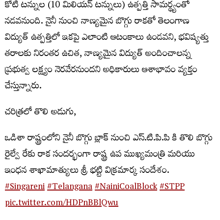
కోటి టన్నుల (10 మిలియన్ టన్నులు) ఉత్పత్తి సామర్థ్యంతో
నడవనుంది. నైనీ నుంచి నాణ్యమైన బొగ్గు రాకతో తెలంగాణ
విద్యుత్ ఉత్పత్తిలో ఇకపై ఎలాంటి ఆటంకాలు ఉండవని, భవిష్యత్తు
తరాలకు నిరంతర ఉచిత, నాణ్యమైన విద్యుత్ అందించాలన్న
ప్రభుత్వ లక్ష్యం నెరవేరనుందని అధికారులు ఆశాభావం వ్యక్తం
చేస్తున్నారు.
చరిత్రలో తొలి అడుగు,
ఒడిశా రాష్ట్రంలోని నైనీ బొగ్గు బ్లాక్ నుంచి ఎస్.టి.పి.పి కి తొలి బొగ్గు
రైల్వే రేకు రాక సందర్భంగా రాష్ట్ర ఉప ముఖ్యమంత్రి మరియు
ఇంధన శాఖామాత్యులు శ్రీ భట్టి విక్రమార్క సందేశం.
#Singareni
#Telangana
#NainiCoalBlock
#STPP
pic.twitter.com/HDPnBBlQwu