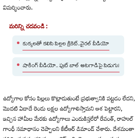
విమర్శించారు.
మరిన్ని చదవండి :
కుక్కలతో కలిసి పిల్లల క్రికెట్..వైరల్ వీడియో
షాకింగ్ వీడియో.. ఫుట్ బాల్ ఆటగాడిపై పిడుగు!
ఉద్యోగాల కోసం పిల్లలు కొట్లాడుతుంటే ప్రభుత్వానికి పట్టడం లేదని,
మొదటి ఏడాదే రెండు లక్షల ఉద్యోగాలిస్తామని ఆశ పెట్టారని,
ఇచ్చిన హామీల మేరకు ఉద్యోగాలు ఎందుకిస్తలేరో రేవంత్, రాహుల్
గాంధీ సమాధానం చెప్పాలని కేటీఆర్ డిమాండ్ చేశారు. దేశమంతా