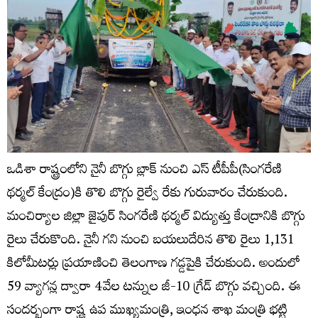
ఒడిశా రాష్ట్రంలోని నైనీ బొగ్గు బ్లాక్ నుంచి ఎస్ టీపీపీ(సింగరేణి
థర్మల్ కేంద్రం)కి తొలి బొగ్గు రైల్వే రేకు గురువారం చేరుకుంది.
మంచిర్యాల జిల్లా జైపుర్‌ సింగరేణి థర్మల్‌ విద్యుత్తు కేంద్రానికి బొగ్గు
రైలు చేరుకొంది. నైనీ గని నుంచి బయలుదేరిన తొలి రైలు 1,131
కిలోమీటర్లు ప్రయాణించి తెలంగాణ గడ్డపైకి చేరుకుంది. అందులో
59 వ్యాగన్ల ద్వారా 4వేల టన్నుల జీ-10 గ్రేడ్‌ బొగ్గు వచ్చింది. ఈ
సందర్భంగా రాష్ట్ర ఉప ముఖ్యమంత్రి, ఇంధన శాఖ మంత్రి భట్టి