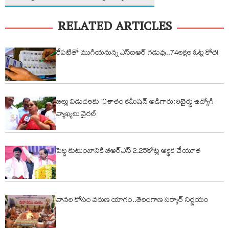
RELATED ARTICLES
రేపటితో ముగియనున్న ఎస్‌ఐఆర్ గడువు..74లక్షల ఓట్ల కోత!
బిల్లు విడుదలకు 10శాతం కమీషన్ అడిగారు: రిటైర్డు ఉద్యోగి
వ్యాఖ్యలు వైరల్
పెద్ది కుటుంబానికి బీఆర్ఎస్ 2.25కోట్ల ఆర్థిక చేయూత
వానల కోసం వరుణ యాగం..తెలంగాణ సర్కార్ నిర్ణయం