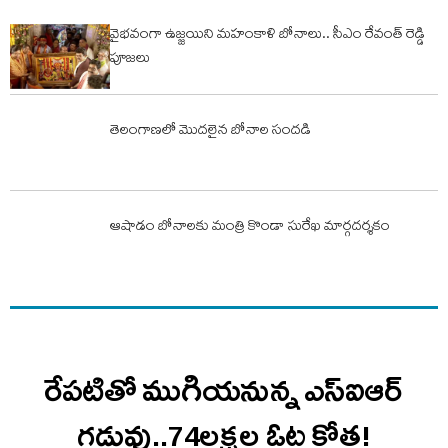
వైభవంగా ఉజ్జయిని మహంకాళి బోనాలు.. సీఎం రేవంత్ రెడ్డి
పూజలు
తెలంగాణలో మొదలైన బోనాల సందడి
ఆషాడం బోనాలకు మంత్రి కొండా సురేఖ మార్గదర్శకం
రేపటితో ముగియనున్న ఎస్‌ఐఆర్
గడువు..74లక్షల ఓట్ల కోత!