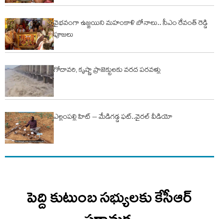
వైభవంగా ఉజ్జయిని మహంకాళి బోనాలు.. సీఎం రేవంత్ రెడ్డి
పూజలు
గోదావరి, కృష్ణా ప్రాజెక్టులకు వరద పరవళ్లు
ఎల్లంపల్లి హిట్ – మేడిగడ్డ ఫట్..వైరల్ వీడియో
పెద్ది కుటుంబ సభ్యులకు కేసీఆర్