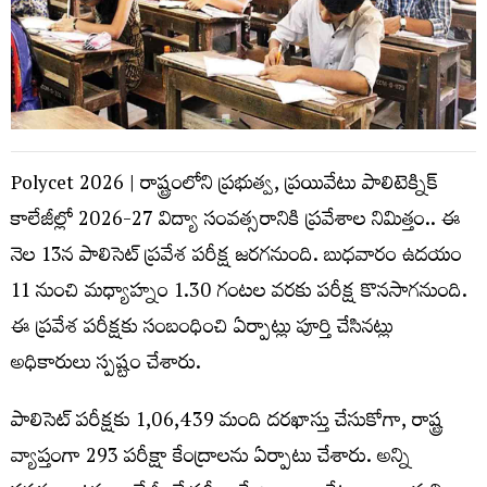
Polycet 2026 | రాష్ట్రంలోని ప్ర‌భుత్వ‌, ప్ర‌యివేటు పాలిటెక్నిక్
కాలేజీల్లో 2026-27 విద్యా సంవ‌త్స‌రానికి ప్ర‌వేశాల నిమిత్తం.. ఈ
నెల 13న పాలిసెట్ ప్ర‌వేశ ప‌రీక్ష జ‌ర‌గ‌నుంది. బుధ‌వారం ఉద‌యం
11 నుంచి మ‌ధ్యాహ్నం 1.30 గంట‌ల వ‌ర‌కు ప‌రీక్ష కొన‌సాగ‌నుంది.
ఈ ప్ర‌వేశ ప‌రీక్ష‌కు సంబంధించి ఏర్పాట్లు పూర్తి చేసిన‌ట్లు
అధికారులు స్ప‌ష్టం చేశారు.
పాలిసెట్ ప‌రీక్ష‌కు 1,06,439 మంది ద‌ర‌ఖాస్తు చేసుకోగా, రాష్ట్ర
వ్యాప్తంగా 293 ప‌రీక్షా కేంద్రాల‌ను ఏర్పాటు చేశారు. అన్ని