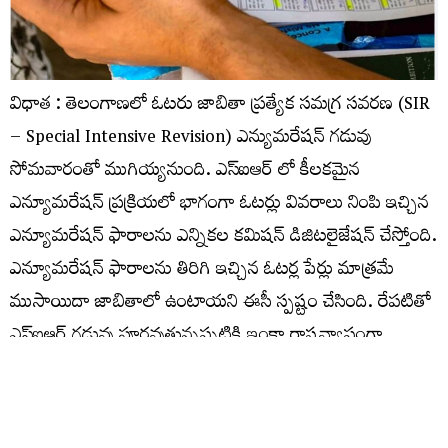
విధాత : తెలంగాణలో ఓటరు జాబితా ప్రత్యేక సమగ్ర సవరణ (SIR
– Special Intensive Revision) ఎన్యుమరేషన్ గడువు
సోమవారంతో ముగియ్యనుంది. ఎస్​ఐఆర్​ లో కీలకమైన
ఎన్యూమరేషన్ ప్రక్రియలో భాగంగా ఓటర్లు వివరాలు నింపి ఇచ్చిన
ఎన్యూమరేషన్ ఫారాలను ఎన్నికల కమిషన్ డిజిటలైజేషన్ చేస్తోంది.
ఎన్యూమరేషన్​ ఫారాలను తిరిగి ఇచ్చిన ఓటర్ల పేర్లు మాత్రమే
ముసాయిదా జాబితాలో ఉంటాయని ఈసీ స్పష్టం చేసింది. రేపటితో
ఎస్‌ఐఆర్ గడువు పూర్తవుతున్నప్పటికి ఇంకా రాష్ట్రవ్యాప్తంగా
సుమారు 20 శాతం ఓటర్లకు సంబంధించిన ఎన్యూమరేషన్
ఫారాలు తమకు అందలేదని ఎలక్షన్‌ కమిషన్‌ వెల్లడించింది.