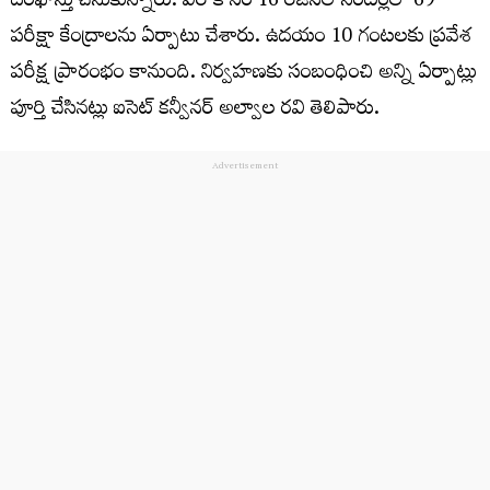
ద‌ర‌ఖాస్తు చేసుకున్నారు. వీరి కోసం 16 రీజిన‌ల్ సెంట‌ర్ల‌లో 69
ప‌రీక్షా కేంద్రాల‌ను ఏర్పాటు చేశారు. ఉద‌యం 10 గంట‌ల‌కు ప్ర‌వేశ
ప‌రీక్ష ప్రారంభం కానుంది. నిర్వహణకు సంబంధించి అన్ని ఏర్పాట్లు
పూర్తి చేసినట్లు ఐసెట్ కన్వీనర్‌ అల్వాల రవి తెలిపారు.