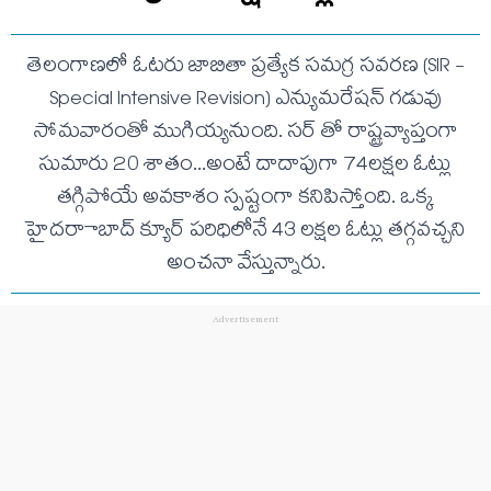
తెలంగాణలో ఓటరు జాబితా ప్రత్యేక సమగ్ర సవరణ (SIR -
Special Intensive Revision) ఎన్యుమరేషన్ గడువు
సోమవారంతో ముగియ్యనుంది. సర్ తో రాష్ట్రవ్యాప్తంగా
సుమారు 20 శాతం...అంటే దాదాపుగా 74లక్షల ఓట్లు
తగ్గిపోయే అవకాశం స్పష్టంగా కనిపిస్తోంది. ఒక్క
హైదరాాబాద్ క్యూర్ పరిధిలోనే 43 లక్షల ఓట్లు తగ్గవచ్చని
అంచనా వేస్తున్నారు.