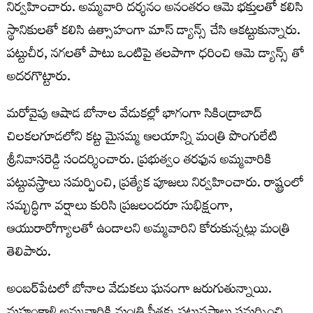
నిర్వహించారు. అమ్మవారి దర్శనం అనంతరం ఆమె భక్తులతో కలిసి
స్థానికులతో కలిసి ఉత్సాహంగా మాస్ డ్యాన్స్ చేసి ఆకట్టుకున్నారు.
పట్టుచీర, నగలతో పాటు ఒంటిపై తలపాగా ధరించి ఆమె డ్యాన్స్ తో
అదరగొట్టారు.
మరోవైపు ఆషాడ బోనాల వేడుకల్లో భాగంగా సికింద్రాబాద్
చిలకలగూడలోని కట్ట మైసమ్మ ఆలయాన్ని మంత్రి పొంగులేటి
శ్రీనివాసరెడ్డి సందర్శించారు. ప్రభుత్వం తరఫున అమ్మవారికి
పట్టువస్త్రాలు సమర్పించి, ప్రత్యేక పూజలు నిర్వహించారు. రాష్ట్రంలో
సమృద్ధిగా వర్షాలు కురిసి ప్రజలందరూ సుభిక్షంగా,
ఆయురారోగ్యాలతో ఉండాలని అమ్మవారిని కోరుకున్నట్లు మంత్రి
తెలిపారు.
అంబర్‌పేటలో బోనాల వేడుకలు ఘనంగా జరుగుతున్నాయి.