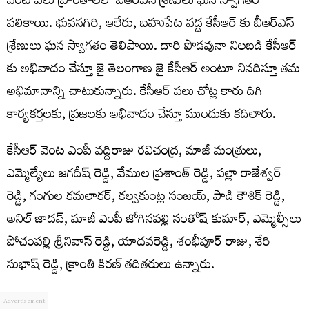
వెంట పలు ప్రాంతాలలో బీఆర్ఎస్ శ్రేణులు ఘన స్వాగతం
పలికాయి. భువనగిరి, ఆలేరు, బహుపేట వద్ద కేసీఆర్ కు బీఆర్ఎస్
శ్రేణులు ఘన స్వాగతం తెలిపాయి. దారి పొడవునా నిలబడి కేసీఆర్
కు అభివాదం చేస్తూ జై తెలంగాణ జై కేసీఆర్ అంటూ నినదిస్తూ తమ
అభిమానాన్ని చాటుకున్నారు. కేసీఆర్ పలు చోట్ల కారు దిగి
కార్యకర్తలకు, ప్రజలకు అభివాదం చేస్తూ ముందుకు కదిలారు.
కేసీఆర్ వెంట ఎంపీ వద్దిరాజు రవిచంద్ర, మాజీ మంత్రులు,
ఎమ్మెల్యేలు జగదీష్ రెడ్డి, వేముల ప్రశాంత్ రెడ్డి, పల్లా రాజేశ్వర్
రెడ్డి, గంగుల కమలాకర్, కల్వకుంట్ల సంజయ్, పాడి కౌశిక్ రెడ్డి,
అనిల్ జాదవ్, మాజీ ఎంపీ జోగినపల్లి సంతోష్ కుమార్, ఎమ్మెల్సీలు
పోచంపల్లి శ్రీనివాస్ రెడ్డి, యాదవరెడ్డి, శంభీపూర్ రాజు, శేరి
సుభాష్ రెడ్డి, క్రాంతి కిరణ్ తదితరులు ఉన్నారు.