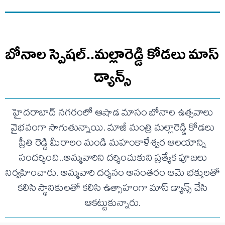
బోనాల స్పెషల్..మల్లారెడ్డి కోడలు మాస్
డ్యాన్స్
హైదరాబాద్ నగరంలో ఆషాడ మాసం బోనాల ఉత్సవాలు
వైభవంగా సాగుతున్నాయి. మాజీ మంత్రి మల్లారెడ్డి కోడలు
ప్రీతి రెడ్డి మీరాలం మండి మహంకాళేశ్వర ఆలయాన్ని
సందర్శించి..అమ్మవారిని దర్శించుకుని ప్రత్యేక పూజలు
నిర్వహించారు. అమ్మవారి దర్శనం అనంతరం ఆమె భక్తులతో
కలిసి స్థానికులతో కలిసి ఉత్సాహంగా మాస్ డ్యాన్స్ చేసి
ఆకట్టుకున్నారు.