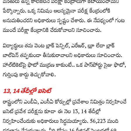
వ‌స‌తులు ఉన్న కాలేజీల‌నే ప‌రీక్షా కేంద్రాలుగా కేటాయించామ‌ని
పేర్కొన్నారు. ఒక్క నిమిషం ఆల‌స్య‌మైనా ప‌రీక్ష కేంద్రంలోకి
అనుమ‌తించ‌ర‌ని అధికారులు స్ప‌ష్టం చేశారు. ఈ నేప‌థ్యంలో గంట
ముందే ప‌రీక్షా కేంద్రానికి చేరుకోవాల‌ని సూచించారు.
విద్యార్థులు తమ వెంట బ్లాక్‌ పెన్సిల్, ఎరేజర్, బ్లూ లేదా బ్లాక్‌
బాల్‌పెన్‌ తప్పకుండా తీసుకురావాలని అధికారులు సూచించారు.
హాల్‌టికెట్‌పై ఫొటో ముద్రణ కాకుంటే.. ఒక పాస్‌పోర్టు సైజు ఫొటో,
గుర్తింపు కార్డు తెచ్చుకోవాలి.
13, 14 తేదీల్లో ఐసెట్
రాష్ట్రంలోని ఎంబీఏ, ఎంసీఏ కోర్సుల్లో ప్ర‌వేశాల నిమిత్తం నిర్వ‌హించే
ఐసెట్ ప్ర‌వేశ ప‌రీక్ష‌ను కూడా ఈ నెల 13, 14 తేదీల్లో
నిర్వ‌హించేందుకు అధికారులు సిద్ధ‌మ‌య్యారు. 56,223 మంది