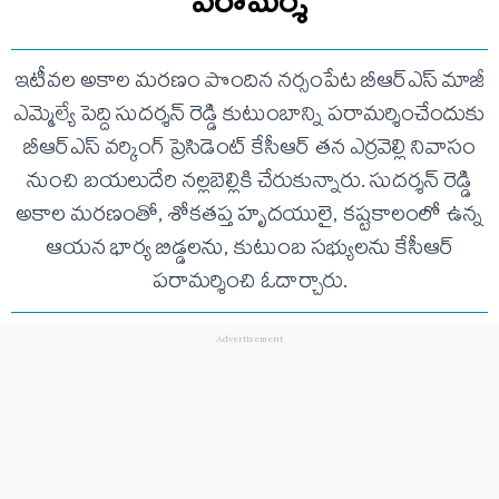
పరామర్శ
ఇటీవల అకాల మరణం పొందిన నర్సంపేట బీఆర్ఎస్ మాజీ
ఎమ్మెల్యే పెద్ది సుదర్శన్ రెడ్డి కుటుంబాన్ని పరామర్శించేందుకు
బీఆర్ఎస్ వర్కింగ్ ప్రెసిడెంట్ కేసీఆర్ తన ఎర్రవెల్లి నివాసం
నుంచి బయలుదేరి నల్లబెల్లికి చేరుకున్నారు. సుదర్శన్ రెడ్డి
అకాల మరణంతో, శోకతప్త హృదయులై, కష్టకాలంలో ఉన్న
ఆయన భార్య బిడ్డలను, కుటుంబ సభ్యులను కేసీఆర్
పరామర్శించి ఓదార్చారు.