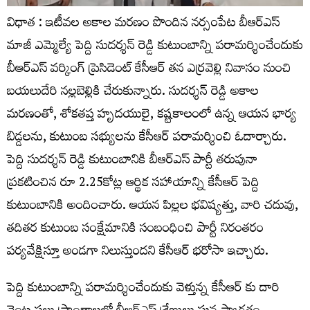
విధాత : ఇటీవల అకాల మరణం పొందిన నర్సంపేట బీఆర్ఎస్
మాజీ ఎమ్మెల్యే పెద్ది సుదర్శన్ రెడ్డి కుటుంబాన్ని పరామర్శించేందుకు
బీఆర్ఎస్ వర్కింగ్ ప్రెసిడెంట్ కేసీఆర్ తన ఎర్రవెల్లి నివాసం నుంచి
బయలుదేరి నల్లబెల్లికి చేరుకున్నారు. సుదర్శన్ రెడ్డి అకాల
మరణంతో, శోకతప్త హృదయులై, కష్టకాలంలో ఉన్న ఆయన భార్య
బిడ్డలను, కుటుంబ సభ్యులను కేసీఆర్ పరామర్శించి ఓదార్చారు.
పెద్ది సుదర్శన్ రెడ్డి కుటుంబానికి బీఆర్ఎస్ పార్టీ తరుపునా
ప్రకటించిన రూ 2.25కోట్ల ఆర్థిక సహాయాన్ని కేసీఆర్ పెద్ది
కుటుంబానికి అందించారు. ఆయన పిల్లల భవిష్యత్తు, వారి చదువు,
తదితర కుటుంబ సంక్షేమానికి సంబంధించి పార్టీ నిరంతరం
పర్యవేక్షిస్తూ అండగా నిలుస్తుందని కేసీఆర్‌ భరోసా ఇచ్చారు.
పెద్ది కుటుంబాన్ని పరామర్శించేందుకు వెళ్తున్న కేసీఆర్ కు దారి