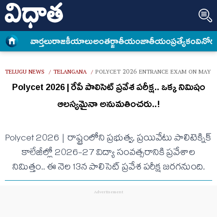
వార్త‌లు
రాజకీయాలు
అంత‌ర్జాతీయం
జాతీయం
ప్రత్యేకం
వినోద
TELUGU NEWS
TELANGANA
POLYCET 2026 ENTRANCE EXAM ON MAY 1
/
/
Polycet 2026 | రేపే పాలిసెట్ ప్ర‌వేశ ప‌రీక్ష‌.. ఒక్క నిమిషం
ఆల‌స్య‌మైనా అనుమ‌తించ‌రు..!
Polycet 2026 | రాష్ట్రంలోని ప్ర‌భుత్వ‌, ప్ర‌యివేటు పాలిటెక్నిక్
కాలేజీల్లో 2026-27 విద్యా సంవ‌త్స‌రానికి ప్ర‌వేశాల
నిమిత్తం.. ఈ నెల 13న పాలిసెట్ ప్ర‌వేశ ప‌రీక్ష జ‌ర‌గ‌నుంది.