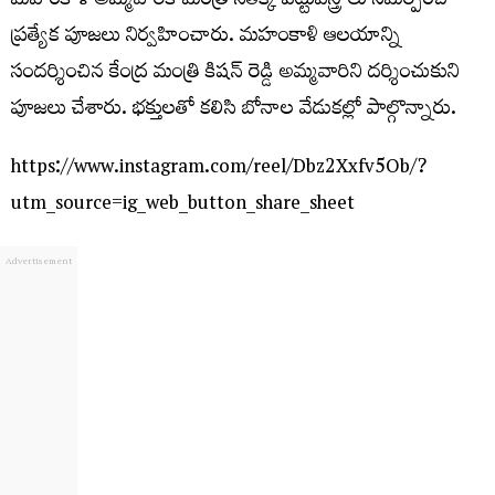
మహంకాళి అమ్మవారికి మంత్రి సీతక్క పట్టువస్త్రాలు సమర్పించి
ప్రత్యేక పూజలు నిర్వహించారు. మహంకాళి ఆలయాన్ని
సందర్శించిన కేంద్ర మంత్రి కిషన్ రెడ్డి అమ్మవారిని దర్శించుకుని
పూజలు చేశారు. భక్తులతో కలిసి బోనాల వేడుకల్లో పాల్గొన్నారు.
https://www.instagram.com/reel/Dbz2Xxfv5Ob/?
utm_source=ig_web_button_share_sheet