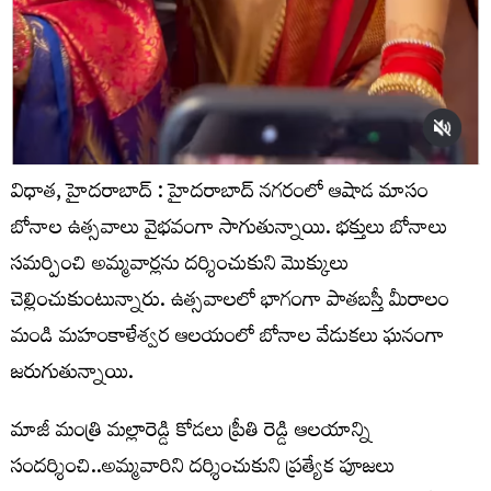
విధాత, హైదరాబాద్ : హైదరాబాద్ నగరంలో ఆషాడ మాసం
బోనాల ఉత్సవాలు వైభవంగా సాగుతున్నాయి. భక్తులు బోనాలు
సమర్పించి అమ్మవార్లను దర్శించుకుని మొక్కులు
చెల్లించుకుంటున్నారు. ఉత్సవాలలో భాగంగా పాతబస్తీ మీరాలం
మండి మహంకాళేశ్వర ఆలయంలో బోనాల వేడుకలు ఘనంగా
జరుగుతున్నాయి.
మాజీ మంత్రి మల్లారెడ్డి కోడలు ప్రీతి రెడ్డి ఆలయాన్ని
సందర్శించి..అమ్మవారిని దర్శించుకుని ప్రత్యేక పూజలు