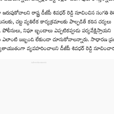
ుపుకోవాల‌ని రాష్ట్ర డీజీపీ శివ‌ధ‌ర్ రెడ్డి సూచించిన సంగ‌తి తె
ు, చ‌ట్ట వ్య‌తిరేక కార్య‌క్ర‌మాల‌కు పాల్ప‌డితే క‌ఠిన చ‌ర్య‌లు
పోలీసులు, నిఘా బృందాలు ఎప్ప‌టిక‌ప్పుడు ప‌ర్య‌వేక్షిస్తాయ‌ని
‌ల‌కు ఎలాంటి ఇబ్బంది లేకుండా చూసుకోవాల‌న్నారు. సాధార‌ణ ప్ర‌
య‌తాయుతంగా వ్య‌వ‌హ‌రించాల‌ని డీజీపీ శివ‌ధ‌ర్ రెడ్డి సూచించా