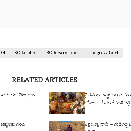
DH
BC Leaders
BC Reservations
Congress Govt
RELATED ARTICLES
ణ యాగం..తెలంగాణ
వైభవంగా ఉజ్జయిని మహం
బోనాలు.. సీఎం రేవంత్ రెడ్
రాజెక్టులకు వరద
ఎల్లంపల్లి హిట్ – మేడిగడ్డ 