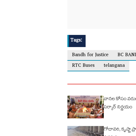
Tags:
Bandh for Justice
BC BAN
RTC Buses
telangana
వానల కోసం వరు
సర్కార్ నిర్ణయం
గోదావరి, కృష్ణా ప్