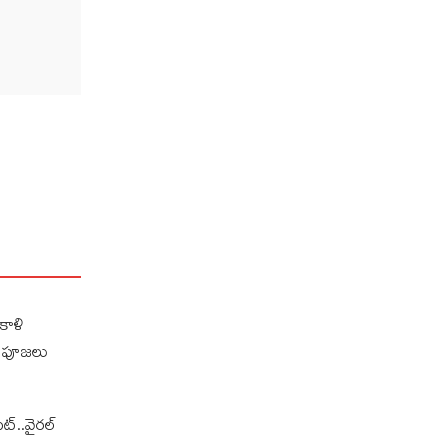
కాళి
డి పూజలు
ఫట్..వైరల్