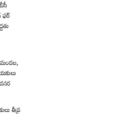
బీసీ
 ఫ‌ర్
్ద‌తు
 మండ‌ల‌,
నాయ‌కులు
వ‌స‌ర
కులు తీవ్ర
.