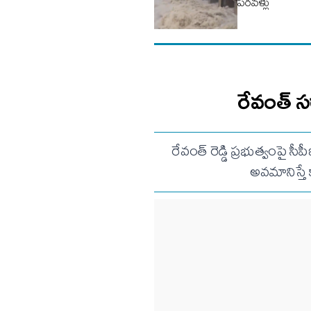
పరవళ్లు
రేవంత్ స
రేవంత్ రెడ్డి ప్రభుత్వంపై స
అవమానిస్తే 