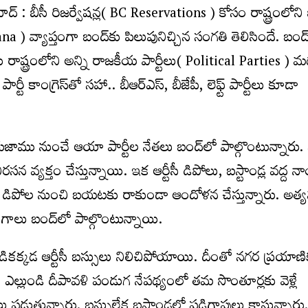
 : బీసీ రిజ‌ర్వేష‌న్ల( BC Reservations ) కోసం రాష్ట్రంలోని 
వ్యాప్తంగా బంద్‌కు పిలుపునిచ్చిన సంగ‌తి తెలిసిందే. బంద్
ు రాష్ట్రంలోని అన్ని రాజ‌కీయ పార్టీలు( Political Parties ) మ‌ద
టీ కాంగ్రెస్‌తో స‌హా.. బీఆర్ఎస్, బీజేపీ, లెఫ్ట్ పార్టీలు కూడా
రుజాము నుంచే ఆయా పార్టీల నేత‌లు బంద్‌లో పాల్గొంటున్నారు.
ిర‌స‌న వ్య‌క్తం చేస్తున్నాయి. ఇక ఆర్టీసీ డిపోలు, బ‌స్టాండ్ల వ‌ద్ద 
్సులు డిపోల నుంచి బ‌య‌ట‌కు రాకుండా ఆందోళ‌న చేస్తున్నారు. అత్య‌
ంగాలు బంద్‌లో పాల్గొంటున్నాయి.
క‌క్క‌డ ఆర్టీసీ బ‌స్సులు నిలిచిపోయాయి. దీంతో న‌గ‌ర ప్ర‌యాణి
ఎల్లుండి దీపావ‌ళి పండుగ నేప‌థ్యంలో తమ సొంతూర్ల‌కు వెళ్లే
డుతున్నారు. బ‌స్సుల్లేక బ‌స్టాండ్ల‌లో పడిగాపులు కాస్తున్నారు