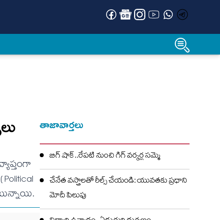
ులు
తాజావార్తలు
బిగ్ షాక్..రేపటి నుంచి గిగ్ వర్కర్ల సమ్మె
్యాప్తంగా
 Political
చేనేత వస్త్రాలతో రీల్స్ చేయండి: యువతకు ప్రధాని
ొంటున్నాయి.
మోదీ పిలుపు