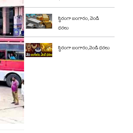
స్థిరంగా బంగారం, వెండి
ధరలు
స్థిరంగా బంగారం,వెండి ధరలు