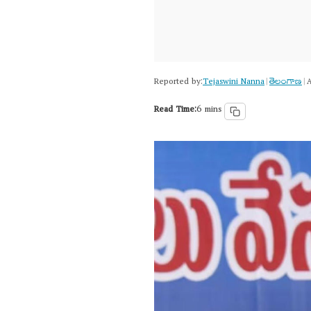
Reported by:
Tejaswini Nanna
తెలంగాణ‌
|
|
A
Read Time:
6 mins