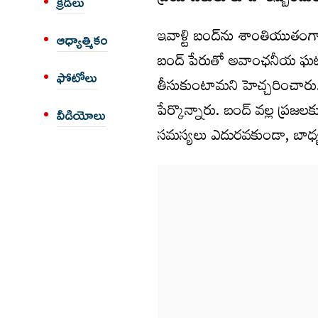
క్రీడలు
ఇవాళ్టి బంద్‌ను శాంతియుతంగా జ‌ర
ఆధ్యాత్మికం
బంద్ పేరుతో అవాంఛ‌నీయ ఘ‌ట‌న‌ల‌క
ఫోటోలు
తీసుకుంటామ‌ని హెచ్చ‌రించారు. 
పేర్కొన్నారు. బంద్ వ‌ల్ల ప్ర‌జ
వీడియోలు
స‌మ‌స్య‌లు ఎదుర‌వ‌కుండా, బాధ్