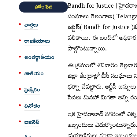
Bandh for Justice | హైద‌రాబాద్
హోం పేజీ
సంఘాలు తెలంగాణ( Telangana ) 
వార్త‌లు
జ‌స్టిస్‌( Bandh for Justice )క
ప‌లికాయి. ఈ బంద్‌లో అధికార పార్
రాజకీయాలు
పాల్గొంటున్నాయి.
అంత‌ర్జాతీయం
ఈ క్ర‌మంలో శ‌నివారం తెల్ల‌వా
జాతీయం
జిల్లా కేంద్రాల్లో బీసీ సంఘాలు న
ధ‌ర్నా చేప‌ట్టారు. ఆర్టీసీ బ‌స
ప్రత్యేకం
సేవ‌లు మిన‌హా మిగ‌తా అన్ని ర
వినోదం
ఇక హైద‌రాబాద్ న‌గ‌రంలో ఎక్క‌డి
బిజినెస్
ఇబ్బందులు ఎదుర్కొంటున్నారు. 
ప్ర‌యాణికులు కూడా ఇబ్బందులు ప‌