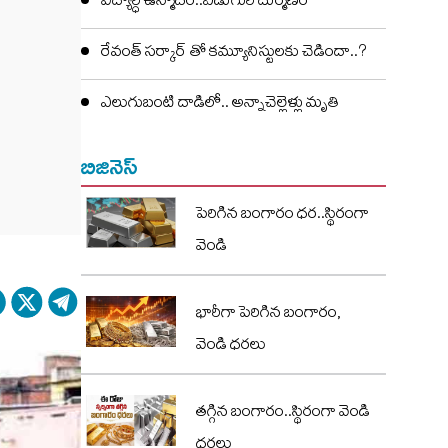
విద్యార్ధి ఉన్మాదం..ఏడుగురి దుర్మణం
రేవంత్ సర్కార్ తో కమ్యూనిస్టులకు చెడిందా..?
ఎలుగుబంటి దాడిలో.. అన్నాచెల్లెళ్లు మృతి
బిజినెస్
పెరిగిన బంగారం ధర..స్థిరంగా
వెండి
భారీగా పెరిగిన బంగారం,
వెండి ధరలు
తగ్గిన బంగారం..స్థిరంగా వెండి
ధరలు