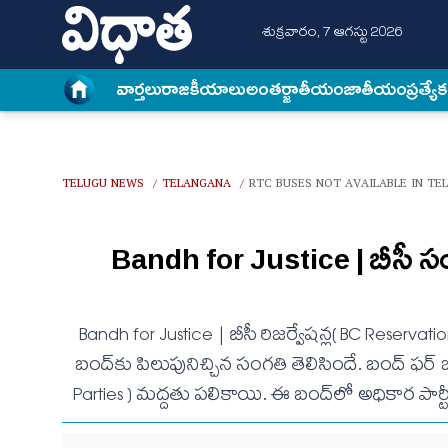
శుక్రవారం, 7 ఆగస్టు 2026
వార్త‌లు
రాజకీయాలు
అంత‌ర్జాతీయం
జాతీయం
ప్రత్యే
TELUGU NEWS
TELANGANA
RTC BUSES NOT AVAILABLE IN TE
/
/
Bandh for Justice | బీసీ సం
Bandh for Justice | బీసీ రిజ‌ర్వేష‌న్ల( BC Reserv
బంద్‌కు పిలుపునిచ్చిన సంగ‌తి తెలిసిందే. బంద్ ఫ‌ర్ జ‌స్
Parties ) మ‌ద్ద‌తు ప‌లికాయి. ఈ బంద్‌లో అధికార పార్టీ 