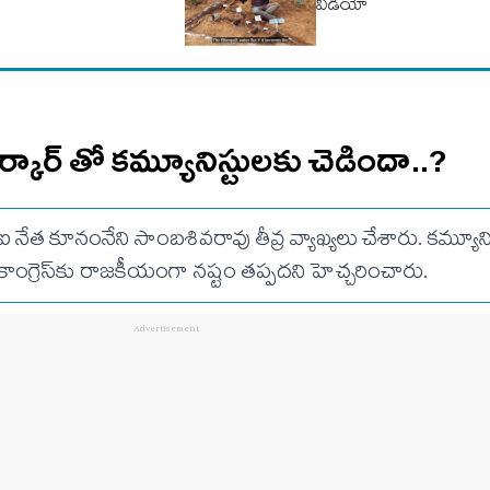
వీడియో
ర్కార్ తో కమ్యూనిస్టులకు చెడిందా..?
ీపీఐ నేత కూనంనేని సాంబశివరావు తీవ్ర వ్యాఖ్యలు చేశారు. కమ్యూన
కాంగ్రెస్‌కు రాజకీయంగా నష్టం తప్పదని హెచ్చరించారు.