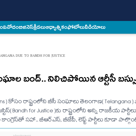
కం
వినోదం
బిజినెస్
క్రీడలు
ఆధ్యాత్మికం
ఫోటోలు
వీడియోలు
LANGANA DUE TO BANDH FOR JUSTICE
ఘాల బంద్.. నిలిచిపోయిన ఆర్టీసీ బ‌స్స
ations ) కోసం రాష్ట్రంలోని బీసీ సంఘాలు తెలంగాణ( Telangana ) వ
టిస్‌( Bandh for Justice )కు రాష్ట్రంలోని అన్ని రాజ‌కీయ పార్టీలు(
కాంగ్రెస్‌తో స‌హా.. బీఆర్ఎస్, బీజేపీ, లెఫ్ట్ పార్టీలు కూడా పాల్గ