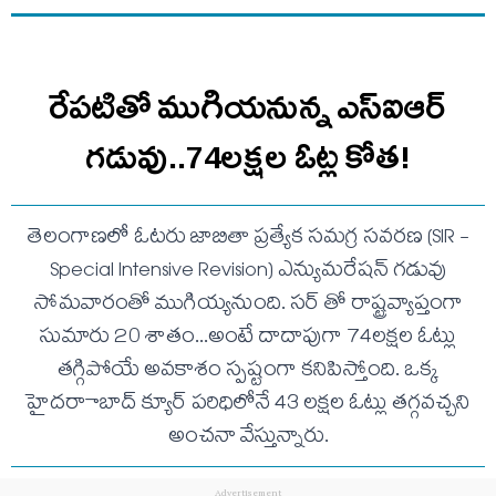
రేపటితో ముగియనున్న ఎస్‌ఐఆర్
గడువు..74లక్షల ఓట్ల కోత!
తెలంగాణలో ఓటరు జాబితా ప్రత్యేక సమగ్ర సవరణ (SIR -
Special Intensive Revision) ఎన్యుమరేషన్ గడువు
సోమవారంతో ముగియ్యనుంది. సర్ తో రాష్ట్రవ్యాప్తంగా
సుమారు 20 శాతం...అంటే దాదాపుగా 74లక్షల ఓట్లు
తగ్గిపోయే అవకాశం స్పష్టంగా కనిపిస్తోంది. ఒక్క
హైదరాాబాద్ క్యూర్ పరిధిలోనే 43 లక్షల ఓట్లు తగ్గవచ్చని
అంచనా వేస్తున్నారు.