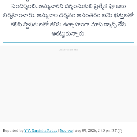
సందర్శించి..అమ్మవారిని దర్శించుకుని ప్రత్యేక పూజలు
నిర్వహించారు. అమ్మవారి దర్శనం అనంతరం ఆమె భక్తులతో
కలిసి స్థానికులతో కలిసి ఉత్సాహంగా మాస్ డ్యాన్స్ చేసి
ఆకట్టుకున్నారు.
Reported by:
Y.V. Narsimha Reddy
|
తెలంగాణ‌
|
Aug 09, 2026, 2:40 pm IST