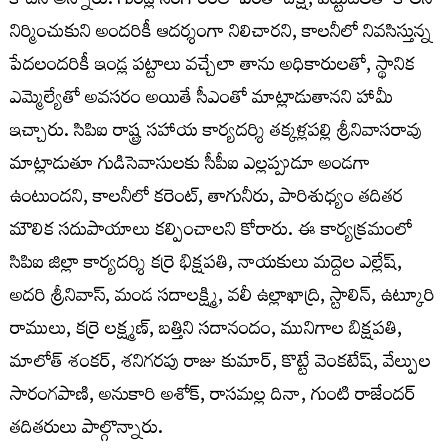
కాదని అన్నారు. గుండ్ల సింగారంలో ఎంతో దీక్ష, పట్టుదలతో కాలనీ
నిర్మించుకుని అందరికీ ఆదర్శంగా నిలిచారని, కాలనీలో నివసిస్తున్న
పేదలందరికీ ఇండ్ల పట్టాలు వచ్చేలా తాను అధికారులతో, స్థానిక
ఎమ్మెల్యేతో అవసరం అయితే సీఎంతో మాట్లాడుతానని హామీ
ఇచ్చారు. సిపిఐ రాష్ట్ర సహాయ కార్యదర్శి తక్కళ్లపల్లి శ్రీనివాసరావు
మాట్లాడుతూ గుడిసెవాసులకు సీపీఐ ఎల్లప్పుడూ అండగా
ఉంటుందని, కాలనీలో కరెంట్, తాగునీరు, పారిశుధ్యం తదితర
మౌలిక సదుపాయాలు కల్పించాలని కోరారు. ఈ కార్యక్రమంలో
సిపిఐ జిల్లా కార్యదర్శి కర్రె భిక్షపతి, నాయకులు మద్దెల ఎల్లేష్,
అదరి శ్రీనివాస్, మండ సదాలక్ష్మి, వలీ ఉల్లాఖాద్రి, స్టాలిన్, ఉట్కూరి
రాములు, కర్రె లక్ష్మణ్, బత్తిని సదానందం, మునిగాల బిక్షపతి,
మాలోత్ శంకర్, శనిగరపు రాజు కుమార్, కొట్టే వెంకటేష్, వేల్పుల
సారంగపాణి, అనుకారి అశోక్, రాసమల్ల దినా, గుంటి రాజేందర్
తదితరులు పాల్గొన్నారు.