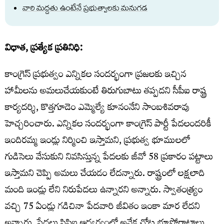
వారి మద్దతు ఉంటేనే ప్రభుత్వాలకు మనుగడ
విధాత, ప్రత్యేక ప్రతినిధి:
కాంగ్రెస్ ప్రభుత్వం ఎన్నికల సందర్భంగా ప్రజలకు ఇచ్చిన
హామీలను అమలుచేయకుంటే తిరుగుబాటు తప్పదని సీపీఐ రాష్ట్ర
కార్యదర్శి, కొత్తగూడెం ఎమ్మెల్యే కూనంనేని సాంబశివరావు
హెచ్చరించారు. ఎన్నికల సందర్భంగా కాంగ్రెస్ పార్టీ పేదలందరికీ
ఇందిరమ్మ ఇండ్లు నిర్మించి ఇస్తామని, ప్రభుత్వ భూములలో
గుడిసెలు వేసుకుని నివసిస్తున్న పేదలకు జీవో 58 ప్రకారం పట్టాలు
ఇస్తామని చెప్పి అమలు చేయడం లేదన్నారు. రాష్ట్రంలో లక్షలాది
మంది ఇండ్లు లేని నిరుపేదలు ఉన్నారని అన్నారు. స్వాతంత్ర్యం
వచ్చి 75 ఏండ్లు గడిచినా పేదవారి జీవితం ఇంకా మార లేదని