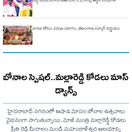
పెద్ది కుటుంబానికి బీఆర్ఎస్ 2.25కోట్ల ఆర్థిక చేయూత
వానల కోసం వరుణ యాగం..తెలంగాణ సర్కార్ నిర్ణయం
బోనాల స్పెషల్..మల్లారెడ్డి కోడలు మాస్
డ్యాన్స్
హైదరాబాద్ నగరంలో ఆషాడ మాసం బోనాల ఉత్సవాలు
వైభవంగా సాగుతున్నాయి. మాజీ మంత్రి మల్లారెడ్డి కోడలు
ప్రీతి రెడ్డి మీరాలం మండి మహంకాళేశ్వర ఆలయాన్ని