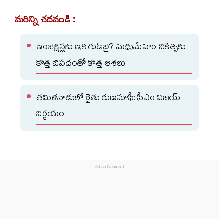
మరిన్ని చదవండి :
ఇంజెక్షన్లకు ఇక గుడ్‌బై? మధుమేహం చికిత్సకు
కొత్త ఔషధంతో కొత్త ఆశలు
తమిళనాడులో రైతు రుణమాఫీ: సీఎం విజయ్‌
నిర్ణయం