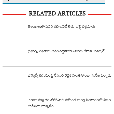
RELATED ARTICLES
తెలంగాణలో పవర్ కట్ అనేదే లేదు: భట్టి విక్రమార్క
ప్రభుత్వ పథకాలు చివరి లబ్ధిదారుని వరకు చేరాలి : గవర్నర్‌
ఎమ్మెల్యే కడియంపై రేవంత్ రెడ్డికి మంత్రి కొండా సురేఖ ఫిర్యాదు
వెలుగుమట్ల తరహాలో హనుమకొండ గుండ్ల సింగారంలో పేదల
గుడిసెలు కూల్చివేత