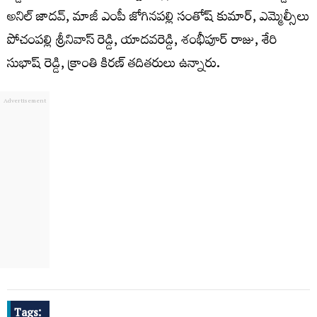
అనిల్ జాదవ్, మాజీ ఎంపీ జోగినపల్లి సంతోష్ కుమార్, ఎమ్మెల్సీలు
పోచంపల్లి శ్రీనివాస్ రెడ్డి, యాదవరెడ్డి, శంభీపూర్ రాజు, శేరి
సుభాష్ రెడ్డి, క్రాంతి కిరణ్ తదితరులు ఉన్నారు.
Tags: