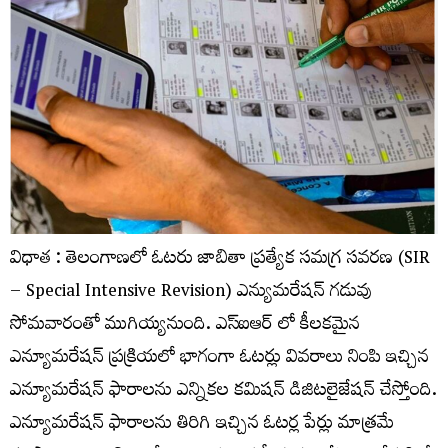
విధాత : తెలంగాణలో ఓటరు జాబితా ప్రత్యేక సమగ్ర సవరణ (SIR
– Special Intensive Revision) ఎన్యుమరేషన్ గడువు
సోమవారంతో ముగియ్యనుంది. ఎస్​ఐఆర్​ లో కీలకమైన
ఎన్యూమరేషన్ ప్రక్రియలో భాగంగా ఓటర్లు వివరాలు నింపి ఇచ్చిన
ఎన్యూమరేషన్ ఫారాలను ఎన్నికల కమిషన్ డిజిటలైజేషన్ చేస్తోంది.
ఎన్యూమరేషన్​ ఫారాలను తిరిగి ఇచ్చిన ఓటర్ల పేర్లు మాత్రమే