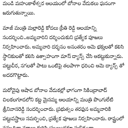
మండి మహంకాళేశ్వర ఆలయంలో బోనాల వేడుకలు ఘనంగా
జరుగుతున్నాయి.
మాజీ మంత్రి మల్లారెడ్డి కోడలు ప్రీతి రెడ్డి ఆలయాన్ని
సందర్శించి..అమ్మవారిని దర్శించుకుని ప్రత్యేక పూజలు
నిర్వహించారు. అమ్మవారి దర్శనం అనంతరం ఆమె భక్తులతో కలిసి
స్థానికులతో కలిసి ఉత్సాహంగా మాస్ డ్యాన్స్ చేసి ఆకట్టుకున్నారు.
పట్టుచీర, నగలతో పాటు ఒంటిపై తలపాగా ధరించి ఆమె డ్యాన్స్ తో
అదరగొట్టారు.
మరోవైపు ఆషాడ బోనాల వేడుకల్లో భాగంగా సికింద్రాబాద్
చిలకలగూడలోని కట్ట మైసమ్మ ఆలయాన్ని మంత్రి పొంగులేటి
శ్రీనివాసరెడ్డి సందర్శించారు. ప్రభుత్వం తరఫున అమ్మవారికి
పట్టువస్త్రాలు సమర్పించి, ప్రత్యేక పూజలు నిర్వహించారు. రాష్ట్రంలో