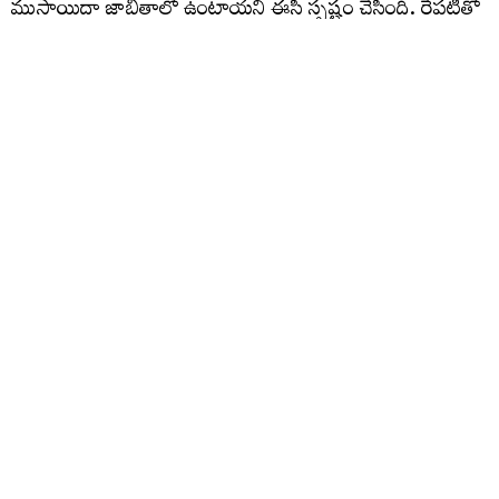
ముసాయిదా జాబితాలో ఉంటాయని ఈసీ స్పష్టం చేసింది. రేపటితో
ఎస్‌ఐఆర్ గడువు పూర్తవుతున్నప్పటికి ఇంకా రాష్ట్రవ్యాప్తంగా
సుమారు 20 శాతం ఓటర్లకు సంబంధించిన ఎన్యూమరేషన్
ఫారాలు తమకు అందలేదని ఎలక్షన్‌ కమిషన్‌ వెల్లడించింది.
ఈ లెక్కన సర్ తో రాష్ట్రవ్యాప్తంగా సుమారు 20 శాతం ఓట్లు
తగ్గిపోయే అవకాశం స్పష్టంగా కనిపిస్తోంది. వీరిలో
మరణించినవారు, ఇతర ప్రాంతాలకు వలస వెళ్లిన వారితో పాటు
డూప్లికేట్ ఓట్లు సుమారు 60 లక్షల వరకు గుర్తించారు.
ఇప్పటివరకు డిజిటలైజేషన్ పూర్తి కానటువంటి, వివరాలు నమోదు
చేయించుకోని లక్షలాది ఓటర్లు తక్షణమే తమ ప్రక్రియను పూర్తి
చేసుకోవాలని అధికార వర్గాలు స్పష్టం చేశాయి.
రాష్ట్రంలో 74 లక్షల ఓట్లు తగ్గే అవకాశం