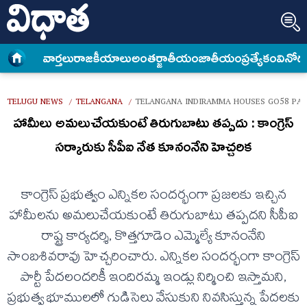
వార్త‌లు
రాజకీయాలు
అంత‌ర్జాతీయం
జాతీయం
ప్రత్యేకం
వినోద
TELUGU NEWS
TELANGANA
TELANGANA INDIRAMMA HOUSES GO58 PA
/
/
హామీలు అమలుచేయకుంటే తిరుగుబాటు తప్పదు : కాంగ్రెస్
సర్కారుకు సీపీఐ నేత కూనంనేని హెచ్చరిక
కాంగ్రెస్ ప్రభుత్వం ఎన్నికల సందర్భంగా ప్రజలకు ఇచ్చిన
హామీలను అమలుచేయకుంటే తిరుగుబాటు తప్పదని సీపీఐ
రాష్ట్ర కార్యదర్శి, కొత్తగూడెం ఎమ్మెల్యే కూనంనేని
సాంబశివరావు హెచ్చరించారు. ఎన్నికల సందర్భంగా కాంగ్రెస్
పార్టీ పేదలందరికీ ఇందిరమ్మ ఇండ్లు నిర్మించి ఇస్తామని,
ప్రభుత్వ భూములలో గుడిసెలు వేసుకుని నివసిస్తున్న పేదలకు