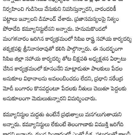
అన్నారు. పేదలు సిపిఐ ఆధ్వర్యంలో అనేక చోట్ల భూపోరాటాలు
నిర్వహించి గుడిసెలు వేసుకుని నివసిస్తున్నారని, వారందరికీ
పట్టాలు ఇవ్వాలని డిమాండ్ చేశారు. ప్రజాసమస్యలపై నిత్యం
పోరాడేది కమ్యూనిస్టులేనని అన్నారు. హనుమకొండలో
మంగళవారం జరిగిన కార్యక్రమంలో సిపిఐ రాష్ట్ర సహాయ కార్యదర్శి
తక్కళ్లపల్లి శ్రీనివాసరావుతో కలిసి పాల్గొన్నారు. ఈ సందర్భంగా
సిపిఐ జిల్లా సహాయ కార్యదర్శి తోట బిక్షపతి అధ్యక్షతన ఏర్పాటు
చేసిన కార్యక్రమంలో కూనంనేని మాట్లాడుతూ పాలకులు పేదల
అనుకూల విధానాలను అవలంబించడం లేదని, ప్రధాని నరేంద్ర
మోదీ బంగారం కొనవద్దంటూ పేదలకు నీతులు చెబుతూ పెద్దలకు
అనుకూలంగా మెదులుతున్నారని విమర్శించారు.
కమ్యూనిస్టుల మద్దతు ఉంటేనే ప్రభుత్వాలు మనగలుగుతాయని
అన్నారు. కమ్యూనిస్టులు లేకుంటే తెలంగాణాకు విముక్తి జరిగేది