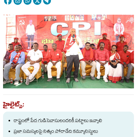
హైలైట్స్:
రాష్ట్రంలో పేద గుడిసెవాసులందరికీ పట్టాలు ఇవ్వాలి
ప్రజా సమస్యలపై నిత్యం పోరాడేది కమ్యూనిస్టులు