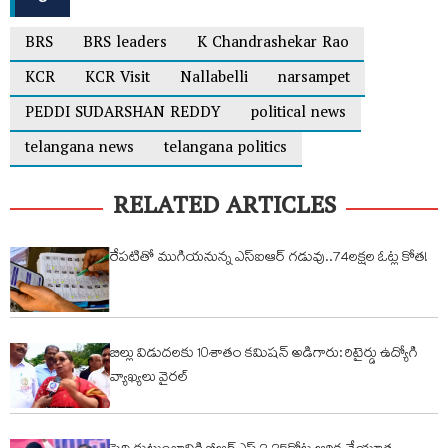
BRS
BRS leaders
K Chandrashekar Rao
KCR
KCR Visit
Nallabelli
narsampet
PEDDI SUDARSHAN REDDY
political news
telangana news
telangana politics
RELATED ARTICLES
రేపటితో ముగియనున్న ఎస్‌ఐఆర్ గడువు..74లక్షల ఓట్ల కోత!
బిల్లు విడుదలకు 10శాతం కమిషన్ అడిగారు: రిటైర్డు ఉద్యోగి
వ్యాఖ్యలు వైరల్