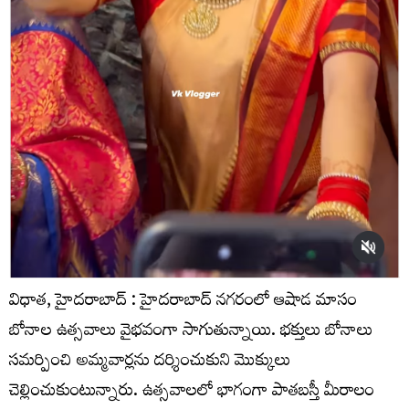
విధాత, హైదరాబాద్ : హైదరాబాద్ నగరంలో ఆషాడ మాసం
బోనాల ఉత్సవాలు వైభవంగా సాగుతున్నాయి. భక్తులు బోనాలు
సమర్పించి అమ్మవార్లను దర్శించుకుని మొక్కులు
చెల్లించుకుంటున్నారు. ఉత్సవాలలో భాగంగా పాతబస్తీ మీరాలం