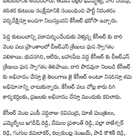
కుటుంబానికి అందించారు. ఆయన పిల్లల భవిష్యత్తు, వారి చదువు,
తదితర కుటుంబ సంక్షేమానికి సంబంధించి పార్టీ నిరంతరం
పర్యవేక్షిస్తూ అండగా నిలుస్తుందని కేసీఆర్‌ భరోసా ఇచ్చారు.
పెద్ది కుటుంబాన్ని పరామర్శించేందుకు వెళ్తున్న కేసీఆర్ కు దారి
వెంట పలు ప్రాంతాలలో బీఆర్ఎస్ శ్రేణులు ఘన స్వాగతం
పలికాయి. భువనగిరి, ఆలేరు, బహుపేట వద్ద కేసీఆర్ కు బీఆర్ఎస్
శ్రేణులు ఘన స్వాగతం తెలిపాయి. దారి పొడవునా నిలబడి కేసీఆర్
కు అభివాదం చేస్తూ జై తెలంగాణ జై కేసీఆర్ అంటూ నినదిస్తూ తమ
అభిమానాన్ని చాటుకున్నారు. కేసీఆర్ పలు చోట్ల కారు దిగి
కార్యకర్తలకు, ప్రజలకు అభివాదం చేస్తూ ముందుకు కదిలారు.
కేసీఆర్ వెంట ఎంపీ వద్దిరాజు రవిచంద్ర, మాజీ మంత్రులు,
ఎమ్మెల్యేలు జగదీష్ రెడ్డి, వేముల ప్రశాంత్ రెడ్డి, పల్లా రాజేశ్వర్
రెడ్డి, గంగుల కమలాకర్, కల్వకుంట్ల సంజయ్, పాడి కౌశిక్ రెడ్డి,