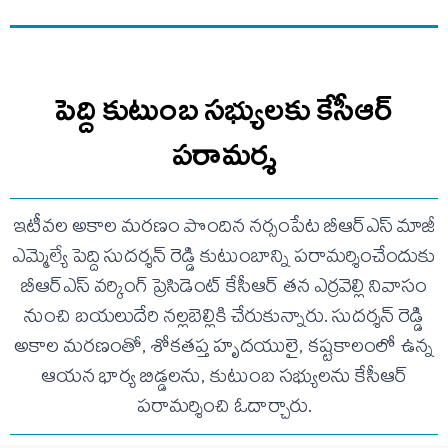
పెద్ది కుటుంబ సభ్యులకు కేసీఆర్
పరామర్శ
ఇటీవల అకాల మరణం పొందిన నర్సంపేట బీఆర్ఎస్ మాజీ
ఎమ్మెల్యే పెద్ది సుదర్శన్ రెడ్డి కుటుంబాన్ని పరామర్శించేందుకు
బీఆర్ఎస్ వర్కింగ్ ప్రెసిడెంట్ కేసీఆర్ తన ఎర్రవెల్లి నివాసం
నుంచి బయలుదేరి నల్లబెల్లికి చేరుకున్నారు. సుదర్శన్ రెడ్డి
అకాల మరణంతో, శోకతప్త హృదయులై, కష్టకాలంలో ఉన్న
ఆయన భార్య బిడ్డలను, కుటుంబ సభ్యులను కేసీఆర్
పరామర్శించి ఓదార్చారు.