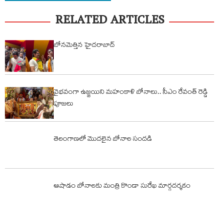
RELATED ARTICLES
బోనమెత్తిన హైదరాబాద్
వైభవంగా ఉజ్జయిని మహంకాళి బోనాలు.. సీఎం రేవంత్ రెడ్డి
పూజలు
తెలంగాణలో మొదలైన బోనాల సందడి
ఆషాడం బోనాలకు మంత్రి కొండా సురేఖ మార్గదర్శకం