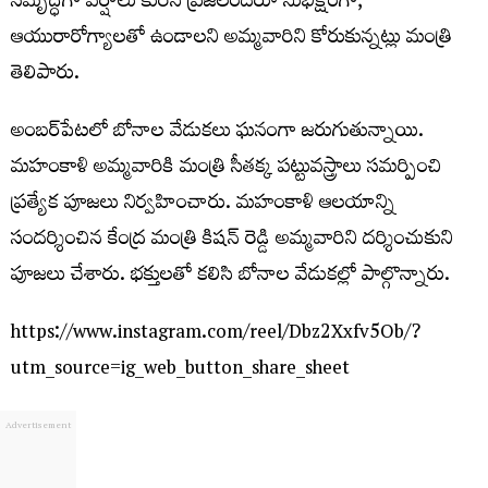
సమృద్ధిగా వర్షాలు కురిసి ప్రజలందరూ సుభిక్షంగా,
ఆయురారోగ్యాలతో ఉండాలని అమ్మవారిని కోరుకున్నట్లు మంత్రి
తెలిపారు.
అంబర్‌పేటలో బోనాల వేడుకలు ఘనంగా జరుగుతున్నాయి.
మహంకాళి అమ్మవారికి మంత్రి సీతక్క పట్టువస్త్రాలు సమర్పించి
ప్రత్యేక పూజలు నిర్వహించారు. మహంకాళి ఆలయాన్ని
సందర్శించిన కేంద్ర మంత్రి కిషన్ రెడ్డి అమ్మవారిని దర్శించుకుని
పూజలు చేశారు. భక్తులతో కలిసి బోనాల వేడుకల్లో పాల్గొన్నారు.
https://www.instagram.com/reel/Dbz2Xxfv5Ob/?
utm_source=ig_web_button_share_sheet