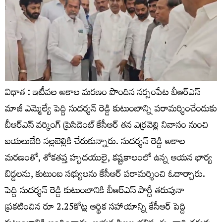
విధాత : ఇటీవల అకాల మరణం పొందిన నర్సంపేట బీఆర్ఎస్
మాజీ ఎమ్మెల్యే పెద్ది సుదర్శన్ రెడ్డి కుటుంబాన్ని పరామర్శించేందుకు
బీఆర్ఎస్ వర్కింగ్ ప్రెసిడెంట్ కేసీఆర్ తన ఎర్రవెల్లి నివాసం నుంచి
బయలుదేరి నల్లబెల్లికి చేరుకున్నారు. సుదర్శన్ రెడ్డి అకాల
మరణంతో, శోకతప్త హృదయులై, కష్టకాలంలో ఉన్న ఆయన భార్య
బిడ్డలను, కుటుంబ సభ్యులను కేసీఆర్ పరామర్శించి ఓదార్చారు.
పెద్ది సుదర్శన్ రెడ్డి కుటుంబానికి బీఆర్ఎస్ పార్టీ తరుపునా
ప్రకటించిన రూ 2.25కోట్ల ఆర్థిక సహాయాన్ని కేసీఆర్ పెద్ది