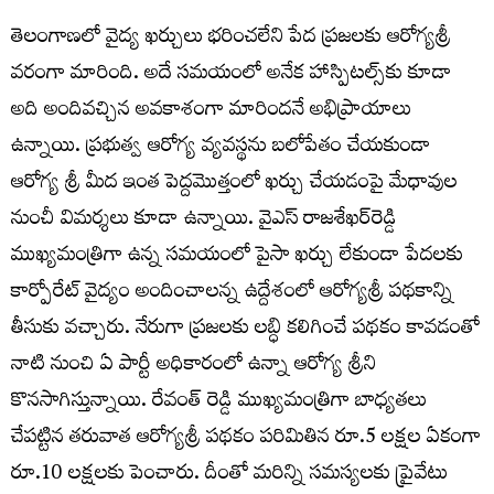
తెలంగాణ‌లో వైద్య ఖ‌ర్చులు భ‌రించ‌లేని పేద ప్ర‌జ‌ల‌కు ఆరోగ్య‌శ్రీ
వరంగా మారింది. అదే సమయంలో అనేక హాస్పిటల్స్‌కు కూడా
అది అందివచ్చిన అవకాశంగా మారిందనే అభిప్రాయాలు
ఉన్నాయి. ప్రభుత్వ ఆరోగ్య వ్యవస్థను బలోపేతం చేయకుండా
ఆరోగ్య శ్రీ మీద ఇంత పెద్దమొత్తంలో ఖర్చు చేయడంపై మేధావుల
నుంచీ విమర్శలు కూడా ఉన్నాయి. వైఎస్ రాజ‌శేఖ‌ర్‌రెడ్డి
ముఖ్య‌మంత్రిగా ఉన్న స‌మ‌యంలో పైసా ఖ‌ర్చు లేకుండా పేద‌ల‌కు
కార్పోరేట్ వైద్యం అందించాల‌న్న ఉద్దేశంలో ఆరోగ్య‌శ్రీ ప‌థ‌కాన్ని
తీసుకు వ‌చ్చారు. నేరుగా ప్రజలకు లబ్ధి కలిగించే పథకం కావడంతో
నాటి నుంచి ఏ పార్టీ అధికారంలో ఉన్నా ఆరోగ్య శ్రీని
కొన‌సాగిస్తున్నాయి. రేవంత్ రెడ్డి ముఖ్య‌మంత్రిగా బాధ్య‌త‌లు
చేప‌ట్టిన త‌రువాత ఆరోగ్య‌శ్రీ ప‌థ‌కం పరిమితిన రూ.5 ల‌క్ష‌ల ఏకంగా
రూ.10 ల‌క్ష‌ల‌కు పెంచారు. దీంతో మ‌రిన్ని సమస్యలకు ప్రైవేటు