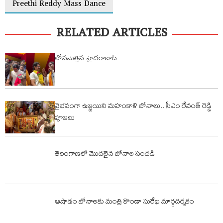
Preethi Reddy Mass Dance
RELATED ARTICLES
బోనమెత్తిన హైదరాబాద్
వైభవంగా ఉజ్జయిని మహంకాళి బోనాలు.. సీఎం రేవంత్ రెడ్డి
పూజలు
తెలంగాణలో మొదలైన బోనాల సందడి
ఆషాడం బోనాలకు మంత్రి కొండా సురేఖ మార్గదర్శకం