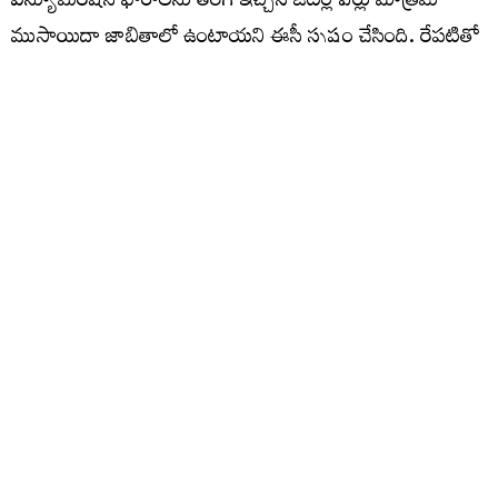
ఎన్యూమరేషన్​ ఫారాలను తిరిగి ఇచ్చిన ఓటర్ల పేర్లు మాత్రమే
ముసాయిదా జాబితాలో ఉంటాయని ఈసీ స్పష్టం చేసింది. రేపటితో
ఎస్‌ఐఆర్ గడువు పూర్తవుతున్నప్పటికి ఇంకా రాష్ట్రవ్యాప్తంగా
సుమారు 20 శాతం ఓటర్లకు సంబంధించిన ఎన్యూమరేషన్
ఫారాలు తమకు అందలేదని ఎలక్షన్‌ కమిషన్‌ వెల్లడించింది.
ఈ లెక్కన సర్ తో రాష్ట్రవ్యాప్తంగా సుమారు 20 శాతం ఓట్లు
తగ్గిపోయే అవకాశం స్పష్టంగా కనిపిస్తోంది. వీరిలో
మరణించినవారు, ఇతర ప్రాంతాలకు వలస వెళ్లిన వారితో పాటు
డూప్లికేట్ ఓట్లు సుమారు 60 లక్షల వరకు గుర్తించారు.
ఇప్పటివరకు డిజిటలైజేషన్ పూర్తి కానటువంటి, వివరాలు నమోదు
చేయించుకోని లక్షలాది ఓటర్లు తక్షణమే తమ ప్రక్రియను పూర్తి
చేసుకోవాలని అధికార వర్గాలు స్పష్టం చేశాయి.
రాష్ట్రంలో 74 లక్షల ఓట్లు తగ్గే అవకాశం