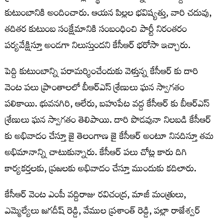
కుటుంబానికి అందించారు. ఆయన పిల్లల భవిష్యత్తు, వారి చదువు,
తదితర కుటుంబ సంక్షేమానికి సంబంధించి పార్టీ నిరంతరం
పర్యవేక్షిస్తూ అండగా నిలుస్తుందని కేసీఆర్‌ భరోసా ఇచ్చారు.
పెద్ది కుటుంబాన్ని పరామర్శించేందుకు వెళ్తున్న కేసీఆర్ కు దారి
వెంట పలు ప్రాంతాలలో బీఆర్ఎస్ శ్రేణులు ఘన స్వాగతం
పలికాయి. భువనగిరి, ఆలేరు, బహుపేట వద్ద కేసీఆర్ కు బీఆర్ఎస్
శ్రేణులు ఘన స్వాగతం తెలిపాయి. దారి పొడవునా నిలబడి కేసీఆర్
కు అభివాదం చేస్తూ జై తెలంగాణ జై కేసీఆర్ అంటూ నినదిస్తూ తమ
అభిమానాన్ని చాటుకున్నారు. కేసీఆర్ పలు చోట్ల కారు దిగి
కార్యకర్తలకు, ప్రజలకు అభివాదం చేస్తూ ముందుకు కదిలారు.
కేసీఆర్ వెంట ఎంపీ వద్దిరాజు రవిచంద్ర, మాజీ మంత్రులు,
ఎమ్మెల్యేలు జగదీష్ రెడ్డి, వేముల ప్రశాంత్ రెడ్డి, పల్లా రాజేశ్వర్