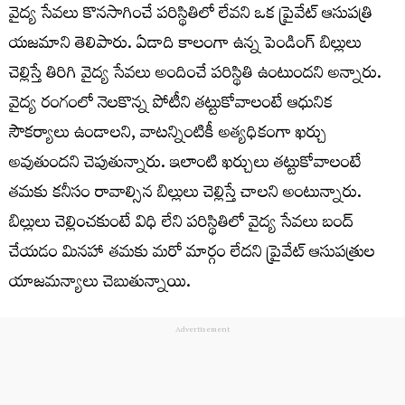
వైద్య సేవ‌లు కొన‌సాగించే ప‌రిస్థితిలో లేవ‌ని ఒక ప్రైవేట్ ఆసుప‌త్రి
య‌జ‌మాని తెలిపారు. ఏడాది కాలంగా ఉన్న పెండింగ్ బిల్లులు
చెల్లిస్తే తిరిగి వైద్య సేవ‌లు అందించే ప‌రిస్థితి ఉంటుంద‌ని అన్నారు.
వైద్య రంగంలో నెల‌కొన్న పోటీని త‌ట్టుకోవాలంటే ఆధునిక
సౌక‌ర్యాలు ఉండాల‌ని, వాట‌న్నింటికీ అత్య‌ధికంగా ఖ‌ర్చు
అవుతుంద‌ని చెపుతున్నారు. ఇలాంటి ఖ‌ర్చులు త‌ట్టుకోవాలంటే
తమకు కనీసం రావాల్సిన బిల్లులు చెల్లిస్తే చాల‌ని అంటున్నారు.
బిల్లులు చెల్లించ‌కుంటే విధి లేని ప‌రిస్థితిలో వైద్య సేవ‌లు బంద్
చేయ‌డం మిన‌హా త‌మ‌కు మ‌రో మార్గం లేద‌ని ప్రైవేట్ ఆసుప‌త్రుల
యాజమన్యాలు చెబుతున్నాయి.