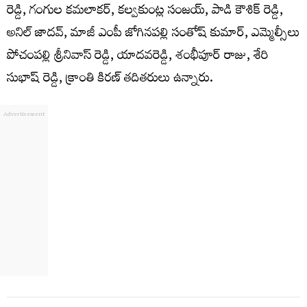
రెడ్డి, గంగుల కమలాకర్, కల్వకుంట్ల సంజయ్, పాడి కౌశిక్ రెడ్డి,
అనిల్ జాదవ్, మాజీ ఎంపీ జోగినపల్లి సంతోష్ కుమార్, ఎమ్మెల్సీలు
పోచంపల్లి శ్రీనివాస్ రెడ్డి, యాదవరెడ్డి, శంభీపూర్ రాజు, శేరి
సుభాష్ రెడ్డి, క్రాంతి కిరణ్ తదితరులు ఉన్నారు.