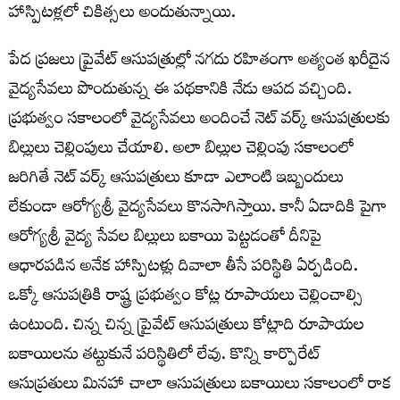
హాస్పిటళ్లలో చికిత్సలు అందుతున్నాయి.
పేద ప్ర‌జ‌లు ప్రైవేట్ ఆసుప‌త్రుల్లో న‌గ‌దు ర‌హితంగా అత్యంత ఖ‌రీదైన
వైద్య‌సేవ‌లు పొందుతున్న ఈ పథకానికి నేడు ఆప‌ద వ‌చ్చింది.
ప్ర‌భుత్వం స‌కాలంలో వైద్య‌సేవ‌లు అందించే నెట్ వ‌ర్క్ ఆసుప‌త్రుల‌కు
బిల్లులు చెల్లింపులు చేయాలి. అలా బిల్లుల చెల్లింపు స‌కాలంలో
జ‌రిగితే నెట్ వ‌ర్క్ ఆసుప‌త్రులు కూడా ఎలాంటి ఇబ్బందులు
లేకుండా ఆరోగ్య‌శ్రీ వైద్య‌సేవ‌లు కొన‌సాగిస్తాయి. కానీ ఏడాదికి పైగా
ఆరోగ్య‌శ్రీ వైద్య సేవ‌ల బిల్లులు బకాయి పెట్టడంతో దీనిపై
ఆధారపడిన అనేక హాస్పిటళ్లు దివాలా తీసే ప‌రిస్థితి ఏర్ప‌డింది.
ఒక్కో ఆసుప‌త్రికి రాష్ట్ర ప్ర‌భుత్వం కోట్ల రూపాయ‌లు చెల్లించాల్సి
ఉంటుంది. చిన్న చిన్న ప్రైవేట్ ఆసుప‌త్రులు కోట్లాది రూపాయ‌ల
బ‌కాయిల‌ను త‌ట్టుకునే ప‌రిస్థితిలో లేవు. కొన్ని కార్పొరేట్
ఆసుప్ర‌తులు మిన‌హా చాలా ఆసుప‌త్రులు బ‌కాయిలు స‌కాలంలో రాక