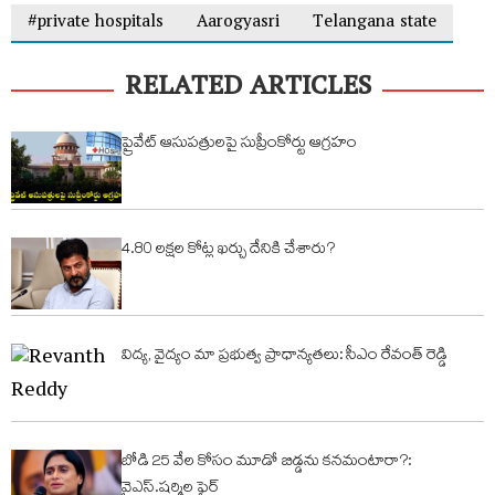
#private hospitals
Aarogyasri
Telangana state
RELATED ARTICLES
ప్రైవేట్ ఆసుపత్రులపై సుప్రీంకోర్టు ఆగ్రహం
4.80 ల‌క్ష‌ల కోట్ల ఖ‌ర్చు దేనికి చేశారు?
విద్య‌, వైద్యం మా ప్ర‌భుత్వ ప్రాధాన్య‌త‌లు: సీఎం రేవంత్ రెడ్డి
బోడి 25 వేల కోసం మూడో బిడ్డను కనమంటారా?:
వైఎస్.షర్మిల ఫైర్