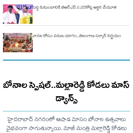
పెద్ది కుటుంబానికి బీఆర్ఎస్ 2.25కోట్ల ఆర్థిక చేయూత
వానల కోసం వరుణ యాగం..తెలంగాణ సర్కార్ నిర్ణయం
బోనాల స్పెషల్..మల్లారెడ్డి కోడలు మాస్
డ్యాన్స్
హైదరాబాద్ నగరంలో ఆషాడ మాసం బోనాల ఉత్సవాలు
వైభవంగా సాగుతున్నాయి. మాజీ మంత్రి మల్లారెడ్డి కోడలు