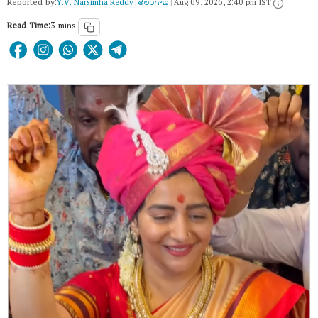
Reported by:
Y.V. Narsimha Reddy
|
తెలంగాణ‌
|
Aug 09, 2026, 2:40 pm IST
Read Time:
3 mins