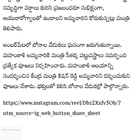
సమృద్ధిగా వర్షాలు కురిసి ప్రజలందరూ సుభిక్షంగా,
ఆయురారోగ్యాలతో ఉండాలని అమ్మవారిని కోరుకున్నట్లు మంత్రి
తెలిపారు.
అంబర్‌పేటలో బోనాల వేడుకలు ఘనంగా జరుగుతున్నాయి.
మహంకాళి అమ్మవారికి మంత్రి సీతక్క పట్టువస్త్రాలు సమర్పించి
ప్రత్యేక పూజలు నిర్వహించారు. మహంకాళి ఆలయాన్ని
సందర్శించిన కేంద్ర మంత్రి కిషన్ రెడ్డి అమ్మవారిని దర్శించుకుని
పూజలు చేశారు. భక్తులతో కలిసి బోనాల వేడుకల్లో పాల్గొన్నారు.
https://www.instagram.com/reel/Dbz2Xxfv5Ob/?
utm_source=ig_web_button_share_sheet