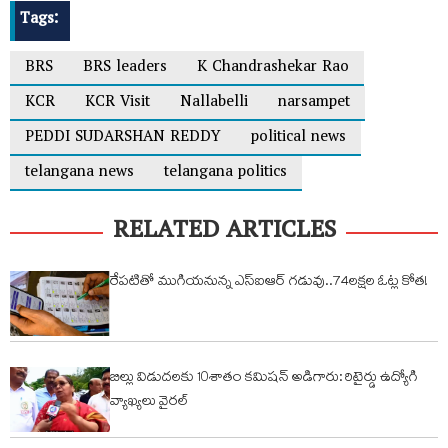
Tags:
BRS
BRS leaders
K Chandrashekar Rao
KCR
KCR Visit
Nallabelli
narsampet
PEDDI SUDARSHAN REDDY
political news
telangana news
telangana politics
RELATED ARTICLES
రేపటితో ముగియనున్న ఎస్‌ఐఆర్ గడువు..74లక్షల ఓట్ల కోత!
బిల్లు విడుదలకు 10శాతం కమిషన్ అడిగారు: రిటైర్డు ఉద్యోగి
వ్యాఖ్యలు వైరల్