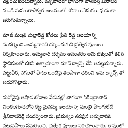
చెల్లించుకుంటున్నారు. ఉత్సవాలలో భాగంగా పాతబస్తీ మీరాలం
మండి మహంకాళేశ్వర ఆలయంలో బోనాల వేడుకలు ఘనంగా
జరుగుతున్నాయి.
మాజీ మంత్రి మల్లారెడ్డి కోడలు ప్రీతి రెడ్డి ఆలయాన్ని
సందర్శించి..అమ్మవారిని దర్శించుకుని ప్రత్యేక పూజలు
నిర్వహించారు. అమ్మవారి దర్శనం అనంతరం ఆమె భక్తులతో కలిసి
స్థానికులతో కలిసి ఉత్సాహంగా మాస్ డ్యాన్స్ చేసి ఆకట్టుకున్నారు.
పట్టుచీర, నగలతో పాటు ఒంటిపై తలపాగా ధరించి ఆమె డ్యాన్స్ తో
అదరగొట్టారు.
మరోవైపు ఆషాడ బోనాల వేడుకల్లో భాగంగా సికింద్రాబాద్
చిలకలగూడలోని కట్ట మైసమ్మ ఆలయాన్ని మంత్రి పొంగులేటి
శ్రీనివాసరెడ్డి సందర్శించారు. ప్రభుత్వం తరఫున అమ్మవారికి
పట్టువస్త్రాలు సమర్పించి, ప్రత్యేక పూజలు నిర్వహించారు. రాష్ట్రంలో