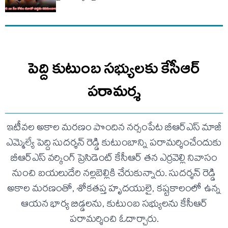
పెద్ది కుటుంబ సభ్యులకు కేసీఆర్
పరామర్శ
ఇటీవల అకాల మరణం పొందిన నర్సంపేట బీఆర్ఎస్ మాజీ
ఎమ్మెల్యే పెద్ది సుదర్శన్ రెడ్డి కుటుంబాన్ని పరామర్శించేందుకు
బీఆర్ఎస్ వర్కింగ్ ప్రెసిడెంట్ కేసీఆర్ తన ఎర్రవెల్లి నివాసం
నుంచి బయలుదేరి నల్లబెల్లికి చేరుకున్నారు. సుదర్శన్ రెడ్డి
అకాల మరణంతో, శోకతప్త హృదయులై, కష్టకాలంలో ఉన్న
ఆయన భార్య బిడ్డలను, కుటుంబ సభ్యులను కేసీఆర్
పరామర్శించి ఓదార్చారు.