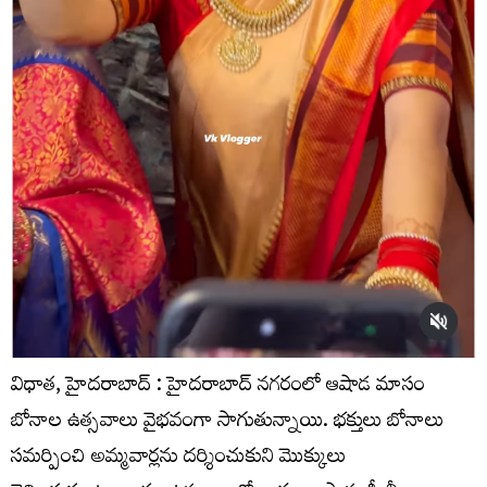
విధాత, హైదరాబాద్ : హైదరాబాద్ నగరంలో ఆషాడ మాసం
బోనాల ఉత్సవాలు వైభవంగా సాగుతున్నాయి. భక్తులు బోనాలు
సమర్పించి అమ్మవార్లను దర్శించుకుని మొక్కులు