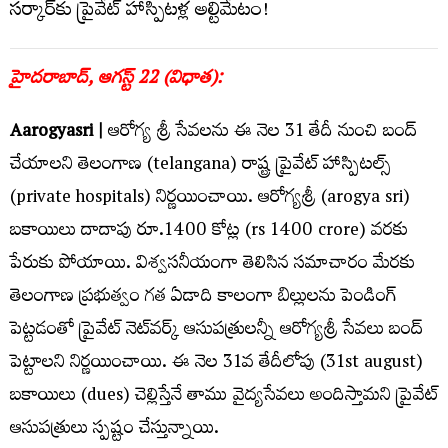
హైద‌రాబాద్‌, ఆగ‌స్ట్‌ 22 (విధాత‌):
Aarogyasri |
ఆరోగ్య శ్రీ సేవ‌లను ఈ నెల 31 తేదీ నుంచి బంద్
చేయాల‌ని తెలంగాణ (telangana) రాష్ట్ర ప్రైవేట్ హాస్పిటల్స్‌
(private hospitals) నిర్ణయించాయి. ఆరోగ్య‌శ్రీ (arogya sri)
బ‌కాయిలు దాదాపు రూ.1400 కోట్ల (rs 1400 crore) వ‌ర‌కు
పేరుకు పోయాయి. విశ్వ‌స‌నీయంగా తెలిసిన స‌మాచారం మేర‌కు
తెలంగాణ ప్రభుత్వం గత ఏడాది కాలంగా బిల్లులను పెండింగ్
పెట్టడంతో ప్రైవేట్ నెట్‌వర్క్‌ ఆసుపత్రులన్నీ ఆరోగ్యశ్రీ సేవ‌లు బంద్
పెట్టాల‌ని నిర్ణ‌యించాయి. ఈ నెల 31వ తేదీలోపు (31st august)
బ‌కాయిలు (dues) చెల్లిస్తేనే తాము వైద్య‌సేవ‌లు అందిస్తామ‌ని ప్రైవేట్
ఆసుప‌త్రులు స్ప‌ష్టం చేస్తున్నాయి.