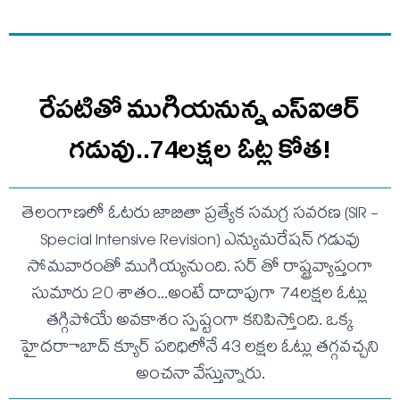
రేపటితో ముగియనున్న ఎస్‌ఐఆర్
గడువు..74లక్షల ఓట్ల కోత!
తెలంగాణలో ఓటరు జాబితా ప్రత్యేక సమగ్ర సవరణ (SIR -
Special Intensive Revision) ఎన్యుమరేషన్ గడువు
సోమవారంతో ముగియ్యనుంది. సర్ తో రాష్ట్రవ్యాప్తంగా
సుమారు 20 శాతం...అంటే దాదాపుగా 74లక్షల ఓట్లు
తగ్గిపోయే అవకాశం స్పష్టంగా కనిపిస్తోంది. ఒక్క
హైదరాాబాద్ క్యూర్ పరిధిలోనే 43 లక్షల ఓట్లు తగ్గవచ్చని
అంచనా వేస్తున్నారు.