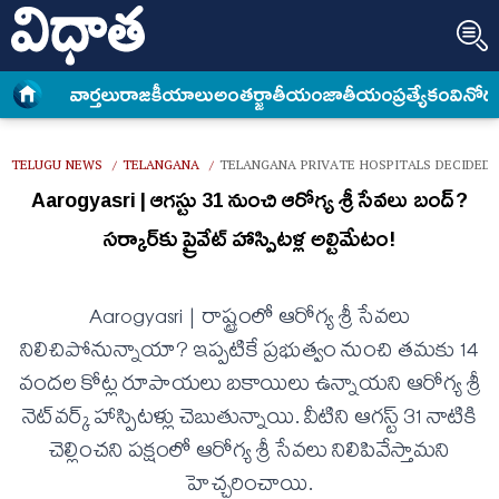
వార్త‌లు
రాజకీయాలు
అంత‌ర్జాతీయం
జాతీయం
ప్రత్యేకం
వినోద
TELUGU NEWS
TELANGANA
TELANGANA PRIVATE HOSPITALS DECIDED 
/
/
Aarogyasri | ఆగ‌స్టు 31 నుంచి ఆరోగ్య శ్రీ సేవ‌లు బంద్‌?
సర్కార్‌కు ప్రైవేట్‌ హాస్పిటళ్ల అల్టిమేటం!
Aarogyasri | రాష్ట్రంలో ఆరోగ్య శ్రీ సేవలు
నిలిచిపోనున్నాయా? ఇప్పటికే ప్రభుత్వం నుంచి తమకు 14
వందల కోట్ల రూపాయలు బకాయిలు ఉన్నాయని ఆరోగ్య శ్రీ
నెట్‌వర్క్‌ హాస్పిటళ్లు చెబుతున్నాయి. వీటిని ఆగస్ట్‌ 31 నాటికి
చెల్లించని పక్షంలో ఆరోగ్య శ్రీ సేవలు నిలిపివేస్తామని
హెచ్చరించాయి.