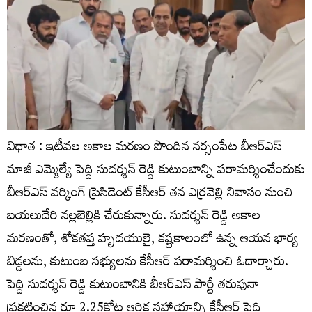
విధాత : ఇటీవల అకాల మరణం పొందిన నర్సంపేట బీఆర్ఎస్
మాజీ ఎమ్మెల్యే పెద్ది సుదర్శన్ రెడ్డి కుటుంబాన్ని పరామర్శించేందుకు
బీఆర్ఎస్ వర్కింగ్ ప్రెసిడెంట్ కేసీఆర్ తన ఎర్రవెల్లి నివాసం నుంచి
బయలుదేరి నల్లబెల్లికి చేరుకున్నారు. సుదర్శన్ రెడ్డి అకాల
మరణంతో, శోకతప్త హృదయులై, కష్టకాలంలో ఉన్న ఆయన భార్య
బిడ్డలను, కుటుంబ సభ్యులను కేసీఆర్ పరామర్శించి ఓదార్చారు.
పెద్ది సుదర్శన్ రెడ్డి కుటుంబానికి బీఆర్ఎస్ పార్టీ తరుపునా
ప్రకటించిన రూ 2.25కోట్ల ఆర్థిక సహాయాన్ని కేసీఆర్ పెద్ది