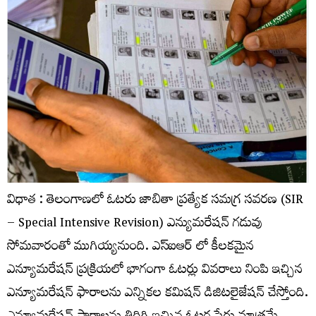
విధాత : తెలంగాణలో ఓటరు జాబితా ప్రత్యేక సమగ్ర సవరణ (SIR
– Special Intensive Revision) ఎన్యుమరేషన్ గడువు
సోమవారంతో ముగియ్యనుంది. ఎస్​ఐఆర్​ లో కీలకమైన
ఎన్యూమరేషన్ ప్రక్రియలో భాగంగా ఓటర్లు వివరాలు నింపి ఇచ్చిన
ఎన్యూమరేషన్ ఫారాలను ఎన్నికల కమిషన్ డిజిటలైజేషన్ చేస్తోంది.