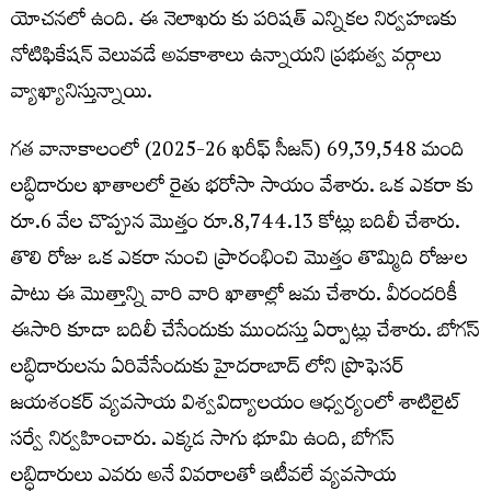
యోచనలో ఉంది. ఈ నెలాఖరు కు పరిషత్ ఎన్నికల నిర్వహణకు
నోటిఫికేషన్ వెలువడే అవకాశాలు ఉన్నాయని ప్రభుత్వ వర్గాలు
వ్యాఖ్యానిస్తున్నాయి.
గత వానాకాలంలో (2025-26 ఖరీఫ్ సీజన్) 69,39,548 మంది
లబ్ధిదారుల ఖాతాలలో రైతు భరోసా సాయం వేశారు. ఒక ఎకరా కు
రూ.6 వేల చొప్పున మొత్తం రూ.8,744.13 కోట్లు బదిలీ చేశారు.
తొలి రోజు ఒక ఎకరా నుంచి ప్రారంభించి మొత్తం తొమ్మిది రోజుల
పాటు ఈ మొత్తాన్ని వారి వారి ఖాతాల్లో జమ చేశారు. వీరందరికీ
ఈసారి కూడా బదిలీ చేసేందుకు ముందస్తు ఏర్పాట్లు చేశారు. బోగస్
లబ్ధిదారులను ఏరివేసేందుకు హైదరాబాద్ లోని ప్రొఫెసర్
జయశంకర్ వ్యవసాయ విశ్వవిద్యాలయం ఆధ్వర్యంలో శాటిలైట్
సర్వే నిర్వహించారు. ఎక్కడ సాగు భూమి ఉంది, బోగస్
లబ్ధిదారులు ఎవరు అనే వివరాలతో ఇటీవలే వ్యవసాయ