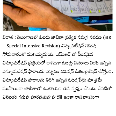
విధాత : తెలంగాణలో ఓటరు జాబితా ప్రత్యేక సమగ్ర సవరణ (SIR
– Special Intensive Revision) ఎన్యుమరేషన్ గడువు
సోమవారంతో ముగియ్యనుంది. ఎస్​ఐఆర్​ లో కీలకమైన
ఎన్యూమరేషన్ ప్రక్రియలో భాగంగా ఓటర్లు వివరాలు నింపి ఇచ్చిన
ఎన్యూమరేషన్ ఫారాలను ఎన్నికల కమిషన్ డిజిటలైజేషన్ చేస్తోంది.
ఎన్యూమరేషన్​ ఫారాలను తిరిగి ఇచ్చిన ఓటర్ల పేర్లు మాత్రమే
ముసాయిదా జాబితాలో ఉంటాయని ఈసీ స్పష్టం చేసింది. రేపటితో
ఎస్‌ఐఆర్ గడువు పూర్తవుతున్నప్పటికి ఇంకా రాష్ట్రవ్యాప్తంగా
సుమారు 20 శాతం ఓటర్లకు సంబంధించిన ఎన్యూమరేషన్
ఫారాలు తమకు అందలేదని ఎలక్షన్‌ కమిషన్‌ వెల్లడించింది.