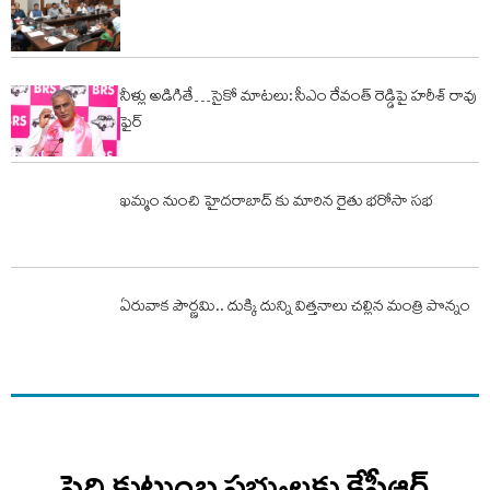
నీళ్లు అడిగితే…సైకో మాటలు: సీఎం రేవంత్ రెడ్డిపై హరీశ్ రావు
ఫైర్
ఖమ్మం నుంచి హైదరాబాద్ కు మారిన రైతు భరోసా సభ
ఏరువాక పౌర్ణమి.. దుక్కి దున్ని విత్తనాలు చల్లిన మంత్రి పొన్నం
పెద్ది కుటుంబ సభ్యులకు కేసీఆర్