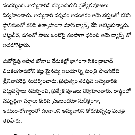
సందర్శించి..అమ్మవారిని దర్శించుకుని ప్రత్యేక పూజలు
నిర్వహించారు. అమ్మవారి దర్శనం అనంతరం ఆమె భక్తులతో కలిసి
స్థానికులతో కలిసి ఉత్సాహంగా మాస్ డ్యాన్స్ చేసి ఆకట్టుకున్నారు.
పట్టుచీర, నగలతో పాటు ఒంటిపై తలపాగా ధరించి ఆమె డ్యాన్స్ తో
అదరగొట్టారు.
మరోవైపు ఆషాడ బోనాల వేడుకల్లో భాగంగా సికింద్రాబాద్
చిలకలగూడలోని కట్ట మైసమ్మ ఆలయాన్ని మంత్రి పొంగులేటి
శ్రీనివాసరెడ్డి సందర్శించారు. ప్రభుత్వం తరఫున అమ్మవారికి
పట్టువస్త్రాలు సమర్పించి, ప్రత్యేక పూజలు నిర్వహించారు. రాష్ట్రంలో
సమృద్ధిగా వర్షాలు కురిసి ప్రజలందరూ సుభిక్షంగా,
ఆయురారోగ్యాలతో ఉండాలని అమ్మవారిని కోరుకున్నట్లు మంత్రి
తెలిపారు.