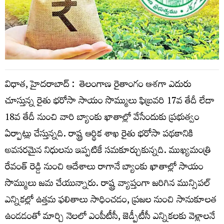
విధాత, హైదరాబాద్ : తెలంగాణ రైతాంగం ఆశగా ఎదురు
చూస్తున్న రైతు భరోసా సాయం సొమ్ములు ఫిబ్రవరి 17వ తేదీ లేదా
18వ తేదీ నుంచి వారి బ్యాంకు ఖాతాల్లో వేసేందుకు ప్రభుత్వం
ఏర్పాట్లు చేస్తున్నది. రాష్ట్ర ఆర్థిక శాఖ రైతు భరోసా పథకానికి
అవసరమైన నిధులను ఇప్పటికే సమకూర్చుకున్నది. ముఖ్యమంత్రి
రేవంత్ రెడ్డి నుంచి ఆదేశాలు రాగానే బ్యాంకు ఖాతాల్లో సాయం
సొమ్ములు జమ చేయున్నారు. రాష్ట్ర వ్యాప్తంగా జరిగిన మున్సిపల్
ఎన్నికల్లో ఉత్తమ ఫలితాలు సాధించడం, ప్రజల నుంచి సానుకూలత
ఉండడంతో మార్చి నెలలో ఎంపీటీసీ, జెడ్పీటీసీ ఎన్నికలకు వెళ్లాలనే