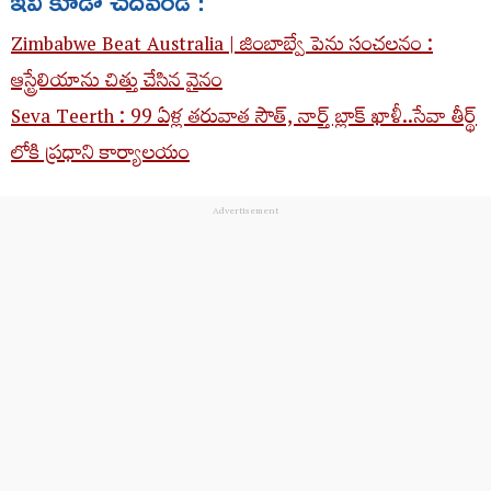
ఇవి కూడా చదవండి :
Zimbabwe Beat Australia | జింబాబ్వే పెను సంచలనం :
ఆస్ట్రేలియాను చిత్తు చేసిన వైనం
Seva Teerth : 99 ఏళ్ల తరువాత సౌత్, నార్త్ బ్లాక్ ఖాళీ..సేవా తీర్థ్
లోకి ప్రధాని కార్యాలయం