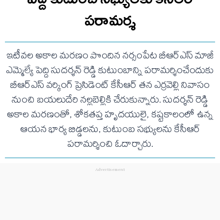
పరామర్శ
ఇటీవల అకాల మరణం పొందిన నర్సంపేట బీఆర్ఎస్ మాజీ
ఎమ్మెల్యే పెద్ది సుదర్శన్ రెడ్డి కుటుంబాన్ని పరామర్శించేందుకు
బీఆర్ఎస్ వర్కింగ్ ప్రెసిడెంట్ కేసీఆర్ తన ఎర్రవెల్లి నివాసం
నుంచి బయలుదేరి నల్లబెల్లికి చేరుకున్నారు. సుదర్శన్ రెడ్డి
అకాల మరణంతో, శోకతప్త హృదయులై, కష్టకాలంలో ఉన్న
ఆయన భార్య బిడ్డలను, కుటుంబ సభ్యులను కేసీఆర్
పరామర్శించి ఓదార్చారు.