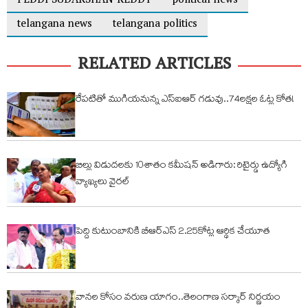
PEDDI SUDARSHAN REDDY
political news
telangana news
telangana politics
RELATED ARTICLES
రేపటితో ముగియనున్న ఎస్‌ఐఆర్ గడువు..74లక్షల ఓట్ల కోత!
బిల్లు విడుదలకు 10శాతం కమీషన్ అడిగారు: రిటైర్డు ఉద్యోగి
వ్యాఖ్యలు వైరల్
పెద్ది కుటుంబానికి బీఆర్ఎస్ 2.25కోట్ల ఆర్థిక చేయూత
వానల కోసం వరుణ యాగం..తెలంగాణ సర్కార్ నిర్ణయం