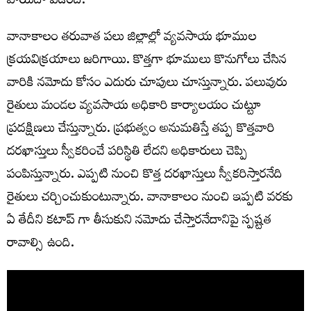
వాయిదా పడింది.
వానాకాలం తరువాత పలు జిల్లాల్లో వ్యవసాయ భూముల
క్రయవిక్రయాలు జరిగాయి. కొత్తగా భూములు కొనుగోలు చేసిన
వారికి నమోదు కోసం ఎదురు చూపులు చూస్తున్నారు. పలువురు
రైతులు మండల వ్యవసాయ అధికారి కార్యాలయం చుట్టూ
ప్రదక్షిణలు చేస్తున్నారు. ప్రభుత్వం అనుమతిస్తే తప్ప కొత్తవారి
దరఖాస్తులు స్వీకరించే పరిస్థితి లేదని అధికారులు చెప్పి
పంపిస్తున్నారు. ఎప్పటి నుంచి కొత్త దరఖాస్తులు స్వీకరిస్తారనేది
రైతులు చర్చించుకుంటున్నారు. వానాకాలం నుంచి ఇప్పటి వరకు
ఏ తేదీని కటాప్ గా తీసుకుని నమోదు చేస్తారనేదానిపై స్పష్టత
రావాల్సి ఉంది.