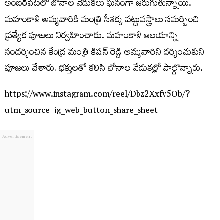
అంబర్‌పేటలో బోనాల వేడుకలు ఘనంగా జరుగుతున్నాయి.
మహంకాళి అమ్మవారికి మంత్రి సీతక్క పట్టువస్త్రాలు సమర్పించి
ప్రత్యేక పూజలు నిర్వహించారు. మహంకాళి ఆలయాన్ని
సందర్శించిన కేంద్ర మంత్రి కిషన్ రెడ్డి అమ్మవారిని దర్శించుకుని
పూజలు చేశారు. భక్తులతో కలిసి బోనాల వేడుకల్లో పాల్గొన్నారు.
https://www.instagram.com/reel/Dbz2Xxfv5Ob/?
utm_source=ig_web_button_share_sheet