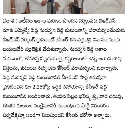
విధాత : ఇటీవల అకాల మరణం పొందిన నర్సంపేట బీఆర్ఎస్
మాజీ ఎమ్మెల్యే పెద్ది సుదర్శన్ రెడ్డి కుటుంబాన్ని పరామర్శించేందుకు
బీఆర్ఎస్ వర్కింగ్ ప్రెసిడెంట్ కేసీఆర్ తన ఎర్రవెల్లి నివాసం నుంచి
బయలుదేరి నల్లబెల్లికి చేరుకున్నారు. సుదర్శన్ రెడ్డి అకాల
మరణంతో, శోకతప్త హృదయులై, కష్టకాలంలో ఉన్న ఆయన భార్య
బిడ్డలను, కుటుంబ సభ్యులను కేసీఆర్ పరామర్శించి ఓదార్చారు.
పెద్ది సుదర్శన్ రెడ్డి కుటుంబానికి బీఆర్ఎస్ పార్టీ తరుపునా
ప్రకటించిన రూ 2.25కోట్ల ఆర్థిక సహాయాన్ని కేసీఆర్ పెద్ది
కుటుంబానికి అందించారు. ఆయన పిల్లల భవిష్యత్తు, వారి చదువు,
తదితర కుటుంబ సంక్షేమానికి సంబంధించి పార్టీ నిరంతరం
పర్యవేక్షిస్తూ అండగా నిలుస్తుందని కేసీఆర్‌ భరోసా ఇచ్చారు.