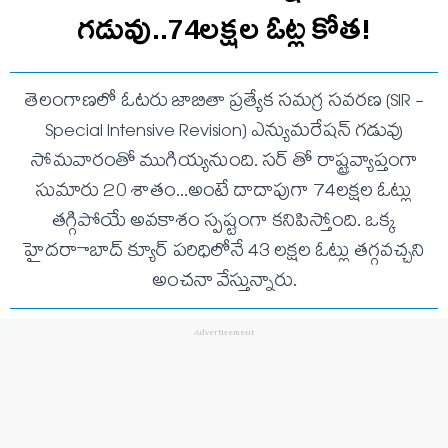
గడువు..74లక్షల ఓట్ల కోత!
తెలంగాణలో ఓటరు జాబితా ప్రత్యేక సమగ్ర సవరణ (SIR -
Special Intensive Revision) ఎన్యుమరేషన్ గడువు
సోమవారంతో ముగియ్యనుంది. సర్ తో రాష్ట్రవ్యాప్తంగా
సుమారు 20 శాతం...అంటే దాదాపుగా 74లక్షల ఓట్లు
తగ్గిపోయే అవకాశం స్పష్టంగా కనిపిస్తోంది. ఒక్క
హైదరాాబాద్ క్యూర్ పరిధిలోనే 43 లక్షల ఓట్లు తగ్గవచ్చని
అంచనా వేస్తున్నారు.