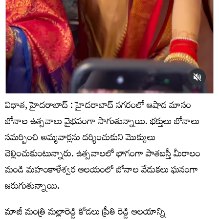
విధాత, హైదరాబాద్ : హైదరాబాద్ నగరంలో ఆషాడ మాసం
బోనాల ఉత్సవాలు వైభవంగా సాగుతున్నాయి. భక్తులు బోనాలు
సమర్పించి అమ్మవార్లను దర్శించుకుని మొక్కులు
చెల్లించుకుంటున్నారు. ఉత్సవాలలో భాగంగా పాతబస్తీ మీరాలం
మండి మహంకాళేశ్వర ఆలయంలో బోనాల వేడుకలు ఘనంగా
జరుగుతున్నాయి.
మాజీ మంత్రి మల్లారెడ్డి కోడలు ప్రీతి రెడ్డి ఆలయాన్ని