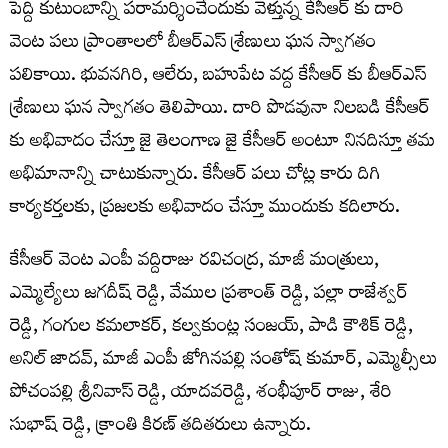
పెద్ది కుటుంబాన్ని పరామర్శించేందుకు వెళ్తున్న కేసీఆర్ కు దారి
వెంట పలు ప్రాంతాలలో బీఆర్ఎస్ శ్రేణులు ఘన స్వాగతం
పలికాయి. భువనగిరి, ఆలేరు, బహుపేట వద్ద కేసీఆర్ కు బీఆర్ఎస్
శ్రేణులు ఘన స్వాగతం తెలిపాయి. దారి పొడవునా నిలబడి కేసీఆర్
కు అభివాదం చేస్తూ జై తెలంగాణ జై కేసీఆర్ అంటూ నినదిస్తూ తమ
అభిమానాన్ని చాటుకున్నారు. కేసీఆర్ పలు చోట్ల కారు దిగి
కార్యకర్తలకు, ప్రజలకు అభివాదం చేస్తూ ముందుకు కదిలారు.
కేసీఆర్ వెంట ఎంపీ వద్దిరాజు రవిచంద్ర, మాజీ మంత్రులు,
ఎమ్మెల్యేలు జగదీష్ రెడ్డి, వేముల ప్రశాంత్ రెడ్డి, పల్లా రాజేశ్వర్
రెడ్డి, గంగుల కమలాకర్, కల్వకుంట్ల సంజయ్, పాడి కౌశిక్ రెడ్డి,
అనిల్ జాదవ్, మాజీ ఎంపీ జోగినపల్లి సంతోష్ కుమార్, ఎమ్మెల్సీలు
పోచంపల్లి శ్రీనివాస్ రెడ్డి, యాదవరెడ్డి, శంభీపూర్ రాజు, శేరి
సుభాష్ రెడ్డి, క్రాంతి కిరణ్ తదితరులు ఉన్నారు.