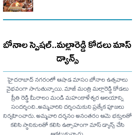
బోనాల స్పెషల్..మల్లారెడ్డి కోడలు మాస్
డ్యాన్స్
హైదరాబాద్ నగరంలో ఆషాడ మాసం బోనాల ఉత్సవాలు
వైభవంగా సాగుతున్నాయి. మాజీ మంత్రి మల్లారెడ్డి కోడలు
ప్రీతి రెడ్డి మీరాలం మండి మహంకాళేశ్వర ఆలయాన్ని
సందర్శించి..అమ్మవారిని దర్శించుకుని ప్రత్యేక పూజలు
నిర్వహించారు. అమ్మవారి దర్శనం అనంతరం ఆమె భక్తులతో
కలిసి స్థానికులతో కలిసి ఉత్సాహంగా మాస్ డ్యాన్స్ చేసి
ఆకట్టుకున్నారు.