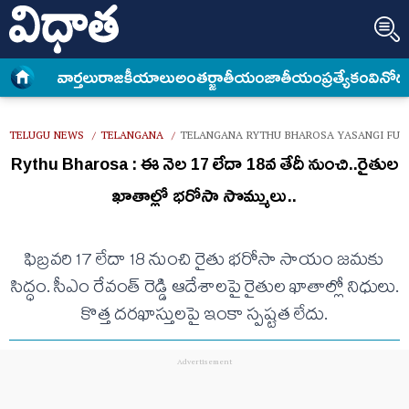
వార్త‌లు
రాజకీయాలు
అంత‌ర్జాతీయం
జాతీయం
ప్రత్యేకం
వినోద
TELUGU NEWS
TELANGANA
TELANGANA RYTHU BHAROSA YASANGI FUND
/
/
Rythu Bharosa : ఈ నెల 17 లేదా 18వ తేదీ నుంచి..రైతుల
ఖాతాల్లో భరోసా సొమ్ములు..
ఫిబ్రవరి 17 లేదా 18 నుంచి రైతు భరోసా సాయం జమకు
సిద్ధం. సీఎం రేవంత్ రెడ్డి ఆదేశాలపై రైతుల ఖాతాల్లో నిధులు.
కొత్త దరఖాస్తులపై ఇంకా స్పష్టత లేదు.