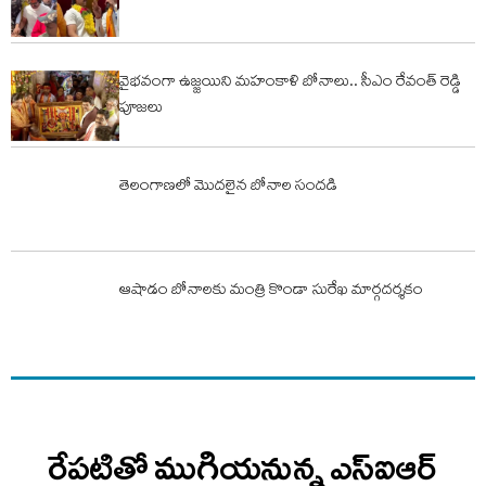
వైభవంగా ఉజ్జయిని మహంకాళి బోనాలు.. సీఎం రేవంత్ రెడ్డి
పూజలు
తెలంగాణలో మొదలైన బోనాల సందడి
ఆషాడం బోనాలకు మంత్రి కొండా సురేఖ మార్గదర్శకం
రేపటితో ముగియనున్న ఎస్‌ఐఆర్