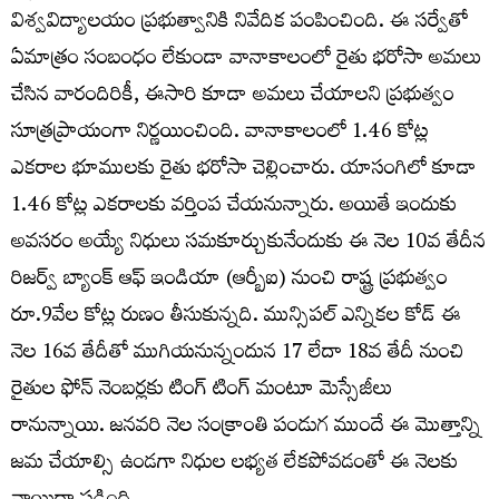
విశ్వవిద్యాలయం ప్రభుత్వానికి నివేదిక పంపించింది. ఈ సర్వేతో
ఏమాత్రం సంబంధం లేకుండా వానాకాలంలో రైతు భరోసా అమలు
చేసిన వారందిరికీ, ఈసారి కూడా అమలు చేయాలని ప్రభుత్వం
సూత్రప్రాయంగా నిర్ణయించింది. వానాకాలంలో 1.46 కోట్ల
ఎకరాల భూములకు రైతు భరోసా చెల్లించారు. యాసంగిలో కూడా
1.46 కోట్ల ఎకరాలకు వర్తింప చేయనున్నారు. అయితే ఇందుకు
అవసరం అయ్యే నిధులు సమకూర్చుకునేందుకు ఈ నెల 10వ తేదీన
రిజర్వ్ బ్యాంక్ ఆఫ్ ఇండియా (ఆర్బీఐ) నుంచి రాష్ట్ర ప్రభుత్వం
రూ.9వేల కోట్ల రుణం తీసుకున్నది. మున్సిపల్ ఎన్నికల కోడ్ ఈ
నెల 16వ తేదీతో ముగియనున్నందున 17 లేదా 18వ తేదీ నుంచి
రైతుల ఫోన్ నెంబర్లకు టింగ్ టింగ్ మంటూ మెస్సేజీలు
రానున్నాయి. జనవరి నెల సంక్రాంతి పండుగ ముందే ఈ మొత్తాన్ని
జమ చేయాల్సి ఉండగా నిధుల లభ్యత లేకపోవడంతో ఈ నెలకు