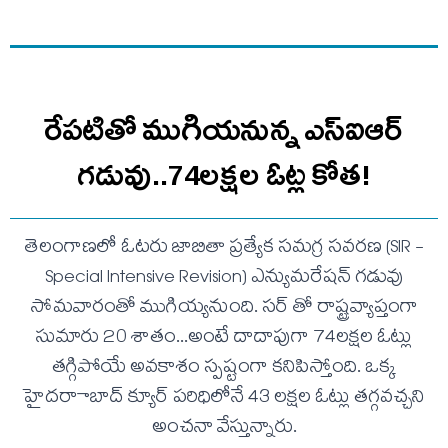
రేపటితో ముగియనున్న ఎస్‌ఐఆర్
గడువు..74లక్షల ఓట్ల కోత!
తెలంగాణలో ఓటరు జాబితా ప్రత్యేక సమగ్ర సవరణ (SIR -
Special Intensive Revision) ఎన్యుమరేషన్ గడువు
సోమవారంతో ముగియ్యనుంది. సర్ తో రాష్ట్రవ్యాప్తంగా
సుమారు 20 శాతం...అంటే దాదాపుగా 74లక్షల ఓట్లు
తగ్గిపోయే అవకాశం స్పష్టంగా కనిపిస్తోంది. ఒక్క
హైదరాాబాద్ క్యూర్ పరిధిలోనే 43 లక్షల ఓట్లు తగ్గవచ్చని
అంచనా వేస్తున్నారు.