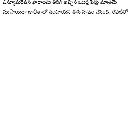
ఎన్యూమరేషన్​ ఫారాలను తిరిగి ఇచ్చిన ఓటర్ల పేర్లు మాత్రమే
ముసాయిదా జాబితాలో ఉంటాయని ఈసీ స్పష్టం చేసింది. రేపటితో
ఎస్‌ఐఆర్ గడువు పూర్తవుతున్నప్పటికి ఇంకా రాష్ట్రవ్యాప్తంగా
సుమారు 20 శాతం ఓటర్లకు సంబంధించిన ఎన్యూమరేషన్
ఫారాలు తమకు అందలేదని ఎలక్షన్‌ కమిషన్‌ వెల్లడించింది.
ఈ లెక్కన సర్ తో రాష్ట్రవ్యాప్తంగా సుమారు 20 శాతం ఓట్లు
తగ్గిపోయే అవకాశం స్పష్టంగా కనిపిస్తోంది. వీరిలో
మరణించినవారు, ఇతర ప్రాంతాలకు వలస వెళ్లిన వారితో పాటు
డూప్లికేట్ ఓట్లు సుమారు 60 లక్షల వరకు గుర్తించారు.
ఇప్పటివరకు డిజిటలైజేషన్ పూర్తి కానటువంటి, వివరాలు నమోదు
చేయించుకోని లక్షలాది ఓటర్లు తక్షణమే తమ ప్రక్రియను పూర్తి
చేసుకోవాలని అధికార వర్గాలు స్పష్టం చేశాయి.
రాష్ట్రంలో 74 లక్షల ఓట్లు తగ్గే అవకాశం