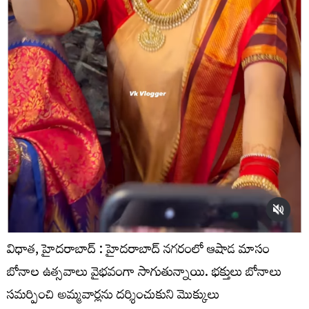
విధాత, హైదరాబాద్ : హైదరాబాద్ నగరంలో ఆషాడ మాసం
బోనాల ఉత్సవాలు వైభవంగా సాగుతున్నాయి. భక్తులు బోనాలు
సమర్పించి అమ్మవార్లను దర్శించుకుని మొక్కులు