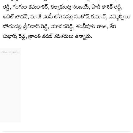
రెడ్డి, గంగుల కమలాకర్, కల్వకుంట్ల సంజయ్, పాడి కౌశిక్ రెడ్డి,
అనిల్ జాదవ్, మాజీ ఎంపీ జోగినపల్లి సంతోష్ కుమార్, ఎమ్మెల్సీలు
పోచంపల్లి శ్రీనివాస్ రెడ్డి, యాదవరెడ్డి, శంభీపూర్ రాజు, శేరి
సుభాష్ రెడ్డి, క్రాంతి కిరణ్ తదితరులు ఉన్నారు.