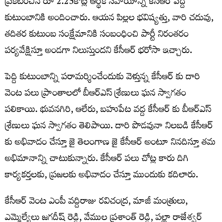
ప్రకటించిన రూ 2.25కోట్ల ఆర్థిక సహాయాన్ని కేసీఆర్ పెద్ది
కుటుంబానికి అందించారు. ఆయన పిల్లల భవిష్యత్తు, వారి చదువు,
తదితర కుటుంబ సంక్షేమానికి సంబంధించి పార్టీ నిరంతరం
పర్యవేక్షిస్తూ అండగా నిలుస్తుందని కేసీఆర్‌ భరోసా ఇచ్చారు.
పెద్ది కుటుంబాన్ని పరామర్శించేందుకు వెళ్తున్న కేసీఆర్ కు దారి
వెంట పలు ప్రాంతాలలో బీఆర్ఎస్ శ్రేణులు ఘన స్వాగతం
పలికాయి. భువనగిరి, ఆలేరు, బహుపేట వద్ద కేసీఆర్ కు బీఆర్ఎస్
శ్రేణులు ఘన స్వాగతం తెలిపాయి. దారి పొడవునా నిలబడి కేసీఆర్
కు అభివాదం చేస్తూ జై తెలంగాణ జై కేసీఆర్ అంటూ నినదిస్తూ తమ
అభిమానాన్ని చాటుకున్నారు. కేసీఆర్ పలు చోట్ల కారు దిగి
కార్యకర్తలకు, ప్రజలకు అభివాదం చేస్తూ ముందుకు కదిలారు.
కేసీఆర్ వెంట ఎంపీ వద్దిరాజు రవిచంద్ర, మాజీ మంత్రులు,
ఎమ్మెల్యేలు జగదీష్ రెడ్డి, వేముల ప్రశాంత్ రెడ్డి, పల్లా రాజేశ్వర్