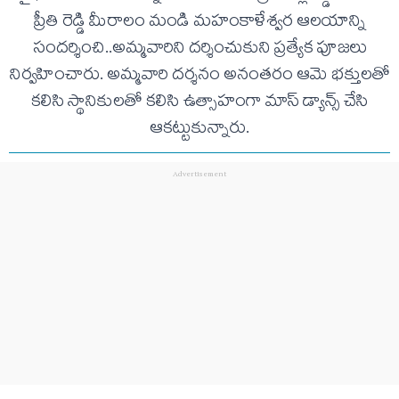
ప్రీతి రెడ్డి మీరాలం మండి మహంకాళేశ్వర ఆలయాన్ని
సందర్శించి..అమ్మవారిని దర్శించుకుని ప్రత్యేక పూజలు
నిర్వహించారు. అమ్మవారి దర్శనం అనంతరం ఆమె భక్తులతో
కలిసి స్థానికులతో కలిసి ఉత్సాహంగా మాస్ డ్యాన్స్ చేసి
ఆకట్టుకున్నారు.