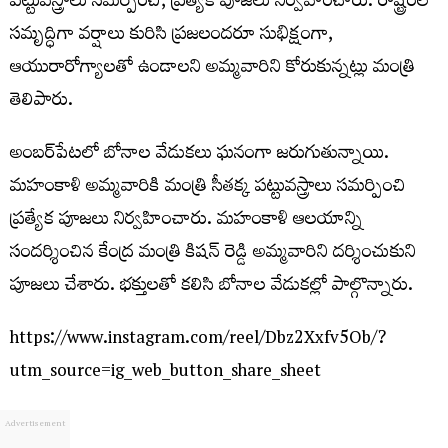
పట్టువస్త్రాలు సమర్పించి, ప్రత్యేక పూజలు నిర్వహించారు. రాష్ట్రంలో
సమృద్ధిగా వర్షాలు కురిసి ప్రజలందరూ సుభిక్షంగా,
ఆయురారోగ్యాలతో ఉండాలని అమ్మవారిని కోరుకున్నట్లు మంత్రి
తెలిపారు.
అంబర్‌పేటలో బోనాల వేడుకలు ఘనంగా జరుగుతున్నాయి.
మహంకాళి అమ్మవారికి మంత్రి సీతక్క పట్టువస్త్రాలు సమర్పించి
ప్రత్యేక పూజలు నిర్వహించారు. మహంకాళి ఆలయాన్ని
సందర్శించిన కేంద్ర మంత్రి కిషన్ రెడ్డి అమ్మవారిని దర్శించుకుని
పూజలు చేశారు. భక్తులతో కలిసి బోనాల వేడుకల్లో పాల్గొన్నారు.
https://www.instagram.com/reel/Dbz2Xxfv5Ob/?
utm_source=ig_web_button_share_sheet