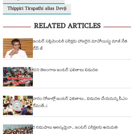
Thippiri Tirupathi alias Devji
RELATED ARTICLES
ఇంటర్ సప్లిమెంటరీ పరీక్షకు హాజరైన మావోయిస్టు మాజీ నేత
దేవ్ జీ
12న తెలంగాణ ఇంటర్ ఫలితాలు విడుదల
వారం రోజుల్లో ఇంట‌ర్ ఫ‌లితాలు.. విడుద‌ల చేయ‌నున్న సీఎం
రేవంత్..!
5 నిమిషాలు ఆల‌స్య‌మైనా.. ఇంట‌ర్ ప‌రీక్ష‌ల‌కు అనుమ‌తి