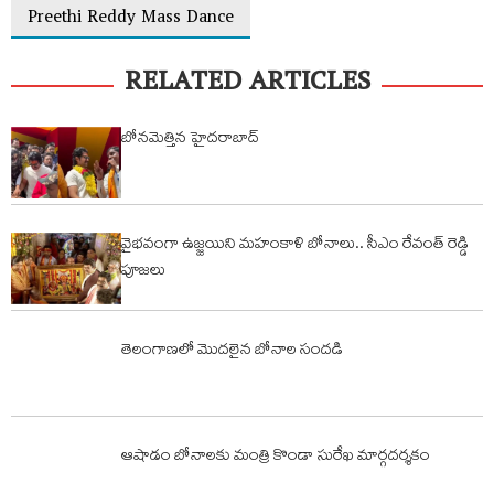
Preethi Reddy Mass Dance
RELATED ARTICLES
బోనమెత్తిన హైదరాబాద్
వైభవంగా ఉజ్జయిని మహంకాళి బోనాలు.. సీఎం రేవంత్ రెడ్డి
పూజలు
తెలంగాణలో మొదలైన బోనాల సందడి
ఆషాడం బోనాలకు మంత్రి కొండా సురేఖ మార్గదర్శకం