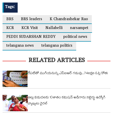
Tags:
BRS
BRS leaders
K Chandrashekar Rao
KCR
KCR Visit
Nallabelli
narsampet
PEDDI SUDARSHAN REDDY
political news
telangana news
telangana politics
RELATED ARTICLES
రేపటితో ముగియనున్న ఎస్‌ఐఆర్ గడువు..74లక్షల ఓట్ల కోత!
బిల్లు విడుదలకు 10శాతం కమిషన్ అడిగారు: రిటైర్డు ఉద్యోగి
వ్యాఖ్యలు వైరల్