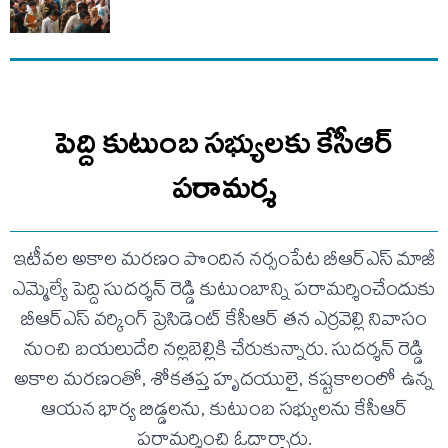
పెద్ది కుటుంబ సభ్యులకు కేసీఆర్
పరామర్శ
ఇటీవల అకాల మరణం పొందిన నర్సంపేట బీఆర్ఎస్ మాజీ
ఎమ్మెల్యే పెద్ది సుదర్శన్ రెడ్డి కుటుంబాన్ని పరామర్శించేందుకు
బీఆర్ఎస్ వర్కింగ్ ప్రెసిడెంట్ కేసీఆర్ తన ఎర్రవెల్లి నివాసం
నుంచి బయలుదేరి నల్లబెల్లికి చేరుకున్నారు. సుదర్శన్ రెడ్డి
అకాల మరణంతో, శోకతప్త హృదయులై, కష్టకాలంలో ఉన్న
ఆయన భార్య బిడ్డలను, కుటుంబ సభ్యులను కేసీఆర్
పరామర్శించి ఓదార్చారు.