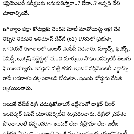
స‌ప్లిమెంట‌రీ ప‌రీక్ష‌ల‌కు అనుమ‌తిస్తారా..? లేదా..? అన్న‌ది వేచి
చూడాల్సిందే.
జ‌గిత్యాల జిల్లా కోరుట్ల‌కు చెందిన మాజీ మావోయిస్టు అగ్ర నేత
తిప్పిరి తిరుప‌తి అలియాస్ దేవ్‌జీ (62) 1983లో ప్ర‌భుత్వ
జూనియ‌ర్ క‌ళాశాల‌లో ఇంట‌ర్ ఎంపీసీ చ‌దివారు. మ్యాథ్స్, ఫిజిక్స్,
కెమిస్ట్రీ, ఇంగ్లీష్ స‌బ్జెక్టుల్లో మంచి మార్కులు సాధించినప్ప‌టికీ తెలుగు
ఫెయిల‌య్యారు. ఇప్పుడు మ‌ళ్లీ త‌న‌కు ఇంట‌ర్ స‌ప్లిమెంట‌రీ ఎగ్జామ్స్
రాసే అవ‌కాశం క‌ల్పించాల‌ని కోరుతూ.. ఇంట‌ర్ బోర్డును దేవ్‌జీ
ఆశ్ర‌యించారు.
అయితే దేవ్‌జీ డిగ్రీ చ‌దువుకోవాల‌నే ఉద్దేశంతో డాక్ట‌ర్ బీఆర్
అంబేద్క‌ర్ ఓపెన్ యూనివ‌ర్సిటీని సంప్ర‌దించారు. డిగ్రీలో ప్ర‌వేశం
పొందాలంటే త‌ప్ప‌నిస‌రిగా ఇంట‌ర్ లేదా డిప్లొమా లేదా ఐటీఐ