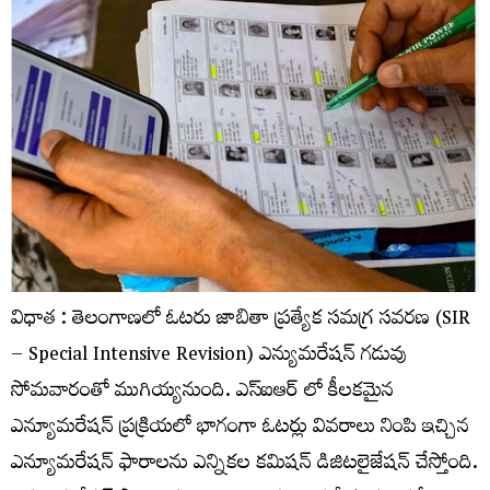
విధాత : తెలంగాణలో ఓటరు జాబితా ప్రత్యేక సమగ్ర సవరణ (SIR
– Special Intensive Revision) ఎన్యుమరేషన్ గడువు
సోమవారంతో ముగియ్యనుంది. ఎస్​ఐఆర్​ లో కీలకమైన
ఎన్యూమరేషన్ ప్రక్రియలో భాగంగా ఓటర్లు వివరాలు నింపి ఇచ్చిన
ఎన్యూమరేషన్ ఫారాలను ఎన్నికల కమిషన్ డిజిటలైజేషన్ చేస్తోంది.