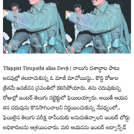
Thippiri Tirupathi alias Devji | నాలుగు ద‌శాబ్దాల పాటు
అడ‌వుల్లో త‌ల‌దాచుకున్న ఓ మాజీ మావోయిస్టు.. కొద్ది రోజుల
క్రిత‌మే జ‌న‌జీవ‌న స్ర‌వంతిలో క‌లిసిపోయారు. త‌ను చ‌దువుకున్న
రోజుల్లో ఇంట‌ర్ తెలుగు స‌బ్జెక్టులో ఫెయిల‌య్యారు. అయితే ఆయ‌న
త‌న చ‌దువును కొన‌సాగించాల‌ని నిర్ణ‌యించుకున్న నేప‌థ్యంలో..
ఫెయిలైన తెలుగు ప‌రీక్ష రాసేందుకు అనుమ‌తివ్వాల‌ని ఇంట‌ర్ బోర్డు
అధికారుల‌ను ఆశ్ర‌యించారు. మ‌రి ఆయ‌న‌ను ఇంట‌ర్ అడ్వాన్స్‌డ్