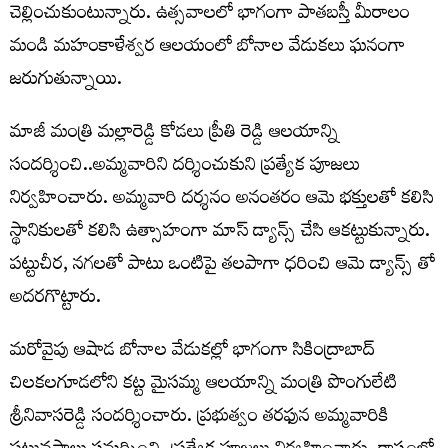
చెల్లించుకుంటున్నారు. ఉత్సవాలలో భాగంగా పాతబస్తీ మీరాలం
మండి మహంకాళేశ్వర ఆలయంలో బోనాల వేడుకలు ఘనంగా
జరుగుతున్నాయి.
మాజీ మంత్రి మల్లారెడ్డి కోడలు ప్రీతి రెడ్డి ఆలయాన్ని
సందర్శించి..అమ్మవారిని దర్శించుకుని ప్రత్యేక పూజలు
నిర్వహించారు. అమ్మవారి దర్శనం అనంతరం ఆమె భక్తులతో కలిసి
స్థానికులతో కలిసి ఉత్సాహంగా మాస్ డ్యాన్స్ చేసి ఆకట్టుకున్నారు.
పట్టుచీర, నగలతో పాటు ఒంటిపై తలపాగా ధరించి ఆమె డ్యాన్స్ తో
అదరగొట్టారు.
మరోవైపు ఆషాడ బోనాల వేడుకల్లో భాగంగా సికింద్రాబాద్
చిలకలగూడలోని కట్ట మైసమ్మ ఆలయాన్ని మంత్రి పొంగులేటి
శ్రీనివాసరెడ్డి సందర్శించారు. ప్రభుత్వం తరఫున అమ్మవారికి