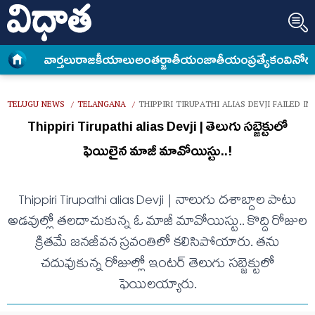
వార్త‌లు
రాజకీయాలు
అంత‌ర్జాతీయం
జాతీయం
ప్రత్యేకం
వినోద
TELUGU NEWS
TELANGANA
THIPPIRI TIRUPATHI ALIAS DEVJI FAILED I
/
/
Thippiri Tirupathi alias Devji | తెలుగు స‌బ్జెక్టులో
ఫెయిలైన మాజీ మావోయిస్టు..!
Thippiri Tirupathi alias Devji | నాలుగు ద‌శాబ్దాల పాటు
అడ‌వుల్లో త‌ల‌దాచుకున్న ఓ మాజీ మావోయిస్టు.. కొద్ది రోజుల
క్రిత‌మే జ‌న‌జీవ‌న స్ర‌వంతిలో క‌లిసిపోయారు. త‌ను
చ‌దువుకున్న రోజుల్లో ఇంట‌ర్ తెలుగు స‌బ్జెక్టులో
ఫెయిల‌య్యారు.