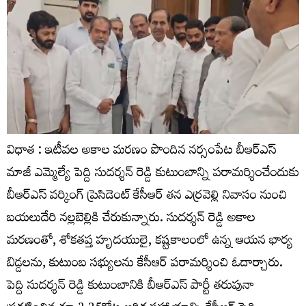
విధాత : ఇటీవల అకాల మరణం పొందిన నర్సంపేట బీఆర్ఎస్
మాజీ ఎమ్మెల్యే పెద్ది సుదర్శన్ రెడ్డి కుటుంబాన్ని పరామర్శించేందుకు
బీఆర్ఎస్ వర్కింగ్ ప్రెసిడెంట్ కేసీఆర్ తన ఎర్రవెల్లి నివాసం నుంచి
బయలుదేరి నల్లబెల్లికి చేరుకున్నారు. సుదర్శన్ రెడ్డి అకాల
మరణంతో, శోకతప్త హృదయులై, కష్టకాలంలో ఉన్న ఆయన భార్య
బిడ్డలను, కుటుంబ సభ్యులను కేసీఆర్ పరామర్శించి ఓదార్చారు.
పెద్ది సుదర్శన్ రెడ్డి కుటుంబానికి బీఆర్ఎస్ పార్టీ తరుపునా