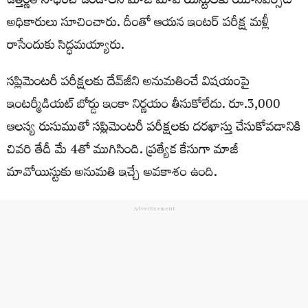
ఉత్తీర్ణ‌త సాధించి ఉండాల‌ని మాజీ మావోయిస్టుల‌కు యూనివ‌ర్సిటీ
అధికారులు సూచించారు. దీంతో ఆయ‌న ఇంట‌ర్ ప‌రీక్ష మ‌ళ్లీ
రాసేందుకు సిద్ధ‌మ‌య్యారు.
సప్లిమెంటరీ పరీక్షలకు దేవ్‌జీని అనుమతించే విషయంపై
ఇంట‌ర్మీడియ‌ట్ బోర్డు ఇంకా నిర్ణయం తీసుకోలేదు. రూ.3,000
ఆలస్య రుసుముతో సప్లిమెంటరీ పరీక్షలకు దరఖాస్తు చేసుకోవడానికి
చివరి తేదీ మే 4తో ముగిసింది. ప్రత్యేక కేసుగా మాజీ
మావోయిస్టుకు అనుమ‌తి ఇచ్చే అవ‌కాశం ఉంది.