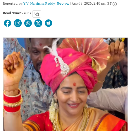
Reported by:
Y.V. Narsimha Reddy
|
తెలంగాణ‌
|
Aug 09, 2026, 2:40 pm IST
Read Time:
3 mins