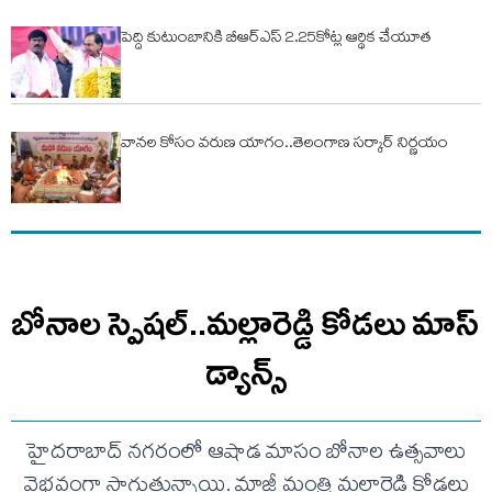
పెద్ది కుటుంబానికి బీఆర్ఎస్ 2.25కోట్ల ఆర్థిక చేయూత
వానల కోసం వరుణ యాగం..తెలంగాణ సర్కార్ నిర్ణయం
బోనాల స్పెషల్..మల్లారెడ్డి కోడలు మాస్
డ్యాన్స్
హైదరాబాద్ నగరంలో ఆషాడ మాసం బోనాల ఉత్సవాలు
వైభవంగా సాగుతున్నాయి. మాజీ మంత్రి మల్లారెడ్డి కోడలు