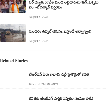
సర్ దెబ్బకు 57వేల మంది లబ్ధిదారులు ఔట్..పశ్చిమ
బెంగాల్ సర్కార్ నిర్ణయం
August 8, 2026
సుందరం ఉప్పల్ చెరువు..బస్టాండ్ అధ్వాన్నం!!
August 8, 2026
Related Stories
టీఆర్ఎస్ పేరు కావాలి: ఢిల్లీ హైకోర్టులో కవిత
July 7, 2026 | తెలంగాణ‌
కవితకు టీఆర్ఎస్ పార్టీకి ఎన్నికల సంఘం షాక్.!