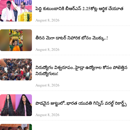
పెద్ది కుటుంబానికి బీఆర్ఎస్ 2.25కోట్ల ఆర్థిక చేయూత
August 8, 2026
తీరిన మెగా డాటర్ నిహారిక బోనం మొక్కు..!
August 8, 2026
నిరుద్యోగం విశ్వరూపం..హైడ్రా ఉద్యోగాల కోసం పోటెత్తిన
నిరుద్యోగులు!
August 8, 2026
పొడవైన జుట్టులో..భారత యువతి గిన్నిస్ వరల్డ్ రికార్డ్స్
August 8, 2026