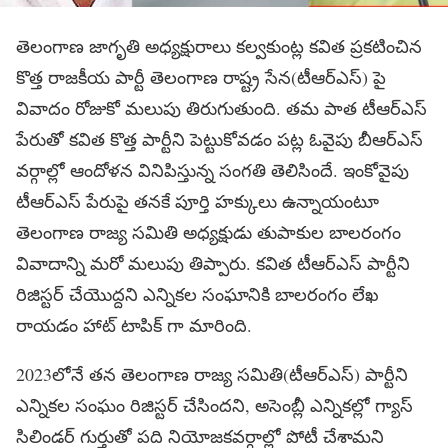
తెలంగాణ జాగృతి అధ్యక్షురాలు కల్వకుంట్ల కవిత ప్రకటించిన
కొత్త రాజకీయ పార్టీ తెలంగాణ రాష్ట్ర సేన(టీఆర్ఎస్) పై
వివాదం రోజుకో మలుపు తిరుగుతుంది. తమ పాత టీఆర్ఎస్
పేరుతో కవిత కొత్త పార్టీని పెట్టుకోవడం పట్ల ఓవైపు బీఆర్ఎస్
వర్గాల్లో ఆందోళన వినిపిస్తున్న సంగతి తెలిసిందే. ఇంకోవైపు
టీఆర్ఎస్ పేరుపై తనకే పూర్తి హక్కులు ఉన్నాయంటూ
తెలంగాణ రాజ్య సమితి అధ్యక్షుడు తుపాకుల బాలరంగం
వివాదాన్ని మరో మలుపు తిప్పారు. కవిత టీఆర్ఎస్ పార్టీని
రిజిస్టర్ చేయొద్దని ఎన్నికల సంఘానికి బాలరంగం లేఖ
రాయడం హాట్ టాపిక్ గా మారింది.
2023లోనే తన తెలంగాణ రాజ్య సమితి(టీఆర్ఎస్) పార్టీని
ఎన్నికల సంఘం రిజిస్టర్ చేసిందని, అసెంబ్లీ ఎన్నికల్లో గ్యాస్
సిలిండర్ గుర్తుతో పది నియోజకవర్గాల్లో పోటీ చేశామని