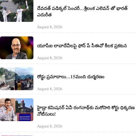
దేవదత్ పడిక్కల్‌ సెంచరీ…శ్రీలంక ఎలెవన్ తో భారత్
ఎదురీత
August 8, 2026
యూపీఐ లావాదేవీలపై ఫోన్ పే సీఈవో కీలక ప్రకటన
August 8, 2026
రోడ్డు ప్రమాదాలు…15మంది దుర్మరణం
August 8, 2026
హైడ్రా కమిషనర్ ఏవీ రంగనాథ్‌కు మరోసారి కోర్టు ధిక్కరణ
నోటీసులు!
August 8, 2026