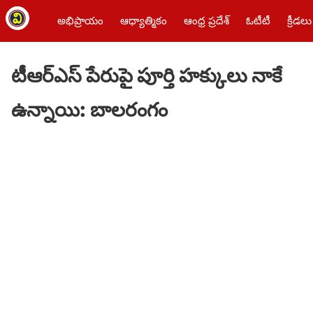
అభిప్రాయం
ఆధ్యాత్మికం
ఆంధ్ర ప్రదేశ్
ఓటీటీ
క్రీడలు
టీఆర్ఎస్ పేరుపై పూర్తి హక్కులు నాకే
ఉన్నాయి: బాలరంగం