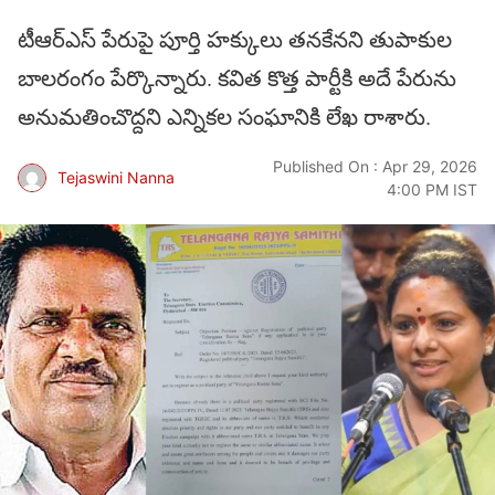
టీఆర్ఎస్ పేరుపై పూర్తి హక్కులు తనకేనని తుపాకుల
బాలరంగం పేర్కొన్నారు. కవిత కొత్త పార్టీకి అదే పేరును
అనుమతించొద్దని ఎన్నికల సంఘానికి లేఖ రాశారు.
Published On : Apr 29, 2026
Tejaswini Nanna
4:00 PM IST