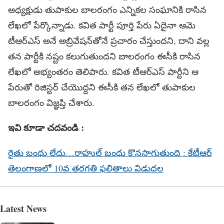
అధ్యక్షుడు తుపాకుల బాలరంగం ఎన్నికల సంఘానికి రాసిన
లేఖలో పేర్కొన్నాడు. కవిత పార్టీ పూర్తి పేరు ఏదైనా ఆమె
టీఆర్ఎస్ అనే అబ్రివేషన్‌తోనే ప్రచారం చేస్తుందని, దాని వల్ల
తన పార్టీకి నష్టం కలుగుతుందని బాలరంగం ఈసీకి రాసిన
లేఖలో అభ్యంతరం తెలిపారు. కవిత టీఆర్ఎస్ పార్టీని ఆ
పేరుతో రిజిస్టర్ చేయొద్దని ఈసీకి తన లేఖలో తుపాకుల
బాలరంగం విజ్ఞప్తి చేశారు.
ఇవి కూడా చదవండి :
రైతు బంధు లేదు…రాహుల్ బంధు కొనసాగుతుంది : కేటీఆర్
తెలంగాణలో 10వ తరగతి ఫలితాలు విడుదల
Latest News