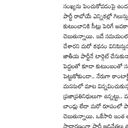
సంఖ్యను పెంచుకోవడంపై ఉందనే అ
పార్టీ రాబోయే ఎన్నికల్లో గెలుస
కుటుంబానికి సీట్లు పెరిగే అవక
చెబుతున్నాయి. ఇదే సమయంలో 
చేశారని మరో కథనం వినిపిస్
జాతీయ పార్టీనే టార్గెట్‌ చేసుకున్
పెద్దలతో కూడా కుటుంబంతో సహా
పెట్టుకోకుండా.. నేరుగా కాంట
మనసులో మాట విన్నవించుకున్న
ప్రజాప్రతినిధులుగా ఉన్నట్టు.. 
బాండ్లు లేదా మరో రూపంలో పార్టీ
చెబుతున్నాయి. ఒకేసారి ఇంత 
సాధారణంగా పార్టీ అధినేతలు త