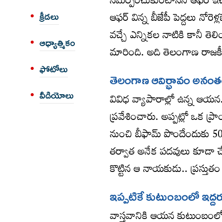
సమర్పించుకుంటానని ఆఫర్‌ ఇచ్చి
ఆఫర్ విన్న బీజేపీ పెద్దలు నోర
క్రీడలు
వచ్చే ఎన్నికల నాటికి కానీ తెలి
ఆధ్యాత్మికం
మారింది. అది తెలంగాణ రాజకీ
ఫోటోలు
తెలంగాణ ఆవిర్భావం అనంత
వీడియోలు
వివిధ వ్యాపారాల్లో ఉన్న ఆయన..
ప్రవేశించారు. అప్పట్లో ఒక ప్ర
నుంచి బీఫామ్‌ పొందేందుకు 50 క
తర్వాత అనేక పదవులు కూడా చేప
కొట్టిన ఆ నాయకుడు.. ప్రస్తుతం పక
ఇప్పటికే కుటుంబంలో ఇద్దరు
వాస్తవానికి ఆయన కుటుంబంలో 