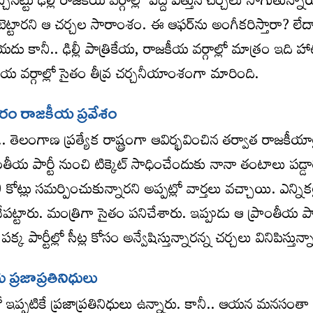
నట్టు ఢిల్లీ రాజకీయ వర్గాల్లో పెద్ద ఎత్తున చర్చలు సాగుతున్న
ెళ్లబెట్టారని ఆ చర్చల సారాంశం. ఈ ఆఫర్‌ను అంగీకరిస్తారా? లేద
యదు కానీ.. ఢిల్లీ పాత్రికేయ, రాజకీయ వర్గాల్లో మాత్రం ఇది హాట్
య వర్గాల్లో సైతం తీవ్ర చర్చనీయాంశంగా మారింది.
రం రాజకీయ ప్రవేశం
 తెలంగాణ ప్రత్యేక రాష్ట్రంగా ఆవిర్భవించిన తర్వాత రాజకీయాల్
ాంతీయ పార్టీ నుంచి టిక్కెట్ సాధించేందుకు నానా తంటాలు పడ్డార
ోట్లు సమర్పించుకున్నారని అప్పట్లో వార్తలు వచ్చాయి. ఎన్నికల్
ట్టారు. మంత్రిగా సైతం పనిచేశారు. ఇప్పుడు ఆ ప్రాంతీయ పార
్క పార్టీల్లో సీట్ల కోసం అన్వేషిస్తున్నారన్న చర్చలు వినిపిస్తున్
 ప్రజాప్రతినిధులు
ఇప్పటికే ప్రజాప్రతినిధులు ఉన్నారు. కానీ.. ఆయన మనసంతా