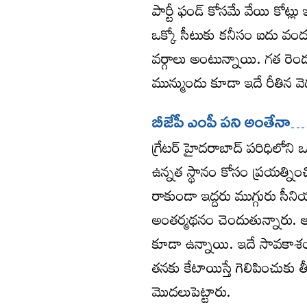
పార్టీ ఫండ్‌ కోసమే వేయి కోట్లు
ఒక్కో సీటుకు కనీసం ఐదు వంద
వర్గాలు అంటున్నాయి. గత రెండ
మున్ముందు కూడా ఇదే రీతిన వె
బీజేపీ ఎంపీ పని అంతేనా…
గ్రేటర్ హైదరాబాద్ పరిధిలోని ఒ
ఉన్నత స్థానం కోసం ప్రయత్ని
రాకుండా ఇద్దరు ముగ్గురు సీని
అంతర్మథనం చెందుతున్నారు. ఆ
కూడా ఉన్నాయి. ఇదే సావకాశంగా
తనకు కేటాయిస్తే గెలిపించుకు త
మొదలుపెట్టారు.