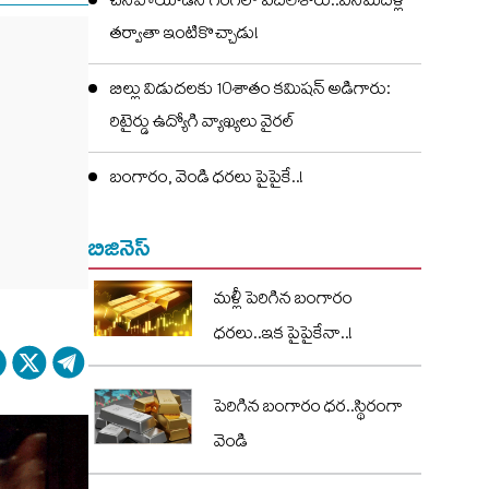
చనిపోయాడని గంగలో వదిలేశారు..ఎనిమిదేళ్ల
తర్వాతా ఇంటికొచ్చాడు!
బిల్లు విడుదలకు 10శాతం కమిషన్ అడిగారు:
రిటైర్డు ఉద్యోగి వ్యాఖ్యలు వైరల్
బంగారం, వెండి ధరలు పైపైకే..!
బిజినెస్
మళ్లీ పెరిగిన బంగారం
ధరలు..ఇక పైపైకేనా..!
పెరిగిన బంగారం ధర..స్థిరంగా
వెండి