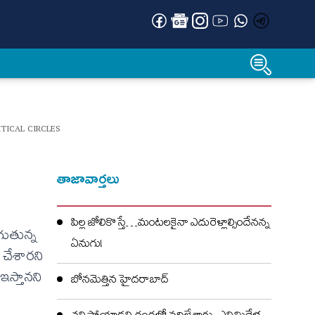
TICAL CIRCLES
తాజావార్తలు
పిల్ల జోలికొస్తే…మంటలకైనా ఎదురెళ్లాల్సిందేనన్న
ుగుతున్న
ఏనుగు!
 చేశారని
 ఇస్తానని
బోనమెత్తిన హైదరాబాద్