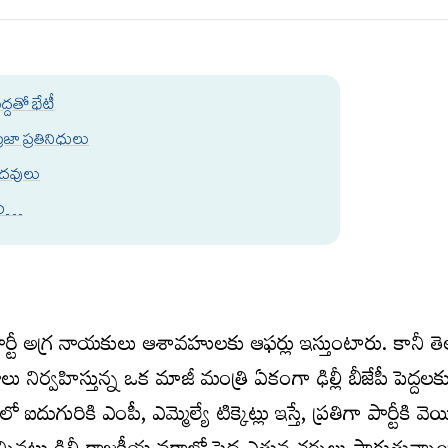
్దతో భేటీ
రజా ప్రతినిధులు
 పదవులు
మరి…
టీ అగ్ర నాయకులు ఆశావహులకు ఆఫర్లు ఇస్తుంటారు. కానీ 
ు నిర్వహిస్తున్న ఒక మాజీ మంత్రి ఏకంగా ఢిల్లీ బీజేపీ పెద్దల
ురికి ఎంపీ, ఎమ్మెల్యే టిక్కెట్లు ఇస్తే, ప్రతిగా పార్టీకి వెయ్య