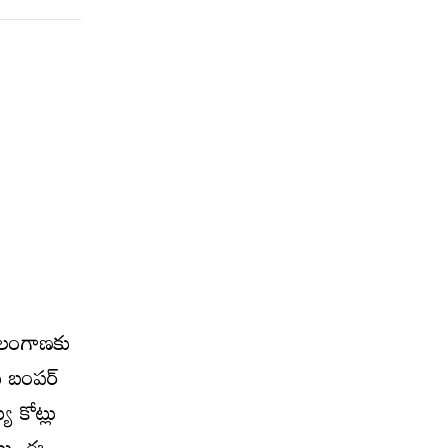
తెలంగాణకు
కు బంపర్
ి కోట్లు