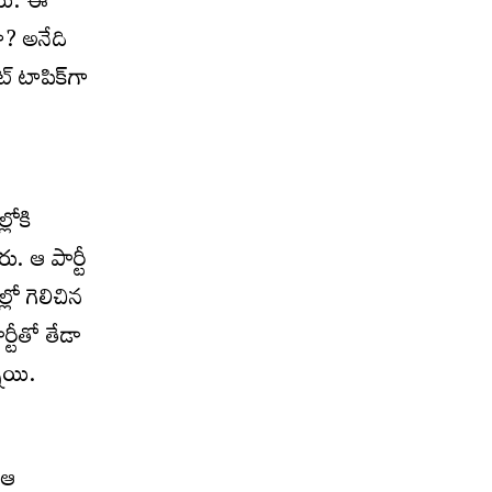
ాయి. ఈ
ా? అనేది
‌ టాపిక్‌గా
లోకి
ు. ఆ పార్టీ
లో గెలిచిన
్టీతో తేడా
నాయి.
 ఆ