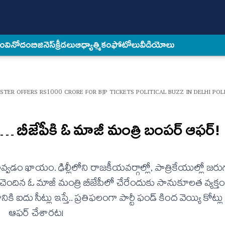
కం
వినోదం
బిజినెస్
క్రీడలు
ఆధ్యాత్మికం
ఫోటోలు
వీడియోలు
TER OFFERS RS1000 CRORE FOR BJP TICKETS POLITICAL BUZZ IN DELHI POLI
లిస్తా… బీజేపీకి ఓ మాజీ మంత్రి బంపర్ ఆఫర్!
‌ అవ్వడం ఖాయం. ఢిల్లీలోని రాజకీయవర్గాల్లో, పాత్రికేయుల్లో జర
ు చెందిన ఓ మాజీ మంత్రి బీజేపీలో చేరేందుకు సానుకూలత వ్యక్తం
కి ఐదు సీట్లు ఇస్తే.. ప్రతిఫలంగా పార్టీ ఫండ్‌ కింద వెయ్యి కోట్లు
ఆఫర్‌ చేశారట!