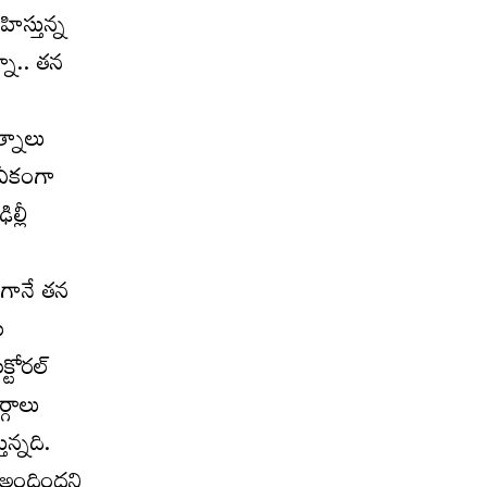
ిస్తున్న
్నా.. తన
్నాలు
 ఏకంగా
ల్లీ
ంగానే తన
ు
టోరల్‌
్గాలు
న్నది.
‌ అందిందని