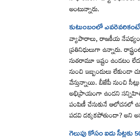
అంటున్నారు.
కుటుంబంలో ఎవరెవరికంట
వ్యాపారాలు, రాజకీయ నేపథ్య
ప్రతినిధులుగా ఉన్నారు. రాష్ట
సుతరామూ ఇష్టం ఉండటం లేదని అ
నుంచి ఇబ్బందులు లేకుండా చ
వేస్తున్నాయి. బీజేపీ నుంచి స
అభిప్రాయంగా ఉందని సన్నిహి
పంపిణీ చేసుకునే ఆలోచనలో ఉన్నట
పదవి దక్కకపోతుందా? అని అన
గెలుపు కోసం ఐదు సీట్లకు 50