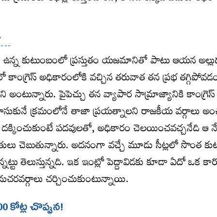
ే…
ం ఉన్న కుటుంబంలో ప్రస్తుతం యజమానితో పాటు ఆయన అల్లుడ
్రంలో కాంగ్రెస్ అధికారంలోకి వచ్చిన తరువాత తన ప్రభ తగ్గిప
ంటున్నారు. పైపెచ్చు తన వ్యాపార సామ్రాజ్యానికి కాంగ్రెస్ 
ూసుకునే క్రమంలోనే తాజా ప్రయత్నాలని రాజకీయ వర్గాలు అ
ీట్లు దక్కించుకుంటే పదవులతో, అధికారం చెలయించవచ్చనేది ఆ న
తులు చెబుతున్నారు. అదనంగా వచ్చే మూడు సీట్లలో సొంత క
్టు తెలుస్తున్నది. ఇక ఇంట్లో పెద్దావిడకు కూడా ఏదో ఒక కార్ప
ుచరవర్గాలు చర్చించుకుంటున్నాయి.
0 కోట్ల చొప్పున!