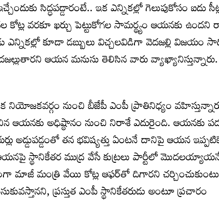
 ఇచ్చేందుకు సిద్ధపడ్డారంటే.. ఇక ఎన్నికల్లో గెలుపుకోసం ఐదు సీ
ల కోట్ల వరకూ ఖర్చు పెట్టుకోగల సామర్థ్యం ఆయనకు ఉందని
ు ఎన్నికల్లో కూడా డబ్బులు విచ్చలవిడిగా వెదజల్లి విజయం సా
దజల్లుతారని ఆయన మనుసు తెలిసిన వారు వ్యాఖ్యానిస్తున్నారు.
క నియోజకవర్గం నుంచి బీజేపీ ఎంపీ ప్రాతినిధ్యం వహిస్తున్నారు
ంచిన ఆయనకు అధిష్ఠానం నుంచి నిరాశే ఎదురైంది. ఆయనకు పద
యర్లు అడ్డుపడ్డంతో తన భవిష్యత్తు ఏంటనే దానిపై ఆయన ఇప్పటి
యనపై స్థానికేతర ముద్ర వేసే కుట్రలు పార్టీలో మొదలయ్యాయ
 మాజీ మంత్రి వేయి కోట్ల ఆఫర్‌తో దిగారని చర్చించుకుంటు
ీసుకువస్తానని, ప్రస్తుత ఎంపీ స్థానికేతరుడు అంటూ ప్రచారం