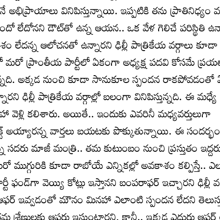
భిప్రాయాలు వినిపిస్తున్నాయి. ఇప్పటికి తను ప్రాతినిధ్యం వహ
్తుందో లేదోనని డౌట్‌తో ఉన్న ఆయన.. ఒక వేళ గెలిచే పరిస్థితి ఉన
ాశం లేదన్న ఆలోచనతో ఉన్నారని ఢిల్లీ పాత్రికేయ వర్గాలు కూడా
మరో ప్రాంతీయ పార్టీలో ఏకంగా అధ్యక్ష పదవి కోసమే ప్రయత
తున్నది. అక్కడ నుంచి కూడా సానుకూల స్పందన రాకపోవడంతో
నారని ఢిల్లీ పాత్రికేయ వర్గాల్లో బలంగా వినిపిస్తున్నది. ఈ మధ్యే ఢి
 వెళ్లి కలిశారు. అయితే.. ఇందుకు ఎవరినీ మధ్యవర్తులుగా
ాక్ట్‌ అయ్యారన్న వార్తలు బయటకు పొక్కుతున్నాయి. ఈ సందర్భ
 సదరు మాజీ మంత్రి.. తమ కుటుంబం నుంచి ప్రస్తుతం ఇద్దర
మరో ముగ్గురికి కూడా రాబోయే ఎన్నికల్లో అవకాశం కల్పిస్తే.. ఎలక్
 ఫండ్‌గా వెయ్యి కోట్లు ఇస్తానని బంపరాఫర్‌ ఇచ్చారని ఢిల్లీ వర
ఆఫర్‌ ఇవ్వడంతో మౌనం మినహా ఎలాంటి స్పందన లేదని తెలుస్తు
మ శ్రేణులకు ఆఫర్లు ఇస్తుంటారని, కానీ.. ఇక్కడ ఎదురు ఆఫర్