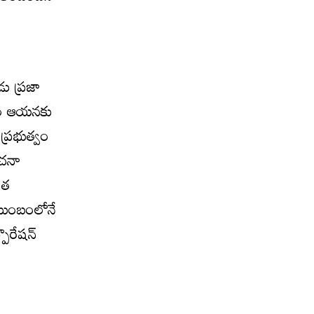
ు ప్రజా
ోవడం ఆయనకు
ప్రభుత్వం
ంచనా
ేత
ుటుంబంలోనే
ొరేషన్‌