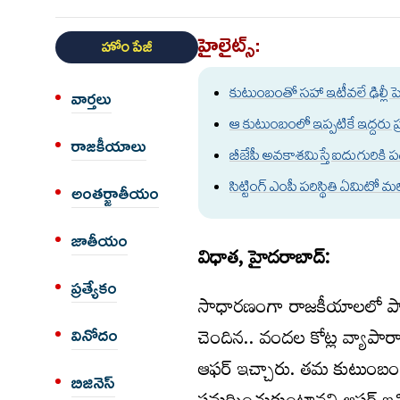
హైలైట్స్:
హోం పేజీ
కుటుంబంతో సహా ఇటీవలే ఢిల్లీ పెద
వార్త‌లు
ఆ కుటుంబంలో ఇప్పటికే ఇద్దరు ప్
రాజకీయాలు
బీజేపీ అవకాశమిస్తే ఐదుగురికి
సిట్టింగ్ ఎంపీ పరిస్థితి ఏమిటో 
అంత‌ర్జాతీయం
జాతీయం
విధాత, హైదరాబాద్:
ప్రత్యేకం
సాధారణంగా రాజకీయాలలో పార్
చెందిన.. వందల కోట్ల వ్యాపారాల
వినోదం
ఆఫర్ ఇచ్చారు. తమ కుటుంబంలో ఐదుగ
బిజినెస్