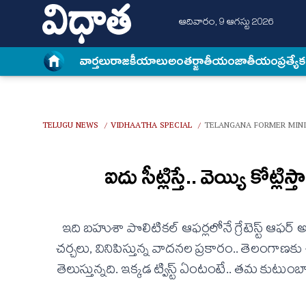
ఆదివారం, 9 ఆగస్టు 2026
వార్త‌లు
రాజకీయాలు
అంత‌ర్జాతీయం
జాతీయం
ప్రత్యే
TELUGU NEWS
VIDHAATHA SPECIAL
TELANGANA FORMER MINIS
/
/
ఐదు సీట్లిస్తే.. వెయ్యి కోట్
ఇది బహుశా పొలిటికల్‌ ఆఫర్లలోనే గ్రేటెస్ట్‌ ఆఫర్
చర్చలు, వినిపిస్తున్న వాదనల ప్రకారం.. తెలంగాణక
తెలుస్తున్నది. ఇక్కడ ట్విస్ట్‌ ఏంటంటే.. తమ కుటుంబాని