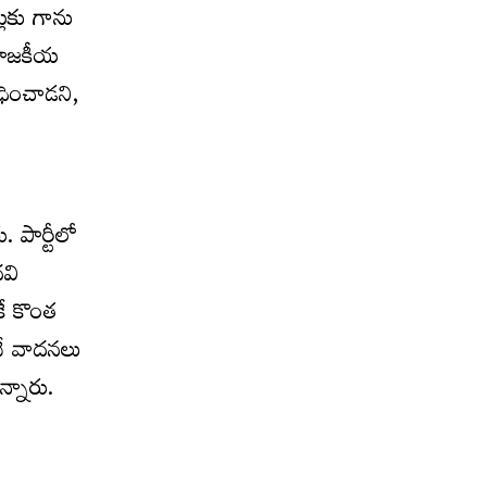
ట్లకు గాను
 రాజకీయ
ధించాడని,
. పార్టీలో
వి
కే కొంత
నే వాదనలు
న్నారు.