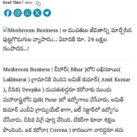
Read Time:
7 mins
Mushroom Business | బీహార్‌( Bihar )లోని ల‌ఖిస‌రాయి(
Lakhisarai ) గ్రామానికి చెందిన అమిత్ కుమార్( Amit Kumar
), దీపిక( Deepika ) దంప‌తులిద్ద‌రూ క‌రోనాకు ముందు
మ‌హారాష్ట్ర‌లోని పుణె( Pune )లో ఉద్యోగాలు చేసేవారు. అమిత్
కుమార్ ఎంబీఏ గ్రాడ్యుయేట్ కాగా, ఐటీ సెక్టార్‌లో ఉద్యోగం
చేసేవాడు. దీపిక డిగ్రీ పూర్తి చేసింది. బేక‌ర్‌గా కూడా శిక్ష‌ణ
పొందింది. ఇక క‌రోనా( Corona ) కార‌ణంగా వారిద్ద‌రూ త‌మ