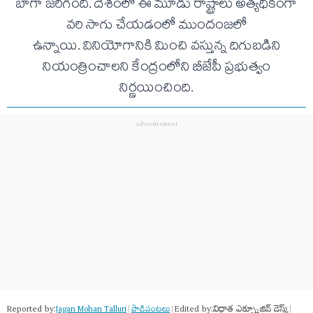
బాగా జరిగింది. దేశంలో ఈ మూడు రాష్ట్రాలు అత్యధికంగా
వరి సాగు చేయడంలో ముందంజలో
ఉన్నాయి. వినియోగానికి మించి వస్తున్న దిగుబడిని
నియంత్రించాలని కేంద్రంలోని బీజేపీ ప్రభుత్వం
నిర్ణయించింది.
Reported by:
Edited by:
విధాత ఎక్స్క్లూజివ్ డెస్క్
Jagan Mohan Talluri
|
పాడిపంటలు
|
|