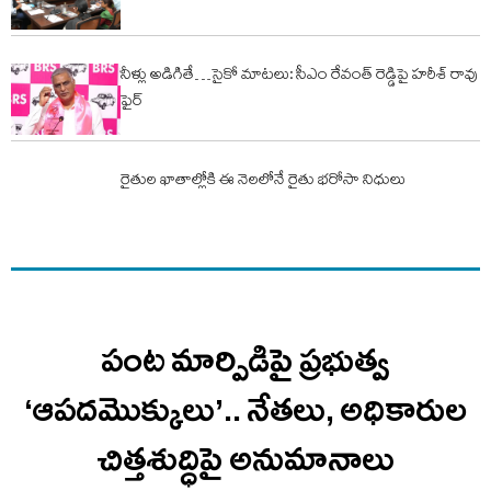
నీళ్లు అడిగితే…సైకో మాటలు: సీఎం రేవంత్ రెడ్డిపై హరీశ్ రావు
ఫైర్
రైతుల ఖాతాల్లోకి ఈ నెలలోనే రైతు భరోసా నిధులు
పంట మార్పిడిపై ప్రభుత్వ
‘ఆపదమొక్కులు’.. నేతలు, అధికారుల
చిత్తశుద్ధిపై అనుమానాలు