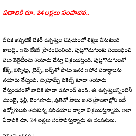
ఏడాదికి రూ. 24 ల‌క్ష‌లు సంపాద‌న‌..
దీపిక ఇప్ప‌టికే బేకరీ ఉత్ప‌త్తుల విష‌యంలో శిక్ష‌ణ తీసుకుంది
కాబ‌ట్టి.. ఆమె బేక‌రీ ప్రారంభించింది. పుట్ట‌గొడుగుల‌కు సంబంధించి
ప‌లు వెరైటీల‌ను త‌యారు చేస్తూ విక్ర‌యిస్తుంది. పుట్ట‌గొడుగుల‌తో
కేక్స్, బిస్కెట్లు, బ్రెడ్స్, బ‌న్స్‌తో పాటు ఇత‌ర ఆహార ప‌దార్థాలను
త‌యారు చేస్తుంది. మ‌ష్రూమ్స్ పికెల్స్ కూడా త‌యారు
చేస్తుండ‌డంతో వాటికి కూడా డిమాండ్ ఉంది. ఈ ఉత్ప‌త్తుల‌న్నింటినీ
ముంబై, ఢిల్లీ, బెంగ‌ళూరు, పుణెతో పాటు ఇత‌ర ప్రాంతాల్లోని ఐటీ
ఉద్యోగుల‌కు త‌మ‌కున్న ప‌రిచ‌యాల ద్వారా విక్రయిస్తున్నారు. అలా
ఏడాదికి రూ. 24 ల‌క్ష‌లు సంపాదిస్తున్నారు ఈ దంప‌తులు.