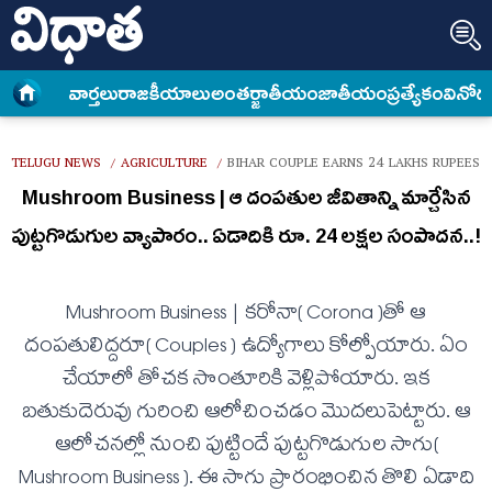
వార్త‌లు
రాజకీయాలు
అంత‌ర్జాతీయం
జాతీయం
ప్రత్యేకం
వినోద
TELUGU NEWS
AGRICULTURE
BIHAR COUPLE EARNS 24 LAKHS RUPEES 
/
/
Mushroom Business | ఆ దంప‌తుల జీవితాన్ని మార్చేసిన
పుట్ట‌గొడుగుల వ్యాపారం.. ఏడాదికి రూ. 24 ల‌క్ష‌ల సంపాద‌న‌..!
Mushroom Business | క‌రోనా( Corona )తో ఆ
దంప‌తులిద్దరూ( Couples ) ఉద్యోగాలు కోల్పోయారు. ఏం
చేయాలో తోచ‌క సొంతూరికి వెళ్లిపోయారు. ఇక‌
బ‌తుకుదెరువు గురించి ఆలోచించ‌డం మొద‌లుపెట్టారు. ఆ
ఆలోచ‌న‌ల్లో నుంచి పుట్టిందే పుట్ట‌గొడుగుల సాగు(
Mushroom Business ). ఈ సాగు ప్రారంభించిన తొలి ఏడాది