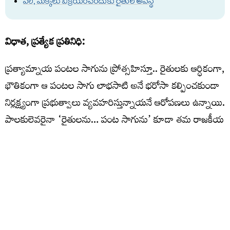
వరి, మక్కలు విక్రయించేందుకు రైతుల అవస్థ
విధాత, ప్రత్యేక ప్రతినిధి:
ప్రత్యామ్నాయ పంటల సాగును ప్రోత్సహిస్తూ.. రైతులకు ఆర్ధికంగా,
భౌతికంగా ఆ పంటల సాగు లాభసాటి అనే భరోసా కల్పించకుండా
నిర్లక్ష్యంగా ప్రభుత్వాలు వ్యవహరిస్తున్నాయనే ఆరోపణలు ఉన్నాయి.
పాలకులెవరైనా ‘రైతులను… పంట సాగును’ కూడా తమ రాజకీయ
రథ చక్రాల కిందకు లాగుతున్న వైనమే దీనికి ప్రధాన
కారణమంటున్నారు. అధికారంలో ఉన్న పార్టీలు తమ విదేశీ
తాబేదారి తనంతో దేశీయ రైతుల జీవితాలను పనంగా
పెడుతున్నారరి, కనీస మద్దతు ధర దక్కకుండా రైతుల జీవితాలను
బలిపెడుతున్నారనే విమర్శలున్నాయి. దేశంలో రైతులు పత్తి పండిస్తే
ఇక్కడి రైతుకు ధర రాకుండా ఆమెరికా నుంచి పత్తి దిగుమతి