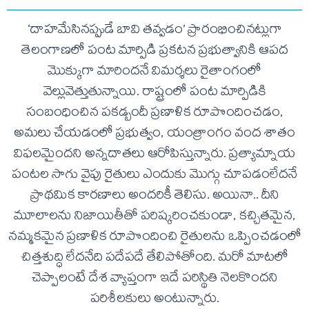
‘దాహమేసినప్పుడే బావి తవ్వడం’ ప్రారంభించినట్లుగా
తెలంగాణలో పంట మార్పిడి ప్రకటన ప్రభుత్వానికి ఆపద
మొక్కుగా మారిందనే విమర్శలు రైతాంగంలో
వెల్లువెత్తుతున్నాయి. రాష్ట్రంలో పంట మార్పిడికి
సంబంధించిన పకడ్బందీ ప్రణాళిక రూపొందించడం,
అమలు చేయడంలో ప్రభుత్వం, యంత్రాంగం వంద శాతం
విఫలమైందని అన్నదాతలు ఆరోపిస్తున్నారు. ప్రత్యామ్నాయ
పంటల సాగు వైపు రైతులు ఎందుకు మొగ్గు చూపడంలేదనే
ప్రాథమిక కారణాలు అందరికీ తెలిసు. అయినా.. దీని
మూలాలను నిజాయితీతో పరిష్కరించకుండా, కచ్చితమైన,
నమ్మకమైన ప్రణాళిక రూపొందించి రైతులను ఒప్పించడంలో
చిత్తశుద్ధి లేదనేది పదేపదే తేలిపోతోంది. మరో మాటలో
చెప్పాలంటే దేశ వ్యాప్తంగా ఇదే పరిస్థితి నెలకొందని
పరిశీలకులు అంటున్నారు.