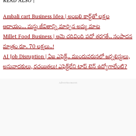
READ ALSO |
Ambali cart Business Idea | అంబలి కార్ట్‌తో లక్షల
ఆదాయం… మన్జు జీవితాన్ని మార్చిన అమ్మ మాట
Millet Food Business | ఆమె చ‌దివింది ప‌దో త‌ర‌గ‌తే.. సంపాద‌న
మాత్రం రూ. 70 ల‌క్ష‌లు..!
AI Job Disruption | ఏఐ ఎఫెక్ట్‌.. ముందువరుసలో జర్నలిస్టులు,
అనువాదకులు, రచయితలు! ఎఫెక్ట్‌లేని టాప్‌ టెన్‌ ఉద్యోగాలేంటి?