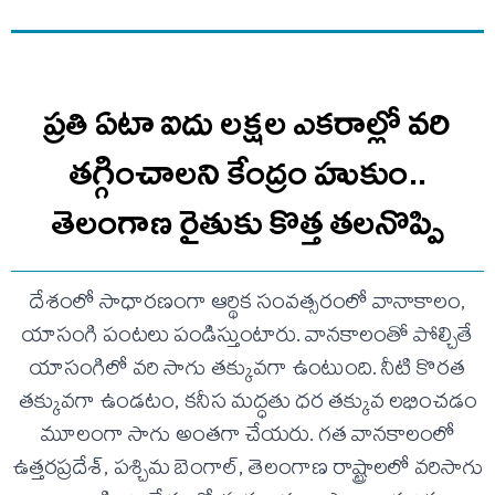
ప్రతి ఏటా ఐదు లక్షల ఎకరాల్లో వరి
తగ్గించాలని కేంద్రం హుకుం..
తెలంగాణ రైతుకు కొత్త తలనొప్పి
దేశంలో సాధారణంగా ఆర్థిక సంవత్సరంలో వానాకాలం,
యాసంగి పంటలు పండిస్తుంటారు. వానకాలంతో పోల్చితే
యాసంగిలో వరి సాగు తక్కువగా ఉంటుంది. నీటి కొరత
తక్కువగా ఉండటం, కనీస మద్ధతు ధర తక్కువ లభించడం
మూలంగా సాగు అంతగా చేయరు. గత వానకాలంలో
ఉత్తరప్రదేశ్, పశ్చిమ బెంగాల్, తెలంగాణ రాష్ట్రాలలో వరిసాగు