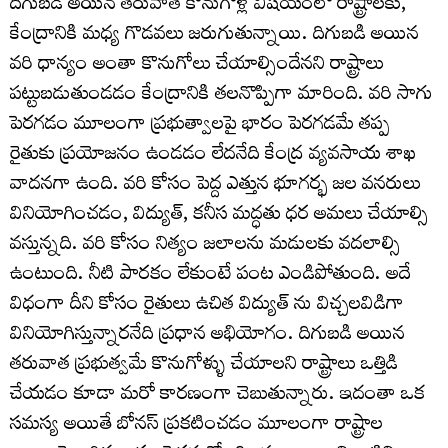
దిగుబడి అయిన తరువాత కొనుగోళ్ల విషయంలో రాష్ట్రాలకు,
కేంద్రానికి మధ్య గొడవలు జరుగుతున్నాయి. దిగుబడి అయిన
వరి ధాన్యం అంతా కొనుగోలు చేయాల్సిందేనని రాష్ట్రాలు
పట్టుబడుతుండడం కేంద్రానికి తలనొప్పిగా మారింది. వరి సాగు
పెరగడం మూలంగా ప్రభుత్వాలపై భారం పెరగడమే తప్ప
రైతుకు ప్రయోజనం ఉండడం లేదనేది కేంద్ర వ్యవసాయ శాఖ
వాదనగా ఉంది. వరి కోసం పెద్ద ఎత్తున భూగర్భ జల వనరులు
వినియోగించడం, విద్యుత్, కనీస మద్ధతు ధర అమలు చేయాల్సి
వస్తున్నది. వరి కోసం నిత్యం జలాలను మడులకు వదలాల్సి
ఉంటుంది. నీటి పారకం లేకుంటే పంట ఎండిపోతుంది. అదే
విధంగా దీని కోసం రైతులు ఉచిత విద్యుత్ ను విచ్చలవిడిగా
వినియోగిస్తున్నారనేది ప్రధాన అభియోగం. దిగుబడి అయిన
తరువాత ప్రభుత్వమే కొనుగోళ్ళు చేయాలని రాష్ట్రాలు ఒత్తిడి
చేయడం కూడా మరో కారణంగా చెబుతున్నారు. ఇదంతా ఒక
సమస్య అయితే బోనస్ ప్రకటించడం మూలంగా రాష్ట్రాల