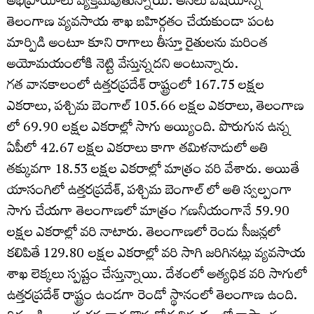
అభిప్రాయాలు వ్యక్తమవుతున్నాయి. అసలు విషయాన్ని
తెలంగాణ వ్యవసాయ శాఖ బహిర్గతం చేయకుండా పంట
మార్పిడి అంటూ కూని రాగాలు తీస్తూ రైతులను మరింత
అయోమయంలోకి నెట్టి వేస్తున్నదని అంటున్నారు.
గత వానకాలంలో ఉత్తరప్రదేశ్ రాష్ట్రంలో 167.75 లక్షల
ఎకరాలు, పశ్చిమ బెంగాల్ 105.66 లక్షల ఎకరాలు, తెలంగాణ
లో 69.90 లక్షల ఎకరాల్లో సాగు అయ్యింది. పొరుగున ఉన్న
ఏపీలో 42.67 లక్షల ఎకరాలు కాగా తమిళనాడులో అతి
తక్కువగా 18.53 లక్షల ఎకరాల్లో మాత్రం వరి వేశారు. అయితే
యాసంగిలో ఉత్తరప్రదేశ్, పశ్చిమ బెంగాల్ లో అతి స్వల్పంగా
సాగు చేయగా తెలంగాణలో మాత్రం గణనీయంగానే 59.90
లక్షల ఎకరాల్లో వరి నాటారు. తెలంగాణలో రెండు సీజన్లలో
కలిపితే 129.80 లక్షల ఎకరాల్లో వరి సాగి జరిగినట్లు వ్యవసాయ
శాఖ లెక్కలు స్పష్టం చేస్తున్నాయి. దేశంలో అత్యధిక వరి సాగులో
ఉత్తరప్రదేశ్ రాష్ట్రం ఉండగా రెండో స్థానంలో తెలంగాణ ఉంది.