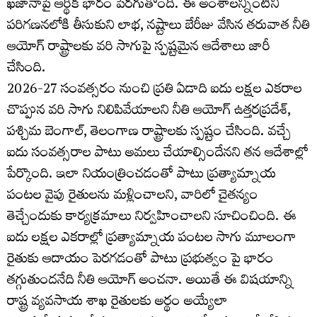
ఖజానాపై ఆర్థిక భారం పెరగుతోంది. ఈ అంశాలన్నింటిని
పరిగణనలోకి తీసుకుని లాభ, నష్టాలు బేరీజు వేసిన తరువాత నీతి
ఆయోగ్ రాష్ట్రాలకు వరి సాగుపై స్పష్టమైన ఆదేశాలు జారీ
చేసింది.
2026-27 సంవత్సరం నుంచి ప్రతి ఏడాది ఐదు లక్షల ఎకరాల
చొప్పున వరి సాగు నిలిపివేయాలని నీతి ఆయోగ్ ఉత్తరప్రదేశ్,
పశ్చిమ బెంగాల్, తెలంగాణ రాష్ట్రాలకు స్పష్టం చేసింది. వచ్చే
ఐదు సంవత్సరాల పాటు అమలు చేయాల్సిందేనని తన ఆదేశాల్లో
పేర్కొంది. ఇలా నియంత్రించడంతో పాటు ప్రత్యామ్నాయ
పంటల వైపు రైతులను మళ్లించాలని, వారిలో చైతన్యం
తెచ్చేందుకు కార్యక్రమాలు నిర్వహించాలని సూచించింది. ఈ
ఐదు లక్షల ఎకరాల్లో ప్రత్యామ్నాయ పంటల సాగు మూలంగా
రైతుకు ఆదాయం పెరగడంతో పాటు ప్రభుత్వం పై భారం
తగ్గుతుందనేది నీతి ఆయోగ్ అంచనా. అయితే ఈ విషయాన్ని
రాష్ట్ర వ్యవసాయ శాఖ రైతులకు అర్థం అయ్యేలా