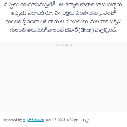
న‌ష్టాలు చ‌విచూసిన‌ప్ప‌టికీ.. ఆ త‌ర్వాత లాభాల బాట ప‌ట్టారు.
ఇప్పుడు ఏడాదికి రూ. 24 ల‌క్ష‌లు సంపాదిస్తూ.. ఎంతో
మందికి ప్రేర‌ణ‌గా నిలిచారు ఆ దంప‌తులు. మ‌రి వారి స‌క్సెస్
గురించి తెలుసుకోవాలంటే బీహార్( Bihar ) వెళ్లాల్సిందే.
Reported by:
raj
|
పాడిపంటలు
|
Dec 03, 2025, 6:32 pm IST