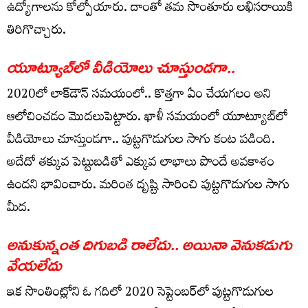
ఉద్యోగాల‌ను కోల్పోయారు. దాంతో త‌మ సొంతూరు ల‌ఖిస‌రాయికి
తిరిగొచ్చారు.
యూట్యూబ్‌లో వీడియోలు చూస్తుండ‌గా..
2020లో లాక్‌డౌన్ స‌మ‌యంలో.. కొత్తగా ఏం చేయగ‌లం అని
ఆలోచించ‌డం మొద‌లుపెట్టారు. ఖాళీ స‌మ‌యంలో యూట్యూబ్‌లో
వీడియోలు చూస్తుండ‌గా.. పుట్ట‌గొడుగుల సాగు కంట ప‌డింది.
అదేదో త‌క్కువ పెట్టుబ‌డితో ఎక్కువ లాభాలు పొందే అవ‌కాశం
ఉంద‌ని భావించారు. మ‌రింత దృష్టి సారించి పుట్ట‌గొడుగుల సాగు
మీద‌.
అనుకున్నంత దిగుబ‌డి రాలేదు.. అయినా వెనుక‌డుగు
వేయ‌లేదు
ఇక సొంతింట్లోని ఓ గ‌దిలో 2020 సెప్టెంబ‌ర్‌లో పుట్ట‌గొడుగుల