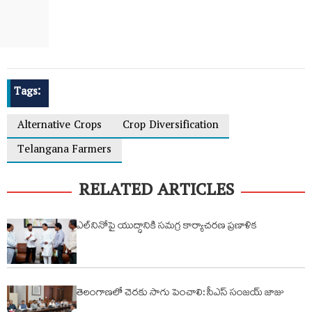
Tags:
Alternative Crops
Crop Diversification
Telangana Farmers
RELATED ARTICLES
ఎల్‌నినోపై యుద్ధానికి సమగ్ర కార్యాచరణ ప్రణాళిక
తెలంగాణలో చెరకు సాగు పెంచాలి: సీఎస్ సంజయ్ జాజు