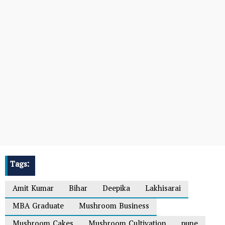
Tags:
Amit Kumar
Bihar
Deepika
Lakhisarai
MBA Graduate
Mushroom Business
Mushroom Cakes
Mushroom Cultivation
pune