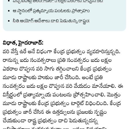
వచ్చే ఐదేళ్లు తెలంగాణలో 5 లక్షల ఎకరాలు చొప్పున కట్
ఆ స్థానంలో ప్రత్యమ్నాయ పంటలకు ప్రోత్సాహం
నీతి ఆయోగ్ ఆదేశాలు దాచి పెడుతున్న రాష్ట్రం!
విధాత, హైదరాబాద్:
వరి వేస్తే ఉరే అనే విధంగా కేంద్ర ప్రభుత్వం వ్యవహరిస్తున్నది.
రానున్న ఐదు సంవత్సరాలు ప్రతి సంవత్సరం ఐదు లక్షల
ఎకరాల చొప్పున వరి సాగు తగ్గించాలని కేంద్ర ప్రభుత్వం
మూడు రాష్ట్రాలకు హుకుం జారీ చేసింది. అంటే ప్రతి
సంవత్సరం ఐదు లక్షల చొప్పున వరి వేయడం మానేయాలి. ఈ
విస్తీర్ణంలో ప్రత్యామ్నాయ పంటలను ప్రోత్సహించాలి. మొత్తం
మూడు రాష్ట్రాలకు కేంద్ర ప్రభుత్వం టార్గెట్ విధించింది. కేంద్ర
ప్రభుత్వం జారీ చేసిన ఈ ఉత్తర్వులను ప్రజలకు స్పష్టం
చేయకుండా రాష్ట్ర ప్రభుత్వం దాచి పెడుతున్నదన్న