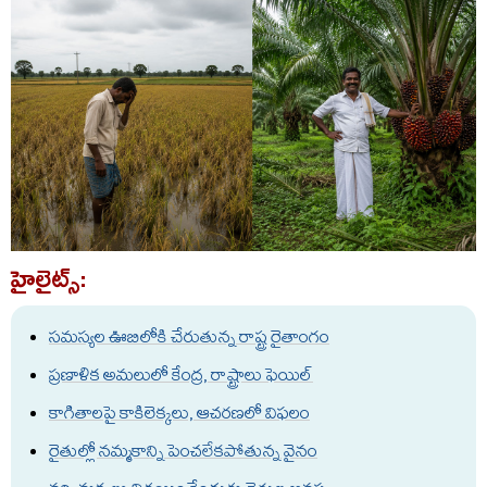
హైలైట్స్:
సమస్యల ఊబిలోకి చేరుతున్న రాష్ట్ర రైతాంగం
ప్రణాళిక అమలులో కేంద్ర, రాష్ట్రాలు ఫెయిల్
కాగితాలపై కాకిలెక్కలు, ఆచరణలో విఫలం
రైతుల్లో నమ్మకాన్ని పెంచలేకపోతున్న వైనం