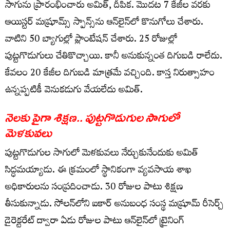
సాగును ప్రారంభించారు అమిత్, దీపిక‌. మొద‌ట 7 కేజీల వ‌ర‌కు
ఆయిస్ట‌ర్ మ‌ష్రూమ్స్ స్పాన్స్‌ను ఆన్‌లైన్‌లో కొనుగోలు చేశారు.
వాటిని 50 బ్యాగుల్లో ప్లాంటేష‌న్ చేశారు. 25 రోజుల్లో
పుట్ట‌గొడుగులు చేతికొచ్చాయి. కానీ అనుకున్నంత దిగుబ‌డి రాలేదు.
కేవ‌లం 20 కేజీల దిగుబ‌డి మాత్ర‌మే వ‌చ్చింది. కాస్త నిరుత్సాహం
ఉన్న‌ప్ప‌టికీ వెనుక‌డుగు వేయ‌లేదు అమిత్.
నెల‌కు పైగా శిక్ష‌ణ‌.. పుట్ట‌గొడుగుల సాగులో
మెళ‌కువ‌లు
పుట్ట‌గొడుగుల సాగులో మెళ‌కువ‌లు నేర్చుకునేందుకు అమిత్
సిద్ధ‌మ‌య్యాడు. ఈ క్ర‌మంలో స్థానికంగా వ్య‌వ‌సాయ శాఖ
అధికారుల‌ను సంప్ర‌దించాడు. 30 రోజుల పాటు శిక్ష‌ణ
తీసుకున్నాడు. సోల‌న్‌లోని ఐకార్ అనుబంధ సంస్థ మ‌ష్రూమ్ రీసెర్చ్
డైరెక్ట‌రేట్ ద్వారా ఏడు రోజుల పాటు ఆన్‌లైన్‌లో ట్రైనింగ్