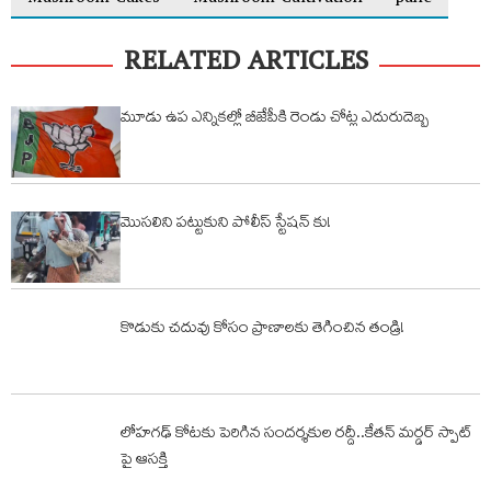
RELATED ARTICLES
మూడు ఉప ఎన్నికల్లో బీజేపీకి రెండు చోట్ల ఎదురుదెబ్బ
మొసలిని పట్టుకుని పోలీస్ స్టేషన్ కు!
కొడుకు చదువు కోసం ప్రాణాలకు తెగించిన తండ్రి!
లోహగఢ్ కోటకు పెరిగిన సందర్శకుల రద్దీ..కేతన్ మర్డర్ స్పాట్
పై ఆసక్తి