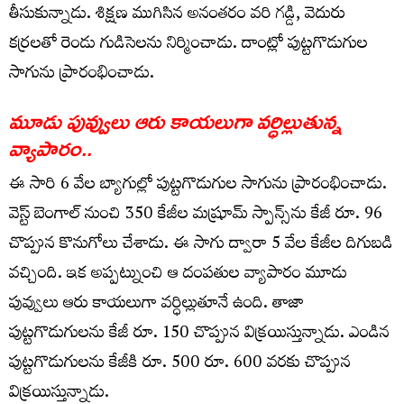
తీసుకున్నాడు. శిక్ష‌ణ ముగిసిన అనంత‌రం వ‌రి గ‌డ్డి, వెదురు
క‌ర్ర‌ల‌తో రెండు గుడిసెల‌ను నిర్మించాడు. దాంట్లో పుట్ట‌గొడుగుల
సాగును ప్రారంభించాడు.
మూడు పువ్వులు ఆరు కాయ‌లుగా వ‌ర్ధిల్లుతున్న
వ్యాపారం..
ఈ సారి 6 వేల బ్యాగుల్లో పుట్ట‌గొడుగుల సాగును ప్రారంభించాడు.
వెస్ట్ బెంగాల్ నుంచి 350 కేజీల మ‌ష్రూమ్ స్పాన్స్‌ను కేజీ రూ. 96
చొప్పున కొనుగోలు చేశాడు. ఈ సాగు ద్వారా 5 వేల కేజీల దిగుబ‌డి
వ‌చ్చింది. ఇక అప్ప‌ట్నుంచి ఆ దంప‌తుల వ్యాపారం మూడు
పువ్వులు ఆరు కాయ‌లుగా వ‌ర్ధిల్లుతూనే ఉంది. తాజా
పుట్ట‌గొడుగుల‌ను కేజీ రూ. 150 చొప్పున విక్ర‌యిస్తున్నాడు. ఎండిన
పుట్ట‌గొడుగుల‌ను కేజీకి రూ. 500 రూ. 600 వ‌ర‌కు చొప్పున
విక్ర‌యిస్తున్నాడు.