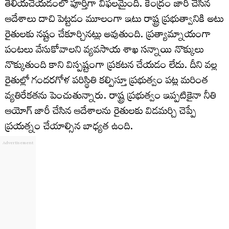
తెలియచేయడంలో పూర్తిగా విఫలమైంది. కేంద్రం జారీ చేసిన
ఆదేశాలు దాచి పెట్టడం మూలంగా ఇటు రాష్ట్ర ప్రభుత్వానికి అటు
రైతులకు నష్టం చేకూర్చినట్లు అవుతుంది. ప్రత్యామ్నాయంగా
పంటలు వేసుకోవాలని వ్యవసాయ శాఖ సన్నాయి నొక్కులు
నొక్కుతుంది కాని విస్పష్టంగా ప్రకటన చేయడం లేదు. దీని వల్ల
రైతుల్లో గందరగోళ పరిస్థితి కల్పిస్తూ ప్రభుత్వం పట్ల మరింత
వ్యతిరేకతను పెంచుతున్నారు. రాష్ట్ర ప్రభుత్వం ఇప్పటికైనా నీతి
ఆయోగ్ జారీ చేసిన ఆదేశాలను రైతులకు విడమర్చి చెప్పే
ప్రయత్నం చేయాల్సిన బాధ్యత ఉంది.