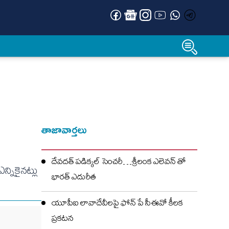
తాజావార్తలు
దేవదత్ పడిక్కల్‌ సెంచరీ…శ్రీలంక ఎలెవన్ తో
్నికైనట్లు
భారత్ ఎదురీత
యూపీఐ లావాదేవీలపై ఫోన్ పే సీఈవో కీలక
ప్రకటన