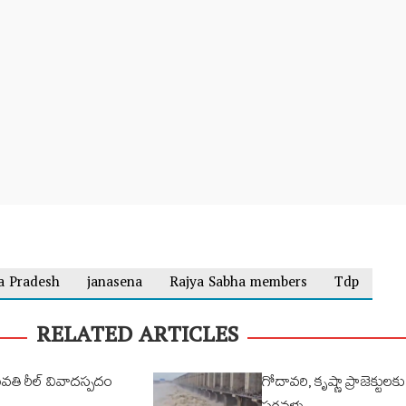
a Pradesh
janasena
Rajya Sabha members
Tdp
RELATED ARTICLES
ువతి రీల్ వివాదస్పదం
గోదావరి, కృష్ణా ప్రాజెక్టుల