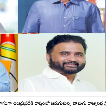
ాగంగా ఆంధ్రప్రదేశ్ రాష్ట్రంలో జరుగుతున్న నాలుగు రాజ్యసభ స