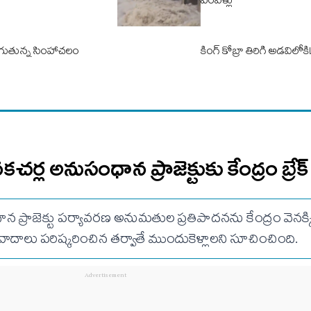
పరవళ్లు
గుతున్న సింహాచలం
కింగ్ కోబ్రా తిరిగి అడవిలోకి
ల అనుసంధాన ప్రాజెక్టుకు కేంద్రం బ్రేక్
రాజెక్టు పర్యావరణ అనుమతుల ప్రతిపాదనను కేంద్రం వెనక్క
వివాదాలు పరిష్కరించిన తర్వాతే ముందుకెళ్లాలని సూచించింది.