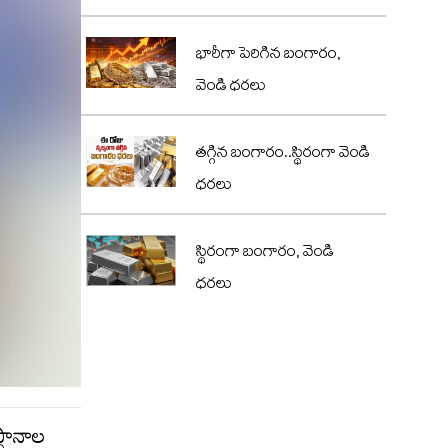
భారీగా పెరిగిన బంగారం,
వెండి ధరలు
తగ్గిన బంగారం..స్థిరంగా వెండి
ధరలు
స్థిరంగా బంగారం, వెండి
ధరలు
్థానాల