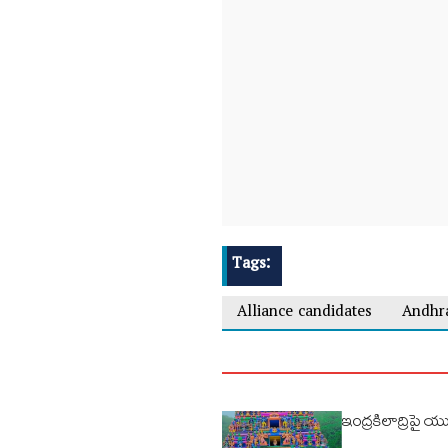
Tags:
Alliance candidates
Andhr
ఇంద్రకిలాద్రిపై య