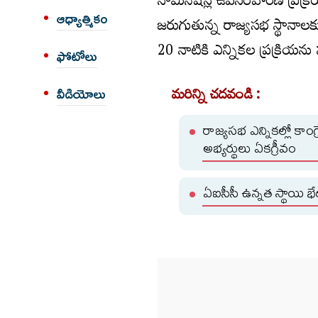
నామినేషన్ల ఉపసంహరణ ప్రక్రి
ఆధ్యాత్మికం
జరుగుతున్న రాజ్యసభ స్థానాలకు
20 నాటికి ఎన్నికల ప్రక్రియను ప
ఫోటోలు
మరిన్ని చదవండి :
వీడియోలు
రాజ్యసభ ఎన్నికల్లో కాంగ్
అభ్యర్థులు ఏకగ్రీవం
ఏఐసీసీ ఉన్నత స్థాయి భ