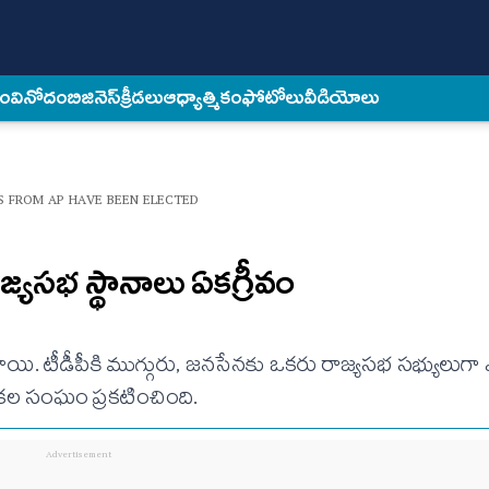
కం
వినోదం
బిజినెస్
క్రీడలు
ఆధ్యాత్మికం
ఫోటోలు
వీడియోలు
S FROM AP HAVE BEEN ELECTED
జ్యసభ స్థానాలు ఏకగ్రీవం
యి. టీడీపీకి ముగ్గురు, జనసేనకు ఒకరు రాజ్యసభ సభ్యులుగా ఎన
ికల సంఘం ప్రకటించింది.