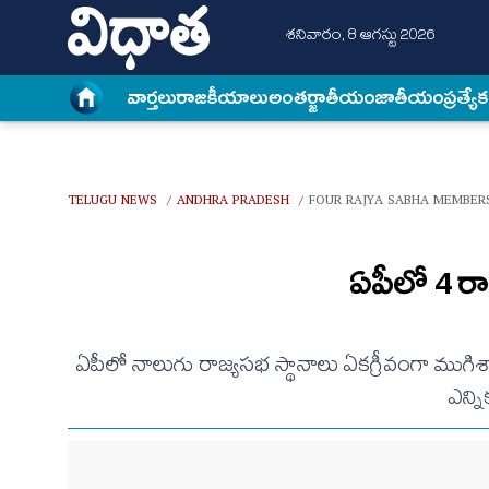
శనివారం, 8 ఆగస్టు 2026
వార్త‌లు
రాజకీయాలు
అంత‌ర్జాతీయం
జాతీయం
ప్రత్యే
TELUGU NEWS
ANDHRA PRADESH
FOUR RAJYA SABHA MEMBER
/
/
ఏపీలో 4 రా
ఏపీలో నాలుగు రాజ్యసభ స్థానాలు ఏకగ్రీవంగా ముగిశా
ఎన్న