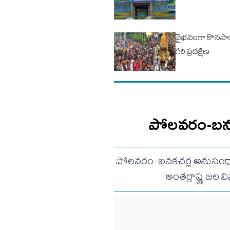
వైభవంగా కొనసా
గిరి ప్రదక్షిణ
పోలవరం-బనకచర్
పోలవరం-బనకచర్ల అనుసంధాన ప్
అంతర్రాష్ట్ర జల 