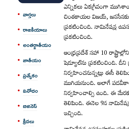
ఎన్నికలు ఏకగ్రీవంగా ముగిశాయ
వార్త‌లు
చింతకాయల విజయ్‌, జనసేనకు చ
ప్రకటించింది. నామినేషన్ల ఉ
రాజకీయాలు
ప్రకటించింది.
అంత‌ర్జాతీయం
ఆంధ్రప్రదేశ్ సహా 10 రాష్ట్రా
జాతీయం
షెడ్యూల్‌ను ప్రకటించింది. దీన
నిర్వహించనున్నట్లు ఈసీ తెలి
ప్రత్యేకం
ముగియనుంది. అలాగే పదవీకా
వినోదం
నిర్వహించాల్సి ఉంది. ఈ మేరక
తెలిపింది. ఈనెల 9న నామినేష
బిజినెస్
ఇచ్చింది.
క్రీడలు