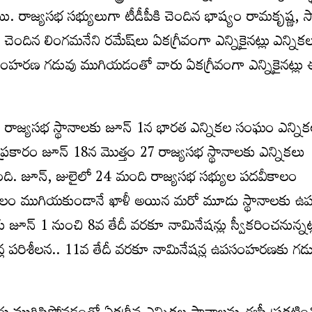
ి. రాజ్యసభ సభ్యులుగా టీడీపీకి చెందిన భాష్యం రామకృష్ణ, సా
ెందిన లింగమనేని రమేష్‌లు ఏకగ్రీవంగా ఎన్నికైనట్లు ఎన్న
పసంహరణ గడువు ముగియడంతో వారు ఏకగ్రీవంగా ఎన్నికైనట్లు 
ల్లోని రాజ్యసభ స్థానాలకు జూన్ 1న భారత ఎన్నికల సంఘం ఎన్ని
ి ప్రకారం జూన్‌ 18న మెుత్తం 27 రాజ్యసభ స్థానాలకు ఎన్నికలు
పింది. జూన్‌, జులైలో 24 మంది రాజ్యసభ సభ్యుల పదవీకాలం
లం ముగియకుండానే ఖాళీ అయిన మరో మూడు స్థానాలకు ఉప 
ు జూన్ 1 నుంచి 8వ తేదీ వరకూ నామినేషన్లు స్వీకరించనున్నట
న్ల పరిశీలన.. 11వ తేదీ వరకూ నామినేషన్ల ఉపసంహరణకు గడ