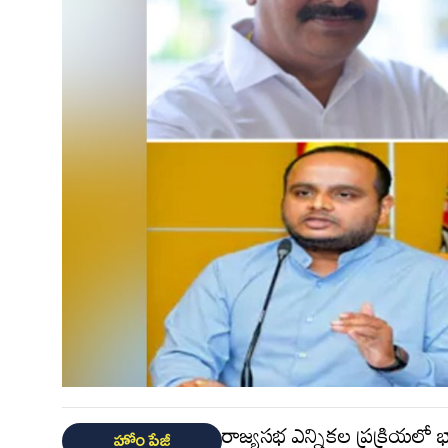
రాజ్యసభ ఎన్నికల ప్రక్రియలో భ
హోం పేజీ