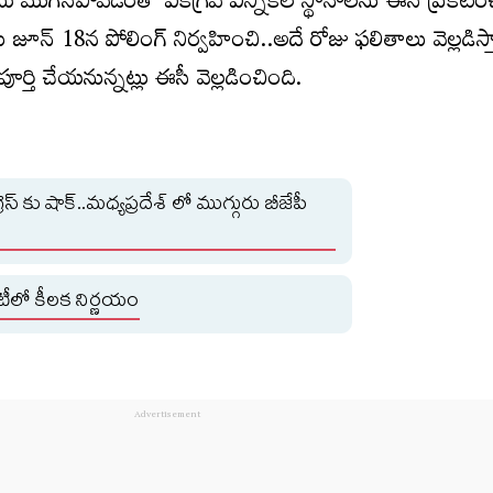
య ముగిసిపోవడంతో ఏకగ్రీవ ఎన్నికల స్థానాలను ఈసీ ప్రకటించ
 జూన్ 18న పోలింగ్ నిర్వహించి..అదే రోజు ఫలితాలు వెల్లడిస్
ూర్తి చేయనున్నట్లు ఈసీ వెల్లడించింది.
రెస్ కు షాక్..మధ్యప్రదేశ్ లో ముగ్గురు బీజేపీ
ేటీలో కీలక నిర్ణయం