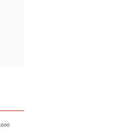
కు వరద