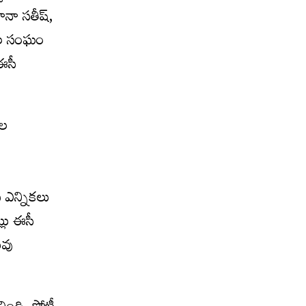
నా సతీష్‌,
ికల సంఘం
ఈసీ
కల
ఎన్నికలు
్లు ఈసీ
ువు