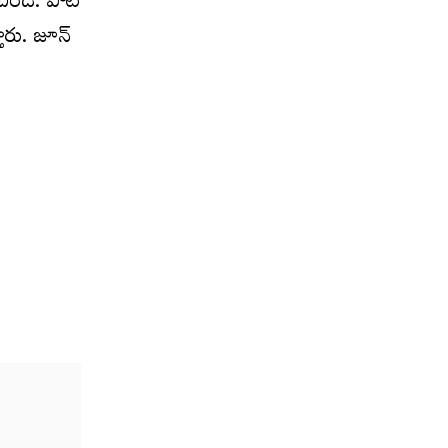
ింది. పోటీ
తారు. జూన్