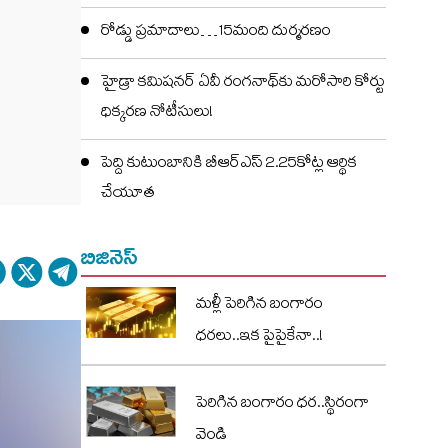
రోడ్డు ప్రమాదాలు…15మంది దుర్మరణం
హైడ్రా కమిషనర్ ఏవీ రంగనాథ్‌కు మరోసారి కోర్టు
ధిక్కరణ నోటీసులు!
పెద్ది కుటుంబానికి బీఆర్ఎస్ 2.25కోట్ల ఆర్థిక
చేయూత
బిజినెస్
మళ్లీ పెరిగిన బంగారం
ధరలు..ఇక పైపైకేనా..!
పెరిగిన బంగారం ధర..స్థిరంగా
వెండి