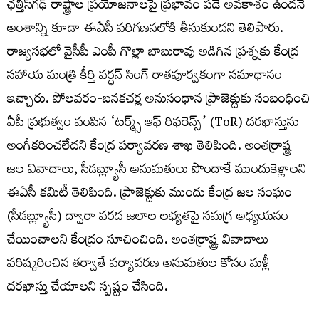
ఛత్తీస్‌గఢ్ రాష్ట్రాల ప్రయోజనాలపై ప్రభావం పడే అవకాశం ఉందనే
అంశాన్ని కూడా ఈఏసీ పరిగణనలోకి తీసుకుందని తెలిపారు.
రాజ్యసభలో వైసీపీ ఎంపీ గొల్లా బాబురావు అడిగిన ప్రశ్నకు కేంద్ర
సహాయ మంత్రి కీర్తి వర్ధన్ సింగ్ రాతపూర్వకంగా సమాధానం
ఇచ్చారు. పోలవరం-బనకచర్ల అనుసంధాన ప్రాజెక్టుకు సంబంధించి
ఏపీ ప్రభుత్వం పంపిన ‘టర్మ్స్ ఆఫ్ రిఫరెన్స్’ (ToR) దరఖాస్తును
అంగీకరించలేదని కేంద్ర పర్యావరణ శాఖ తెలిపింది. అంతర్రాష్ట్ర
జల వివాదాలు, సీడబ్ల్యూసీ అనుమతులు పొందాకే ముందుకెళ్లాలని
ఈఏసీ కమిటీ తెలిపింది. ప్రాజెక్టుకు ముందు కేంద్ర జల సంఘం
(సీడబ్ల్యూసీ) ద్వారా వరద జలాల లభ్యతపై సమగ్ర అధ్యయనం
చేయించాలని కేంద్రం సూచించింది. అంతర్రాష్ట్ర వివాదాలు
పరిష్కరించిన తర్వాతే పర్యావరణ అనుమతుల కోసం మళ్లీ
దరఖాస్తు చేయాలని స్పష్టం చేసింది.