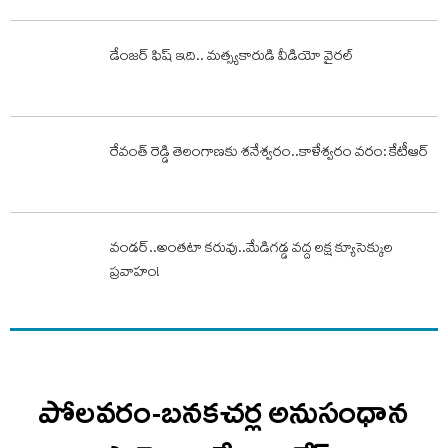
డేంజర్ ఫిష్ ఇది.. మత్స్యకారుడి వీడియో వైరల్
రేవంత్ రెడ్డి తెలంగాణకు శనేశ్వరం..కాళేశ్వరం వరం: కేటీఆర్
వండర్..అంతటా కరువు..మేడిగడ్డ వద్ద లక్ష క్యూసెక్కుల
ప్రవాహం!
పోలవరం-బనకచర్ల అనుసంధాన