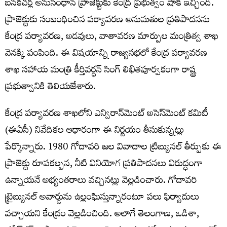
బనకచర్ల అనుసంధాన ప్రాజెక్టుకు కేంద్ర ప్రభుత్వం షాక్ ఇచ్చింది.
ప్రాజెక్టుకు సంబంధించిన పర్యావరణ అనుమతుల ప్రతిపాదనను
కేంద్ర పర్యావరణ, అడవులు, వాతావరణ మార్పుల మంత్రిత్వ శాఖ
వెనక్కి పంపింది. ఈ విషయాన్ని రాజ్యసభలో కేంద్ర పర్యావరణ
శాఖ సహాయ మంత్రి కీర్తివర్ధన్ సింగ్ లిఖితపూర్వకంగా రాష్ట్ర
ప్రభుత్వానికి తెలియజేశారు.
కేంద్ర పర్యావరణ శాఖలోని ఎన్విరాన్‌మెంట్ అసెస్‌మెంట్ కమిటీ
(ఈఏసీ) నివేదికల ఆధారంగా ఈ నిర్ణయం తీసుకున్నట్లు
పేర్కొన్నారు. 1980 గోదావరి జల వివాదాల ట్రిబ్యునల్ తీర్పుకు ఈ
ప్రాజెక్టు రూపకల్పన, నీటి వినియోగ ప్రతిపాదనలు విరుద్ధంగా
ఉన్నాయనే అభ్యంతరాలు వచ్చినట్లు వెల్లడించారు. గోదావరి
ట్రైబ్యునల్ అవార్డును ఉల్లంఘిస్తున్నారంటూ పలు ఫిర్యాదులు
వచ్చాయని కేంద్రం వెల్లడించింది. అలాగే తెలంగాణ, ఒడిశా,