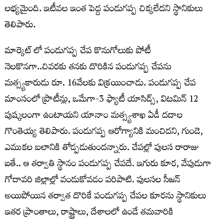
లభ్యమైంది. ఇటీవల ఇంత పెద్ద పండుగప్ప చిక్కలేదని స్థానికులు
తెలిపారు.
మార్కెట్ లో పండుగప్ప చేప కొనుగోలుకు పోటీ
నెలకొనగా..చివరకు తనకు దొరికిన పండుగప్ప చేపను
మత్స్యకారుడు రూ. 16వేలకు విక్రయించాడు. పండుగప్ప చేప
మాంసంలో ప్రొటీన్లు, ఒమేగా-3 ఫ్యాటీ యాసిడ్స్, విటమిన్ 12
పుష్కలంగా ఉంటాయని యానాం మత్స్యశాఖ ఏడీ దడాల
గొంతెయ్య తెలిపారు. పండుగప్ప ఆరోగ్యానికి మంచిదని, గుండె,
ఎముకల బలానికి తోడ్పడుతుందన్నారు. చేపల్లో పులస రారాజు
ఐతే.. ఆ తర్వాతి స్థానం పండుగప్ప చేపదే. ఇగురు కూర, వేపుడుగా
గోదావరి జిల్లాల్లో వండుకోవడం పరిపాటి. పులసల సీజన్
అయిపోయిన తర్వాత దొరికే పండుగప్ప చేపల కూరను స్థానికులు
ఇతర ప్రాంతాలు, రాష్ట్రాలు, దేశాలలో ఉండే తమవారికి