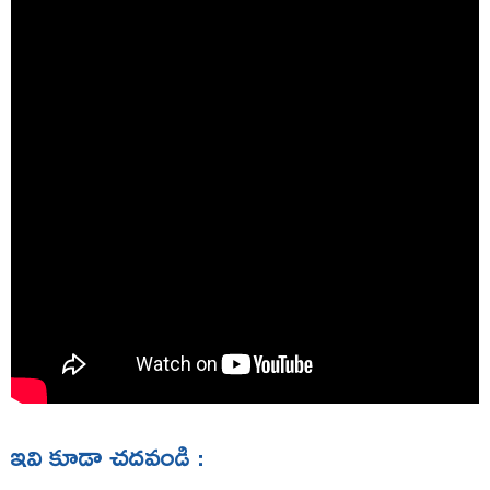
ఇవి కూడా చదవండి :