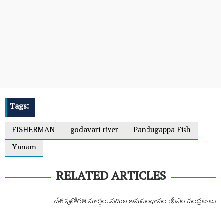
Tags:
FISHERMAN
godavari river
Pandugappa Fish
Yanam
RELATED ARTICLES
దేశ పురోగతి మార్గం..నదుల అనుసంధానం : సీఎం చంద్రబాబు