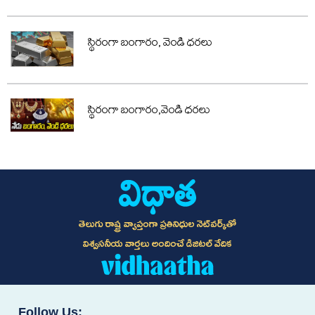
స్థిరంగా బంగారం, వెండి ధరలు
స్థిరంగా బంగారం,వెండి ధరలు
తెలుగు రాష్ట్ర వ్యాప్తంగా ప్రతినిధుల నెట్‌వర్క్‌తో
విశ్వసనీయ వార్తలు అందించే డిజిటల్ వేదిక
Follow Us: