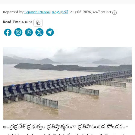
Reported by:
Tejaswini Nanna
|
ఆంధ్ర ప్రదేశ్
|
Aug 06, 2026, 4:47 pm IST
Read Time:
4 mins
ఆంధ్రప్రదేశ్ ప్రభుత్వం ప్రతిష్ఠాత్మకంగా ప్రతిపాదించిన పోలవరం-