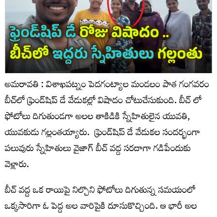
అమరావతి : విశాఖపట్నం పెదగంట్యాల మండలం పాత గంగవరం
బీచ్‌లో ఫ్రెండ్‌షిప్ డే వేడుకల్లో విషాదం చోటుచేసుకుంది. బీచ్ లో
ఫోటోలు దిగుతుండగా అలల తాకిడికి స్నేహితులైన యువతి,
యువకుడు గల్లంతయ్యారు. ఫ్రెండ్‌షిప్ డే వేడుకల సందర్భంగా
పలువురు స్నేహితులు వైజాగ్ బీచ్ వద్ద సరదాగా గడిపేందుకు
వెళ్లారు.
బీచ్ వద్ద ఒక రాయిపై నిల్చొని ఫోటోలు దిగుతున్న సమయంలో
ఒక్కసారిగా ఓ పెద్ద అల వారిపైకి దూసుకొచ్చింది. ఆ భారీ అల