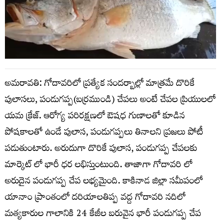
అమరావతి: గోదావరిలో ప్రత్యేక సందర్బాల్లో మాత్రమే దొరికే
పులాసలు, పండుగప్ప(బర్రముండి) చేపలు అంటే చేపల ప్రియులలో
యమ క్రేజ్. ఆరోగ్య పరిరక్షణలో ఔషధ గుణాలతో కూడిన
పోషకాలతో ఉండే పులాస, పండుగప్పలు తినాలని ప్రజలు పోటీ
పడుతుంటారు. అరుదుగా దొరికే పులాస, పండుగప్ప చేపలకు
మార్కెట్ లో భారీ ధర లభిస్తుంటుంది. తాజాగా గోదావరి లో
అరుదైన పండుగప్ప చేప లభ్యమైంది. కాకినాడ జిల్లా సమీపంలో
యానాం ప్రాంతంలో దరియాలతిప్ప వద్ద గోదావరి నదిలో
మత్యకారుల గాలానికి 24 కేజీల బరువైన భారీ పండుగప్ప చేప