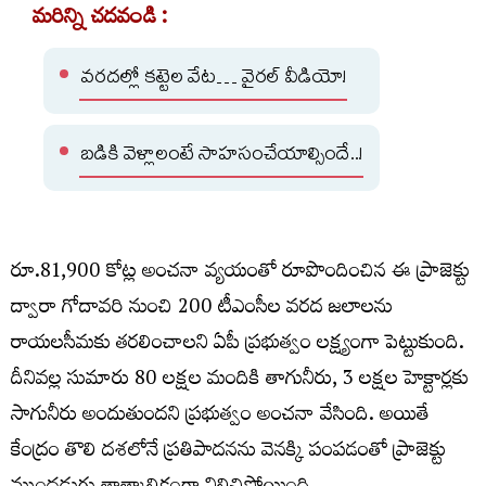
మరిన్ని చదవండి :
వరదల్లో కట్టెల వేట… వైరల్ వీడియో!
బడికి వెళ్లాలంటే సాహసంచేయాల్సిందే..!
రూ.81,900 కోట్ల అంచనా వ్యయంతో రూపొందించిన ఈ ప్రాజెక్టు
ద్వారా గోదావరి నుంచి 200 టీఎంసీల వరద జలాలను
రాయలసీమకు తరలించాలని ఏపీ ప్రభుత్వం లక్ష్యంగా పెట్టుకుంది.
దీనివల్ల సుమారు 80 లక్షల మందికి తాగునీరు, 3 లక్షల హెక్టార్లకు
సాగునీరు అందుతుందని ప్రభుత్వం అంచనా వేసింది. అయితే
కేంద్రం తొలి దశలోనే ప్రతిపాదనను వెనక్కి పంపడంతో ప్రాజెక్టు