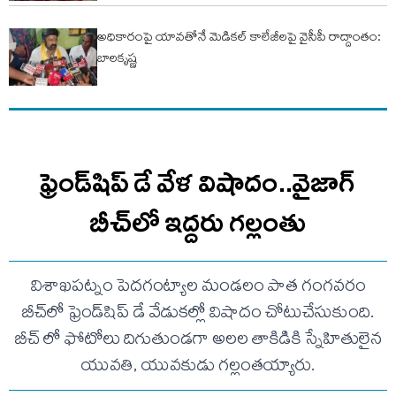
అధికారంపై యావతోనే మెడికల్ కాలేజీలపై వైసీపీ రాద్దాంతం:
బాలకృష్ణ
ఫ్రెండ్‌షిప్ డే వేళ విషాదం..వైజాగ్
బీచ్‌లో ఇద్దరు గల్లంతు
విశాఖపట్నం పెదగంట్యాల మండలం పాత గంగవరం
బీచ్‌లో ఫ్రెండ్‌షిప్ డే వేడుకల్లో విషాదం చోటుచేసుకుంది.
బీచ్ లో ఫోటోలు దిగుతుండగా అలల తాకిడికి స్నేహితులైన
యువతి, యువకుడు గల్లంతయ్యారు.