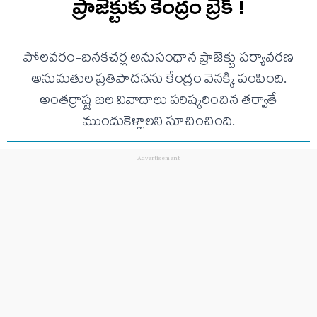
ప్రాజెక్టుకు కేంద్రం బ్రేక్ !
పోలవరం-బనకచర్ల అనుసంధాన ప్రాజెక్టు పర్యావరణ
అనుమతుల ప్రతిపాదనను కేంద్రం వెనక్కి పంపింది.
అంతర్రాష్ట్ర జల వివాదాలు పరిష్కరించిన తర్వాతే
ముందుకెళ్లాలని సూచించింది.