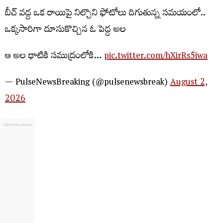
బీచ్ వద్ద ఒక రాయిపై నిల్చొని ఫోటోలు దిగుతున్న సమయంలో..
ఒక్కసారిగా దూసుకొచ్చిన ఓ పెద్ద అల
ఆ అల ధాటికి సముద్రంలోకి…
pic.twitter.com/hXirRs5iwa
— PulseNewsBreaking (@pulsenewsbreak)
August 2,
2026