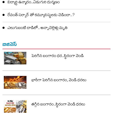
విద్యార్ధి ఉన్మాదం..ఏడుగురి దుర్మణం
రేవంత్ సర్కార్ తో కమ్యూనిస్టులకు చెడిందా..?
ఎలుగుబంటి దాడిలో.. అన్నాచెల్లెళ్లు మృతి
బిజినెస్
పెరిగిన బంగారం ధర..స్థిరంగా వెండి
భారీగా పెరిగిన బంగారం, వెండి ధరలు
తగ్గిన బంగారం..స్థిరంగా వెండి ధరలు