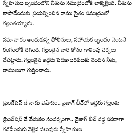
స్నేహితుల బృందంలోని నీతును సముద్రంలోకి లాక్కెళ్లింది. నీతును
కాపాడేందుకు ప్రయత్నించిన రాము సైతం సముద్రంలో
గల్లంతయ్యాడు.
సమాచారం అందుకున్న పోలీసులు, సహాయక బృందం వెంటనే
రంగంలోకి దిగింది. గల్లంతైన వారి కోసం గాలింపు చర్యలు
చేపట్టారు. గల్లంతైన ఇద్దరు పెదజాలరిపేటకు చెందిన నీతు,
రాములుగా గుర్తించారు.
ఫ్రెండ్‌షిప్ డే నాడు విషాదం.. వైజాగ్ బీచ్‌లో ఇద్దరు గల్లంతు
ఫ్రెండ్‌షిప్ డే వేడుకల సందర్భంగా.. వైజాగ్ బీచ్ వద్ద సరదాగా
గడిపేందుకు వెళ్లిన పలువురు స్నేహితులు