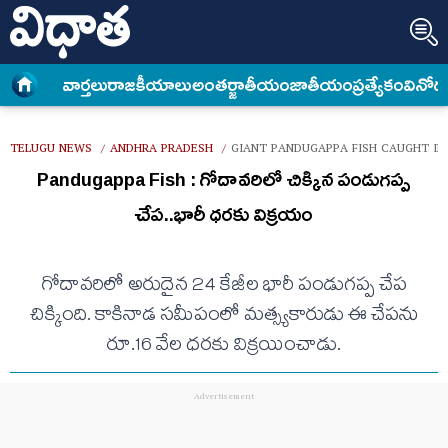
వార్త‌లు
రాజకీయాలు
అంత‌ర్జాతీయం
జాతీయం
ప్రత్యేకం
వినోద
TELUGU NEWS
ANDHRA PRADESH
GIANT PANDUGAPPA FISH CAUGHT IN
/
/
Pandugappa Fish : గోదావరిలో చిక్కిన పండుగప్ప
చేప..భారీ ధరకు విక్రయం
గోదావరిలో అరుదైన 24 కేజీల భారీ పండుగప్ప చేప
చిక్కింది. కాకినాడ సమీపంలో మత్స్యకారుడు ఈ చేపను
రూ.16 వేల ధరకు విక్రయించాడు.