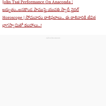
Jolin Tsai Performance On Anaconda :
అద్బుతం..అనకొండ పాముపై యువతి స్వారీ వైరల్
Horoscope | సోమ‌వారం రాశిఫ‌లాలు.. ఈ రాశివారికి జీవిత
భాగ‌స్వామితో క‌ల‌హాలు..!