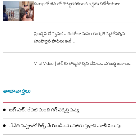
విశాఖలో బీచ్ లో కొట్టుకపోయిన ఇద్దరు విదేశీయులు
ఫ్రెండ్షిప్ డే స్పెష‌ల్.. ఈ రోజు మ‌నం గుర్తు తెచ్చుకోవ‌ల్సిన
హుషారైన పాట‌లు ఇవే..!
Viral Video | బీచ్‌కు కొట్టుకొచ్చిన చేప‌లు.. ఎగ‌బ‌డ్డ జ‌నాలు..
తాజావార్తలు
బిగ్ షాక్..రేపటి నుంచి గిగ్ వర్కర్ల సమ్మె
చేనేత వస్త్రాలతో రీల్స్ చేయండి: యువతకు ప్రధాని మోదీ పిలుపు