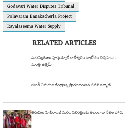
Godavari Water Disputes Tribunal
Polavaram Banakacherla Project
Rayalaseema Water Supply
RELATED ARTICLES
మరమ్మతులు పూర్తయ్యాకే కాళేశ్వరం బ్యారేజీల నిర్వహణ :
మంత్రి ఉత్తమ్
కుంకీ ఏనుగుల కేంద్రాన్ని ప్రారంభించిన పవన్ కల్యాణ్
తిరుమల హథీరాంజీ మఠం పరిరక్షణకు తెలంగాణ నేతల పోరు