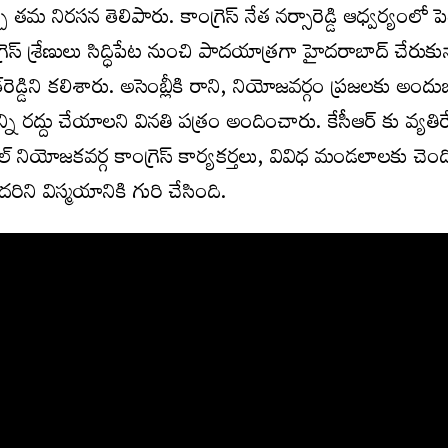
 తమ నిరసన తెలిపారు. కాంగ్రెస్ నేత నర్సారెడ్డి ఆధ్వర్యంలో పెద
రెస్ శ్రేణులు సిద్ధిపేట నుంచి పాదయాత్రగా హైదరాబాద్ చేరుకున
ెడ్డిని కలిశారు. అసెంబ్లీకి రాని, నియోజవర్గం ప్రజలకు అంద
న్ని రద్దు చేయాలని వినతి పత్రం అందించారు. కేసీఆర్ కు వ్యత
వేల్ నియోజకవర్గ కాంగ్రెస్ కార్యకర్తలు, వివిధ మండలాలకు చెం
ిని విస్మయానికి గురి చేసింది.