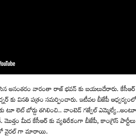
ి కలిసిన అనంతరం వారంతా రాజ్ భవన్ కు బయలుదేరారు. కేసీఆ
ర్నర్ కు వినతి పత్రం సమర్పించారు. ఇటీవల బీజేపీ ఆధ్వర్యంలో 
్ కు టూ లెట్ బోర్డు తగిలించి.. వాంటెడ్ గజ్వేల్ ఎమ్మెల్యే..అ
 మొత్తం మీద కేసీఆర్ కు వ్యతిరేకంగా బీజేపీ, కాంగ్రెస్ పార్టీలు 
లో వైరల్ గా మారాయి.