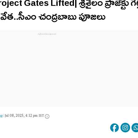
ect Gates Lifted| శ్రీశైలం ప్రాజెక్టు గేట
తివేత..సీఎం చంద్రబాబు పూజలు
ng
|
Jul 08, 2025, 4:12 pm IST