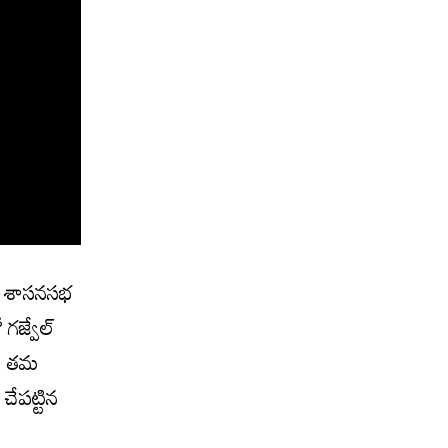
ర్ శాసనసభ
గజ్వేల్
ంటూ తమ
చేపట్టిన