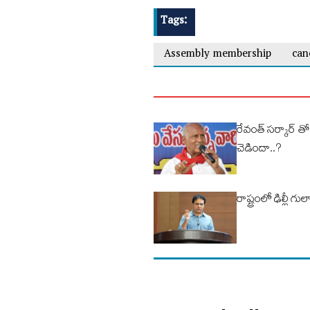
Tags:
Assembly membership
can
రేవంత్ సర్కార్ తో
చెడిందా..?
రాష్ట్రంలో ఢిల్లీ గ