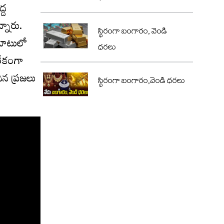
్ద
్నారు.
స్థిరంగా బంగారం, వెండి
ుబాటులో
ధరలు
ిరేకంగా
దిన ప్రజలు
స్థిరంగా బంగారం,వెండి ధరలు