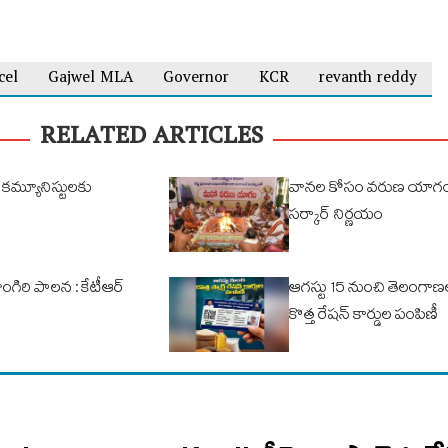
cel
Gajwel MLA
Governor
KCR
revanth reddy
RELATED ARTICLES
 కమ్యూనిస్టులకు
వానల కోసం వరుణ యాగం
సర్కార్ నిర్ణయం
ులాంగిరి పాలన : కేటీఆర్
ఆగస్టు 15 నుంచి తెలంగాణల
కొత్త రేషన్ కార్డుల పంపిణీ