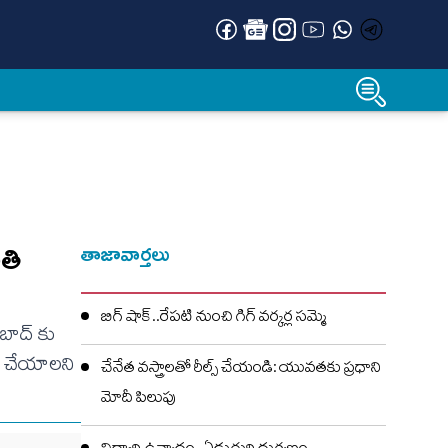
తి
తాజావార్తలు
బిగ్ షాక్..రేపటి నుంచి గిగ్ వర్కర్ల సమ్మె
ాబాద్ కు
దు చేయాలని
చేనేత వస్త్రాలతో రీల్స్ చేయండి: యువతకు ప్రధాని
మోదీ పిలుపు