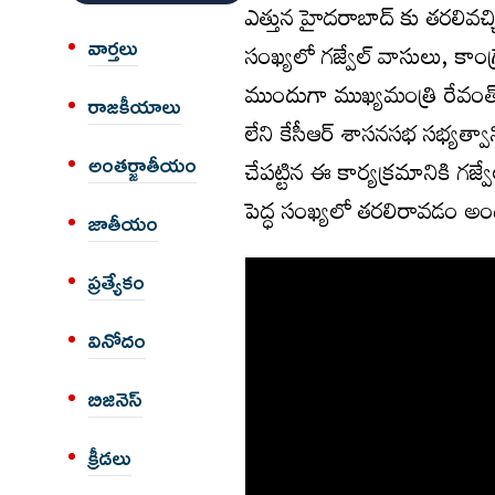
ఎత్తున హైదరాబాద్ కు తరలివచ్చి
వార్త‌లు
సంఖ్యలో గజ్వేల్ వాసులు, కాంగ్
ముందుగా ముఖ్యమంత్రి రేవంత్‌ర
రాజకీయాలు
లేని కేసీఆర్‌ శాసనసభ సభ్యత్వా
అంత‌ర్జాతీయం
చేపట్టిన ఈ కార్యక్రమానికి గజ్
పెద్ధ సంఖ్యలో తరలిరావడం అందర
జాతీయం
ప్రత్యేకం
వినోదం
బిజినెస్
క్రీడలు