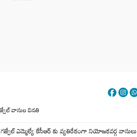
జ్వేల్ ఎమ్మెల్యే కేసీఆర్ కు వ్యతిరేకంగా నియోజకవర్గ వాసులు 