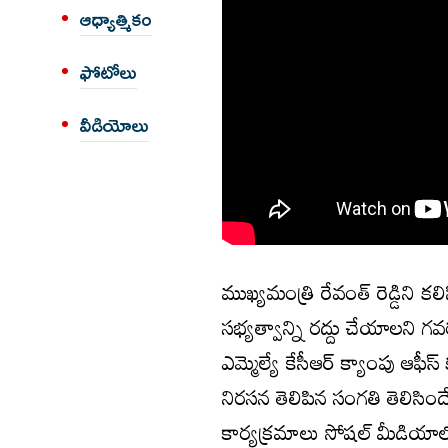
ఆధ్యాత్మికం
ఫోటోలు
వీడియోలు
ముఖ్యమంత్రి రేవంత్ రెడ్డిన
సభ్యత్వాన్ని రద్దు చేయాలని గవ
ఎమ్మెల్యే కేసీఆర్ క్యాంపు ఆఫీస
నిరసన తెలిపిన సంగతి తెలిసిందే.
కార్యక్రమాలు సోషల్ మీడియా