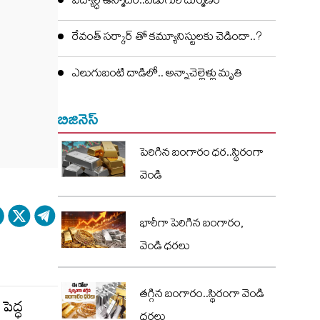
విద్యార్ధి ఉన్మాదం..ఏడుగురి దుర్మణం
రేవంత్ సర్కార్ తో కమ్యూనిస్టులకు చెడిందా..?
ఎలుగుబంటి దాడిలో.. అన్నాచెల్లెళ్లు మృతి
బిజినెస్
పెరిగిన బంగారం ధర..స్థిరంగా
వెండి
భారీగా పెరిగిన బంగారం,
వెండి ధరలు
తగ్గిన బంగారం..స్థిరంగా వెండి
పెద్ధ
ధరలు