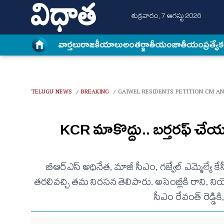
శుక్రవారం, 7 ఆగస్టు 2026
వార్త‌లు
రాజకీయాలు
అంత‌ర్జాతీయం
జాతీయం
ప్రత్యే
TELUGU NEWS
BREAKING
GAJWEL RESIDENTS PETITION CM A
/
/
KCR మాకొద్దు.. బర్తరఫ్ చేయం
బీఆర్ఎస్ అధినేత, మాజీ సీఎం, గజ్వేల్ ఎమ్మెల్యే 
తరలివచ్చి తమ నిరసన తెలిపారు. అసెంబ్లీకి రాని, ని
సీఎం రేవంత్ రెడ్డి