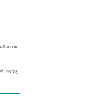
..తెలంగాణ
ో 1.05 కోట్ల