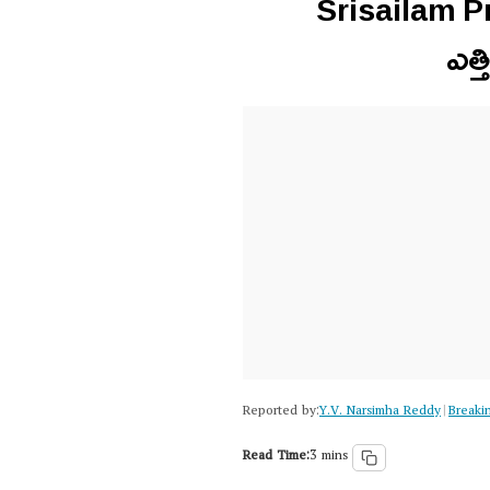
Srisailam Proj
ఎత్
Reported by:
Y.V. Narsimha Reddy
Breaki
|
Read Time:
3 mins