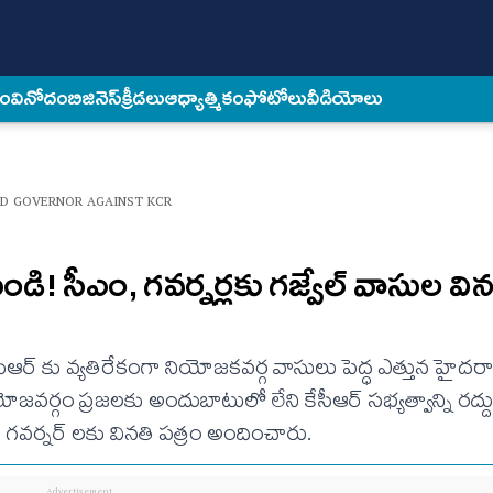
కం
వినోదం
బిజినెస్
క్రీడలు
ఆధ్యాత్మికం
ఫోటోలు
వీడియోలు
ND GOVERNOR AGAINST KCR
డి! సీఎం, గవర్నర్లకు గజ్వేల్ వాసుల విన
కేసీఆర్ కు వ్యతిరేకంగా నియోజకవర్గ వాసులు పెద్ధ ఎత్తున హైదర
యోజవర్గం ప్రజలకు అందుబాటులో లేని కేసీఆర్‌ సభ్యత్వాన్ని రద్
కి, గవర్నర్ లకు వినతి పత్రం అందించారు.