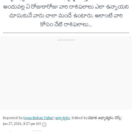
అందువ‌ల్ల ఏ రోజుకారోజు వారి రాశిఫ‌లాలు ఎలా ఉన్నాయ‌ని
చూసుకునే వారు చాలా మందే ఉంటారు. అలాంటి వారి
కోసం నేటి రాశిఫ‌లాలు...
Reported by:
Edited by:
విధాత ఆధ్యాత్మికం డెస్క్
Jagan Mohan Talluri
|
ఆధ్యాత్మికం
|
|
Jun 27, 2026, 8:27 pm IST