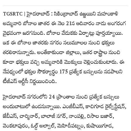
TGSRTC | హైద‌రాబాద్ : సికింద్రాబాద్‌ ఉజ్జయిని మహంకాళి
అమ్మవారి బోనాల జాతర ఈ నెల 21న ఆదివారం నాడు అంగ‌రంగ
వైభ‌వంగా జ‌ర‌గ‌నుంది. బోనాల వేడుక‌కు ఏర్పాట్లు పూర్త‌య్యాయి.
ఇక ఈ బోనాల జాత‌ర‌కు న‌గ‌రం న‌లుమూలల నుంచి భ‌క్తులు
త‌ర‌లిరానున్నారు. అంతేకాకుండా జిల్లాలు, ఇత‌ర రాష్ట్రాల నుంచి
కూడా భ‌క్తులు వ‌చ్చి అమ్మ‌వారికి మొక్కులు చెల్లించుకుంటారు. ఈ
నేప‌థ్యంలో భక్తుల సౌకర్యార్థం 175 ప్రత్యేక బస్సులను న‌డ‌పాల‌ని
టీజీఎస్ ఆర్టీసీ నిర్ణ‌యించింది.
హైద‌రాబాద్ న‌గ‌రంలోని 24 ప్రాంతాల నుంచి ప్రత్యేక బస్సులు
అందుబాటులో ఉండ‌నున్నాయి. ఎంజీబీఎస్, కాచిగూడ రైల్వేస్టేష‌న్,
జేబీఎస్, చార్మినార్, బాలాజీ న‌గ‌ర్, నాంప‌ల్లి, రిసాల బ‌జార్,
వెంక‌టాపురం, ఓల్డ్ అల్వాల్, మెహిదీప‌ట్నం, కుషాయిగూడ‌,