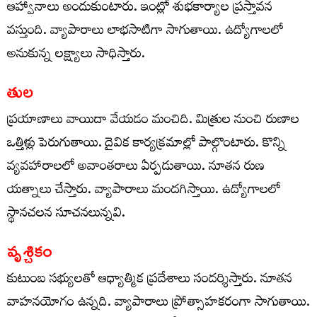
ఆహ్వానాలు అందుకుంటారు. ఇంట్లో శుభకార్యాల ప్రస్తావన
వస్తుంది. వ్యాపారాలు లాభసాటిగా సాగుతాయి. ఉద్యోగాలలో
అనుకున్న లక్ష్యాలు సాధిస్తారు.
తుల
ప్రయాణాలు వాయిదా వేయడం మంచిది. మిత్రుల నుంచి రుణాల
ఒత్తిళ్లు పెరుగుతాయి. దైవిక కార్యక్రమాల్లో పాల్గొంటారు. కొన్ని
వ్యవహారాలలో అవాంతరాలు ఏర్పడుతాయి. నూతన రుణ
యత్నాలు చేస్తారు. వ్యాపారాలు మందగిస్తాయి. ఉద్యోగాలలో
స్థానచలన సూచనలున్నవి.
వృశ్చికం
కుటుంబ సభ్యులతో ఆధ్యాత్మిక ప్రదేశాలు సందర్శిస్తారు. నూతన
వాహనయోగం ఉన్నది. వ్యాపారాలు ప్రోత్సాహకరంగా సాగుతాయి.