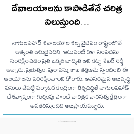
దేవాలయాలను కాపాడితేనే చరిత్ర
నిలుస్తుంది…
నాగులపహాడ్ శివాలయాల శిల్ప వైభవం రాష్ట్రంలోనే
అత్యంత అరుదైనదని, ఇటువంటి కళా సంపదను
సంరక్షించడం ప్రతి ఒక్కరి బాధ్యత అని కట్టా శేఖర్ రెడ్డి
అన్నారు. ప్రభుత్వం, పురావస్తు శాఖ తక్షణమే స్పందించి ఈ
ఆలయాలను పరిరక్షించాలని కోరారు. అవసరమైన అభివృద్ధి
పనులు చేపట్టి పర్యాటక కేంద్రంగా తీర్చిదిద్దితే నాగులపహాడ్
దేశవ్యాప్తంగా గుర్తింపు పొందే చారిత్రక వారసత్వ క్షేత్రంగా
అవతరిస్తుందని అభిప్రాయపడ్డారు.