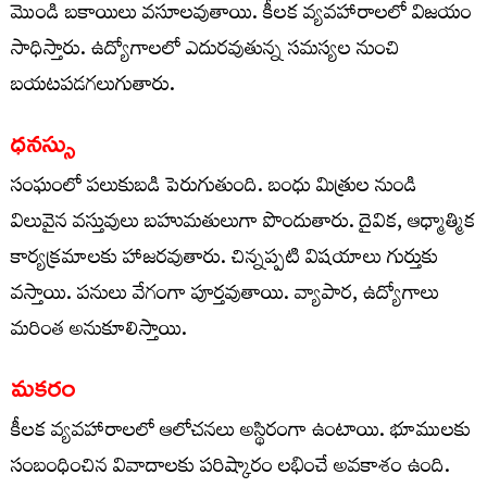
మొండి బకాయిలు వసూలవుతాయి. కీలక వ్యవహారాలలో విజయం
సాధిస్తారు. ఉద్యోగాలలో ఎదురవుతున్న సమస్యల నుంచి
బయటపడగలుగుతారు.
ధనస్సు
సంఘంలో పలుకుబడి పెరుగుతుంది. బంధు మిత్రుల నుండి
విలువైన వస్తువులు బహుమతులుగా పొందుతారు. దైవిక, ఆధ్మాత్మిక
కార్యక్రమాలకు హాజరవుతారు. చిన్నప్పటి విషయాలు గుర్తుకు
వస్తాయి. పనులు వేగంగా పూర్తవుతాయి. వ్యాపార, ఉద్యోగాలు
మరింత అనుకూలిస్తాయి.
మకరం
కీలక వ్యవహారాలలో ఆలోచనలు అస్థిరంగా ఉంటాయి. భూములకు
సంబంధించిన వివాదాలకు పరిష్కారం లభించే అవకాశం ఉంది.