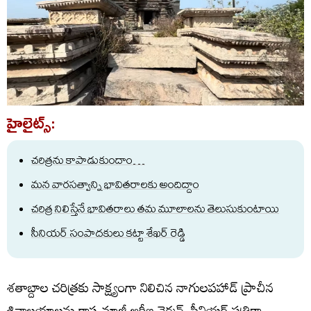
హైలైట్స్:
చరిత్రను కాపాడుకుందాం…
మన వారసత్వాన్ని భావితరాలకు అందిద్దాం
చరిత్ర నిలిస్తేనే భావితరాలు తమ మూలాలను తెలుసుకుంటాయి
సీనియర్ సంపాదకులు కట్టా శేఖర్ రెడ్డి
శతాబ్దాల చరిత్రకు సాక్ష్యంగా నిలిచిన నాగులపహాడ్ ప్రాచీన