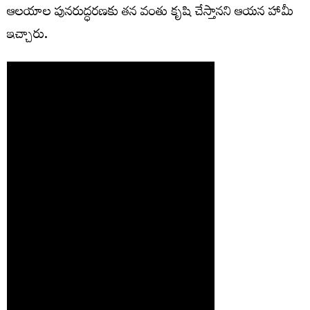
ఆలయాల పునరుద్ధరణకు తన వంతు కృషి చేస్తానని ఆయన హామీ
ఇచ్చారు.