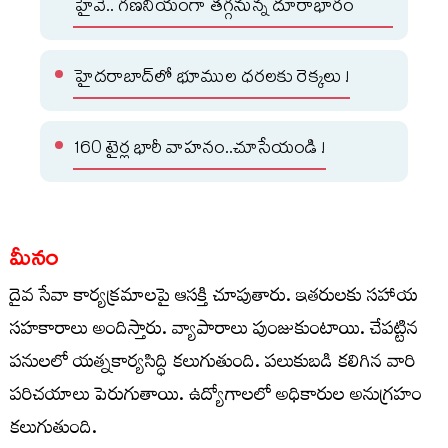
హైవే.. గణనీయంగా తగ్గనున్న దూరాభారం
హైదరాబాద్‌లో భూముల ధరలకు రెక్కలు !
160 టైర్ల భారీ వాహనం..చూసేయండి !
మీనం
దైవ సేవా కార్యక్రమాలపై ఆసక్తి చూపుతారు. ఇతరులకు సహాయ
సహకారాలు అందిస్తారు. వ్యాపారాలు పుంజుకుంటాయి. చేపట్టిన
పనులలో యత్నకార్యసిద్ధి కలుగుతుంది. పలుకుబడి కలిగిన వారి
పరిచయాలు పెరుగుతాయి. ఉద్యోగాలలో అధికారుల అనుగ్రహం
కలుగుతుంది.