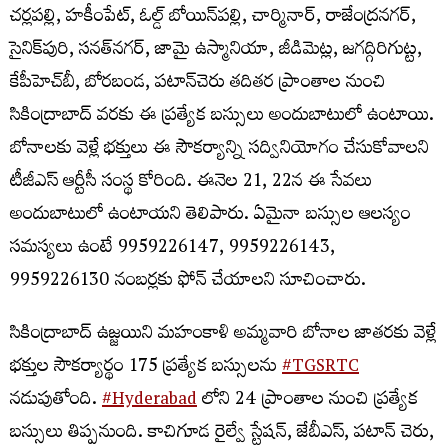
చ‌ర్ల‌పల్లి, హ‌కీంపేట్, ఓల్డ్ బోయిన్‌ప‌ల్లి, చార్మినార్, రాజేంద్ర‌న‌గ‌ర్,
సైనిక్‌పురి, స‌న‌త్‌న‌గ‌ర్, జామై ఉస్మానియా, జీడిమెట్ల‌, జ‌గద్గిరిగుట్ట‌,
కేపీహెచ్‌బీ, బోరబండ‌, ప‌టాన్‌చెరు తదితర ప్రాంతాల నుంచి
సికింద్రాబాద్ వరకు ఈ ప్రత్యేక బస్సులు అందుబాటులో ఉంటాయి.
బోనాలకు వెళ్లే భక్తులు ఈ సౌకర్యాన్ని సద్వినియోగం చేసుకోవాలని
టీజీఎస్ ఆర్టీసీ సంస్థ కోరింది. ఈనెల 21, 22న ఈ సేవలు
అందుబాటులో ఉంటాయని తెలిపారు. ఏమైనా బస్సుల ఆలస్యం
సమస్యలు ఉంటే 9959226147, 9959226143,
9959226130 నంబర్లకు ఫోన్‌ చేయాలని సూచించారు.
సికింద్రాబాద్‌ ఉజ్జయిని మహంకాళి అమ్మవారి బోనాల జాతరకు వెళ్లే
భక్తుల సౌకర్యార్థం 175 ప్రత్యేక బస్సులను
#TGSRTC
నడుపుతోంది.
#Hyderabad
లోని 24 ప్రాంతాల నుంచి ప్రత్యేక
బస్సులు తిప్పనుంది. కాచిగూడ రైల్వే స్టేషన్, జేబీఎస్, పటాన్‌ చెరు,