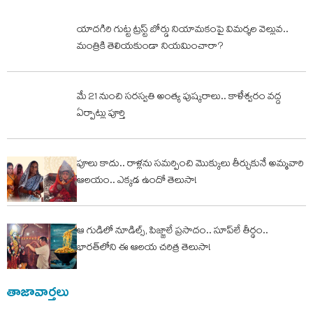
యాదగిరి గుట్ట ట్రస్ట్‌ బోర్డు నియామకంపై విమర్శల వెల్లువ..
మంత్రికి తెలియకుండా నియమించారా?
మే 21 నుంచి సరస్వతి అంత్య పుష్కరాలు.. కాళేశ్వరం వద్ద
ఏర్పాట్లు పూర్తి
పూలు కాదు.. రాళ్లను సమర్పించి మొక్కులు తీర్చుకునే అమ్మవారి
ఆలయం.. ఎక్కడ ఉందో తెలుసా!
ఆ గుడిలో నూడిల్స్, పిజ్జాలే ప్రసాదం.. సూప్‌లే తీర్థం..
భారత్‌లోని ఈ ఆలయ చరిత్ర తెలుసా!
తాజావార్తలు