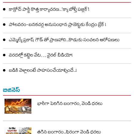
కాక్రోచ్ పార్టీ కొత్త కార్యాచరణ..‘క్యా బోల్తీ పబ్లిక్’!
పోలవరం-బనకచర్ల అనుసంధాన ప్రాజెక్టుకు కేంద్రం బ్రేక్ !
ఎమ్మెల్యే ప్రకాష్ గౌడ్ తో ప్రాణహాని..కొడుకు సంచలన ఆరోపణలు
వరదల్లో కట్టెల వేట… వైరల్ వీడియో!
బడికి వెళ్లాలంటే సాహసంచేయాల్సిందే..!
బిజినెస్
భారీగా పెరిగిన బంగారం, వెండి ధరలు
తగ్గిన బంగారం..స్థిరంగా వెండి ధరలు