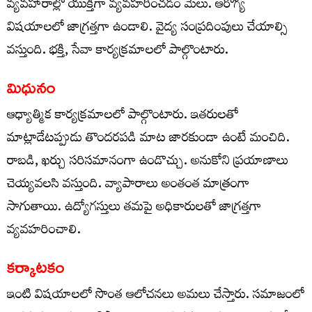
వ్యవహారాల్లో యుక్తిగా వ్యవహరించడం మేలు. ఆరోగ్య
విషయాలలో జాగ్రత్తగా ఉండాలి. వైద్య సంప్రదింపులు చేయాల్సి
వస్తుంది. భక్తి, సేవా కార్యక్రమాలలో పాల్గొంటారు.
మిధునం
ఆధ్యాత్మిక కార్యక్రమాలలో పాల్గొంటారు. ఇతరులతో
మాట్లాడేటప్పుడు తొందరపడి మాట జారకుండా ఉంటే మంచిది.
రాబడి, ఖర్చు సరిసమానంగా ఉండొచ్చు. అనుకోని ప్రయాణాలు
చెయ్యవలసి వస్తుంది. వ్యాపారాలు అంతంత మాత్రంగా
సాగుతాయి. ఉద్యోగస్తులు తమపై అధికారులతో జాగ్రత్తగా
వ్యవహరించాలి.
కర్కాటకం
ఇంటి విషయాలలో సొంత ఆలోచనలు అమలు చేస్తారు. సమాజంలో