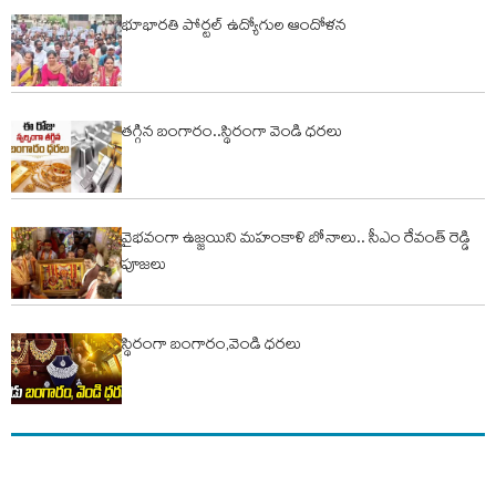
భూభారతి పోర్టల్ ఉద్యోగుల ఆందోళన
తగ్గిన బంగారం..స్థిరంగా వెండి ధరలు
వైభవంగా ఉజ్జయిని మహంకాళి బోనాలు.. సీఎం రేవంత్ రెడ్డి
పూజలు
స్థిరంగా బంగారం,వెండి ధరలు