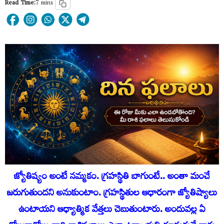
Read Time:
7 mins
జ్యోతిష్యం అంటే నమ్మకం. గ్రహస్థితి బాగుంటే.. అంతా మంచే
జరుగుతుందని అనుకుంటాం. గ్రహస్థితుల ఆధారంగా జ్యోతిష్యాలు
ఉంటాయని ఆధ్యాత్మిక వేత్తలు చెబుతుంటారు. అందువ‌ల్ల ఏ