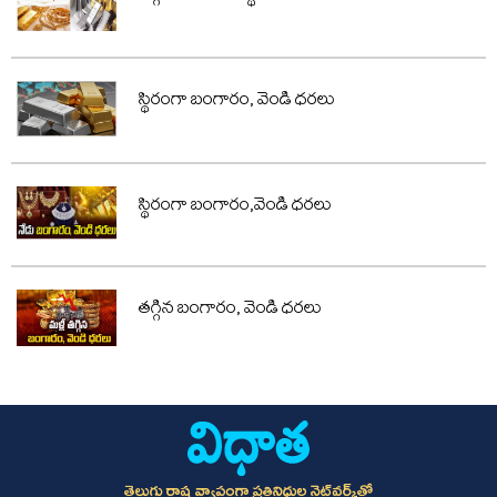
స్థిరంగా బంగారం, వెండి ధరలు
స్థిరంగా బంగారం,వెండి ధరలు
తగ్గిన బంగారం, వెండి ధరలు
తెలుగు రాష్ట్ర వ్యాప్తంగా ప్రతినిధుల నెట్‌వర్క్‌తో