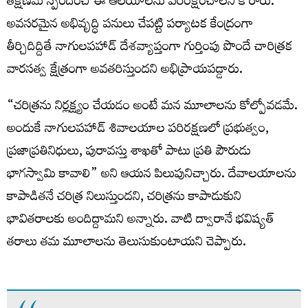
తక్షణమే స్పందించి ఈ ఆలయాలను పరిరక్షించాలని కోరారు.
అవసరమైన అభివృద్ధి పనులు చేపట్టి పర్యాటక కేంద్రంగా
తీర్చిదిద్దితే నాగులపహాడ్ దేశవ్యాప్తంగా గుర్తింపు పొందే చారిత్రక
వారసత్వ క్షేత్రంగా అవతరిస్తుందని అభిప్రాయపడ్డారు.
“చరిత్రను నిర్లక్ష్యం చేయడం అంటే మన మూలాలను కోల్పోవడమే.
అందుకే నాగులపహాడ్ శివాలయాల పరిరక్షణలో ప్రభుత్వం,
ప్రజాప్రతినిధులు, పురావస్తు శాఖతో పాటు ప్రతి పౌరుడు
భాగస్వామి కావాలి” అని ఆయన పిలుపునిచ్చారు. దేవాలయాలను
కాపాడితనే చరిత్ర నిలుస్తుందని, చరిత్రను కాపాడుకుని
భావితరాలకు అందిద్దామని అన్నారు. వాటి ద్వారానే భవిష్యత్‌
తరాలు తమ మూలాలను తెలుసుకుంటాయని చెప్పారు.