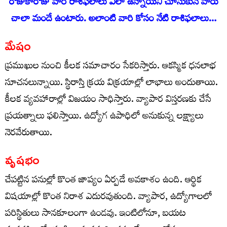
రోజుకారోజు వారి రాశిఫ‌లాలు ఎలా ఉన్నాయ‌ని చూసుకునే వారు
చాలా మందే ఉంటారు. అలాంటి వారి కోసం నేటి రాశిఫ‌లాలు…
మేషం
ప్రముఖుల నుంచి కీలక సమాచారం సేకరిస్తారు. ఆకస్మిక ధనలాభ
సూచనలున్నాయి. స్థిరాస్తి క్రయ విక్రయాల్లో లాభాలు అందుతాయి.
కీలక వ్యవహారాల్లో విజయం సాధిస్తారు. వ్యాపార విస్తరణకు చేసే
ప్రయత్నాలు ఫలిస్తాయి. ఉద్యోగ ఉపాధిలో అనుకున్న లక్ష్యాలు
నెరవేరుతాయి.
వృషభం
చేపట్టిన పనుల్లో కొంత జాప్యం ఏర్పడే అవకాశం ఉంది. ఆర్థిక
విషయాల్లో కొంత నిరాశ ఎదురవుతుంది. వ్యాపార, ఉద్యోగాలలో
పరిస్థితులు సానకూలంగా ఉండవు. ఇంటిలోనూ, బయట