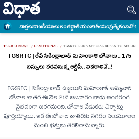
వార్త‌లు
రాజకీయాలు
అంత‌ర్జాతీయం
జాతీయం
ప్రత్యేకం
వినోద
TELUGU NEWS
DEVOTIONAL
TGSRTC RUNS SPECIAL BUSES TO SECUNDE
/
/
TGSRTC | రేపే సికింద్రాబాద్ మహంకాళి బోనాలు.. 175
బ‌స్సులు న‌డ‌ప‌నున్న ఆర్టీసీ.. వివ‌రాలివే..!
TGSRTC | సికింద్రాబాద్‌ ఉజ్జయిని మహంకాళి అమ్మవారి
బోనాల జాతర ఈ నెల 21న ఆదివారం నాడు అంగ‌రంగ
వైభ‌వంగా జ‌ర‌గ‌నుంది. బోనాల వేడుక‌కు ఏర్పాట్లు
పూర్త‌య్యాయి. ఇక ఈ బోనాల జాత‌ర‌కు న‌గ‌రం న‌లుమూలల
నుంచి భ‌క్తులు త‌ర‌లిరానున్నారు.