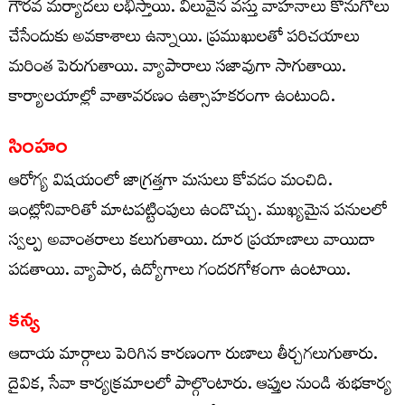
గౌరవ మర్యాదలు లభిస్తాయి. విలువైన వస్తు వాహనాలు కొనుగోలు
చేసేందుకు అవకాశాలు ఉన్నాయి. ప్రముఖులతో పరిచయాలు
మరింత పెరుగుతాయి. వ్యాపారాలు సజావుగా సాగుతాయి.
కార్యాలయాల్లో వాతావరణం ఉత్సాహకరంగా ఉంటుంది.
సింహం
ఆరోగ్య విషయంలో జాగ్రత్తగా మసులు కోవడం మంచిది.
ఇంట్లోనివారితో మాటపట్టింపులు ఉండొచ్చు. ముఖ్యమైన పనులలో
స్వల్ప అవాంతరాలు కలుగుతాయి. దూర ప్రయాణాలు వాయిదా
పడతాయి. వ్యాపార, ఉద్యోగాలు గందరగోళంగా ఉంటాయి.
కన్య
ఆదాయ మార్గాలు పెరిగిన కారణంగా రుణాలు తీర్చగలుగుతారు.
దైవిక, సేవా కార్యక్రమాలలో పాల్గొంటారు. ఆప్తుల నుండి శుభకార్య