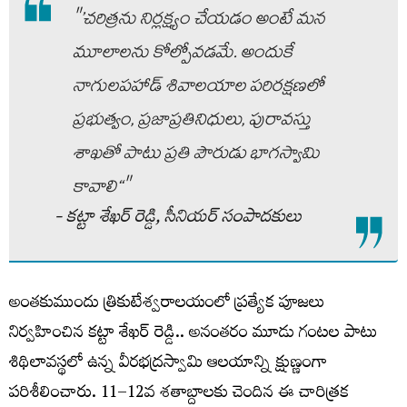
"’చరిత్రను నిర్లక్ష్యం చేయడం అంటే మన
మూలాలను కోల్పోవడమే. అందుకే
నాగులపహాడ్ శివాలయాల పరిరక్షణలో
ప్రభుత్వం, ప్రజాప్రతినిధులు, పురావస్తు
శాఖతో పాటు ప్రతి పౌరుడు భాగస్వామి
కావాలి‘‘"
- కట్టా శేఖర్‌ రెడ్డి, సీనియర్‌ సంపాదకులు
అంతకుముందు త్రికుటేశ్వరాలయంలో ప్రత్యేక పూజలు
నిర్వహించిన కట్టా శేఖర్ రెడ్డి.. అనంతరం మూడు గంటల పాటు
శిథిలావస్థలో ఉన్న వీరభద్రస్వామి ఆలయాన్ని క్షుణ్ణంగా
పరిశీలించారు. 11–12వ శతాబ్దాలకు చెందిన ఈ చారిత్రక