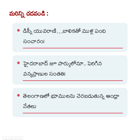
మరిన్ని చదవండి :
డిస్నీ యువరాణి…బాలికతో ముళ్ల పంది
సంచారం!
హైదరాబాద్ జూ పార్కులోనూ.. పెరిగిన
వన్యప్రాణుల సంతతి!
తెలంగాణలో భూములను చెరబడుతున్న ఆంధ్రా
నేతలు