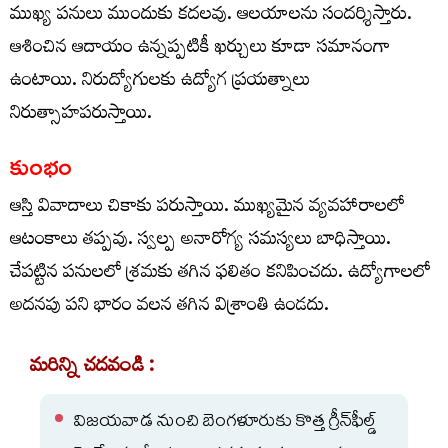
ముఖ్య పనులు ముందుకు కదలవు. ఆలయాలను సందర్శిస్తారు.
ఆశించిన ఆదాయం ఉన్నప్పటికీ ఖర్చులు కూడా సమానంగా
ఉంటాయి. నిరుద్యోగులకు ఉద్యోగ ప్రయత్నాలు
నిరుత్సాహపరుస్తాయి.
కుంభం
ఆస్తి వివాదాలు చికాకు పరుస్తాయి. ముఖ్యమైన వ్యవహారాలలో
ఆటంకాలు తప్పవు. స్వల్ప అనారోగ్య సమస్యలు బాధిస్తాయి.
చేపట్టిన పనులలో శ్రమకు తగిన ఫలితం కనిపించదు. ఉద్యోగాలలో
అదనపు పని భారం వలన తగిన విశ్రాంతి ఉండదు.
మరిన్ని చదవండి :
విజయవాడ నుంచి బెంగళూరుకు కొత్త గ్రీన్‌ఫీల్డ్‌