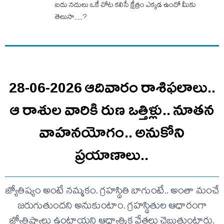
ఐదు నదులు ఒకే చోట కలిసే క్షేత్రం ఎక్కడ ఉందో మీకు
తెలుసా…?
28-06-2026 ఆదివారం రాశిఫలాలు..
ఆ రాశుల వారికి రుణ ఒత్తిళ్లు.. నూతన
వాహనయోగం.. అనుకోని
ప్రయాణాలు..
జ్యోతిష్యం అంటే నమ్మకం. గ్రహస్థితి బాగుంటే.. అంతా మంచే
జరుగుతుందని అనుకుంటాం. గ్రహస్థితుల ఆధారంగా
జ్యోతిష్యాలు ఉంటాయని ఆధ్యాత్మిక వేత్తలు చెబుతుంటారు.