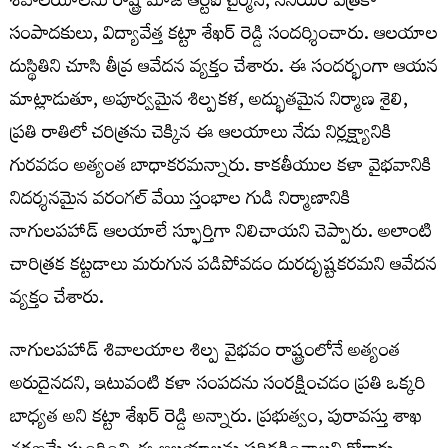
శివాలయాలను రాష్ట్ర మాజీ ఆర్టీఐ చైర్మన్, సీనియర్ పత్రికా
సంపాదకులు, విద్యావేత్త కట్టా శేఖర్ రెడ్డి సందర్శించారు. ఆలయాల
దుస్థితిని చూసి తీవ్ర ఆవేదన వ్యక్తం చేశారు. ఈ సందర్భంగా ఆయన
మాట్లాడుతూ, అపూర్వమైన శిల్పకళ, అద్భుతమైన నిర్మాణ శైలి,
ప్రతి రాతిలో చరిత్రను చెక్కిన ఈ ఆలయాలు నేడు నిర్లక్ష్యానికి
గురవడం అత్యంత బాధాకరమన్నారు. కాకతీయుల కళా వైభవానికి
నిదర్శనమైన వరంగల్ వేయి స్తంభాల గుడి నిర్మాణానికి
నాగులపహాడ్ ఆలయాలే స్ఫూర్తిగా నిలిచాయని చెప్పారు. అలాంటి
చారిత్రక కట్టడాలు మరుగున పడిపోవడం దురదృష్టకరమని ఆవేదన
వ్యక్తం చేశారు.
నాగులపహాడ్ శివాలయాల శిల్ప వైభవం రాష్ట్రంలోనే అత్యంత
అరుదైనదని, ఇటువంటి కళా సంపదను సంరక్షించడం ప్రతి ఒక్కరి
బాధ్యత అని కట్టా శేఖర్ రెడ్డి అన్నారు. ప్రభుత్వం, పురావస్తు శాఖ