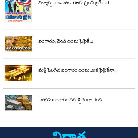
విద్యార్ధుల అమెరికా కలకు ట్రంప్ బ్రేక్ లు !
బంగారం, వెండి ధరలు పైపైకే..!
మళ్లీ పెరిగిన బంగారం ధరలు..ఇక పైపైకేనా..!
పెరిగిన బంగారం ధర..స్థిరంగా వెండి