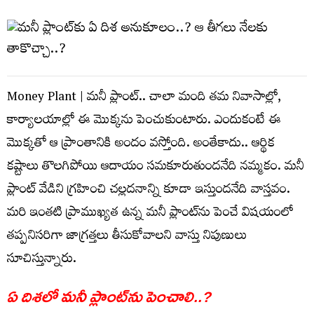
Money Plant | మ‌నీ ప్లాంట్.. చాలా మంది త‌మ నివాసాల్లో,
కార్యాల‌యాల్లో ఈ మొక్క‌ను పెంచుకుంటారు. ఎందుకంటే ఈ
మొక్క‌తో ఆ ప్రాంతానికి అందం వ‌స్తోంది. అంతేకాదు.. ఆర్థిక
క‌ష్టాలు తొల‌గిపోయి ఆదాయం స‌మ‌కూరుతుంద‌నేది న‌మ్మ‌కం. మ‌నీ
ప్లాంట్ వేడిని గ్ర‌హించి చ‌ల్ల‌ద‌నాన్ని కూడా ఇస్తుంద‌నేది వాస్త‌వం.
మ‌రి ఇంత‌టి ప్రాముఖ్య‌త ఉన్న మ‌నీ ప్లాంట్‌ను పెంచే విష‌యంలో
త‌ప్ప‌నిస‌రిగా జాగ్ర‌త్త‌లు తీసుకోవాల‌ని వాస్తు నిపుణులు
సూచిస్తున్నారు.
ఏ దిశ‌లో మ‌నీ ప్లాంట్‌ను పెంచాలి..?