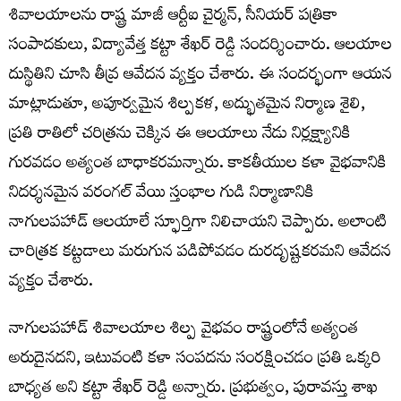
శివాలయాలను రాష్ట్ర మాజీ ఆర్టీఐ చైర్మన్, సీనియర్ పత్రికా
సంపాదకులు, విద్యావేత్త కట్టా శేఖర్ రెడ్డి సందర్శించారు. ఆలయాల
దుస్థితిని చూసి తీవ్ర ఆవేదన వ్యక్తం చేశారు. ఈ సందర్భంగా ఆయన
మాట్లాడుతూ, అపూర్వమైన శిల్పకళ, అద్భుతమైన నిర్మాణ శైలి,
ప్రతి రాతిలో చరిత్రను చెక్కిన ఈ ఆలయాలు నేడు నిర్లక్ష్యానికి
గురవడం అత్యంత బాధాకరమన్నారు. కాకతీయుల కళా వైభవానికి
నిదర్శనమైన వరంగల్ వేయి స్తంభాల గుడి నిర్మాణానికి
నాగులపహాడ్ ఆలయాలే స్ఫూర్తిగా నిలిచాయని చెప్పారు. అలాంటి
చారిత్రక కట్టడాలు మరుగున పడిపోవడం దురదృష్టకరమని ఆవేదన
వ్యక్తం చేశారు.
నాగులపహాడ్ శివాలయాల శిల్ప వైభవం రాష్ట్రంలోనే అత్యంత
అరుదైనదని, ఇటువంటి కళా సంపదను సంరక్షించడం ప్రతి ఒక్కరి
బాధ్యత అని కట్టా శేఖర్ రెడ్డి అన్నారు. ప్రభుత్వం, పురావస్తు శాఖ