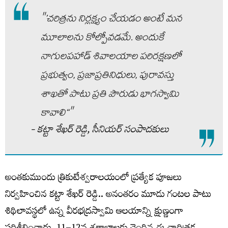
"’చరిత్రను నిర్లక్ష్యం చేయడం అంటే మన
మూలాలను కోల్పోవడమే. అందుకే
నాగులపహాడ్ శివాలయాల పరిరక్షణలో
ప్రభుత్వం, ప్రజాప్రతినిధులు, పురావస్తు
శాఖతో పాటు ప్రతి పౌరుడు భాగస్వామి
కావాలి‘‘"
- కట్టా శేఖర్‌ రెడ్డి, సీనియర్‌ సంపాదకులు
అంతకుముందు త్రికుటేశ్వరాలయంలో ప్రత్యేక పూజలు
నిర్వహించిన కట్టా శేఖర్ రెడ్డి.. అనంతరం మూడు గంటల పాటు
శిథిలావస్థలో ఉన్న వీరభద్రస్వామి ఆలయాన్ని క్షుణ్ణంగా