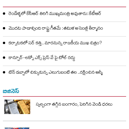
రెండేళ్ళలో కేసీఆర్ తిరిగి ముఖ్యమంత్రి అవుతారు: కేటీఆర్
మొదట పాడాల్సింది రాష్ట్ర గీతమే : తమిళ అసెంబ్లీ తీర్మానం
కర్నాటకలో సర్ కత్తి.. మారనున్న రాజకీయ ముఖ చిత్రం?
కాన్పూర్-లక్నో ఎక్స్ ప్రెస్ వే పై టోల్ రద్దు
టిన్ డబ్బాలో చిక్కుకున్న ఎలుగుబంటి తల ..రక్షించిన ఆర్మీ
బిజినెస్
స్వల్పంగా తగ్గిన బంగారం, పెరిగిన వెండి ధరలు