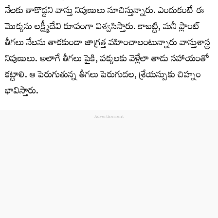
నేల‌కు తాకొద్ద‌ని వాస్తు నిపుణులు సూచిస్తున్నారు. ఎందుకంటే ఈ
మొక్క‌ను ల‌క్ష్మీదేవి రూపంగా విశ్వ‌సిస్తారు. కాబట్టి, మనీ ప్లాంట్
తీగలు నేలను తాకకుండా జాగ్రత్త వహించాలంటున్నారు వాస్తుశాస్త్ర
నిపుణులు. అలాగే తీగలు పైకి, పక్కలకు వెళ్లేలా తాడు సహాయంతో
కట్టాలి. ఆ పెరుగుతున్న తీగలు పెరుగుదల, శ్రేయస్సుకు చిహ్నం
భావిస్తారు.