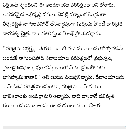
తక్షణమే స్పందించి ఈ ఆలయాలను పరిరక్షించాలని కోరారు.
అవసరమైన అభివృద్ధి పనులు చేపట్టి పర్యాటక కేంద్రంగా
తీర్చిదిద్దితే నాగులపహాడ్ దేశవ్యాప్తంగా గుర్తింపు పొందే చారిత్రక
వారసత్వ క్షేత్రంగా అవతరిస్తుందని అభిప్రాయపడ్డారు.
“చరిత్రను నిర్లక్ష్యం చేయడం అంటే మన మూలాలను కోల్పోవడమే.
అందుకే నాగులపహాడ్ శివాలయాల పరిరక్షణలో ప్రభుత్వం,
ప్రజాప్రతినిధులు, పురావస్తు శాఖతో పాటు ప్రతి పౌరుడు
భాగస్వామి కావాలి” అని ఆయన పిలుపునిచ్చారు. దేవాలయాలను
కాపాడితనే చరిత్ర నిలుస్తుందని, చరిత్రను కాపాడుకుని
భావితరాలకు అందిద్దామని అన్నారు. వాటి ద్వారానే భవిష్యత్‌
తరాలు తమ మూలాలను తెలుసుకుంటాయని చెప్పారు.