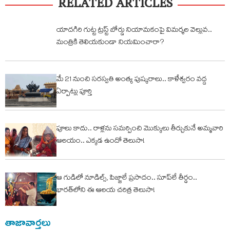
RELATED ARTICLES
యాదగిరి గుట్ట ట్రస్ట్‌ బోర్డు నియామకంపై విమర్శల వెల్లువ..
మంత్రికి తెలియకుండా నియమించారా?
మే 21 నుంచి సరస్వతి అంత్య పుష్కరాలు.. కాళేశ్వరం వద్ద
ఏర్పాట్లు పూర్తి
పూలు కాదు.. రాళ్లను సమర్పించి మొక్కులు తీర్చుకునే అమ్మవారి
ఆలయం.. ఎక్కడ ఉందో తెలుసా!
ఆ గుడిలో నూడిల్స్, పిజ్జాలే ప్రసాదం.. సూప్‌లే తీర్థం..
భారత్‌లోని ఈ ఆలయ చరిత్ర తెలుసా!
తాజావార్తలు