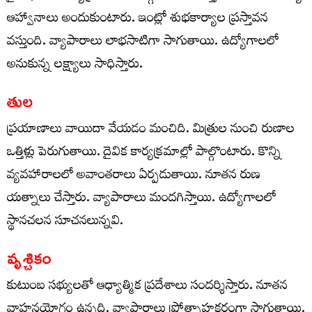
ఆహ్వానాలు అందుకుంటారు. ఇంట్లో శుభకార్యాల ప్రస్తావన
వస్తుంది. వ్యాపారాలు లాభసాటిగా సాగుతాయి. ఉద్యోగాలలో
అనుకున్న లక్ష్యాలు సాధిస్తారు.
తుల
ప్రయాణాలు వాయిదా వేయడం మంచిది. మిత్రుల నుంచి రుణాల
ఒత్తిళ్లు పెరుగుతాయి. దైవిక కార్యక్రమాల్లో పాల్గొంటారు. కొన్ని
వ్యవహారాలలో అవాంతరాలు ఏర్పడుతాయి. నూతన రుణ
యత్నాలు చేస్తారు. వ్యాపారాలు మందగిస్తాయి. ఉద్యోగాలలో
స్థానచలన సూచనలున్నవి.
వృశ్చికం
కుటుంబ సభ్యులతో ఆధ్యాత్మిక ప్రదేశాలు సందర్శిస్తారు. నూతన
వాహనయోగం ఉన్నది. వ్యాపారాలు ప్రోత్సాహకరంగా సాగుతాయి.