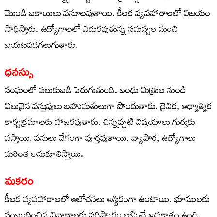
మొండి బకాయిలు వసూలవుతాయి. కీలక వ్యవహారాలలో విజయం
సాధిస్తారు. ఉద్యోగాలలో ఎదురవుతున్న సమస్యల నుంచి
బయటపడగలుగుతారు.
ధనస్సు
సంఘంలో పలుకుబడి పెరుగుతుంది. బంధు మిత్రుల నుండి
విలువైన వస్తువులు బహుమతులుగా పొందుతారు. దైవిక, ఆధ్మాత్మిక
కార్యక్రమాలకు హాజరవుతారు. చిన్నప్పటి విషయాలు గుర్తుకు
వస్తాయి. పనులు వేగంగా పూర్తవుతాయి. వ్యాపార, ఉద్యోగాలు
మరింత అనుకూలిస్తాయి.
మకరం
కీలక వ్యవహారాలలో ఆలోచనలు అస్థిరంగా ఉంటాయి. భూములకు
సంబంధించిన వివాదాలకు పరిష్కారం లభించే అవకాశం ఉంది.