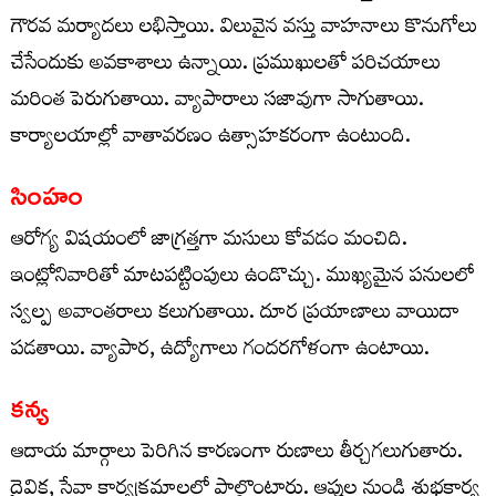
గౌరవ మర్యాదలు లభిస్తాయి. విలువైన వస్తు వాహనాలు కొనుగోలు
చేసేందుకు అవకాశాలు ఉన్నాయి. ప్రముఖులతో పరిచయాలు
మరింత పెరుగుతాయి. వ్యాపారాలు సజావుగా సాగుతాయి.
కార్యాలయాల్లో వాతావరణం ఉత్సాహకరంగా ఉంటుంది.
సింహం
ఆరోగ్య విషయంలో జాగ్రత్తగా మసులు కోవడం మంచిది.
ఇంట్లోనివారితో మాటపట్టింపులు ఉండొచ్చు. ముఖ్యమైన పనులలో
స్వల్ప అవాంతరాలు కలుగుతాయి. దూర ప్రయాణాలు వాయిదా
పడతాయి. వ్యాపార, ఉద్యోగాలు గందరగోళంగా ఉంటాయి.
కన్య
ఆదాయ మార్గాలు పెరిగిన కారణంగా రుణాలు తీర్చగలుగుతారు.
దైవిక, సేవా కార్యక్రమాలలో పాల్గొంటారు. ఆప్తుల నుండి శుభకార్య