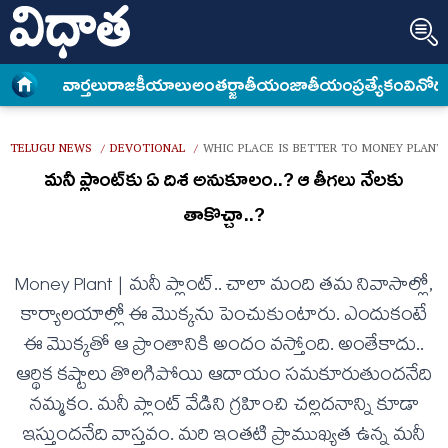
వార్త‌లు
రాజకీయాలు
అంత‌ర్జాతీయం
జాతీయం
ప్రత్యేకం
వినోద
TELUGU NEWS
DEVOTIONAL
WHIC PLACE IS BETTER TO MONEY PLANT
/
/
మ‌నీ ప్లాంట్‌కు ఏ దిశ అనుకూలం..? ఆ తీగ‌లు నేల‌కు
తాకొచ్చా..?
Money Plant | మ‌నీ ప్లాంట్.. చాలా మంది త‌మ నివాసాల్లో,
కార్యాల‌యాల్లో ఈ మొక్క‌ను పెంచుకుంటారు. ఎందుకంటే
ఈ మొక్క‌తో ఆ ప్రాంతానికి అందం వ‌స్తోంది. అంతేకాదు..
ఆర్థిక క‌ష్టాలు తొల‌గిపోయి ఆదాయం స‌మ‌కూరుతుంద‌నేది
న‌మ్మ‌కం. మ‌నీ ప్లాంట్ వేడిని గ్ర‌హించి చ‌ల్ల‌ద‌నాన్ని కూడా
ఇస్తుంద‌నేది వాస్త‌వం. మ‌రి ఇంత‌టి ప్రాముఖ్య‌త ఉన్న మ‌నీ