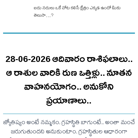
ఐదు నదులు ఒకే చోట కలిసే క్షేత్రం ఎక్కడ ఉందో మీకు
తెలుసా…?
28-06-2026 ఆదివారం రాశిఫలాలు..
ఆ రాశుల వారికి రుణ ఒత్తిళ్లు.. నూతన
వాహనయోగం.. అనుకోని
ప్రయాణాలు..
జ్యోతిష్యం అంటే నమ్మకం. గ్రహస్థితి బాగుంటే.. అంతా మంచే
జరుగుతుందని అనుకుంటాం. గ్రహస్థితుల ఆధారంగా