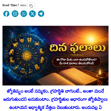
Read Time:
7 mins
జ్యోతిష్యం అంటే నమ్మకం. గ్రహస్థితి బాగుంటే.. అంతా మంచే
జరుగుతుందని అనుకుంటాం. గ్రహస్థితుల ఆధారంగా జ్యోతిష్యాలు
ఉంటాయని ఆధ్యాత్మిక వేత్తలు చెబుతుంటారు. అందువ‌ల్ల ఏ