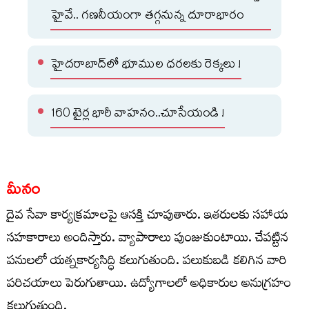
హైవే.. గణనీయంగా తగ్గనున్న దూరాభారం
హైదరాబాద్‌లో భూముల ధరలకు రెక్కలు !
160 టైర్ల భారీ వాహనం..చూసేయండి !
మీనం
దైవ సేవా కార్యక్రమాలపై ఆసక్తి చూపుతారు. ఇతరులకు సహాయ
సహకారాలు అందిస్తారు. వ్యాపారాలు పుంజుకుంటాయి. చేపట్టిన
పనులలో యత్నకార్యసిద్ధి కలుగుతుంది. పలుకుబడి కలిగిన వారి
పరిచయాలు పెరుగుతాయి. ఉద్యోగాలలో అధికారుల అనుగ్రహం
కలుగుతుంది.