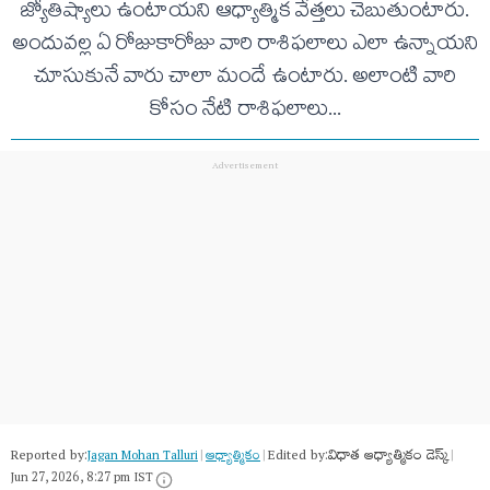
జ్యోతిష్యాలు ఉంటాయని ఆధ్యాత్మిక వేత్తలు చెబుతుంటారు.
అందువ‌ల్ల ఏ రోజుకారోజు వారి రాశిఫ‌లాలు ఎలా ఉన్నాయ‌ని
చూసుకునే వారు చాలా మందే ఉంటారు. అలాంటి వారి
కోసం నేటి రాశిఫ‌లాలు...
Reported by:
Edited by:
విధాత ఆధ్యాత్మికం డెస్క్
Jagan Mohan Talluri
|
ఆధ్యాత్మికం
|
|
Jun 27, 2026, 8:27 pm IST