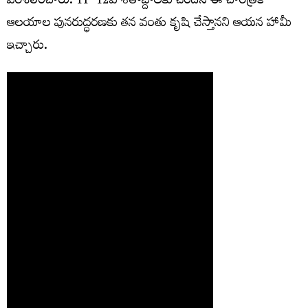
పరిశీలించారు. 11–12వ శతాబ్దాలకు చెందిన ఈ చారిత్రక
ఆలయాల పునరుద్ధరణకు తన వంతు కృషి చేస్తానని ఆయన హామీ
ఇచ్చారు.