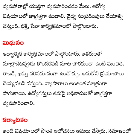
వ్యవహారాల్లో యుక్తిగా వ్యవహరించడం మేలు. ఆరోగ్య
విషయాలలో జాగ్రత్తగా ఉండాలి. వైద్య సంప్రదింపులు చేయాల్సి
వస్తుంది. భక్తి, సేవా కార్యక్రమాలలో పాల్గొంటారు.
మిధునం
ఆధ్యాత్మిక కార్యక్రమాలలో పాల్గొంటారు. ఇతరులతో
మాట్లాడేటప్పుడు తొందరపడి మాట జారకుండా ఉంటే మంచిది.
రాబడి, ఖర్చు సరిసమానంగా ఉండొచ్చు. అనుకోని ప్రయాణాలు
చెయ్యవలసి వస్తుంది. వ్యాపారాలు అంతంత మాత్రంగా
సాగుతాయి. ఉద్యోగస్తులు తమపై అధికారులతో జాగ్రత్తగా
వ్యవహరించాలి.
కర్కాటకం
ఇంటి విషయాలలో సొంత ఆలోచనలు అమలు చేస్తారు. సమాజంలో