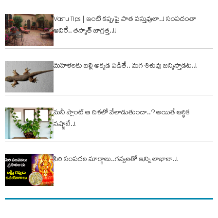
Vastu Tips | ఇంటి క‌ప్పుపై పాత వ‌స్తువులా..! సంప‌దంతా
ఆవిరే.. త‌స్మాత్ జాగ్ర‌త్త‌..!!
మ‌హిళ‌ల‌కు బ‌ల్లి అక్క‌డ ప‌డితే.. మ‌గ శిశువు జ‌న్మిస్తాడ‌ట‌..!
మ‌నీ ప్లాంట్ ఆ దిశ‌లో వేలాడుతుందా..? అయితే ఆర్థిక
న‌ష్టాలే..!
సిరి సంపదల మార్గాలు..గవ్వలతో ఇన్ని లాభాలా..!