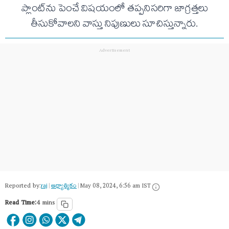
ప్లాంట్‌ను పెంచే విష‌యంలో త‌ప్ప‌నిస‌రిగా జాగ్ర‌త్త‌లు
తీసుకోవాల‌ని వాస్తు నిపుణులు సూచిస్తున్నారు.
Reported by:
raj
|
ఆధ్యాత్మికం
|
May 08, 2024, 6:56 am IST
Read Time:
4 mins