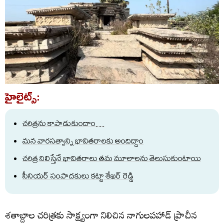
హైలైట్స్:
చరిత్రను కాపాడుకుందాం…
మన వారసత్వాన్ని భావితరాలకు అందిద్దాం
చరిత్ర నిలిస్తేనే భావితరాలు తమ మూలాలను తెలుసుకుంటాయి
సీనియర్ సంపాదకులు కట్టా శేఖర్ రెడ్డి
శతాబ్దాల చరిత్రకు సాక్ష్యంగా నిలిచిన నాగులపహాడ్ ప్రాచీన