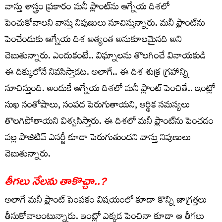
వాస్తు శాస్త్రం ప్ర‌కారం మ‌నీ ప్లాంట్‌ను ఆగ్నేయ దిశ‌లో
పెంచుకోవాల‌ని వాస్తు నిపుణులు సూచిస్తున్నారు. మ‌నీ ప్లాంట్‌ను
పెంచేందుకు ఆగ్నేయ దిశ అత్యంత అనుకూల‌మైన‌ది అని
చెబుతున్నారు. ఎందుకంటే.. విఘ్నాలను తొలగించే వినాయకుడి
ఈ దిక్కులోనే నివసిస్తాడట. అలాగే.. ఈ దిశ శుక్ర గ్రహాన్ని
సూచిస్తుంది. అందుకే ఆగ్నేయ దిశలో మనీ ప్లాంట్​ పెంచితే.. ఇంట్లో
సుఖ సంతోషాలు, సంపద పెరుగుతాయని, ఆర్థిక సమస్యలు
తొలగిపోతాయని విశ్వసిస్తారు. ఈ దిశ‌లో మ‌నీ ప్లాంట్‌ను పెంచ‌డం
వ‌ల్ల పాజిటివ్ ఎన‌ర్జీ కూడా పెరుగుతుంద‌ని వాస్తు నిపుణులు
చెబుతున్నారు.
తీగ‌లు నేల‌ను తాకొచ్చా..?
అలాగే మనీ ప్లాంట్ పెంపకం విషయంలో కూడా కొన్ని జాగ్రత్తలు
తీసుకోవాలంటున్నారు. ఇంట్లో ఎక్క‌డ పెంచినా కూడా ఆ తీగ‌లు