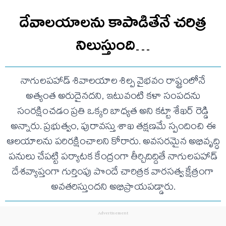
దేవాలయాలను కాపాడితేనే చరిత్ర
నిలుస్తుంది…
నాగులపహాడ్ శివాలయాల శిల్ప వైభవం రాష్ట్రంలోనే
అత్యంత అరుదైనదని, ఇటువంటి కళా సంపదను
సంరక్షించడం ప్రతి ఒక్కరి బాధ్యత అని కట్టా శేఖర్ రెడ్డి
అన్నారు. ప్రభుత్వం, పురావస్తు శాఖ తక్షణమే స్పందించి ఈ
ఆలయాలను పరిరక్షించాలని కోరారు. అవసరమైన అభివృద్ధి
పనులు చేపట్టి పర్యాటక కేంద్రంగా తీర్చిదిద్దితే నాగులపహాడ్
దేశవ్యాప్తంగా గుర్తింపు పొందే చారిత్రక వారసత్వ క్షేత్రంగా
అవతరిస్తుందని అభిప్రాయపడ్డారు.