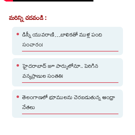
మరిన్ని చదవండి :
డిస్నీ యువరాణి…బాలికతో ముళ్ల పంది
సంచారం!
హైదరాబాద్ జూ పార్కులోనూ.. పెరిగిన
వన్యప్రాణుల సంతతి!
తెలంగాణలో భూములను చెరబడుతున్న ఆంధ్రా
నేతలు