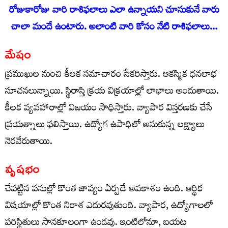
రోజుకారోజు వారి రాశిఫ‌లాలు ఎలా ఉన్నాయ‌ని చూసుకునే వారు
చాలా మందే ఉంటారు. అలాంటి వారి కోసం నేటి రాశిఫ‌లాలు…
మేషం
ప్రముఖుల నుంచి కీలక సమాచారం సేకరిస్తారు. ఆకస్మిక ధనలాభ
సూచనలున్నాయి. స్థిరాస్తి క్రయ విక్రయాల్లో లాభాలు అందుతాయి.
కీలక వ్యవహారాల్లో విజయం సాధిస్తారు. వ్యాపార విస్తరణకు చేసే
ప్రయత్నాలు ఫలిస్తాయి. ఉద్యోగ ఉపాధిలో అనుకున్న లక్ష్యాలు
నెరవేరుతాయి.
వృషభం
చేపట్టిన పనుల్లో కొంత జాప్యం ఏర్పడే అవకాశం ఉంది. ఆర్థిక
విషయాల్లో కొంత నిరాశ ఎదురవుతుంది. వ్యాపార, ఉద్యోగాలలో
పరిస్థితులు సానకూలంగా ఉండవు. ఇంటిలోనూ, బయట