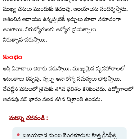
ముఖ్య పనులు ముందుకు కదలవు. ఆలయాలను సందర్శిస్తారు.
ఆశించిన ఆదాయం ఉన్నప్పటికీ ఖర్చులు కూడా సమానంగా
ఉంటాయి. నిరుద్యోగులకు ఉద్యోగ ప్రయత్నాలు
నిరుత్సాహపరుస్తాయి.
కుంభం
ఆస్తి వివాదాలు చికాకు పరుస్తాయి. ముఖ్యమైన వ్యవహారాలలో
ఆటంకాలు తప్పవు. స్వల్ప అనారోగ్య సమస్యలు బాధిస్తాయి.
చేపట్టిన పనులలో శ్రమకు తగిన ఫలితం కనిపించదు. ఉద్యోగాలలో
అదనపు పని భారం వలన తగిన విశ్రాంతి ఉండదు.
మరిన్ని చదవండి :
విజయవాడ నుంచి బెంగళూరుకు కొత్త గ్రీన్‌ఫీల్డ్‌