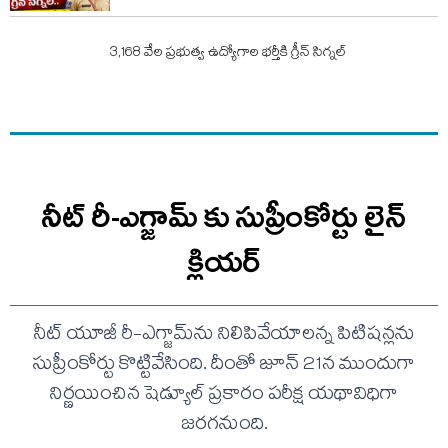
3,168 వేల ప్రభుత్వ ఉద్యోగాల భర్తీకి గ్రీన్ సిగ్నల్
నీట్‌ రీ-ఎగ్జామ్‌ కు సుప్రీంకోర్టు లైన్
క్లియర్
నీట్ యూజీ రీ-ఎగ్జామ్‌ను నిలిపివేయాలన్న పిటిషన్లను
సుప్రీంకోర్టు కొట్టివేసింది. దీంతో జూన్ 21న ముందుగా
నిర్ణయించిన షెడ్యూల్ ప్రకారం పరీక్ష యథావిధిగా
జరగనుంది.