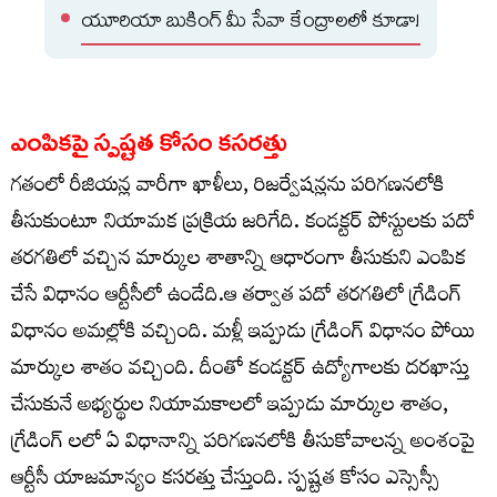
యూరియా బుకింగ్ మీ సేవా కేంద్రాలలో కూడా!
ఎంపికపై స్పష్టత కోసం కసరత్తు
గతంలో రీజియన్ల వారీగా ఖాళీలు, రిజర్వేషన్లను పరిగణనలోకి
తీసుకుంటూ నియామక ప్రక్రియ జరిగేది. కండక్టర్‌ పోస్టులకు పదో
తరగతిలో వచ్చిన మార్కుల శాతాన్ని ఆధారంగా తీసుకుని ఎంపిక
చేసే విధానం ఆర్టీసీలో ఉండేది.ఆ తర్వాత పదో తరగతిలో గ్రేడింగ్‌
విధానం అమల్లోకి వచ్చింది. మళ్లీ ఇప్పుడు గ్రేడింగ్‌ విధానం పోయి
మార్కుల శాతం వచ్చింది. దీంతో కండక్టర్‌ ఉద్యోగాలకు దరఖాస్తు
చేసుకునే అభ్యర్థుల నియామకాలలో ఇప్పుడు మార్కుల శాతం,
గ్రేడింగ్ లలో ఏ విధానాన్ని పరిగణనలోకి తీసుకోవాలన్న అంశంపై
ఆర్టీసీ యాజమాన్యం కసరత్తు చేస్తుంది. స్పష్టత కోసం ఎస్సెస్సీ