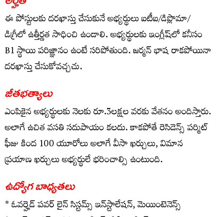
ఈ పోస్టులకు దరఖాస్తు చేసుకునే అభ్యర్థులు ఐటీఐ/డిప్లొమా/
డిగ్రీలో ఉత్తీర్ణత సాధించి ఉండాలి. అభ్యర్థులకు ఇంగ్లీష్‌లో కనీసం
B1 స్థాయి పరిజ్ఞానం ఉంటే సరిపోతుంది. జర్మన్ భాష రాకపోయినా
దరఖాస్తు చేసుకోవచ్చచు.
జీతభత్యాలు
ఎంపికైన అభ్యర్థులకు నెలకు రూ.3లక్షల వరకు వేతనం అందిస్తారు.
అలాగే ఉచిత వసతి సదుపాయం కలదు. కాకపోతే రెసిడెన్స్ పర్మిట్
ఫీజు కింద 100 యూరోలు అలాగే వీసా ఖర్చులు, విమాన
ప్రయాణ ఖర్చులు అభ్యర్థులే భరించాల్సి ఉంటుంది.
ఉద్యోగ బాధ్యతలు
* ఓవర్హెడ్ పవర్ లైన్ సిస్టమ్స్ ఇన్‌స్టాలేషన్, మెయింటెనెన్స్