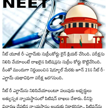
నీట్‌ యూజీ రీ-ఎగ్జామ్‌కు సుప్రీంకోర్టు లైన్ క్లియర్ చేసింది. పరీక్షను
నిలిపి వేయాలంటే దాఖలైన పిటిషన్లను సుప్రీం కోర్టు కొట్టివేసింది.
దీంతో ముందుగా నిర్ణయించిన షెడ్యూల్ మేరకు జూన్‌ 21న నీట్‌ రీ-
ఎగ్జామ్‌ యథావిధిగా పరీక్ష జరగనుంది.
నీట్‌ రీ ఎగ్జామ్‌ను నిలిపివేయాలంటూ పలువురు అభ్యర్థులు
అత్యున్నత న్యాయస్థానంలో పిటిషన్‌ దాఖలు చేశారు. దీనిపై
విచారణ చేపట్టిన న్యాయస్థానం అందుకు నిరాకరిస్తూ.. పిటిషన్‌ను