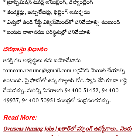
* ట్రాన్స్‌మిషన్ టవర్ల అసెంబ్లింగ్, డిస్మాంట్లింగ్
* కండక్టర్లు, ఇన్సులేటర్లు, ఫిట్టింగ్ అమర్చడం
* ఎత్తులో ఉండి సేఫ్టీ ఎక్విప్‌మెంట్‌తో పనిచేయాల్సి ఉంటుంది
* బయట వాతావరణ పరిస్థితుల్లో పనిచేయాలి
దరఖాస్తు విధానం
ఆసక్తి గల అభ్యర్థులు తమ బయోడేటాను
tomcom.resume@gmail.com అడ్రస్‌కు మెయిల్ చేయాల్సి
ఉంటుంది. పై ఫొటోలో ఉన్న క్యూఆర్ కోడ్ స్కాన్ చేసి కూడా అప్లై
చేయవచ్చు. మరిన్ని వివరాలకు 94400 51452, 94400
49937, 94400 50951 నంబర్లలో సంప్రదించవచ్చు.
Read More:
Overseas Nursing Jobs | ఖతార్‌లో నర్సింగ్ ఉద్యోగాలు.. నెలకు