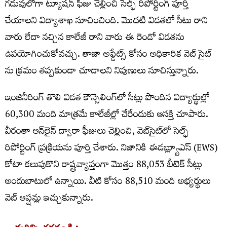
గడువులోగా ట్యూషన్ ఫీజు చెల్లించి సెల్ఫ్ రిపోర్టింగ్ పూర్తి
చేయాలని విద్యాశాఖ సూచించింది. మొదటి విడతలో సీటు రాని
వారు లేదా నచ్చిన కాలేజీ రాని వారు ఈ రెండో విడతను
ఉపయోగించుకోవచ్చు. తాజా అప్డేట్స్ కోసం అధికారిక వెబ్ సైట్
ను క్రమం తప్పకుండా చూడాలని నిపుణులు సూచిస్తున్నారు.
ఇంజినీరింగ్‌ తొలి విడత కౌన్సెలింగ్‌లో సీట్లు పొందిన విద్యార్థుల్లో
60,300 మంది మాత్రమే కాలేజీల్లో చేరేందుకు ఆసక్తి చూపారు.
వీరంతా ఆన్‌లైన్ ద్వారా ఫీజులు చెల్లించి, వెబ్‌సైట్‌లో సెల్ఫ్‌
రిపోర్టింగ్‌ ప్రక్రియను పూర్తి చేశారు. నిజానికి ఈడబ్ల్యూఎస్ (EWS)
కోటా కలుపుకొని రాష్ట్రవ్యాప్తంగా మొత్తం 88,053 బీటెక్ సీట్లు
అందుబాటులో ఉన్నాయి. వీటి కోసం 88,510 మంది అభ్యర్థులు
వెబ్‌ ఆప్షన్లు ఇచ్చుకున్నారు.