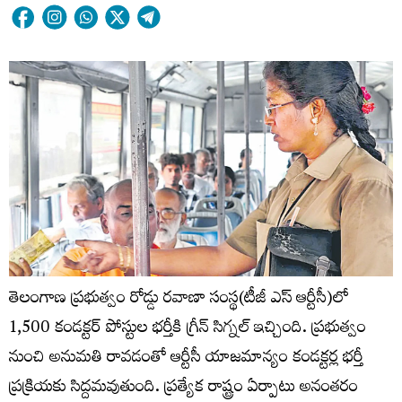
తెలంగాణ ప్రభుత్వం రోడ్డు రవాణా సంస్థ(టీజీ ఎస్ ఆర్టీసీ)లో
1,500 కండక్టర్ పోస్టుల భర్తీకి గ్రీన్ సిగ్నల్ ఇచ్చింది. ప్రభుత్వం
నుంచి అనుమతి రావడంతో ఆర్టీసీ యాజమాన్యం కండక్టర్ల భర్తీ
ప్రక్రియకు సిద్దమవుతుంది. ప్రత్యేక రాష్ట్రం ఏర్పాటు అనంతరం