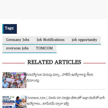
Tags:
Germany Jobs
Job Notifications
job opportunity
overseas jobs
TOMCOM
RELATED ARTICLES
నిరుద్యోగుల మెరుపు ధర్నా.. పోలీస్ ఉద్యోగాలపై కీలక
డిమాండ్లు
Overseas Jobs | నెలకు రూ.2లక్షల జీతంతో ఇజ్రాయెల్‌లో భారీ
ఉద్యోగాలు.. టామ్‌కమ్ ద్వారా భర్తీ!