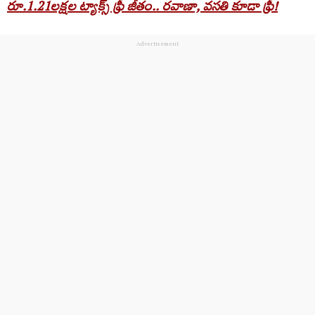
రూ.1.21లక్షల ట్యాక్స్ ఫ్రీ జీతం.. రవాణా, వసతి కూడా ఫ్రీ!