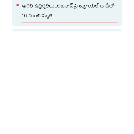
ఆగని ఉద్రిక్తతలు..లెబనాన్‌పై ఇజ్రాయెల్‌ దాడిలో
16 మంది మృతి
డిజిటల్ విధానంలో ఇక తెలంగాణ కేబినేట్
సమావేశాలు!
మరోవైపు నీట్‌ యూజీ రీ ఎగ్జామ్‌ అడ్మిట్‌ కార్డులపై ఎన్టీఏ స్పష్టత
ఇచ్చింది. కొత్త అడ్మిట్‌ కార్డులు డౌన్‌లోడ్‌ చేసుకున్నవాళ్లు మళ్లీ
డౌన్‌లోడ్‌ చేసుకోవాల్సిన అవసరం లేదని వెల్లడించింది. అలా
చేసుకోనివారికే సందేశాలు పంపుతున్నామని తెలిపింది. మే 3న జారీ
చేసిన అడ్మిట్‌ కార్డులు ఈ పరీక్షకు చెల్లుబాటు కావని, కొందరికి
వారి ప్రాధాన్య నగరాల్లో కొత్త పరీక్ష కేంద్రాలు కేటాయించినందున