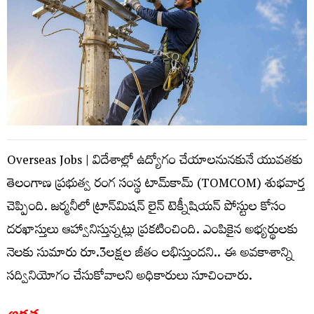
Overseas Jobs | విదేశాల్లో ఉద్యోగం చేయాలనునకునే యువతకు
తెలంగాణ ప్రభుత్వ రంగ సంస్థ టామ్‌కామ్ (TOMCOM) శుభవార్త
చెప్పింది. జర్మనీలో ట్రాన్‌మిషన్ లైన్‌ టెక్నీషియన్ పోస్టుల కోసం
దరఖాస్తులు ఆహ్వానిస్తున్నట్లు ప్రకటించింది. ఎంపికైన అభ్యర్థులకు
నెలకు సుమారు రూ.3లక్షల జీతం లభిస్తుందని.. ఈ అవకాశాన్ని
సద్వినియోగం చేసుకోవాలని అధికారులు సూచించారు.
అర్హత