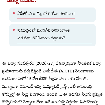
మరిన్ని చదవండి :
ఏపీలో ఎయిమ్స్ లో కరోనా కలకలం !
సముద్రంలో మునిగిన రోహింగ్యాల
పడవలు..500మంది గల్లంతు?
ఈ విద్యా సంవత్సరం (2026-27) దేశవ్యాప్తంగా సాంకేతిక విద్యా
ప్రమాణాలను పర్యవేక్షించే ఏఐసీటీఈ (AICTE) తెలంగాణకు
అదనంగా మరో 15 వేల బీటెక్‌ సీట్లను మంజూరు చేసింది.
ముఖ్యంగా డిమాండ్ ఉన్న కంప్యూటర్ సైన్స్, ఐటీ అనుబంధ
కోర్సుల్లో ఈ సీట్లు పెరిగాయి. అయితే…. ఈ అదనపు సీట్లను ప్రస్తుత
కౌన్సెలింగ్‌లో చేర్చాలా లేదా అనే అంశంపై నిర్ణయం తీసుకోవాల్సి