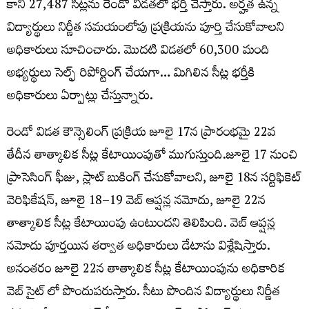
కాని 27,487 సీట్లను రెండో విడతలో భర్తీ చేస్తారు. అర్హత ఉన్న
విద్యార్థులు నిర్ణీత సమయంలోపు ప్రక్రియను పూర్తి చేసుకోవాలని
అధికారులు సూచించారు. మొదటి విడతలో 60,300 మంది
అభ్యర్థులు సెల్ఫ్ రిపోర్టింగ్ చేయగా… మిగిలిన సీట్ల భర్తీకి
అధికారులు ఏర్పాట్లు చేస్తున్నారు.
రెండో విడత కౌన్సెలింగ్ ప్రక్రియ జూలై 17న ప్రారంభమై 22వ
తేదీన తాత్కాలిక సీట్ల కేటాయింపుతో ముగుస్తుంది.జూలై 17 నుంచి
ప్రాసెసింగ్ ఫీజు, స్లాట్ బుకింగ్ చేసుకోవాలని, జూలై 18న సర్టిఫికెట్
వెరిఫికేషన్, జూలై 18–19 వెబ్ ఆప్షన్ల నమోదు, జూలై 22న
తాత్కాలిక సీట్ల కేటాయింపు ఉంటుందని తెలిపింది. వెబ్ ఆప్షన్ల
నమోదు పూర్తయిన తర్వాత అధికారులు డేటాను విశ్లేషిస్తారు.
అనంతరం జూలై 22న తాత్కాలిక సీట్ల కేటాయింపును అధికారిక
వెబ్ సైట్ లో పొందుపరుస్తారు. సీటు పొందిన విద్యార్థులు నిర్ణీత