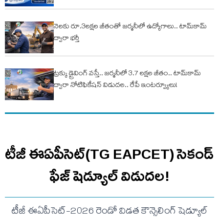
నెలకు రూ.3లక్షల జీతంతో జర్మనీలో ఉద్యోగాలు.. టామ్‌కామ్
ద్వారా భర్తీ
ట్రక్కు డ్రైవింగ్ వస్తే.. జర్మనీలో 3.7 లక్షల జీతం.. టామ్‌కామ్
ద్వారా నోటిఫికేషన్ విడుదల.. రేపే ఇంటర్వ్యూలు!
టీజీ ఈఏపీసెట్(TG EAPCET) సెకండ్
ఫేజ్ షెడ్యూల్ విడుదల!
టీజీ ఈఏపీసెట్-2026 రెండో విడత కౌన్సెలింగ్ షెడ్యూల్