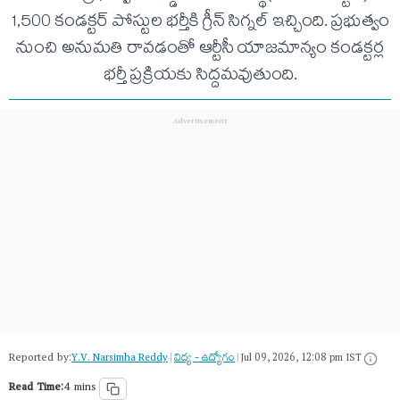
1,500 కండక్టర్ పోస్టుల భర్తీకి గ్రీన్ సిగ్నల్ ఇచ్చింది. ప్రభుత్వం
నుంచి అనుమతి రావడంతో ఆర్టీసీ యాజమాన్యం కండక్టర్ల
భర్తీ ప్రక్రియకు సిద్దమవుతుంది.
Reported by:
Y.V. Narsimha Reddy
|
విద్య - ఉద్యోగం
|
Jul 09, 2026, 12:08 pm IST
Read Time:
4 mins