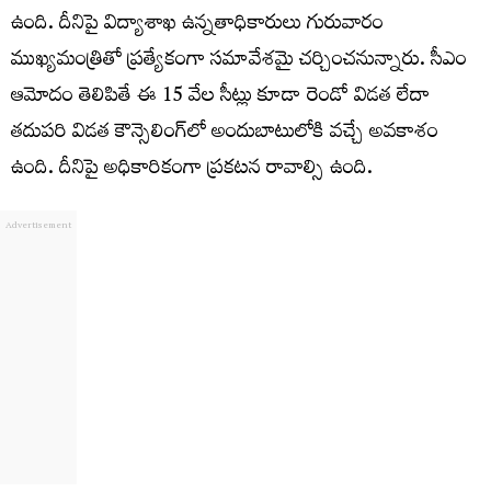
ఉంది. దీనిపై విద్యాశాఖ ఉన్నతాధికారులు గురువారం
ముఖ్యమంత్రితో ప్రత్యేకంగా సమావేశమై చర్చించనున్నారు. సీఎం
ఆమోదం తెలిపితే ఈ 15 వేల సీట్లు కూడా రెండో విడత లేదా
తదుపరి విడత కౌన్సెలింగ్‌లో అందుబాటులోకి వచ్చే అవకాశం
ఉంది. దీనిపై అధికారికంగా ప్రకటన రావాల్సి ఉంది.