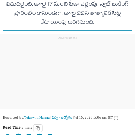
విడుదలైంది. జూలై 17 నుంచి ఫీజు చెల్లింపు, స్లాట్ బుకింగ్
ప్రారంభం కానుండగా, జూలై 22న తాత్కాలిక సీట్ల
కేటాయింపు జరగనుంది.
Reported by:
Tejaswini Nanna
|
విద్య - ఉద్యోగం
|
Jul 16, 2026, 5:06 pm IST
Read Time:
5 mins