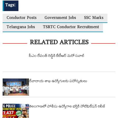
Tags:
Conductor Posts
Government Jobs
SSC Marks
Telangana Jobs
TSRTC Conductor Recruitment
RELATED ARTICLES
సీఎం రేవంత్ రెడ్డికి కేటీఆర్ మరో సవాల్
దేవాదాయ శాఖ ఉద్యోగులకు పదోన్నతులు
తెలంగాణలో పోలీసు ఉద్యోగాల భర్తీకి నోటిఫికేషన్‌ రిలీజ్