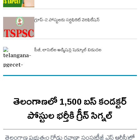
గ్రూప్-2 పోస్టులకు సర్టిఫికెట్ వెరిఫికేషన్
పీజీ, లాసెట్‌ల అడ్మిషన్ల షెడ్యూల్ విడుదల
తెలంగాణలో 1,500 బస్ కండక్టర్
పోస్టుల భర్తీకి గ్రీన్ సిగ్నల్
తెలంగాణ ప్రభుత్వం రోడ్డు రవాణా సంస్థ(టీజీ ఎస్ ఆర్టీసీ)లో