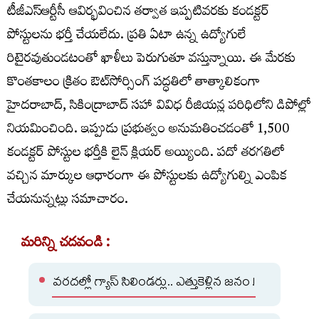
టీజీఎస్‌ఆర్టీసీ ఆవిర్భవించిన తర్వాత ఇప్పటివరకు కండక్టర్‌
పోస్టులను భర్తీ చేయలేదు. ప్రతి ఏటా ఉన్న ఉద్యోగులే
రిటైరవుతుండటంతో ఖాళీలు పెరుగుతూ వస్తున్నాయి. ఈ మేరకు
కొంతకాలం క్రితం ఔట్‌సోర్సింగ్‌ పద్ధతిలో తాత్కాలికంగా
హైదరాబాద్, సికింద్రాబాద్‌ సహా వివిధ రీజియన్ల పరిధిలోని డిపోల్లో
నియమించింది. ఇప్పుడు ప్రభుత్వం అనుమతించడంతో 1,500
కండక్టర్‌ పోస్టుల భర్తీకి లైన్ క్లియర్ అయ్యింది. పదో తరగతిలో
వచ్చిన మార్కుల ఆధారంగా ఈ పోస్టులకు ఉద్యోగుల్ని ఎంపిక
చేయనున్నట్లు సమాచారం.
మరిన్ని చదవండి :
వరదల్లో గ్యాస్ సిలిండర్లు.. ఎత్తుకెళ్లిన జనం !