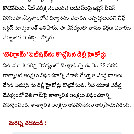
కొట్టివేసింది. నీట్ పరీక్ష సంబంధిత పిటిషన్‌లపై జస్టిస్ పీఎస్
నరసింహ నేతృత్వంలోని ధర్మాసనం విచారణ చెప్పట్టనుందని చీఫ్
జస్టిస్ సూర్యకాంత్ తెలిపారు. ఈ నేపథ్యంలో తాము తక్షణ విచారణ
చేపట్టలేమని తేల్చి చెప్పారు.
‘టెలిగ్రామ్‌’ పిటిషన్‌ను కొట్టేసిన ఢిల్లీ హైకోర్టు
నీట్‌ యూజీ పరీక్ష నేపథ్యంలో టెలిగ్రామ్‌పై ఈ నెల 22 వరకు
తాత్కాలిక ఆంక్షలు విధించడాన్ని సవాల్ చేస్తూ ఆ సంస్థ దాఖలు
చేసిన పిటిషన్ ను ఢిల్లీ హైకోర్టు కొట్టివేసింది. నీట్‌ యూజీ పరీక్ష
నేపథ్యంలో టెలిగ్రామ్‌పై తాత్కాలిక ఆంక్షలు విధించడాన్ని
సమర్థించింది. తాత్కాలిక ఆంక్షలు అవసరమేనని అభిప్రాయపడింది.
మరిన్ని చదవండి :