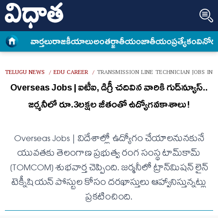
వార్త‌లు
రాజకీయాలు
అంత‌ర్జాతీయం
జాతీయం
ప్రత్యేకం
వినోద
TELUGU NEWS
EDU CAREER
TRANSMISSION LINE TECHNICIAN JOBS IN
/
/
Overseas Jobs | ఐటీఐ, డిగ్రీ చదివిన వారికి గుడ్‌న్యూస్..
జర్మనీలో రూ.3లక్షల జీతంతో ఉద్యోగవకాశాలు!
Overseas Jobs | విదేశాల్లో ఉద్యోగం చేయాలనునకునే
యువతకు తెలంగాణ ప్రభుత్వ రంగ సంస్థ టామ్‌కామ్
(TOMCOM) శుభవార్త చెప్పింది. జర్మనీలో ట్రాన్‌మిషన్ లైన్‌
టెక్నీషియన్ పోస్టుల కోసం దరఖాస్తులు ఆహ్వానిస్తున్నట్లు
ప్రకటించింది.