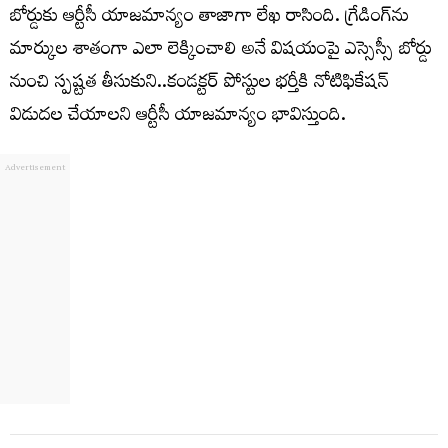
బోర్డుకు ఆర్టీసీ యాజమాన్యం తాజాగా లేఖ రాసింది. గ్రేడింగ్‌ను
మార్కుల శాతంగా ఎలా లెక్కించాలి అనే విషయంపై ఎస్సెస్సీ బోర్డు
నుంచి స్పష్టత తీసుకుని..కండక్టర్‌ పోస్టుల భర్తీకి నోటిఫికేషన్‌
విడుదల చేయాలని ఆర్టీసీ యాజమాన్యం భావిస్తుంది.