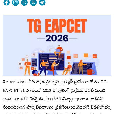
తెలంగాణ ఇంజనీరింగ్, అగ్రికల్చర్, ఫార్మసీ ప్రవేశాల కోసం TG
EAPCET 2026 రెండో విడత కౌన్సెలింగ్ ప్రక్రియ రేపటి నుంచి
అందుబాటులోకి వస్తోంది. సాంకేతిక విద్యాశాఖ తాజాగా దీనికి
సంబంధించిన పూర్తి వివరాలను ప్రకటించింది.మొదటి విడతలో భర్తీ