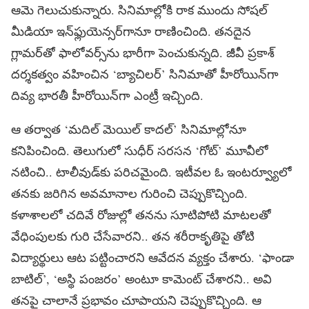
ఆమె గెలుచుకున్నారు. సినిమాల్లోకి రాక ముందు సోషల్
మీడియా ఇన్‌ఫ్లుయెన్సర్‌గానూ రాణించింది. తనదైన
గ్లామర్‌తో ఫాలోవర్స్‌ను భారీగా పెంచుకున్నది. జీవీ ప్రకాశ్‌
దర్శకత్వం వహించిన ‘బ్యాచిలర్‌’ సినిమాతో హీరోయిన్‌గా
దివ్య భారతీ హీరోయిన్‌గా ఎంట్రీ ఇచ్చింది.
ఆ తర్వాత ‘మదిల్ మెయిల్ కాదల్’ సినిమాల్లోనూ
కనిపించింది. తెలుగులో సుధీర్‌ సరసన ‘గోట్‌’ మూవీలో
నటించి.. టాలీవుడ్‌కు పరిచమైంది. ఇటీవల ఓ ఇంటర్వ్యూలో
తనకు జరిగిన అవమానాల గురించి చెప్పుకొచ్చింది.
కళాశాలలో చదివే రోజుల్లో తనను సూటిపోటి మాటలతో
వేధింపులకు గురి చేసేవారని.. తన శరీరాకృతిపై తోటి
విద్యార్థులు ఆట పట్టించారని ఆవేదన వ్యక్తం చేశారు. ‘ఫాండా
బాటిల్’, ‘అస్థి పంజరం’ అంటూ కామెంట్‌ చేశారని.. అవి
తనపై చాలానే ప్రభావం చూపాయని చెప్పుకొచ్చింది. ఆ