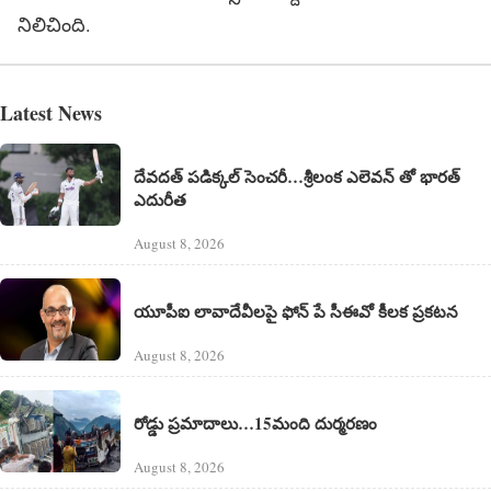
నిలిచింది.
Latest News
దేవదత్ పడిక్కల్‌ సెంచరీ…శ్రీలంక ఎలెవన్ తో భారత్
ఎదురీత
August 8, 2026
యూపీఐ లావాదేవీలపై ఫోన్ పే సీఈవో కీలక ప్రకటన
August 8, 2026
రోడ్డు ప్రమాదాలు…15మంది దుర్మరణం
August 8, 2026