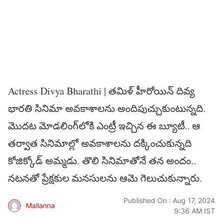
Actress Divya Bharathi | తమిళ్‌ హీరోయిన్‌ దివ్య
భారతి సినిమా అవకాశాలను అందిపుచ్చుకుంటున్నది.
మొదట మోడలింగ్‌లోకి ఎంట్రీ ఇచ్చిన ఈ బ్యూటీ.. ఆ
తర్వాత సినిమాల్లో అవకాశాలను దక్కించుకున్నది
కోజిక్కోడ్‌ అమ్మడు. తొలి సినిమాతోనే తన అందం..
నటనతో ప్రేక్షకుల మనసులను ఆమె గెలుచుకున్నారు.
Published On : Aug 17, 2024
Mallanna
9:36 AM IST