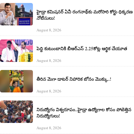
హైడ్రా కమిషనర్ ఏవీ రంగనాథ్‌కు మరోసారి కోర్టు ధిక్కరణ
నోటీసులు!
August 8, 2026
పెద్ది కుటుంబానికి బీఆర్ఎస్ 2.25కోట్ల ఆర్థిక చేయూత
August 8, 2026
తీరిన మెగా డాటర్ నిహారిక బోనం మొక్కు..!
August 8, 2026
నిరుద్యోగం విశ్వరూపం..హైడ్రా ఉద్యోగాల కోసం పోటెత్తిన
నిరుద్యోగులు!
August 8, 2026