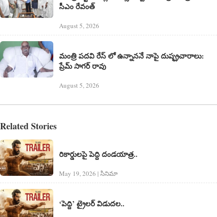
సీఎం రేవంత్
August 5, 2026
మంత్రి పదవి రేస్ లో ఉన్నాననే నాపై దుష్ఫ్రచారాలు:
ప్రేమ్ సాగర్ రావు
August 5, 2026
Related Stories
రికార్డులపై పెద్ది దండయాత్ర..
May 19, 2026 | సినిమా
‘పెద్ది’ ట్రైలర్ విడుదల..