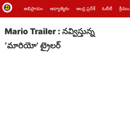
అభిప్రాయం
ఆధ్యాత్మికం
ఆంధ్ర ప్రదేశ్
ఓటీటీ
క్రీడలు
Mario Trailer : నవ్విస్తున్న
‘మారియో’ ట్రైలర్