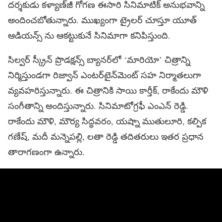
దర్శకుడు కళ్యాణ్‌జీ గోగణ ఈసారి సినిమాటిక్ అనుభవాన్ని
అందించబోతున్నారు. ముఖ్యంగా ట్రైలర్ చూస్తూ యూత్
ఆడియన్స్ ను ఆకట్టుకునే సినిమాగా కనిపిస్తుంది.
సిల్వర్ స్క్రీన్ ప్రొడక్షన్స్ బ్యానర్‌లో ‘మారియో’ చిత్రాన్ని
నిర్మిస్తుండగా రిజ్వాన్ ఎంటర్‌టైన్‌మెంట్ సహ నిర్మాతలుగా
వ్యవహరిస్తున్నారు. ఈ చిత్రానికి సాయి కార్తీక్, రాకేందు మౌళి
సంగీతాన్ని అందిస్తున్నారు. సినిమాటోగ్రఫీ ఎంఎన్ రెడ్డి.
రాకేందు మౌళి, మౌర్య సిద్ధవరం, యష్నా ముతులూరి, కల్పిక
గణేష్, మదీ మన్నెపల్లి, లతా రెడ్డి తదితరులు ఇతర ప్రధాన
తారాగణంగా ఉన్నారు.