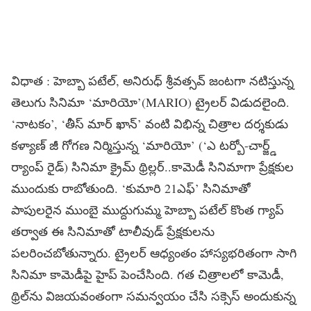
విధాత : హెబ్బా పటేల్, అనిరుధ్ శ్రీవత్సవ్ జంటగా నటిస్తున్న
తెలుగు సినిమా ‘మారియో’(MARIO) ట్రైలర్ విడుదలైంది.
‘నాటకం’, ‘తీస్ మార్ ఖాన్’ వంటి విభిన్న చిత్రాల దర్శకుడు
కళ్యాణ్ జీ గోగణ నిర్మిస్తున్న ‘మారియో’ (‘ఎ టర్బో-చార్జ్డ్
ర్యాంప్ రైడ్) సినిమా క్రైమ్ థ్రిల్లర్..కామెడీ సినిమాగా ప్రేక్షకుల
ముందుకు రాబోతుంది. ‘కుమారి 21ఎఫ్’ సినిమాతో
పాపులరైన ముంబై ముద్దుగుమ్మ హెబ్బా పటేల్ కొంత గ్యాప్
తర్వాత ఈ సినిమాతో టాలీవుడ్ ప్రేక్షకులను
పలరించబోతున్నారు. ట్రైలర్ ఆధ్యంతం హాస్యభరితంగా సాగి
సినిమా కామెడీపై హైప్ పెంచేసింది. గత చిత్రాలలో కామెడీ,
థ్రిల్‌ను విజయవంతంగా సమన్వయం చేసి సక్సెస్ అందుకున్న