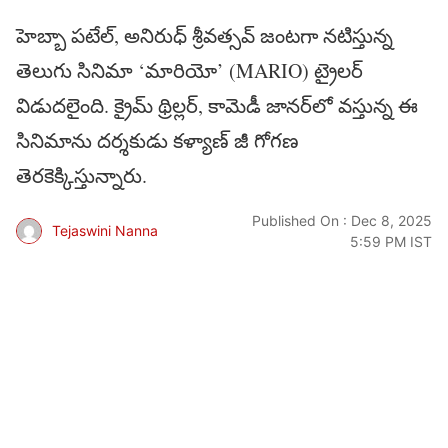
హెబ్బా పటేల్, అనిరుధ్ శ్రీవత్సవ్ జంటగా నటిస్తున్న
తెలుగు సినిమా ‘మారియో’ (MARIO) ట్రైలర్
విడుదలైంది. క్రైమ్ థ్రిల్లర్, కామెడీ జానర్‌లో వస్తున్న ఈ
సినిమాను దర్శకుడు కళ్యాణ్ జీ గోగణ
తెరకెక్కిస్తున్నారు.
Published On : Dec 8, 2025
Tejaswini Nanna
5:59 PM IST