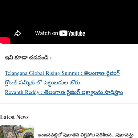
ఇవి కూడా చదవండి :
Telangana Global Rising Summit : తెలంగాణ రైజింగ్
గ్లోబల్ సమ్మిట్ లో పెట్టుబడుల జోరు
Revanth Reddy : తెలంగాణ రైజింగ్ లక్ష్యాలను సాధిస్తాం
Latest News
అంజనపల్లిలో పురాతన విగ్రహాల పరిశీలన…పురావస్తు