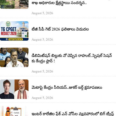
శాఖ అధికారుల క్షేత్రస్థాయి సందర్శన..
August 5, 2026
టీజీ సీపీ గెట్ 2026 ఫలితాలు విడుదల
August 5, 2026
డీలిమిటేషన్ బిల్లుకు నో చెప్పిన రాహుల్..స్పెషల్ సెషన్
కు కేంద్రం ప్లాన్ !
August 5, 2026
మెటాపై కేంద్రం సీరియస్..జుకర్ బర్గ్ క్షమాపణలు
August 5, 2026
ఇంటర్ కాలేజీల ఫేక్ ఎన్ వోసీల వ్యవహారంలో బిగ్ ట్వీస్ట్