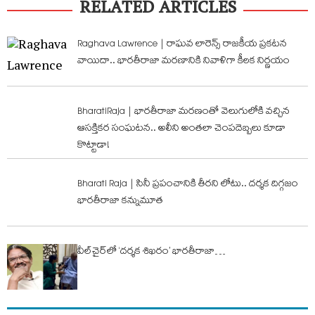
RELATED ARTICLES
Raghava Lawrence | రాఘవ లారెన్స్ రాజకీయ ప్రకటన
వాయిదా.. భారతీరాజా మరణానికి నివాళిగా కీలక నిర్ణయం
BharatiRaja | భారతీరాజా మరణంతో వెలుగులోకి వచ్చిన
ఆసక్తికర సంఘటన.. అలీని అంతలా చెంపదెబ్బలు కూడా
కొట్టాడా!
Bharati Raja | సినీ ప్రపంచానికి తీరని లోటు.. దర్శక దిగ్గజం
భారతీరాజా కన్నుమూత
వీల్‌చైర్‌లో ‘దర్శక శిఖరం’ భారతీరాజా…