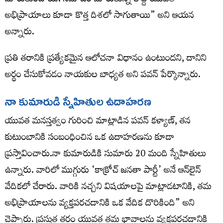
మారుతుంటాయి. సమాజం మారుతున్న కొద్దీ యువత
అభిప్రాయాలు కూడా కొత్త దిశలో సాగుతాయి” అని ఆయన
అన్నారు.
ప్రతి తరానికి ప్రత్యేకమైన ఆలోచనా విధానం ఉంటుందని, దానిని
అర్థం చేసుకోవడం నాయకుల బాధ్యత అని పవన్ పేర్కొన్నారు.
నా కుమారుడి స్నేహితుల ఉదాహరణ
యువత మనస్తత్వం గురించి మాట్లాడిన పవన్ కళ్యాణ్, తన
కుటుంబానికి సంబంధించిన ఒక ఉదాహరణను కూడా
ప్రస్తావించారు.నా కుమారుడికి సుమారు 20 మంది స్నేహితులు
ఉన్నారు. వారిలో ముగ్గురు ‘కాక్రోచ్ జనతా పార్టీ’ అనే ఆన్‌లైన్
వేదికలో చేరారు. వారికి నచ్చని విషయాలపై మాట్లాడటానికి, తమ
అభిప్రాయాలను వ్యక్తపరచడానికి ఒక వేదిక దొరికింది” అని
చెప్పారు. ప్రస్తుత తరం యువత తమ భావాలను వ్యక్తపరచడానికి