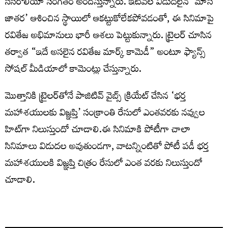
సిసిరోలియో సంగీతం అందిస్తున్నారు. ఇటీవల విడుదలైన ‘మాస్
జాతర’ ఆశించిన స్థాయిలో ఆకట్టుకోలేకపోవడంతో, ఈ సినిమాపై
రవితేజ అభిమానులు భారీ ఆశలు పెట్టుకున్నారు. ట్రైల‌ర్ చూసిన
తర్వాత “ఇదే అసలైన రవితేజ మార్క్ కామెడీ” అంటూ ఫ్యాన్స్
సోషల్ మీడియాలో కామెంట్లు చేస్తున్నారు.
మొత్తానికి ట్రైల‌ర్‌తోనే పాజిటివ్ వైబ్స్ క్రియేట్ చేసిన ‘భర్త
మహాశయులకు విజ్ఞప్తి’ సంక్రాంతి రేసులో ఎంతవరకు నవ్వుల
హిట్‌గా నిలుస్తుందో చూడాలి.ఈ సినిమాకి పోటీగా చాలా
సినిమాలు విడుద‌ల అవుతుండ‌గా, వాట‌న్నింటితో పోటీ ప‌డీ భ‌ర్త
మ‌హాశ‌యులకి విజ్ఞ‌ప్తి చిత్రం రేసులో ఎంత వ‌ర‌కు నిలుస్తుందో
చూడాలి.