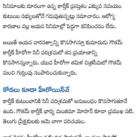
సినిమాలకు దూరంగా ఉన్న కార్తీక్ ప్రస్తుతం ఎక్కువ సమయం
కుటుంబ సభ్యులతోనే గడుపుతున్నట్లు సమాచారం. ఆరోగ్య
కారణాల వల్ల ఆయన సినిమాల్లో పెద్దగా కనిపించడం లేదు.
అయితే ఆయన వారసత్వాన్ని కొనసాగిస్తూ కుమారుడు గౌతమ్
కార్తీక్ హీరోగా సినీ పరిశ్రమలో తన ప్రయాణాన్ని
కొనసాగిస్తున్నారు. యువ హీరోగా తమిళ చిత్రసీమలో గౌతమ్
మంచి గుర్తింపు సంపాదించుకున్నారు.
కోడలు కూడా హీరోయిన్‌నే
కార్తీక్ కుటుంబానికి సినీ పరిశ్రమతో అనుబంధం కొనసాగుతూనే
ఉంది. గౌతమ్ కార్తీక్ భార్య మంజిమా మోహన్ కూడా ప్రముఖ నటి.
తెలుగు ప్రేక్షకులకు ఆమె బాగా పరిచయం.