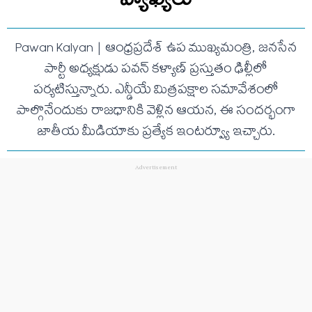
Pawan Kalyan | ఆంధ్రప్రదేశ్ ఉప ముఖ్యమంత్రి, జనసేన
పార్టీ అధ్యక్షుడు పవన్ కళ్యాణ్ ప్రస్తుతం ఢిల్లీలో
పర్యటిస్తున్నారు. ఎన్డీయే మిత్రపక్షాల సమావేశంలో
పాల్గొనేందుకు రాజధానికి వెళ్లిన ఆయన, ఈ సందర్భంగా
జాతీయ మీడియాకు ప్రత్యేక ఇంటర్వ్యూ ఇచ్చారు.