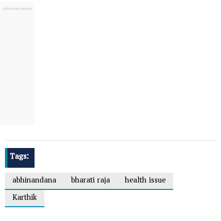
Tags:
abhinandana
bharati raja
health issue
Karthik