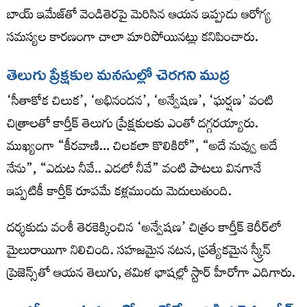
బాయ్ ఇమేజ్‌తో వెండితెరపై మెరిసిన ఆయన ఇప్పుడు ఆరోగ్య
సమస్యల కారణంగా చాలా మారిపోయినట్లు కనిపించారు.
తెలుగు ప్రేక్షకుల మనసుల్లో చెరగని ముద్ర
‘సీతాకోక చిలుక’, ‘అభినందన’, ‘అన్వేషణ’, ‘ఘర్షణ’ వంటి
చిత్రాలతో కార్తీక్ తెలుగు ప్రేక్షకులకు ఎంతో దగ్గరయ్యారు.
ముఖ్యంగా “కీరవాణి… చిలకలా కొలికిరో”, “అదే నువ్వు అదే
నేను”, “ఎదుట నీవే.. ఎదలో నీవే” వంటి పాటలు వినగానే
ఇప్పటికీ కార్తీక్ రూపమే కళ్లముందు మెదులుతుంది.
దర్శకుడు వంశీ తెరకెక్కించిన ‘అన్వేషణ’ చిత్రం కార్తీక్ కెరీర్‌లో
మైలురాయిగా నిలిచింది. సహజమైన నటన, ప్రత్యేకమైన స్క్రీన్
ప్రెజెన్స్‌తో ఆయన తెలుగు, తమిళ భాషల్లో స్టార్ హీరోగా ఎదిగారు.