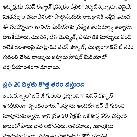
అధ్యక్షుడు పవన్ కళ్యాణ్ ప్రస్తుతం ఢిల్లీలో పర్యటిస్తున్నారు. ఎన్డీయే
మిత్రపక్షాల సమావేశంలో పాల్గొనేందుకు రాజధానికి వెళ్లిన ఆయన,
ఈ సందర్భంగా జాతీయ మీడియాకు ప్రత్యేక ఇంటర్వ్యూ ఇచ్చారు.
రాజకీయాలు, యువత, దేశ భవిష్యత్, సామాజిక మార్పులు వంటి
అనేక అంశాలపై మాట్లాడిన పవన్ కళ్యాణ్, ముఖ్యంగా జెన్ జీ తరం
గురించి చేసిన వ్యాఖ్యలు ఇప్పుడు సోషల్ మీడియాలో
చర్చనీయాంశంగా మారాయి.
ప్రతి 20 ఏళ్లకు కొత్త తరం వస్తుంది
ఇంటర్వ్యూలో జెన్ జీ గురించి ప్రశ్నించగా పవన్ కళ్యాణ్
ఆసక్తికరంగా స్పందించారు.”ఇప్పుడు అందరూ జెన్ జీ గురించి
మాట్లాడుతున్నారు. కానీ ప్రతి 20 ఏళ్లకు ఒక కొత్త తరం వస్తుంది.
కాలంతో పాటు వారి ఆలోచనలు, ఆశయాలు, ఆకాంక్షలు