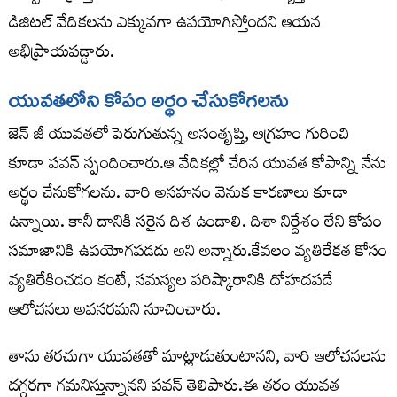
డిజిటల్ వేదికలను ఎక్కువగా ఉపయోగిస్తోందని ఆయన
అభిప్రాయపడ్డారు.
యువతలోని కోపం అర్థం చేసుకోగలను
జెన్ జీ యువతలో పెరుగుతున్న అసంతృప్తి, ఆగ్రహం గురించి
కూడా పవన్ స్పందించారు.ఆ వేదికల్లో చేరిన యువత కోపాన్ని నేను
అర్థం చేసుకోగలను. వారి అసహనం వెనుక కారణాలు కూడా
ఉన్నాయి. కానీ దానికి సరైన దిశ ఉండాలి. దిశా నిర్దేశం లేని కోపం
సమాజానికి ఉపయోగపడదు అని అన్నారు.కేవలం వ్యతిరేకత కోసం
వ్యతిరేకించడం కంటే, సమస్యల పరిష్కారానికి దోహదపడే
ఆలోచనలు అవసరమని సూచించారు.
తాను తరచుగా యువతతో మాట్లాడుతుంటానని, వారి ఆలోచనలను
దగ్గరగా గమనిస్తున్నానని పవన్ తెలిపారు.ఈ తరం యువత