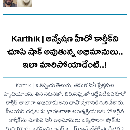
Karthik | అన్వేషణ హీరో కార్తీక్‌ని
చూసి షాక్ అవుతున్న అభిమానులు..
ఇలా మారిపోయాడేంటి..!
Karthik | ఒకప్పుడు తెలుగు, తమిళ సినీ ప్రేక్షకుల
హృదయాలను తన నటనతో, చిరునవ్వుతో కట్టిపడేసిన హీరో
కార్తీక్ తాజాగా అభిమానులను భావోద్వేగానికి గురిచేశారు.
సీనియర్ దర్శకుడు భారతిరాజా అంత్యక్రియలకు హాజరైన
కార్తీక్‌ను చూసిన సినీ అభిమానులు ఒక్కసారిగా షాక్‌కు
గురయ్యారు. ఒకప్పుడు లవర్ బాయ్ ఇమేజ్‌తో వెండితెరపై