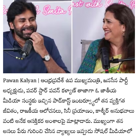
Pawan Kalyan | ఆంధ్రప్రదేశ్ ఉప ముఖ్యమంత్రి, జనసేన పార్టీ
అధ్యక్షుడు, పవర్ స్టార్ పవన్ కళ్యాణ్ తాజాగా ఓ జాతీయ
మీడియా సంస్థకు ఇచ్చిన పాడ్‌కాస్ట్ ఇంటర్వ్యూలో తన వ్యక్తిగత
జీవితం, రాజకీయ ఆలోచనలు, సినీ ప్రయాణం, కాశ్మీర్ అనుభవాలు
వంటి అనేక ఆసక్తికర అంశాలపై మాట్లాడారు. ముఖ్యంగా తన
అసలు పేరు గురించి చేసిన వ్యాఖ్యలు ఇప్పుడు సోషల్ మీడియాలో