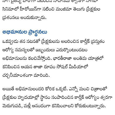
నాగ చైతన్య హీరోగా నటించిన సాహసమే శ్వాసగా సాగిపో
సినిమాలో హీరోయిన్‌గా నటించి మంజిమా తెలుగు ప్రేక్షకుల
ప్రశంసలు అందుకున్నారు.
అభిమానుల ప్రార్థనలు
ఒకప్పుడు తన నటనతో ప్రేక్షకులను అలరించిన కార్తీక్ ప్రస్తుతం
ఆరోగ్య సమస్యలతో ఇబ్బందులు ఎదుర్కొంటుండటం
అభిమానులను కలచివేస్తోంది. భారతీరాజా అంతిమ యాత్రలో
కనిపించిన ఆయన తాజా రూపం సోషల్ మీడియాలో
చర్చనీయాంశంగా మారింది.
అయితే అభిమానులందరి కోరిక ఒక్కటే. ఎన్నో మంచి చిత్రాలతో
ప్రేక్షకుల హృదయాల్లో స్థానం సంపాదించిన కార్తీక్ ఆరోగ్యం త్వరగా
మెరుగుపడి, మళ్లీ ఆనందంగా కనిపించాలని కోరుకుంటున్నారు.