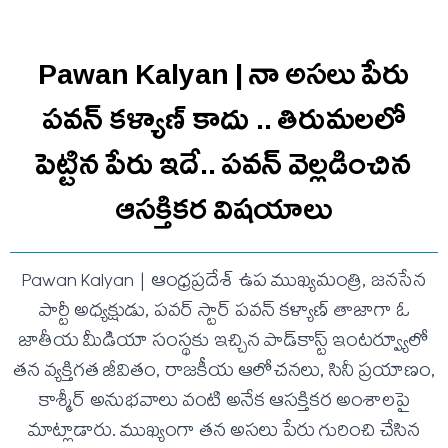
Pawan Kalyan | నా అసలు పేరు
పవన్ కళ్యాణ్ కాదు .. తిరుమలలో
పెట్టిన పేరు ఇదే.. ప‌వ‌న్ వెల్లడించిన
ఆస‌క్తిక‌ర విష‌యాలు
Pawan Kalyan | ఆంధ్రప్రదేశ్ ఉప ముఖ్యమంత్రి, జనసేన
పార్టీ అధ్యక్షుడు, పవర్ స్టార్ పవన్ కళ్యాణ్ తాజాగా ఓ
జాతీయ మీడియా సంస్థకు ఇచ్చిన పాడ్‌కాస్ట్ ఇంటర్వ్యూలో
తన వ్యక్తిగత జీవితం, రాజకీయ ఆలోచనలు, సినీ ప్రయాణం,
కాశ్మీర్ అనుభవాలు వంటి అనేక ఆసక్తికర అంశాలపై
మాట్లాడారు. ముఖ్యంగా తన అసలు పేరు గురించి చేసిన