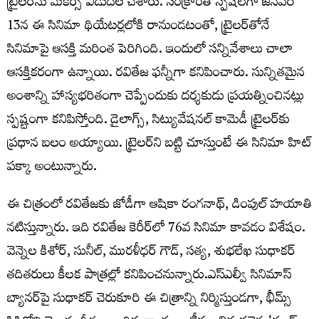
ట్రైల‌ర్‌ను మేకర్స్ విడుదల చేశారు. సంక్రాంతి స్పెషల్‌గా జనవరి
13న ఈ సినిమా థియేటర్లలోకి రానుండటంతో, ట్రైల‌ర్‌తోనే
సినిమాపై ఆసక్తి మరింత పెరిగింది. ఇందులో స‌న్నివేశాలు చాలా
ఆస‌క్తిక‌రంగా ఉన్నాయి. ర‌వితేజ ఫ‌న్నీగా క‌నిపించారు. సున్నితమైన
అంశాన్ని హాస్యభరితంగా చెప్పేందుకు దర్శకుడు ప్రయత్నించినట్లు
స్పష్టంగా కనిపిస్తోంది. డైలాగ్స్, సిట్యువేషనల్ కామెడీ ట్రైల‌ర్‌కు
ప్రధాన బలం అయ్యాయి. ట్రైల‌ర్‌ని బ‌ట్టి చూస్తుంటే ఈ సినిమా హిట్
ప‌క్కా అంటున్నారు.
ఈ చిత్రంలో రవితేజకు జోడీగా ఆషికా రంగనాథ్, డింపుల్ హయాతి
నటిస్తున్నారు. ఇది రవితేజ కెరీర్‌లో 76వ సినిమా కావడం విశేషం.
వెన్నెల కిశోర్, సునీల్, మురళీధర్ గౌడ్, సత్య, శుభలేఖ సుధాకర్
తదితరులు కీలక పాత్రల్లో కనిపించనున్నారు.ఎస్ఎల్వీ సినిమాస్
బ్యానర్‌పై సుధాకర్ చెరుకూరి ఈ చిత్రాన్ని నిర్మిస్తుండగా, భీమ్స్