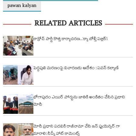
pawan kalyan
RELATED ARTICLES
కాక్రోచ్ పార్టీ కొత్త కార్యాచరణ..‘క్యా బోల్తీ పబ్లిక్’!
పెద్దపులి మరణంపై విచారణకు ఆదేశం : పవన్ కల్యాణ్
భోగాపురం ఎయిర్ పోర్టును జాతికి అంకితం చేసిన ప్రధాని
మోదీ
మోదీ ప్రధాని పదవికి రాజీనామా చేసి ఇన్ ఫ్లుయెన్సర్ గా
మారాలి: దీప్కే హాట్ కామెంట్స్