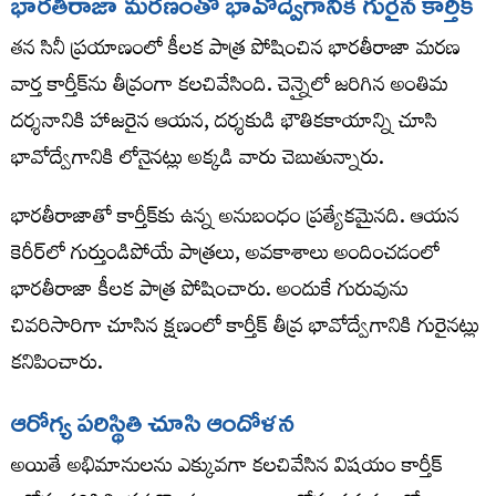
భారతీరాజా మరణంతో భావోద్వేగానికి గురైన కార్తీక్
తన సినీ ప్రయాణంలో కీలక పాత్ర పోషించిన భారతీరాజా మరణ
వార్త కార్తీక్‌ను తీవ్రంగా కలచివేసింది. చెన్నైలో జరిగిన అంతిమ
దర్శనానికి హాజరైన ఆయన, దర్శకుడి భౌతికకాయాన్ని చూసి
భావోద్వేగానికి లోనైనట్లు అక్కడి వారు చెబుతున్నారు.
భారతీరాజాతో కార్తీక్‌కు ఉన్న అనుబంధం ప్రత్యేకమైనది. ఆయన
కెరీర్‌లో గుర్తుండిపోయే పాత్రలు, అవకాశాలు అందించడంలో
భారతీరాజా కీలక పాత్ర పోషించారు. అందుకే గురువును
చివరిసారిగా చూసిన క్షణంలో కార్తీక్ తీవ్ర భావోద్వేగానికి గురైనట్లు
కనిపించారు.
ఆరోగ్య పరిస్థితి చూసి ఆందోళన
అయితే అభిమానులను ఎక్కువగా కలచివేసిన విషయం కార్తీక్