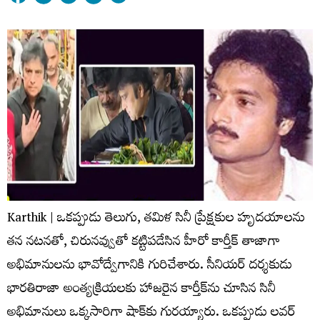
Karthik | ఒకప్పుడు తెలుగు, తమిళ సినీ ప్రేక్షకుల హృదయాలను
తన నటనతో, చిరునవ్వుతో కట్టిపడేసిన హీరో కార్తీక్ తాజాగా
అభిమానులను భావోద్వేగానికి గురిచేశారు. సీనియర్ దర్శకుడు
భారతిరాజా అంత్యక్రియలకు హాజరైన కార్తీక్‌ను చూసిన సినీ
అభిమానులు ఒక్కసారిగా షాక్‌కు గురయ్యారు. ఒకప్పుడు లవర్