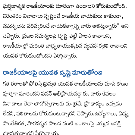
ఘర్షణాత్మక రాజకీయాలకు దూరంగా ఉండాలని కోరుకుంటోంది.
నిరంతరం వివాదాలు సృష్టించే రాజకీయ నాయకులు కాకుండా,
సమస్యలను పరిష్కరించే నాయకత్వాన్ని వారు ఆశిస్తున్నారు” అని
చెప్పారు. ప్రజల సమస్యలపై దృష్టి పెట్టే పాలన కావాలని,
రాజకీయాల్లో మరింత బాధ్యతాయుతమైన వ్యవహారశైలి రావాలని
యువత కోరుకుంటోందని పేర్కొన్నారు.
రాజకీయాలపై యువత దృష్టి మారుతోంది
గత తరాలతో పోలిస్తే ప్రస్తుత యువత రాజకీయాలను చూసే కోణం
పూర్తిగా మారిందని పవన్ అభిప్రాయపడ్డారు. వారు కేవలం
నినాదాలు లేదా భావోద్వేగాలకు మాత్రమే ప్రాధాన్యం ఇవ్వడం
లేదని, ఫలితాలను కోరుకుంటున్నారని చెప్పారు.ఉద్యోగాలు, విద్య,
సాంకేతికత, పారదర్శక పాలన వంటి అంశాలపై ఎక్కువ ఆసక్తి
చూపుతున్నారని పేర్కొన్నారు.