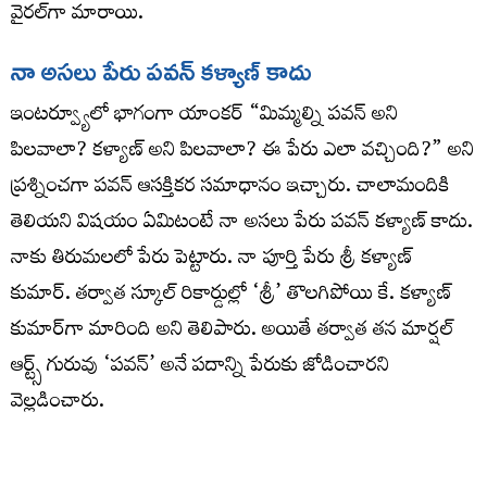
వైరల్‌గా మారాయి.
నా అసలు పేరు పవన్ కళ్యాణ్ కాదు
ఇంటర్వ్యూలో భాగంగా యాంకర్ “మిమ్మల్ని పవన్ అని
పిలవాలా? కళ్యాణ్ అని పిలవాలా? ఈ పేరు ఎలా వచ్చింది?” అని
ప్రశ్నించగా పవన్ ఆసక్తికర సమాధానం ఇచ్చారు. చాలామందికి
తెలియని విషయం ఏమిటంటే నా అసలు పేరు పవన్ కళ్యాణ్ కాదు.
నాకు తిరుమలలో పేరు పెట్టారు. నా పూర్తి పేరు శ్రీ కళ్యాణ్
కుమార్. తర్వాత స్కూల్ రికార్డుల్లో ‘శ్రీ’ తొలగిపోయి కే. కళ్యాణ్
కుమార్‌గా మారింది అని తెలిపారు. అయితే తర్వాత తన మార్షల్
ఆర్ట్స్ గురువు ‘పవన్’ అనే పదాన్ని పేరుకు జోడించారని
వెల్లడించారు.
హనుమంతుడి పేరుతో వచ్చిన ‘పవన్’