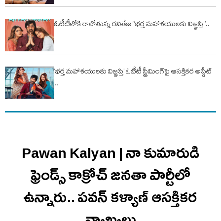
ఓటీటీలోకి రాబోతున్న రవితేజ “భర్త మహాశయులకు విజ్ఞప్తి”..
‘భర్త మహాశయులకు విజ్ఞప్తి’ ఓటీటీ స్ట్రీమింగ్‌పై ఆసక్తికర అప్డేట్
..
Pawan Kalyan | నా కుమారుడి
ఫ్రెండ్స్ కాక్రోచ్ జనతా పార్టీలో
ఉన్నారు.. ప‌వ‌న్ క‌ళ్యాణ్ ఆసక్తిక‌ర
వ్యాఖ్య‌లు