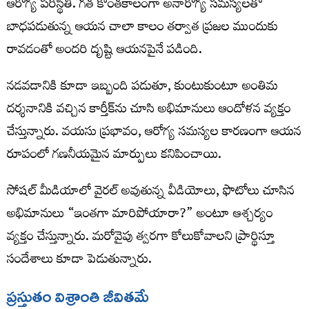
ఆరోగ్య పరిస్థితి. గత కొంతకాలంగా అనారోగ్య సమస్యలతో
బాధపడుతున్న ఆయన చాలా కాలం తర్వాత ప్రజల ముందుకు
రావడంతో అందరి దృష్టి ఆయనపైనే పడింది.
నడవడానికి కూడా ఇబ్బంది పడుతూ, కుంటుకుంటూ అంతిమ
దర్శనానికి వచ్చిన కార్తీక్‌ను చూసి అభిమానులు ఆందోళన వ్యక్తం
చేస్తున్నారు. వయసు ప్రభావం, ఆరోగ్య సమస్యల కారణంగా ఆయన
రూపంలో గణనీయమైన మార్పులు కనిపించాయి.
సోషల్ మీడియాలో వైరల్ అవుతున్న వీడియోలు, ఫొటోలు చూసిన
అభిమానులు “ఇంతగా మారిపోయారా?” అంటూ ఆశ్చర్యం
వ్యక్తం చేస్తున్నారు. మరోవైపు త్వరగా కోలుకోవాలని ప్రార్థిస్తూ
సందేశాలు కూడా పెడుతున్నారు.
ప్రస్తుతం విశ్రాంతి జీవితమే