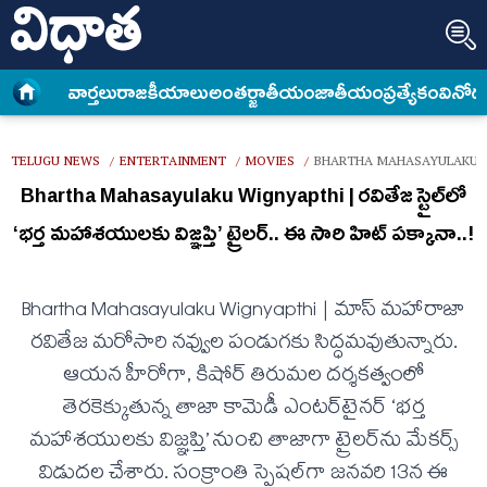
వార్త‌లు
రాజకీయాలు
అంత‌ర్జాతీయం
జాతీయం
ప్రత్యేకం
వినోద
TELUGU NEWS
ENTERTAINMENT
MOVIES
BHARTHA MAHASAYULAKU W
/
/
/
Bhartha Mahasayulaku Wignyapthi | ర‌వితేజ స్టైల్‌లో
‘భర్త మహాశయులకు విజ్ఞప్తి’ ట్రైల‌ర్.. ఈ సారి హిట్ ప‌క్కానా..!
Bhartha Mahasayulaku Wignyapthi | మాస్ మహారాజా
రవితేజ మరోసారి నవ్వుల పండుగకు సిద్ధమవుతున్నారు.
ఆయన హీరోగా, కిషోర్ తిరుమల దర్శకత్వంలో
తెరకెక్కుతున్న తాజా కామెడీ ఎంటర్‌టైనర్ ‘భర్త
మహాశయులకు విజ్ఞప్తి’ నుంచి తాజాగా ట్రైల‌ర్‌ను మేకర్స్
విడుదల చేశారు. సంక్రాంతి స్పెషల్‌గా జనవరి 13న ఈ