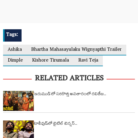
Tags:
Ashika
Bhartha Mahasayulaku Wignyapthi Trailer
Dimple
Kishore Tirumala
Ravi Teja
RELATED ARTICLES
‘ఇరుముడి’లో సరికొత్త అవతారంలో రవితేజ..
టాలీవుడ్‌లో టైటిల్ టెన్షన్..