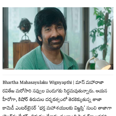
Bhartha Mahasayulaku Wignyapthi | మాస్ మహారాజా
రవితేజ మరోసారి నవ్వుల పండుగకు సిద్ధమవుతున్నారు. ఆయన
హీరోగా, కిషోర్ తిరుమల దర్శకత్వంలో తెరకెక్కుతున్న తాజా
కామెడీ ఎంటర్‌టైనర్ ‘భర్త మహాశయులకు విజ్ఞప్తి’ నుంచి తాజాగా