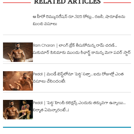
RELATED ARTICLES
ఆ హీరో రెమ్యునరేషన్ రూ.325 కోట్లు.. రజనీ, షారూఖ్‌లను
మించి వసూలు
Ram Charan | లాంగ్ బ్రేక్ తీసుకోనున్న రామ్ చ‌ర‌ణ్‌..
సుకుమార్ సినిమాకు ముందు రీఛార్జ్ కానున్న మెగా పవర్ స్టార్
Peddi | మండే టెస్ట్‌లోనూ ‘పెద్ది’ సత్తా.. ఐదు రోజుల్లో ఎంత
వ‌సూలు చేసిందంటే!
Peddi | ‘పెద్ది’ హిందీ కలెక్షన్స్ ఎందుకు త‌క్కువ‌గా ఉన్నాయి..
నిర్మాత ఏమ‌న్నారంటే..!