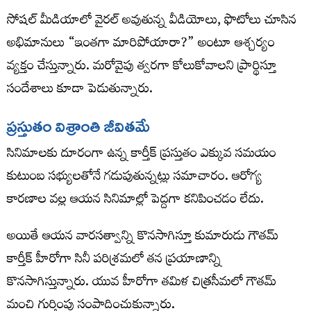
సోషల్ మీడియాలో వైరల్ అవుతున్న వీడియోలు, ఫొటోలు చూసిన
అభిమానులు “ఇంతగా మారిపోయారా?” అంటూ ఆశ్చర్యం
వ్యక్తం చేస్తున్నారు. మరోవైపు త్వరగా కోలుకోవాలని ప్రార్థిస్తూ
సందేశాలు కూడా పెడుతున్నారు.
ప్రస్తుతం విశ్రాంతి జీవితమే
సినిమాలకు దూరంగా ఉన్న కార్తీక్ ప్రస్తుతం ఎక్కువ సమయం
కుటుంబ సభ్యులతోనే గడుపుతున్నట్లు సమాచారం. ఆరోగ్య
కారణాల వల్ల ఆయన సినిమాల్లో పెద్దగా కనిపించడం లేదు.
అయితే ఆయన వారసత్వాన్ని కొనసాగిస్తూ కుమారుడు గౌతమ్
కార్తీక్ హీరోగా సినీ పరిశ్రమలో తన ప్రయాణాన్ని
కొనసాగిస్తున్నారు. యువ హీరోగా తమిళ చిత్రసీమలో గౌతమ్
మంచి గుర్తింపు సంపాదించుకున్నారు.