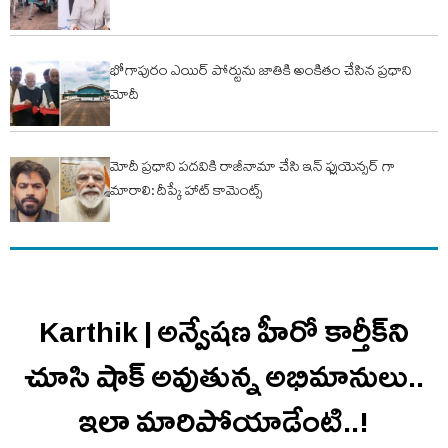
భోగాపురం ఎయిర్ పోర్టును జాతికి అంకితం చేసిన ప్రధాని
మోదీ
మోదీ ప్రధాని పదవికి రాజీనామా చేసి ఇన్ ఫ్లుయెన్సర్ గా
మారాలి: దీప్కే హాట్ కామెంట్స్
Karthik | అన్వేషణ హీరో కార్తీక్‌ని
చూసి షాక్ అవుతున్న అభిమానులు..
ఇలా మారిపోయాడేంటి..!