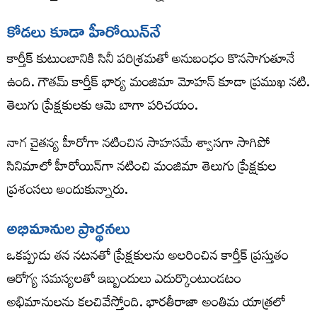
కోడలు కూడా హీరోయిన్‌నే
కార్తీక్ కుటుంబానికి సినీ పరిశ్రమతో అనుబంధం కొనసాగుతూనే
ఉంది. గౌతమ్ కార్తీక్ భార్య మంజిమా మోహన్ కూడా ప్రముఖ నటి.
తెలుగు ప్రేక్షకులకు ఆమె బాగా పరిచయం.
నాగ చైతన్య హీరోగా నటించిన సాహసమే శ్వాసగా సాగిపో
సినిమాలో హీరోయిన్‌గా నటించి మంజిమా తెలుగు ప్రేక్షకుల
ప్రశంసలు అందుకున్నారు.
అభిమానుల ప్రార్థనలు
ఒకప్పుడు తన నటనతో ప్రేక్షకులను అలరించిన కార్తీక్ ప్రస్తుతం
ఆరోగ్య సమస్యలతో ఇబ్బందులు ఎదుర్కొంటుండటం
అభిమానులను కలచివేస్తోంది. భారతీరాజా అంతిమ యాత్రలో