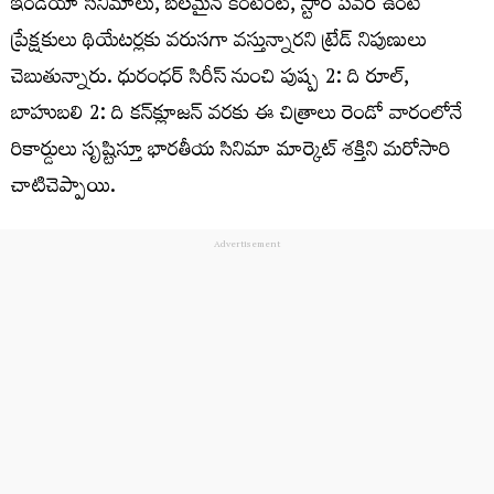
ఇండియా సినిమాలు, బలమైన కంటెంట్, స్టార్ పవర్ ఉంటే
ప్రేక్షకులు థియేటర్లకు వరుసగా వస్తున్నారని ట్రేడ్ నిపుణులు
చెబుతున్నారు. ధురంధర్ సిరీస్ నుంచి పుష్ప 2: ది రూల్,
బాహుబలి 2: ది కన్‌క్లూజన్ వరకు ఈ చిత్రాలు రెండో వారంలోనే
రికార్డులు సృష్టిస్తూ భారతీయ సినిమా మార్కెట్ శక్తిని మరోసారి
చాటిచెప్పాయి.