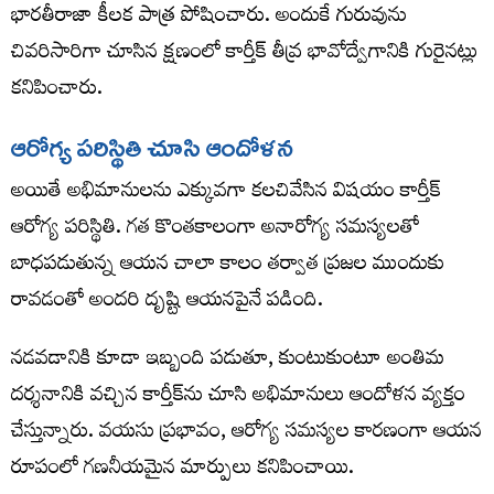
భారతీరాజా కీలక పాత్ర పోషించారు. అందుకే గురువును
చివరిసారిగా చూసిన క్షణంలో కార్తీక్ తీవ్ర భావోద్వేగానికి గురైనట్లు
కనిపించారు.
ఆరోగ్య పరిస్థితి చూసి ఆందోళన
అయితే అభిమానులను ఎక్కువగా కలచివేసిన విషయం కార్తీక్
ఆరోగ్య పరిస్థితి. గత కొంతకాలంగా అనారోగ్య సమస్యలతో
బాధపడుతున్న ఆయన చాలా కాలం తర్వాత ప్రజల ముందుకు
రావడంతో అందరి దృష్టి ఆయనపైనే పడింది.
నడవడానికి కూడా ఇబ్బంది పడుతూ, కుంటుకుంటూ అంతిమ
దర్శనానికి వచ్చిన కార్తీక్‌ను చూసి అభిమానులు ఆందోళన వ్యక్తం
చేస్తున్నారు. వయసు ప్రభావం, ఆరోగ్య సమస్యల కారణంగా ఆయన
రూపంలో గణనీయమైన మార్పులు కనిపించాయి.