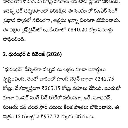
వారంలోనే ₹253.25 కోట్లు వసూలు చేసి టాప్ ప్లేస్‌లో నిలిచింది.
ఆదిత్య ధర్ దర్శకత్వంలో తెరకెక్కిన ఈ సినిమాలో రణవీర్ సింగ్
ప్రధాన పాత్రలో నటించగా, అక్షయ్ ఖన్నా విలన్‌గా కనిపించాడు.
ఈ చిత్రం లైఫ్‌టైమ్‌లో ఇండియాలో ₹840.20 కోట్ల వసూళ్లు
సాధించింది.
2. ధురంధర్ ది రివెంజ్ (2026)
‘ధురంధర్’ సీక్వెల్‌గా వచ్చిన ఈ చిత్రం కూడా రికార్డులు
సృష్టించింది. రెండో వారంలో హిందీ వెర్షన్ ద్వారా ₹242.75
కోట్లు, దేశవ్యాప్తంగా ₹263.15 కోట్లు వసూలు చేసింది. ఇందులో
కూడా రణవీర్ సింగ్ లీడ్ రోల్‌లో నటించగా, ఆర్. మాధవన్,
సంజయ్ దత్ వంటి స్టార్ నటులు కీలక పాత్రలు పోషించారు. ఈ
చిత్రం 15 రోజుల్లోనే ₹937.32 కోట్లకు చేరుకుంది.