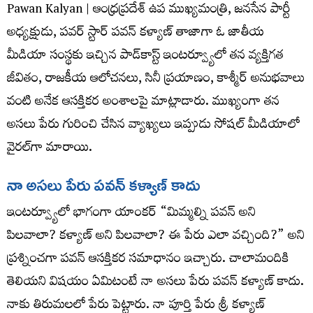
Pawan Kalyan | ఆంధ్రప్రదేశ్ ఉప ముఖ్యమంత్రి, జనసేన పార్టీ
అధ్యక్షుడు, పవర్ స్టార్ పవన్ కళ్యాణ్ తాజాగా ఓ జాతీయ
మీడియా సంస్థకు ఇచ్చిన పాడ్‌కాస్ట్ ఇంటర్వ్యూలో తన వ్యక్తిగత
జీవితం, రాజకీయ ఆలోచనలు, సినీ ప్రయాణం, కాశ్మీర్ అనుభవాలు
వంటి అనేక ఆసక్తికర అంశాలపై మాట్లాడారు. ముఖ్యంగా తన
అసలు పేరు గురించి చేసిన వ్యాఖ్యలు ఇప్పుడు సోషల్ మీడియాలో
వైరల్‌గా మారాయి.
నా అసలు పేరు పవన్ కళ్యాణ్ కాదు
ఇంటర్వ్యూలో భాగంగా యాంకర్ “మిమ్మల్ని పవన్ అని
పిలవాలా? కళ్యాణ్ అని పిలవాలా? ఈ పేరు ఎలా వచ్చింది?” అని
ప్రశ్నించగా పవన్ ఆసక్తికర సమాధానం ఇచ్చారు. చాలామందికి
తెలియని విషయం ఏమిటంటే నా అసలు పేరు పవన్ కళ్యాణ్ కాదు.
నాకు తిరుమలలో పేరు పెట్టారు. నా పూర్తి పేరు శ్రీ కళ్యాణ్