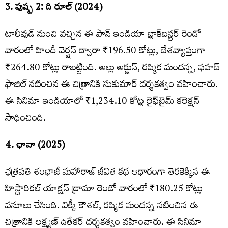
3. పుష్ప 2: ది రూల్ (2024)
టాలీవుడ్ నుంచి వచ్చిన ఈ పాన్ ఇండియా బ్లాక్‌బస్టర్ రెండో
వారంలో హిందీ వెర్షన్ ద్వారా ₹196.50 కోట్లు, దేశవ్యాప్తంగా
₹264.80 కోట్లు రాబట్టింది. అల్లు అర్జున్, రష్మిక మందన్న, ఫహద్
ఫాజిల్ నటించిన ఈ చిత్రానికి సుకుమార్ దర్శకత్వం వహించారు.
ఈ సినిమా ఇండియాలో ₹1,234.10 కోట్ల లైఫ్‌టైమ్ కలెక్షన్
సాధించింది.
4. ఛావా (2025)
ఛత్రపతి శంభాజీ మహారాజ్ జీవిత కథ ఆధారంగా తెరకెక్కిన ఈ
హిస్టారికల్ యాక్షన్ డ్రామా రెండో వారంలో ₹180.25 కోట్లు
వసూలు చేసింది. విక్కీ కౌశల్, రష్మిక మందన్న నటించిన ఈ
చిత్రానికి లక్ష్మణ్ ఉతేకర్ దర్శకత్వం వహించారు. ఈ సినిమా