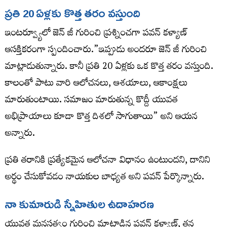
ప్రతి 20 ఏళ్లకు కొత్త తరం వస్తుంది
ఇంటర్వ్యూలో జెన్ జీ గురించి ప్రశ్నించగా పవన్ కళ్యాణ్
ఆసక్తికరంగా స్పందించారు.”ఇప్పుడు అందరూ జెన్ జీ గురించి
మాట్లాడుతున్నారు. కానీ ప్రతి 20 ఏళ్లకు ఒక కొత్త తరం వస్తుంది.
కాలంతో పాటు వారి ఆలోచనలు, ఆశయాలు, ఆకాంక్షలు
మారుతుంటాయి. సమాజం మారుతున్న కొద్దీ యువత
అభిప్రాయాలు కూడా కొత్త దిశలో సాగుతాయి” అని ఆయన
అన్నారు.
ప్రతి తరానికి ప్రత్యేకమైన ఆలోచనా విధానం ఉంటుందని, దానిని
అర్థం చేసుకోవడం నాయకుల బాధ్యత అని పవన్ పేర్కొన్నారు.
నా కుమారుడి స్నేహితుల ఉదాహరణ
యువత మనస్తత్వం గురించి మాట్లాడిన పవన్ కళ్యాణ్, తన