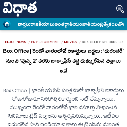
వార్త‌లు
రాజకీయాలు
అంత‌ర్జాతీయం
జాతీయం
ప్రత్యేకం
వినోద
TELUGU NEWS
ENTERTAINMENT
MOVIES
BOX OFFICE RECORDS CREA
/
/
/
Box Office | రెండో వారంలోనే రికార్డులు బద్దలు: ‘దురంధర్’
నుంచి ‘పుష్ప 2’ వరకు బాక్సాఫీస్ వ‌ద్ద‌ దుమ్మురేపిన చిత్రాలు
ఇవే
Box Office | భారతీయ సినీ పరిశ్రమలో బాక్సాఫీస్ రికార్డులు
రోజురోజుకూ స‌రికొత్త రికార్డుల‌ని సెట్ చేస్తున్నాయి.
ముఖ్యంగా రెండో వారంలోనే భారీ వసూళ్లు సాధించిన
సినిమాలు ట్రేడ్ వర్గాలను ఆశ్చర్యపరుస్తున్నాయి. ఇటీవల
విడుదలైన పాన్ ఇండియా చిత్రాలు ఈ ట్రెండ్‌ను మరింత