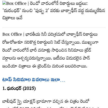
Box Office | భారతీయ సినీ పరిశ్రమలో బాక్సాఫీస్ రికార్డులు
రోజురోజుకూ స‌రికొత్త రికార్డుల‌ని సెట్ చేస్తున్నాయి. ముఖ్యంగా
రెండో వారంలోనే భారీ వసూళ్లు సాధించిన సినిమాలు ట్రేడ్
వర్గాలను ఆశ్చర్యపరుస్తున్నాయి. ఇటీవల విడుదలైన పాన్
ఇండియా చిత్రాలు ఈ ట్రెండ్‌ను మరింత బలపరిచాయి.
టాప్ సినిమాల వివరాలు ఇలా…
1. ధురంధర్ (2025)
బాలీవుడ్ స్పై యాక్షన్ డ్రామాగా వచ్చిన ఈ చిత్రం రెండో