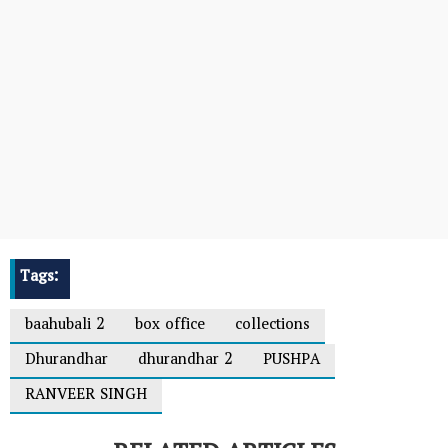
Tags:
baahubali 2
box office
collections
Dhurandhar
dhurandhar 2
PUSHPA
RANVEER SINGH