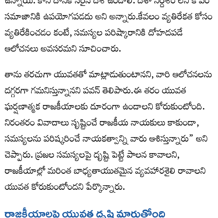
ఉన్నాయి. కానీ దానికి సరైన దిశ ఉండాలి. దిశా నిర్దేశం లేని కోపం
సమాజానికి ఉపయోగపడదు అని అన్నారు.కేవలం వ్యతిరేకత కోసం
వ్యతిరేకించడం కంటే, సమస్యల పరిష్కారానికి దోహదపడే
ఆలోచనలు అవసరమని సూచించారు.
తాను తరచుగా యువతతో మాట్లాడుతుంటానని, వారి ఆలోచనలను
దగ్గరగా గమనిస్తున్నానని పవన్ తెలిపారు.ఈ తరం యువత
ఘర్షణాత్మక రాజకీయాలకు దూరంగా ఉండాలని కోరుకుంటోంది.
నిరంతరం వివాదాలు సృష్టించే రాజకీయ నాయకులు కాకుండా,
సమస్యలను పరిష్కరించే నాయకత్వాన్ని వారు ఆశిస్తున్నారు” అని
చెప్పారు. ప్రజల సమస్యలపై దృష్టి పెట్టే పాలన కావాలని,
రాజకీయాల్లో మరింత బాధ్యతాయుతమైన వ్యవహారశైలి రావాలని
యువత కోరుకుంటోందని పేర్కొన్నారు.
రాజకీయాలపై యువత దృష్టి మారుతోంది