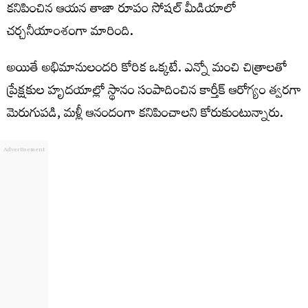
కనిపించిన ఆయన తాజా రూపం సోషల్ మీడియాలో
చర్చనీయాంశంగా మారింది.
అయితే అభిమానులందరి కోరిక ఒక్కటే. ఎన్నో మంచి చిత్రాలతో
ప్రేక్షకుల హృదయాల్లో స్థానం సంపాదించిన కార్తీక్ ఆరోగ్యం త్వరగా
మెరుగుపడి, మళ్లీ ఆనందంగా కనిపించాలని కోరుకుంటున్నారు.