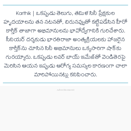
Karthik | ఒకప్పుడు తెలుగు, తమిళ సినీ ప్రేక్షకుల
హృదయాలను తన నటనతో, చిరునవ్వుతో కట్టిపడేసిన హీరో
కార్తీక్ తాజాగా అభిమానులను భావోద్వేగానికి గురిచేశారు.
సీనియర్ దర్శకుడు భారతిరాజా అంత్యక్రియలకు హాజరైన
కార్తీక్‌ను చూసిన సినీ అభిమానులు ఒక్కసారిగా షాక్‌కు
గురయ్యారు. ఒకప్పుడు లవర్ బాయ్ ఇమేజ్‌తో వెండితెరపై
మెరిసిన ఆయన ఇప్పుడు ఆరోగ్య సమస్యల కారణంగా చాలా
మారిపోయినట్లు కనిపించారు.