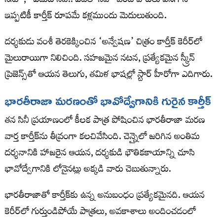
నేను”, “ఎదుట నీవే.. ఎదలో నీవే” వంటి పాటలు వినగానే
ఇప్పటికీ కార్తీక్ రూపమే కళ్లముందు మెదులుతుంది.
దర్శకుడు వంశీ తెరకెక్కించిన ‘అన్వేషణ’ చిత్రం కార్తీక్ కెరీర్‌లో
మైలురాయిగా నిలిచింది. సహజమైన నటన, ప్రత్యేకమైన స్క్రీన్
ప్రెజెన్స్‌తో ఆయన తెలుగు, తమిళ భాషల్లో స్టార్ హీరోగా ఎదిగారు.
భారతీరాజా మరణంతో భావోద్వేగానికి గురైన కార్తీక్
తన సినీ ప్రయాణంలో కీలక పాత్ర పోషించిన భారతీరాజా మరణ
వార్త కార్తీక్‌ను తీవ్రంగా కలచివేసింది. చెన్నైలో జరిగిన అంతిమ
దర్శనానికి హాజరైన ఆయన, దర్శకుడి భౌతికకాయాన్ని చూసి
భావోద్వేగానికి లోనైనట్లు అక్కడి వారు చెబుతున్నారు.
భారతీరాజాతో కార్తీక్‌కు ఉన్న అనుబంధం ప్రత్యేకమైనది. ఆయన
కెరీర్‌లో గుర్తుండిపోయే పాత్రలు, అవకాశాలు అందించడంలో