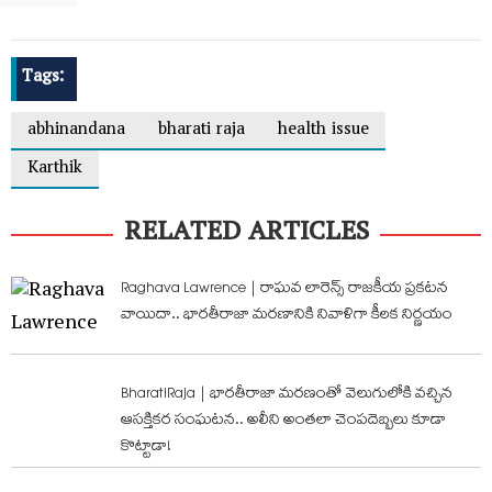
Tags:
abhinandana
bharati raja
health issue
Karthik
RELATED ARTICLES
Raghava Lawrence | రాఘవ లారెన్స్ రాజకీయ ప్రకటన
వాయిదా.. భారతీరాజా మరణానికి నివాళిగా కీలక నిర్ణయం
BharatiRaja | భారతీరాజా మరణంతో వెలుగులోకి వచ్చిన
ఆసక్తికర సంఘటన.. అలీని అంతలా చెంపదెబ్బలు కూడా
కొట్టాడా!