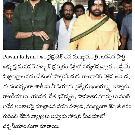
Pawan Kalyan | ఆంధ్రప్రదేశ్ ఉప ముఖ్యమంత్రి, జనసేన పార్టీ
అధ్యక్షుడు పవన్ కళ్యాణ్ ప్రస్తుతం ఢిల్లీలో పర్యటిస్తున్నారు. ఎన్డీయే
మిత్రపక్షాల సమావేశంలో పాల్గొనేందుకు రాజధానికి వెళ్లిన ఆయన,
ఈ సందర్భంగా జాతీయ మీడియాకు ప్రత్యేక ఇంటర్వ్యూ ఇచ్చారు.
రాజకీయాలు, యువత, దేశ భవిష్యత్, సామాజిక మార్పులు వంటి
అనేక అంశాలపై మాట్లాడిన పవన్ కళ్యాణ్, ముఖ్యంగా జెన్ జీ తరం
గురించి చేసిన వ్యాఖ్యలు ఇప్పుడు సోషల్ మీడియాలో
చర్చనీయాంశంగా మారాయి.