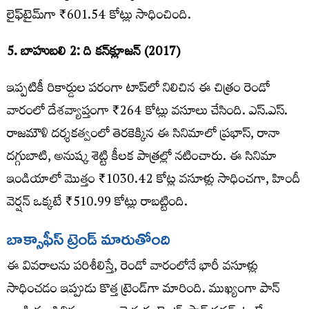
లైఫ్‌టైమ్‌గా ₹601.54 కోట్లు సాధించింది.
5. బాహుబలి 2: ది కన్‌క్లూజన్ (2017)
ఇప్పటికీ రికార్డుల పరంగా టాప్‌లో నిలిచిన ఈ చిత్రం రెండో
వారంలో దేశవ్యాప్తంగా ₹264 కోట్లు వసూలు చేసింది. ఎస్.ఎస్.
రాజమౌళి దర్శకత్వంలో తెరకెక్కిన ఈ సినిమాలో ప్రభాస్, రానా
దగ్గుబాటి, అనుష్క శెట్టి కీలక పాత్రల్లో నటించారు. ఈ సినిమా
ఇండియాలో మొత్తం ₹1030.42 కోట్ల వసూళ్లు సాధించగా, హిందీ
వెర్షన్ ఒక్కటే ₹510.99 కోట్లు రాబట్టింది.
బాక్సాఫీస్ ట్రెండ్ మారుతోంది
ఈ వివరాలను పరిశీలిస్తే, రెండో వారంలోనే భారీ వసూళ్లు
సాధించడం ఇప్పుడు కొత్త ట్రెండ్‌గా మారింది. ముఖ్యంగా పాన్