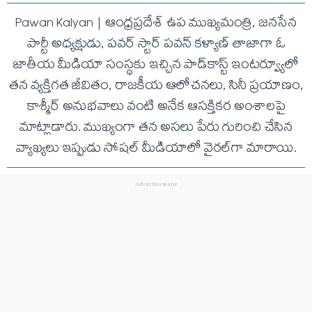
Pawan Kalyan | ఆంధ్రప్రదేశ్ ఉప ముఖ్యమంత్రి, జనసేన
పార్టీ అధ్యక్షుడు, పవర్ స్టార్ పవన్ కళ్యాణ్ తాజాగా ఓ
జాతీయ మీడియా సంస్థకు ఇచ్చిన పాడ్‌కాస్ట్ ఇంటర్వ్యూలో
తన వ్యక్తిగత జీవితం, రాజకీయ ఆలోచనలు, సినీ ప్రయాణం,
కాశ్మీర్ అనుభవాలు వంటి అనేక ఆసక్తికర అంశాలపై
మాట్లాడారు. ముఖ్యంగా తన అసలు పేరు గురించి చేసిన
వ్యాఖ్యలు ఇప్పుడు సోషల్ మీడియాలో వైరల్‌గా మారాయి.