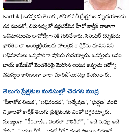
Karthik | ఒకప్పుడు తెలుగు, తమిళ సినీ ప్రేక్షకుల హృదయాలను
తన నటనతో, చిరునవ్వుతో కట్టిపడేసిన హీరో కార్తీక్ తాజాగా
అభిమానులను భావోద్వేగానికి గురిచేశారు. సీనియర్ దర్శకుడు
భారతిరాజా అంత్యక్రియలకు హాజరైన కార్తీక్‌ను చూసిన సినీ
అభిమానులు ఒక్కసారిగా షాక్‌కు గురయ్యారు. ఒకప్పుడు లవర్
బాయ్ ఇమేజ్‌తో వెండితెరపై మెరిసిన ఆయన ఇప్పుడు ఆరోగ్య
సమస్యల కారణంగా చాలా మారిపోయినట్లు కనిపించారు.
తెలుగు ప్రేక్షకుల మనసుల్లో చెరగని ముద్ర
‘సీతాకోక చిలుక’, ‘అభినందన’, ‘అన్వేషణ’, ‘ఘర్షణ’ వంటి
చిత్రాలతో కార్తీక్ తెలుగు ప్రేక్షకులకు ఎంతో దగ్గరయ్యారు.
ముఖ్యంగా “కీరవాణి… చిలకలా కొలికిరో”, “అదే నువ్వు అదే