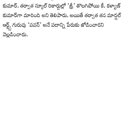
కుమార్. తర్వాత స్కూల్ రికార్డుల్లో ‘శ్రీ’ తొలగిపోయి కే. కళ్యాణ్
కుమార్‌గా మారింది అని తెలిపారు. అయితే తర్వాత తన మార్షల్
ఆర్ట్స్ గురువు ‘పవన్’ అనే పదాన్ని పేరుకు జోడించారని
వెల్లడించారు.
హనుమంతుడి పేరుతో వచ్చిన ‘పవన్’
మార్షల్ ఆర్ట్స్ శిక్షణ తీసుకుంటున్న సమయంలో తాను కఠినమైన
ప్రదర్శనలు చేసేవాడినని పవన్ గుర్తు చేసుకున్నారు. ఛాతిపై భారీ
బండరాళ్లు పెట్టుకుని వాటిని పగలగొట్టించే స్టంట్స్ చేసేవాడిని. నా
ప్రదర్శనలు చూసిన గురువు నువ్వు పవనసుతుడు హనుమంతుడిలా
ఉన్నావని చెప్పి ‘పవన్’ అనే పేరును జోడించారు. అలా పవన్
కళ్యాణ్ అనే పేరు ఏర్పడింది” అని వివరించారు. ఇప్పటికే కోట్లాది
అభిమానుల గుండెల్లో చెరగని ముద్ర వేసుకున్న ఈ పేరు వెనుక
ఉన్న కథ తెలుసుకుని అభిమానులు ఆనందం వ్యక్తం చేస్తున్నారు.