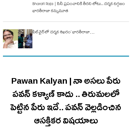
Bharati Raja | సినీ ప్రపంచానికి తీరని లోటు.. దర్శక దిగ్గజం
భారతీరాజా కన్నుమూత
వీల్‌చైర్‌లో ‘దర్శక శిఖరం’ భారతీరాజా…
Pawan Kalyan | నా అసలు పేరు
పవన్ కళ్యాణ్ కాదు .. తిరుమలలో
పెట్టిన పేరు ఇదే.. ప‌వ‌న్ వెల్లడించిన
ఆస‌క్తిక‌ర విష‌యాలు