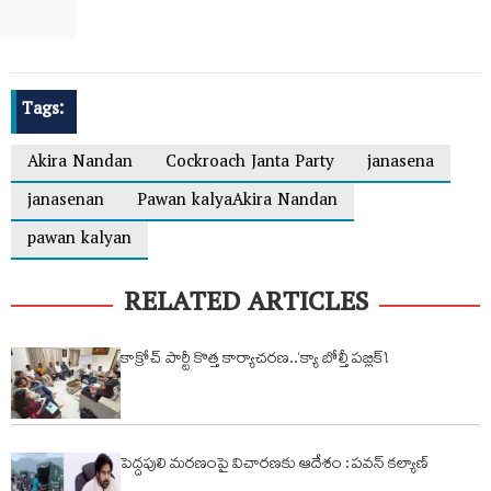
Tags:
Akira Nandan
Cockroach Janta Party
janasena
janasenan
Pawan kalyaAkira Nandan
pawan kalyan
RELATED ARTICLES
కాక్రోచ్ పార్టీ కొత్త కార్యాచరణ..‘క్యా బోల్తీ పబ్లిక్’!
పెద్దపులి మరణంపై విచారణకు ఆదేశం : పవన్ కల్యాణ్