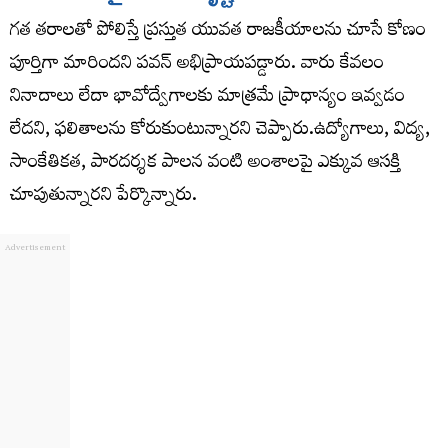
గత తరాలతో పోలిస్తే ప్రస్తుత యువత రాజకీయాలను చూసే కోణం
పూర్తిగా మారిందని పవన్ అభిప్రాయపడ్డారు. వారు కేవలం
నినాదాలు లేదా భావోద్వేగాలకు మాత్రమే ప్రాధాన్యం ఇవ్వడం
లేదని, ఫలితాలను కోరుకుంటున్నారని చెప్పారు.ఉద్యోగాలు, విద్య,
సాంకేతికత, పారదర్శక పాలన వంటి అంశాలపై ఎక్కువ ఆసక్తి
చూపుతున్నారని పేర్కొన్నారు.