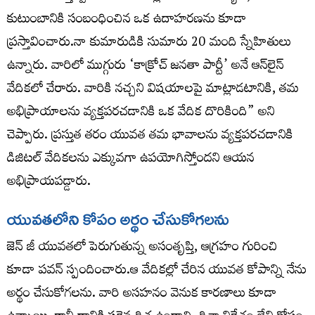
కుటుంబానికి సంబంధించిన ఒక ఉదాహరణను కూడా
ప్రస్తావించారు.నా కుమారుడికి సుమారు 20 మంది స్నేహితులు
ఉన్నారు. వారిలో ముగ్గురు ‘కాక్రోచ్ జనతా పార్టీ’ అనే ఆన్‌లైన్
వేదికలో చేరారు. వారికి నచ్చని విషయాలపై మాట్లాడటానికి, తమ
అభిప్రాయాలను వ్యక్తపరచడానికి ఒక వేదిక దొరికింది” అని
చెప్పారు. ప్రస్తుత తరం యువత తమ భావాలను వ్యక్తపరచడానికి
డిజిటల్ వేదికలను ఎక్కువగా ఉపయోగిస్తోందని ఆయన
అభిప్రాయపడ్డారు.
యువతలోని కోపం అర్థం చేసుకోగలను
జెన్ జీ యువతలో పెరుగుతున్న అసంతృప్తి, ఆగ్రహం గురించి
కూడా పవన్ స్పందించారు.ఆ వేదికల్లో చేరిన యువత కోపాన్ని నేను
అర్థం చేసుకోగలను. వారి అసహనం వెనుక కారణాలు కూడా