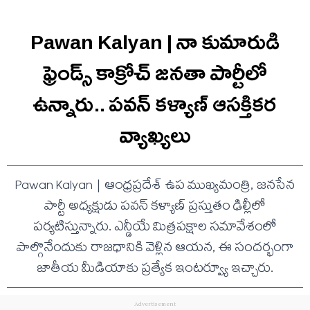
Pawan Kalyan | నా కుమారుడి
ఫ్రెండ్స్ కాక్రోచ్ జనతా పార్టీలో
ఉన్నారు.. ప‌వ‌న్ క‌ళ్యాణ్ ఆసక్తిక‌ర
వ్యాఖ్య‌లు
Pawan Kalyan | ఆంధ్రప్రదేశ్ ఉప ముఖ్యమంత్రి, జనసేన
పార్టీ అధ్యక్షుడు పవన్ కళ్యాణ్ ప్రస్తుతం ఢిల్లీలో
పర్యటిస్తున్నారు. ఎన్డీయే మిత్రపక్షాల సమావేశంలో
పాల్గొనేందుకు రాజధానికి వెళ్లిన ఆయన, ఈ సందర్భంగా
జాతీయ మీడియాకు ప్రత్యేక ఇంటర్వ్యూ ఇచ్చారు.