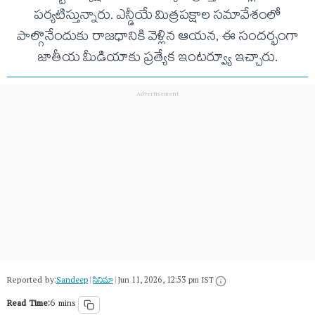
పర్యటిస్తున్నారు. ఎన్డీయే మిత్రపక్షాల సమావేశంలో
పాల్గొనేందుకు రాజధానికి వెళ్లిన ఆయన, ఈ సందర్భంగా
జాతీయ మీడియాకు ప్రత్యేక ఇంటర్వ్యూ ఇచ్చారు.
Reported by:
Sandeep
|
సినిమా
|
Jun 11, 2026, 12:53 pm IST
Read Time:
6 mins