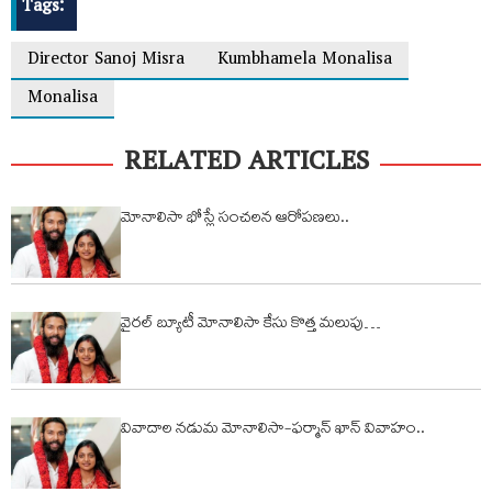
Tags:
Director Sanoj Misra
Kumbhamela Monalisa
Monalisa
RELATED ARTICLES
మోనాలిసా భోస్లే సంచలన ఆరోప‌ణ‌లు..
వైరల్ బ్యూటీ మోనాలిసా కేసు కొత్త మలుపు…
వివాదాల నడుమ మోనాలిసా-ఫర్మాన్ ఖాన్ వివాహం..