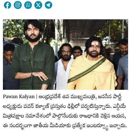
Pawan Kalyan | ఆంధ్రప్రదేశ్ ఉప ముఖ్యమంత్రి, జనసేన పార్టీ
అధ్యక్షుడు పవన్ కళ్యాణ్ ప్రస్తుతం ఢిల్లీలో పర్యటిస్తున్నారు. ఎన్డీయే
మిత్రపక్షాల సమావేశంలో పాల్గొనేందుకు రాజధానికి వెళ్లిన ఆయన,
ఈ సందర్భంగా జాతీయ మీడియాకు ప్రత్యేక ఇంటర్వ్యూ ఇచ్చారు.