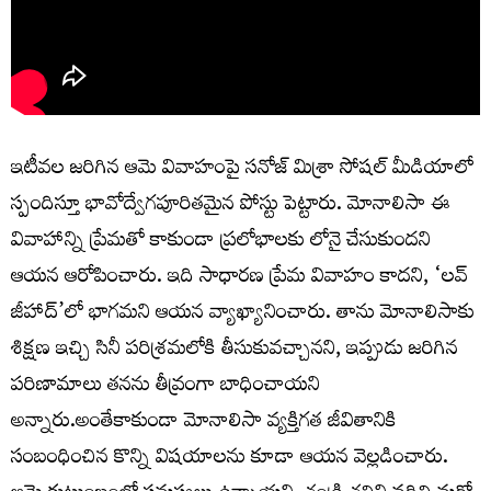
ఇటీవల జరిగిన ఆమె వివాహంపై సనోజ్ మిశ్రా సోషల్ మీడియాలో
స్పందిస్తూ భావోద్వేగపూరితమైన పోస్టు పెట్టారు. మోనాలిసా ఈ
వివాహాన్ని ప్రేమతో కాకుండా ప్రలోభాలకు లోనై చేసుకుందని
ఆయన ఆరోపించారు. ఇది సాధారణ ప్రేమ వివాహం కాదని, ‘లవ్
జీహాద్’లో భాగమని ఆయన వ్యాఖ్యానించారు. తాను మోనాలిసాకు
శిక్షణ ఇచ్చి సినీ పరిశ్రమలోకి తీసుకువచ్చానని, ఇప్పుడు జరిగిన
పరిణామాలు తనను తీవ్రంగా బాధించాయని
అన్నారు.అంతేకాకుండా మోనాలిసా వ్యక్తిగత జీవితానికి
సంబంధించిన కొన్ని విషయాలను కూడా ఆయన వెల్లడించారు.