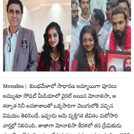
Monalisa | కుంభమేళాలో సాధారణ అమ్మాయిగా పూసలు
అమ్ముతూ సోషల్ మీడియాలో వైరల్ అయిన మోనాలిసా, ఆ
తర్వాత సినీ అవకాశాలతో ఒక్కసారిగా వెలుగులోకి వచ్చిన
విషయం తెలిసిందే. ఇప్పుడు ఆమె వ్యక్తిగత జీవితం మరోసారి
వార్తల్లో నిలిచింది. తాజాగా మోనాలిసా కేరళలో తన ప్రేమికుడు