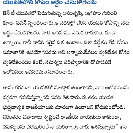
యువతలోని కోపం అర్థం చేసుకోగలను
జెన్ జీ యువతలో పెరుగుతున్న అసంతృప్తి, ఆగ్రహం గురించి
కూడా పవన్ స్పందించారు.ఆ వేదికల్లో చేరిన యువత కోపాన్ని నేను
అర్థం చేసుకోగలను. వారి అసహనం వెనుక కారణాలు కూడా
ఉన్నాయి. కానీ దానికి సరైన దిశ ఉండాలి. దిశా నిర్దేశం లేని కోపం
సమాజానికి ఉపయోగపడదు అని అన్నారు.కేవలం వ్యతిరేకత కోసం
వ్యతిరేకించడం కంటే, సమస్యల పరిష్కారానికి దోహదపడే
ఆలోచనలు అవసరమని సూచించారు.
తాను తరచుగా యువతతో మాట్లాడుతుంటానని, వారి ఆలోచనలను
దగ్గరగా గమనిస్తున్నానని పవన్ తెలిపారు.ఈ తరం యువత
ఘర్షణాత్మక రాజకీయాలకు దూరంగా ఉండాలని కోరుకుంటోంది.
నిరంతరం వివాదాలు సృష్టించే రాజకీయ నాయకులు కాకుండా,
సమస్యలను పరిష్కరించే నాయకత్వాన్ని వారు ఆశిస్తున్నారు” అని