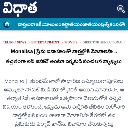
వార్త‌లు
రాజకీయాలు
అంత‌ర్జాతీయం
జాతీయం
ప్రత్యేకం
వినోద
TELUGU NEWS
ENTERTAINMENT
MOVIES
DIRECTOR SENSATIONAL C
/
/
/
Monalisa | ప్రేమ వివాహంతో వార్తల్లోకి మోనాలిసా ..
కచ్చితంగా లవ్ జిహాదే అంటూ ద‌ర్శ‌కుడి సంచ‌ల‌న వ్యాఖ్య‌లు
Monalisa | కుంభమేళాలో సాధారణ అమ్మాయిగా పూసలు
అమ్ముతూ సోషల్ మీడియాలో వైరల్ అయిన మోనాలిసా, ఆ
తర్వాత సినీ అవకాశాలతో ఒక్కసారిగా వెలుగులోకి వచ్చిన
విషయం తెలిసిందే. ఇప్పుడు ఆమె వ్యక్తిగత జీవితం మరోసారి
వార్తల్లో నిలిచింది. తాజాగా మోనాలిసా కేరళలో తన
ప్రేమికుడు ఫర్మాన్ ఖాన్‌ను వివాహం చేసుకున్నట్లు