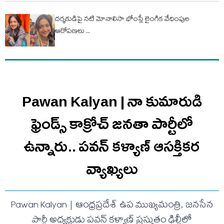
దర్శకుడిపై నటి మోనాలిసా భోంస్లే లైంగిక వేధింపుల
ఆరోపణలు ..
Pawan Kalyan | నా కుమారుడి
ఫ్రెండ్స్ కాక్రోచ్ జనతా పార్టీలో
ఉన్నారు.. ప‌వ‌న్ క‌ళ్యాణ్ ఆసక్తిక‌ర
వ్యాఖ్య‌లు
Pawan Kalyan | ఆంధ్రప్రదేశ్ ఉప ముఖ్యమంత్రి, జనసేన
పార్టీ అధ్యక్షుడు పవన్ కళ్యాణ్ ప్రస్తుతం ఢిల్లీలో