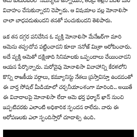
ఆమె కుటుంబంలో సమస్యలు ఉన్నాయని, తండ్రి తల్లిని వదిలి మరో
వివాహం చేసుకున్నారని చెప్పారు. ఆ విషయాల వల్ల మోనాలిసా
చాలా బాధపడుతుందని తనతో పంచుకుందని తెలిపారు.
ఇక తన దగ్గర పనిచేసిన ఓ వ్యక్తి మోనాలిసా మేనేజర్‌గా మారి
ఆమెను తప్పుదోవ పట్టించాడని కూడా సనోజ్ మిశ్రా ఆరోపించారు.
అదే వ్యక్తి ఆమెతో దక్షిణాది సినిమాలకు ఒప్పందాలు చేయించాడని
ఆయన పేర్కొన్నారు. మరోవైపు మోనాలిసా వివాహాన్ని కేరళలోని
కొన్ని రాజకీయ వర్గాలు, కమ్యూనిస్టు నేతలు ప్రస్తావిస్తూ ఉండ‌డంతో
ఈ వార్త సోషల్ మీడియాలో చర్చనీయాంశంగా మారింది.. అయితే
ఈ వివాదాలపై మోనాలిసా లేదా ఆమె భర్త ఫర్మాన్ ఖాన్ నుంచి
ఇప్పటివరకు ఎలాంటి అధికారిక స్పందన రాలేదు. వారు ఈ
ఆరోపణలకు ఎలా స్పందిస్తారో చూడాల్సి ఉంది.