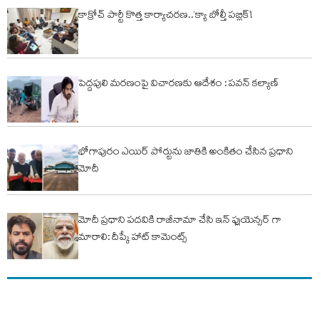
కాక్రోచ్ పార్టీ కొత్త కార్యాచరణ..‘క్యా బోల్తీ పబ్లిక్’!
పెద్దపులి మరణంపై విచారణకు ఆదేశం : పవన్ కల్యాణ్
భోగాపురం ఎయిర్ పోర్టును జాతికి అంకితం చేసిన ప్రధాని
మోదీ
మోదీ ప్రధాని పదవికి రాజీనామా చేసి ఇన్ ఫ్లుయెన్సర్ గా
మారాలి: దీప్కే హాట్ కామెంట్స్