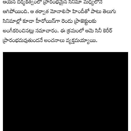
ఆయన దర్శకత్వంలో ప్రారంభమైన సినిమా మధ్యలోనే
ఆగిపోయింది. ఆ తర్వాత మోనాలిసా హిందీతో పాటు తెలుగు
సినిమాల్లో కూడా హీరోయిన్‌గా రెండు ప్రాజెక్టులకు
అంగీకరించినట్లు సమాచారం. ఈ క్రమంలో ఆమె సినీ కెరీర్
ప్రారంభమవుతుందనే అంచనాలు వ్యక్తమయ్యాయి.