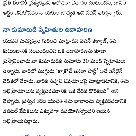
ప్రతి తరానికి ప్రత్యేకమైన ఆలోచనా విధానం ఉంటుందని, దానిని
అర్థం చేసుకోవడం నాయకుల బాధ్యత అని పవన్ పేర్కొన్నారు.
నా కుమారుడి స్నేహితుల ఉదాహరణ
యువత మనస్తత్వం గురించి మాట్లాడిన పవన్ కళ్యాణ్, తన
కుటుంబానికి సంబంధించిన ఒక ఉదాహరణను కూడా
ప్రస్తావించారు.నా కుమారుడికి సుమారు 20 మంది స్నేహితులు
ఉన్నారు. వారిలో ముగ్గురు ‘కాక్రోచ్ జనతా పార్టీ’ అనే ఆన్‌లైన్
వేదికలో చేరారు. వారికి నచ్చని విషయాలపై మాట్లాడటానికి, తమ
అభిప్రాయాలను వ్యక్తపరచడానికి ఒక వేదిక దొరికింది” అని
చెప్పారు. ప్రస్తుత తరం యువత తమ భావాలను వ్యక్తపరచడానికి
డిజిటల్ వేదికలను ఎక్కువగా ఉపయోగిస్తోందని ఆయన
అభిప్రాయపడ్డారు.