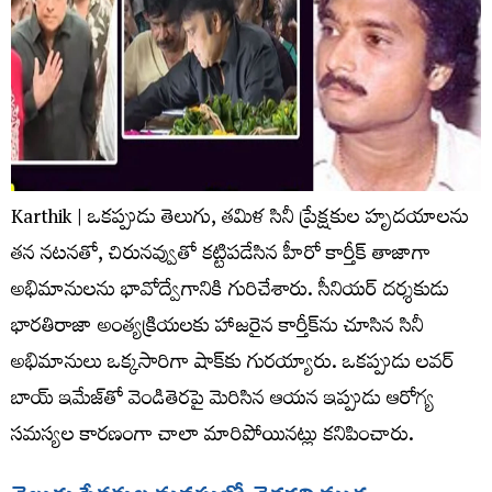
Karthik | ఒకప్పుడు తెలుగు, తమిళ సినీ ప్రేక్షకుల హృదయాలను
తన నటనతో, చిరునవ్వుతో కట్టిపడేసిన హీరో కార్తీక్ తాజాగా
అభిమానులను భావోద్వేగానికి గురిచేశారు. సీనియర్ దర్శకుడు
భారతిరాజా అంత్యక్రియలకు హాజరైన కార్తీక్‌ను చూసిన సినీ
అభిమానులు ఒక్కసారిగా షాక్‌కు గురయ్యారు. ఒకప్పుడు లవర్
బాయ్ ఇమేజ్‌తో వెండితెరపై మెరిసిన ఆయన ఇప్పుడు ఆరోగ్య
సమస్యల కారణంగా చాలా మారిపోయినట్లు కనిపించారు.