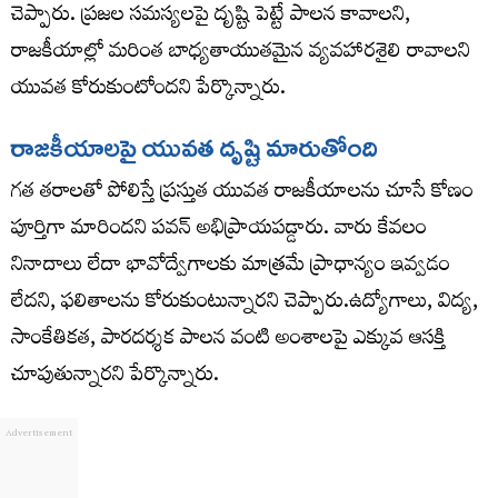
చెప్పారు. ప్రజల సమస్యలపై దృష్టి పెట్టే పాలన కావాలని,
రాజకీయాల్లో మరింత బాధ్యతాయుతమైన వ్యవహారశైలి రావాలని
యువత కోరుకుంటోందని పేర్కొన్నారు.
రాజకీయాలపై యువత దృష్టి మారుతోంది
గత తరాలతో పోలిస్తే ప్రస్తుత యువత రాజకీయాలను చూసే కోణం
పూర్తిగా మారిందని పవన్ అభిప్రాయపడ్డారు. వారు కేవలం
నినాదాలు లేదా భావోద్వేగాలకు మాత్రమే ప్రాధాన్యం ఇవ్వడం
లేదని, ఫలితాలను కోరుకుంటున్నారని చెప్పారు.ఉద్యోగాలు, విద్య,
సాంకేతికత, పారదర్శక పాలన వంటి అంశాలపై ఎక్కువ ఆసక్తి
చూపుతున్నారని పేర్కొన్నారు.