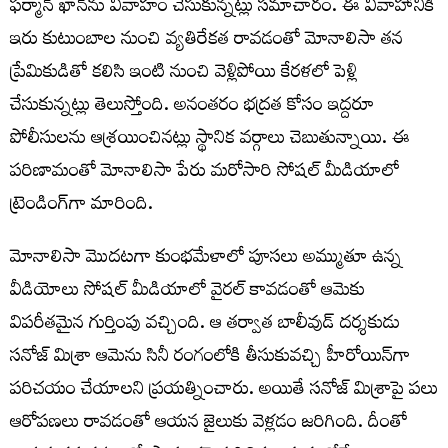
ఫర్మాన్ ఖాన్‌ను వివాహం చేసుకున్నట్లు సమాచారం. ఈ వివాహానికి
ఇరు కుటుంబాల నుంచి వ్యతిరేకత రావ‌డంతో మోనాలిసా తన
ప్రేమికుడితో కలిసి ఇంటి నుంచి వెళ్లిపోయి కేరళలో పెళ్లి
చేసుకున్నట్లు తెలుస్తోంది. అనంతరం భద్రత కోసం ఇద్దరూ
పోలీసులను ఆశ్రయించినట్లు స్థానిక వర్గాలు చెబుతున్నాయి. ఈ
పరిణామంతో మోనాలిసా పేరు మరోసారి సోషల్ మీడియాలో
ట్రెండింగ్‌గా మారింది.
మోనాలిసా మొదటగా కుంభమేళాలో పూసలు అమ్ముతూ ఉన్న
వీడియోలు సోషల్ మీడియాలో వైరల్ కావడంతో ఆమెకు
విపరీతమైన గుర్తింపు వచ్చింది. ఆ తర్వాత బాలీవుడ్ దర్శకుడు
సనోజ్ మిశ్రా ఆమెను సినీ రంగంలోకి తీసుకువచ్చి హీరోయిన్‌గా
పరిచయం చేయాలని ప్రయత్నించారు. అయితే సనోజ్ మిశ్రాపై పలు
ఆరోపణలు రావడంతో ఆయన జైలుకు వెళ్లడం జరిగింది. దీంతో