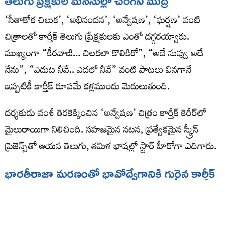
తెలుగు ప్రేక్షకుల మనసుల్లో చెరగని ముద్ర
‘సీతాకోక చిలుక’, ‘అభినందన’, ‘అన్వేషణ’, ‘ఘర్షణ’ వంటి
చిత్రాలతో కార్తీక్ తెలుగు ప్రేక్షకులకు ఎంతో దగ్గరయ్యారు.
ముఖ్యంగా “కీరవాణి… చిలకలా కొలికిరో”, “అదే నువ్వు అదే
నేను”, “ఎదుట నీవే.. ఎదలో నీవే” వంటి పాటలు వినగానే
ఇప్పటికీ కార్తీక్ రూపమే కళ్లముందు మెదులుతుంది.
దర్శకుడు వంశీ తెరకెక్కించిన ‘అన్వేషణ’ చిత్రం కార్తీక్ కెరీర్‌లో
మైలురాయిగా నిలిచింది. సహజమైన నటన, ప్రత్యేకమైన స్క్రీన్
ప్రెజెన్స్‌తో ఆయన తెలుగు, తమిళ భాషల్లో స్టార్ హీరోగా ఎదిగారు.
భారతీరాజా మరణంతో భావోద్వేగానికి గురైన కార్తీక్
తన సినీ ప్రయాణంలో కీలక పాత్ర పోషించిన భారతీరాజా మరణ
వార్త కార్తీక్‌ను తీవ్రంగా కలచివేసింది. చెన్నైలో జరిగిన అంతిమ