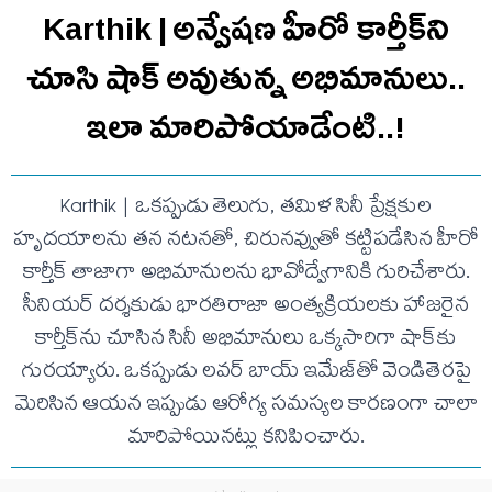
Karthik | అన్వేషణ హీరో కార్తీక్‌ని
చూసి షాక్ అవుతున్న అభిమానులు..
ఇలా మారిపోయాడేంటి..!
Karthik | ఒకప్పుడు తెలుగు, తమిళ సినీ ప్రేక్షకుల
హృదయాలను తన నటనతో, చిరునవ్వుతో కట్టిపడేసిన హీరో
కార్తీక్ తాజాగా అభిమానులను భావోద్వేగానికి గురిచేశారు.
సీనియర్ దర్శకుడు భారతిరాజా అంత్యక్రియలకు హాజరైన
కార్తీక్‌ను చూసిన సినీ అభిమానులు ఒక్కసారిగా షాక్‌కు
గురయ్యారు. ఒకప్పుడు లవర్ బాయ్ ఇమేజ్‌తో వెండితెరపై
మెరిసిన ఆయన ఇప్పుడు ఆరోగ్య సమస్యల కారణంగా చాలా
మారిపోయినట్లు కనిపించారు.