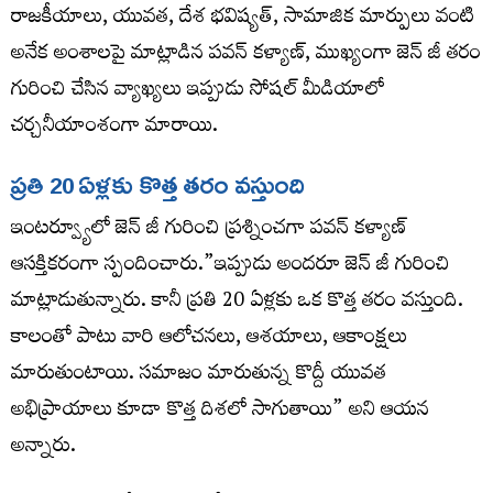
రాజకీయాలు, యువత, దేశ భవిష్యత్, సామాజిక మార్పులు వంటి
అనేక అంశాలపై మాట్లాడిన పవన్ కళ్యాణ్, ముఖ్యంగా జెన్ జీ తరం
గురించి చేసిన వ్యాఖ్యలు ఇప్పుడు సోషల్ మీడియాలో
చర్చనీయాంశంగా మారాయి.
ప్రతి 20 ఏళ్లకు కొత్త తరం వస్తుంది
ఇంటర్వ్యూలో జెన్ జీ గురించి ప్రశ్నించగా పవన్ కళ్యాణ్
ఆసక్తికరంగా స్పందించారు.”ఇప్పుడు అందరూ జెన్ జీ గురించి
మాట్లాడుతున్నారు. కానీ ప్రతి 20 ఏళ్లకు ఒక కొత్త తరం వస్తుంది.
కాలంతో పాటు వారి ఆలోచనలు, ఆశయాలు, ఆకాంక్షలు
మారుతుంటాయి. సమాజం మారుతున్న కొద్దీ యువత
అభిప్రాయాలు కూడా కొత్త దిశలో సాగుతాయి” అని ఆయన
అన్నారు.