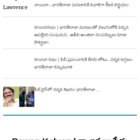
వాయిదా.. భారతీరాజా మరణానికి నివాళిగా కీలక నిర్ణయం
BharatiRaja | భారతీరాజా మరణంతో వెలుగులోకి వచ్చిన
ఆసక్తికర సంఘటన.. అలీని అంతలా చెంపదెబ్బలు కూడా
కొట్టాడా!
Bharati Raja | సినీ ప్రపంచానికి తీరని లోటు.. దర్శక దిగ్గజం
భారతీరాజా కన్నుమూత
వీల్‌చైర్‌లో ‘దర్శక శిఖరం’ భారతీరాజా…