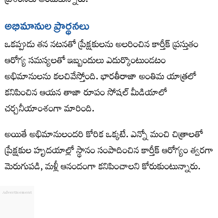
ప్రశంసలు అందుకున్నారు.
అభిమానుల ప్రార్థనలు
ఒకప్పుడు తన నటనతో ప్రేక్షకులను అలరించిన కార్తీక్ ప్రస్తుతం
ఆరోగ్య సమస్యలతో ఇబ్బందులు ఎదుర్కొంటుండటం
అభిమానులను కలచివేస్తోంది. భారతీరాజా అంతిమ యాత్రలో
కనిపించిన ఆయన తాజా రూపం సోషల్ మీడియాలో
చర్చనీయాంశంగా మారింది.
అయితే అభిమానులందరి కోరిక ఒక్కటే. ఎన్నో మంచి చిత్రాలతో
ప్రేక్షకుల హృదయాల్లో స్థానం సంపాదించిన కార్తీక్ ఆరోగ్యం త్వరగా
మెరుగుపడి, మళ్లీ ఆనందంగా కనిపించాలని కోరుకుంటున్నారు.