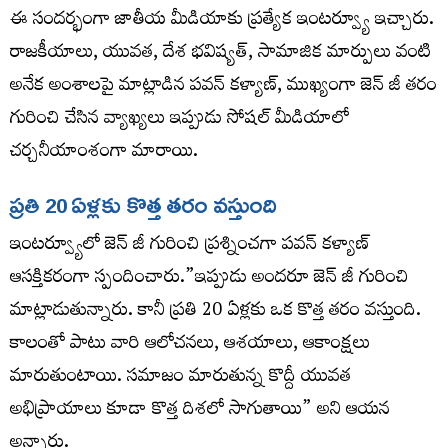
ఈ సందర్భంగా జాతీయ మీడియాకు ప్రత్యేక ఇంటర్వ్యూ ఇచ్చారు.
రాజకీయాలు, యువత, దేశ భవిష్యత్, సామాజిక మార్పులు వంటి
అనేక అంశాలపై మాట్లాడిన పవన్ కళ్యాణ్, ముఖ్యంగా జెన్ జీ తరం
గురించి చేసిన వ్యాఖ్యలు ఇప్పుడు సోషల్ మీడియాలో
చర్చనీయాంశంగా మారాయి.
ప్రతి 20 ఏళ్లకు కొత్త తరం వస్తుంది
ఇంటర్వ్యూలో జెన్ జీ గురించి ప్రశ్నించగా పవన్ కళ్యాణ్
ఆసక్తికరంగా స్పందించారు.”ఇప్పుడు అందరూ జెన్ జీ గురించి
మాట్లాడుతున్నారు. కానీ ప్రతి 20 ఏళ్లకు ఒక కొత్త తరం వస్తుంది.
కాలంతో పాటు వారి ఆలోచనలు, ఆశయాలు, ఆకాంక్షలు
మారుతుంటాయి. సమాజం మారుతున్న కొద్దీ యువత
అభిప్రాయాలు కూడా కొత్త దిశలో సాగుతాయి” అని ఆయన
అన్నారు.