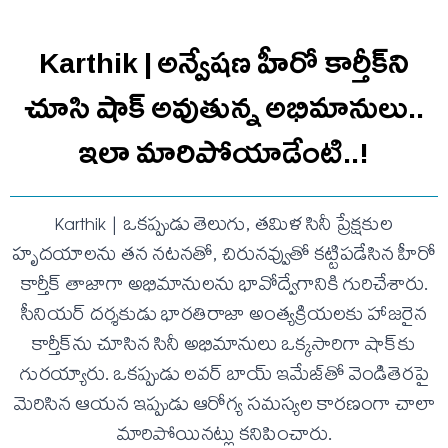
Karthik | అన్వేషణ హీరో కార్తీక్‌ని
చూసి షాక్ అవుతున్న అభిమానులు..
ఇలా మారిపోయాడేంటి..!
Karthik | ఒకప్పుడు తెలుగు, తమిళ సినీ ప్రేక్షకుల
హృదయాలను తన నటనతో, చిరునవ్వుతో కట్టిపడేసిన హీరో
కార్తీక్ తాజాగా అభిమానులను భావోద్వేగానికి గురిచేశారు.
సీనియర్ దర్శకుడు భారతిరాజా అంత్యక్రియలకు హాజరైన
కార్తీక్‌ను చూసిన సినీ అభిమానులు ఒక్కసారిగా షాక్‌కు
గురయ్యారు. ఒకప్పుడు లవర్ బాయ్ ఇమేజ్‌తో వెండితెరపై
మెరిసిన ఆయన ఇప్పుడు ఆరోగ్య సమస్యల కారణంగా చాలా
మారిపోయినట్లు కనిపించారు.