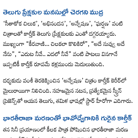
తెలుగు ప్రేక్షకుల మనసుల్లో చెరగని ముద్ర
‘సీతాకోక చిలుక’, ‘అభినందన’, ‘అన్వేషణ’, ‘ఘర్షణ’ వంటి
చిత్రాలతో కార్తీక్ తెలుగు ప్రేక్షకులకు ఎంతో దగ్గరయ్యారు.
ముఖ్యంగా “కీరవాణి… చిలకలా కొలికిరో”, “అదే నువ్వు అదే
నేను”, “ఎదుట నీవే.. ఎదలో నీవే” వంటి పాటలు వినగానే
ఇప్పటికీ కార్తీక్ రూపమే కళ్లముందు మెదులుతుంది.
దర్శకుడు వంశీ తెరకెక్కించిన ‘అన్వేషణ’ చిత్రం కార్తీక్ కెరీర్‌లో
మైలురాయిగా నిలిచింది. సహజమైన నటన, ప్రత్యేకమైన స్క్రీన్
ప్రెజెన్స్‌తో ఆయన తెలుగు, తమిళ భాషల్లో స్టార్ హీరోగా ఎదిగారు.
భారతీరాజా మరణంతో భావోద్వేగానికి గురైన కార్తీక్
తన సినీ ప్రయాణంలో కీలక పాత్ర పోషించిన భారతీరాజా మరణ