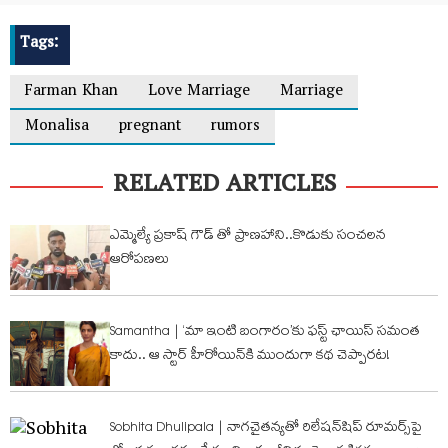
Tags:
Farman Khan
Love Marriage
Marriage
Monalisa
pregnant
rumors
RELATED ARTICLES
ఎమ్మెల్యే ప్రకాష్ గౌడ్ తో ప్రాణహాని..కొడుకు సంచలన
ఆరోపణలు
Samantha | ‘మా ఇంటి బంగారం’కు ఫస్ట్ ఛాయిస్ సమంత
కాదు.. ఆ స్టార్ హీరోయిన్‌కి ముందుగా కథ చెప్పారట!
Sobhita Dhulipala | నాగచైతన్యతో రిలేషన్‌షిప్ రూమర్స్‌పై