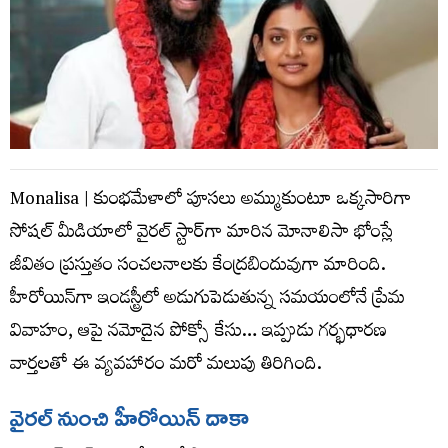
Monalisa | కుంభమేళాలో పూసలు అమ్ముకుంటూ ఒక్కసారిగా
సోషల్ మీడియాలో వైరల్ స్టార్‌గా మారిన మోనాలిసా భోంస్లే
జీవితం ప్రస్తుతం సంచలనాలకు కేంద్రబిందువుగా మారింది.
హీరోయిన్‌గా ఇండస్ట్రీలో అడుగుపెడుతున్న సమయంలోనే ప్రేమ
వివాహం, ఆపై నమోదైన పోక్సో కేసు… ఇప్పుడు గర్భధారణ
వార్తలతో ఈ వ్యవహారం మరో మలుపు తిరిగింది.
వైరల్ నుంచి హీరోయిన్ దాకా