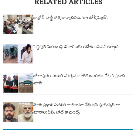
RELATED ARTICLES
కాక్రోచ్ పార్టీ కొత్త కార్యాచరణ..‘క్యా బోల్తీ పబ్లిక్’!
పెద్దపులి మరణంపై విచారణకు ఆదేశం : పవన్ కల్యాణ్
భోగాపురం ఎయిర్ పోర్టును జాతికి అంకితం చేసిన ప్రధాని
మోదీ
మోదీ ప్రధాని పదవికి రాజీనామా చేసి ఇన్ ఫ్లుయెన్సర్ గా
మారాలి: దీప్కే హాట్ కామెంట్స్