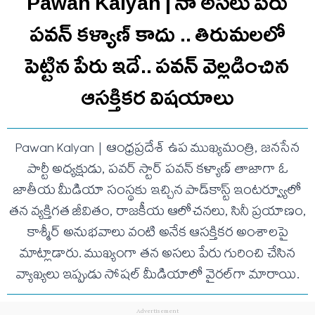
Pawan Kalyan | నా అసలు పేరు
పవన్ కళ్యాణ్ కాదు .. తిరుమలలో
పెట్టిన పేరు ఇదే.. ప‌వ‌న్ వెల్లడించిన
ఆస‌క్తిక‌ర విష‌యాలు
Pawan Kalyan | ఆంధ్రప్రదేశ్ ఉప ముఖ్యమంత్రి, జనసేన
పార్టీ అధ్యక్షుడు, పవర్ స్టార్ పవన్ కళ్యాణ్ తాజాగా ఓ
జాతీయ మీడియా సంస్థకు ఇచ్చిన పాడ్‌కాస్ట్ ఇంటర్వ్యూలో
తన వ్యక్తిగత జీవితం, రాజకీయ ఆలోచనలు, సినీ ప్రయాణం,
కాశ్మీర్ అనుభవాలు వంటి అనేక ఆసక్తికర అంశాలపై
మాట్లాడారు. ముఖ్యంగా తన అసలు పేరు గురించి చేసిన
వ్యాఖ్యలు ఇప్పుడు సోషల్ మీడియాలో వైరల్‌గా మారాయి.