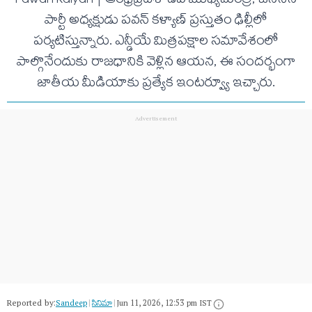
Pawan Kalyan | ఆంధ్రప్రదేశ్ ఉప ముఖ్యమంత్రి, జనసేన
పార్టీ అధ్యక్షుడు పవన్ కళ్యాణ్ ప్రస్తుతం ఢిల్లీలో
పర్యటిస్తున్నారు. ఎన్డీయే మిత్రపక్షాల సమావేశంలో
పాల్గొనేందుకు రాజధానికి వెళ్లిన ఆయన, ఈ సందర్భంగా
జాతీయ మీడియాకు ప్రత్యేక ఇంటర్వ్యూ ఇచ్చారు.
Reported by:
Sandeep
|
సినిమా
|
Jun 11, 2026, 12:53 pm IST