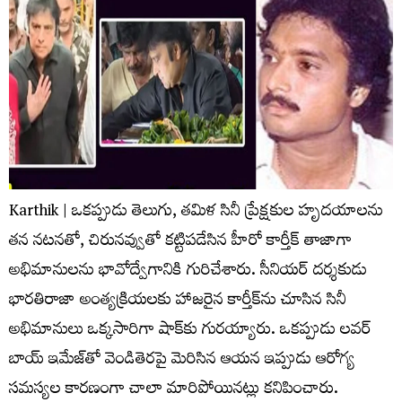
Karthik | ఒకప్పుడు తెలుగు, తమిళ సినీ ప్రేక్షకుల హృదయాలను
తన నటనతో, చిరునవ్వుతో కట్టిపడేసిన హీరో కార్తీక్ తాజాగా
అభిమానులను భావోద్వేగానికి గురిచేశారు. సీనియర్ దర్శకుడు
భారతిరాజా అంత్యక్రియలకు హాజరైన కార్తీక్‌ను చూసిన సినీ
అభిమానులు ఒక్కసారిగా షాక్‌కు గురయ్యారు. ఒకప్పుడు లవర్
బాయ్ ఇమేజ్‌తో వెండితెరపై మెరిసిన ఆయన ఇప్పుడు ఆరోగ్య
సమస్యల కారణంగా చాలా మారిపోయినట్లు కనిపించారు.