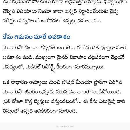
ఈ విషయంలో పోలీసులు కూడా అప్రమత్తమయ్యారు. ఫర్మాన్ ఖాన్
చెప్పిన విషయాలు నిజమా కాదా అన్నది నిర్ధారించేందుకు వైద్య
పరీక్షలు నిర్వహించే ఆలోచనలో ఉన్నట్లు సమాచారం.
కేసు గమనం మారే అవకాశం
మోనాలిసా నిజంగా గర్భవతే అయితే… ఈ కేసు దిశ పూర్తిగా మారే
అవకాశం ఉంది. ముఖ్యంగా మైనర్ వివాహం చట్టపరంగా చెల్లదనే
నేపథ్యంలో, మెడికల్ రిపోర్ట్స్ కీలకంగా మారనున్నాయి.
ఒక సాధారణ అమ్మాయి నుంచి సోషల్ మీడియా స్టార్‌గా ఎదిగిన
మోనాలిసా జీవితం ఇప్పుడు వరుస వివాదాలతో నిండిపోయింది.
ప్రతి రోజూ కొత్త ట్విస్టులు వస్తుండటంతో… ఈ కేసు ఎటువైపు దారి
తీస్తుందో అన్నది ఆసక్తికరంగా మారింది.