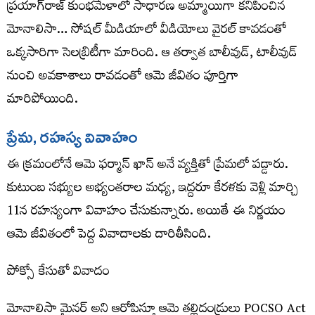
ప్రయాగ్‌రాజ్ కుంభమేళాలో సాధారణ అమ్మాయిగా కనిపించిన
మోనాలిసా… సోషల్ మీడియాలో వీడియోలు వైరల్ కావడంతో
ఒక్కసారిగా సెలబ్రిటీగా మారింది. ఆ తర్వాత బాలీవుడ్, టాలీవుడ్
నుంచి అవకాశాలు రావడంతో ఆమె జీవితం పూర్తిగా
మారిపోయింది.
ప్రేమ, రహస్య వివాహం
ఈ క్రమంలోనే ఆమె ఫర్మాన్ ఖాన్ అనే వ్యక్తితో ప్రేమలో పడ్డారు.
కుటుంబ సభ్యుల అభ్యంతరాల మధ్య, ఇద్దరూ కేరళకు వెళ్లి మార్చి
11న రహస్యంగా వివాహం చేసుకున్నారు. అయితే ఈ నిర్ణయం
ఆమె జీవితంలో పెద్ద వివాదాలకు దారితీసింది.
పోక్సో కేసుతో వివాదం
మోనాలిసా మైనర్ అని ఆరోపిస్తూ ఆమె తల్లిదండ్రులు POCSO Act