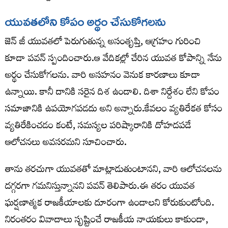
యువతలోని కోపం అర్థం చేసుకోగలను
జెన్ జీ యువతలో పెరుగుతున్న అసంతృప్తి, ఆగ్రహం గురించి
కూడా పవన్ స్పందించారు.ఆ వేదికల్లో చేరిన యువత కోపాన్ని నేను
అర్థం చేసుకోగలను. వారి అసహనం వెనుక కారణాలు కూడా
ఉన్నాయి. కానీ దానికి సరైన దిశ ఉండాలి. దిశా నిర్దేశం లేని కోపం
సమాజానికి ఉపయోగపడదు అని అన్నారు.కేవలం వ్యతిరేకత కోసం
వ్యతిరేకించడం కంటే, సమస్యల పరిష్కారానికి దోహదపడే
ఆలోచనలు అవసరమని సూచించారు.
తాను తరచుగా యువతతో మాట్లాడుతుంటానని, వారి ఆలోచనలను
దగ్గరగా గమనిస్తున్నానని పవన్ తెలిపారు.ఈ తరం యువత
ఘర్షణాత్మక రాజకీయాలకు దూరంగా ఉండాలని కోరుకుంటోంది.
నిరంతరం వివాదాలు సృష్టించే రాజకీయ నాయకులు కాకుండా,