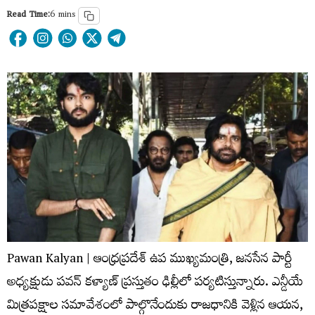
Read Time:
6 mins
Pawan Kalyan | ఆంధ్రప్రదేశ్ ఉప ముఖ్యమంత్రి, జనసేన పార్టీ
అధ్యక్షుడు పవన్ కళ్యాణ్ ప్రస్తుతం ఢిల్లీలో పర్యటిస్తున్నారు. ఎన్డీయే
మిత్రపక్షాల సమావేశంలో పాల్గొనేందుకు రాజధానికి వెళ్లిన ఆయన,