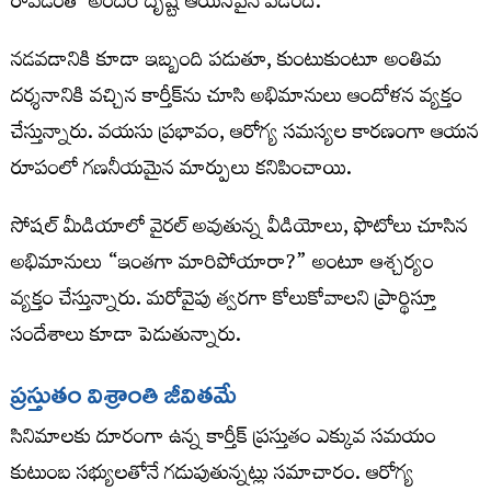
రావడంతో అందరి దృష్టి ఆయనపైనే పడింది.
నడవడానికి కూడా ఇబ్బంది పడుతూ, కుంటుకుంటూ అంతిమ
దర్శనానికి వచ్చిన కార్తీక్‌ను చూసి అభిమానులు ఆందోళన వ్యక్తం
చేస్తున్నారు. వయసు ప్రభావం, ఆరోగ్య సమస్యల కారణంగా ఆయన
రూపంలో గణనీయమైన మార్పులు కనిపించాయి.
సోషల్ మీడియాలో వైరల్ అవుతున్న వీడియోలు, ఫొటోలు చూసిన
అభిమానులు “ఇంతగా మారిపోయారా?” అంటూ ఆశ్చర్యం
వ్యక్తం చేస్తున్నారు. మరోవైపు త్వరగా కోలుకోవాలని ప్రార్థిస్తూ
సందేశాలు కూడా పెడుతున్నారు.
ప్రస్తుతం విశ్రాంతి జీవితమే
సినిమాలకు దూరంగా ఉన్న కార్తీక్ ప్రస్తుతం ఎక్కువ సమయం
కుటుంబ సభ్యులతోనే గడుపుతున్నట్లు సమాచారం. ఆరోగ్య