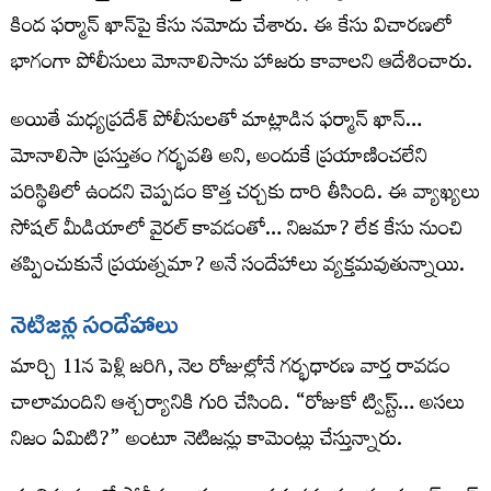
కింద ఫర్మాన్ ఖాన్‌పై కేసు నమోదు చేశారు. ఈ కేసు విచారణలో
భాగంగా పోలీసులు మోనాలిసాను హాజరు కావాలని ఆదేశించారు.
అయితే మధ్యప్రదేశ్ పోలీసులతో మాట్లాడిన ఫర్మాన్ ఖాన్…
మోనాలిసా ప్రస్తుతం గర్భవతి అని, అందుకే ప్రయాణించలేని
పరిస్థితిలో ఉందని చెప్పడం కొత్త చర్చకు దారి తీసింది. ఈ వ్యాఖ్యలు
సోషల్ మీడియాలో వైరల్ కావడంతో… నిజమా? లేక కేసు నుంచి
తప్పించుకునే ప్రయత్నమా? అనే సందేహాలు వ్యక్తమవుతున్నాయి.
నెటిజన్ల సందేహాలు
మార్చి 11న పెళ్లి జరిగి, నెల రోజుల్లోనే గర్భధారణ వార్త రావడం
చాలామందిని ఆశ్చర్యానికి గురి చేసింది. “రోజుకో ట్విస్ట్… అసలు
నిజం ఏమిటి?” అంటూ నెటిజన్లు కామెంట్లు చేస్తున్నారు.