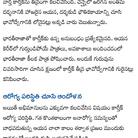
వార్త కార్తీక్‌ను తీవ్రంగా కలచివేసింది. చెన్నైలో జరిగిన అంతిమ
దర్శనానికి హాజరైన ఆయన, దర్శకుడి భౌతికకాయాన్ని చూసి
భావోద్వేగానికి లోనైనట్లు అక్కడి వారు చెబుతున్నారు.
భారతీరాజాతో కార్తీక్‌కు ఉన్న అనుబంధం ప్రత్యేకమైనది. ఆయన
కెరీర్‌లో గుర్తుండిపోయే పాత్రలు, అవకాశాలు అందించడంలో
భారతీరాజా కీలక పాత్ర పోషించారు. అందుకే గురువును
చివరిసారిగా చూసిన క్షణంలో కార్తీక్ తీవ్ర భావోద్వేగానికి గురైనట్లు
కనిపించారు.
ఆరోగ్య పరిస్థితి చూసి ఆందోళన
అయితే అభిమానులను ఎక్కువగా కలచివేసిన విషయం కార్తీక్
ఆరోగ్య పరిస్థితి. గత కొంతకాలంగా అనారోగ్య సమస్యలతో
బాధపడుతున్న ఆయన చాలా కాలం తర్వాత ప్రజల ముందుకు