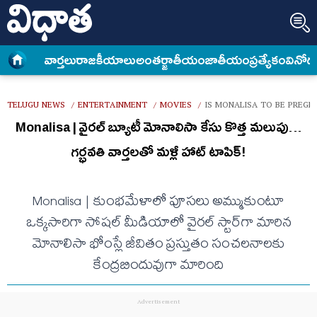
వార్త‌లు
రాజకీయాలు
అంత‌ర్జాతీయం
జాతీయం
ప్రత్యేకం
వినోద
TELUGU NEWS
ENTERTAINMENT
MOVIES
IS MONALISA TO BE PREGN
/
/
/
Monalisa | వైరల్ బ్యూటీ మోనాలిసా కేసు కొత్త మలుపు…
గర్భవతి వార్తల‌తో మళ్లీ హాట్ టాపిక్!
Monalisa | కుంభమేళాలో పూసలు అమ్ముకుంటూ
ఒక్కసారిగా సోషల్ మీడియాలో వైరల్ స్టార్‌గా మారిన
మోనాలిసా భోంస్లే జీవితం ప్రస్తుతం సంచలనాలకు
కేంద్రబిందువుగా మారింది