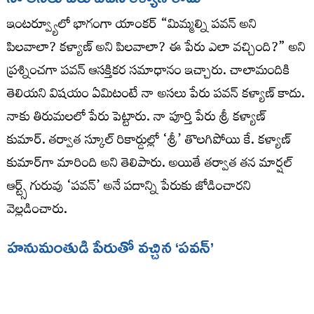
ఇంటర్వ్యూలో భాగంగా యాంకర్ “మిమ్మల్ని పవన్ అని
పిలవాలా? కళ్యాణ్ అని పిలవాలా? ఈ పేరు ఎలా వచ్చింది?” అని
ప్రశ్నించగా పవన్ ఆసక్తికర సమాధానం ఇచ్చారు. చాలామందికి
తెలియని విషయం ఏమిటంటే నా అసలు పేరు పవన్ కళ్యాణ్ కాదు.
నాకు తిరుమలలో పేరు పెట్టారు. నా పూర్తి పేరు శ్రీ కళ్యాణ్
కుమార్. తర్వాత స్కూల్ రికార్డుల్లో ‘శ్రీ’ తొలగిపోయి కే. కళ్యాణ్
కుమార్‌గా మారింది అని తెలిపారు. అయితే తర్వాత తన మార్షల్
ఆర్ట్స్ గురువు ‘పవన్’ అనే పదాన్ని పేరుకు జోడించారని
వెల్లడించారు.
హనుమంతుడి పేరుతో వచ్చిన ‘పవన్’
మార్షల్ ఆర్ట్స్ శిక్షణ తీసుకుంటున్న సమయంలో తాను కఠినమైన
ప్రదర్శనలు చేసేవాడినని పవన్ గుర్తు చేసుకున్నారు. ఛాతిపై భారీ