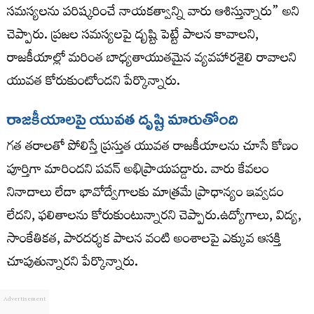
సమస్యలను పరిష్కరించే నాయకత్వాన్ని వారు ఆశిస్తున్నారు” అని
చెప్పారు. ప్రజల సమస్యలపై దృష్టి పెట్టే పాలన కావాలని,
రాజకీయాల్లో మరింత బాధ్యతాయుతమైన వ్యవహారశైలి రావాలని
యువత కోరుకుంటోందని పేర్కొన్నారు.
రాజకీయాలపై యువత దృష్టి మారుతోంది
గత తరాలతో పోలిస్తే ప్రస్తుత యువత రాజకీయాలను చూసే కోణం
పూర్తిగా మారిందని పవన్ అభిప్రాయపడ్డారు. వారు కేవలం
నినాదాలు లేదా భావోద్వేగాలకు మాత్రమే ప్రాధాన్యం ఇవ్వడం
లేదని, ఫలితాలను కోరుకుంటున్నారని చెప్పారు.ఉద్యోగాలు, విద్య,
సాంకేతికత, పారదర్శక పాలన వంటి అంశాలపై ఎక్కువ ఆసక్తి
చూపుతున్నారని పేర్కొన్నారు.