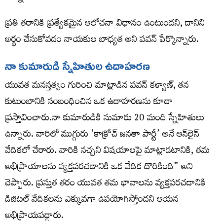
ప్రతి తరానికి ప్రత్యేకమైన ఆలోచనా విధానం ఉంటుందని, దానిని
అర్థం చేసుకోవడం నాయకుల బాధ్యత అని పవన్ పేర్కొన్నారు.
నా కుమారుడి స్నేహితుల ఉదాహరణ
యువత మనస్తత్వం గురించి మాట్లాడిన పవన్ కళ్యాణ్, తన
కుటుంబానికి సంబంధించిన ఒక ఉదాహరణను కూడా
ప్రస్తావించారు.నా కుమారుడికి సుమారు 20 మంది స్నేహితులు
ఉన్నారు. వారిలో ముగ్గురు ‘కాక్రోచ్ జనతా పార్టీ’ అనే ఆన్‌లైన్
వేదికలో చేరారు. వారికి నచ్చని విషయాలపై మాట్లాడటానికి, తమ
అభిప్రాయాలను వ్యక్తపరచడానికి ఒక వేదిక దొరికింది” అని
చెప్పారు. ప్రస్తుత తరం యువత తమ భావాలను వ్యక్తపరచడానికి
డిజిటల్ వేదికలను ఎక్కువగా ఉపయోగిస్తోందని ఆయన
అభిప్రాయపడ్డారు.