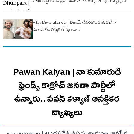
శోభిత స్పందన.. ప్రేమ, వివాహ జీవితంపై ఆసక్తికర వ్యాఖ్యలు
Vijay Devarakonda | విజయ్ దేవరకొండ మెడలో ‘R’
పెండెంట్.. రష్మిక గుర్తుగానా..!
Pawan Kalyan | నా కుమారుడి
ఫ్రెండ్స్ కాక్రోచ్ జనతా పార్టీలో
ఉన్నారు.. ప‌వ‌న్ క‌ళ్యాణ్ ఆసక్తిక‌ర
వ్యాఖ్య‌లు