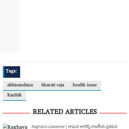
Tags:
abhinandana
bharati raja
health issue
Karthik
RELATED ARTICLES
Raghava Lawrence | రాఘవ లారెన్స్ రాజకీయ ప్రకటన