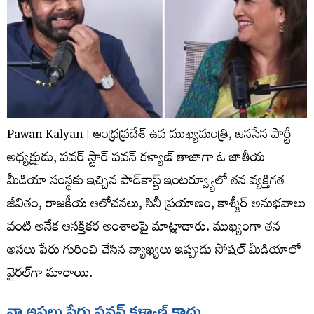
Pawan Kalyan | ఆంధ్రప్రదేశ్ ఉప ముఖ్యమంత్రి, జనసేన పార్టీ
అధ్యక్షుడు, పవర్ స్టార్ పవన్ కళ్యాణ్ తాజాగా ఓ జాతీయ
మీడియా సంస్థకు ఇచ్చిన పాడ్‌కాస్ట్ ఇంటర్వ్యూలో తన వ్యక్తిగత
జీవితం, రాజకీయ ఆలోచనలు, సినీ ప్రయాణం, కాశ్మీర్ అనుభవాలు
వంటి అనేక ఆసక్తికర అంశాలపై మాట్లాడారు. ముఖ్యంగా తన
అసలు పేరు గురించి చేసిన వ్యాఖ్యలు ఇప్పుడు సోషల్ మీడియాలో
వైరల్‌గా మారాయి.
నా అసలు పేరు పవన్ కళ్యాణ్ కాదు