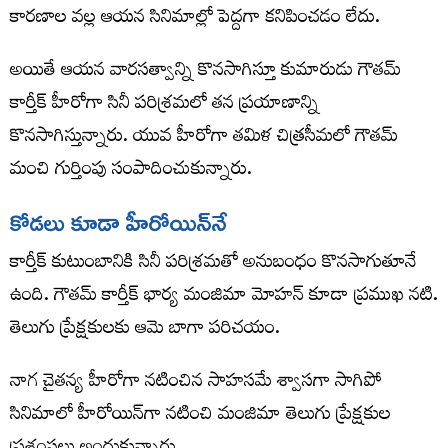
కారణాల వల్ల ఆయన సినిమాల్లో పెద్దగా కనిపించడం లేదు.
అయితే ఆయన వారసత్వాన్ని కొనసాగిస్తూ కుమారుడు గౌతమ్
కార్తీక్ హీరోగా సినీ పరిశ్రమలో తన ప్రయాణాన్ని
కొనసాగిస్తున్నారు. యువ హీరోగా తమిళ చిత్రసీమలో గౌతమ్
మంచి గుర్తింపు సంపాదించుకున్నారు.
కోడలు కూడా హీరోయిన్‌నే
కార్తీక్ కుటుంబానికి సినీ పరిశ్రమతో అనుబంధం కొనసాగుతూనే
ఉంది. గౌతమ్ కార్తీక్ భార్య మంజిమా మోహన్ కూడా ప్రముఖ నటి.
తెలుగు ప్రేక్షకులకు ఆమె బాగా పరిచయం.
నాగ చైతన్య హీరోగా నటించిన సాహసమే శ్వాసగా సాగిపో
సినిమాలో హీరోయిన్‌గా నటించి మంజిమా తెలుగు ప్రేక్షకుల