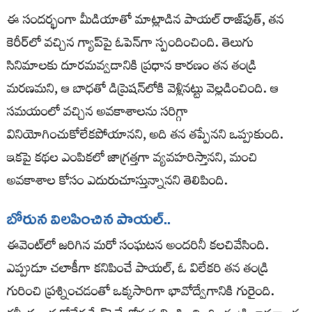
ఈ సందర్భంగా మీడియాతో మాట్లాడిన పాయల్ రాజ్‌పుత్, తన
కెరీర్‌లో వచ్చిన గ్యాప్‌పై ఓపెన్‌గా స్పందించింది. తెలుగు
సినిమాలకు దూరమవ్వడానికి ప్రధాన కారణం తన తండ్రి
మరణమని, ఆ బాధతో డిప్రెషన్‌లోకి వెళ్లినట్టు వెల్లడించింది. ఆ
సమయంలో వచ్చిన అవకాశాలను సరిగ్గా
వినియోగించుకోలేకపోయానని, అది తన తప్పేనని ఒప్పుకుంది.
ఇకపై కథల ఎంపికలో జాగ్రత్తగా వ్యవహరిస్తానని, మంచి
అవకాశాల కోసం ఎదురుచూస్తున్నానని తెలిపింది.
బోరున విల‌పించిన పాయ‌ల్..
ఈవెంట్‌లో జరిగిన మరో సంఘటన అందరినీ కలచివేసింది.
ఎప్పుడూ చలాకీగా కనిపించే పాయల్, ఓ విలేకరి తన తండ్రి
గురించి ప్రశ్నించడంతో ఒక్కసారిగా భావోద్వేగానికి గురైంది.