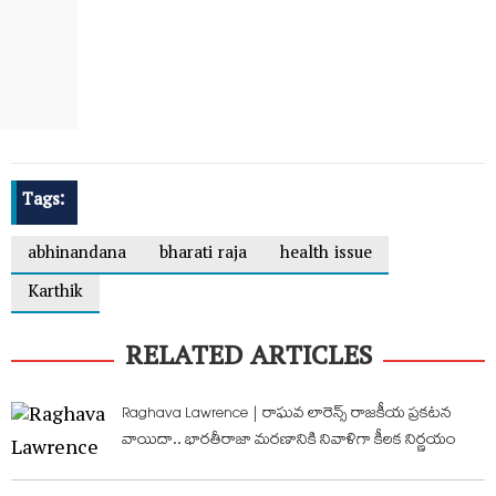
Tags:
abhinandana
bharati raja
health issue
Karthik
RELATED ARTICLES
Raghava Lawrence | రాఘవ లారెన్స్ రాజకీయ ప్రకటన
వాయిదా.. భారతీరాజా మరణానికి నివాళిగా కీలక నిర్ణయం