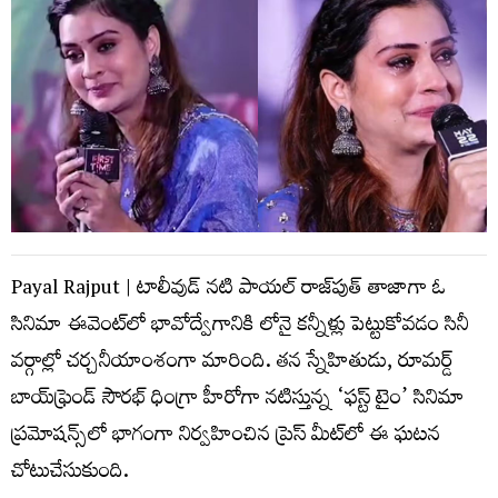
Payal Rajput | టాలీవుడ్ నటి పాయల్ రాజ్‌పుత్ తాజాగా ఓ
సినిమా ఈవెంట్‌లో భావోద్వేగానికి లోనై కన్నీళ్లు పెట్టుకోవడం సినీ
వర్గాల్లో చర్చనీయాంశంగా మారింది. తన స్నేహితుడు, రూమర్డ్
బాయ్‌ఫ్రెండ్ సౌరభ్ ధింగ్రా హీరోగా నటిస్తున్న ‘ఫస్ట్ టైం’ సినిమా
ప్రమోషన్స్‌లో భాగంగా నిర్వహించిన ప్రెస్ మీట్‌లో ఈ ఘటన
చోటుచేసుకుంది.