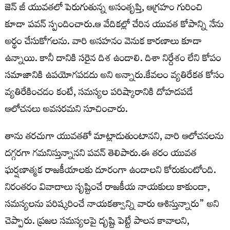
జెన్ జీ యువతలో పెరుగుతున్న అసంతృప్తి, ఆగ్రహం గురించి
కూడా పవన్ స్పందించారు.ఆ వేదికల్లో చేరిన యువత కోపాన్ని నేను
అర్థం చేసుకోగలను. వారి అసహనం వెనుక కారణాలు కూడా
ఉన్నాయి. కానీ దానికి సరైన దిశ ఉండాలి. దిశా నిర్దేశం లేని కోపం
సమాజానికి ఉపయోగపడదు అని అన్నారు.కేవలం వ్యతిరేకత కోసం
వ్యతిరేకించడం కంటే, సమస్యల పరిష్కారానికి దోహదపడే
ఆలోచనలు అవసరమని సూచించారు.
తాను తరచుగా యువతతో మాట్లాడుతుంటానని, వారి ఆలోచనలను
దగ్గరగా గమనిస్తున్నానని పవన్ తెలిపారు.ఈ తరం యువత
ఘర్షణాత్మక రాజకీయాలకు దూరంగా ఉండాలని కోరుకుంటోంది.
నిరంతరం వివాదాలు సృష్టించే రాజకీయ నాయకులు కాకుండా,
సమస్యలను పరిష్కరించే నాయకత్వాన్ని వారు ఆశిస్తున్నారు” అని
చెప్పారు. ప్రజల సమస్యలపై దృష్టి పెట్టే పాలన కావాలని,