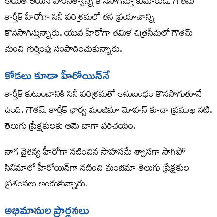
అయితే ఆయన వారసత్వాన్ని కొనసాగిస్తూ కుమారుడు గౌతమ్
కార్తీక్ హీరోగా సినీ పరిశ్రమలో తన ప్రయాణాన్ని
కొనసాగిస్తున్నారు. యువ హీరోగా తమిళ చిత్రసీమలో గౌతమ్
మంచి గుర్తింపు సంపాదించుకున్నారు.
కోడలు కూడా హీరోయిన్‌నే
కార్తీక్ కుటుంబానికి సినీ పరిశ్రమతో అనుబంధం కొనసాగుతూనే
ఉంది. గౌతమ్ కార్తీక్ భార్య మంజిమా మోహన్ కూడా ప్రముఖ నటి.
తెలుగు ప్రేక్షకులకు ఆమె బాగా పరిచయం.
నాగ చైతన్య హీరోగా నటించిన సాహసమే శ్వాసగా సాగిపో
సినిమాలో హీరోయిన్‌గా నటించి మంజిమా తెలుగు ప్రేక్షకుల
ప్రశంసలు అందుకున్నారు.
అభిమానుల ప్రార్థనలు