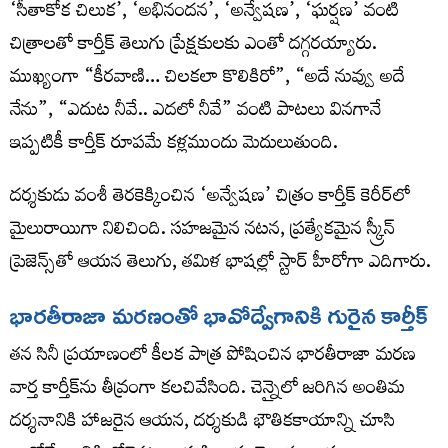
‘సీతాకోక చిలుక’, ‘అభినందన’, ‘అన్వేషణ’, ‘ఘర్షణ’ వంటి
చిత్రాలతో కార్తీక్ తెలుగు ప్రేక్షకులకు ఎంతో దగ్గరయ్యారు.
ముఖ్యంగా “కీరవాణి… చిలకలా కొలికిరో”, “అదే నువ్వు అదే
నేను”, “ఎదుట నీవే.. ఎదలో నీవే” వంటి పాటలు వినగానే
ఇప్పటికీ కార్తీక్ రూపమే కళ్లముందు మెదులుతుంది.
దర్శకుడు వంశీ తెరకెక్కించిన ‘అన్వేషణ’ చిత్రం కార్తీక్ కెరీర్‌లో
మైలురాయిగా నిలిచింది. సహజమైన నటన, ప్రత్యేకమైన స్క్రీన్
ప్రెజెన్స్‌తో ఆయన తెలుగు, తమిళ భాషల్లో స్టార్ హీరోగా ఎదిగారు.
భారతీరాజా మరణంతో భావోద్వేగానికి గురైన కార్తీక్
తన సినీ ప్రయాణంలో కీలక పాత్ర పోషించిన భారతీరాజా మరణ
వార్త కార్తీక్‌ను తీవ్రంగా కలచివేసింది. చెన్నైలో జరిగిన అంతిమ
దర్శనానికి హాజరైన ఆయన, దర్శకుడి భౌతికకాయాన్ని చూసి