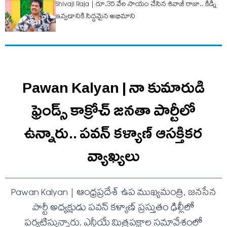
Shivaji Raja | రూ.35 వేల సాయం చేసిన శివాజీ రాజా.. కిడ్నీ
ఇవ్వడానికి సిద్ధమైన అభిమాని
Pawan Kalyan | నా కుమారుడి
ఫ్రెండ్స్ కాక్రోచ్ జనతా పార్టీలో
ఉన్నారు.. ప‌వ‌న్ క‌ళ్యాణ్ ఆసక్తిక‌ర
వ్యాఖ్య‌లు
Pawan Kalyan | ఆంధ్రప్రదేశ్ ఉప ముఖ్యమంత్రి, జనసేన
పార్టీ అధ్యక్షుడు పవన్ కళ్యాణ్ ప్రస్తుతం ఢిల్లీలో
పర్యటిస్తున్నారు. ఎన్డీయే మిత్రపక్షాల సమావేశంలో