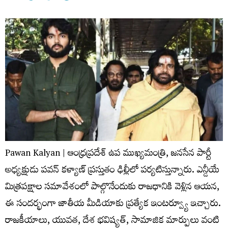
Pawan Kalyan | ఆంధ్రప్రదేశ్ ఉప ముఖ్యమంత్రి, జనసేన పార్టీ
అధ్యక్షుడు పవన్ కళ్యాణ్ ప్రస్తుతం ఢిల్లీలో పర్యటిస్తున్నారు. ఎన్డీయే
మిత్రపక్షాల సమావేశంలో పాల్గొనేందుకు రాజధానికి వెళ్లిన ఆయన,
ఈ సందర్భంగా జాతీయ మీడియాకు ప్రత్యేక ఇంటర్వ్యూ ఇచ్చారు.
రాజకీయాలు, యువత, దేశ భవిష్యత్, సామాజిక మార్పులు వంటి