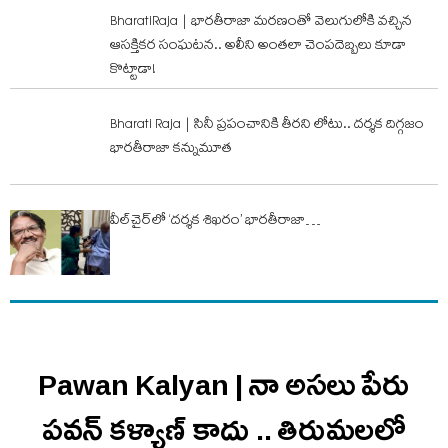
BharatiRaja | భారతీరాజా మరణంతో వెలుగులోకి వచ్చిన
ఆసక్తికర సంఘటన.. అలీని అంతలా చెంపదెబ్బలు కూడా
కొట్టాడా!
Bharati Raja | సినీ ప్రపంచానికి తీరని లోటు.. దర్శక దిగ్గజం
భారతీరాజా కన్నుమూత
వీల్‌చైర్‌లో ‘దర్శక శిఖరం’ భారతీరాజా…
Pawan Kalyan | నా అసలు పేరు
పవన్ కళ్యాణ్ కాదు .. తిరుమలలో