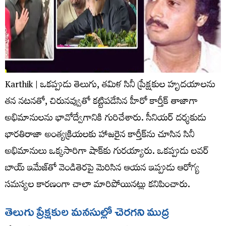
Karthik | ఒకప్పుడు తెలుగు, తమిళ సినీ ప్రేక్షకుల హృదయాలను
తన నటనతో, చిరునవ్వుతో కట్టిపడేసిన హీరో కార్తీక్ తాజాగా
అభిమానులను భావోద్వేగానికి గురిచేశారు. సీనియర్ దర్శకుడు
భారతిరాజా అంత్యక్రియలకు హాజరైన కార్తీక్‌ను చూసిన సినీ
అభిమానులు ఒక్కసారిగా షాక్‌కు గురయ్యారు. ఒకప్పుడు లవర్
బాయ్ ఇమేజ్‌తో వెండితెరపై మెరిసిన ఆయన ఇప్పుడు ఆరోగ్య
సమస్యల కారణంగా చాలా మారిపోయినట్లు కనిపించారు.
తెలుగు ప్రేక్షకుల మనసుల్లో చెరగని ముద్ర