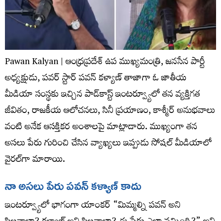
Pawan Kalyan | ఆంధ్రప్రదేశ్ ఉప ముఖ్యమంత్రి, జనసేన పార్టీ
అధ్యక్షుడు, పవర్ స్టార్ పవన్ కళ్యాణ్ తాజాగా ఓ జాతీయ
మీడియా సంస్థకు ఇచ్చిన పాడ్‌కాస్ట్ ఇంటర్వ్యూలో తన వ్యక్తిగత
జీవితం, రాజకీయ ఆలోచనలు, సినీ ప్రయాణం, కాశ్మీర్ అనుభవాలు
వంటి అనేక ఆసక్తికర అంశాలపై మాట్లాడారు. ముఖ్యంగా తన
అసలు పేరు గురించి చేసిన వ్యాఖ్యలు ఇప్పుడు సోషల్ మీడియాలో
వైరల్‌గా మారాయి.
నా అసలు పేరు పవన్ కళ్యాణ్ కాదు
ఇంటర్వ్యూలో భాగంగా యాంకర్ “మిమ్మల్ని పవన్ అని