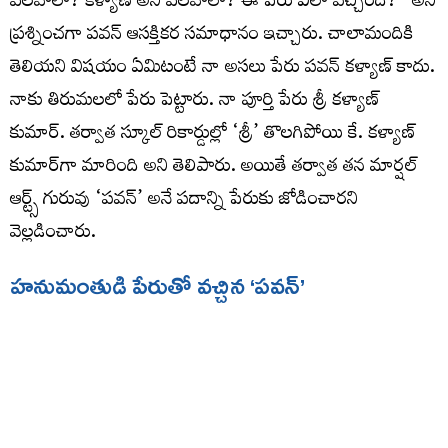
పిలవాలా? కళ్యాణ్ అని పిలవాలా? ఈ పేరు ఎలా వచ్చింది?” అని
ప్రశ్నించగా పవన్ ఆసక్తికర సమాధానం ఇచ్చారు. చాలామందికి
తెలియని విషయం ఏమిటంటే నా అసలు పేరు పవన్ కళ్యాణ్ కాదు.
నాకు తిరుమలలో పేరు పెట్టారు. నా పూర్తి పేరు శ్రీ కళ్యాణ్
కుమార్. తర్వాత స్కూల్ రికార్డుల్లో ‘శ్రీ’ తొలగిపోయి కే. కళ్యాణ్
కుమార్‌గా మారింది అని తెలిపారు. అయితే తర్వాత తన మార్షల్
ఆర్ట్స్ గురువు ‘పవన్’ అనే పదాన్ని పేరుకు జోడించారని
వెల్లడించారు.
హనుమంతుడి పేరుతో వచ్చిన ‘పవన్’
మార్షల్ ఆర్ట్స్ శిక్షణ తీసుకుంటున్న సమయంలో తాను కఠినమైన
ప్రదర్శనలు చేసేవాడినని పవన్ గుర్తు చేసుకున్నారు. ఛాతిపై భారీ
బండరాళ్లు పెట్టుకుని వాటిని పగలగొట్టించే స్టంట్స్ చేసేవాడిని. నా
ప్రదర్శనలు చూసిన గురువు నువ్వు పవనసుతుడు హనుమంతుడిలా