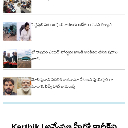
పెద్దపులి మరణంపై విచారణకు ఆదేశం : పవన్ కల్యాణ్
భోగాపురం ఎయిర్ పోర్టును జాతికి అంకితం చేసిన ప్రధాని
మోదీ
మోదీ ప్రధాని పదవికి రాజీనామా చేసి ఇన్ ఫ్లుయెన్సర్ గా
మారాలి: దీప్కే హాట్ కామెంట్స్
Karthik | అన్వేషణ హీరో కార్తీక్‌ని