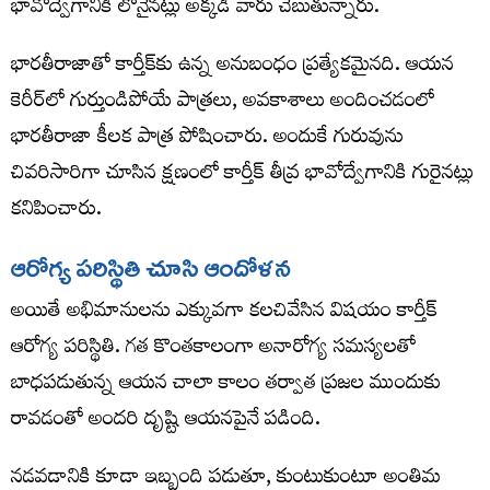
భావోద్వేగానికి లోనైనట్లు అక్కడి వారు చెబుతున్నారు.
భారతీరాజాతో కార్తీక్‌కు ఉన్న అనుబంధం ప్రత్యేకమైనది. ఆయన
కెరీర్‌లో గుర్తుండిపోయే పాత్రలు, అవకాశాలు అందించడంలో
భారతీరాజా కీలక పాత్ర పోషించారు. అందుకే గురువును
చివరిసారిగా చూసిన క్షణంలో కార్తీక్ తీవ్ర భావోద్వేగానికి గురైనట్లు
కనిపించారు.
ఆరోగ్య పరిస్థితి చూసి ఆందోళన
అయితే అభిమానులను ఎక్కువగా కలచివేసిన విషయం కార్తీక్
ఆరోగ్య పరిస్థితి. గత కొంతకాలంగా అనారోగ్య సమస్యలతో
బాధపడుతున్న ఆయన చాలా కాలం తర్వాత ప్రజల ముందుకు
రావడంతో అందరి దృష్టి ఆయనపైనే పడింది.
నడవడానికి కూడా ఇబ్బంది పడుతూ, కుంటుకుంటూ అంతిమ