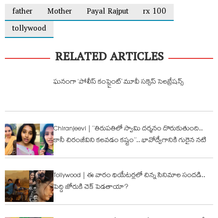
father
Mother
Payal Rajput
rx 100
tollywood
RELATED ARTICLES
ఘనంగా ‘పోలీస్ కంప్లైంట్’ మూవీ సక్సెస్ సెలబ్రేషన్స్
Chiranjeevi | “తిరుపతిలో స్వామి దర్శనం దొరుకుతుంది..
కానీ చిరంజీవిని కలవడం కష్టం”.. భావోద్వేగానికి గురైన నటి
Tollywood | ఈ వారం థియేటర్లలో చిన్న సినిమాల సందడి..
పెద్ది జోరుకి చెక్ పెడ‌తాయా?