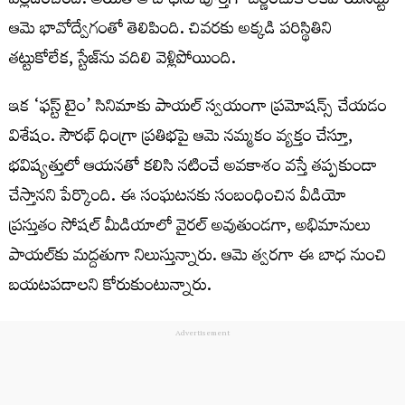
వెల్లడించింది. అయితే ఆ బాధను పూర్తిగా జీర్ణించుకోలేకపోయినట్టు
ఆమె భావోద్వేగంతో తెలిపింది. చివరకు అక్కడి పరిస్థితిని
తట్టుకోలేక, స్టేజ్‌ను వదిలి వెళ్లిపోయింది.
ఇక ‘ఫస్ట్ టైం’ సినిమాకు పాయల్ స్వయంగా ప్రమోషన్స్ చేయడం
విశేషం. సౌరభ్ ధింగ్రా ప్రతిభపై ఆమె నమ్మకం వ్యక్తం చేస్తూ,
భవిష్యత్తులో ఆయనతో కలిసి నటించే అవకాశం వస్తే తప్పకుండా
చేస్తానని పేర్కొంది. ఈ సంఘటనకు సంబంధించిన వీడియో
ప్రస్తుతం సోషల్ మీడియాలో వైరల్ అవుతుండగా, అభిమానులు
పాయల్‌కు మద్దతుగా నిలుస్తున్నారు. ఆమె త్వరగా ఈ బాధ నుంచి
బయటపడాలని కోరుకుంటున్నారు.