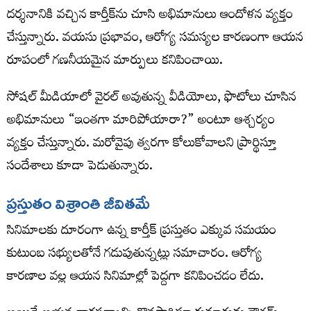
దర్శనానికి వచ్చిన కార్తీక్‌ను చూసి అభిమానులు ఆందోళన వ్యక్తం
చేస్తున్నారు. వయసు ప్రభావం, ఆరోగ్య సమస్యల కారణంగా ఆయన
రూపంలో గణనీయమైన మార్పులు కనిపించాయి.
సోషల్ మీడియాలో వైరల్ అవుతున్న వీడియోలు, ఫొటోలు చూసిన
అభిమానులు “ఇంతగా మారిపోయారా?” అంటూ ఆశ్చర్యం
వ్యక్తం చేస్తున్నారు. మరోవైపు త్వరగా కోలుకోవాలని ప్రార్థిస్తూ
సందేశాలు కూడా పెడుతున్నారు.
ప్రస్తుతం విశ్రాంతి జీవితమే
సినిమాలకు దూరంగా ఉన్న కార్తీక్ ప్రస్తుతం ఎక్కువ సమయం
కుటుంబ సభ్యులతోనే గడుపుతున్నట్లు సమాచారం. ఆరోగ్య
కారణాల వల్ల ఆయన సినిమాల్లో పెద్దగా కనిపించడం లేదు.