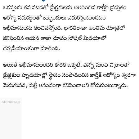
ఒకప్పుడు తన నటనతో ప్రేక్షకులను అలరించిన కార్తీక్ ప్రస్తుతం
ఆరోగ్య సమస్యలతో ఇబ్బందులు ఎదుర్కొంటుండటం
అభిమానులను కలచివేస్తోంది. భారతీరాజా అంతిమ యాత్రలో
కనిపించిన ఆయన తాజా రూపం సోషల్ మీడియాలో
చర్చనీయాంశంగా మారింది.
అయితే అభిమానులందరి కోరిక ఒక్కటే. ఎన్నో మంచి చిత్రాలతో
ప్రేక్షకుల హృదయాల్లో స్థానం సంపాదించిన కార్తీక్ ఆరోగ్యం త్వరగా
మెరుగుపడి, మళ్లీ ఆనందంగా కనిపించాలని కోరుకుంటున్నారు.