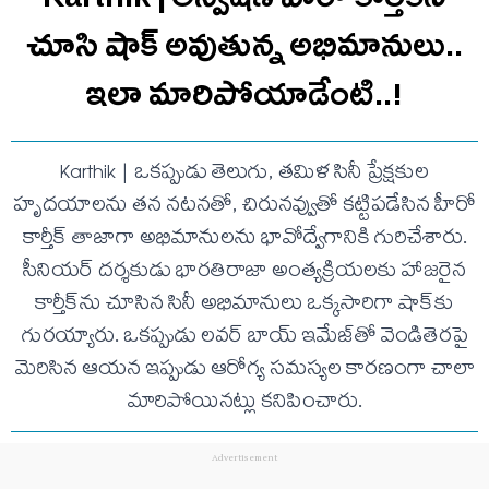
చూసి షాక్ అవుతున్న అభిమానులు..
ఇలా మారిపోయాడేంటి..!
Karthik | ఒకప్పుడు తెలుగు, తమిళ సినీ ప్రేక్షకుల
హృదయాలను తన నటనతో, చిరునవ్వుతో కట్టిపడేసిన హీరో
కార్తీక్ తాజాగా అభిమానులను భావోద్వేగానికి గురిచేశారు.
సీనియర్ దర్శకుడు భారతిరాజా అంత్యక్రియలకు హాజరైన
కార్తీక్‌ను చూసిన సినీ అభిమానులు ఒక్కసారిగా షాక్‌కు
గురయ్యారు. ఒకప్పుడు లవర్ బాయ్ ఇమేజ్‌తో వెండితెరపై
మెరిసిన ఆయన ఇప్పుడు ఆరోగ్య సమస్యల కారణంగా చాలా
మారిపోయినట్లు కనిపించారు.