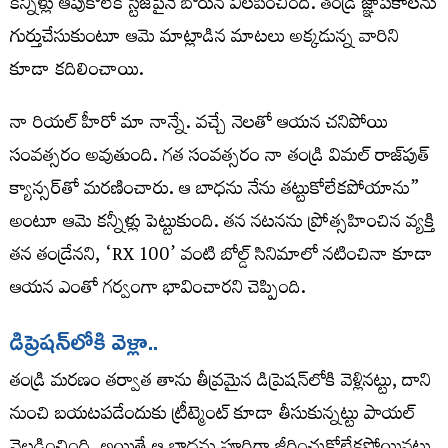
కన్నీళ్లు ఆపుకోలేక స్టేజ్‌పైనే బోరున విలపించింది. తండ్రి జ్ఞాపకాలను
గుర్తుచేసుకుంటూ ఆమె మాట్లాడిన మాటలు అక్కడున్న వారిని
కూడా కదిలించాయి.
నా రియల్ హీరో మా నాన్నే. వచ్చే నెలతో ఆయన చనిపోయి
సంవత్సరం అవుతుంది. గత సంవత్సరం నా తండ్రి విమల్ రాజ్‌పుత్
క్యాన్సర్‌తో మరణించారు. ఆ బాధను నేను తట్టుకోలేకపోయాను”
అంటూ ఆమె కన్నీళ్లు పెట్టుకుంది. తన నటనను ప్రోత్సహించిన వ్యక్తి
తన తండ్రేనని, ‘RX 100’ వంటి బోల్డ్ సినిమాలో నటించినా కూడా
ఆయన ఎంతో గర్వంగా భావించారని చెప్పింది.
డిప్రెష‌న్‌లోకి వెళ్లా..
తండ్రి మరణం తర్వాత తాను తీవ్రమైన డిప్రెషన్‌లోకి వెళ్లినట్టు, దాని
నుంచి బయటపడేందుకు ట్రీట్మెంట్ కూడా తీసుకున్నట్టు పాయల్