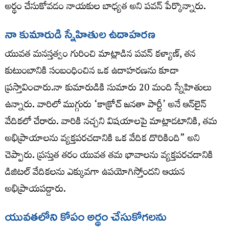
అర్థం చేసుకోవడం నాయకుల బాధ్యత అని పవన్ పేర్కొన్నారు.
నా కుమారుడి స్నేహితుల ఉదాహరణ
యువత మనస్తత్వం గురించి మాట్లాడిన పవన్ కళ్యాణ్, తన
కుటుంబానికి సంబంధించిన ఒక ఉదాహరణను కూడా
ప్రస్తావించారు.నా కుమారుడికి సుమారు 20 మంది స్నేహితులు
ఉన్నారు. వారిలో ముగ్గురు ‘కాక్రోచ్ జనతా పార్టీ’ అనే ఆన్‌లైన్
వేదికలో చేరారు. వారికి నచ్చని విషయాలపై మాట్లాడటానికి, తమ
అభిప్రాయాలను వ్యక్తపరచడానికి ఒక వేదిక దొరికింది” అని
చెప్పారు. ప్రస్తుత తరం యువత తమ భావాలను వ్యక్తపరచడానికి
డిజిటల్ వేదికలను ఎక్కువగా ఉపయోగిస్తోందని ఆయన
అభిప్రాయపడ్డారు.
యువతలోని కోపం అర్థం చేసుకోగలను