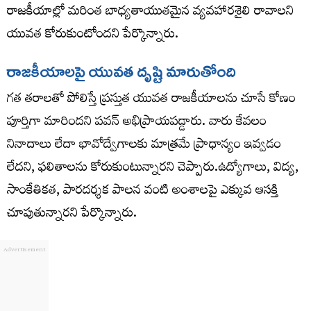
రాజకీయాల్లో మరింత బాధ్యతాయుతమైన వ్యవహారశైలి రావాలని
యువత కోరుకుంటోందని పేర్కొన్నారు.
రాజకీయాలపై యువత దృష్టి మారుతోంది
గత తరాలతో పోలిస్తే ప్రస్తుత యువత రాజకీయాలను చూసే కోణం
పూర్తిగా మారిందని పవన్ అభిప్రాయపడ్డారు. వారు కేవలం
నినాదాలు లేదా భావోద్వేగాలకు మాత్రమే ప్రాధాన్యం ఇవ్వడం
లేదని, ఫలితాలను కోరుకుంటున్నారని చెప్పారు.ఉద్యోగాలు, విద్య,
సాంకేతికత, పారదర్శక పాలన వంటి అంశాలపై ఎక్కువ ఆసక్తి
చూపుతున్నారని పేర్కొన్నారు.