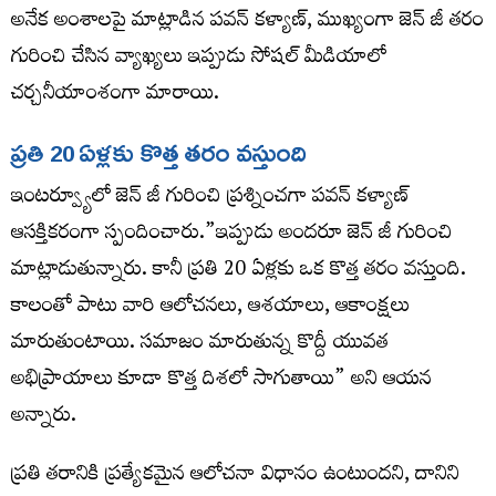
అనేక అంశాలపై మాట్లాడిన పవన్ కళ్యాణ్, ముఖ్యంగా జెన్ జీ తరం
గురించి చేసిన వ్యాఖ్యలు ఇప్పుడు సోషల్ మీడియాలో
చర్చనీయాంశంగా మారాయి.
ప్రతి 20 ఏళ్లకు కొత్త తరం వస్తుంది
ఇంటర్వ్యూలో జెన్ జీ గురించి ప్రశ్నించగా పవన్ కళ్యాణ్
ఆసక్తికరంగా స్పందించారు.”ఇప్పుడు అందరూ జెన్ జీ గురించి
మాట్లాడుతున్నారు. కానీ ప్రతి 20 ఏళ్లకు ఒక కొత్త తరం వస్తుంది.
కాలంతో పాటు వారి ఆలోచనలు, ఆశయాలు, ఆకాంక్షలు
మారుతుంటాయి. సమాజం మారుతున్న కొద్దీ యువత
అభిప్రాయాలు కూడా కొత్త దిశలో సాగుతాయి” అని ఆయన
అన్నారు.
ప్రతి తరానికి ప్రత్యేకమైన ఆలోచనా విధానం ఉంటుందని, దానిని