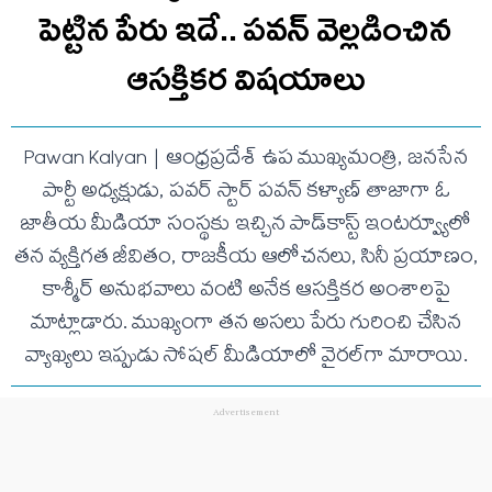
పెట్టిన పేరు ఇదే.. ప‌వ‌న్ వెల్లడించిన
ఆస‌క్తిక‌ర విష‌యాలు
Pawan Kalyan | ఆంధ్రప్రదేశ్ ఉప ముఖ్యమంత్రి, జనసేన
పార్టీ అధ్యక్షుడు, పవర్ స్టార్ పవన్ కళ్యాణ్ తాజాగా ఓ
జాతీయ మీడియా సంస్థకు ఇచ్చిన పాడ్‌కాస్ట్ ఇంటర్వ్యూలో
తన వ్యక్తిగత జీవితం, రాజకీయ ఆలోచనలు, సినీ ప్రయాణం,
కాశ్మీర్ అనుభవాలు వంటి అనేక ఆసక్తికర అంశాలపై
మాట్లాడారు. ముఖ్యంగా తన అసలు పేరు గురించి చేసిన
వ్యాఖ్యలు ఇప్పుడు సోషల్ మీడియాలో వైరల్‌గా మారాయి.