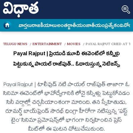
వార్త‌లు
రాజకీయాలు
అంత‌ర్జాతీయం
జాతీయం
ప్రత్యేకం
వినోద
TELUGU NEWS
ENTERTAINMENT
MOVIES
PAYAL RAJPUT CRIED AT T
/
/
/
Payal Rajput | ప్రియుడి మూవీ ఈవెంట్‌లో కన్నీళ్లు
పెట్టుకున్న పాయల్ రాజ్‌పుత్.. ఓదారుస్తున్న నెటిజ‌న్స్
Payal Rajput | టాలీవుడ్ నటి పాయల్ రాజ్‌పుత్ తాజాగా ఓ
సినిమా ఈవెంట్‌లో భావోద్వేగానికి లోనై కన్నీళ్లు పెట్టుకోవడం
సినీ వర్గాల్లో చర్చనీయాంశంగా మారింది. తన స్నేహితుడు,
రూమర్డ్ బాయ్‌ఫ్రెండ్ సౌరభ్ ధింగ్రా హీరోగా నటిస్తున్న ‘ఫస్ట్
టైం’ సినిమా ప్రమోషన్స్‌లో భాగంగా నిర్వహించిన ప్రెస్
మీట్‌లో ఈ ఘటన చోటుచేసుకుంది.