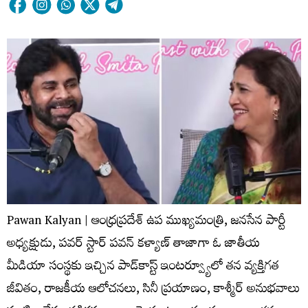
Pawan Kalyan | ఆంధ్రప్రదేశ్ ఉప ముఖ్యమంత్రి, జనసేన పార్టీ
అధ్యక్షుడు, పవర్ స్టార్ పవన్ కళ్యాణ్ తాజాగా ఓ జాతీయ
మీడియా సంస్థకు ఇచ్చిన పాడ్‌కాస్ట్ ఇంటర్వ్యూలో తన వ్యక్తిగత
జీవితం, రాజకీయ ఆలోచనలు, సినీ ప్రయాణం, కాశ్మీర్ అనుభవాలు