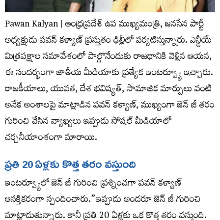
Pawan Kalyan | ఆంధ్రప్రదేశ్ ఉప ముఖ్యమంత్రి, జనసేన పార్టీ
అధ్యక్షుడు పవన్ కళ్యాణ్ ప్రస్తుతం ఢిల్లీలో పర్యటిస్తున్నారు. ఎన్డీయే
మిత్రపక్షాల సమావేశంలో పాల్గొనేందుకు రాజధానికి వెళ్లిన ఆయన,
ఈ సందర్భంగా జాతీయ మీడియాకు ప్రత్యేక ఇంటర్వ్యూ ఇచ్చారు.
రాజకీయాలు, యువత, దేశ భవిష్యత్, సామాజిక మార్పులు వంటి
అనేక అంశాలపై మాట్లాడిన పవన్ కళ్యాణ్, ముఖ్యంగా జెన్ జీ తరం
గురించి చేసిన వ్యాఖ్యలు ఇప్పుడు సోషల్ మీడియాలో
చర్చనీయాంశంగా మారాయి.
ప్రతి 20 ఏళ్లకు కొత్త తరం వస్తుంది
ఇంటర్వ్యూలో జెన్ జీ గురించి ప్రశ్నించగా పవన్ కళ్యాణ్
ఆసక్తికరంగా స్పందించారు.”ఇప్పుడు అందరూ జెన్ జీ గురించి
మాట్లాడుతున్నారు. కానీ ప్రతి 20 ఏళ్లకు ఒక కొత్త తరం వస్తుంది.