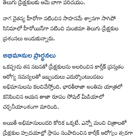
తెలుగు ప్రేక్షకులకు ఆమె బాగా పరిచయం.
నాగ చైతన్య హీరోగా నటించిన సాహసమే శ్వాసగా సాగిపో
సినిమాలో హీరోయిన్‌గా నటించి మంజిమా తెలుగు ప్రేక్షకుల
ప్రశంసలు అందుకున్నారు.
అభిమానుల ప్రార్థనలు
ఒకప్పుడు తన నటనతో ప్రేక్షకులను అలరించిన కార్తీక్ ప్రస్తుతం
ఆరోగ్య సమస్యలతో ఇబ్బందులు ఎదుర్కొంటుండటం
అభిమానులను కలచివేస్తోంది. భారతీరాజా అంతిమ యాత్రలో
కనిపించిన ఆయన తాజా రూపం సోషల్ మీడియాలో
చర్చనీయాంశంగా మారింది.
అయితే అభిమానులందరి కోరిక ఒక్కటే. ఎన్నో మంచి చిత్రాలతో
ప్రేక్షకుల హృదయాల్లో స్థానం సంపాదించిన కార్తీక్ ఆరోగ్యం త్వరగా