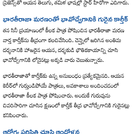
ప్రెజెన్స్‌తో ఆయన తెలుగు, తమిళ భాషల్లో స్టార్ హీరోగా ఎదిగారు.
భారతీరాజా మరణంతో భావోద్వేగానికి గురైన కార్తీక్
తన సినీ ప్రయాణంలో కీలక పాత్ర పోషించిన భారతీరాజా మరణ
వార్త కార్తీక్‌ను తీవ్రంగా కలచివేసింది. చెన్నైలో జరిగిన అంతిమ
దర్శనానికి హాజరైన ఆయన, దర్శకుడి భౌతికకాయాన్ని చూసి
భావోద్వేగానికి లోనైనట్లు అక్కడి వారు చెబుతున్నారు.
భారతీరాజాతో కార్తీక్‌కు ఉన్న అనుబంధం ప్రత్యేకమైనది. ఆయన
కెరీర్‌లో గుర్తుండిపోయే పాత్రలు, అవకాశాలు అందించడంలో
భారతీరాజా కీలక పాత్ర పోషించారు. అందుకే గురువును
చివరిసారిగా చూసిన క్షణంలో కార్తీక్ తీవ్ర భావోద్వేగానికి గురైనట్లు
కనిపించారు.
ఆరోగ్య పరిస్థితి చూసి ఆందోళన