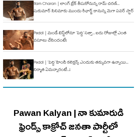
Ram Charan | లాంగ్ బ్రేక్ తీసుకోనున్న రామ్ చ‌ర‌ణ్‌..
సుకుమార్ సినిమాకు ముందు రీఛార్జ్ కానున్న మెగా పవర్ స్టార్
Peddi | మండే టెస్ట్‌లోనూ ‘పెద్ది’ సత్తా.. ఐదు రోజుల్లో ఎంత
వ‌సూలు చేసిందంటే!
Peddi | ‘పెద్ది’ హిందీ కలెక్షన్స్ ఎందుకు త‌క్కువ‌గా ఉన్నాయి..
నిర్మాత ఏమ‌న్నారంటే..!
Pawan Kalyan | నా కుమారుడి
ఫ్రెండ్స్ కాక్రోచ్ జనతా పార్టీలో