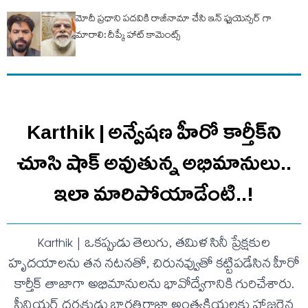
మోదీ ప్రధాని పదవికి రాజీనామా చేసి ఇన్ ఫ్లుయెన్సర్ గా
మారాలి: దీప్కే హాట్ కామెంట్స్
Karthik | అన్వేషణ హీరో కార్తీక్‌ని
చూసి షాక్ అవుతున్న అభిమానులు..
ఇలా మారిపోయాడేంటి..!
Karthik | ఒకప్పుడు తెలుగు, తమిళ సినీ ప్రేక్షకుల
హృదయాలను తన నటనతో, చిరునవ్వుతో కట్టిపడేసిన హీరో
కార్తీక్ తాజాగా అభిమానులను భావోద్వేగానికి గురిచేశారు.
సీనియర్ దర్శకుడు భారతిరాజా అంత్యక్రియలకు హాజరైన