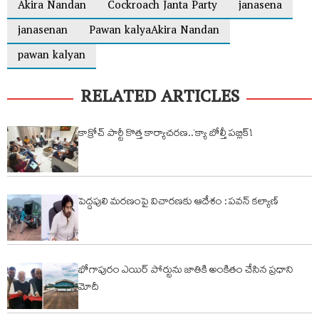
Akira Nandan
Cockroach Janta Party
janasena
janasenan
Pawan kalyaAkira Nandan
pawan kalyan
RELATED ARTICLES
కాక్రోచ్ పార్టీ కొత్త కార్యాచరణ..‘క్యా బోల్తీ పబ్లిక్’!
పెద్దపులి మరణంపై విచారణకు ఆదేశం : పవన్ కల్యాణ్
భోగాపురం ఎయిర్ పోర్టును జాతికి అంకితం చేసిన ప్రధాని
మోదీ