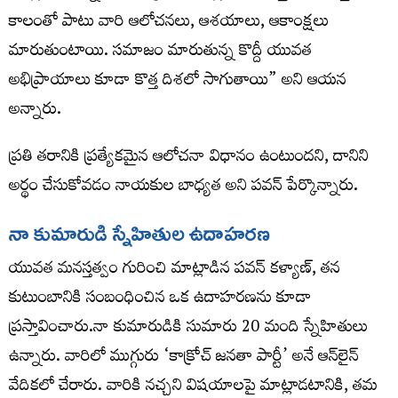
కాలంతో పాటు వారి ఆలోచనలు, ఆశయాలు, ఆకాంక్షలు
మారుతుంటాయి. సమాజం మారుతున్న కొద్దీ యువత
అభిప్రాయాలు కూడా కొత్త దిశలో సాగుతాయి” అని ఆయన
అన్నారు.
ప్రతి తరానికి ప్రత్యేకమైన ఆలోచనా విధానం ఉంటుందని, దానిని
అర్థం చేసుకోవడం నాయకుల బాధ్యత అని పవన్ పేర్కొన్నారు.
నా కుమారుడి స్నేహితుల ఉదాహరణ
యువత మనస్తత్వం గురించి మాట్లాడిన పవన్ కళ్యాణ్, తన
కుటుంబానికి సంబంధించిన ఒక ఉదాహరణను కూడా
ప్రస్తావించారు.నా కుమారుడికి సుమారు 20 మంది స్నేహితులు
ఉన్నారు. వారిలో ముగ్గురు ‘కాక్రోచ్ జనతా పార్టీ’ అనే ఆన్‌లైన్
వేదికలో చేరారు. వారికి నచ్చని విషయాలపై మాట్లాడటానికి, తమ