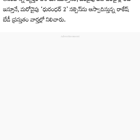
ఆనందాన్ని వ్యక్తం చేశారు. మొత్తానికి, ఒకవైపు వివాదంపై క్లారిటీ
ఇస్తూనే, మరోవైపు ‘ధురంధర్ 2’ సక్సెస్‌ను ఆస్వాదిస్తున్న రాకేష్
బేడీ ప్రస్తుతం వార్తల్లో నిలిచారు.