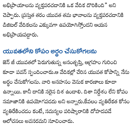
అభిప్రాయాలను వ్యక్తపరచడానికి ఒక వేదిక దొరికింది” అని
చెప్పారు. ప్రస్తుత తరం యువత తమ భావాలను వ్యక్తపరచడానికి
డిజిటల్ వేదికలను ఎక్కువగా ఉపయోగిస్తోందని ఆయన
అభిప్రాయపడ్డారు.
యువతలోని కోపం అర్థం చేసుకోగలను
జెన్ జీ యువతలో పెరుగుతున్న అసంతృప్తి, ఆగ్రహం గురించి
కూడా పవన్ స్పందించారు.ఆ వేదికల్లో చేరిన యువత కోపాన్ని నేను
అర్థం చేసుకోగలను. వారి అసహనం వెనుక కారణాలు కూడా
ఉన్నాయి. కానీ దానికి సరైన దిశ ఉండాలి. దిశా నిర్దేశం లేని కోపం
సమాజానికి ఉపయోగపడదు అని అన్నారు.కేవలం వ్యతిరేకత కోసం
వ్యతిరేకించడం కంటే, సమస్యల పరిష్కారానికి దోహదపడే
ఆలోచనలు అవసరమని సూచించారు.