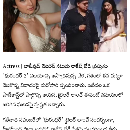
Actress | బాలీవుడ్ వెటరన్ నటుడు రాకేష్ బేడీ ప్రస్తుతం
‘ధురంధర్ 2’ విజయాన్ని ఆస్వాదిస్తున్న వేళ, గతంలో తన చుట్టూ
నెలకొన్న వివాదంపై మరోసారి స్పందించారు. ఇటీవల ఒక
పాడ్‌కాస్ట్‌లో పాల్గొన్న ఆయన, ట్రైలర్ లాంచ్ ఈవెంట్ సమయంలో
జరిగిన ఘటనపై స్పష్టత ఇచ్చారు.
గతేడాది నవంబర్‌లో ‘ధురంధర్’ ట్రైలర్ లాంచ్ సందర్భంగా,