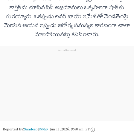
కార్తీక్‌ను చూసిన సినీ అభిమానులు ఒక్కసారిగా షాక్‌కు
గురయ్యారు. ఒకప్పుడు లవర్ బాయ్ ఇమేజ్‌తో వెండితెరపై
మెరిసిన ఆయన ఇప్పుడు ఆరోగ్య సమస్యల కారణంగా చాలా
మారిపోయినట్లు కనిపించారు.
Reported by:
Sandeep
|
సినిమా
|
Jun 11, 2026, 9:40 am IST