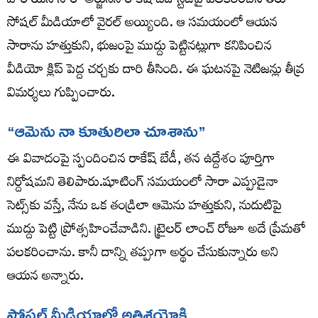
హీరోయిన్ సారా అర్జున్‌ని రాకేష్ బేడీ స్టేజ్‌పై పలకరించిన తీరు
సోషల్ మీడియాలో వైరల్ అయ్యింది. ఆ సమయంలో ఆయన
సారాను హత్తుకుని, భుజంపై ముద్దు పెట్టినట్లుగా కనిపించిన
వీడియో క్లిప్ పెద్ద చర్చకు దారి తీసింది. ఈ ఘటనపై నెటిజన్లు తీవ్ర
విమర్శలు గుప్పించారు.
“ఆమెను నా కూతురిలా చూశాను”
ఈ వివాదంపై స్పందించిన రాకేష్ బేడీ, తన ఉద్దేశం పూర్తిగా
నిర్దోషమని తెలిపారు.షూటింగ్ సమయంలో సారా ఎప్పుడైనా
సెట్స్‌కు వస్తే, నేను ఒక తండ్రిలా ఆమెను హత్తుకుని, నుదుటిపై
ముద్దు పెట్టి ప్రోత్సహించేవాడిని. ట్రైలర్ లాంచ్ రోజూ అదే ప్రేమతో
పలకరించాను. కానీ దాన్ని తప్పుగా అర్థం చేసుకున్నారు అని
ఆయన అన్నారు.
సోషల్ మీడియాలో అతిశయోక్తి