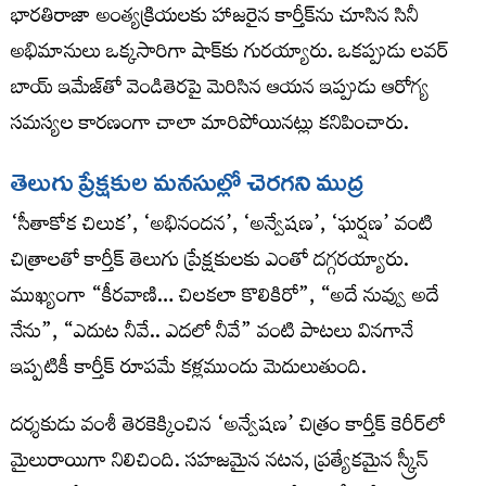
భారతిరాజా అంత్యక్రియలకు హాజరైన కార్తీక్‌ను చూసిన సినీ
అభిమానులు ఒక్కసారిగా షాక్‌కు గురయ్యారు. ఒకప్పుడు లవర్
బాయ్ ఇమేజ్‌తో వెండితెరపై మెరిసిన ఆయన ఇప్పుడు ఆరోగ్య
సమస్యల కారణంగా చాలా మారిపోయినట్లు కనిపించారు.
తెలుగు ప్రేక్షకుల మనసుల్లో చెరగని ముద్ర
‘సీతాకోక చిలుక’, ‘అభినందన’, ‘అన్వేషణ’, ‘ఘర్షణ’ వంటి
చిత్రాలతో కార్తీక్ తెలుగు ప్రేక్షకులకు ఎంతో దగ్గరయ్యారు.
ముఖ్యంగా “కీరవాణి… చిలకలా కొలికిరో”, “అదే నువ్వు అదే
నేను”, “ఎదుట నీవే.. ఎదలో నీవే” వంటి పాటలు వినగానే
ఇప్పటికీ కార్తీక్ రూపమే కళ్లముందు మెదులుతుంది.
దర్శకుడు వంశీ తెరకెక్కించిన ‘అన్వేషణ’ చిత్రం కార్తీక్ కెరీర్‌లో
మైలురాయిగా నిలిచింది. సహజమైన నటన, ప్రత్యేకమైన స్క్రీన్