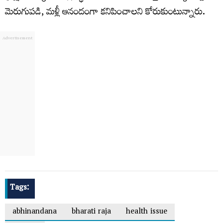
మెరుగుపడి, మళ్లీ ఆనందంగా కనిపించాలని కోరుకుంటున్నారు.
Tags:
abhinandana
bharati raja
health issue