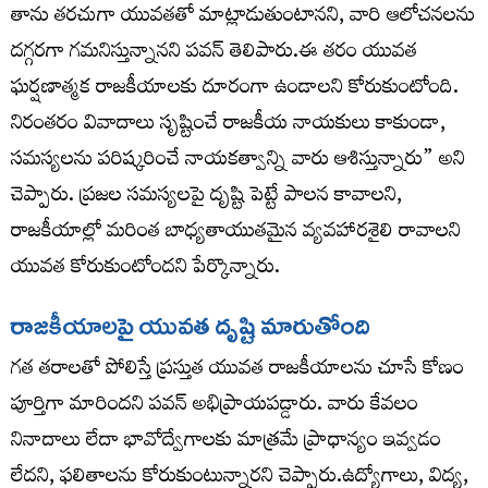
తాను తరచుగా యువతతో మాట్లాడుతుంటానని, వారి ఆలోచనలను
దగ్గరగా గమనిస్తున్నానని పవన్ తెలిపారు.ఈ తరం యువత
ఘర్షణాత్మక రాజకీయాలకు దూరంగా ఉండాలని కోరుకుంటోంది.
నిరంతరం వివాదాలు సృష్టించే రాజకీయ నాయకులు కాకుండా,
సమస్యలను పరిష్కరించే నాయకత్వాన్ని వారు ఆశిస్తున్నారు” అని
చెప్పారు. ప్రజల సమస్యలపై దృష్టి పెట్టే పాలన కావాలని,
రాజకీయాల్లో మరింత బాధ్యతాయుతమైన వ్యవహారశైలి రావాలని
యువత కోరుకుంటోందని పేర్కొన్నారు.
రాజకీయాలపై యువత దృష్టి మారుతోంది
గత తరాలతో పోలిస్తే ప్రస్తుత యువత రాజకీయాలను చూసే కోణం
పూర్తిగా మారిందని పవన్ అభిప్రాయపడ్డారు. వారు కేవలం
నినాదాలు లేదా భావోద్వేగాలకు మాత్రమే ప్రాధాన్యం ఇవ్వడం
లేదని, ఫలితాలను కోరుకుంటున్నారని చెప్పారు.ఉద్యోగాలు, విద్య,