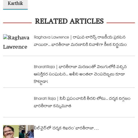
Karthik
RELATED ARTICLES
Raghava Lawrence | రాఘవ లారెన్స్ రాజకీయ ప్రకటన
వాయిదా.. భారతీరాజా మరణానికి నివాళిగా కీలక నిర్ణయం
BharatiRaja | భారతీరాజా మరణంతో వెలుగులోకి వచ్చిన
ఆసక్తికర సంఘటన.. అలీని అంతలా చెంపదెబ్బలు కూడా
కొట్టాడా!
Bharati Raja | సినీ ప్రపంచానికి తీరని లోటు.. దర్శక దిగ్గజం
భారతీరాజా కన్నుమూత
వీల్‌చైర్‌లో ‘దర్శక శిఖరం’ భారతీరాజా…