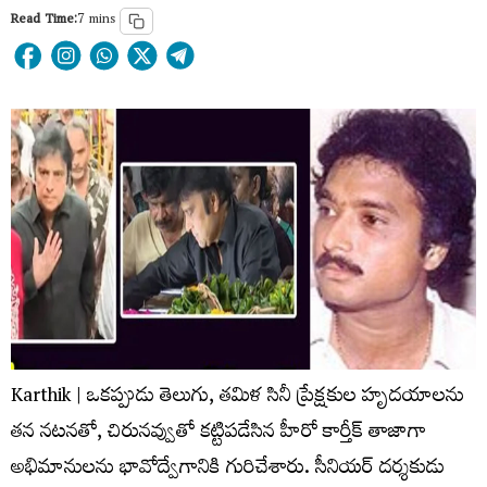
Read Time:
7 mins
Karthik | ఒకప్పుడు తెలుగు, తమిళ సినీ ప్రేక్షకుల హృదయాలను
తన నటనతో, చిరునవ్వుతో కట్టిపడేసిన హీరో కార్తీక్ తాజాగా
అభిమానులను భావోద్వేగానికి గురిచేశారు. సీనియర్ దర్శకుడు