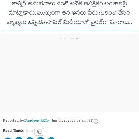
కాశ్మీర్ అనుభవాలు వంటి అనేక ఆసక్తికర అంశాలపై
మాట్లాడారు. ముఖ్యంగా తన అసలు పేరు గురించి చేసిన
వ్యాఖ్యలు ఇప్పుడు సోషల్ మీడియాలో వైరల్‌గా మారాయి.
Reported by:
Sandeep
|
సినిమా
|
Jun 11, 2026, 8:59 am IST
Read Time:
6 mins