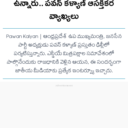
ఉన్నారు.. ప‌వ‌న్ క‌ళ్యాణ్ ఆసక్తిక‌ర
వ్యాఖ్య‌లు
Pawan Kalyan | ఆంధ్రప్రదేశ్ ఉప ముఖ్యమంత్రి, జనసేన
పార్టీ అధ్యక్షుడు పవన్ కళ్యాణ్ ప్రస్తుతం ఢిల్లీలో
పర్యటిస్తున్నారు. ఎన్డీయే మిత్రపక్షాల సమావేశంలో
పాల్గొనేందుకు రాజధానికి వెళ్లిన ఆయన, ఈ సందర్భంగా
జాతీయ మీడియాకు ప్రత్యేక ఇంటర్వ్యూ ఇచ్చారు.