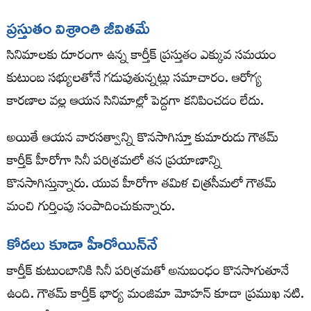
ప్రస్తుతం విశ్రాంతి జీవితమే
సినిమాలకు దూరంగా ఉన్న కార్తీక్ ప్రస్తుతం ఎక్కువ సమయం
కుటుంబ సభ్యులతోనే గడుపుతున్నట్లు సమాచారం. ఆరోగ్య
కారణాల వల్ల ఆయన సినిమాల్లో పెద్దగా కనిపించడం లేదు.
అయితే ఆయన వారసత్వాన్ని కొనసాగిస్తూ కుమారుడు గౌతమ్
కార్తీక్ హీరోగా సినీ పరిశ్రమలో తన ప్రయాణాన్ని
కొనసాగిస్తున్నారు. యువ హీరోగా తమిళ చిత్రసీమలో గౌతమ్
మంచి గుర్తింపు సంపాదించుకున్నారు.
కోడలు కూడా హీరోయిన్‌నే
కార్తీక్ కుటుంబానికి సినీ పరిశ్రమతో అనుబంధం కొనసాగుతూనే
ఉంది. గౌతమ్ కార్తీక్ భార్య మంజిమా మోహన్ కూడా ప్రముఖ నటి.