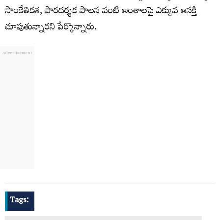
సాంకేతికత, పారదర్శక పాలన వంటి అంశాలపై ఎక్కువ ఆసక్తి
చూపుతున్నారని పేర్కొన్నారు.
Tags: