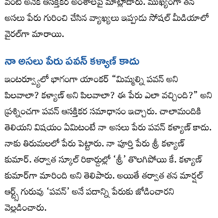
వంటి అనేక ఆసక్తికర అంశాలపై మాట్లాడారు. ముఖ్యంగా తన
అసలు పేరు గురించి చేసిన వ్యాఖ్యలు ఇప్పుడు సోషల్ మీడియాలో
వైరల్‌గా మారాయి.
నా అసలు పేరు పవన్ కళ్యాణ్ కాదు
ఇంటర్వ్యూలో భాగంగా యాంకర్ “మిమ్మల్ని పవన్ అని
పిలవాలా? కళ్యాణ్ అని పిలవాలా? ఈ పేరు ఎలా వచ్చింది?” అని
ప్రశ్నించగా పవన్ ఆసక్తికర సమాధానం ఇచ్చారు. చాలామందికి
తెలియని విషయం ఏమిటంటే నా అసలు పేరు పవన్ కళ్యాణ్ కాదు.
నాకు తిరుమలలో పేరు పెట్టారు. నా పూర్తి పేరు శ్రీ కళ్యాణ్
కుమార్. తర్వాత స్కూల్ రికార్డుల్లో ‘శ్రీ’ తొలగిపోయి కే. కళ్యాణ్
కుమార్‌గా మారింది అని తెలిపారు. అయితే తర్వాత తన మార్షల్
ఆర్ట్స్ గురువు ‘పవన్’ అనే పదాన్ని పేరుకు జోడించారని
వెల్లడించారు.