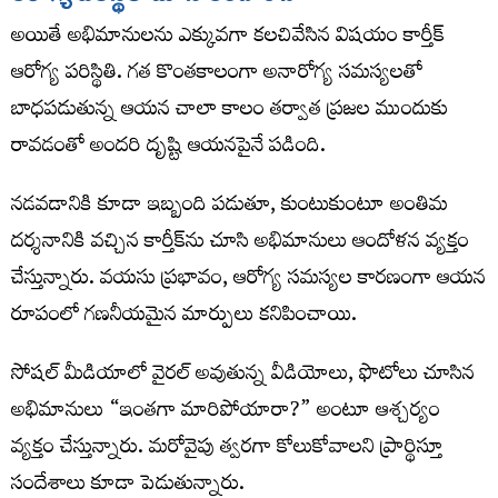
అయితే అభిమానులను ఎక్కువగా కలచివేసిన విషయం కార్తీక్
ఆరోగ్య పరిస్థితి. గత కొంతకాలంగా అనారోగ్య సమస్యలతో
బాధపడుతున్న ఆయన చాలా కాలం తర్వాత ప్రజల ముందుకు
రావడంతో అందరి దృష్టి ఆయనపైనే పడింది.
నడవడానికి కూడా ఇబ్బంది పడుతూ, కుంటుకుంటూ అంతిమ
దర్శనానికి వచ్చిన కార్తీక్‌ను చూసి అభిమానులు ఆందోళన వ్యక్తం
చేస్తున్నారు. వయసు ప్రభావం, ఆరోగ్య సమస్యల కారణంగా ఆయన
రూపంలో గణనీయమైన మార్పులు కనిపించాయి.
సోషల్ మీడియాలో వైరల్ అవుతున్న వీడియోలు, ఫొటోలు చూసిన
అభిమానులు “ఇంతగా మారిపోయారా?” అంటూ ఆశ్చర్యం
వ్యక్తం చేస్తున్నారు. మరోవైపు త్వరగా కోలుకోవాలని ప్రార్థిస్తూ
సందేశాలు కూడా పెడుతున్నారు.