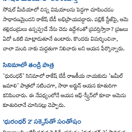
సోషల్ మీడియాలో చిన్న విషయాలను పెద్దగా చూపించడం
సాధారణమైందని రాకేష్ బేడీ అభిప్రాయపడ్డారు. పబ్లిక్ స్టేజ్‌పై, ఆమె
తల్లిదండ్రులు ఉన్నప్పుడే నేను చెడు ఉద్దేశంతో ప్రవర్తిస్తానా? ప్రజలు
ఏదో ఒకటి మాట్లాడుతూనే ఉంటారు. కొందరు విమర్శించినా,
చాలా మంది నాకు మద్దతుగా నిలిచారు అని ఆయన పేర్కొన్నారు.
సినిమాలో తండ్రి పాత్ర
‘ధురంధర్’ సినిమాలో రాకేష్ బేడీ రాజకీయ నాయకుడు ‘జమీల్
జమాలి’ పాత్రలో నటించగా, సారా అర్జున్ ఆయన కూతురిగా
కనిపించారు. ఈ నేపథ్యంలోనే ఆయన ఆఫ్-స్క్రీన్‌లో కూడా ఆమెను
కూతురిలానే చూసినట్లు చెప్పారు.
‘ధురంధర్ 2’ సక్సెస్‌తో సంతోషం