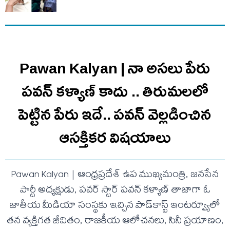
Pawan Kalyan | నా అసలు పేరు
పవన్ కళ్యాణ్ కాదు .. తిరుమలలో
పెట్టిన పేరు ఇదే.. ప‌వ‌న్ వెల్లడించిన
ఆస‌క్తిక‌ర విష‌యాలు
Pawan Kalyan | ఆంధ్రప్రదేశ్ ఉప ముఖ్యమంత్రి, జనసేన
పార్టీ అధ్యక్షుడు, పవర్ స్టార్ పవన్ కళ్యాణ్ తాజాగా ఓ
జాతీయ మీడియా సంస్థకు ఇచ్చిన పాడ్‌కాస్ట్ ఇంటర్వ్యూలో
తన వ్యక్తిగత జీవితం, రాజకీయ ఆలోచనలు, సినీ ప్రయాణం,