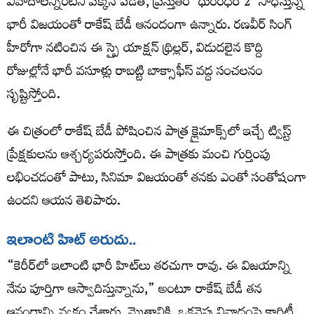
వివాదాలన్నింటినీ పక్కన పెడితే, ప్రస్తుతం ‘ధురంధర్ 2’ సాధిస్తున్న
భారీ విజయంతో రాకేష్ బేడీ ఆనందంగా ఉన్నారు. రణవీర్ సింగ్
హీరోగా నటించిన ఈ స్పై యాక్షన్ థ్రిల్లర్, విడుదలైన కొద్ది
రోజుల్లోనే భారీ వసూళ్లు రాబట్టి బాక్సాఫీస్ వద్ద సంచలనం
సృష్టిస్తోంది.
ఈ చిత్రంలో రాకేష్ బేడీ పోషించిన పాత్ర క్లైమాక్స్‌లో ఇచ్చే ట్విస్ట్
ప్రేక్షకులను ఆశ్చర్యపరుస్తోంది. ఈ పాత్రకు మంచి గుర్తింపు
లభించడంతో పాటు, సినిమా విజయంతో తనకు ఎంతో సంతోషంగా
ఉందని ఆయన తెలిపారు.
ఇలాంటి హిట్ అరుదు..
“కెరీర్‌లో ఇలాంటి భారీ హిట్‌లు తరచుగా రావు. ఈ విజయాన్ని
నేను పూర్తిగా ఆస్వాదిస్తున్నాను,” అంటూ రాకేష్ బేడీ తన