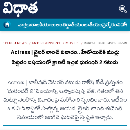
వార్త‌లు
రాజకీయాలు
అంత‌ర్జాతీయం
జాతీయం
ప్రత్యేకం
వినోద
TELUGU NEWS
ENTERTAINMENT
MOVIES
RAKESH BEDI GIVES CLARIT
/
/
/
Actress | ట్రైలర్ లాంచ్ వివాదం.. హీరోయిన్‌కి ముద్దు
పెట్ట‌డం విష‌యంలో క్లారిటీ ఇచ్చిన ధురంధ‌ర్ 2 న‌టుడు
Actress | బాలీవుడ్ వెటరన్ నటుడు రాకేష్ బేడీ ప్రస్తుతం
‘ధురంధర్ 2’ విజయాన్ని ఆస్వాదిస్తున్న వేళ, గతంలో తన
చుట్టూ నెలకొన్న వివాదంపై మరోసారి స్పందించారు. ఇటీవల
ఒక పాడ్‌కాస్ట్‌లో పాల్గొన్న ఆయన, ట్రైలర్ లాంచ్ ఈవెంట్
సమయంలో జరిగిన ఘటనపై స్పష్టత ఇచ్చారు.