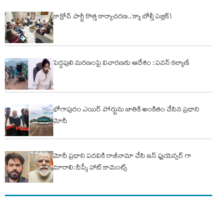
కాక్రోచ్ పార్టీ కొత్త కార్యాచరణ..‘క్యా బోల్తీ పబ్లిక్’!
పెద్దపులి మరణంపై విచారణకు ఆదేశం : పవన్ కల్యాణ్
భోగాపురం ఎయిర్ పోర్టును జాతికి అంకితం చేసిన ప్రధాని
మోదీ
మోదీ ప్రధాని పదవికి రాజీనామా చేసి ఇన్ ఫ్లుయెన్సర్ గా
మారాలి: దీప్కే హాట్ కామెంట్స్