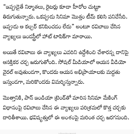
“ఇప్పుడైతే నిర్మాతలు, రైటర్లు కూడా హీరోల చుట్టూ
తిరుగుతున్నారు. ఒకప్పుడు సినిమా మొత్తం టీమ్ కలిసి పనిచేసేది.
ఇప్పుడు ఆ కల్చర్ కనిపించడం లేదు” అంటూ రవిబాబు చేసిన
వ్యాఖ్యలు ఇండస్ట్రీలో హాట్ టాపిక్‌గా మారాయి.
అయితే రవిబాబు ఈ వ్యాఖ్యలు ఎవరిని ఉద్దేశించి చేశారన్న దానిపై
ఆసక్తికర చర్చ జరుగుతోంది. సోషల్ మీడియాలో ఆయన వీడియో
వైరల్ అవుతుండగా, కొందరు ఆయన అభిప్రాయాలకు మద్దతు
ఇస్తుండగా, మరికొందరు విమర్శిస్తున్నారు.
మొత్తానికి, పాన్ ఇండియా ట్రెండ్‌తో మారిన సినిమా మేకింగ్
విధానంపై రవిబాబు చేసిన ఈ వ్యాఖ్యలు పరిశ్రమలో కొత్త చర్చకు
దారితీశాయి. భవిష్యత్తులో ఈ అంశంపై మరింత చర్చ జరగనుంది.