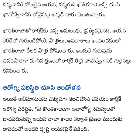
దర్శనానికి హాజరైన ఆయన, దర్శకుడి భౌతికకాయాన్ని చూసి
భావోద్వేగానికి లోనైనట్లు అక్కడి వారు చెబుతున్నారు.
భారతీరాజాతో కార్తీక్‌కు ఉన్న అనుబంధం ప్రత్యేకమైనది. ఆయన
కెరీర్‌లో గుర్తుండిపోయే పాత్రలు, అవకాశాలు అందించడంలో
భారతీరాజా కీలక పాత్ర పోషించారు. అందుకే గురువును
చివరిసారిగా చూసిన క్షణంలో కార్తీక్ తీవ్ర భావోద్వేగానికి గురైనట్లు
కనిపించారు.
ఆరోగ్య పరిస్థితి చూసి ఆందోళన
అయితే అభిమానులను ఎక్కువగా కలచివేసిన విషయం కార్తీక్
ఆరోగ్య పరిస్థితి. గత కొంతకాలంగా అనారోగ్య సమస్యలతో
బాధపడుతున్న ఆయన చాలా కాలం తర్వాత ప్రజల ముందుకు
రావడంతో అందరి దృష్టి ఆయనపైనే పడింది.