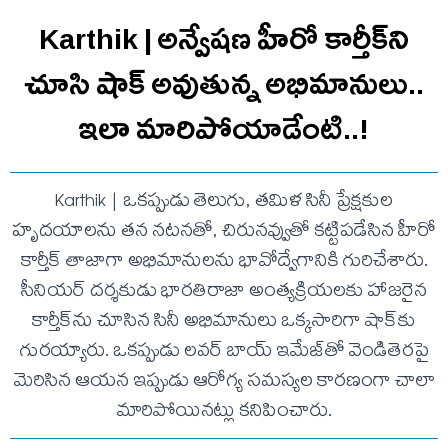
Karthik | అన్వేషణ హీరో కార్తీక్‌ని
చూసి షాక్ అవుతున్న అభిమానులు..
ఇలా మారిపోయాడేంటి..!
Karthik | ఒకప్పుడు తెలుగు, తమిళ సినీ ప్రేక్షకుల
హృదయాలను తన నటనతో, చిరునవ్వుతో కట్టిపడేసిన హీరో
కార్తీక్ తాజాగా అభిమానులను భావోద్వేగానికి గురిచేశారు.
సీనియర్ దర్శకుడు భారతిరాజా అంత్యక్రియలకు హాజరైన
కార్తీక్‌ను చూసిన సినీ అభిమానులు ఒక్కసారిగా షాక్‌కు
గురయ్యారు. ఒకప్పుడు లవర్ బాయ్ ఇమేజ్‌తో వెండితెరపై
మెరిసిన ఆయన ఇప్పుడు ఆరోగ్య సమస్యల కారణంగా చాలా
మారిపోయినట్లు కనిపించారు.