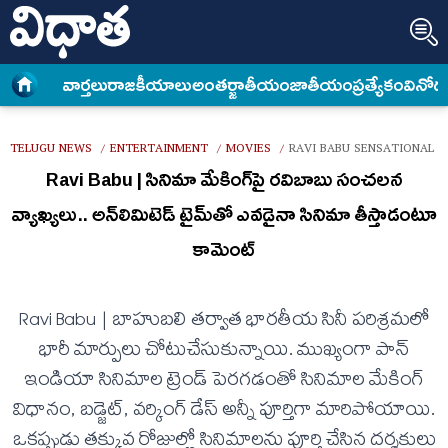
వార్త‌లు
రాజకీయాలు
అంత‌ర్జాతీయం
జాతీయం
ప్రత్యేకం
వినోద
TELUGU NEWS
ENTERTAINMENT
MOVIES
RAVI BABU SENSATIONAL 
/
/
/
Ravi Babu | సినిమా మేకింగ్‌పై రవిబాబు సంచలన
వ్యాఖ్యలు.. అన్‌లిమిటెడ్ టైమ్‌తో ఎవడైనా సినిమా తీస్తాడంటూ
కామెంట్
Ravi Babu | బాహుబలి తర్వాత భారతీయ సినీ పరిశ్రమలో
భారీ మార్పులు చోటుచేసుకున్నాయి. ముఖ్యంగా పాన్
ఇండియా సినిమాల ట్రెండ్ పెరగడంతో సినిమాల మేకింగ్
విధానం, బడ్జెట్, వర్కింగ్ డేస్ అన్నీ పూర్తిగా మారిపోయాయి.
ఒకప్పుడు తక్కువ రోజుల్లో సినిమాలను పూర్తి చేసిన దర్శకులు