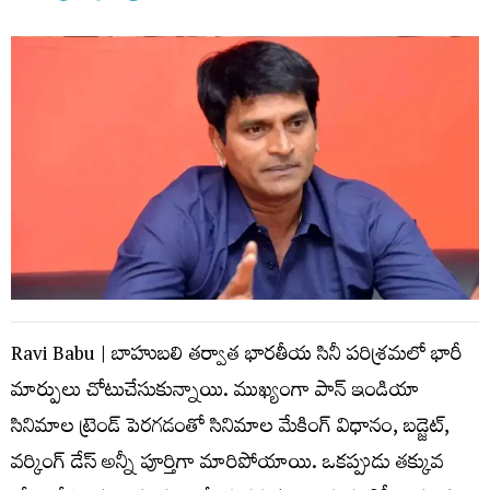
Ravi Babu | బాహుబలి తర్వాత భారతీయ సినీ పరిశ్రమలో భారీ
మార్పులు చోటుచేసుకున్నాయి. ముఖ్యంగా పాన్ ఇండియా
సినిమాల ట్రెండ్ పెరగడంతో సినిమాల మేకింగ్ విధానం, బడ్జెట్,
వర్కింగ్ డేస్ అన్నీ పూర్తిగా మారిపోయాయి. ఒకప్పుడు తక్కువ