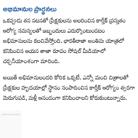
అభిమానుల ప్రార్థనలు
ఒకప్పుడు తన నటనతో ప్రేక్షకులను అలరించిన కార్తీక్ ప్రస్తుతం
ఆరోగ్య సమస్యలతో ఇబ్బందులు ఎదుర్కొంటుండటం
అభిమానులను కలచివేస్తోంది. భారతీరాజా అంతిమ యాత్రలో
కనిపించిన ఆయన తాజా రూపం సోషల్ మీడియాలో
చర్చనీయాంశంగా మారింది.
అయితే అభిమానులందరి కోరిక ఒక్కటే. ఎన్నో మంచి చిత్రాలతో
ప్రేక్షకుల హృదయాల్లో స్థానం సంపాదించిన కార్తీక్ ఆరోగ్యం త్వరగా
మెరుగుపడి, మళ్లీ ఆనందంగా కనిపించాలని కోరుకుంటున్నారు.