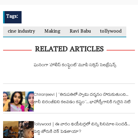
Tags:
cine industry
Making
Ravi Babu
tollywood
RELATED ARTICLES
ఘనంగా ‘పోలీస్ కంప్లైంట్’ మూవీ సక్సెస్ సెలబ్రేషన్స్
Chiranjeevi | “తిరుపతిలో స్వామి దర్శనం దొరుకుతుంది..
కానీ చిరంజీవిని కలవడం కష్టం”.. భావోద్వేగానికి గురైన నటి
Tollywood | ఈ వారం థియేటర్లలో చిన్న సినిమాల సందడి..
పెద్ది జోరుకి చెక్ పెడ‌తాయా?