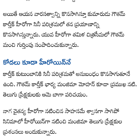
అయితే ఆయన వారసత్వాన్ని కొనసాగిస్తూ కుమారుడు గౌతమ్
కార్తీక్ హీరోగా సినీ పరిశ్రమలో తన ప్రయాణాన్ని
కొనసాగిస్తున్నారు. యువ హీరోగా తమిళ చిత్రసీమలో గౌతమ్
మంచి గుర్తింపు సంపాదించుకున్నారు.
కోడలు కూడా హీరోయిన్‌నే
కార్తీక్ కుటుంబానికి సినీ పరిశ్రమతో అనుబంధం కొనసాగుతూనే
ఉంది. గౌతమ్ కార్తీక్ భార్య మంజిమా మోహన్ కూడా ప్రముఖ నటి.
తెలుగు ప్రేక్షకులకు ఆమె బాగా పరిచయం.
నాగ చైతన్య హీరోగా నటించిన సాహసమే శ్వాసగా సాగిపో
సినిమాలో హీరోయిన్‌గా నటించి మంజిమా తెలుగు ప్రేక్షకుల
ప్రశంసలు అందుకున్నారు.