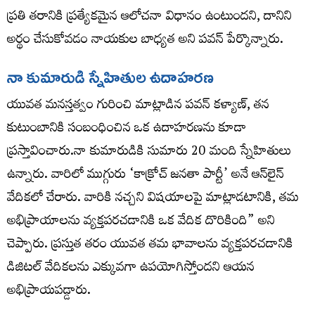
ప్రతి తరానికి ప్రత్యేకమైన ఆలోచనా విధానం ఉంటుందని, దానిని
అర్థం చేసుకోవడం నాయకుల బాధ్యత అని పవన్ పేర్కొన్నారు.
నా కుమారుడి స్నేహితుల ఉదాహరణ
యువత మనస్తత్వం గురించి మాట్లాడిన పవన్ కళ్యాణ్, తన
కుటుంబానికి సంబంధించిన ఒక ఉదాహరణను కూడా
ప్రస్తావించారు.నా కుమారుడికి సుమారు 20 మంది స్నేహితులు
ఉన్నారు. వారిలో ముగ్గురు ‘కాక్రోచ్ జనతా పార్టీ’ అనే ఆన్‌లైన్
వేదికలో చేరారు. వారికి నచ్చని విషయాలపై మాట్లాడటానికి, తమ
అభిప్రాయాలను వ్యక్తపరచడానికి ఒక వేదిక దొరికింది” అని
చెప్పారు. ప్రస్తుత తరం యువత తమ భావాలను వ్యక్తపరచడానికి
డిజిటల్ వేదికలను ఎక్కువగా ఉపయోగిస్తోందని ఆయన
అభిప్రాయపడ్డారు.