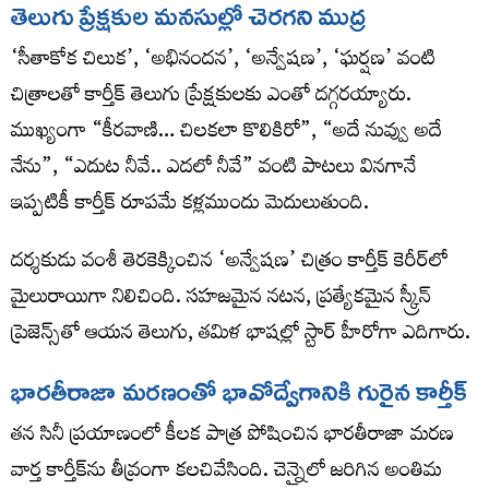
తెలుగు ప్రేక్షకుల మనసుల్లో చెరగని ముద్ర
‘సీతాకోక చిలుక’, ‘అభినందన’, ‘అన్వేషణ’, ‘ఘర్షణ’ వంటి
చిత్రాలతో కార్తీక్ తెలుగు ప్రేక్షకులకు ఎంతో దగ్గరయ్యారు.
ముఖ్యంగా “కీరవాణి… చిలకలా కొలికిరో”, “అదే నువ్వు అదే
నేను”, “ఎదుట నీవే.. ఎదలో నీవే” వంటి పాటలు వినగానే
ఇప్పటికీ కార్తీక్ రూపమే కళ్లముందు మెదులుతుంది.
దర్శకుడు వంశీ తెరకెక్కించిన ‘అన్వేషణ’ చిత్రం కార్తీక్ కెరీర్‌లో
మైలురాయిగా నిలిచింది. సహజమైన నటన, ప్రత్యేకమైన స్క్రీన్
ప్రెజెన్స్‌తో ఆయన తెలుగు, తమిళ భాషల్లో స్టార్ హీరోగా ఎదిగారు.
భారతీరాజా మరణంతో భావోద్వేగానికి గురైన కార్తీక్
తన సినీ ప్రయాణంలో కీలక పాత్ర పోషించిన భారతీరాజా మరణ
వార్త కార్తీక్‌ను తీవ్రంగా కలచివేసింది. చెన్నైలో జరిగిన అంతిమ