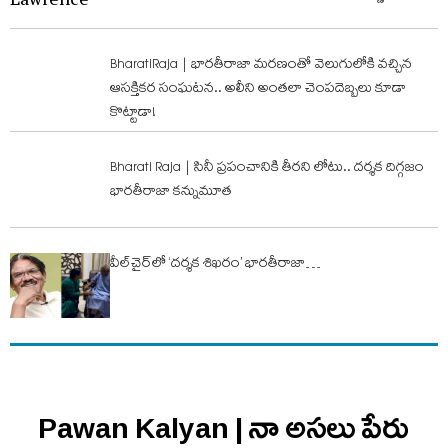
BharatiRaja | భారతీరాజా మరణంతో వెలుగులోకి వచ్చిన
ఆసక్తికర సంఘటన.. అలీని అంతలా చెంపదెబ్బలు కూడా
కొట్టాడా!
Bharati Raja | సినీ ప్రపంచానికి తీరని లోటు.. దర్శక దిగ్గజం
భారతీరాజా కన్నుమూత
వీల్‌చైర్‌లో ‘దర్శక శిఖరం’ భారతీరాజా…
Pawan Kalyan | నా అసలు పేరు