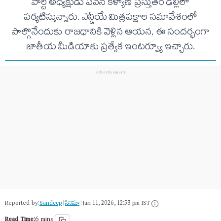
పార్టీ అధ్యక్షుడు పవన్ కళ్యాణ్ ప్రస్తుతం ఢిల్లీలో
పర్యటిస్తున్నారు. ఎన్డీయే మిత్రపక్షాల సమావేశంలో
పాల్గొనేందుకు రాజధానికి వెళ్లిన ఆయన, ఈ సందర్భంగా
జాతీయ మీడియాకు ప్రత్యేక ఇంటర్వ్యూ ఇచ్చారు.
Reported by:
Sandeep
|
సినిమా
|
Jun 11, 2026, 12:53 pm IST
Read Time:
6 mins