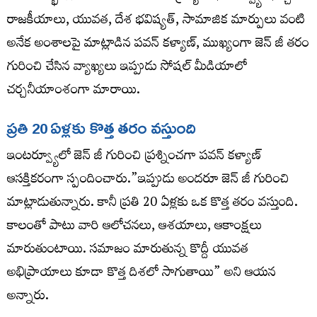
రాజకీయాలు, యువత, దేశ భవిష్యత్, సామాజిక మార్పులు వంటి
అనేక అంశాలపై మాట్లాడిన పవన్ కళ్యాణ్, ముఖ్యంగా జెన్ జీ తరం
గురించి చేసిన వ్యాఖ్యలు ఇప్పుడు సోషల్ మీడియాలో
చర్చనీయాంశంగా మారాయి.
ప్రతి 20 ఏళ్లకు కొత్త తరం వస్తుంది
ఇంటర్వ్యూలో జెన్ జీ గురించి ప్రశ్నించగా పవన్ కళ్యాణ్
ఆసక్తికరంగా స్పందించారు.”ఇప్పుడు అందరూ జెన్ జీ గురించి
మాట్లాడుతున్నారు. కానీ ప్రతి 20 ఏళ్లకు ఒక కొత్త తరం వస్తుంది.
కాలంతో పాటు వారి ఆలోచనలు, ఆశయాలు, ఆకాంక్షలు
మారుతుంటాయి. సమాజం మారుతున్న కొద్దీ యువత
అభిప్రాయాలు కూడా కొత్త దిశలో సాగుతాయి” అని ఆయన
అన్నారు.