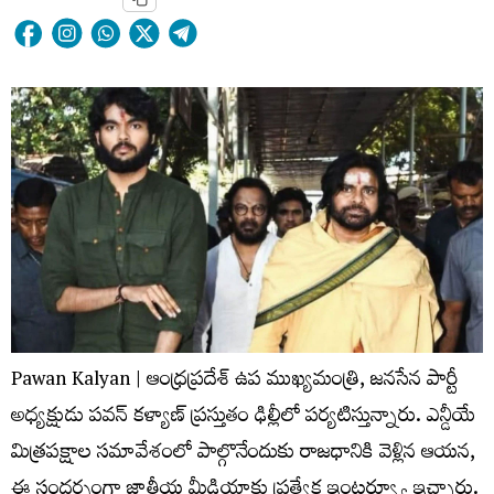
Pawan Kalyan | ఆంధ్రప్రదేశ్ ఉప ముఖ్యమంత్రి, జనసేన పార్టీ
అధ్యక్షుడు పవన్ కళ్యాణ్ ప్రస్తుతం ఢిల్లీలో పర్యటిస్తున్నారు. ఎన్డీయే
మిత్రపక్షాల సమావేశంలో పాల్గొనేందుకు రాజధానికి వెళ్లిన ఆయన,
ఈ సందర్భంగా జాతీయ మీడియాకు ప్రత్యేక ఇంటర్వ్యూ ఇచ్చారు.