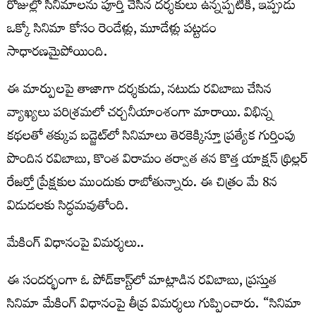
రోజుల్లో సినిమాలను పూర్తి చేసిన దర్శకులు ఉన్నప్పటికీ, ఇప్పుడు
ఒక్కో సినిమా కోసం రెండేళ్లు, మూడేళ్లు పట్టడం
సాధారణమైపోయింది.
ఈ మార్పులపై తాజాగా దర్శకుడు, నటుడు రవిబాబు చేసిన
వ్యాఖ్యలు పరిశ్రమలో చర్చనీయాంశంగా మారాయి. విభిన్న
కథలతో తక్కువ బడ్జెట్‌లో సినిమాలు తెరకెక్కిస్తూ ప్రత్యేక గుర్తింపు
పొందిన రవిబాబు, కొంత విరామం తర్వాత తన కొత్త యాక్షన్ థ్రిల్లర్
రేజర్తో ప్రేక్షకుల ముందుకు రాబోతున్నారు. ఈ చిత్రం మే 8న
విడుదలకు సిద్ధమవుతోంది.
మేకింగ్ విధానంపై విమ‌ర్శ‌లు..
ఈ సందర్భంగా ఓ పోడ్‌కాస్ట్‌లో మాట్లాడిన రవిబాబు, ప్రస్తుత
సినిమా మేకింగ్ విధానంపై తీవ్ర విమర్శలు గుప్పించారు. “సినిమా