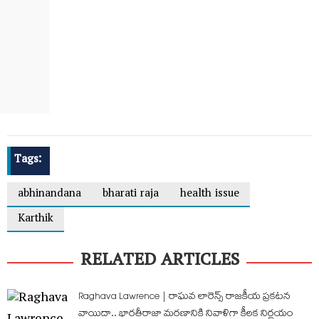
Tags:
abhinandana
bharati raja
health issue
Karthik
RELATED ARTICLES
Raghava Lawrence | రాఘవ లారెన్స్ రాజకీయ ప్రకటన
వాయిదా.. భారతీరాజా మరణానికి నివాళిగా కీలక నిర్ణయం