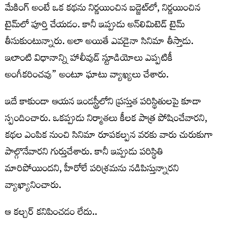
మేకింగ్ అంటే ఒక కథను నిర్ణయించిన బడ్జెట్‌లో, నిర్ణయించిన
టైమ్‌లో పూర్తి చేయడం. కానీ ఇప్పుడు అన్‌లిమిటెడ్ టైమ్
తీసుకుంటున్నారు. అలా అయితే ఎవడైనా సినిమా తీస్తాడు.
ఇలాంటి విధానాన్ని హాలీవుడ్ స్టూడియోలు ఎప్పటికీ
అంగీకరించవు” అంటూ ఘాటు వ్యాఖ్యలు చేశారు.
ఇదే కాకుండా ఆయన ఇండస్ట్రీలోని ప్రస్తుత పరిస్థితులపై కూడా
స్పందించారు. ఒకప్పుడు నిర్మాతలు కీలక పాత్ర పోషించేవారని,
కథల ఎంపిక నుంచి సినిమా రూపకల్పన వరకు వారు చురుకుగా
పాల్గొనేవారని గుర్తుచేశారు. కానీ ఇప్పుడు పరిస్థితి
మారిపోయిందని, హీరోలే పరిశ్రమను నడిపిస్తున్నారని
వ్యాఖ్యానించారు.
ఆ క‌ల్చ‌ర్ క‌నిపించ‌డం లేదు..