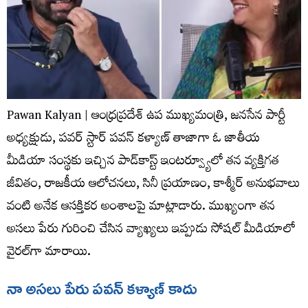
Pawan Kalyan | ఆంధ్రప్రదేశ్ ఉప ముఖ్యమంత్రి, జనసేన పార్టీ
అధ్యక్షుడు, పవర్ స్టార్ పవన్ కళ్యాణ్ తాజాగా ఓ జాతీయ
మీడియా సంస్థకు ఇచ్చిన పాడ్‌కాస్ట్ ఇంటర్వ్యూలో తన వ్యక్తిగత
జీవితం, రాజకీయ ఆలోచనలు, సినీ ప్రయాణం, కాశ్మీర్ అనుభవాలు
వంటి అనేక ఆసక్తికర అంశాలపై మాట్లాడారు. ముఖ్యంగా తన
అసలు పేరు గురించి చేసిన వ్యాఖ్యలు ఇప్పుడు సోషల్ మీడియాలో
వైరల్‌గా మారాయి.
నా అసలు పేరు పవన్ కళ్యాణ్ కాదు