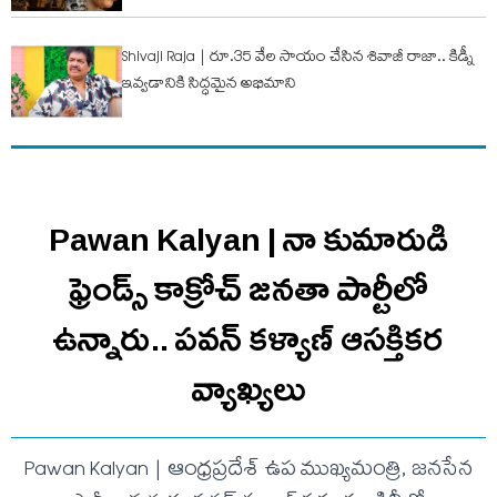
Shivaji Raja | రూ.35 వేల సాయం చేసిన శివాజీ రాజా.. కిడ్నీ
ఇవ్వడానికి సిద్ధమైన అభిమాని
Pawan Kalyan | నా కుమారుడి
ఫ్రెండ్స్ కాక్రోచ్ జనతా పార్టీలో
ఉన్నారు.. ప‌వ‌న్ క‌ళ్యాణ్ ఆసక్తిక‌ర
వ్యాఖ్య‌లు
Pawan Kalyan | ఆంధ్రప్రదేశ్ ఉప ముఖ్యమంత్రి, జనసేన