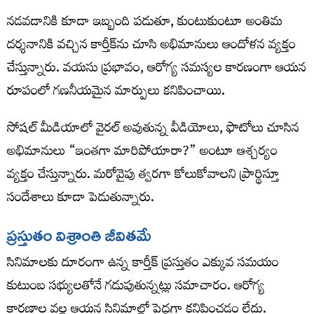
నడవడానికి కూడా ఇబ్బంది పడుతూ, కుంటుకుంటూ అంతిమ
దర్శనానికి వచ్చిన కార్తీక్‌ను చూసి అభిమానులు ఆందోళన వ్యక్తం
చేస్తున్నారు. వయసు ప్రభావం, ఆరోగ్య సమస్యల కారణంగా ఆయన
రూపంలో గణనీయమైన మార్పులు కనిపించాయి.
సోషల్ మీడియాలో వైరల్ అవుతున్న వీడియోలు, ఫొటోలు చూసిన
అభిమానులు “ఇంతగా మారిపోయారా?” అంటూ ఆశ్చర్యం
వ్యక్తం చేస్తున్నారు. మరోవైపు త్వరగా కోలుకోవాలని ప్రార్థిస్తూ
సందేశాలు కూడా పెడుతున్నారు.
ప్రస్తుతం విశ్రాంతి జీవితమే
సినిమాలకు దూరంగా ఉన్న కార్తీక్ ప్రస్తుతం ఎక్కువ సమయం
కుటుంబ సభ్యులతోనే గడుపుతున్నట్లు సమాచారం. ఆరోగ్య
కారణాల వల్ల ఆయన సినిమాల్లో పెద్దగా కనిపించడం లేదు.