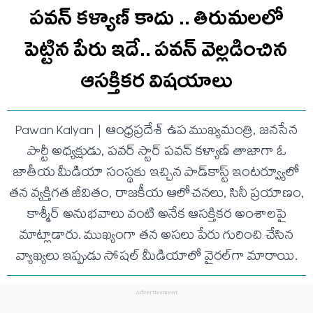
పవన్ కళ్యాణ్ కాదు .. తిరుమలలో
పెట్టిన పేరు ఇదే.. ప‌వ‌న్ వెల్లడించిన
ఆస‌క్తిక‌ర విష‌యాలు
Pawan Kalyan | ఆంధ్రప్రదేశ్ ఉప ముఖ్యమంత్రి, జనసేన
పార్టీ అధ్యక్షుడు, పవర్ స్టార్ పవన్ కళ్యాణ్ తాజాగా ఓ
జాతీయ మీడియా సంస్థకు ఇచ్చిన పాడ్‌కాస్ట్ ఇంటర్వ్యూలో
తన వ్యక్తిగత జీవితం, రాజకీయ ఆలోచనలు, సినీ ప్రయాణం,
కాశ్మీర్ అనుభవాలు వంటి అనేక ఆసక్తికర అంశాలపై
మాట్లాడారు. ముఖ్యంగా తన అసలు పేరు గురించి చేసిన
వ్యాఖ్యలు ఇప్పుడు సోషల్ మీడియాలో వైరల్‌గా మారాయి.