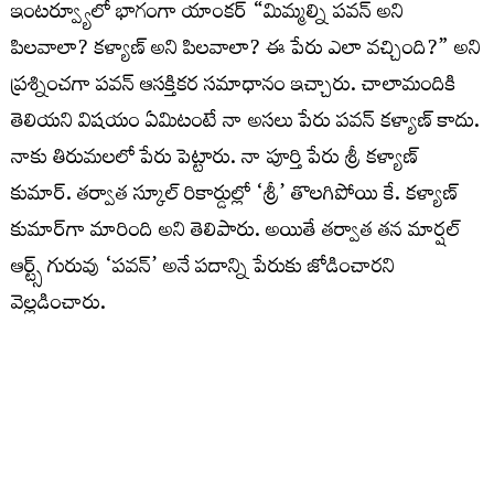
ఇంటర్వ్యూలో భాగంగా యాంకర్ “మిమ్మల్ని పవన్ అని
పిలవాలా? కళ్యాణ్ అని పిలవాలా? ఈ పేరు ఎలా వచ్చింది?” అని
ప్రశ్నించగా పవన్ ఆసక్తికర సమాధానం ఇచ్చారు. చాలామందికి
తెలియని విషయం ఏమిటంటే నా అసలు పేరు పవన్ కళ్యాణ్ కాదు.
నాకు తిరుమలలో పేరు పెట్టారు. నా పూర్తి పేరు శ్రీ కళ్యాణ్
కుమార్. తర్వాత స్కూల్ రికార్డుల్లో ‘శ్రీ’ తొలగిపోయి కే. కళ్యాణ్
కుమార్‌గా మారింది అని తెలిపారు. అయితే తర్వాత తన మార్షల్
ఆర్ట్స్ గురువు ‘పవన్’ అనే పదాన్ని పేరుకు జోడించారని
వెల్లడించారు.
హనుమంతుడి పేరుతో వచ్చిన ‘పవన్’
మార్షల్ ఆర్ట్స్ శిక్షణ తీసుకుంటున్న సమయంలో తాను కఠినమైన
ప్రదర్శనలు చేసేవాడినని పవన్ గుర్తు చేసుకున్నారు. ఛాతిపై భారీ
బండరాళ్లు పెట్టుకుని వాటిని పగలగొట్టించే స్టంట్స్ చేసేవాడిని. నా