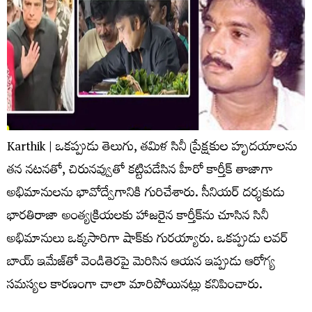
Karthik | ఒకప్పుడు తెలుగు, తమిళ సినీ ప్రేక్షకుల హృదయాలను
తన నటనతో, చిరునవ్వుతో కట్టిపడేసిన హీరో కార్తీక్ తాజాగా
అభిమానులను భావోద్వేగానికి గురిచేశారు. సీనియర్ దర్శకుడు
భారతిరాజా అంత్యక్రియలకు హాజరైన కార్తీక్‌ను చూసిన సినీ
అభిమానులు ఒక్కసారిగా షాక్‌కు గురయ్యారు. ఒకప్పుడు లవర్
బాయ్ ఇమేజ్‌తో వెండితెరపై మెరిసిన ఆయన ఇప్పుడు ఆరోగ్య
సమస్యల కారణంగా చాలా మారిపోయినట్లు కనిపించారు.