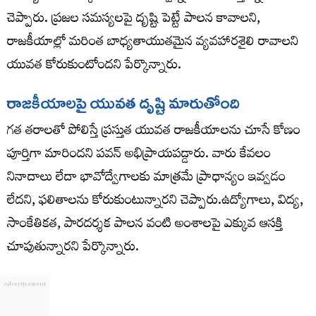
చెప్పారు. ప్రజల సమస్యలపై దృష్టి పెట్టే పాలన కావాలని,
రాజకీయాల్లో మరింత బాధ్యతాయుతమైన వ్యవహారశైలి రావాలని
యువత కోరుకుంటోందని పేర్కొన్నారు.
రాజకీయాలపై యువత దృష్టి మారుతోంది
గత తరాలతో పోలిస్తే ప్రస్తుత యువత రాజకీయాలను చూసే కోణం
పూర్తిగా మారిందని పవన్ అభిప్రాయపడ్డారు. వారు కేవలం
నినాదాలు లేదా భావోద్వేగాలకు మాత్రమే ప్రాధాన్యం ఇవ్వడం
లేదని, ఫలితాలను కోరుకుంటున్నారని చెప్పారు.ఉద్యోగాలు, విద్య,
సాంకేతికత, పారదర్శక పాలన వంటి అంశాలపై ఎక్కువ ఆసక్తి
చూపుతున్నారని పేర్కొన్నారు.