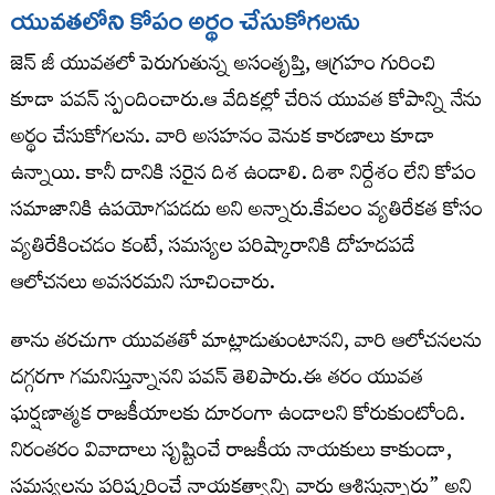
యువతలోని కోపం అర్థం చేసుకోగలను
జెన్ జీ యువతలో పెరుగుతున్న అసంతృప్తి, ఆగ్రహం గురించి
కూడా పవన్ స్పందించారు.ఆ వేదికల్లో చేరిన యువత కోపాన్ని నేను
అర్థం చేసుకోగలను. వారి అసహనం వెనుక కారణాలు కూడా
ఉన్నాయి. కానీ దానికి సరైన దిశ ఉండాలి. దిశా నిర్దేశం లేని కోపం
సమాజానికి ఉపయోగపడదు అని అన్నారు.కేవలం వ్యతిరేకత కోసం
వ్యతిరేకించడం కంటే, సమస్యల పరిష్కారానికి దోహదపడే
ఆలోచనలు అవసరమని సూచించారు.
తాను తరచుగా యువతతో మాట్లాడుతుంటానని, వారి ఆలోచనలను
దగ్గరగా గమనిస్తున్నానని పవన్ తెలిపారు.ఈ తరం యువత
ఘర్షణాత్మక రాజకీయాలకు దూరంగా ఉండాలని కోరుకుంటోంది.
నిరంతరం వివాదాలు సృష్టించే రాజకీయ నాయకులు కాకుండా,
సమస్యలను పరిష్కరించే నాయకత్వాన్ని వారు ఆశిస్తున్నారు” అని