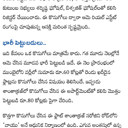
కుటుంబ సభ్యులు శర్మిష్ఠ ఘోషల్, బిశ్వజిత్ ఘోషల్‌లతో కలిసి
రిజిస్టర్ చేయించారు. ఈ కొనుగోలు ద్వారా ఆమె రియల్ ఎస్టేట్
రంగంపై చూపుతున్న ఆసక్తి మరింత స్పష్టమైంది.
భారీ పెట్టుబ‌డులు..
ఇది కేవలం ఒక కొనుగోలు మాత్రమే కాదు. గత మూడు నెలల్లోనే
ఆమె చేసిన మూడవ భారీ పెట్టుబడి ఇదే. ఈ నెల ప్రారంభంలో
ముంబైలోని వర్లీలో సుమారు రూ.60 కోట్లతో రెండు ఖరీదైన
ఫ్లాట్లను కొనుగోలు చేసిన విషయం తెలిసిందే. ఇప్పుడు
శాంతాక్రజ్‌లో కొనుగోలు చేసిన ఈ అపార్ట్‌మెంట్‌తో కలిపి మొత్తం
పెట్టుబడి రూ.80 కోట్లకు పైగా చేరింది.
కొత్తగా కొనుగోలు చేసిన ఈ ఫ్లాట్ శాంతాక్రజ్ సరోజిని రోడ్‌లోని
‘వాయు’ అనే ఆధునిక నిర్మాణంలో ఉంది. ఎగువ అంతస్తులో ఉన్న