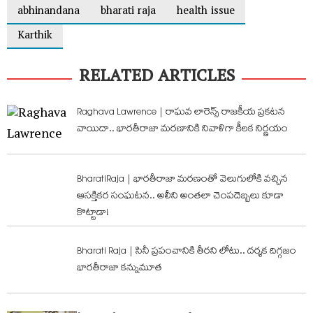
abhinandana
bharati raja
health issue
Karthik
RELATED ARTICLES
Raghava Lawrence | రాఘవ లారెన్స్ రాజకీయ ప్రకటన
వాయిదా.. భారతీరాజా మరణానికి నివాళిగా కీలక నిర్ణయం
BharatiRaja | భారతీరాజా మరణంతో వెలుగులోకి వచ్చిన
ఆసక్తికర సంఘటన.. అలీని అంతలా చెంపదెబ్బలు కూడా
కొట్టాడా!
Bharati Raja | సినీ ప్రపంచానికి తీరని లోటు.. దర్శక దిగ్గజం
భారతీరాజా కన్నుమూత