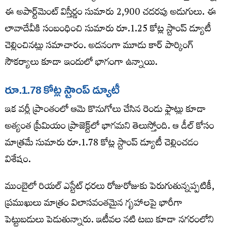
ఈ అపార్ట్‌మెంట్ విస్తీర్ణం సుమారు 2,900 చదరపు అడుగులు. ఈ
లావాదేవీకి సంబంధించి సుమారు రూ.1.25 కోట్ల స్టాంప్ డ్యూటీ
చెల్లించినట్లు సమాచారం. అదనంగా మూడు కార్ పార్కింగ్
సౌకర్యాలు కూడా ఇందులో భాగంగా ఉన్నాయి.
రూ.1.78 కోట్ల స్టాంప్ డ్యూటీ
ఇక వర్లీ ప్రాంతంలో ఆమె కొనుగోలు చేసిన రెండు ఫ్లాట్లు కూడా
అత్యంత ప్రీమియం ప్రాజెక్ట్‌లో భాగమని తెలుస్తోంది. ఆ డీల్ కోసం
మాత్రమే సుమారు రూ.1.78 కోట్ల స్టాంప్ డ్యూటీ చెల్లించడం
విశేషం.
ముంబైలో రియల్ ఎస్టేట్ ధరలు రోజురోజుకు పెరుగుతున్నప్పటికీ,
ప్రముఖులు మాత్రం విలాసవంతమైన గృహాలపై భారీగా
పెట్టుబడులు పెడుతున్నారు. ఇటీవల నటి టబు కూడా నగరంలోని