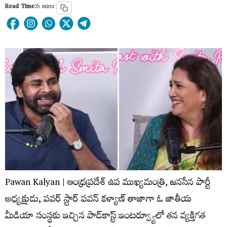
Read Time:
6 mins
Pawan Kalyan | ఆంధ్రప్రదేశ్ ఉప ముఖ్యమంత్రి, జనసేన పార్టీ
అధ్యక్షుడు, పవర్ స్టార్ పవన్ కళ్యాణ్ తాజాగా ఓ జాతీయ
మీడియా సంస్థకు ఇచ్చిన పాడ్‌కాస్ట్ ఇంటర్వ్యూలో తన వ్యక్తిగత