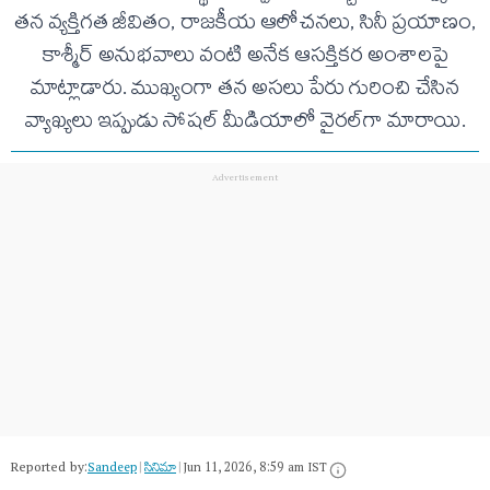
తన వ్యక్తిగత జీవితం, రాజకీయ ఆలోచనలు, సినీ ప్రయాణం,
కాశ్మీర్ అనుభవాలు వంటి అనేక ఆసక్తికర అంశాలపై
మాట్లాడారు. ముఖ్యంగా తన అసలు పేరు గురించి చేసిన
వ్యాఖ్యలు ఇప్పుడు సోషల్ మీడియాలో వైరల్‌గా మారాయి.
Reported by:
Sandeep
|
సినిమా
|
Jun 11, 2026, 8:59 am IST