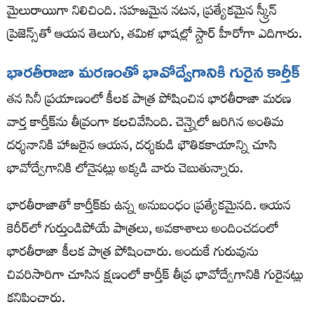
మైలురాయిగా నిలిచింది. సహజమైన నటన, ప్రత్యేకమైన స్క్రీన్
ప్రెజెన్స్‌తో ఆయన తెలుగు, తమిళ భాషల్లో స్టార్ హీరోగా ఎదిగారు.
భారతీరాజా మరణంతో భావోద్వేగానికి గురైన కార్తీక్
తన సినీ ప్రయాణంలో కీలక పాత్ర పోషించిన భారతీరాజా మరణ
వార్త కార్తీక్‌ను తీవ్రంగా కలచివేసింది. చెన్నైలో జరిగిన అంతిమ
దర్శనానికి హాజరైన ఆయన, దర్శకుడి భౌతికకాయాన్ని చూసి
భావోద్వేగానికి లోనైనట్లు అక్కడి వారు చెబుతున్నారు.
భారతీరాజాతో కార్తీక్‌కు ఉన్న అనుబంధం ప్రత్యేకమైనది. ఆయన
కెరీర్‌లో గుర్తుండిపోయే పాత్రలు, అవకాశాలు అందించడంలో
భారతీరాజా కీలక పాత్ర పోషించారు. అందుకే గురువును
చివరిసారిగా చూసిన క్షణంలో కార్తీక్ తీవ్ర భావోద్వేగానికి గురైనట్లు
కనిపించారు.