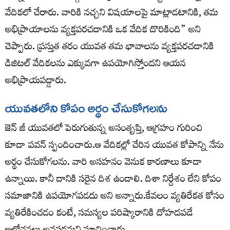
వేదికలో చేరారు. వారికి నచ్చని విషయాలపై మాట్లాడటానికి, తమ
అభిప్రాయాలను వ్యక్తపరచడానికి ఒక వేదిక దొరికింది” అని
చెప్పారు. ప్రస్తుత తరం యువత తమ భావాలను వ్యక్తపరచడానికి
డిజిటల్ వేదికలను ఎక్కువగా ఉపయోగిస్తోందని ఆయన
అభిప్రాయపడ్డారు.
యువతలోని కోపం అర్థం చేసుకోగలను
జెన్ జీ యువతలో పెరుగుతున్న అసంతృప్తి, ఆగ్రహం గురించి
కూడా పవన్ స్పందించారు.ఆ వేదికల్లో చేరిన యువత కోపాన్ని నేను
అర్థం చేసుకోగలను. వారి అసహనం వెనుక కారణాలు కూడా
ఉన్నాయి. కానీ దానికి సరైన దిశ ఉండాలి. దిశా నిర్దేశం లేని కోపం
సమాజానికి ఉపయోగపడదు అని అన్నారు.కేవలం వ్యతిరేకత కోసం
వ్యతిరేకించడం కంటే, సమస్యల పరిష్కారానికి దోహదపడే