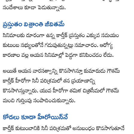
సందేశాలు కూడా పెడుతున్నారు.
ప్రస్తుతం విశ్రాంతి జీవితమే
సినిమాలకు దూరంగా ఉన్న కార్తీక్ ప్రస్తుతం ఎక్కువ సమయం
కుటుంబ సభ్యులతోనే గడుపుతున్నట్లు సమాచారం. ఆరోగ్య
కారణాల వల్ల ఆయన సినిమాల్లో పెద్దగా కనిపించడం లేదు.
అయితే ఆయన వారసత్వాన్ని కొనసాగిస్తూ కుమారుడు గౌతమ్
కార్తీక్ హీరోగా సినీ పరిశ్రమలో తన ప్రయాణాన్ని
కొనసాగిస్తున్నారు. యువ హీరోగా తమిళ చిత్రసీమలో గౌతమ్
మంచి గుర్తింపు సంపాదించుకున్నారు.
కోడలు కూడా హీరోయిన్‌నే
కార్తీక్ కుటుంబానికి సినీ పరిశ్రమతో అనుబంధం కొనసాగుతూనే