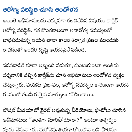
ఆరోగ్య పరిస్థితి చూసి ఆందోళన
అయితే అభిమానులను ఎక్కువగా కలచివేసిన విషయం కార్తీక్
ఆరోగ్య పరిస్థితి. గత కొంతకాలంగా అనారోగ్య సమస్యలతో
బాధపడుతున్న ఆయన చాలా కాలం తర్వాత ప్రజల ముందుకు
రావడంతో అందరి దృష్టి ఆయనపైనే పడింది.
నడవడానికి కూడా ఇబ్బంది పడుతూ, కుంటుకుంటూ అంతిమ
దర్శనానికి వచ్చిన కార్తీక్‌ను చూసి అభిమానులు ఆందోళన వ్యక్తం
చేస్తున్నారు. వయసు ప్రభావం, ఆరోగ్య సమస్యల కారణంగా ఆయన
రూపంలో గణనీయమైన మార్పులు కనిపించాయి.
సోషల్ మీడియాలో వైరల్ అవుతున్న వీడియోలు, ఫొటోలు చూసిన
అభిమానులు “ఇంతగా మారిపోయారా?” అంటూ ఆశ్చర్యం
వ్యక్తం చేస్తున్నారు. మరోవైపు త్వరగా కోలుకోవాలని ప్రార్థిస్తూ