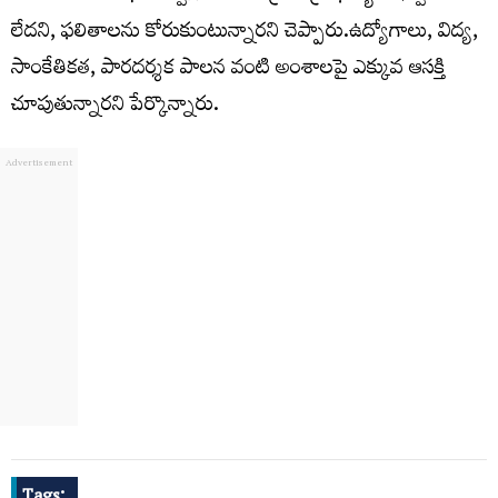
లేదని, ఫలితాలను కోరుకుంటున్నారని చెప్పారు.ఉద్యోగాలు, విద్య,
సాంకేతికత, పారదర్శక పాలన వంటి అంశాలపై ఎక్కువ ఆసక్తి
చూపుతున్నారని పేర్కొన్నారు.