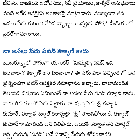
జీవితం, రాజకీయ ఆలోచనలు, సినీ ప్రయాణం, కాశ్మీర్ అనుభవాలు
వంటి అనేక ఆసక్తికర అంశాలపై మాట్లాడారు. ముఖ్యంగా తన
అసలు పేరు గురించి చేసిన వ్యాఖ్యలు ఇప్పుడు సోషల్ మీడియాలో
వైరల్‌గా మారాయి.
నా అసలు పేరు పవన్ కళ్యాణ్ కాదు
ఇంటర్వ్యూలో భాగంగా యాంకర్ “మిమ్మల్ని పవన్ అని
పిలవాలా? కళ్యాణ్ అని పిలవాలా? ఈ పేరు ఎలా వచ్చింది?” అని
ప్రశ్నించగా పవన్ ఆసక్తికర సమాధానం ఇచ్చారు. చాలామందికి
తెలియని విషయం ఏమిటంటే నా అసలు పేరు పవన్ కళ్యాణ్ కాదు.
నాకు తిరుమలలో పేరు పెట్టారు. నా పూర్తి పేరు శ్రీ కళ్యాణ్
కుమార్. తర్వాత స్కూల్ రికార్డుల్లో ‘శ్రీ’ తొలగిపోయి కే. కళ్యాణ్
కుమార్‌గా మారింది అని తెలిపారు. అయితే తర్వాత తన మార్షల్
ఆర్ట్స్ గురువు ‘పవన్’ అనే పదాన్ని పేరుకు జోడించారని