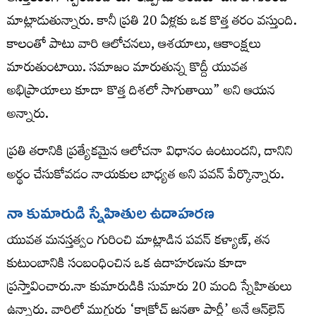
మాట్లాడుతున్నారు. కానీ ప్రతి 20 ఏళ్లకు ఒక కొత్త తరం వస్తుంది.
కాలంతో పాటు వారి ఆలోచనలు, ఆశయాలు, ఆకాంక్షలు
మారుతుంటాయి. సమాజం మారుతున్న కొద్దీ యువత
అభిప్రాయాలు కూడా కొత్త దిశలో సాగుతాయి” అని ఆయన
అన్నారు.
ప్రతి తరానికి ప్రత్యేకమైన ఆలోచనా విధానం ఉంటుందని, దానిని
అర్థం చేసుకోవడం నాయకుల బాధ్యత అని పవన్ పేర్కొన్నారు.
నా కుమారుడి స్నేహితుల ఉదాహరణ
యువత మనస్తత్వం గురించి మాట్లాడిన పవన్ కళ్యాణ్, తన
కుటుంబానికి సంబంధించిన ఒక ఉదాహరణను కూడా
ప్రస్తావించారు.నా కుమారుడికి సుమారు 20 మంది స్నేహితులు
ఉన్నారు. వారిలో ముగ్గురు ‘కాక్రోచ్ జనతా పార్టీ’ అనే ఆన్‌లైన్