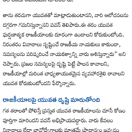
ఆలోచనలు అవసరమని సూచించారు.
తాను తరచుగా యువతతో మాట్లాడుతుంటానని, వారి ఆలోచనలను
దగ్గరగా గమనిస్తున్నానని పవన్ తెలిపారు.ఈ తరం యువత
ఘర్షణాత్మక రాజకీయాలకు దూరంగా ఉండాలని కోరుకుంటోంది.
నిరంతరం వివాదాలు సృష్టించే రాజకీయ నాయకులు కాకుండా,
సమస్యలను పరిష్కరించే నాయకత్వాన్ని వారు ఆశిస్తున్నారు” అని
చెప్పారు. ప్రజల సమస్యలపై దృష్టి పెట్టే పాలన కావాలని,
రాజకీయాల్లో మరింత బాధ్యతాయుతమైన వ్యవహారశైలి రావాలని
యువత కోరుకుంటోందని పేర్కొన్నారు.
రాజకీయాలపై యువత దృష్టి మారుతోంది
గత తరాలతో పోలిస్తే ప్రస్తుత యువత రాజకీయాలను చూసే కోణం
పూర్తిగా మారిందని పవన్ అభిప్రాయపడ్డారు. వారు కేవలం
నినాదాలు లేదా భావోద్వేగాలకు మాత్రమే ప్రాధాన్యం ఇవ్వడం