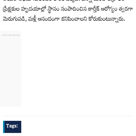
ప్రేక్షకుల హృదయాల్లో స్థానం సంపాదించిన కార్తీక్ ఆరోగ్యం త్వరగా
మెరుగుపడి, మళ్లీ ఆనందంగా కనిపించాలని కోరుకుంటున్నారు.
Tags: