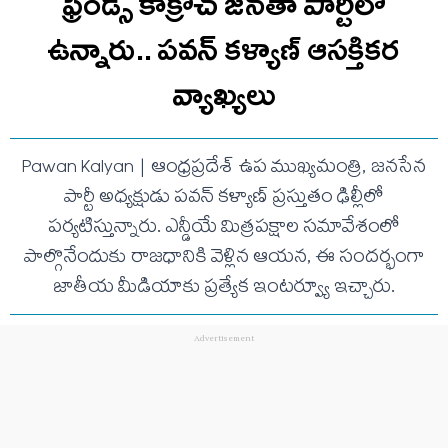
ఫ్రెండ్స్ కాక్రోచ్ జనతా పార్టీలో
ఉన్నారు.. ప‌వ‌న్ క‌ళ్యాణ్ ఆసక్తిక‌ర
వ్యాఖ్య‌లు
Pawan Kalyan | ఆంధ్రప్రదేశ్ ఉప ముఖ్యమంత్రి, జనసేన
పార్టీ అధ్యక్షుడు పవన్ కళ్యాణ్ ప్రస్తుతం ఢిల్లీలో
పర్యటిస్తున్నారు. ఎన్డీయే మిత్రపక్షాల సమావేశంలో
పాల్గొనేందుకు రాజధానికి వెళ్లిన ఆయన, ఈ సందర్భంగా
జాతీయ మీడియాకు ప్రత్యేక ఇంటర్వ్యూ ఇచ్చారు.