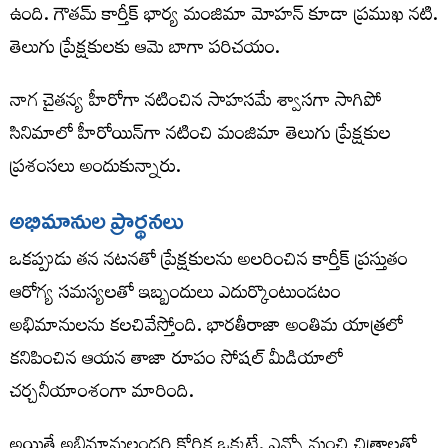
ఉంది. గౌతమ్ కార్తీక్ భార్య మంజిమా మోహన్ కూడా ప్రముఖ నటి.
తెలుగు ప్రేక్షకులకు ఆమె బాగా పరిచయం.
నాగ చైతన్య హీరోగా నటించిన సాహసమే శ్వాసగా సాగిపో
సినిమాలో హీరోయిన్‌గా నటించి మంజిమా తెలుగు ప్రేక్షకుల
ప్రశంసలు అందుకున్నారు.
అభిమానుల ప్రార్థనలు
ఒకప్పుడు తన నటనతో ప్రేక్షకులను అలరించిన కార్తీక్ ప్రస్తుతం
ఆరోగ్య సమస్యలతో ఇబ్బందులు ఎదుర్కొంటుండటం
అభిమానులను కలచివేస్తోంది. భారతీరాజా అంతిమ యాత్రలో
కనిపించిన ఆయన తాజా రూపం సోషల్ మీడియాలో
చర్చనీయాంశంగా మారింది.
అయితే అభిమానులందరి కోరిక ఒక్కటే. ఎన్నో మంచి చిత్రాలతో