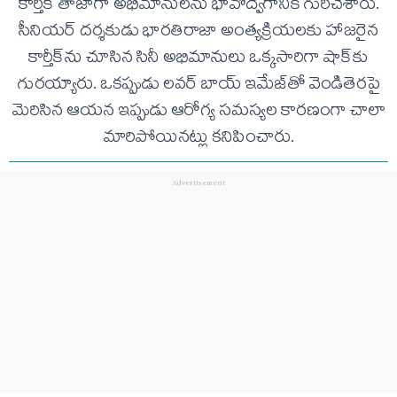
కార్తీక్ తాజాగా అభిమానులను భావోద్వేగానికి గురిచేశారు.
సీనియర్ దర్శకుడు భారతిరాజా అంత్యక్రియలకు హాజరైన
కార్తీక్‌ను చూసిన సినీ అభిమానులు ఒక్కసారిగా షాక్‌కు
గురయ్యారు. ఒకప్పుడు లవర్ బాయ్ ఇమేజ్‌తో వెండితెరపై
మెరిసిన ఆయన ఇప్పుడు ఆరోగ్య సమస్యల కారణంగా చాలా
మారిపోయినట్లు కనిపించారు.