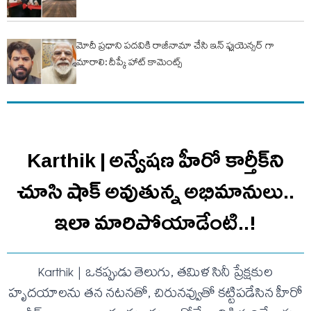
మోదీ ప్రధాని పదవికి రాజీనామా చేసి ఇన్ ఫ్లుయెన్సర్ గా
మారాలి: దీప్కే హాట్ కామెంట్స్
Karthik | అన్వేషణ హీరో కార్తీక్‌ని
చూసి షాక్ అవుతున్న అభిమానులు..
ఇలా మారిపోయాడేంటి..!
Karthik | ఒకప్పుడు తెలుగు, తమిళ సినీ ప్రేక్షకుల
హృదయాలను తన నటనతో, చిరునవ్వుతో కట్టిపడేసిన హీరో