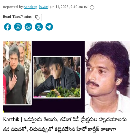
Reported by:
Sandeep
|
సినిమా
|
Jun 11, 2026, 9:40 am IST
Read Time:
7 mins
Karthik | ఒకప్పుడు తెలుగు, తమిళ సినీ ప్రేక్షకుల హృదయాలను
తన నటనతో, చిరునవ్వుతో కట్టిపడేసిన హీరో కార్తీక్ తాజాగా