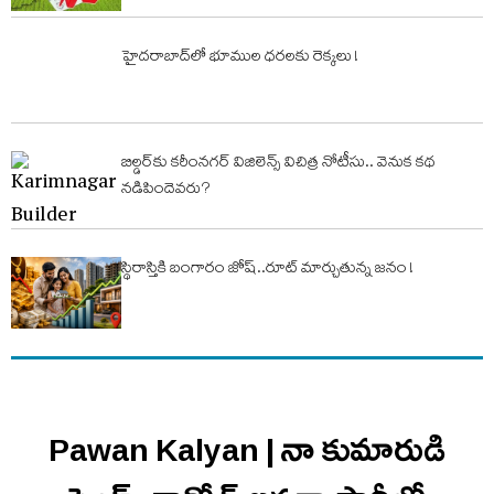
హైదరాబాద్‌లో భూముల ధరలకు రెక్కలు !
బిల్డర్‌కు కరీంనగర్‌ విజిలెన్స్‌ విచిత్ర నోటీసు.. వెనుక కథ
నడిపిందెవరు?
స్థిరాస్తికి బంగారం జోష్..రూట్ మార్చుతున్న జనం !
Pawan Kalyan | నా కుమారుడి