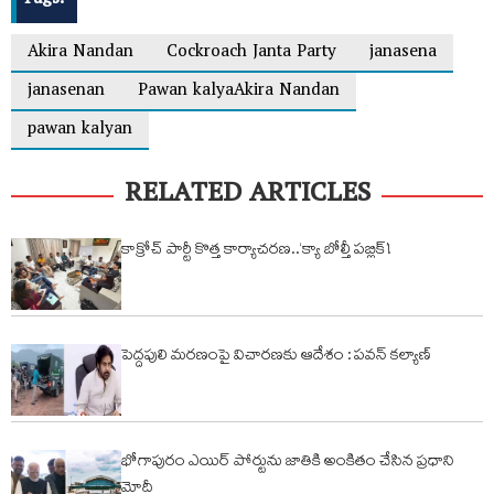
Tags:
Akira Nandan
Cockroach Janta Party
janasena
janasenan
Pawan kalyaAkira Nandan
pawan kalyan
RELATED ARTICLES
కాక్రోచ్ పార్టీ కొత్త కార్యాచరణ..‘క్యా బోల్తీ పబ్లిక్’!
పెద్దపులి మరణంపై విచారణకు ఆదేశం : పవన్ కల్యాణ్
భోగాపురం ఎయిర్ పోర్టును జాతికి అంకితం చేసిన ప్రధాని
మోదీ