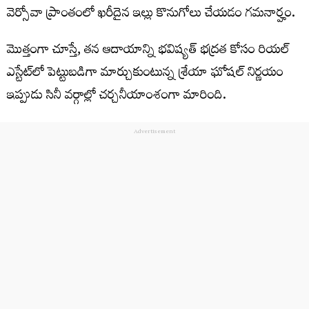
వెర్సోవా ప్రాంతంలో ఖరీదైన ఇల్లు కొనుగోలు చేయడం గమనార్హం.
మొత్తంగా చూస్తే, తన ఆదాయాన్ని భవిష్యత్ భద్రత కోసం రియల్
ఎస్టేట్‌లో పెట్టుబడిగా మార్చుకుంటున్న శ్రేయా ఘోష‌ల్ నిర్ణయం
ఇప్పుడు సినీ వర్గాల్లో చర్చనీయాంశంగా మారింది.