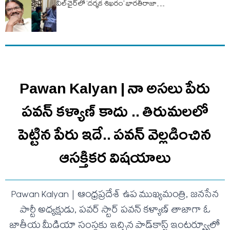
వీల్‌చైర్‌లో ‘దర్శక శిఖరం’ భారతీరాజా…
Pawan Kalyan | నా అసలు పేరు
పవన్ కళ్యాణ్ కాదు .. తిరుమలలో
పెట్టిన పేరు ఇదే.. ప‌వ‌న్ వెల్లడించిన
ఆస‌క్తిక‌ర విష‌యాలు
Pawan Kalyan | ఆంధ్రప్రదేశ్ ఉప ముఖ్యమంత్రి, జనసేన
పార్టీ అధ్యక్షుడు, పవర్ స్టార్ పవన్ కళ్యాణ్ తాజాగా ఓ
జాతీయ మీడియా సంస్థకు ఇచ్చిన పాడ్‌కాస్ట్ ఇంటర్వ్యూలో