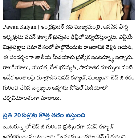
Pawan Kalyan | ఆంధ్రప్రదేశ్ ఉప ముఖ్యమంత్రి, జనసేన పార్టీ
అధ్యక్షుడు పవన్ కళ్యాణ్ ప్రస్తుతం ఢిల్లీలో పర్యటిస్తున్నారు. ఎన్డీయే
మిత్రపక్షాల సమావేశంలో పాల్గొనేందుకు రాజధానికి వెళ్లిన ఆయన,
ఈ సందర్భంగా జాతీయ మీడియాకు ప్రత్యేక ఇంటర్వ్యూ ఇచ్చారు.
రాజకీయాలు, యువత, దేశ భవిష్యత్, సామాజిక మార్పులు వంటి
అనేక అంశాలపై మాట్లాడిన పవన్ కళ్యాణ్, ముఖ్యంగా జెన్ జీ తరం
గురించి చేసిన వ్యాఖ్యలు ఇప్పుడు సోషల్ మీడియాలో
చర్చనీయాంశంగా మారాయి.
ప్రతి 20 ఏళ్లకు కొత్త తరం వస్తుంది
ఇంటర్వ్యూలో జెన్ జీ గురించి ప్రశ్నించగా పవన్ కళ్యాణ్
ఆసక్తికరంగా స్పందించారు.”ఇప్పుడు అందరూ జెన్ జీ గురించి