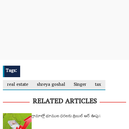
Tags:
real estate
shreya goshal
Singer
tax
RELATED ARTICLES
గ్రామాల్లో భూముల ధరలకు త్రిబుల్ ఆర్ ఊపు !