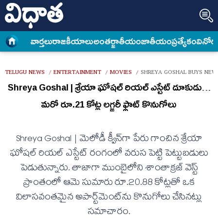
వార్త‌లు
రాజకీయాలు
అంత‌ర్జాతీయం
జాతీయం
ప్రత్యేకం
వినోద
TELUGU NEWS
ENTERTAINMENT
MOVIES
SHREYA GOSHAL BUYS NEW
/
/
/
Shreya Goshal | శ్రేయా ఘోషల్ రియల్ ఎస్టేట్ దూకుడు…
మరో రూ.21 కోట్ల లగ్జరీ ఫ్లాట్ కొనుగోలు
Shreya Goshal | మెలోడీ క్వీన్‌గా పేరు గాంచిన శ్రేయా
ఘోష‌ల్‌ రియల్ ఎస్టేట్ రంగంలో వరుస పెట్టి పెట్టుబడులు
పెడుతున్నారు. తాజాగా ముంబైలోని శాంతాక్రజ్ వెస్ట్
ప్రాంతంలో ఆమె సుమారు రూ.20.88 కోట్లతో ఒక
విలాసవంతమైన అపార్ట్‌మెంట్‌ను కొనుగోలు చేసినట్లు
సమాచారం.