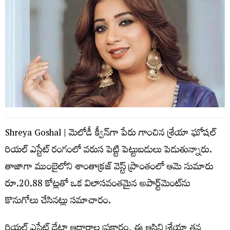
Shreya Goshal | మెలోడీ క్వీన్‌గా పేరు గాంచిన శ్రేయా ఘోష‌ల్‌
రియల్ ఎస్టేట్ రంగంలో వరుస పెట్టి పెట్టుబడులు పెడుతున్నారు.
తాజాగా ముంబైలోని శాంతాక్రజ్ వెస్ట్ ప్రాంతంలో ఆమె సుమారు
రూ.20.88 కోట్లతో ఒక విలాసవంతమైన అపార్ట్‌మెంట్‌ను
కొనుగోలు చేసినట్లు సమాచారం.
రియల్ ఎస్టేట్ డేటా ఆధారాల ప్రకారం, ఈ ఆస్తిని శ్రేయా తన