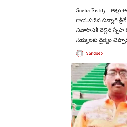
Sneha Reddy | అల్లు అ
గాయపడిన చిన్నారి శ్రీ
నివాసానికి వెళ్లిన స్నేహ
సభ్యులకు ధైర్యం చెప్పా
Sandeep