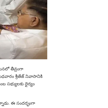
టనలో తీవ్రంగా
వారం శ్రీతేజ్ నివాసానికి
ుటుంబ సభ్యులకు ధైర్యం
టున్నాడు. ఈ సందర్భంగా