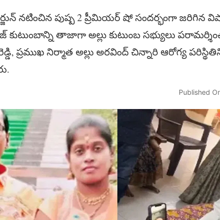
ర్జున్ నటించిన పుష్ప 2 ప్రీమియర్ షో సందర్భంగా జరిగిన 
తేజ్ కుటుంబాన్ని తాజాగా అల్లు కుటుంబ సభ్యులు పరామర్శించ
 రెడ్డి, ప్రముఖ నిర్మాత అల్లు అరవింద్ చిన్నారి ఆరోగ్య పరిస్థ
రు.
Published On