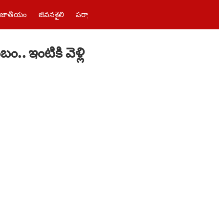
జాతీయం
జీవనశైలి
పర్యాటకం
తెలంగాణ‌
పాలిటిక్స్
ఫోటోలు
.. ఇంటికి వెళ్లి