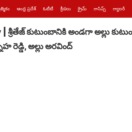
త్మికం
ఆంధ్ర ప్రదేశ్
ఓటీటీ
క్రీడలు
క్రైమ్‌
గాసిప్స్
గ్యాలరీ
్రీతేజ్ కుటుంబానికి అండగా అల్లు కుటుంబం
ేహ రెడ్డి, అల్లు అరవింద్