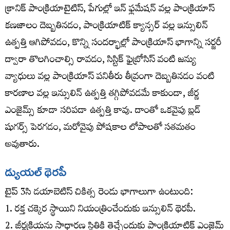
క్రానిక్ పాంక్రియాటైటిస్, పేగుల్లో ఇన్ ఫ్లమేషన్ వల్ల పాంక్రియాస్
కణజాలం దెబ్బతినడం, పాంక్రియాటిక్ క్యాన్సర్ వల్ల ఇన్సులిన్
ఉత్పత్తి ఆగిపోవడం, కొన్ని సందర్భాల్లో పాంక్రియాస్‌ భాగాన్ని సర్జరీ
ద్వారా తొలగించాల్సి రావడం, సిస్టిక్ ఫైబ్రోసిస్ వంటి జన్యు
వ్యాధులు వల్ల పాంక్రియాస్ పనితీరు తీవ్రంగా దెబ్బతినడం వంటి
కారణాల వల్ల ఇన్సులిన్ ఉత్పత్తి తగ్గిపోవడమే కాకుండా, జీర్ణ
ఎంజైమ్స్ కూడా సరిపడా ఉత్పత్తి కావు. దాంతో ఒకవైపు బ్లడ్
షుగర్స్ పెరగడం, మరోవైపు పోషకాల లోపాలతో సతమతం
అవుతారు.
డ్యుయల్ థెరపీ
టైప్ 3సి డయాబెటిస్ చికిత్స రెండు భాగాలుగా ఉంటుంది:
1. రక్త చక్కెర స్థాయిని నియంత్రించేందుకు ఇన్సులిన్ థెరపీ.
2. జీర్ణక్రియను సాధారణ స్థితికి తెచ్చేందుకు పాంక్రియాటిక్ ఎంజైమ్