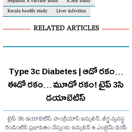
Hepatitis A vaccine India
ICMR study
Kerala health study
Liver infection
RELATED ARTICLES
Type 3c Diabetes | ఆడో రకం…
ఈడో రకం… మూడో రకం! టైప్ 3సి
డయాబెటిస్
టైప్ 3సి డయాబెటిస్: పాంక్రియాస్ ఇన్సులిన్, జీర్ణ వ్యవస్థ
రెండింటినీ ప్రభావితం చేస్తుంది; ఇన్సులిన్ & ఎంజైమ్ థెరపీ