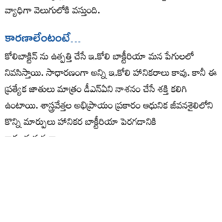
వ్యాధిగా వెలుగులోకి వస్తుంది.
కారణాలేంటంటే…
కోలిబాక్టిన్‌ ను ఉత్పత్తి చేసే ఇ.కోలి బాక్టీరియా మన పేగులలో
నివసిస్తాయి. సాధారణంగా అన్ని ఇ.కోలి హానికరాలు కావు. కానీ ఈ
ప్రత్యేక జాతులు మాత్రం డీఎన్ఏని నాశనం చేసే శక్తి కలిగి
ఉంటాయి. శాస్త్రవేత్తల అభిప్రాయం ప్రకారం ఆధునిక జీవనశైలిలోని
కొన్ని మార్పులు హానికర బాక్టీరియా పెరగడానికి
కారణమవుతున్నాయి.
• తరచుగా యాంటీబయోటిక్ వాడకం
• ప్రాసెస్ చేసిన ఆహారపు అలవాట్లు
• తల్లిపాలు తక్కువగా ఇవ్వడం
• సిజేరియన్ డెలివరీల పెరుగుదల
• గ్రూప్ చైల్డ్ కేర్‌లో పిల్లల పెంపకం