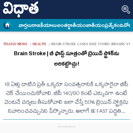
వార్త‌లు
రాజకీయాలు
అంత‌ర్జాతీయం
జాతీయం
ప్రత్యేకం
వినోద
TELUGU NEWS
HEALTH
BRAIN STROKE CASES RISE YOUNG INDIANS S
/
/
Brain Stroke | బీ ఫాస్ట్ సూత్రంతో బ్రెయిన్‌ స్ట్రోక్‌ను
అరికట్టొచ్చు!
18 ఏళ్లు దాటిన ప్రతీ ఒక్కరూ సంవత్సరానికి ఒక్కసారైనా బీపీ
చెక్ చేయించుకోవాలి. బీపీ 140/90 కంటే ఎక్కువగా ఉంటే
వెంటనే చర్యలు తీసుకోవాలి ఇలా చేస్తే 50% బ్రెయిన్ స్ట్రోక్లను
నివారించవచ్చునని పేర్కొన్నారు. అలాగే BE FAST పద్ధతి...