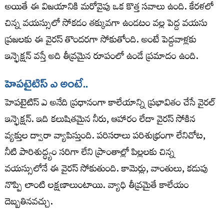
అయితే ఈ విజయానికి మరోవైపు ఒక కొత్త సవాలు ఉంది. కేరళలో
చిన్న వయస్సులో సోకడం తక్కువగా ఉండటం వల్ల పెద్ద వయసు
ప్రజలకు ఈ వైరస్​ తొందరగా సోకుతోంది. అంటే పెద్దవాళ్లకు
ఇన్ఫెక్షన్‌ వస్తే అది తీవ్రమైన రూపంలో ఉండే ప్రమాదం ఉంది.
హెపటైటిస్ ఎ అంటే..
హెపటైటిస్ ఎ అనేది ప్రధానంగా కాలేయాన్ని ప్రభావితం చేసే వైరల్
ఇన్ఫెక్షన్. ఇది కలుషితమైన నీరు, ఆహారం లేదా వైరస్ సోకిన
వ్యక్తుల ద్వారా వ్యాపిస్తుంది. పరిసరాలు పరిశుభ్రంగా లేనిచోట,
నీటి పారిశుద్ధ్యం సరిగా లేని ప్రాంతాల్లో పిల్లలకు చిన్న
వయస్సులోనే ఈ వైరస్‌ సోకుతుంది. కామెర్లు, వాంతులు, కడుపు
నొప్పి లాంటి లక్షణాలుంటాయి. వ్యాధి తీవ్రమైతే కాలేయం
దెబ్బతినవచ్చు.