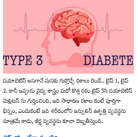
డయాబెటిస్ అనగానే మనకు గుర్తొచ్చే రకాలు రెండే.. టైప్ 1, టైప్
2. కానీ ఇప్పుడు వైద్య శాస్త్రం మరో కొత్త రకం టైప్ 3సి డయాబెటిస్
మెల్లిటస్ ను గుర్తించింది. ఇది సాధారణ రకాల కంటే పూర్తిగా
భిన్నం, ఎందుకంటే ఇది శరీరంలోని ఇన్సులిన్ ఉత్పత్తి వ్యవస్థను
మాత్రమే కాదు, జీర్ణ వ్యవస్థను కూడా దెబ్బతీస్తుంది.