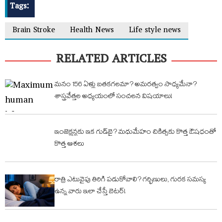
Tags:
Brain Stroke
Health News
Life style news
RELATED ARTICLES
మనం 156 ఏళ్లు బతకగలమా? అమరత్వం సాధ్యమేనా?
శాస్త్రవేత్తల అధ్యయంలో సంచలన విషయాలు!
ఇంజెక్షన్లకు ఇక గుడ్‌బై? మధుమేహం చికిత్సకు కొత్త ఔషధంతో
కొత్త ఆశలు
రాత్రి ఎటువైపు తిరిగి పడుకోవాలి? గర్భిణులు, గురక సమస్య
ఉన్న వారు ఇలా చేస్తే బెటర్!