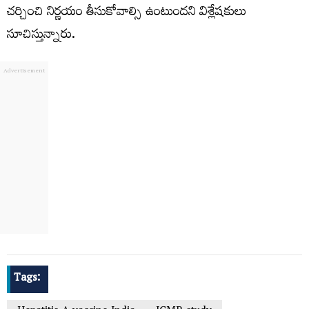
చర్చించి నిర్ణయం తీసుకోవాల్సి ఉంటుందని విశ్లేషకులు
సూచిస్తున్నారు.
Tags: