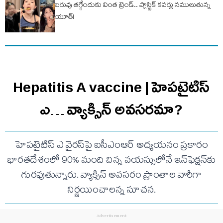
బరువు తగ్గేందుకు వింత ట్రెండ్.. ప్లాస్టిక్ కవర్లు నములుతున్న
యూత్!
Hepatitis A vaccine | హెపటైటిస్
ఎ… వ్యాక్సిన్ అవసరమా?
హెపటైటిస్ ఎ వైరస్‌పై ఐసీఎంఆర్ అధ్యయనం ప్రకారం
భారతదేశంలో 90% మంది చిన్న వయస్సులోనే ఇన్‌ఫెక్షన్‌కు
గురవుతున్నారు. వ్యాక్సిన్ అవసరం ప్రాంతాల వారీగా
నిర్ణయించాలన్న సూచన.