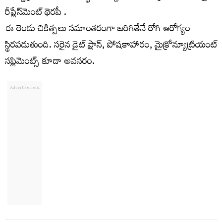
రీప్లేస్‌మెంట్ థెరపీ .
ఈ రెండు చికిత్సలు సమాంతరంగా జరిగితేనే రోగి ఆరోగ్యం
స్థిరపడుతుంది. సరైన డైట్ ప్లాన్, పోషకాహారం, మైక్రోన్యూట్రియంట్
సప్లిమెంట్స్ కూడా అవసరం.