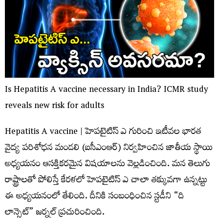
Is Hepatitis A vaccine necessary in India? ICMR study
reveals new risk for adults
Hepatitis A vaccine | హెపటైటిస్ ఎ గురించి ఇటీవల భారత
వైద్య పరిశోధన మండలి (ఐసీఎంఆర్) నిర్వహించిన జాతీయ స్థాయి
అధ్యయనం ఆసక్తికరమైన విషయాలను వెల్లడించింది. మన తెలుగు
రాష్ట్రాలతో పోలిస్తే కేరళలో హెపటైటిస్ ఎ చాలా తక్కువగా ఉన్నట్టు
ఈ అధ్యయనంలో తేలింది. దీనికి సంబంధించిన స్టడీని “ది
లాన్సెట్‌” జర్నల్‌ ప్రచురించింది.