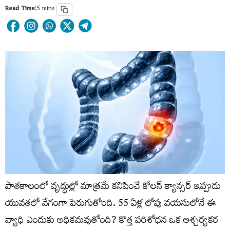
Read Time:
5 mins
పాతకాలంలో వృద్ధుల్లో మాత్రమే కనిపించే కోలన్ క్యాన్సర్ ఇప్పుడు
యువతలో వేగంగా పెరుగుతోంది. 55 ఏళ్ల లోపు వయసులోనే ఈ
వ్యాధి ఎందుకు అధికమవుతోంది? కొత్త పరిశోధన ఒక ఆశ్చర్యకర