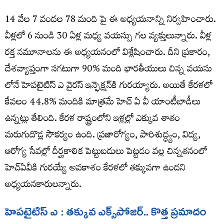
14 వేల 7 వందల 78 మంది పై ఈ అధ్యయనాన్ని నిర్వహించారు.
వీళ్లలో 6 నుండి 30 ఏళ్ల మధ్య వయస్సు గల వ్యక్తులున్నారు. వీళ్ల
రక్త నమూనాలను ఈ అధ్యయనంలో విశ్లేషించారు. దీని ప్రకారం,
దేశవ్యాప్తంగా సగటుగా 90% మంది భారతీయులు చిన్న వయసు
లోనే హెపటైటిస్ ఎ వైరస్‌ ఇన్ఫెక్షన్​కి గురయ్యారు. అయితే కేరళలో
కేవలం 44.8% మందికి మాత్రమే హెచ్ ఏ వీ యాంటీబాడీలు
ఉన్నట్లు తేలింది. కేరళ రాష్ట్రంలోని ఇళ్లల్లో ఎక్కువ శాతం
మరుగుదొడ్ల సౌకర్యం ఉంది. ప్రజారోగ్యం, పారిశుద్ధ్యం, విద్య,
ఆరోగ్య సేవల్లో దీర్ఘకాలిక పెట్టుబడులు పెట్టడం వల్ల చిన్నతనంలో
హెచ్ఏవీకి గురయ్యే అవకాశం కేరళలో తక్కువగా ఉందని
అధ్యయనకారులన్నారు.
హెపటైటిస్ ఎ : తక్కువ ఎక్స్​పోజర్.. కొత్త ప్రమాదం