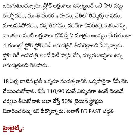
జరుగుతుందన్నారు. స్ట్రోక్ లక్షణాలు ఉన్నట్టుండి ఒకే సారి పట్టు
కోల్పోవడం, మూతి వంకర అవ్వడం, చేతిలో తిమ్మిర్లు రావడం,
మాటపడిపోవడం, కళ్లు తిరగడం, సడన్‌గా విపరీతమైన తలనొప్పి,
వాంతులు వంటి లక్షణాలు కనిపిస్తే ఏ మాత్రం ఆలస్యం చేయకుండా
4 గంటల్లో స్ట్రోక్ స్ట్రోక్ రెడీ ఆసుపత్రికి తీసుకెళ్లాలని పేర్కొన్నారు.
స్ట్రోక్ రెడీ ఆసుపత్రి అంటే సిటీ స్కాన్ చేసి, న్యూరలజిస్టులు ఉన్న
ఆసుపత్రులని తెలిపారు.
18 ఏళ్లు దాటిన ప్రతీ ఒక్కరూ సంవత్సరానికి ఒక్కసారైనా బీపీ చెక్
చేయించుకోవాలి. బీపీ 140/90 కంటే ఎక్కువగా ఉంటే వెంటనే
చర్యలు తీసుకోవాలి ఇలా చేస్తే 50% బ్రెయిన్ స్ట్రోక్లను
నివారించవచ్చునని పేర్కొన్నారు. అలాగే BE FAST పద్ధతి
హైలైట్స్: