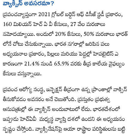
వ్యాక్సిన్ అవసరమా?
ప్రపంచవ్యాప్తంగా 2021 గ్లోబల్ బర్డెన్ ఆఫ్ డిసీజ్ స్టడీ ప్రకారం,
160 మిలియన్‌ హెచ్ ఏ వీ కేసులు, 27 వేల మరణాలు
నమోదయ్యాయి. అందులో 20% కేసులు, 50% మరణాలు భారత్​
లోనే చోటు చేసుకున్నాయి. భారత నగరాల్లో జరిపిన పలు
అధ్యయనాల ప్రకారం, పిల్లలు మరియు పెద్దల్లో హెపటైటిస్ ఎ
కారణంగా 21.4% నుండి 65.9% వరకు తీవ్ర కాలేయ వైఫల్యం
కేసులు వస్తున్నాయి.
ప్రపంచ ఆరోగ్య సంస్థ, ఇన్ఫెక్షన్ తీవ్రంగా ఉన్న ప్రాంతాల్లో వాక్సిన్
తీసుకోవడం అవసరం అనే చెబుతోంది. ప్రస్తుతం ప్రభుత్వ
ఆసుపత్రుల్లో ఈ వ్యాక్సిన్ అందుబాటులో లేదు. భారతదేశంలో
ఇప్పుడు హెచ్ఏవీ మధ్యస్థ వ్యాప్తి దశలో ఉందని ఈ అధ్యయనం
స్పష్టం చేస్తోంది. వ్యాక్సినేషన్​పై ఆయా రాష్ట్రాల పరిస్థితులను బట్టి