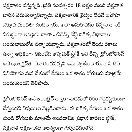
పక్షవాతం వస్తున్నది. ప్రతి సంవత్సరం 18 లక్షల మంది పక్షవాత
బారిన పడుతున్నారన్నారు. పక్షవాతానికి వైద్యం లేదనే అపోహ
ఎక్కువ మందిలో ఉందన్నారు. అలా అనుకోవడం తప్పని దానికి
విరుద్ధంగా ఇప్పుడు చాలా ఎవిడెన్స్ బేస్డ్ చికిత్స విధానాలు
అందుబాటులోకి వచ్చాయన్నారు. పక్షవాతంలో రెండు రకాలు
ఉన్నా అధికంగా కపించేది ఇస్కెమిక్ స్ట్రోక్ అని దీన్ని థ్రోంబోలిసిస్
అనే ఇంజక్షన్‌తో నివారించవచ్చని ఆమె వెల్లడించారు. కానీ దీని
వినియోగం మన దేశంలో కేవలం ఒక శాతం రోగులకు మాత్రమే
అందుతుందని తెలిపారు.
థ్రోంబోలిసిస్ అనే ఇంజక్షన్ ద్వారా మెదడులో రక్తం గడ్డకట్టకుండా
చేస్తుందని నిపుణులు వెల్లడించారు. ఈ చికిత్స కేవలం ఒక శాతం
మంది రోగులకు మాత్రమే అందడానికి ప్రధాన కారణం స్ట్రోక్,
పక్షవాత లక్షణాలను ఆలస్యంగా గుర్తించడంతోనే