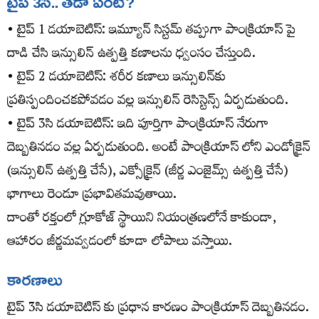
టైప్ 3సి.. తేడా ఏంటి?
• టైప్ 1 డయాబెటిస్: ఇమ్యూన్ సిస్టమ్ తప్పుగా పాంక్రియాస్‌ పై
దాడి చేసి ఇన్సులిన్ ఉత్పత్తి కణాలను ధ్వంసం చేస్తుంది.
• టైప్ 2 డయాబెటిస్: శరీర కణాలు ఇన్సులిన్‌కు
ప్రతిస్పందించకపోవడం వల్ల ఇన్సులిన్ రెసిస్టెన్స్ ఏర్పడుతుంది.
• టైప్ 3సి డయాబెటిస్: ఇది పూర్తిగా పాంక్రియాస్ నేరుగా
దెబ్బతినడం వల్ల ఏర్పడుతుంది. అంటే పాంక్రియాస్‌ లోని ఎండోక్రైన్
(ఇన్సులిన్ ఉత్పత్తి చేసే), ఎక్సోక్రైన్ (జీర్ణ ఎంజైమ్స్ ఉత్పత్తి చేసే)
భాగాలు రెండూ ప్రభావితమవుతాయి.
దాంతో రక్తంలో గ్లూకోజ్ స్థాయిని నియంత్రణలోనే కాకుండా,
ఆహారం జీర్ణమవ్వడంలో కూడా లోపాలు వస్తాయి.
కారణాలు
టైప్ 3సి డయాబెటిస్‌ కు ప్రధాన కారణం పాంక్రియాస్ దెబ్బతినడం.