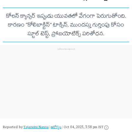
కోలన్ క్యాన్సర్ ఇప్పుడు యువతలో వేగంగా పెరుగుతోంది.
కారణం “కోలిబాక్టిన్” టాక్సిన్, ముందస్తు గుర్తింపు కోసం
స్టూల్ టెస్ట్, ప్రోబయోటిక్స్ పరిశోధన.
Reported by:
Tejaswini Nanna
|
ఆరోగ్యం
|
Oct 04, 2025, 3:58 pm IST