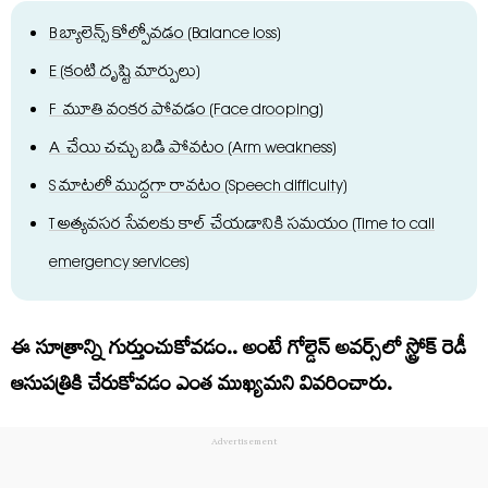
B బ్యాలెన్స్ కోల్పోవడం (Balance loss)
E (కంటి దృష్టి మార్పులు)
F మూతి వంకర పోవడం (Face drooping)
A చేయి చచ్చు బడి పోవటం (Arm weakness)
S మాటలో ముద్దగా రావటం (Speech difficulty)
T అత్యవసర సేవలకు కాల్ చేయడానికి సమయం (Time to call
emergency services)
ఈ సూత్రాన్ని గుర్తుంచుకోవడం.. అంటే గోల్డెన్ అవర్స్‌లో స్ట్రోక్ రెడీ
ఆసుపత్రికి చేరుకోవడం ఎంత ముఖ్యమని వివరించారు.