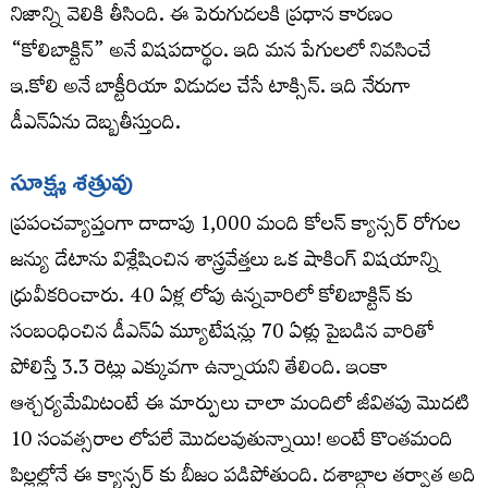
నిజాన్ని వెలికి తీసింది. ఈ పెరుగుదలకి ప్రధాన కారణం
“కోలిబాక్టిన్” అనే విషపదార్థం. ఇది మన పేగులలో నివసించే
ఇ.కోలి అనే బాక్టీరియా విడుదల చేసే టాక్సిన్. ఇది నేరుగా
డీఎన్ఏను దెబ్బతీస్తుంది.
సూక్ష్మ శత్రువు
ప్రపంచవ్యాప్తంగా దాదాపు 1,000 మంది కోలన్ క్యాన్సర్ రోగుల
జన్యు డేటాను విశ్లేషించిన శాస్త్రవేత్తలు ఒక షాకింగ్ విషయాన్ని
ధ్రువీకరించారు. 40 ఏళ్ల లోపు ఉన్నవారిలో కోలిబాక్టిన్‌ కు
సంబంధించిన డీఎన్ఏ మ్యూటేషన్లు 70 ఏళ్లు పైబడిన వారితో
పోలిస్తే 3.3 రెట్లు ఎక్కువగా ఉన్నాయని తేలింది. ఇంకా
ఆశ్చర్యమేమిటంటే ఈ మార్పులు చాలా మందిలో జీవితపు మొదటి
10 సంవత్సరాల లోపలే మొదలవుతున్నాయి! అంటే కొంతమంది
పిల్లల్లోనే ఈ క్యాన్సర్‌ కు బీజం పడిపోతుంది. దశాబ్దాల తర్వాత అది