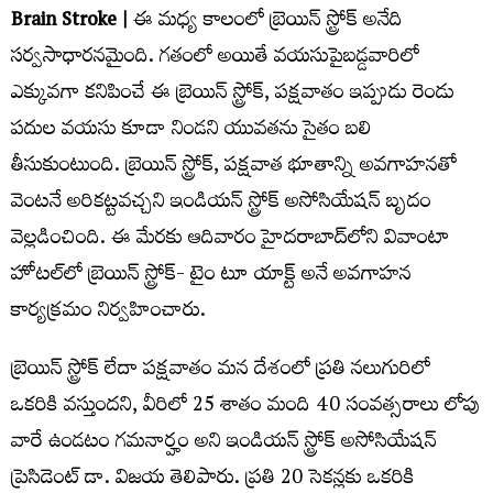
Brain Stroke |
ఈ మధ్య కాలంలో బ్రెయిన్ స్ట్రోక్‌ అనేది
సర్వసాధారనమైంది. గతంలో అయితే వయసుపైబడ్డవారిలో
ఎక్కువగా కనిపించే ఈ బ్రెయిన్ స్ట్రోక్, పక్షవాతం ఇప్పుడు రెండు
పదుల వయసు కూడా నిండని యువతను సైతం బలి
తీసుకుంటుంది. బ్రెయిన్ స్ట్రోక్, పక్షవాత భూతాన్ని అవగాహనతో
వెంటనే అరికట్టవచ్చని ఇండియన్ స్ట్రోక్ అసోసియేషన్ బృదం
వెల్లడించింది. ఈ మేరకు ఆదివారం హైదరాబాద్‌లోని వివాంటా
హోటల్‌లో బ్రెయిన్ స్ట్రోక్- టైం టూ యాక్ట్ అనే అవగాహన
కార్యక్రమం నిర్వహించారు.
బ్రెయిన్ స్ట్రోక్ లేదా పక్షవాతం మన దేశంలో ప్రతి నలుగురిలో
ఒకరికి వస్తుందని, వీరిలో 25 శాతం మంది 40 సంవత్సరాలు లోపు
వారే ఉండటం గమనార్హం అని ఇండియన్ స్ట్రోక్ అసోసియేషన్
ప్రెసిడెంట్ డా. విజయ తెలిపారు. ప్రతి 20 సెకన్లకు ఒకరికి