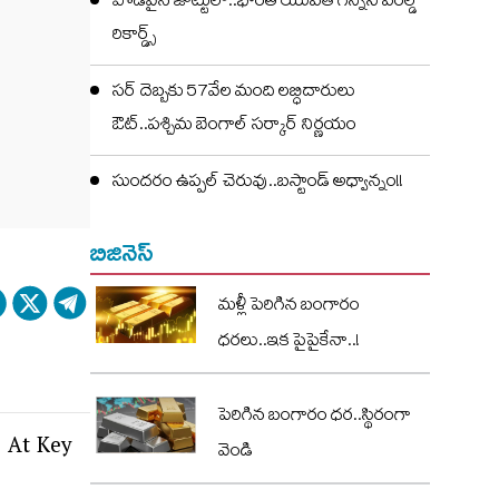
పొడవైన జుట్టులో..భారత యువతి గిన్నిస్ వరల్డ్
రికార్డ్స్
సర్ దెబ్బకు 57వేల మంది లబ్ధిదారులు
ఔట్..పశ్చిమ బెంగాల్ సర్కార్ నిర్ణయం
సుందరం ఉప్పల్ చెరువు..బస్టాండ్ అధ్వాన్నం!!
బిజినెస్
మళ్లీ పెరిగిన బంగారం
ధరలు..ఇక పైపైకేనా..!
పెరిగిన బంగారం ధర..స్థిరంగా
i At Key
వెండి