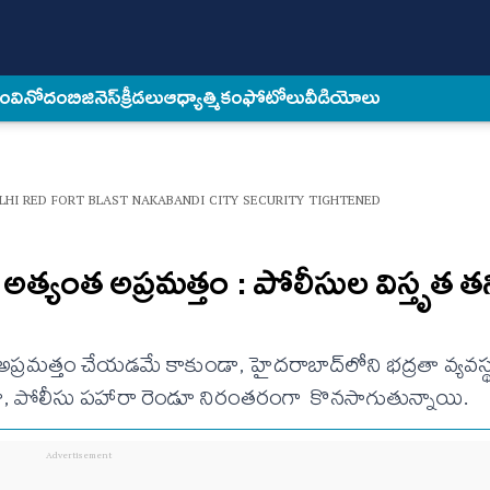
కం
వినోదం
బిజినెస్
క్రీడలు
ఆధ్యాత్మికం
ఫోటోలు
వీడియోలు
LHI RED FORT BLAST NAKABANDI CITY SECURITY TIGHTENED
అత్యంత అప్రమత్తం : పోలీసుల విస్తృత త
్రమత్తం చేయడమే కాకుండా, హైదరాబాద్‌లోని భద్రతా వ్యవస్థ
నిఘా, పోలీసు పహారా రెండూ నిరంతరంగా కొనసాగుతున్నాయి.