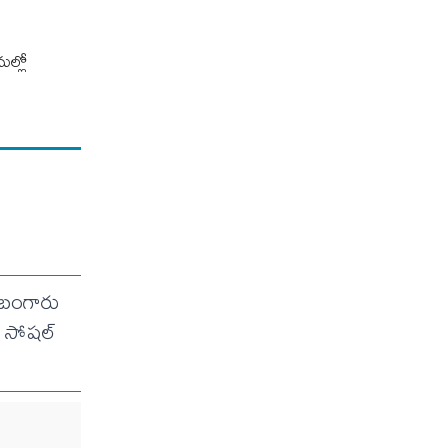
ుల్లో
 బంగారు
లు సోషల్