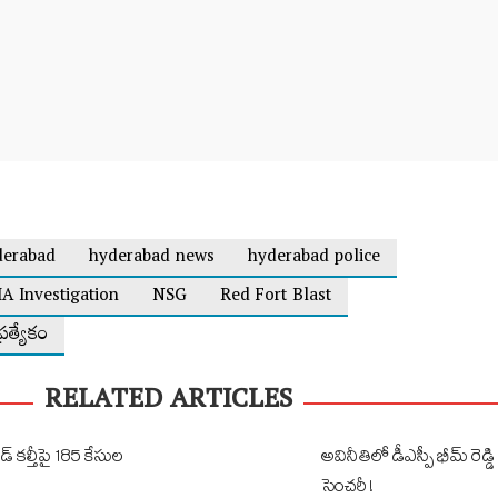
derabad
hyderabad news
hyderabad police
A Investigation
NSG
Red Fort Blast
్రత్యేకం
RELATED ARTICLES
 కల్తీపై 185 కేసుల
అవినీతిలో డీఎస్పీ భీమ్ రెడ్
సెంచరీ !