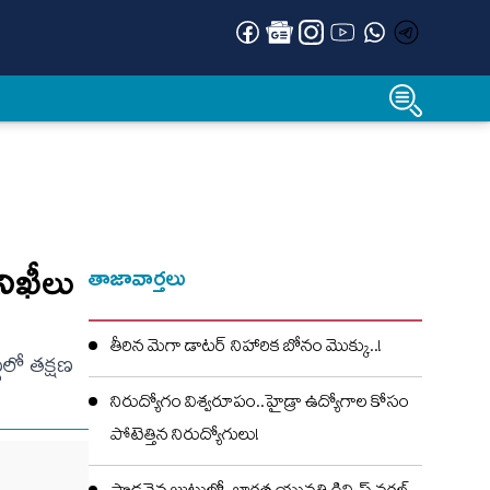
నిఖీలు
తాజావార్తలు
తీరిన మెగా డాటర్ నిహారిక బోనం మొక్కు..!
లో తక్షణ
నిరుద్యోగం విశ్వరూపం..హైడ్రా ఉద్యోగాల కోసం
పోటెత్తిన నిరుద్యోగులు!