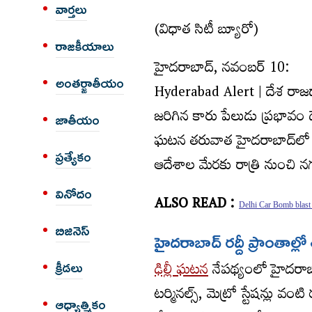
వార్త‌లు
(విధాత సిటీ బ్యూరో)
రాజకీయాలు
హైదరాబాద్‌, నవంబర్‌ 10:
అంత‌ర్జాతీయం
Hyderabad Alert | దేశ రాజధాన
జరిగిన కారు పేలుడు ప్రభావం ద
జాతీయం
ఘటన తరువాత హైదరాబాద్‌లో కూడా
ప్రత్యేకం
ఆదేశాల మేరకు రాత్రి నుంచి
వినోదం
ALSO READ :
Delhi Car Bomb blas
బిజినెస్
హైదరాబాద్‌ రద్దీ ప్రాంతాల
ఢిల్లీ ఘటన
నేపథ్యంలో హైదరాబాద
క్రీడలు
టర్మినల్స్‌, మెట్రో స్టేషన్లు వం
ఆధ్యాత్మికం