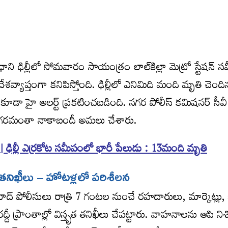
ి ఢిల్లీలో సోమవారం సాయంత్రం లాల్‌కిల్లా మెట్రో స్టేషన్‌ 
ేశవ్యాప్తంగా కనిపిస్తోంది. ఢిల్లీలో ఎనిమిది మంది మృతి చె
 హై అలర్ట్‌ ప్రకటించబడింది. నగర పోలీస్‌ కమిషనర్‌ సీవీ స
 నగరమంతా నాకాబందీ అమలు చేశారు.
| ఢిల్లీ ఎర్రకోట సమీపంలో భారీ పేలుడు : 13మంది మృతి
t
్లో తనిఖీలు – హోటళ్లలో పరిశీలన
్‌ పోలీసులు రాత్రి 7 గంటల నుంచే రహదారులు, మార్కెట్లు, 
టి రద్దీ ప్రాంతాల్లో విస్తృత తనిఖీలు చేపట్టారు. వాహనాలను ఆపి నిశ