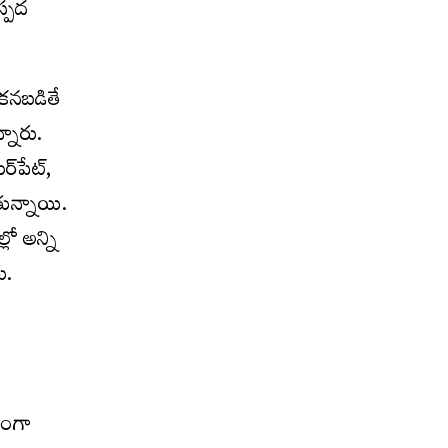
స్పద
ు కనబడితే
నారు.
‌పేట్‌,
తున్నాయి.
లో అన్ని
ు.
్తంగా