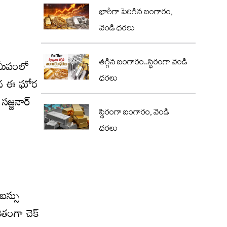
భారీగా పెరిగిన బంగారం,
వెండి ధరలు
తగ్గిన బంగారం..స్థిరంగా వెండి
సమీపంలో
ధరలు
ందిన ఈ ఘోర
జ్జనార్‌
స్థిరంగా బంగారం, వెండి
ధరలు
బస్సు
ితంగా చెక్‌