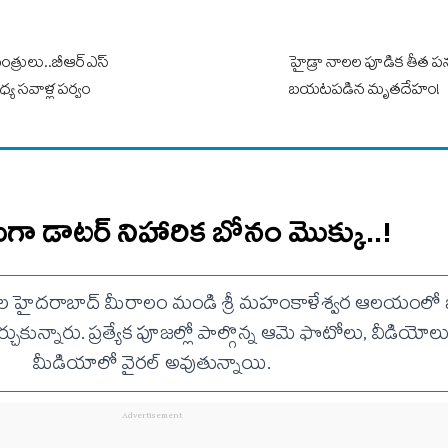
 మంత్రులు..బీఆర్ఎస్
హైడ్రా నాలల పూడిక తీత పన
య సవాళ్ల పర్వం
బయటపడిన మృత‌దేహం!
ెగా డాటర్ నిహారిక బోనం మొక్కు..!
ిదెల హైదరాబాద్ మీరాలం మండి శ్రీ మహంకాళేశ్వర ఆలయంలో
్చుకున్నారు. ప్రత్యేక పూజల్లో పాల్గొన్న ఆమె ఫొటోలు, వీడియో
మీడియాలో వైరల్ అవుతున్నాయి.