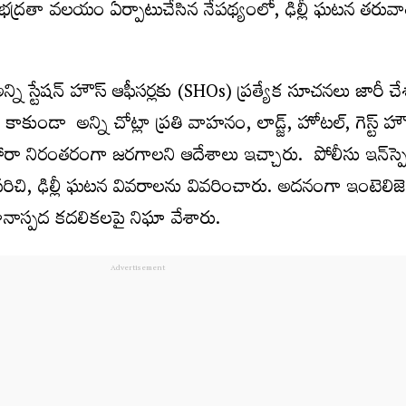
భద్రతా వలయం ఏర్పాటుచేసిన నేపథ్యంలో, ఢిల్లీ ఘటన తరువా
్ని స్టేషన్‌ హౌస్‌ ఆఫీసర్లకు (SHOs) ప్రత్యేక సూచనలు జారీ చే
ే కాకుండా అన్ని చోట్లా ప్రతి వాహనం, లాడ్జ్‌, హోటల్‌, గెస్ట్‌ హౌ
ారా నిరంతరంగా జరగాలని ఆదేశాలు ఇచ్చారు. పోలీసు ఇన్‌స్పెక
రిచి, ఢిల్లీ ఘటన వివరాలను వివరించారు. అదనంగా ఇంటెలిజెన్
ానాస్పద కదలికలపై నిఘా వేశారు.