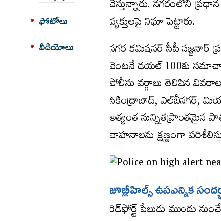
చేస్తున్నారు. నగరంలోని ప్రధాన 
వ్యక్తులపై నిఘా పెట్టారు.
ఫోటోలు
నగర కమిషనర్​ సీపీ సజ్జనార్‌ ప్
వీడియోలు
వెంటనే డయల్‌ 100కు సమాచార
పోలీసు వర్గాలు తెలిపిన వివరా
సికింద్రాబాద్‌, ఎల్‌బీనగర్‌, 
అత్యంత సున్నితప్రాంతమైన పాతబ
వాహనాలను క్షణ్ణంగా పరిశీలిస్త
జూబ్లీహిల్స్​ ఉపఎన్నిక సం
రెడ్‌ఫోర్ట్‌ పేలుడు ముందు నుంచ