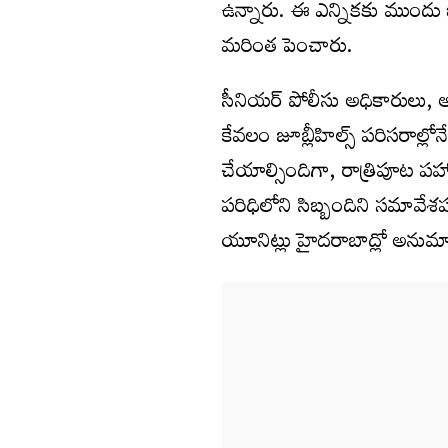
ఉన్నారు. ఈ ఎన్నికకు ముందు 
మరింత పెంచారు.
సీనియర్‌ పోలీసు అధికారులు, అన
కేవలం జూబ్లీహిల్స్‌ పరిసరాల్లోన
చేయాల్సిందిగా, రాత్రిపూట పహ
పరిధిలోని సిబ్బందిని సమావేశప
యూనిట్లు హైదరాబాద్లో అనుమ