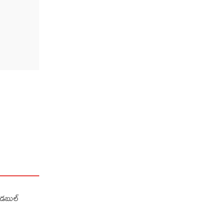
డి డబుల్