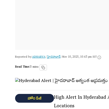
Reported by:
ADHARVA
హైదరాబాద్​
|
|
Nov 10, 2025, 10:43 pm IST
Read Time:
5 mins
High Alert In Hyderabad A
హోం పేజీ
Locations