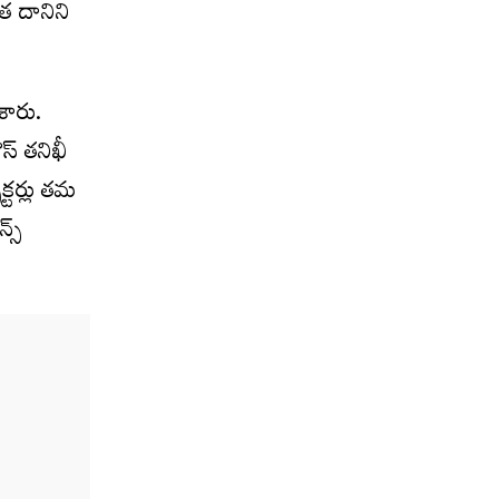
త దానిని
శారు.
స్‌ తనిఖీ
్టర్లు తమ
స్‌