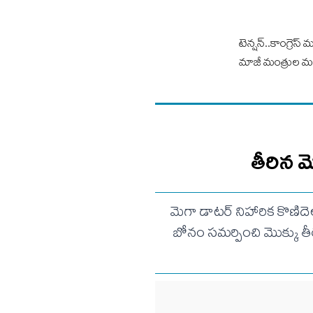
టెన్షన్..కాంగ్రెస్
మాజీ మంత్రుల మధ్
తీరిన మ
మెగా డాటర్ నిహారిక కొణ
బోనం సమర్పించి మొక్కు తీర