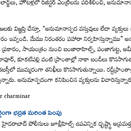
లాడ్జ్‌లు, హోటళ్లలో రిజిస్టర్‌ ఎంట్రీలను పరిశీలించి, అనుమానా
రజలకు విజ్ఞప్తి చేస్తూ, “అనుమానాస్పద వస్తువులు లేదా వ్యక్తుల
ం ఇవ్వండి. మేము నిరంతరం పహారా నిర్వహిస్తున్నాము” అన్
ల ప్రకారం, సాయంత్రం నుంచి బంజారాహిల్స్‌, పంజాగుట్ట, అమీర్
మియాపూర్‌, కూకట్‌పల్లి వంటి ప్రాంతాల్లో నాకా బందీలు కొనసాగు
స్తీలో ముమ్మరంగా తనిఖీలు కొనసాగుతున్నాయి. రద్దీప్రాంతాల్
ున్నారు. అనుమాస్పదంగా కనిపించిన వ్యక్తులను విచారిస్తున్నార
దర్భంగా భద్రత మరింత పెంపు
ే హైదరాబాద్‌ పోలీసులు జూబ్లీహిల్స్‌ ఉపఎన్నిక దృష్ట్యా అప్రమత