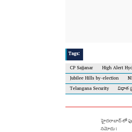
Tags:
CP Sajjanar
High Alert Hy
Jubilee Hills by-election
NI
Telangana Security
విధాత ప
హైదరాబాద్ లో ఫుడ్
నమోదు !