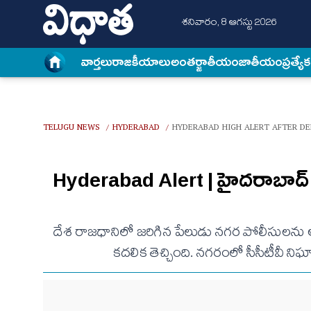
శనివారం, 8 ఆగస్టు 2026
వార్త‌లు
రాజకీయాలు
అంత‌ర్జాతీయం
జాతీయం
ప్రత్యే
TELUGU NEWS
HYDERABAD
HYDERABAD HIGH ALERT AFTER DE
/
/
Hyderabad Alert | హైదరాబాద్​ 
దేశ రాజధానిలో జరిగిన పేలుడు నగర పోలీసులను అప
కదలిక తెచ్చింది. నగరంలో సీసీటీవీ 