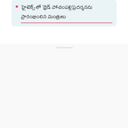
హైటెక్స్ లో ‘థ్రెడ్ పోచంపల్లి’ప్రదర్శనను
ప్రారంభించిన మంత్రులు