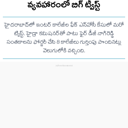
వ్యవహారంలో బిగ్ ట్వీస్ట్
హైదరాబాద్‌లో ఇంటర్ కాలేజీల ఫేక్ ఎన్‌వోసీ కేసులో మరో
ట్విస్ట్. హైడ్రా కమిషనర్‌తో పాటు ఫైర్ డీజీ నాగిరెడ్డి
సంతకాలను ఫోర్జరీ చేసి 8 కాలేజీలు గుర్తింపు పొందినట్లు
వెలుగులోకి వచ్చింది.