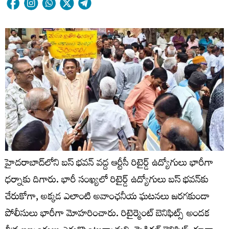
హైదరాబాద్‌లోని బస్ భవన్ వద్ద ఆర్టీసీ రిటైర్డ్ ఉద్యోగులు భారీగా
ధర్నాకు దిగారు. భారీ సంఖ్యలో రిటైర్డ్ ఉద్యోగులు బస్ భవన్‌కు
చేరుకోగా, అక్కడ ఎలాంటి అవాంఛనీయ ఘటనలు జరగకుండా
పోలీసులు భారీగా మోహరించారు. రిటైర్మెంట్ బెనిఫిట్స్ అందక