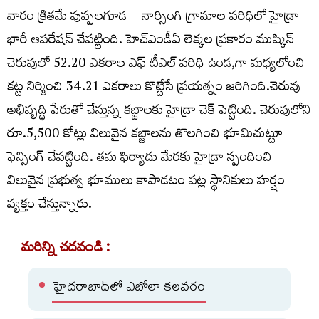
వారం క్రితమే పుప్పలగూడ – నార్సింగి గ్రామాల పరిధిలో హైడ్రా
భారీ ఆపరేషన్ చేపట్టింది. హెచ్​ఎండీఏ లెక్కల ప్రకారం ముష్కిన్
చెరువులో 52.20 ఎకరాల ఎఫ్ టీఎల్ పరిధి ఉండ,గా మధ్యలోంచి
కట్ట నిర్మించి 34.21 ఎకరాలు కొట్టేసే ప్రయత్నం జరిగింది.చెరువు
అభివృద్ధి పేరుతో చేస్తున్న కబ్జాలకు హైడ్రా చెక్‌ పెట్టింది. చెరువులోని
రూ.5,500 కోట్లు విలువైన కబ్జాలను తొలగించి భూమిచుట్టూ
ఫెన్సింగ్‌ చేపట్టింది. తమ ఫిర్యాదు మేరకు హైడ్రా స్పందించి
విలువైన ప్రభుత్వ భూములు కాపాడటం పట్ల స్థానికులు హర్షం
వ్యక్తం చేస్తున్నారు.
మరిన్ని చదవండి :
హైదరాబాద్‌లో ఎబోలా క‌ల‌వ‌రం