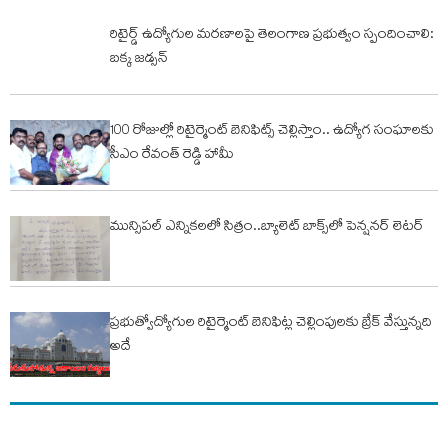
రిటైర్డ్ ఉద్యోగుల మరణాలపై తెలంగాణ ప్రభుత్వం స్పందించాలి:
బక్క జడ్సన్
100 రోజుల్లో రిటైర్మెంట్ బెనిఫిట్స్ చెల్లిస్తాం.. ఉద్యోగ సంఘాలకు
సీఎం రేవంత్ రెడ్డి హామీ
మున్సిపల్ ఎన్నికలలో సిత్రం..బ్యాలెట్ బాక్స్‌లో పెన్షనర్ లెటర్
ప్రభుత్వోద్యోగుల రిటైర్మెంట్‌ బెనిఫిట్ల చెల్లింపులకు బ్రేక్ వేస్తున్నది
అదే