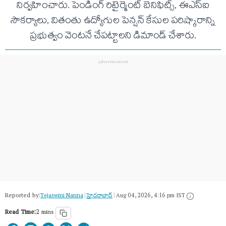
నిర్వహించారు. పెండింగ్ రిటైర్మెంట్ బెనిఫిట్స్, ఈఎస్ఐ
సౌకర్యాలు, వితంతు ఉద్యోగుల పెన్షన్ కేసుల పరిష్కారాన్ని
ప్రభుత్వం వెంటనే చేపట్టాలని డిమాండ్ చేశారు.
Reported by:
Tejaswini Nanna
|
హైదరాబాద్​
|
Aug 04, 2026, 4:16 pm IST
Read Time:
2 mins