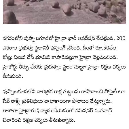
నగరంలోని పుప్పాలగూడలో హైడ్రా భారీ ఆపరేషన్‌ చేపట్టింది. 200
ఎకరాల ప్రభుత్వ స్థలానికి ఫెన్సింగ్‌ వేసింది. దీంతో రూ.30వేల
కోట్లు విలువ చేసే భూమిని కాపాడినట్లుగా హైడ్రా వెల్లడించింది.
హైకోర్టు తీర్పు మేరకు ప్రభుత్వం స్థలం చుట్టూ హైడ్రా రక్షణ చర్యలు
తీసుకుంది.
పుప్పాలగూడలోని చారిత్రక రాళ్ల గుట్టలను కాపాడాలని సొసైటీ టూ
సేవ్ రాక్స్‌ ప్రతినిధులు చాలాకాలంగా పోరాటం చేస్తున్నారు.
తాజాగా హైడ్రాకు ఫిర్యాదు చేయడంతో కమిషనర్‌ రంగనాథ్‌
విచారించి రక్షణ చర్యలు తీసుకున్నారు.