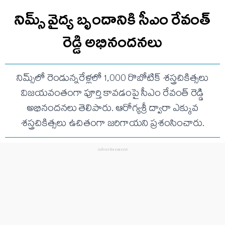
నిమ్స్ వైద్య బృందానికి సీఎం రేవంత్
రెడ్డి అభినందనలు
నిమ్స్‌లో రెండున్నరేళ్లలో 1,000 రొబోటిక్ శస్త్రచికిత్సలు
విజయవంతంగా పూర్తి కావడంపై సీఎం రేవంత్ రెడ్డి
అభినందనలు తెలిపారు. ఆరోగ్యశ్రీ ద్వారా ఎక్కువ
శస్త్రచికిత్సలు ఉచితంగా జరిగాయని ప్రశంసించారు.