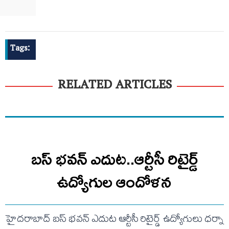
Tags:
RELATED ARTICLES
బస్ భవన్ ఎదుట..ఆర్టీసీ రిటైర్డ్
ఉద్యోగుల ఆందోళన
హైదరాబాద్ బస్ భవన్ ఎదుట ఆర్టీసీ రిటైర్డ్ ఉద్యోగులు ధర్నా