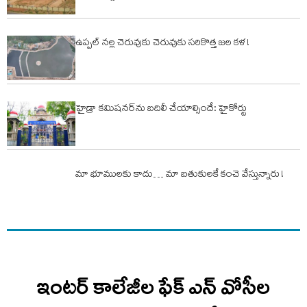
ఉప్పల్ నల్ల చెరువుకు చెరువుకు సరికొత్త జల కళ !
హైడ్రా కమిషనర్‌ను బదిలీ చేయాల్సిందే: హైకోర్టు
మా భూములకు కాదు… మా బతుకులకే కంచె వేస్తున్నారు !
ఇంటర్ కాలేజీల ఫేక్ ఎన్ వోసీల