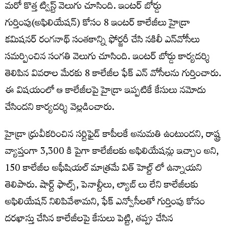
మరో కొత్త ట్విస్ట్ వెలుగు చూసింది. ఇంటర్ బోర్డు
గుర్తింపు(అఫిలియేషన్) కోసం 8 ఇంటర్ కాలేజీలు హైడ్రా
కమిషనర్ రంగనాథ్ సంతకాన్ని ఫోర్జరీ చేసి నకిలీ ఎన్‍వోసీలు
సమర్పించిన సంగతి వెలుగు చూసింది. ఇంటర్ బోర్డు కార్యదర్శి
తెలిపిన వివరాల మేరకు 8 కాలేజీల ఫేక్ ఎన్ వోసీలను గుర్తించారు.
ఈ విషయంలో ఆ కాలేజీలపై హైడ్రా ఇప్పటికే కేసులు నమోదు
చేసిందని కార్యదర్శి వెల్లడించారు.
హైడ్రా ధ్రువీకరించిన సర్టిఫైడ్ కాపీలకే అనుమతి ఉంటుందని, రాష్ట్ర
వ్యాప్తంగా 3,300 కి పైగా కాలేజీలకు అఫిలియేషన్లు ఇచ్చాం అని,
150 కాలేజీల అఫీషియల్ మాత్రమే విత్ హెల్ట్ లో ఉన్నాయని
తెలిపారు. షార్ట్ ఫాల్స్, పెనాల్టీలు, ల్యాబ్ లు లేని కాలేజీలకు
అఫిలియేషన్ నిలిపివేశామని, ఫేక్ ఎన్వోసీలతో గుర్తింపు కోసం
దరఖాస్తు చేసిన కాలేజీలపై కేసులు పెట్టి, తప్పు చేసిన