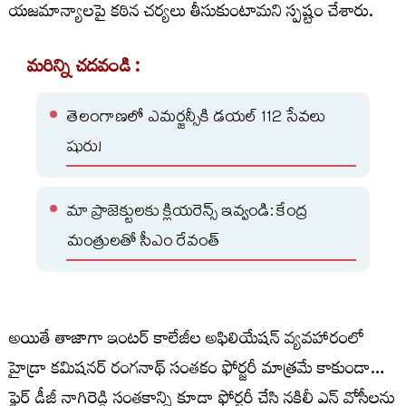
యజమాన్యాలపై కఠిన చర్యలు తీసుకుంటామని స్పష్టం చేశారు.
మరిన్ని చదవండి :
తెలంగాణలో ఎమర్జన్సీకి డయల్ 112 సేవలు
షురు!
మా ప్రాజెక్టులకు క్లియరెన్స్ ఇవ్వండి: కేంద్ర
మంత్రులతో సీఎం రేవంత్
అయితే తాజాగా ఇంటర్ కాలేజీల అఫిలియేషన్ వ్యవహారంలో
హైడ్రా కమిషనర్ రంగనాథ్ సంతకం ఫోర్జరీ మాత్రమే కాకుండా…
ఫైర్ డీజీ నాగిరెడ్డి సంతకాన్ని కూడా ఫోర్జరీ చేసి నకిలీ ఎన్ వోసీలను