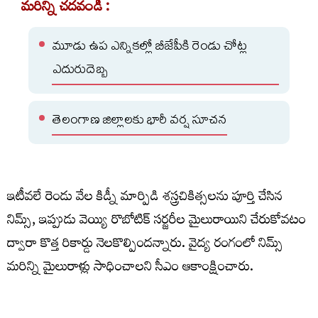
మరిన్ని చదవండి :
మూడు ఉప ఎన్నికల్లో బీజేపీకి రెండు చోట్ల
ఎదురుదెబ్బ
తెలంగాణ జిల్లాలకు భారీ వర్ష సూచన
ఇటీవలే రెండు వేల కిడ్నీ మార్పిడి శస్త్రచికిత్సలను పూర్తి చేసిన
నిమ్స్, ఇప్పుడు వెయ్యి రొబోటిక్ సర్జరీల మైలురాయిని చేరుకోవటం
ద్వారా కొత్త రికార్డు నెలకొల్పిందన్నారు. వైద్య రంగంలో నిమ్స్
మరిన్ని మైలురాళ్లు సాధించాలని సీఎం ఆకాంక్షించారు.