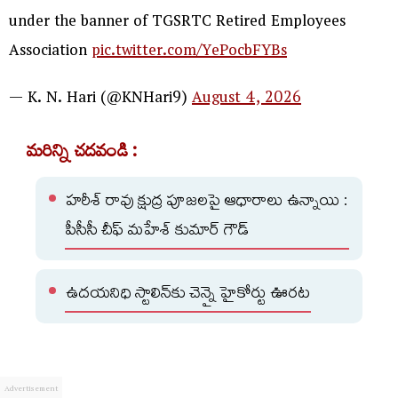
under the banner of TGSRTC Retired Employees
Association
pic.twitter.com/YePocbFYBs
— K. N. Hari (@KNHari9)
August 4, 2026
మరిన్ని చదవండి :
హరీశ్ రావు క్షుద్ర పూజలపై ఆధారాలు ఉన్నాయి :
పీసీసీ చీఫ్ మహేశ్ కుమార్ గౌడ్
ఉదయనిధి స్టాలిన్‌కు చెన్నై హైకోర్టు ఊరట