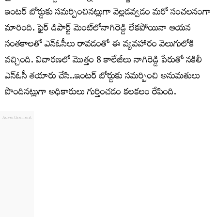
ఇంటర్ బోర్డుకు సమర్పించినట్లుగా వెల్లడవ్వడం మరో సంచలనంగా
మారింది. ఫైర్ డిపార్ట్ మెంట్‍లోనాగిరెడ్డి లేకపోయినా ఆయన
సంతకాలతో ఎన్‍ఓసీలు రావడంతో ఈ వ్యవహారం వెలుగులోకి
వచ్చింది. విచారణలో మొత్తం 8 కాలేజీలు నాగిరెడ్డి పేరుతో నకిలీ
ఎన్ఓసీ తయారు చేసి..ఇంటర్ బోర్డుకు సమర్పించి అనుమతులు
పొందినట్లుగా అధికారులు గుర్తించడం కలకలం రేపింది.