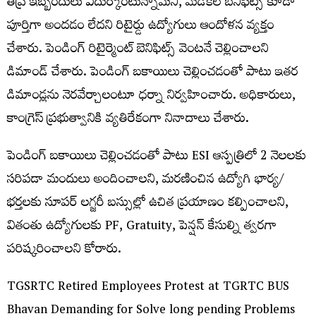
తీవ్ర ఇబ్బందులు ఎదుర్కొంటున్నామని, మెడికల్ బెనిఫిట్స్ కూడా
పూర్తిగా అందడం లేదని రిటైర్డు ఉద్యోగులు ఆందోళన వ్యక్తం
చేశారు. పెండింగ్ రిటైర్మెంట్ బెనిఫిట్స్ వెంటనే చెల్లించాలని
డిమాండ్ చేశారు. పెండింగ్ బకాయిలు చెల్లించడంతో పాటు ఇతర
డిమాండ్లను నెరవేర్చాలంటూ ధర్నా నిర్వహించారు. అధికారులు,
కాంగ్రెస్ ప్రభుత్వానికి వ్యతిరేకంగా నినాదాలు చేశారు.
పెండింగ్ బకాయిలు చెల్లించడంతో పాటు ESI ఆస్పత్రిలో 2 నెలలకు
సరిపడా మందులు అందించాలని, మరణించిన ఉద్యోగి భార్య/
భర్తలకు సూపర్ లగ్జరీ బస్సుల్లో ఉచిత ప్రయాణం కల్పించాలని,
వితంతు ఉద్యోగులకు PF, Gratuity, పెన్షన్ కేసుల్ని త్వరగా
పరిష్కరించాలని కోరారు.
TGSRTC Retired Employees Protest at TGRTC BUS
Bhavan Demanding for Solve long pending Problems