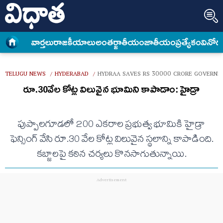
వార్త‌లు
రాజకీయాలు
అంత‌ర్జాతీయం
జాతీయం
ప్రత్యేకం
వినోద
TELUGU NEWS
HYDERABAD
HYDRAA SAVES RS 30000 CRORE GOVERNM
/
/
రూ.30వేల కోట్ల విలువైన భూమిని కాపాడాం: హైడ్రా
పుప్పాలగూడలో 200 ఎకరాల ప్రభుత్వ భూమికి హైడ్రా
ఫెన్సింగ్ వేసి రూ.30 వేల కోట్ల విలువైన స్థలాన్ని కాపాడింది.
కబ్జాలపై కఠిన చర్యలు కొనసాగుతున్నాయి.