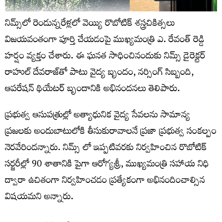
నిమ్స్‌లో రెండున్నరేళ్లలో వెయ్యి రొబోటిక్ శస్త్రచికిత్సలు
విజయవంతంగా పూర్తి చేయడంపై ముఖ్యమంత్రి ఎ. రేవంత్ రెడ్డి
హర్షం వ్యక్తం చేశారు. ఈ ఘనత సాధించినందుకు నిమ్స్​ డైరెక్టర్​
రాహుల్​ దేవరాజ్​తో పాటు వైద్య బృందం, నర్సింగ్ సిబ్బంది,
ఆపరేషన్ థియేటర్ బృందానికి అభినందనలు తెలిపారు.
ప్రభుత్వ ఆసుపత్రుల్లో అత్యాధునిక వైద్య సేవలను సామాన్య
ప్రజలకు అందుబాటులోకి తీసుకురావాలనే ప్రజా ప్రభుత్వ సంకల్పం
నెరవేరిందన్నారు. నిమ్స్​ లో ఇప్పటివరకు నిర్వహించిన రొబోటిక్
సర్జరీల్లో 90 శాతానికి పైగా ఆరోగ్యశ్రీ, ముఖ్యమంత్రి సహాయ నిధి
ద్వారా ఉచితంగా నిర్వహించడం ప్రత్యేకంగా అభినందించాల్సిన
విషయమని అన్నారు.