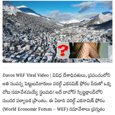
Davos WEF Viral Video | వివిధ దేశాధిపతులు, ప్రపంచంలోని
అతి సంపన్న పెట్టుబడిదారులు వరల్డ్‌ ఎకనమిక్‌ ఫోరం పేరుతో ఒక్క
చోట సమావేశమయ్యే స్థలమది! అదే దావోస్‌! స్విట్జర్లాండ్‌లోని
సుందర పర్యాటక ప్రాంతం. ఈ ఏడాది వరల్డ్‌ ఎకనామిక్‌ ఫోరం
(World Economic Forum – WEF) సమావేశాలు ప్రస్తుతం