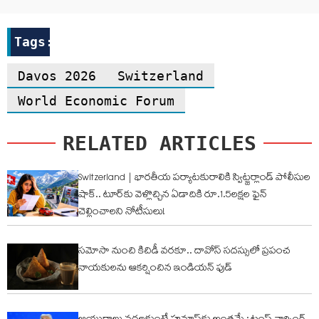
Tags:
Davos 2026
Switzerland
World Economic Forum
RELATED ARTICLES
Switzerland | భారతీయ పర్యాటకురాలికి స్విట్జర్లాండ్ పోలీసుల
షాక్.. టూర్‌కు వెళ్లొచ్చిన ఏడాదికి రూ.1.5లక్షల ఫైన్
చెల్లించాలని నోటీసులు!
సమోసా నుంచి కిచిడీ వరకూ.. దావోస్‌ సదస్సులో ప్రపంచ
నాయకులను ఆకర్షించిన ఇండియన్‌ ఫుడ్‌