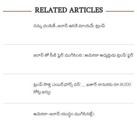
RELATED ARTICLES
నన్ను చంపితే..ఇరాన్ ఉనికి మాయమే :ట్రంప్
ఇరాన్ తో సీజ్ ఫైర్ ముగిసింది : అమెరికా అధ్యక్షుడు ట్రంప్ ఫైర్
ట్రంప్‌ కొత్త ‘ఎయిర్​ఫోర్స్​ వన్​’… ఖతార్‌ కానుకకు రూ.8,000
కోట్ల ఖర్చు!
అమెరికా-ఇరాన్‌ యుద్ధం ముగిసినట్లే !