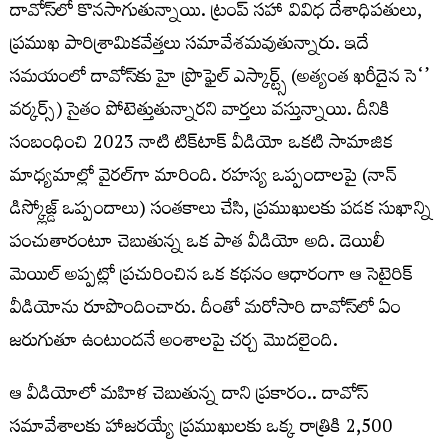
దావోస్‌లో కొనసాగుతున్నాయి. ట్రంప్‌ సహా వివిధ దేశాధిపతులు,
ప్రముఖ పారిశ్రామికవేత్తలు సమావేశమవుతున్నారు. ఇదే
సమయంలో దావోస్‌కు హై ప్రొఫైల్‌ ఎస్కార్ట్స్‌ (అత్యంత ఖరీదైన సె‘’
వర్కర్స్‌) సైతం పోటెత్తుతున్నారని వార్తలు వస్తున్నాయి. దీనికి
సంబంధించి 2023 నాటి టిక్‌టాక్‌ వీడియో ఒకటి సామాజిక
మాధ్యమాల్లో వైరల్‌గా మారింది. రహస్య ఒప్పందాలపై (నాన్‌
డిస్క్లోజ్డ్‌ ఒప్పందాలు) సంతకాలు చేసి, ప్రముఖులకు పడక సుఖాన్ని
పంచుతారంటూ చెబుతున్న ఒక పాత వీడియో అది. డెయిలీ
మెయిల్‌ అప్పట్లో ప్రచురించిన ఒక కథనం ఆధారంగా ఆ సెటైరిక్‌
వీడియోను రూపొందించారు. దీంతో మరోసారి దావోస్‌లో ఏం
జరుగుతూ ఉంటుందనే అంశాలపై చర్చ మొదలైంది.
ఆ వీడియోలో మహిళ చెబుతున్న దాని ప్రకారం.. దావోస్‌
సమావేశాలకు హాజరయ్యే ప్రముఖులకు ఒక్క రాత్రికి 2,500