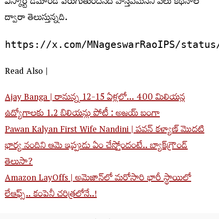
ఎస్కార్ట్‌ డిమాండ్‌ పెరుగుతుందనేది వాస్తవమేనని పలు కథనాల
ద్వారా తెలుస్తున్నది.
https://x.com/MNageswarRaoIPS/statu
Read Also |
Ajay Banga | రానున్న 12-15 ఏళ్లలో… 400 మిలియన్ల
ఉద్యోగాలకు 1.2 బిలియన్లు పోటీ : అజయ్ బంగా
Pawan Kalyan First Wife Nandini | పవన్ కళ్యాణ్ మొదటి
భార్య నందిని ఆమె ఇప్పుడు ఏం చేస్తోందంటే.. బ్యాక్‌గ్రౌండ్
తెలుసా?
Amazon LayOffs | అమెజాన్‌లో మరోసారి భారీ స్థాయిలో
లేఆఫ్స్.. కంపెనీ చరిత్రలోనే..!