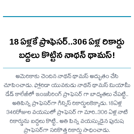
18 ఏళ్లకే ప్రొఫెసర్‌..306 ఏళ్ల రికార్డు
బద్దలు కొట్టిన నాథన్ థామస్!
అమెరికాకు చెందిన నాథన్ థామస్ అద్భుతం చేసి
చూపించాడు. ఫ్లోరిడా యువకుడు నాథన్ థామస్ మియామీ
డేడ్ కాలేజీలో ఇంజనీరింగ్ ప్రొఫెసర్ గా బాధ్యతలు చేపట్టి..
అతిపిన్న ప్రొఫెసర్‌గా గిన్నిస్‌ రికార్డులకెక్కాడు. 18ఏళ్ల
346రోజుల వయసులో ప్రొఫెసర్ గా మారి..306 ఏళ్ల నాటి
రికార్డును బద్దలు కొట్టి.. అతి పిన్న వయస్కుడైన పురుష
ప్రొఫెసర్‌గా సరికొత్త రికార్డు సాధించాడు.