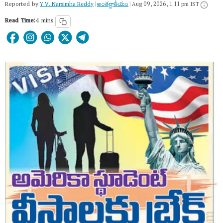
Reported by:
Y.V. Narsimha Reddy
|
అంత‌ర్జాతీయం
|
Aug 09, 2026, 1:11 pm IST
Read Time:
4 mins