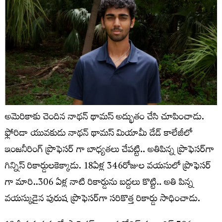
అమెరికాకు చెందిన నాథన్ థామస్ అద్భుతం చేసి చూపించాడు.
ఫ్లోరిడా యువకుడు నాథన్ థామస్ మియామీ డేడ్ కాలేజీలో
ఇంజనీరింగ్ ప్రొఫెసర్ గా బాధ్యతలు చేపట్టి.. అతిపిన్న ప్రొఫెసర్‌గా
గిన్నిస్‌ రికార్డులకెక్కాడు. 18ఏళ్ల 346రోజుల వయసులో ప్రొఫెసర్
గా మారి..306 ఏళ్ల నాటి రికార్డును బద్దలు కొట్టి.. అతి పిన్న
వయస్కుడైన పురుష ప్రొఫెసర్‌గా సరికొత్త రికార్డు సాధించాడు.