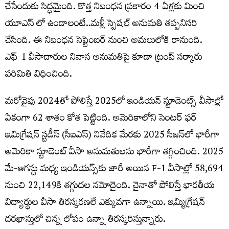
చేసేందుకు సిద్ధమైంది. కొత్త నిబంధన ప్రకారం 4 ఏళ్లకు మించి
యూఎస్ లో ఉండాలంటే..మళ్లీ స్పెషల్ అనుమతి తప్పనిసరి
చేసింది. ఈ నిబంధన సెప్టెంబర్ నుంచి అమలులోకి రానుంది.
ఎఫ్‌-1 వీసాదారుల నివాస అనుమతిపై కూడా ట్రంప్‌ సర్కారు
పరిమితి విధించింది.
మరోవైపు 2024తో పోలిస్తే 2025లో ఇండియన్ స్టూడెంట్స్ వీసాల్లో
ఏకంగా 62 శాతం కోత పెట్టింది. అమెరికాలోని సెంటర్‌ ఫర్‌
ఇమిగ్రేషన్‌ స్టడీస్‌ (సీఐఎస్‌) నివేదిక మేరకు 2025 సీజన్‌లో భారీగా
అమెరికా స్టూడెంట్ వీసా అనుమతులను భారీగా తగ్గించింది. 2025
మే-ఆగస్టు మధ్య ఇండియన్స్‌కు జారీ అయిన F-1 వీసాల్లో 58,694
నుంచి 22,149కి తగ్గుదల నమోదైంది. చైనాతో పోలిస్తే భారతీయ
విద్యార్థుల వీసా తిరస్కరణలే ఎక్కువగా ఉన్నాయి. ఇమ్మిగ్రేషన్
దరఖాస్తులో చిన్న లోపం ఉన్నా తిరస్కరిస్తున్నారు.