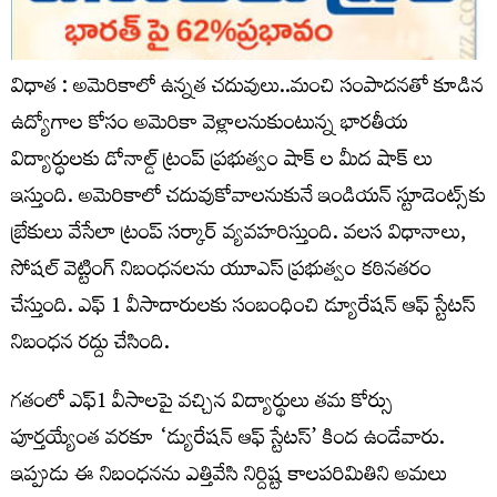
విధాత : అమెరికాలో ఉన్నత చదువులు..మంచి సంపాదనతో కూడిన
ఉద్యోగాల కోసం అమెరికా వెళ్లాలనుకుంటున్న భారతీయ
విద్యార్ధులకు డోనాల్డ్ ట్రంప్ ప్రభుత్వం షాక్ ల మీద షాక్ లు
ఇస్తుంది. అమెరికాలో చదువుకోవాలనుకునే ఇండియన్ స్టూడెంట్స్‌కు
బ్రేకులు వేసేలా ట్రంప్ సర్కార్ వ్యవహరిస్తుంది. వలస విధానాలు,
సోషల్ వెట్టింగ్ నిబంధనలను యూఎస్ ప్రభుత్వం కఠినతరం
చేస్తుంది. ఎఫ్ 1 వీసాదారులకు సంబంధించి డ్యూరేషన్ ఆఫ్ స్టేటస్
నిబంధన రద్దు చేసింది.
గతంలో ఎఫ్‌1 వీసాలపై వచ్చిన విద్యార్థులు తమ కోర్సు
పూర్తయ్యేంత వరకూ ‘డ్యురేషన్‌ ఆఫ్‌ స్టేటస్‌’ కింద ఉండేవారు.
ఇప్పుడు ఈ నిబంధనను ఎత్తివేసి నిర్దిష్ట కాలపరిమితిని అమలు