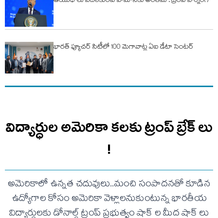
ఆయుధాలు వదలకుంటే హమాస్‌కు అంతమే : ట్రంప్‌ వార్నింగ్‌
భారత్ ఫ్యూచర్ సిటీలో 100 మెగావాట్ల ఏఐ డేటా సెంటర్
విద్యార్ధుల అమెరికా కలకు ట్రంప్ బ్రేక్ లు
!
అమెరికాలో ఉన్నత చదువులు..మంచి సంపాదనతో కూడిన
ఉద్యోగాల కోసం అమెరికా వెళ్లాలనుకుంటున్న భారతీయ
విద్యార్ధులకు డోనాల్డ్ ట్రంప్ ప్రభుత్వం షాక్ ల మీద షాక్ లు