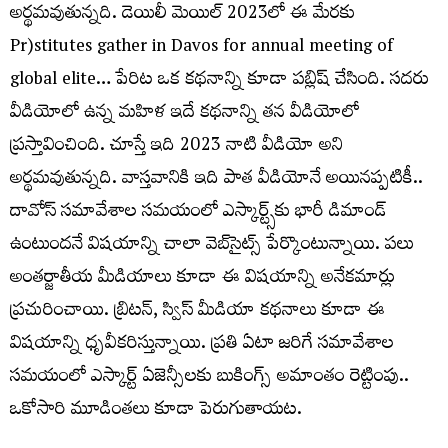
అర్థమవుతున్నది. డెయిలీ మెయిల్‌ 2023లో ఈ మేరకు
Pr)stitutes gather in Davos for annual meeting of
global elite… పేరిట ఒక కథనాన్ని కూడా పబ్లిష్‌ చేసింది. సదరు
వీడియోలో ఉన్న మహిళ ఇదే కథనాన్ని తన వీడియోలో
ప్రస్తావించింది. చూస్తే ఇది 2023 నాటి వీడియో అని
అర్థమవుతున్నది. వాస్తవానికి ఇది పాత వీడియోనే అయినప్పటికీ..
దావోస్‌ సమావేశాల సమయంలో ఎస్కార్ట్స్‌కు భారీ డిమాండ్‌
ఉంటుందనే విషయాన్ని చాలా వెబ్‌సైట్స్‌ పేర్కొంటున్నాయి. పలు
అంతర్జాతీయ మీడియాలు కూడా ఈ విషయాన్ని అనేకమార్లు
ప్రచురించాయి. బ్రిటన్‌, స్విస్‌ మీడియా కథనాలు కూడా ఈ
విషయాన్ని ధృవీకరిస్తున్నాయి. ప్రతి ఏటా జరిగే సమావేశాల
సమయంలో ఎస్కార్ట్‌ ఏజెన్సీలకు బుకింగ్స్‌ అమాంతం రెట్టింపు..
ఒకోసారి మూడింతలు కూడా పెరుగుతాయట.