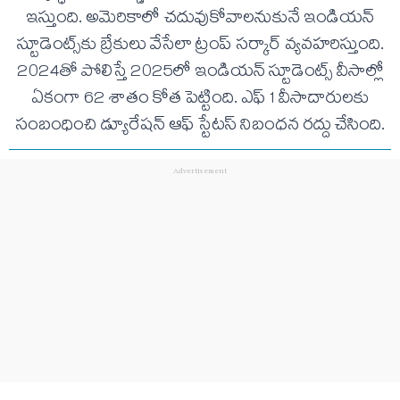
ఇస్తుంది. అమెరికాలో చదువుకోవాలనుకునే ఇండియన్
స్టూడెంట్స్‌కు బ్రేకులు వేసేలా ట్రంప్ సర్కార్ వ్యవహరిస్తుంది.
2024తో పోలిస్తే 2025లో ఇండియన్ స్టూడెంట్స్ వీసాల్లో
ఏకంగా 62 శాతం కోత పెట్టింది. ఎఫ్ 1 వీసాదారులకు
సంబంధించి డ్యూరేషన్ ఆఫ్ స్టేటస్ నిబంధన రద్దు చేసింది.