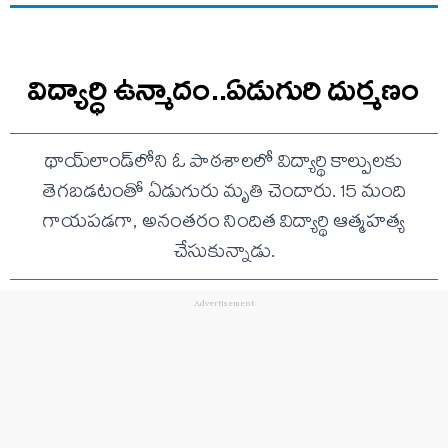
విద్యార్ధి ఉన్మాదం..ఏడుగురి దుర్మణం
థాయ్‌లాండ్‌లోని ఓ పాఠశాలలో విద్యార్థి కాల్పులకు
తెగబడటంతో ఏడుగురు మృతి చెందారు. 15 మంది
గాయపడగా, అనంతరం నిందిత విద్యార్థి ఆత్మహత్య
చేసుకున్నాడు.