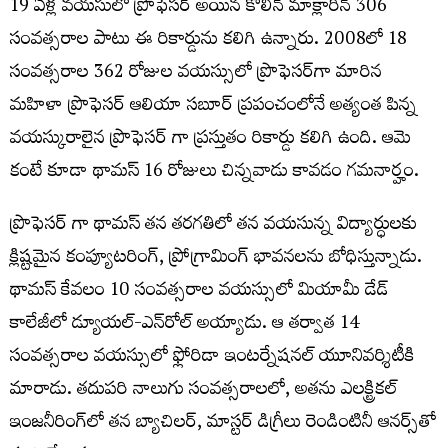
19 ఏళ్ల వయసులో ప్రొఫెసర్ అయిన కోలిన్ మాక్లారిన్ 306
సంవత్సరాల పాటు ఈ రికార్డును కలిగి ఉన్నారు. 2008లో 18
సంవత్సరాల 362 రోజుల వయస్సులో ప్రొఫెసర్‌గా మారిన
మహిళా ప్రొఫెసర్ ఆలియా సబూర్ ప్రపంచంలోనే అత్యంత పిన్న
వయస్కురాలైన ప్రొఫెసర్ గా ప్రస్తుతం రికార్డు కలిగి ఉంది. ఆమె
కంటే కూడా థామస్ 16 రోజులు చిన్నవాడు కావడం గమనార్హం.
ప్రొఫెసర్ గా థామస్ తన తరగతిలో తన వయసున్న విద్యార్ధులకు
క్లిష్టమైన కంప్యూటరింగ్, ప్రోగ్రామింగ్ భావనలను బోధిస్తున్నాడు.
థామస్ కేవలం 10 సంవత్సరాల వయస్సులో మియామీ డేడ్
కాలేజీలో డ్యూయల్-ఎన్‌రోల్ అయ్యాడు. ఆ తర్వాత 14
సంవత్సరాల వయస్సులో ఫ్లోరిడా ఇంటర్నేషనల్ యూనివర్శిటీకి
మారాడు. తదుపరి నాలుగు సంవత్సరాలలో, అతను ఎలక్ట్రికల్
ఇంజనీరింగ్‌లో తన బ్యాచిలర్, మాస్టర్ డిగ్రీలు రెండింటినీ ఆనర్స్‌తో