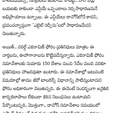
పొలిటీషియన్స్‌, సెలెబ్రిటీలు ఉంటారు. కాబట్టి.. వారి పేర్లు
బయటకు రాకుండా ఎన్డీయే ఒప్పందాలు సర్వసాధారణమనే
అభిప్రాయాలు ఉన్నాయి. ఈ ఎన్డీయేలు దావోస్‌లోనే కాదని,
ప్రపంచవ్యాప్తంగా ‘ఎలైట్‌ సర్వీసు’లలో సాధారణమేనని
చెబుతున్నారు.
అయితే.. వరల్డ్‌ ఎకనామిక్‌ ఫోరం ప్రతినిధులు మాత్రం ఈ
వార్తలను, ఊహాగానాలను కొట్టిపడేస్తున్నారు. ఎకనామిక్‌ ఫోరం
సమావేశాలకు సుమారు 130 దేశాల నుంచి 3వేల మంది వరకూ
ప్రతినిధులు హాజరవుతూ ఉంటారు. ఈ సమావేశాల్లో ఇటువంటి
విషయాల్లో తాము జీరో టాలరెన్స్‌ విధానాన్ని పాటిస్తుంటామని
ఫోరం అధికారంగా చెబుతున్నది. ఈ ఈవెంట్‌ సందర్భంగా అనైతిక
కార్యకలాపాలు లేకుండా కఠిన నిబంధనలు ఉంటాయని
పేర్కొంటున్నది. మొత్తంగా.. దావోస్‌ సమావేశాల సమయంలో