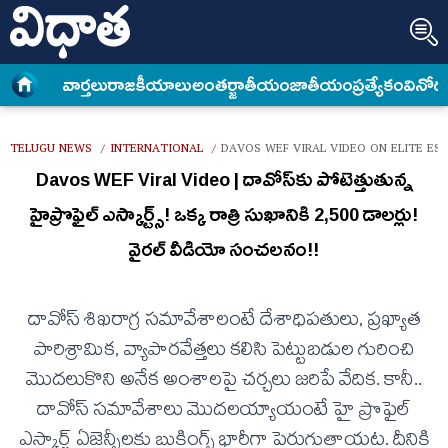
వార్త‌లు
రాజకీయాలు
అంత‌ర్జాతీయం
జాతీయం
ప్రత్యేకం
వినోద
TELUGU NEWS
INTERNATIONAL
DAVOS WEF VIRAL VIDEO ON ELITE ES
/
/
Davos WEF Viral Video | దావోస్‌కు పోటెత్తుతున్న
హైప్రొఫైల్‌ ఎస్కార్ట్స్‌! ఒక్క రాత్రి సుఖానికి 2,500 డాలర్లు!
వైరల్ వీడియో సంచలనం!!
దావోస్ శిఖరాగ్ర సమావేశాలంటే దేశాధిపతులు, ప్రఖ్యాత
పారిశ్రామిక, వ్యాపారవేత్తలు కలిసి పెట్టుబడుల గురించి
మొదలుకొని అనేక అంశాలపై చర్చలు జరిపే వేదిక. కానీ..
దావోస్ సమావేశాలు మొదలయ్యాయంటే హై ప్రొఫైల్
ఎస్కార్ట్ ఏజెన్సీలకు బుకింగ్స్ భారీగా పెరుగుతాయట. దీనికి