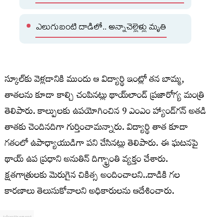
ఎలుగుబంటి దాడిలో.. అన్నాచెల్లెళ్లు మృతి
స్కూల్‌కు వెళ్లడానికి ముందు ఆ విద్యార్థి ఇంట్లో తన బామ్మ,
తాతలను కూడా కాల్చి చంపినట్లు థాయ్‌లాండ్ ప్రజారోగ్య మంత్రి
తెలిపారు. కాల్పులకు ఉపయోగించిన 9 ఎంఎం హ్యాండ్‌గన్ అతడి
తాతకు చెందినదిగా గుర్తించామన్నారు. విద్యార్థి తాత కూడా
గతంలో ఉపాధ్యాయుడిగా పని చేసినట్లు తెలిపారు. ఈ ఘటనపై
థాయ్ ఉప ప్రధాని అనుతిన్ దిగ్భ్రాంతి వ్యక్తం చేశారు.
క్షతగాత్రులకు మెరుగైన చికిత్స అందించాలని..దాడికి గల
కారణాలు తెలుసుకోవాలని అధికారులను ఆదేశించారు.