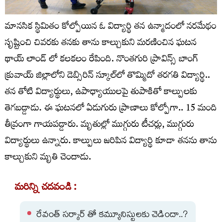
మానసిక స్థిమితం కోల్పోయిన ఓ విద్యార్థి తన ఉన్మాదంలో నరమేథం
సృష్టించి చివరకు తనకు తాను కాల్చుకుని మరణించిన ఘటన
థాయ్ లాండ్ లో కలకలం రేపింది. నొంతగురి ప్రావిన్స్‌ బాంగ్‌
క్రువాయ్‌ జిల్లాలోని డెబ్సిరిన్ స్కూల్‌లో తొమ్మిదో తరగతి విద్యార్థి..
తన తోటి విద్యార్థులు, ఉపాధ్యాయులపై తుపాకితో కాల్పులకు
తెగబడ్డాడు. ఈ ఘటనలో ఏడుగురు ప్రాణాలు కోల్పోగా.. 15 మంది
తీవ్రంగా గాయపడ్డారు. మృతుల్లో ముగ్గురు టీచర్లు, ముగ్గురు
విద్యార్థులు ఉన్నారు. కాల్పులు జరిపిన విద్యార్థి కూడా తనను తాను
కాల్చుకుని మృతి చెందాడు.
మరిన్ని చదవండి :
రేవంత్ సర్కార్ తో కమ్యూనిస్టులకు చెడిందా..?