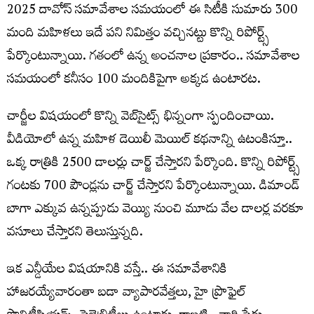
2025 దావోస్‌ సమావేశాల సమయంలో ఈ సిటీకి సుమారు 300
మంది మహిళలు ఇదే పని నిమిత్తం వచ్చినట్టు కొన్ని రిపోర్ట్స్‌
పేర్కొంటున్నాయి. గతంలో ఉన్న అంచనాల ప్రకారం.. సమావేశాల
సమయంలో కనీసం 100 మందికిపైగా అక్కడ ఉంటారట.
చార్జీల విషయంలో కొన్ని వెబ్‌సైట్స్‌ భిన్నంగా స్పందించాయి.
వీడియోలో ఉన్న మహిళ డెయిలీ మెయిల్‌ కథనాన్ని ఉటంకిస్తూ..
ఒక్క రాత్రికి 2500 డాలర్లు చార్జ్‌ చేస్తారని పేర్కొంది. కొన్ని రిపోర్ట్స్‌
గంటకు 700 పౌండ్లను చార్జ్‌ చేస్తారని పేర్కొంటున్నాయి. డిమాండ్‌
బాగా ఎక్కువ ఉన్నప్పుడు వెయ్యి నుంచి మూడు వేల డాలర్ల వరకూ
వసూలు చేస్తారని తెలుస్తున్నది.
ఇక ఎన్డీయేల విషయానికి వస్తే.. ఈ సమావేశానికి
హాజరయ్యేవారంతా బడా వ్యాపారవేత్తలు, హై ప్రొఫైల్‌