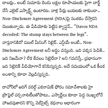
డాలర్లు.. అంటే సుమారు రెండు లక్షల రూపాయలకు పైగా చార్జ్‌
చేసే ఎలైట్‌ ఎస్కార్ట్స్‌ ఉంటారట. వాళ్ల పేర్లు బయటకు రాకుండా..
Non-Disclosure Agreement (NDA)పై సంతకం చేస్తారని
చెబుతున్నారు. ఈ వీడియోకు పెట్టిన క్యాప్షన్‌.. “Davos NDA
decoded: The stump stays between the legs”.
వాస్తవానికిదో డబుల్‌ మీనింగ్‌ సెటైర్‌. ఎన్డీయే అంటే.. Non-
Disclosure Agreement అనీ అర్థం వస్తుంది. ఇది పక్కన పెడితే..
ఇది నిజమేనా? లేక కేవలం సెటైరేనా? అని గమనిస్తే.. ప్రధానంగా
ఇది సెటైరిక్‌ వీడియోగానే కనిపిస్తున్నది. అదే సమయంలో ఒక కీలక
అంశాన్ని కూడా వెల్లడిస్తున్నది.
దావోస్‌లో జరిగే వరల్డ్‌ ఎకనామిక్‌ ఫోరం సమావేశాలకు హై
ప్రొఫైల్‌ పర్సనాలిటీలతోపాటు.. ఎస్కార్ట్‌లు కూడా పెద్ద సంఖ్యలోనే
హాజరవుతారని కొన్ని వెబ్‌సైట్స్‌ కథనాల ఆధారంగా