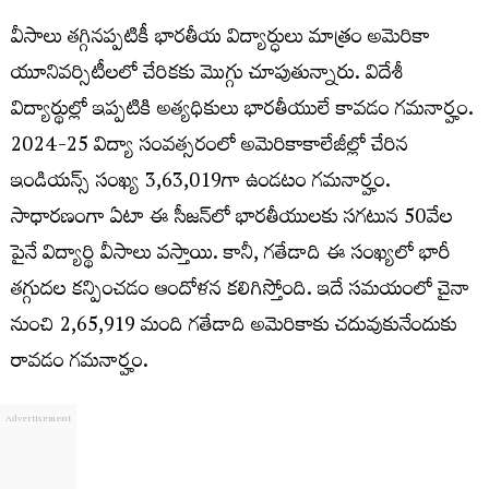
వీసాలు తగ్గినప్పటికీ భారతీయ విద్యార్ధులు మాత్రం అమెరికా
యూనివర్సిటీలలో చేరికకు మొగ్గు చూపుతున్నారు. విదేశీ
విద్యార్థుల్లో ఇప్పటికి అత్యధికులు భారతీయులే కావడం గమనార్హం.
2024-25 విద్యా సంవత్సరంలో అమెరికాకాలేజీల్లో చేరిన
ఇండియన్స్ సంఖ్య 3,63,019గా ఉండటం గమనార్హం.
సాధారణంగా ఏటా ఈ సీజన్‌లో భారతీయులకు సగటున 50వేల
పైనే విద్యార్థి వీసాలు వస్తాయి. కానీ, గతేడాది ఈ సంఖ్యలో భారీ
తగ్గుదల కన్పించడం ఆందోళన కలిగిస్తోంది. ఇదే సమయంలో చైనా
నుంచి 2,65,919 మంది గతేడాది అమెరికాకు చదువుకునేందుకు
రావడం గమనార్హం.