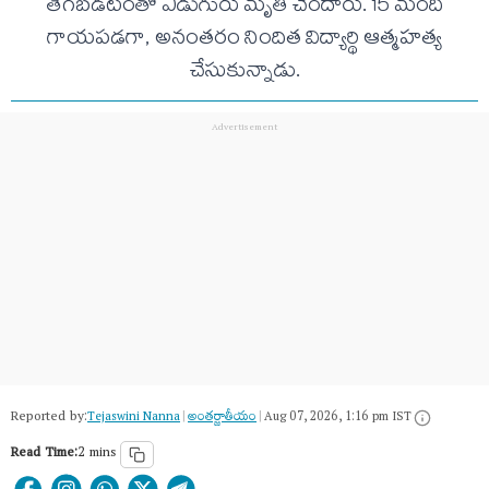
తెగబడటంతో ఏడుగురు మృతి చెందారు. 15 మంది
గాయపడగా, అనంతరం నిందిత విద్యార్థి ఆత్మహత్య
చేసుకున్నాడు.
Reported by:
Tejaswini Nanna
|
అంత‌ర్జాతీయం
|
Aug 07, 2026, 1:16 pm IST
Read Time:
2 mins