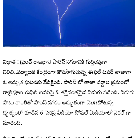
విధాత : ఫ్రెంచ్ రాజధాని పారిస్ నగరానికి గుర్తింపుగా
నిలిచి..పర్యాటక కేంద్రంగా కొనసాగుతున్న ఈఫిల్ టవర్ తాజాగా
ఓ అద్బుత ఘటనకు వేదికైంది. పారిస్ లో తాజా వర్షాల క్రమంలో
రాత్రిపూట ఈఫిల్ టవర్‌పై ఓ శక్తివంతమైన పిడుగు పడింది. పిడుగు
పాటు కాంతితో పారిస్ నగరం అద్భుతంగా వెలిగిపోతున్న
దృశ్యంతో కూడిన 6-సెకన్ల వీడియో సోషల్ మీడియాలో వైరల్ గా
మారింది.