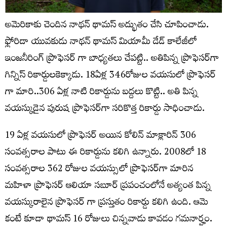
అమెరికాకు చెందిన నాథన్ థామస్ అద్భుతం చేసి చూపించాడు.
ఫ్లోరిడా యువకుడు నాథన్ థామస్ మియామీ డేడ్ కాలేజీలో
ఇంజనీరింగ్ ప్రొఫెసర్ గా బాధ్యతలు చేపట్టి.. అతిపిన్న ప్రొఫెసర్‌గా
గిన్నిస్‌ రికార్డులకెక్కాడు. 18ఏళ్ల 346రోజుల వయసులో ప్రొఫెసర్
గా మారి..306 ఏళ్ల నాటి రికార్డును బద్దలు కొట్టి.. అతి పిన్న
వయస్కుడైన పురుష ప్రొఫెసర్‌గా సరికొత్త రికార్డు సాధించాడు.
19 ఏళ్ల వయసులో ప్రొఫెసర్ అయిన కోలిన్ మాక్లారిన్ 306
సంవత్సరాల పాటు ఈ రికార్డును కలిగి ఉన్నారు. 2008లో 18
సంవత్సరాల 362 రోజుల వయస్సులో ప్రొఫెసర్‌గా మారిన
మహిళా ప్రొఫెసర్ ఆలియా సబూర్ ప్రపంచంలోనే అత్యంత పిన్న
వయస్కురాలైన ప్రొఫెసర్ గా ప్రస్తుతం రికార్డు కలిగి ఉంది. ఆమె
కంటే కూడా థామస్ 16 రోజులు చిన్నవాడు కావడం గమనార్హం.