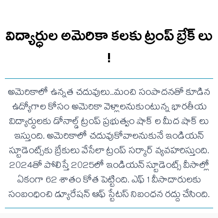
విద్యార్ధుల అమెరికా కలకు ట్రంప్ బ్రేక్ లు
!
అమెరికాలో ఉన్నత చదువులు..మంచి సంపాదనతో కూడిన
ఉద్యోగాల కోసం అమెరికా వెళ్లాలనుకుంటున్న భారతీయ
విద్యార్ధులకు డోనాల్డ్ ట్రంప్ ప్రభుత్వం షాక్ ల మీద షాక్ లు
ఇస్తుంది. అమెరికాలో చదువుకోవాలనుకునే ఇండియన్
స్టూడెంట్స్‌కు బ్రేకులు వేసేలా ట్రంప్ సర్కార్ వ్యవహరిస్తుంది.
2024తో పోలిస్తే 2025లో ఇండియన్ స్టూడెంట్స్ వీసాల్లో
ఏకంగా 62 శాతం కోత పెట్టింది. ఎఫ్ 1 వీసాదారులకు
సంబంధించి డ్యూరేషన్ ఆఫ్ స్టేటస్ నిబంధన రద్దు చేసింది.