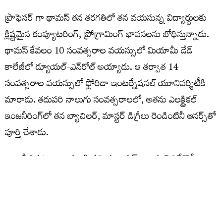
ప్రొఫెసర్ గా థామస్ తన తరగతిలో తన వయసున్న విద్యార్ధులకు
క్లిష్టమైన కంప్యూటరింగ్, ప్రోగ్రామింగ్ భావనలను బోధిస్తున్నాడు.
థామస్ కేవలం 10 సంవత్సరాల వయస్సులో మియామీ డేడ్
కాలేజీలో డ్యూయల్-ఎన్‌రోల్ అయ్యాడు. ఆ తర్వాత 14
సంవత్సరాల వయస్సులో ఫ్లోరిడా ఇంటర్నేషనల్ యూనివర్శిటీకి
మారాడు. తదుపరి నాలుగు సంవత్సరాలలో, అతను ఎలక్ట్రికల్
ఇంజనీరింగ్‌లో తన బ్యాచిలర్, మాస్టర్ డిగ్రీలు రెండింటినీ ఆనర్స్‌తో
పూర్తి చేశాడు.
ఇంజనీర్ల కుటుంబం నుండి వచ్చిన థామస్.. తాను పెరిగేకొద్దీ
గణితం తనకు సహజంగానే అబ్బిందని చెప్పాడు. కష్టమైన
విషయాలను కూడా తన తల్లి తేలికగా అనిపించేలా చేసేదని, ఆ
గుణం తాను అప్పట్లో గ్రహించిన దానికంటే ఎక్కువగా తనలో