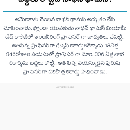
అమెరికాకు చెందిన నాథన్ థామస్ అద్భుతం చేసి
చూపించాడు. ఫ్లోరిడా యువకుడు నాథన్ థామస్ మియామీ
డేడ్ కాలేజీలో ఇంజనీరింగ్ ప్రొఫెసర్ గా బాధ్యతలు చేపట్టి..
అతిపిన్న ప్రొఫెసర్‌గా గిన్నిస్‌ రికార్డులకెక్కాడు. 18ఏళ్ల
346రోజుల వయసులో ప్రొఫెసర్ గా మారి..306 ఏళ్ల నాటి
రికార్డును బద్దలు కొట్టి.. అతి పిన్న వయస్కుడైన పురుష
ప్రొఫెసర్‌గా సరికొత్త రికార్డు సాధించాడు.