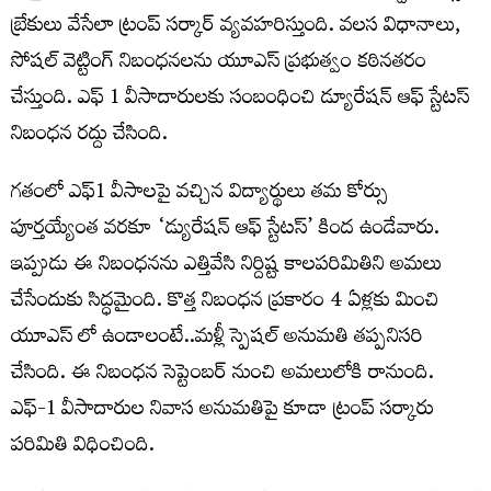
బ్రేకులు వేసేలా ట్రంప్ సర్కార్ వ్యవహరిస్తుంది. వలస విధానాలు,
సోషల్ వెట్టింగ్ నిబంధనలను యూఎస్ ప్రభుత్వం కఠినతరం
చేస్తుంది. ఎఫ్ 1 వీసాదారులకు సంబంధించి డ్యూరేషన్ ఆఫ్ స్టేటస్
నిబంధన రద్దు చేసింది.
గతంలో ఎఫ్‌1 వీసాలపై వచ్చిన విద్యార్థులు తమ కోర్సు
పూర్తయ్యేంత వరకూ ‘డ్యురేషన్‌ ఆఫ్‌ స్టేటస్‌’ కింద ఉండేవారు.
ఇప్పుడు ఈ నిబంధనను ఎత్తివేసి నిర్దిష్ట కాలపరిమితిని అమలు
చేసేందుకు సిద్ధమైంది. కొత్త నిబంధన ప్రకారం 4 ఏళ్లకు మించి
యూఎస్ లో ఉండాలంటే..మళ్లీ స్పెషల్ అనుమతి తప్పనిసరి
చేసింది. ఈ నిబంధన సెప్టెంబర్ నుంచి అమలులోకి రానుంది.
ఎఫ్‌-1 వీసాదారుల నివాస అనుమతిపై కూడా ట్రంప్‌ సర్కారు
పరిమితి విధించింది.