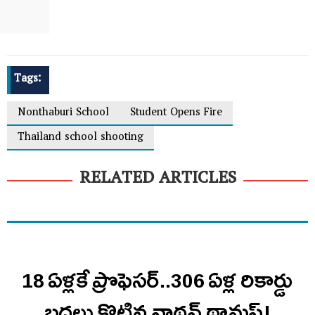
Tags:
Nonthaburi School
Student Opens Fire
Thailand school shooting
RELATED ARTICLES
18 ఏళ్లకే ప్రొఫెసర్‌..306 ఏళ్ల రికార్డు
బద్దలు కొట్టిన నాథన్ థామస్!