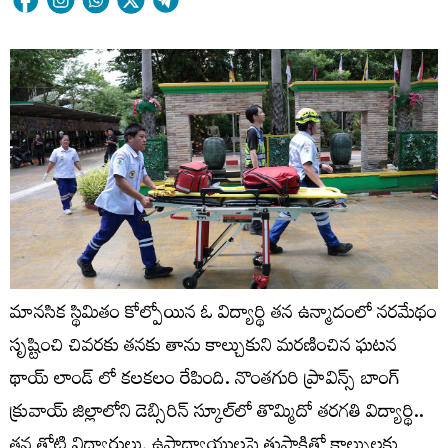
మానసిక స్థిమితం కోల్పోయిన ఓ విద్యార్థి తన ఉన్మాదంలో నరమేథం
సృష్టించి చివరకు తనకు తాను కాల్చుకుని మరణించిన ఘటన
థాయ్ లాండ్ లో కలకలం రేపింది. నొంతగురి ప్రావిన్స్‌ బాంగ్‌
క్రువాయ్‌ జిల్లాలోని డెబ్సిరిన్ స్కూల్‌లో తొమ్మిదో తరగతి విద్యార్థి..
తన తోటి విద్యార్థులు, ఉపాధ్యాయులపై తుపాకితో కాల్పులకు