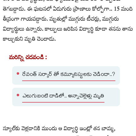
తెగబడ్డాడు. ఈ ఘటనలో ఏడుగురు ప్రాణాలు కోల్పోగా.. 15 మంది
తీవ్రంగా గాయపడ్డారు. మృతుల్లో ముగ్గురు టీచర్లు, ముగ్గురు
విద్యార్థులు ఉన్నారు. కాల్పులు జరిపిన విద్యార్థి కూడా తనను తాను
కాల్చుకుని మృతి చెందాడు.
మరిన్ని చదవండి :
రేవంత్ సర్కార్ తో కమ్యూనిస్టులకు చెడిందా..?
ఎలుగుబంటి దాడిలో.. అన్నాచెల్లెళ్లు మృతి
స్కూల్‌కు వెళ్లడానికి ముందు ఆ విద్యార్థి ఇంట్లో తన బామ్మ,