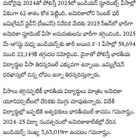
మరోవైపు 2024తో పోలిస్తే 2025లో ఇండియన్ స్టూడెంట్స్ వీసాల్లో
ఏకంగా 62 శాతం కోత పెట్టింది. అమెరికాలోని సెంటర్‌ ఫర్‌
ఇమిగ్రేషన్‌ స్టడీస్‌ (సీఐఎస్‌) నివేదిక మేరకు 2025 సీజన్‌లో భారీగా
అమెరికా స్టూడెంట్ వీసా అనుమతులను భారీగా తగ్గించింది. 2025
మే-ఆగస్టు మధ్య ఇండియన్స్‌కు జారీ అయిన F-1 వీసాల్లో 58,694
నుంచి 22,149కి తగ్గుదల నమోదైంది. చైనాతో పోలిస్తే భారతీయ
విద్యార్థుల వీసా తిరస్కరణలే ఎక్కువగా ఉన్నాయి. ఇమ్మిగ్రేషన్
దరఖాస్తులో చిన్న లోపం ఉన్నా తిరస్కరిస్తున్నారు.
వీసాలు తగ్గినప్పటికీ భారతీయ విద్యార్ధులు మాత్రం అమెరికా
యూనివర్సిటీలలో చేరికకు మొగ్గు చూపుతున్నారు. విదేశీ
విద్యార్థుల్లో ఇప్పటికి అత్యధికులు భారతీయులే కావడం గమనార్హం.
2024-25 విద్యా సంవత్సరంలో అమెరికాకాలేజీల్లో చేరిన
ఇండియన్స్ సంఖ్య 3,63,019గా ఉండటం గమనార్హం.