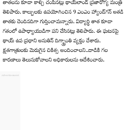
తాతలను కూడా కాల్చి చంపినట్లు థాయ్‌లాండ్ ప్రజారోగ్య మంత్రి
తెలిపారు. కాల్పులకు ఉపయోగించిన 9 ఎంఎం హ్యాండ్‌గన్ అతడి
తాతకు చెందినదిగా గుర్తించామన్నారు. విద్యార్థి తాత కూడా
గతంలో ఉపాధ్యాయుడిగా పని చేసినట్లు తెలిపారు. ఈ ఘటనపై
థాయ్ ఉప ప్రధాని అనుతిన్ దిగ్భ్రాంతి వ్యక్తం చేశారు.
క్షతగాత్రులకు మెరుగైన చికిత్స అందించాలని..దాడికి గల
కారణాలు తెలుసుకోవాలని అధికారులను ఆదేశించారు.