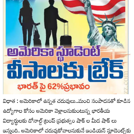
విధాత : అమెరికాలో ఉన్నత చదువులు..మంచి సంపాదనతో కూడిన
ఉద్యోగాల కోసం అమెరికా వెళ్లాలనుకుంటున్న భారతీయ
విద్యార్ధులకు డోనాల్డ్ ట్రంప్ ప్రభుత్వం షాక్ ల మీద షాక్ లు
ఇస్తుంది. అమెరికాలో చదువుకోవాలనుకునే ఇండియన్ స్టూడెంట్స్‌కు