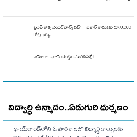
ట్రంప్‌ కొత్త ‘ఎయిర్​ఫోర్స్​ వన్​’… ఖతార్‌ కానుకకు రూ.8,000
కోట్ల ఖర్చు!
అమెరికా-ఇరాన్‌ యుద్ధం ముగిసినట్లే !
విద్యార్ధి ఉన్మాదం..ఏడుగురి దుర్మణం
థాయ్‌లాండ్‌లోని ఓ పాఠశాలలో విద్యార్థి కాల్పులకు