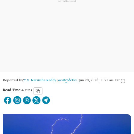
Reported by:
Y.V. Narsimha Reddy
|
అంత‌ర్జాతీయం
|
Jun 28, 2026, 11:25 am IST
Read Time:
4 mins