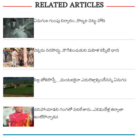
RELATED ARTICLES
ఏనుగుల గుంపు నిర్వాకం..కొబ్బరి చెట్టు చోరీ!
చెట్లను నరకొద్దు..కౌగిలించుకుని మహిళ కన్నీటి ధార!
పిల్ల జోలికొస్తే…మంటలకైనా ఎదురెళ్లాల్సిందేనన్న ఏనుగు!
చనిపోయాడని గంగలో వదిలేశారు..ఎనిమిదేళ్ల తర్వాతా
ఇంటికొచ్చాడు!