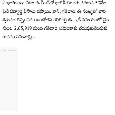
సాధారణంగా ఏటా ఈ సీజన్‌లో భారతీయులకు సగటున 50వేల
పైనే విద్యార్థి వీసాలు వస్తాయి. కానీ, గతేడాది ఈ సంఖ్యలో భారీ
తగ్గుదల కన్పించడం ఆందోళన కలిగిస్తోంది. ఇదే సమయంలో చైనా
నుంచి 2,65,919 మంది గతేడాది అమెరికాకు చదువుకునేందుకు
రావడం గమనార్హం.