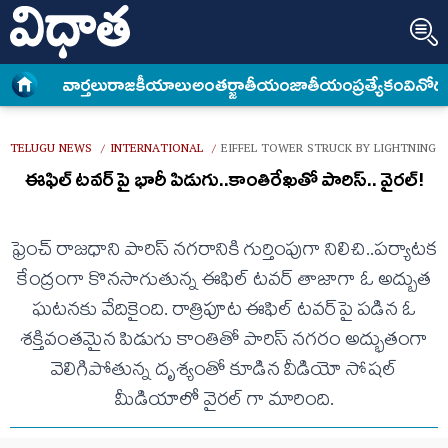
వార్త‌లు
రాజకీయాలు
అంత‌ర్జాతీయం
జాతీయం
ప్రత్యేకం
వినోద
TELUGU NEWS
INTERNATIONAL
EIFFEL TOWER STRUCK BY LIGHTNING P
/
/
ఈఫిల్ టవర్‌ పై భారీ పిడుగు..కాంతిరేఖతో పారిస్.. వైరల్!
ఫ్రెంచ్ రాజధాని పారిస్ నగరానికి గుర్తింపుగా నిలిచి..పర్యాటక
కేంద్రంగా కొనసాగుతున్న ఈఫిల్ టవర్ తాజాగా ఓ అద్బుత
ఘటనకు వేదికైంది. రాత్రిపూట ఈఫిల్ టవర్‌పై పడిన ఓ
శక్తివంతమైన పిడుగు కాంతితో పారిస్ నగరం అద్భుతంగా
వెలిగిపోతున్న దృశ్యంతో కూడిన వీడియో సోషల్
మీడియాలో వైరల్ గా మారింది.