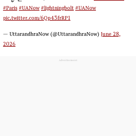
#Paris
#UANow
#lightningbolt
#UANow
pic.twitter.com/6Qp43frRP1
— UttarandhraNow (@UttarandhraNow)
June 28,
2026