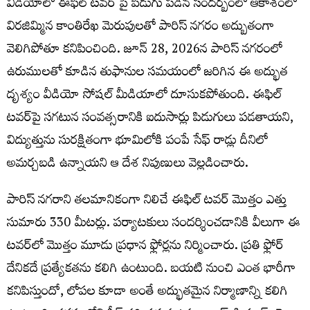
వీడియోలో ఈఫిల్ టవర్ పై పిడుగు పడిన సందర్బంలో ఆకాశంలో
విరజిమ్మిన కాంతిరేఖ మెరుపులతో పారిస్ నగరం అద్బుతంగా
వెలిగిపోతూ కనిపించింది. జూన్ 28, 2026న పారిస్ నగరంలో
ఉరుములతో కూడిన తుఫానుల సమయంలో జరిగిన ఈ అద్భుత
దృశ్యం వీడియో సోషల్ మీడియాలో దూసుకపోతుంది. ఈఫిల్
టవర్‌పై సగటున సంవత్సరానికి ఐదుసార్లు పిడుగులు పడతాయని,
విద్యుత్తును సురక్షితంగా భూమిలోకి పంపే సేఫ్ రాడ్లు దీనిలో
అమర్చబడి ఉన్నాయని ఆ దేశ నిపుణులు వెల్లడించారు.
పారిస్ నగరాని తలమానికంగా నిలిచే ఈఫిల్ టవర్ మొత్తం ఎత్తు
సుమారు 330 మీటర్లు. పర్యాటకులు సందర్శించడానికి వీలుగా ఈ
టవర్‌లో మొత్తం మూడు ప్రధాన ఫ్లోర్లను నిర్మించారు. ప్రతి ఫ్లోర్
దేనికదే ప్రత్యేకతను కలిగి ఉంటుంది. బయటి నుంచి ఎంత భారీగా
కనిపిస్తుందో, లోపల కూడా అంతే అద్భుతమైన నిర్మాణాన్ని కలిగి