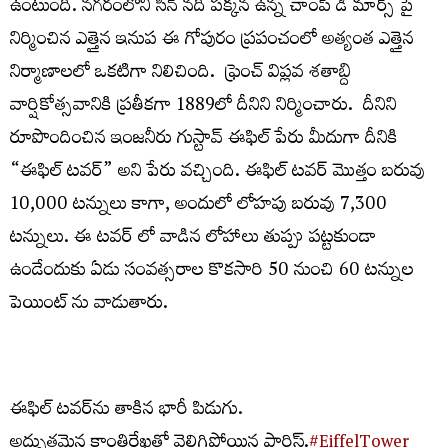
ఉంటుంది. నగరంలోని సీన్ నది పక్కన ఉన్న చాంప్ డి మార్స్ పై
నిర్మించిన ఎత్తైన ఇనుప ఈ గోపురం ప్రపంచంలో అత్యంత ఎత్తైన
నిర్మాణాలలో ఒకటిగా నిలిచింది. ఫ్రెంచ్ విప్లవ శతాబ్ది
వార్షికోత్సవానికి ప్రతీకగా 1889లో దీనిని నిర్మించారు. దీనిని
రూపొందించిన ఇంజనీరు గుస్టావ్ ఈఫిల్ పేరు మీదుగా దీనికి
“ఈఫిల్ టవర్” అని పేరు వచ్చింది. ఈఫిల్ టవర్ మొత్తం బరువు
10,000 టన్నులు కాగా, అందులో లోహపు బరువు 7,300
టన్నులు. ఈ టవర్ లో వాడిన లోహాలు తుప్పు పట్టకుండా
ఉండేందుకు ఏడు సంవత్సరాల కొకసారి 50 నుంచి 60 టన్నుల
పెయింట్ ను వాడుతారు.
ఈఫిల్ టవర్‌ను తాకిన భారీ పిడుగు.
అద్భుతమైన కాంతిరేఖతో వెలిగిపోయిన పారిస్.
#EiffelTower