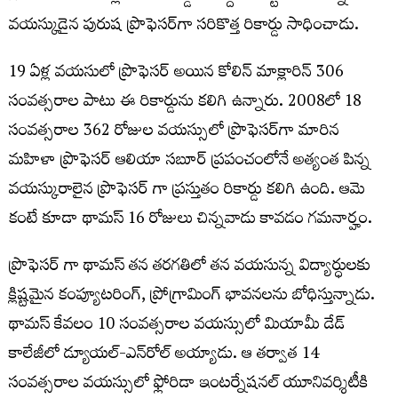
వయస్కుడైన పురుష ప్రొఫెసర్‌గా సరికొత్త రికార్డు సాధించాడు.
19 ఏళ్ల వయసులో ప్రొఫెసర్ అయిన కోలిన్ మాక్లారిన్ 306
సంవత్సరాల పాటు ఈ రికార్డును కలిగి ఉన్నారు. 2008లో 18
సంవత్సరాల 362 రోజుల వయస్సులో ప్రొఫెసర్‌గా మారిన
మహిళా ప్రొఫెసర్ ఆలియా సబూర్ ప్రపంచంలోనే అత్యంత పిన్న
వయస్కురాలైన ప్రొఫెసర్ గా ప్రస్తుతం రికార్డు కలిగి ఉంది. ఆమె
కంటే కూడా థామస్ 16 రోజులు చిన్నవాడు కావడం గమనార్హం.
ప్రొఫెసర్ గా థామస్ తన తరగతిలో తన వయసున్న విద్యార్ధులకు
క్లిష్టమైన కంప్యూటరింగ్, ప్రోగ్రామింగ్ భావనలను బోధిస్తున్నాడు.
థామస్ కేవలం 10 సంవత్సరాల వయస్సులో మియామీ డేడ్
కాలేజీలో డ్యూయల్-ఎన్‌రోల్ అయ్యాడు. ఆ తర్వాత 14
సంవత్సరాల వయస్సులో ఫ్లోరిడా ఇంటర్నేషనల్ యూనివర్శిటీకి