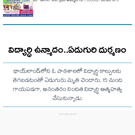
మా ఊరిలో ఐస్ క్రీమ్ అమ్మితే రూ. 5,000/- జరిమానా.!
విద్యార్ధి ఉన్మాదం..ఏడుగురి దుర్మణం
థాయ్‌లాండ్‌లోని ఓ పాఠశాలలో విద్యార్థి కాల్పులకు
తెగబడటంతో ఏడుగురు మృతి చెందారు. 15 మంది
గాయపడగా, అనంతరం నిందిత విద్యార్థి ఆత్మహత్య
చేసుకున్నాడు.