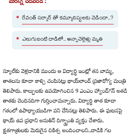
మరిన్ని చదవండి :
రేవంత్ సర్కార్ తో కమ్యూనిస్టులకు చెడిందా..?
ఎలుగుబంటి దాడిలో.. అన్నాచెల్లెళ్లు మృతి
స్కూల్‌కు వెళ్లడానికి ముందు ఆ విద్యార్థి ఇంట్లో తన బామ్మ,
తాతలను కూడా కాల్చి చంపినట్లు థాయ్‌లాండ్ ప్రజారోగ్య మంత్రి
తెలిపారు. కాల్పులకు ఉపయోగించిన 9 ఎంఎం హ్యాండ్‌గన్ అతడి
తాతకు చెందినదిగా గుర్తించామన్నారు. విద్యార్థి తాత కూడా
గతంలో ఉపాధ్యాయుడిగా పని చేసినట్లు తెలిపారు. ఈ ఘటనపై
థాయ్ ఉప ప్రధాని అనుతిన్ దిగ్భ్రాంతి వ్యక్తం చేశారు.
క్షతగాత్రులకు మెరుగైన చికిత్స అందించాలని..దాడికి గల