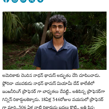
అమెరికాకు చెందిన నాథన్ థామస్ అద్భుతం చేసి చూపించాడు.
ఫ్లోరిడా యువకుడు నాథన్ థామస్ మియామీ డేడ్ కాలేజీలో
ఇంజనీరింగ్ ప్రొఫెసర్ గా బాధ్యతలు చేపట్టి.. అతిపిన్న ప్రొఫెసర్‌గా
గిన్నిస్‌ రికార్డులకెక్కాడు. 18ఏళ్ల 346రోజుల వయసులో ప్రొఫెసర్
గా మారి..306 ఏళ్ల నాటి రికార్డును బద్దలు కొట్టి.. అతి పిన్న