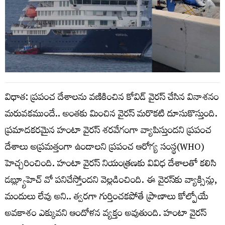
విధాత: ప్రపంచ దేశాలను వణికించిన కోవిడ్ వైరస్ చేసిన వినాశనం
మరువకముందే.. అంతకు మించిన వైరస్ మరొకటి దూసుకొస్తుంది.
ప్రమాదకరమైన హంటా వైరస్ శరవేగంగా వ్యాపిస్తుందని ప్రపంచ
దేశాలు అప్రమత్తంగా ఉండాలని ప్రపంచ ఆరోగ్య సంస్థ(WHO)
హెచ్చరించింది. హంటా వైరస్ నియంత్రణకు వివిధ దేశాలతో కలిసి
డబ్ల్యూహెచ్ వో పనిచేస్తోందని వెల్లడించింది. ఈ వైరస్‌కు వ్యాక్సిన్లు,
మందులు లేవు అని.. త్వరగా గుర్తించకపోతే ప్రాణాలు కోల్పోయే
అవకాశం ఎక్కువని ఆందోళన వ్యక్తం అవుతుంది. హంటా వైరస్