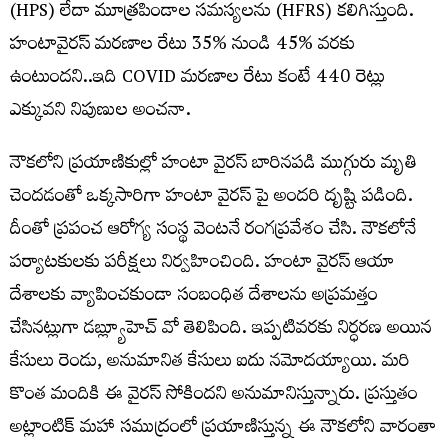
(HPS) లేదా మూత్రపిండాల సమస్యలను (HFRS) కలిగిస్తుంది.
హంటావైరస్ మరణాల రేటు 35% నుండి 45% వరకు
ఉంటుందని..ఇది COVID మరణాల రేటు కంటే 440 రెట్లు
ఎక్కువని నిపుణుల అంచనా.
నౌకలోని ప్రయాణికుల్లో హంటా వైరస్ బారినపడి ముగ్గురు మృతి
చెందడంతో ఒక్కసారిగా హంటా వైరస్ పై అందరి దృష్టి పడింది.
దీంతో ప్రపంచ ఆరోగ్య సంస్థ వెంటనే రంగప్రవేశం చేసి. నౌకలోనే
పర్యాటకులకు పరీక్షలు నిర్వహించింది. హంటా వైరస్ ఆయా
దేశాలకు వ్యాపించకుండా సంబంధిత దేశాలను అప్రమత్తం
చేసినట్లుగా డబ్ల్యూహెచ్ వో తెలిపింది. ఇప్పటివరకు నిర్ధరణ అయిన
కేసులు రెండు, అనుమానిత కేసులు ఐదు నమోదయ్యాయి. మరి
కొంత మందికి ఈ వైరస్‌ సోకిందని అనుమానిస్తున్నారు. ప్రస్తుతం
అట్లాంటిక్‌ మహా సముద్రంలో ప్రయాణిస్తున్న ఈ నౌకలోని వారంతా