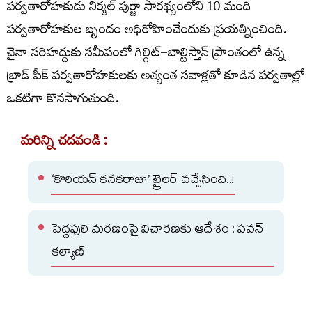
పర్వతారోహకుడు నిర్మల్‌ పుర్జా సారథ్యంలోని 10 మంది
పర్వతారోహకుల బృందం అధిరోహించేందుకు ప్రయత్నించింది.
చైనా సరిహద్దుకు సమీపంలో గిల్గిట్‌–బాల్టిస్తాన్‌ ప్రాంతంలో ఉన్న
బ్రాడ్‌ పీక్‌ పర్వతారోహకులకు అత్యంత సవాళ్లతో కూడిన పర్వతాల్లో
ఒకటిగా కొనసాగుతుంది.
మరిన్ని చదవండి :
‘కొరియన్ కనకరాజు’ ట్రైలర్ వచ్చేసింది..!
పెద్దపులి మరణంపై విచారణకు ఆదేశం : పవన్
కల్యాణ్