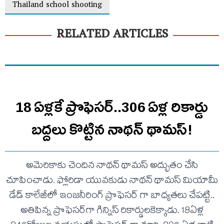
Thailand school shooting
RELATED ARTICLES
18 ఏళ్లకే ప్రొఫెసర్‌..306 ఏళ్ల రికార్డు
బద్దలు కొట్టిన నాథన్ థామస్!
అమెరికాకు చెందిన నాథన్ థామస్ అద్భుతం చేసి
చూపించాడు. ఫ్లోరిడా యువకుడు నాథన్ థామస్ మియామీ
డేడ్ కాలేజీలో ఇంజనీరింగ్ ప్రొఫెసర్ గా బాధ్యతలు చేపట్టి..
అతిపిన్న ప్రొఫెసర్‌గా గిన్నిస్‌ రికార్డులకెక్కాడు. 18ఏళ్ల