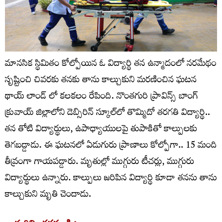
మానసిక స్థిమితం కోల్పోయిన ఓ విద్యార్థి తన ఉన్మాదంలో నరమేథం
సృష్టించి చివరకు తనకు తాను కాల్చుకుని మరణించిన ఘటన
థాయ్ లాండ్ లో కలకలం రేపింది. నొంతగురి ప్రావిన్స్‌ బాంగ్‌
క్రువాయ్‌ జిల్లాలోని డెబ్సిరిన్ స్కూల్‌లో తొమ్మిదో తరగతి విద్యార్థి..
తన తోటి విద్యార్థులు, ఉపాధ్యాయులపై తుపాకితో కాల్పులకు
తెగబడ్డాడు. ఈ ఘటనలో ఏడుగురు ప్రాణాలు కోల్పోగా.. 15 మంది
తీవ్రంగా గాయపడ్డారు. మృతుల్లో ముగ్గురు టీచర్లు, ముగ్గురు
విద్యార్థులు ఉన్నారు. కాల్పులు జరిపిన విద్యార్థి కూడా తనను తాను
కాల్చుకుని మృతి చెందాడు.