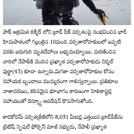
పాక్ ఆక్రమిత కశ్మీర్ లోని బ్రాడ్‌ పీక్‌ పర్వతంపై సంభవించిన భారీ
హిమపాతంలో గల్లంతైన 10మంది పర్వతారోహకులలో ఇప్పటి
వరకు ఐదుగురి మృతదేహాలు లభ్యమయ్యాయి. మరణించిన
వారిలో నేపాలీకి చెందిన ప్రఖ్యాత పర్వతారోహకుడు నిర్మల్‌
పుర్జా(43) కూడా ఉన్నారు.మిగతా పర్వతారోహకుల కోసం
సహాయక బృందాలు ముమ్మరంగా గాలిస్తున్నాయి. ప్రతికూల
వాతావరణం, కఠినమైన భూభాగం కారణంగా హెలికాప్టర్ల
సహాయంతో రెస్క్యూ ఆపరేషన్ కొనసాగుతోంది.
కారకోరమ్‌ పర్వతశ్రేణిలోని 8,051 మీటర్ల ఎత్తయిన బ్రాడ్‌పీక్‌ను
బ్రిటిష్‌ స్పెషల్‌ ఫోర్సెస్‌ మాజీ సభ్యుడు, నేపాలీ ప్రఖ్యాత