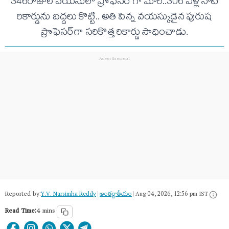
346రోజుల వయసులో ప్రొఫెసర్ గా మారి..306 ఏళ్ల నాటి
రికార్డును బద్దలు కొట్టి.. అతి పిన్న వయస్కుడైన పురుష
ప్రొఫెసర్‌గా సరికొత్త రికార్డు సాధించాడు.
Reported by:
Y.V. Narsimha Reddy
|
అంత‌ర్జాతీయం
|
Aug 04, 2026, 12:56 pm IST
Read Time:
4 mins