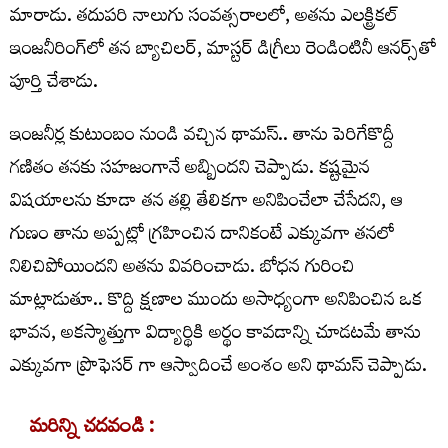
మారాడు. తదుపరి నాలుగు సంవత్సరాలలో, అతను ఎలక్ట్రికల్
ఇంజనీరింగ్‌లో తన బ్యాచిలర్, మాస్టర్ డిగ్రీలు రెండింటినీ ఆనర్స్‌తో
పూర్తి చేశాడు.
ఇంజనీర్ల కుటుంబం నుండి వచ్చిన థామస్.. తాను పెరిగేకొద్దీ
గణితం తనకు సహజంగానే అబ్బిందని చెప్పాడు. కష్టమైన
విషయాలను కూడా తన తల్లి తేలికగా అనిపించేలా చేసేదని, ఆ
గుణం తాను అప్పట్లో గ్రహించిన దానికంటే ఎక్కువగా తనలో
నిలిచిపోయిందని అతను వివరించాడు. బోధన గురించి
మాట్లాడుతూ.. కొద్ది క్షణాల ముందు అసాధ్యంగా అనిపించిన ఒక
భావన, అకస్మాత్తుగా విద్యార్థికి అర్థం కావడాన్ని చూడటమే తాను
ఎక్కువగా ప్రొఫెసర్ గా ఆస్వాదించే అంశం అని థామస్ చెప్పాడు.
మరిన్ని చదవండి :