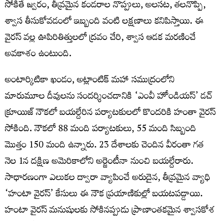
సోకితే జ్వరం, తీవ్రమైన కండరాల నొప్పులు, అలసట, తలనొప్పి,
శ్వాస తీసుకోవడంలో ఇబ్బంది వంటి లక్షణాలు కనిపిస్తాయి. ఈ
వైరస్ వల్ల ఊపిరితిత్తులలో ద్రవం చేరి, శ్వాస ఆడక మరణించే
అవకాశం ఉంటుంది.
అంటార్కిటికా ఖండం, అట్లాంటిక్‌ మహా సముద్రంలోని
మారుమూల దీవులను సందర్శించడానికి ‘ఎంవీ హోండియస్‌’ డచ్
క్రూయిజ్‌ నౌకలో బయల్దేరిన పర్యాటకులలో కొందరికి హంతా వైరస్
సోకింది. నౌకలో 88 మంది పర్యాటకులు, 55 మంది సిబ్బంది
మొత్తం 150 మంది ఉన్నారు. 23 దేశాలకు చెందిన వీరంతా గత
నెల 1న దక్షిణ అమెరికాలోని అర్జెంటీనా నుంచి బయల్దేరారు.
సాధారణంగా ఎలుకల ద్వారా వ్యాపించే అరుదైన, తీవ్రమైన వ్యాధి
‘హంటా వైరస్’ కేసులు ఈ నౌక ప్రయాణికుల్లో బయటపడ్డాయి.
హంటా వైరస్ మనుషులకు సోకినప్పుడు ప్రాణాంతకమైన శ్వాసకోశ