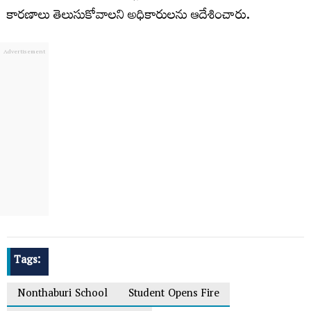
కారణాలు తెలుసుకోవాలని అధికారులను ఆదేశించారు.
Tags:
Nonthaburi School
Student Opens Fire