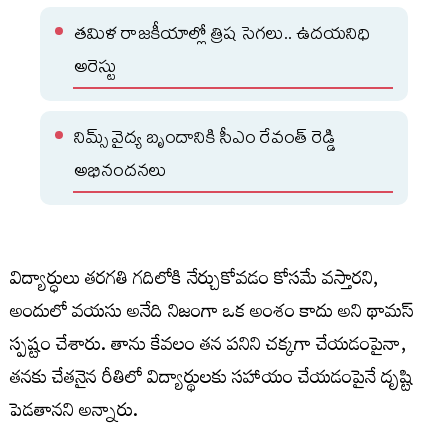
తమిళ రాజకీయాల్లో త్రిష సెగలు.. ఉదయనిధి
అరెస్టు
నిమ్స్ వైద్య బృందానికి సీఎం రేవంత్ రెడ్డి
అభినందనలు
విద్యార్ధులు తరగతి గదిలోకి నేర్చుకోవడం కోసమే వస్తారని,
అందులో వయసు అనేది నిజంగా ఒక అంశం కాదు అని థామస్
స్పష్టం చేశారు. తాను కేవలం తన పనిని చక్కగా చేయడంపైనా,
తనకు చేతనైన రీతిలో విద్యార్థులకు సహాయం చేయడంపైనే దృష్టి
పెడతానని అన్నారు.