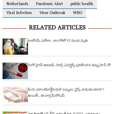
Netherlands
Pandemic Alert
public health
Viral Infection
Virus Outbreak
WHO
RELATED ARTICLES
బాబోయ్ ఎబోలా.. కాంగోలో 101 మంది మృతి
మరో వైరస్‌ అలజడి..హెల్త్‌ ఎమర్జెన్సీ ప్రకటించిన డబ్ల్యుహెచ్ వో
మీరు యాంటిబాక్టీరియల్‌ సబ్బులు, వైప్స్‌ వాడుతుంటారా?
అయితే.. ఈ వార్త మీకోసమే