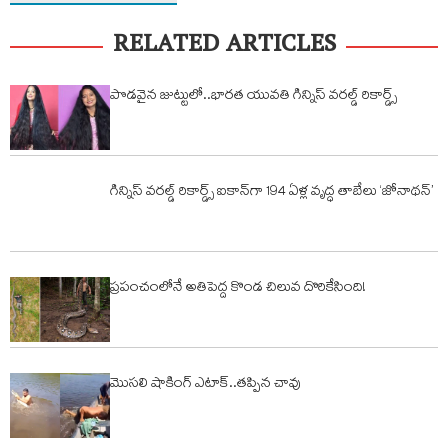
RELATED ARTICLES
పొడవైన జుట్టులో..భారత యువతి గిన్నిస్ వరల్డ్ రికార్డ్స్
గిన్నిస్ వరల్డ్ రికార్డ్స్ ఐకాన్‌గా 194 ఏళ్ల వృద్ధ తాబేలు ‘జోనాథన్’
ప్రపంచంలోనే అతిపెద్ద కొండ చిలువ దొరికేసింది!
మొసలి షాకింగ్ ఎటాక్..తప్పిన చావు