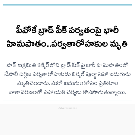
పీవోకే బ్రాడ్ పీక్ పర్వతంపై భారీ
హిమపాతం..పర్వతారోహకుల మృతి
పాక్ ఆక్రమిత కశ్మీర్‌లోని బ్రాడ్ పీక్‌పై భారీ హిమపాతంలో
నేపాలీ దిగ్గజ పర్వతారోహకుడు నిర్మల్ పుర్జా సహా ఐదుగురు
మృతిచెందారు. మరో ఐదుగురి కోసం ప్రతికూల
వాతావరణంలో సహాయక చర్యలు కొనసాగుతున్నాయి.