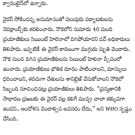
క్వారంటైన్‌లో ఉన్నారు.
వైరస్‌ సోకిందన్న అనుమానంతో పలువురు పర్యాటకులను
నెదర్లాండ్స్‌కు తరలించారు. నౌకలోని సుమారు 40 మంది
ప్రయాణికులు సెయింట్ హెలెనాలో దిగిపోయారని డచ్ అధికారులు
తెలిపారు. ఇప్పటికే ఈ వైరస్‌ కారణంగా ముగ్గురు మృతి చెందారు.
నౌక నుంచి దిగిన ప్రయాణికులను సెయింట్‌ హెలినా ద్వీపంలో
ఉంచారు. ప్రయాణికులు భౌతిక దూరం పాటించాలని, మాస్కులు
ధరించాలని, తరచుగా చేతులను శానిటైజ్ చేసుకోవాలని నౌకలో
సిబ్బంది సూచించినట్లు ప్రయాణికులు తెలిపారు. “ప్రస్తుతానికి
సాధారణ ప్రజలకు ఈ వైరస్ వల్ల కలిగే ముప్పు చాలా తక్కువగా
ఉందని.. ఆందోళన చెందాల్సిన అవసరం లేదు,” అని WHO స్పష్టం
చేసింది.