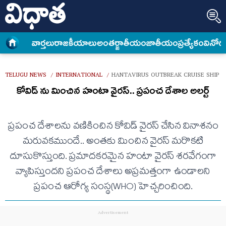
వార్త‌లు
రాజకీయాలు
అంత‌ర్జాతీయం
జాతీయం
ప్రత్యేకం
వినోద
TELUGU NEWS
INTERNATIONAL
HANTAVIRUS OUTBREAK CRUISE SHIP 
/
/
కోవిడ్ ను మించిన హంటా వైరస్.. ప్రపంచ దేశాల అలర్ట్
ప్రపంచ దేశాలను వణికించిన కోవిడ్ వైరస్ చేసిన వినాశనం
మరువకముందే.. అంతకు మించిన వైరస్ మరొకటి
దూసుకొస్తుంది. ప్రమాదకరమైన హంటా వైరస్ శరవేగంగా
వ్యాపిస్తుందని ప్రపంచ దేశాలు అప్రమత్తంగా ఉండాలని
ప్రపంచ ఆరోగ్య సంస్థ(WHO) హెచ్చరించింది.