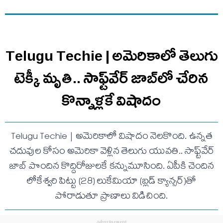
Telugu Techie | అమెరికాలో తెలుగు
టెక్కీ మృతి.. సాఫ్ట్‌వేర్ జాబ్‌లో చేరిన
కొన్నాళ్లకే విషాదం
Telugu Techie | అమెరికాలో విషాదం నెలకొంది. ఉన్నత
చదువుల కోసం అమెరికా వెళ్లిన తెలుగు యువతి.. సాఫ్ట్‌వేర్
జాబ్ పొందిన కొద్దిరోజులకే కన్నుమూసింది. ఏపీకి చెందిన
లోకేశ్వరి పిట్టు (28) లుకేమియా (బ్లడ్ క్యాన్సర్‌)తో
పోరాడుతూ ప్రాణాలు విడిచింది.