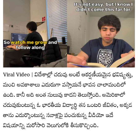
Viral Video | విదేశాల్లో చదువు అంటే ఆకర్షణీయమైన భవిష్యత్తు,
మంచి అవకాశాలు ఎదురుగా వస్తాయనే భావన చాలామందిలో
ఉంది. కానీ అది అంత సులువు కాదని తెలుస్తోంది. అమెరికాలో
చదువుకుంటున్న ఓ భారతీయ విద్యార్థి తన ఒంటరి జీవితం, అక్కడ
తాను ఎదుర్కొంటున్న సవాళ్లపై పంచుకున్న వీడియో ఇదే
విషయాన్ని మరోసారి వెలుగులోకి తీసుకొచ్చింది.