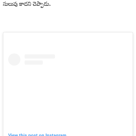
సులువు కాదని చెప్పాడు.
View this post on Instagram