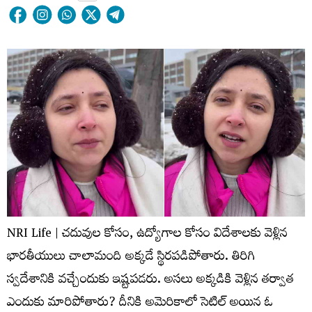
NRI Life | చదువుల కోసం, ఉద్యోగాల కోసం విదేశాలకు వెళ్లిన
భారతీయులు చాలామంది అక్కడే స్థిరపడిపోతారు. తిరిగి
స్వదేశానికి వచ్చేందుకు ఇష్టపడరు. అసలు అక్కడికి వెళ్లిన తర్వాత
ఎందుకు మారిపోతారు? దీనికి అమెరికాలో సెటిల్ అయిన ఓ