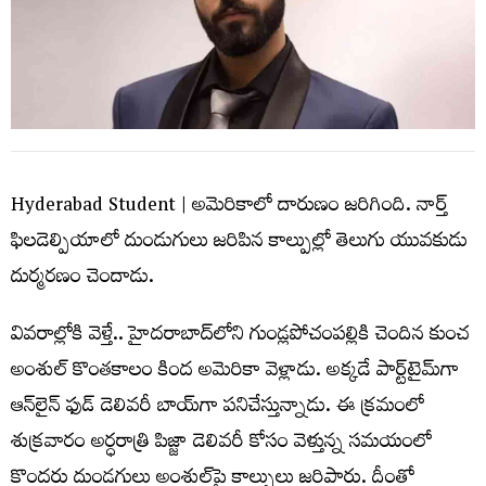
Hyderabad Student |
అమెరికాలో దారుణం జరిగింది. నార్త్
ఫిలడెల్పియాలో దుండుగులు జరిపిన కాల్పుల్లో తెలుగు యువకుడు
దుర్మరణం చెందాడు.
వివరాల్లోకి వెళ్తే.. హైదరాబాద్‌లోని గుండ్లపోచంపల్లికి చెందిన కుంచ
అంశుల్ కొంతకాలం కింద అమెరికా వెళ్లాడు. అక్కడే పార్ట్‌టైమ్‌గా
ఆన్‌లైన్ ఫుడ్ డెలివరీ బాయ్‌గా పనిచేస్తున్నాడు. ఈ క్రమంలో
శుక్రవారం అర్ధరాత్రి పిజ్జా డెలివరీ కోసం వెళ్తున్న సమయంలో
కొందరు దుండగులు అంశుల్‌పై కాల్పులు జరిపారు. దీంతో