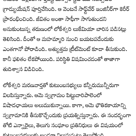
అమెరికా వెళ్లింది. నార్త్‌వెస్ట్ మిస్సోరీ స్టేట్ యూనివర్సిటీలో
గ్రాడ్యుయేషన్ పూర్తిచేసింది. ఆ వెంటనే సాఫ్ట్‌వేర్ ఇంజినీర్‌గా కెరీర్
ప్రారంభించింది. జీవితం అంతా సాఫీగా సాగుతుందని
అనుకుంటున్న తరుణంలో లోకేశ్వరి లుకేమియా బారిన పడినట్లు
తెలిసింది. దీంతో ఆ మహమ్మారి నుంచి బయటపడేందుకు
ఎంతగానో పోరాడింది. అత్యుత్తమ ట్రీట్‌మెంట్ కూడా తీసుకుంది.
కానీ ఫలితం లేకపోయింది. పరిస్థితి విషమించడంతో తాజాగా
తుదిశ్వాస విడిచింది.
లోకేశ్వరి మరణవార్తతో కుటుంబసభ్యులు కన్నీరుమున్నీరుగా
విలపిస్తున్నారు. ఆమె స్వగ్రామం పిట్టువారిపాలెంలో
విషాదఛాయలు అలుముకున్నాయి. కాగా, ఆమె భౌతికకాయాన్ని
స్వగ్రామానికి తీసుకొచ్చేందుకు ప్రయత్నిస్తున్నారు. ఈ సందర్భంగా
తోటి ఎన్నారైలు, తెలుగు సంఘాల ప్రతినిధులు ఈ విషయంలో