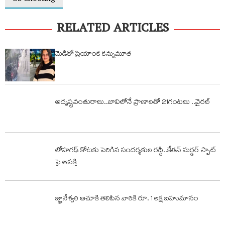
RELATED ARTICLES
మెడికో ప్రియాంక కన్నుమూత
అదృష్టవంతురాలు..బావిలోనే ప్రాణాలతో 21గంటలు ..వైరల్
లోహగఢ్ కోటకు పెరిగిన సందర్శకుల రద్దీ..కేతన్ మర్డర్ స్పాట్
పై ఆసక్తి
జ్ఞానేశ్వరి ఆచూకి తెలిపిన వారికి రూ. 1 లక్ష బహుమానం