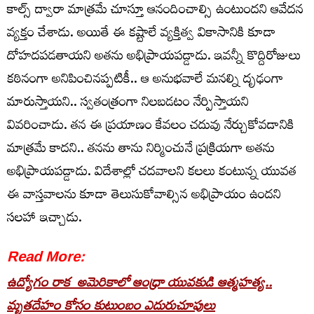
కాల్స్ ద్వారా మాత్రమే చూస్తూ ఆనందించాల్సి ఉంటుందని ఆవేదన
వ్యక్తం చేశాడు. అయితే ఈ కష్టాలే వ్యక్తిత్వ వికాసానికి కూడా
దోహదపడతాయని అతను అభిప్రాయపడ్డాడు. ఇవన్నీ కొద్దిరోజులు
కఠినంగా అనిపించినప్పటికీ.. ఆ అనుభవాలే మనల్ని దృఢంగా
మారుస్తాయని.. స్వతంత్రంగా నిలబడటం నేర్పిస్తాయని
వివరించాడు. తన ఈ ప్రయాణం కేవలం చదువు నేర్చుకోవడానికి
మాత్రమే కాదని.. తనను తాను నిర్మించునే ప్రక్రియగా అతను
అభిప్రాయపడ్డాడు. విదేశాల్లో చదవాలని కలలు కంటున్న యువత
ఈ వాస్తవాలను కూడా తెలుసుకోవాల్సిన అభిప్రాయం ఉందని
సలహా ఇచ్చాడు.
Read More:
ఉద్యోగం రాక అమెరికాలో ఆంధ్రా యువకుడి ఆత్మహత్య..
మృతదేహం కోసం కుటుంబం ఎదురుచూపులు