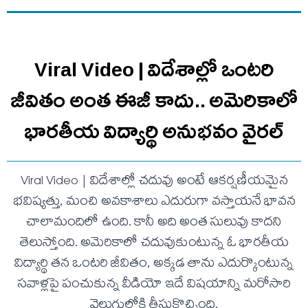
Viral Video | విదేశాల్లో ఒంటరి
జీవితం అంత ఈజీ కాదు.. అమెరికాలో
భారతీయ విద్యార్థి అనుభవం వైరల్
Viral Video | విదేశాల్లో చదువు అంటే ఆకర్షణీయమైన
భవిష్యత్తు, మంచి అవకాశాలు ఎదురుగా వస్తాయనే భావన
చాలామందిలో ఉంది. కానీ అది అంత సులువు కాదని
తెలుస్తోంది. అమెరికాలో చదువుకుంటున్న ఓ భారతీయ
విద్యార్థి తన ఒంటరి జీవితం, అక్కడ తాను ఎదుర్కొంటున్న
సవాళ్లపై పంచుకున్న వీడియో ఇదే విషయాన్ని మరోసారి
వెలుగులోకి తీసుకొచ్చింది.