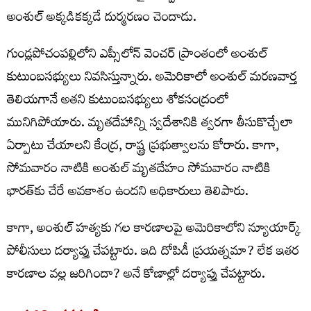
అంశుల్ అక్కడికక్కడే దుర్మరణం చెందాడు.
గుండ్లపోచంపల్లిలోని ఎప్సీలోన్ వెంచర్‌ ప్రాంతంలో అంశుల్
కుటుంబసభ్యులు నివసిస్తున్నారు. అమెరికాలో అంశుల్ మరణవార్త
తెలియగానే అతని కుటుంబసభ్యులు శోకసంద్రంలో
మునిగిపోయారు. మృతదేహాన్ని స్వదేశానికి త్వరగా తీసుకొచ్చేలా
ఏర్పాటు చేయాలని కేంద్ర, రాష్ట్ర ప్రభుత్వాలను కోరారు. కాగా,
సోమవారం నాటికి అంశుల్ మృతదేహం సోమవారం నాటికి
భారత్‌కు చేరే అవకాశం ఉందని అధికారులు తెలిపారు.
కాగా, అంశుల్ హత్యకు గల కారణాలపై అమెరికాలోని న్యూయార్క్
పోలీసులు దర్యాప్తు చేపట్టారు. ఇది దోపిడీ ప్రయత్నమా? లేక ఇతర
కారణాల వల్ల జరిగిందా? అనే కోణాల్లో దర్యాప్తు చేపట్టారు.