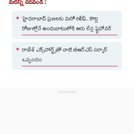
మరిన్ని చదవండి :
హైదరాబాద్‌ ప్రజలకు మరో రిలీఫ్‌.. కొద్ది
రోజుల్లోనే అందుబాటులోకి ఆరు లేన్ల ఫ్లైవోవర్‌
రాజేశ్‌ ఎక్స్‌పోర్ట్స్‌తో నాటి బీఆర్ఎస్ సర్కార్
ఒప్పందం