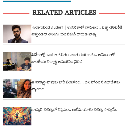
RELATED ARTICLES
Hyderabad Student | అమెరికాలో దారుణం.. పిజ్జా డెలివరీకి
వెళ్తుండగా తెలుగు యువకుడి దారుణ హత్య
విదేశాల్లో ఒంటరి జీవితం అంత ఈజీ కాదు.. అమెరికాలో
భారతీయ విద్యార్థి అనుభవం వైరల్
ఆ విద్యార్థి చావుకు భారీ పరిహారం... చనిపోయిన మూడేళ్లకు
న్యాయం
క్యాన్స‌ర్ చికిత్స‌లో విప్ల‌వం.. లుకేమియాకు చికిత్స సాధ్య‌మే!