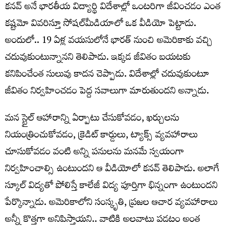
కనవ్ అనే భారతీయ విద్యార్థి విదేశాల్లో ఒంటరిగా జీవించడం ఎంత
కష్టమో వివరిస్తూ సోషల్‌మీడియాలో ఒక వీడియో పెట్టాడు.
అందులో.. 19 ఏళ్ల వయసులోనే భారత్‌ నుంచి అమెరికాకు వచ్చి
చదువుకుంటున్నానని తెలిపాడు. ఇక్కడ జీవితం బయటకు
కనిపించేంత సులువు కాదన చెప్పాడు. విదేశాల్లో చదువుకుంటూ
జీవితం నిర్వహించడం పెద్ద సవాలుగా మారుతుందని అన్నాడు.
మన స్టైల్ ఆహారాన్ని ఏర్పాటు చేసుకోవడం, ఖర్చులను
నియంత్రించుకోవడం, క్రెడిట్ కార్డులు, ట్యాక్స్ వ్యవహారాలు
చూసుకోవడం వంటి అన్ని పనులను మనమే స్వయంగా
నిర్వహించాల్సి ఉంటుందని ఆ వీడియోలో కనవ్ తెలిపాడు. అలాగే
స్కూల్ విద్యతో పోలిస్తే కాలేజీ విద్య పూర్తిగా భిన్నంగా ఉంటుందని
పేర్కొన్నాడు. అమెరికాలోని సంస్కృతి, ప్రజల ఆచార వ్యవహారాలు
అన్నీ కొత్తగా అనిపిస్తాయని.. వాటికి అలవాటు పడటం అంత