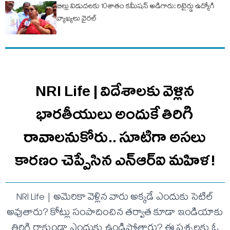
బిల్లు విడుదలకు 10శాతం కమీషన్ అడిగారు: రిటైర్డు ఉద్యోగి
వ్యాఖ్యలు వైరల్
NRI Life | విదేశాలకు వెళ్లిన
భారతీయులు అందుకే తిరిగి
రావాలనుకోరు.. సూటిగా అసలు
కారణం చెప్పేసిన ఎన్ఆర్ఐ మహిళ!
NRI Life | అమెరికా వెళ్లిన వారు అక్కడే ఎందుకు సెటిల్
అవుతారు? కోట్లు సంపాదించిన తర్వాత కూడా ఇండియాకు
తిరిగి రాకుండా ఎందుకు ఉండిపోతారు? ఈ ప్రశ్నలకు ఓ