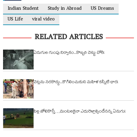
Indian Student
Study in Abroad
US Dreams
US Life
viral video
RELATED ARTICLES
ఏనుగుల గుంపు నిర్వాకం..కొబ్బరి చెట్టు చోరీ!
చెట్లను నరకొద్దు..కౌగిలించుకుని మహిళ కన్నీటి ధార!
పిల్ల జోలికొస్తే…మంటలకైనా ఎదురెళ్లాల్సిందేనన్న ఏనుగు!