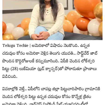
Telugu Techie | అమెరికాలో విషాదం నెలకొంది. ఉన్నత
చదువుల కోసం అమెరికా వెళ్లిన తెలుగు యువతి.. సాఫ్ట్‌వేర్ జాబ్
పొందిన కొద్దిరోజులకే కన్నుమూసింది. ఏపీకి చెందిన లోకేశ్వరి
పిట్టు (28) లుకేమియా (బ్లడ్ క్యాన్సర్‌)తో పోరాడుతూ ప్రాణాలు
విడిచింది.
వివరాల్లోకి వెళ్తే.. ఏపీలోని బాపట్ల జిల్లా పిట్టువారిపాలెం గ్రామానికి
చెందిన లోకేశ్వరి పిట్టు ఉన్నత చదువుల కోసం కొన్నేళ్ల క్రితం