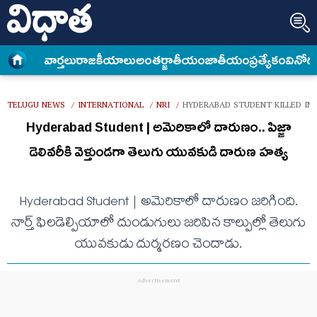
వార్త‌లు
రాజకీయాలు
అంత‌ర్జాతీయం
జాతీయం
ప్రత్యేకం
వినోద
TELUGU NEWS
INTERNATIONAL
NRI
HYDERABAD STUDENT KILLED IN
/
/
/
Hyderabad Student | అమెరికాలో దారుణం.. పిజ్జా
డెలివరీకి వెళ్తుండగా తెలుగు యువకుడి దారుణ హత్య
Hyderabad Student | అమెరికాలో దారుణం జరిగింది.
నార్త్ ఫిలడెల్పియాలో దుండుగులు జరిపిన కాల్పుల్లో తెలుగు
యువకుడు దుర్మరణం చెందాడు.