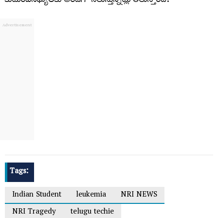
కుటుంబసభ్యులకు అండగా నిలుస్తున్నట్లు తెలుస్తోంది.
Tags:
Indian Student
leukemia
NRI NEWS
NRI Tragedy
telugu techie