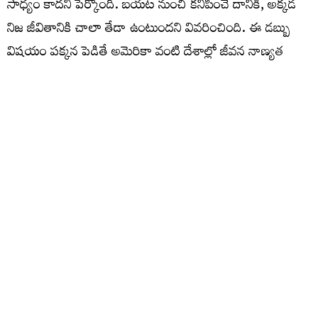
సాధ్యం కాదని పేర్కొంది. బయట నుంచి కనిపించే దానికీ, అక్కడ
నిజ జీవితానికి చాలా తేడా ఉంటుందని వివరించింది. ఈ డబ్బు
విషయం పక్కన పెడితే అమెరికా వంటి దేశాల్లో జీవన నాణ్యత
ఎంతో మెరుగ్గా ఉంటుందని తెలిపింది. పరిశుభ్రమైన గాలి,
స్వచ్ఛమైన పరిసరాలు, మంచి ఆహారం, తాగునీటి నాణ్యత,
క్రమబద్ధమైన ప్రజా వ్యవస్థలు వంటి అంశాలు రోజువారీ జీవితాన్ని
సౌకర్యంగా మారుస్తాయని పేర్కొంది.
People often ask, “Once someone leaves India and
moves to America, why don’t they come back even
after earning ₹5–6 crores?”
Since I’m in America myself, here’s the honest truth:
People don’t return because the air is cleaner, the