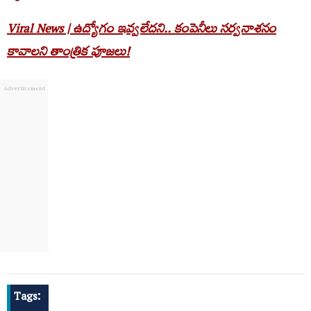
Viral News | ఉద్యోగం ఇవ్వలేదని.. కంపెనీలు సర్వనాశనం
కావాలని తాంత్రిక పూజలు!
Tags: