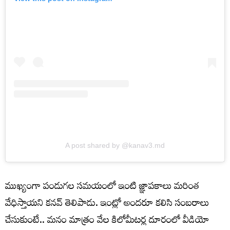
A post shared by @kanav3.md
ముఖ్యంగా పండుగల సమయంలో ఇంటి జ్ఞాపకాలు మరింత
వేధిస్తాయని కనవ్ తెలిపాడు. ఇంట్లో అందరూ కలిసి సంబరాలు
చేసుకుంటే.. మనం మాత్రం వేల కిలోమీటర్ల దూరంలో వీడియో