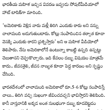
భారతీయ మహిళ ఇచ్చిన వివరణ ఇప్పుడు సోషల్‌మీడియాలో
హాట్ టాపిక్‌గా మారింది.
‘అమెరికాకు వెళ్లిన వారు మళ్లీ తిరిగి ఎందుకు రారు అని నన్ను
చాలామంది అడుగుతుంటారు. కోట్లు సంపాదించిన తర్వాత కూడా
వెనక్కి ఎందుకు రారని ప్రశ్నిస్తారు’ అని ఆ మహిళ వీడియోలో
తెలిపారు. నేను అమెరికాలోనే ఉంటున్నా కాబట్టి ఉన్నది ఉన్నట్టు
చెబుతానని చెప్పుకొచ్చారు. ఇది కేవలం డబ్బు విషయం మాత్రమే
కాదు.. జీవనశైలి, జీవన నాణ్యత కూడా పెద్ద కారణం అని స్పష్టం
చేసింది.
భారతదేశంలో చాలామంది అమెరికాలో రూ.5-6 కోట్లు సంపాదిస్తే
చాలు.. తిరిగి వచ్చి సుఖంగా జీవించవచ్చని భావిస్తారని తెలిపింది.
కానీ వాస్తవానికి అక్కడ అంత సులభంగా డబ్బు కూడబెట్టడం