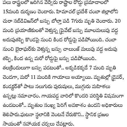
పలు రాష్ట్రలలో జరిగిన వేర్వేరు రాష్ట్రాల రోడ్డు ప్రమాదాలలో
15మంది దుర్మణం చెందారు. హిమాచ‌ల్ ప్రదేశ్‌ చంబా జిల్లాలోని
చురా స‌బ్‌డివిజ‌న్‌లో బస్సు బోల్తా పడి 7గురు మృతి చెందారు. 20
మంది ప్రయాణికులతో వెళ్తున్న ప్రైవేట్ బస్సు మూలమలుపు వద్ద
అదుపుతప్పి కొండపై నుంచి కింద రోడ్డుపై పడిపోయింది. చంబా
నుంచి బైరాఘ‌ర్‌కు వెళ్తున్న బస్సు చాలుంజ్ మ‌లుపు వ‌ద్ద అదుపు
తప్పి, కింద ఉన్న మరో రోడ్డుపై బస్సు పడిపోయింది.
తలక్రిందులుగా బస్సు పడటంతో.. అక్కడికక్కడే 7 మంది మృతి
చెందగా, మరో 11 మందికి గాయాలు అయ్యాయి. మృతుల్లో డ్రైవర్,
కండక్టర్‌తో పాటు నలుగురు పురుషులు, ముగ్గురు మహిళలు
ఉన్నట్లు సమాచారం. గాయపడ్డ వారిలో కొందరి పరిస్థితి విషమంగా
ఉండటంతో.. మృతుల సంఖ్య పెరిగే అవకాశం ఉందని అధికారులు
తెలిపారు.ఘటనా స్థలానికి వెంటనే చేరుకొని.. స్థానిక ప్రజల
సాయంతో సహాయక చర్యలు చేపట్టారు.