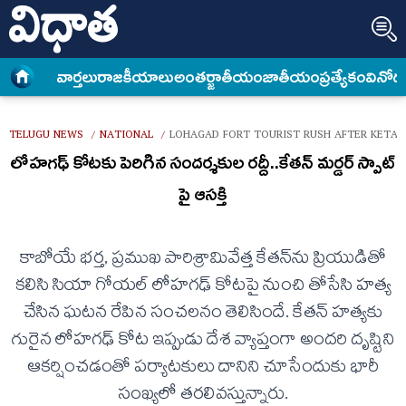
వార్త‌లు
రాజకీయాలు
అంత‌ర్జాతీయం
జాతీయం
ప్రత్యేకం
వినోద
TELUGU NEWS
NATIONAL
LOHAGAD FORT TOURIST RUSH AFTER KETAN
/
/
లోహగఢ్ కోటకు పెరిగిన సందర్శకుల రద్దీ..కేతన్ మర్డర్ స్పాట్
పై ఆసక్తి
కాబోయే భర్త, ప్రముఖ పారిశ్రామివేత్త కేతన్‌ను ప్రియుడితో
కలిసి సియా గోయల్ లోహగఢ్ కోటపై నుంచి తోసేసి హత్య
చేసిన ఘటన రేపిన సంచలనం తెలిసిందే. కేతన్‌ హత్యకు
గురైన లోహగఢ్‌ కోట ఇప్పుడు దేశ వ్యాప్తంగా అందరి దృష్టిని
ఆకర్షించడంతో పర్యాటకులు దానిని చూసేందుకు భారీ
సంఖ్యలో తరలివస్తున్నారు.