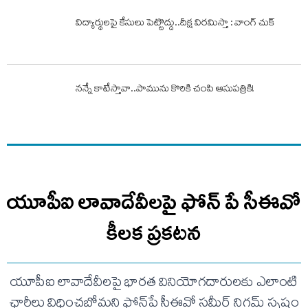
విద్యార్థులపై కేసులు పెట్టొద్దు..దీక్ష విరమిస్తా : వాంగ్ చుక్
నన్నే కాటేస్తావా..పామును కొరికి చంపి ఆసుపత్రికి!
యూపీఐ లావాదేవీలపై ఫోన్ పే సీఈవో
కీలక ప్రకటన
యూపీఐ లావాదేవీలపై భారత వినియోగదారులకు ఎలాంటి
ఛార్జీలు విధించబోమని ఫోన్‌పే సీఈవో సమీర్ నిగమ్ స్పష్టం