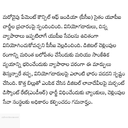
మరోవైపు పేమెంట్ కౌన్సిల్ ఆఫ్ ఇండియా (పీసీఐ) సైతం యూపీఐ
చార్జీల ప్రచారంపై స్పందించింది. వినియోగదారులు, చిన్న
వ్యాపారాలు ఇప్పటిలాగే యుపీఐ సేవలను ఉచితంగా
వినియోగించుకోవచ్చని పీసీఐ వెల్లడించింది. డిజిటల్ చెల్లింపుల
రంగాన్ని మరింత బలోపేతం చేసేందుకు మరియు సాంకేతిక
వ్యయాన్ని భరించేందుకు వ్యాపారాల పరంగా ఈ మార్పులు
తెస్తున్నారే తప్ప, వినియోగదారులపై ఎలాంటి భారం పడదని స్పష్టం
చేసింది. కొత్త బిల్లుతో ఎంపిక చేసిన డిజిటల్‌ లావాదేవీలపై మర్చంట్‌
డిస్కౌంట్‌ రేట్‌(ఎండీఆర్‌) ఛార్జీ విధించేందుకు బ్యాంకులు, చెల్లింపుల
సేవా సంస్థలకు అధికారం కల్పించడం గమనార్హం.