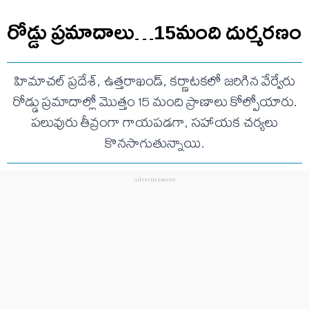
రోడ్డు ప్రమాదాలు…15మంది దుర్మరణం
హిమాచల్ ప్రదేశ్, ఉత్తరాఖండ్, కర్ణాటకలో జరిగిన వేర్వేరు
రోడ్డు ప్రమాదాల్లో మొత్తం 15 మంది ప్రాణాలు కోల్పోయారు.
పలువురు తీవ్రంగా గాయపడగా, సహాయక చర్యలు
కొనసాగుతున్నాయి.