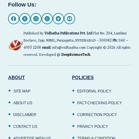
Follow Us:
Published by
Vidhatha Publications Pvt. Ltd
Flat No. 204, Lumbini
Enclave, Opp. NIMS, Punjagutta, HYDERABAD - 500082
Ph:
040 –
4953 2208
email:
info@vidhaatha.com Copyright © 2026 All rights
reserved. Developed @
DeepScienceTech
ABOUT
POLICIES
SITE MAP
EDITORIAL POLICY
ABOUT US
FACT-CHECKING POLICY
DISCLAIMER
CORRECTION POLICY
CONTACT US
PRIVACY POLICY
ADVERTISE WITH US
TERMS & CONDITION