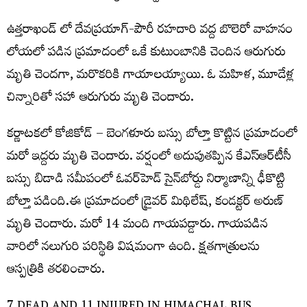
ఉత్తరాఖండ్ లో దేవప్రయాగ్-పౌరీ రహదారి వద్ద బొలెరో వాహనం
లోయలో పడిన ప్రమాదంలో ఒకే కుటుంబానికి చెందిన ఆరుగురు
మృతి చెందగా, మరొకరికి గాయాలయ్యాయి. ఓ మహిళ, మూడేళ్ల
చిన్నారితో సహా ఆరుగురు మృతి చెందారు.
కర్ణాటకలో కోజికోడ్‌ – బెంగళూరు బస్సు బోల్తా కొట్టిన ప్రమాదంలో
మరో ఇద్దరు మృతి చెందారు. వర్షంలో అదుపుతప్పిన కేఎస్‌ఆర్‌టీసీ
బస్సు బిడాడి సమీపంలో ఓవర్‌హెడ్‌ సైన్‌బోర్డు నిర్మాణాన్ని ఢీకొట్టి
బోల్తా పడింది.ఈ ప్రమాదంలో డ్రైవర్‌ మిథిలేష్‌, కండక్టర్‌ అరుణ్‌
మృతి చెందారు. మరో 14 మంది గాయపడ్డారు. గాయపడిన
వారిలో నలుగురి పరిస్థితి విషమంగా ఉంది. క్షతగాత్రులను
ఆస్పత్రికి తరలించారు.