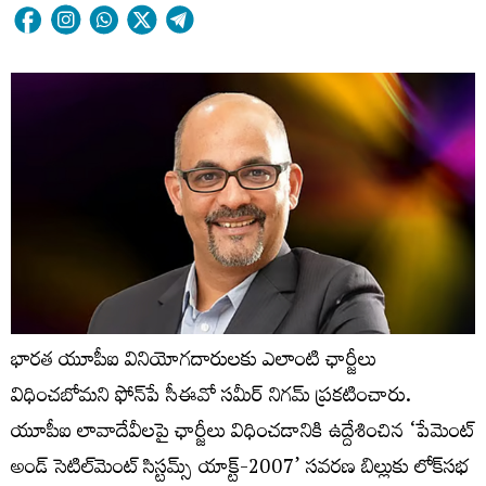
భారత యూపీఐ వినియోగదారులకు ఎలాంటి ఛార్జీలు
విధించబోమని ఫోన్‌పే సీఈవో సమీర్‌ నిగమ్‌ ప్రకటించారు.
యూపీఐ లావాదేవీలపై ఛార్జీలు విధించడానికి ఉద్దేశించిన ‘పేమెంట్
అండ్ సెటిల్‌మెంట్ సిస్టమ్స్ యాక్ట్-2007’ సవరణ బిల్లుకు లోక్‌సభ