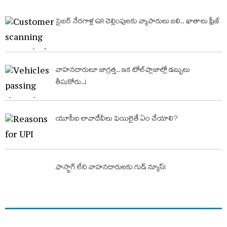
సైబర్‌ నేరగాళ్ల QR చెల్లింపులకు వ్యాపారులు బలి.. ఖాతాలు ఫ్రీజ్‌
వాహనదారులూ జాగ్రత్త.. ఇక టోల్​ప్లాజాల్లో డబ్బులు
తీసుకోరు..!
యూపీఐ లావాదేవీలు ఫెయిలైతే ఏం చేయాలి?
ఫాస్టాగ్‌ లేని వాహనదారులకు గుడ్ న్యూస్!