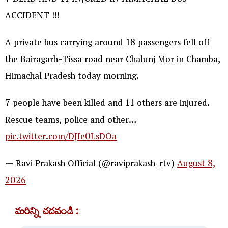
7 DEAD AND 11 INJURED IN HIMACHAL BUS
ACCIDENT !!!
A private bus carrying around 18 passengers fell off
the Bairagarh-Tissa road near Chalunj Mor in Chamba,
Himachal Pradesh today morning.
7 people have been killed and 11 others are injured.
Rescue teams, police and other…
pic.twitter.com/DJIe0LsDOa
— Ravi Prakash Official (@raviprakash_rtv)
August 8,
2026
మరిన్ని చదవండి :