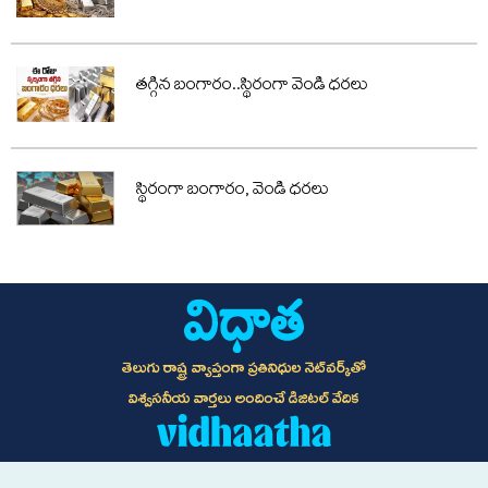
తగ్గిన బంగారం..స్థిరంగా వెండి ధరలు
స్థిరంగా బంగారం, వెండి ధరలు
తెలుగు రాష్ట్ర వ్యాప్తంగా ప్రతినిధుల నెట్‌వర్క్‌తో
విశ్వసనీయ వార్తలు అందించే డిజిటల్ వేదిక