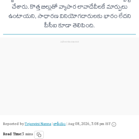
చేశారు. కొత్త బిల్లుతో వ్యాపార లావాదేవీలకే మార్పులు
ఉంటాయని, సాధారణ వినియోగదారులకు భారం లేదని
పీసీఐ కూడా తెలిపింది.
Reported by:
Tejaswini Nanna
|
జాతీయం
|
Aug 08, 2026, 3:08 pm IST
Read Time:
3 mins