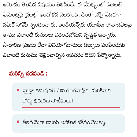
ఆమోదం తెలిపిన విషయం తెలిసిందే. ఈ నేపథ్యంలో డిజిటల్‌
పేమెంట్లపై ప్రజల్లో ఆందోళన నెలకొంది. దీంతో ఎక్స్‌ వేదికగా
సమీర్‌ నిగమ్‌ స్పందించారు. ఇండియన్స్‌కు యూపీఐ లావాదేవీలపై
తాము ఎలాంటి రుసుంలు విధించబోమని స్పష్టత ఇచ్చారు.
సాధారణ ప్రజలు లేదా వినియోగదారులు డబ్బులు పంపేందుకు
ఎలాంటి రుసుము చెల్లించాల్సిన అవసరం లేదని పేర్కొన్నారు.
మరిన్ని చదవండి :
హైడ్రా కమిషనర్ ఏవీ రంగనాథ్‌కు మరోసారి
కోర్టు ధిక్కరణ నోటీసులు!
తీరిన మెగా డాటర్ నిహారిక బోనం మొక్కు..!