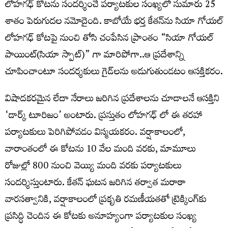
లోహగఢ్ కోటను సందర్శించే పర్యాటకుల సంఖ్యలో సుమారు 25
శాతం పెరుగుదల నమోదైంది. కాబోయే భర్త కేతన్‌ను సియా గోయల్
లోహగఢ్ కోటపై నుంచి తోసి చంపేసిన ప్రాంతం “సియా గోయల్
పాయింట్(సియా స్పాట్)” గా మారిపోగా..ఆ ప్రదేశాన్ని
చూపించాంటూ సందర్శకులు గైడ్‌లను అడుగుతుండటం ఆసక్తికరం.
విషాదకరమైన లేదా నేరాలు జరిగిన ప్రదేశాలను చూడాలనే ఆసక్తిని
‘డార్క్ టూరిజం’ అంటారు. ప్రస్తుతం లోహగఢ్ లో ఈ తరహా
పర్యాటకులు పెరిగిపోవడం విస్మయకరం. వర్షాకాలంలో,
వారాంతంలో ఈ కోటను 10 వేల మంది వరకు, మామూలు
రోజుల్లో 800 నుంచి వెయ్యి మంది వరకు పర్యాటకులు
సందర్శిస్తుంటారు. కేతన్‌ ఘటన జరిగిన తర్వాత మరాఠా
వారసత్వానికి, వర్షాకాలంలో ప్రకృతి రమణీయతతో ట్రెక్కింగ్‌కు
ప్రసిద్ధి చెందిన ఈ కోటకు అనూహ్యంగా పర్యాటకుల సంఖ్య