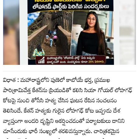
విధాత : మహారాష్ట్రలోని పుణెలో కాబోయే భర్త, ప్రముఖ
పారిశ్రామివేత్త కేతన్‌ను ప్రియుడితో కలిసి సియా గోయల్ లోహగఢ్
కోటపై నుంచి తోసేసి హత్య చేసిన ఘటన రేపిన సంచలనం
తెలిసిందే. కేతన్‌ హత్యకు గురైన లోహగఢ్‌ కోట ఇప్పుడు దేశ
వ్యాప్తంగా అందరి దృష్టిని ఆకర్షించడంతో పర్యాటకులు దానిని
చూసేందుకు భారీ సంఖ్యలో తరలివస్తున్నారు. చారిత్రకమైన