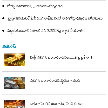
రోడ్డు ప్రమాదాలు…15మంది దుర్మరణం
హైడ్రా కమిషనర్ ఏవీ రంగనాథ్‌కు మరోసారి కోర్టు ధిక్కరణ నోటీసులు!
పెద్ది కుటుంబానికి బీఆర్ఎస్ 2.25కోట్ల ఆర్థిక చేయూత
బిజినెస్
మళ్లీ పెరిగిన బంగారం ధరలు..ఇక పైపైకేనా..!
పెరిగిన బంగారం ధర..స్థిరంగా వెండి
భారీగా పెరిగిన బంగారం, వెండి ధరలు