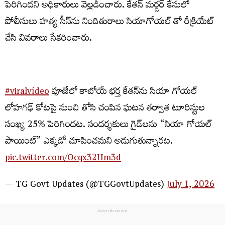
పెరిగిందని అధికారులు వెల్లడించారు. కేతన్ మర్డర్ కేసులో
పోలీసులు హత్య సీన్‌ను నిందితురాలు సియాగోయల్ తో రీక్రియేట్
చేసి వివరాలు సేకరించారు.
#viralvídeo
పూణేలో కాబోయే భర్త కేతన్‌ను సియా గోయల్
లోహగఢ్ కోటపై నుంచి తోసి చంపిన ఘటన తర్వాత టూరిస్టుల
సంఖ్య 25% పెరిగిందట. సందర్శకులు గైడ్‌లను “సియా గోయల్
పాయింట్” ఎక్కడో చూపించమని అడుగుతున్నారట.
pic.twitter.com/Ocqx32Hm3d
— TG Govt Updates (@TGGovtUpdates)
July 1, 2026