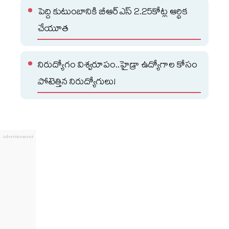
పెద్ది కుటుంబానికి బీఆర్ఎస్ 2.25కోట్ల ఆర్థిక
చేయూత
నిరుద్యోగం విశ్వరూపం..హైడ్రా ఉద్యోగాల కోసం
పోటెత్తిన నిరుద్యోగులు!