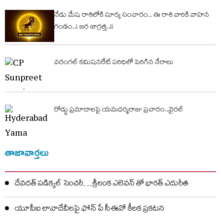
నేడు మేష రాశిలోకి సూర్య సంచారం.. ఈ రాశి వారికి వాహ‌న
గండం..! జ‌ర జాగ్ర‌త్త‌..!!
వరంగల్ కమిషనరేట్ పరిధిలో పెరిగిన నేరాలు
రోడ్డు ప్రమాదాలపై యమధర్మరాజు ప్రచారం..వైరల్
తాజావార్తలు
దేవదత్ పడిక్కల్‌ సెంచరీ…శ్రీలంక ఎలెవన్ తో భారత్ ఎదురీత
యూపీఐ లావాదేవీలపై ఫోన్ పే సీఈవో కీలక ప్రకటన