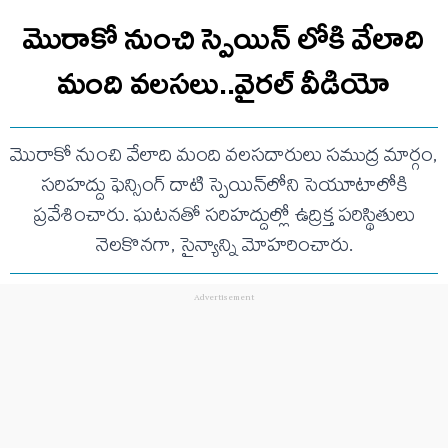
మొరాకో నుంచి స్పెయిన్ లోకి వేలాది
మంది వలసలు..వైరల్ వీడియో
మొరాకో నుంచి వేలాది మంది వలసదారులు సముద్ర మార్గం,
సరిహద్దు ఫెన్సింగ్ దాటి స్పెయిన్‌లోని సెయూటాలోకి
ప్రవేశించారు. ఘటనతో సరిహద్దుల్లో ఉద్రిక్త పరిస్థితులు
నెలకొనగా, సైన్యాన్ని మోహరించారు.