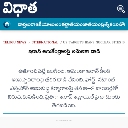
వార్త‌లు
రాజకీయాలు
అంత‌ర్జాతీయం
జాతీయం
ప్రత్యేకం
వినోద
TELUGU NEWS
INTERNATIONAL
US TARGETS IRANS NUCLEAR SITES IN 
/
/
ఇరాన్ అణుకేంద్రాలపై అమెరికా దాడి
ఊహించినట్లే జరిగింది. అమెరికా ఇరాన్ కీలక
అణుస్థావరాలపై భీకర దాడి చేసింది. ఫోర్ట్​, నటాంజ్​,
ఎస్ఫహాన్​ అణుశుద్ధి కర్మాగాలపై తన బి–2 బాంబర్లతో
విరుచుకుపడింది. ప్రతిగా ఇరాన్​ ఇజ్రాయెల్​పై దాడులకు
తెగబడింది.