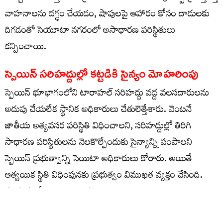
వాహనాలను దగ్ధం చేయడం, షాపులపై ఆహారం కోసం దాడులకు
దిగడంతో సెయూటా నగరంలో అసాధారణ పరిస్థితులు
కన్పించాయి.
స్పెయిన్ సరిహద్దుల్లో కట్టడికి సైన్యం మోహరింపు
స్పెయిన్ భూభాగంలోని టారాహల్‌ సరిహద్దు వద్ద వలసదారులను
అదుపు చేయలేక స్థానిక అధికారులు చేతులెత్తేశారు. వెంటనే
జాతీయ అత్యవసర పరిస్థితి విధించాలని, సరిహద్దుల్లో తిరిగి
సాధారణ పరిస్థితులను నెలకొల్పేందుకు సైన్యాన్ని పంపాలని
స్పెయిన్‌ ప్రభుత్వాన్ని సెయిటా అధికారులు కోరారు. అయితే
ఆత్యయిక స్థితి విధింపునకు ప్రభుత్వం విముఖత వ్యక్తం చేసింది.
సరిహద్దుల్లో సైన్యాన్ని మోహరించింది.
సరిహద్దుల్లో నిరంతర నిఘా ఉన్నప్పటికీ.. మొరాకో నుంచి