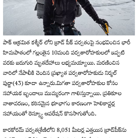
పాక్ ఆక్రమిత కశ్మీర్ లోని బ్రాడ్‌ పీక్‌ పర్వతంపై సంభవించిన భారీ
హిమపాతంలో గల్లంతైన 10మంది పర్వతారోహకులలో ఇప్పటి
వరకు ఐదుగురి మృతదేహాలు లభ్యమయ్యాయి. మరణించిన
వారిలో నేపాలీకి చెందిన ప్రఖ్యాత పర్వతారోహకుడు నిర్మల్‌
పుర్జా(43) కూడా ఉన్నారు.మిగతా పర్వతారోహకుల కోసం
సహాయక బృందాలు ముమ్మరంగా గాలిస్తున్నాయి. ప్రతికూల
వాతావరణం, కఠినమైన భూభాగం కారణంగా హెలికాప్టర్ల
సహాయంతో రెస్క్యూ ఆపరేషన్ కొనసాగుతోంది.
కారకోరమ్‌ పర్వతశ్రేణిలోని 8,051 మీటర్ల ఎత్తయిన బ్రాడ్‌పీక్‌ను