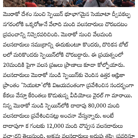
మెురాకో దేశం నుంచి స్పెయిన్‌ భూభాగమైన సెయూటా ద్వీపకల్ప
నగరంలోకి ఒక్కరోజునే వేలాది మంది వలసదారులు చొరబడటం
ప్రపంచాన్ని నివ్వెరపరిచింది. మొరాకో నుంచి వేలమంది
వలసదారులు సముద్రాన్ని ఈదుకుంటూ కొందరు, దొరికన బోట్
లలో మరికొందరు స్పెయిన్‌లోకి చొరబడ్డారు. ఈ ప్రయత్నంలో
20మందికి పైగా వలస ప్రజలు ప్రాణాలు కూడా కోల్పోయారు.
వలసదారులు మొరాకో నుండి స్పెయిన్‌కు చెందిన ఉత్తర ఆఫ్రికా
ప్రాంతం ‘సెయుటా’లోకి విజయవంతంగా ప్రవేశించిన సందర్బంగా
కేకలు వేస్తూ కేరింతలు కొడుతున్న వీడియోలు వైరల్ గా మారాయి.
నిన్న మొరాకో నుండి స్పెయిన్‌లోకి దాదాపు 80,000 మంది
వలసదారులు ప్రవేశించినట్లు అంచనా వేస్తున్నారు. అంటే
దాదాపుగా క గంటకు 12,000 మంది చొప్పున వలసదారులు
వచ్చారని తెలుస్తుంది. అక్రమ వలసదారులు అదుపు తప్పి ప్రవర్తిస్తూ