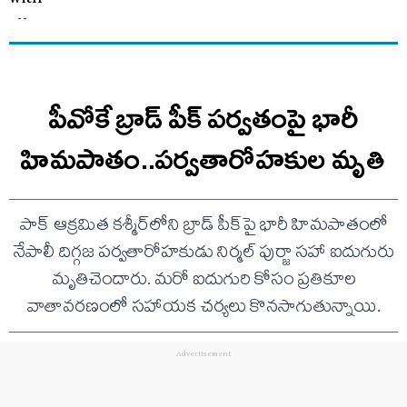
పీవోకే బ్రాడ్ పీక్ పర్వతంపై భారీ
హిమపాతం..పర్వతారోహకుల మృతి
పాక్ ఆక్రమిత కశ్మీర్‌లోని బ్రాడ్ పీక్‌పై భారీ హిమపాతంలో
నేపాలీ దిగ్గజ పర్వతారోహకుడు నిర్మల్ పుర్జా సహా ఐదుగురు
మృతిచెందారు. మరో ఐదుగురి కోసం ప్రతికూల
వాతావరణంలో సహాయక చర్యలు కొనసాగుతున్నాయి.