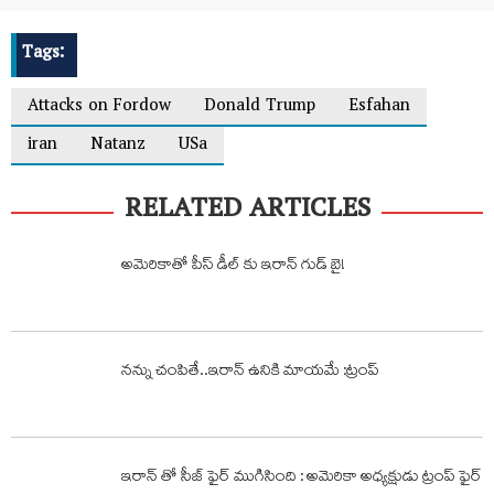
Tags:
Attacks on Fordow
Donald Trump
Esfahan
iran
Natanz
USa
RELATED ARTICLES
అమెరికాతో పీస్ డీల్ కు ఇరాన్ గుడ్ బై!
నన్ను చంపితే..ఇరాన్ ఉనికి మాయమే :ట్రంప్
ఇరాన్ తో సీజ్ ఫైర్ ముగిసింది : అమెరికా అధ్యక్షుడు ట్రంప్ ఫైర్