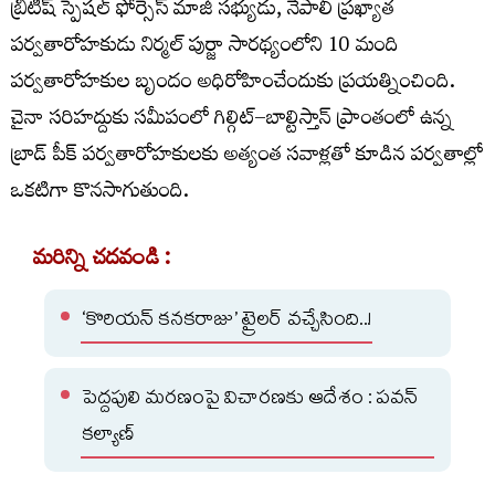
బ్రిటిష్‌ స్పెషల్‌ ఫోర్సెస్‌ మాజీ సభ్యుడు, నేపాలీ ప్రఖ్యాత
పర్వతారోహకుడు నిర్మల్‌ పుర్జా సారథ్యంలోని 10 మంది
పర్వతారోహకుల బృందం అధిరోహించేందుకు ప్రయత్నించింది.
చైనా సరిహద్దుకు సమీపంలో గిల్గిట్‌–బాల్టిస్తాన్‌ ప్రాంతంలో ఉన్న
బ్రాడ్‌ పీక్‌ పర్వతారోహకులకు అత్యంత సవాళ్లతో కూడిన పర్వతాల్లో
ఒకటిగా కొనసాగుతుంది.
మరిన్ని చదవండి :
‘కొరియన్ కనకరాజు’ ట్రైలర్ వచ్చేసింది..!
పెద్దపులి మరణంపై విచారణకు ఆదేశం : పవన్
కల్యాణ్