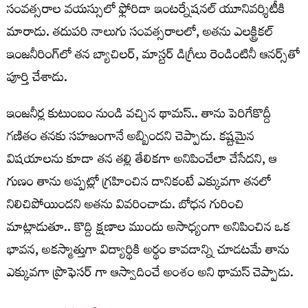
సంవత్సరాల వయస్సులో ఫ్లోరిడా ఇంటర్నేషనల్ యూనివర్శిటీకి
మారాడు. తదుపరి నాలుగు సంవత్సరాలలో, అతను ఎలక్ట్రికల్
ఇంజనీరింగ్‌లో తన బ్యాచిలర్, మాస్టర్ డిగ్రీలు రెండింటినీ ఆనర్స్‌తో
పూర్తి చేశాడు.
ఇంజనీర్ల కుటుంబం నుండి వచ్చిన థామస్.. తాను పెరిగేకొద్దీ
గణితం తనకు సహజంగానే అబ్బిందని చెప్పాడు. కష్టమైన
విషయాలను కూడా తన తల్లి తేలికగా అనిపించేలా చేసేదని, ఆ
గుణం తాను అప్పట్లో గ్రహించిన దానికంటే ఎక్కువగా తనలో
నిలిచిపోయిందని అతను వివరించాడు. బోధన గురించి
మాట్లాడుతూ.. కొద్ది క్షణాల ముందు అసాధ్యంగా అనిపించిన ఒక
భావన, అకస్మాత్తుగా విద్యార్థికి అర్థం కావడాన్ని చూడటమే తాను
ఎక్కువగా ప్రొఫెసర్ గా ఆస్వాదించే అంశం అని థామస్ చెప్పాడు.