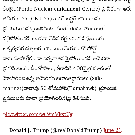
కేంద్రం(Fordo Nuclear enrichment Centre) పై ఏకంగా ఆరు
జిబియు–57 (GBU-57)బంకర్​ బస్టర్​ బాంబులను
ప్రయోగించినట్లు తెలిసింది. దీంతో రెండు బాంబులతో
పనైపోతుందని అంచనా వేసిన రక్షణరంగ నిపుణులకు
ఆశ్చర్యపరుస్తూ ఆరు బాంబులు వేయడంతో ఫోర్డో
నామరూపాల్లేకుండా సర్వనాశనమైపోయిందని అమెరికా
ప్రకటించింది. దీంతోపాటు, తీరానికి 400మైళ్ల దూరంలో
మోహరించిఉన్న అమెరికన్​ జలాంతర్గాములు (Sub-
marines)దాదాపు 30 తోమహాక్(Tomahawk)​ క్రూయిజ్​
క్షిపణులకు కూడా ప్రయోగించినట్లు తెలిసింది.
pic.twitter.com/wu9mMkxtUg
— Donald J. Trump (@realDonaldTrump)
June 21,