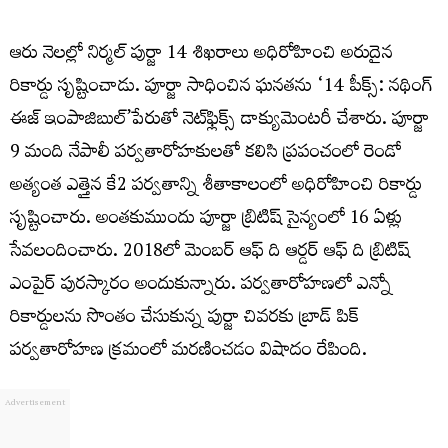
ఆరు నెలల్లో నిర్మల్‌ పుర్జా 14 శిఖరాలు అధిరోహించి అరుదైన
రికార్డు సృష్టించాడు. పూర్జా సాధించిన ఘనతను ‘14 పీక్స్‌: నథింగ్‌
ఈజ్‌ ఇంపాజిబుల్‌’పేరుతో నెట్‌ఫ్లిక్స్‌ డాక్యుమెంటరీ చేశారు. పూర్జా
9 మంది నేపాలీ పర్వతారోహకులతో కలిసి ప్రపంచంలో రెండో
అత్యంత ఎత్తైన కే2 పర్వతాన్ని శీతాకాలంలో అధిరోహించి రికార్డు
సృష్టించారు. అంతకుముందు పూర్జా బ్రిటిష్‌ సైన్యంలో 16 ఏళ్లు
సేవలందించారు. 2018లో మెంబర్‌ ఆఫ్‌ ది ఆర్డర్‌ ఆఫ్‌ ది బ్రిటిష్‌
ఎంపైర్‌ పురస్కారం అందుకున్నారు. పర్వతారోహణలో ఎన్నో
రికార్డులను సొంతం చేసుకున్న పుర్జా చివరకు బ్రాడ్ పిక్
పర్వతారోహణ క్రమంలో మరణించడం విషాదం రేపింది.