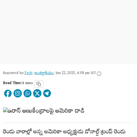
Reported by:
Tech
|
అంత‌ర్జాతీయం
|
Jun 22, 2025, 4:08 pm IST
Read Time:
4 mins
రెండు వారాల్లో అన్న అమెరికా అధ్యక్షుడు డోనాల్డ్​ ట్రంప్​ రెండు