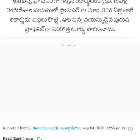
అతిపిన్న ప్రొఫెసర్‌గా గిన్నిస్‌ రికార్డులకెక్కాడు. 18ఏళ్ల
346రోజుల వయసులో ప్రొఫెసర్ గా మారి..306 ఏళ్ల నాటి
రికార్డును బద్దలు కొట్టి.. అతి పిన్న వయస్కుడైన పురుష
ప్రొఫెసర్‌గా సరికొత్త రికార్డు సాధించాడు.
Reported by:
Y.V. Narsimha Reddy
|
అంత‌ర్జాతీయం
|
Aug 04, 2026, 12:56 pm IST
Read Time:
4 mins