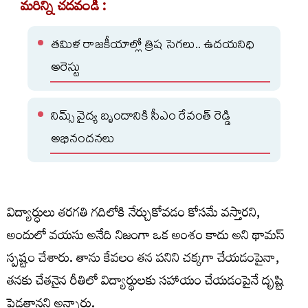
మరిన్ని చదవండి :
తమిళ రాజకీయాల్లో త్రిష సెగలు.. ఉదయనిధి
అరెస్టు
నిమ్స్ వైద్య బృందానికి సీఎం రేవంత్ రెడ్డి
అభినందనలు
విద్యార్ధులు తరగతి గదిలోకి నేర్చుకోవడం కోసమే వస్తారని,
అందులో వయసు అనేది నిజంగా ఒక అంశం కాదు అని థామస్
స్పష్టం చేశారు. తాను కేవలం తన పనిని చక్కగా చేయడంపైనా,
తనకు చేతనైన రీతిలో విద్యార్థులకు సహాయం చేయడంపైనే దృష్టి
పెడతానని అన్నారు.