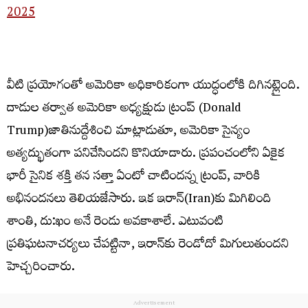
2025
వీటి ప్రయోగంతో అమెరికా అధికారికంగా యుద్ధంలోకి దిగినట్లైంది.
దాడుల తర్వాత అమెరికా అధ్యక్షుడు ట్రంప్​ (Donald
Trump)జాతినుద్దేశించి మాట్లాడుతూ, అమెరికా సైన్యం
అత్యద్భుతంగా పనిచేసిందని కొనియాడారు. ప్రపంచంలోని ఏకైక
భారీ సైనిక శక్తి తన సత్తా ఏంటో చాటిందన్న ట్రంప్​, వారికి
అభినందనలు తెలియజేసారు. ఇక ఇరాన్(Iran)​కు మిగిలింది
శాంతి, దు:ఖం అనే రెండు అవకాశాలే. ఎటువంటి
ప్రతిఘటనాచర్యలు చేపట్టినా, ఇరాన్​కు రెండోదో మిగులుతుందని
హెచ్చరించారు.