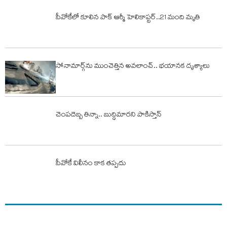
పీవోకేలో కూలిన పాక్ ఆర్మీ హెలికాప్టర్..21 మంది మృతి
సోనామార్గ్‌ను ముంచెత్తిన అవలాంచ్‌.. భయానక దృశ్యాలు
చెంపదెబ్బ తిన్నా.. బుద్ధిమారని పాకిస్తాన్​
పీవోకే విలీనం కాక తప్పదు