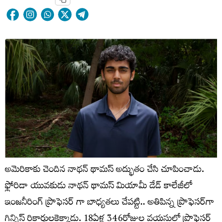
అమెరికాకు చెందిన నాథన్ థామస్ అద్భుతం చేసి చూపించాడు.
ఫ్లోరిడా యువకుడు నాథన్ థామస్ మియామీ డేడ్ కాలేజీలో
ఇంజనీరింగ్ ప్రొఫెసర్ గా బాధ్యతలు చేపట్టి.. అతిపిన్న ప్రొఫెసర్‌గా
గిన్నిస్‌ రికార్డులకెక్కాడు. 18ఏళ్ల 346రోజుల వయసులో ప్రొఫెసర్