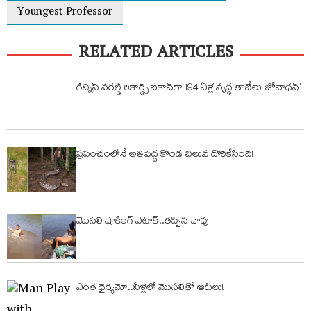
Youngest Professor
RELATED ARTICLES
గిన్నిస్ వరల్డ్ రికార్డ్స్ ఐకాన్‌గా 194 ఏళ్ల వృద్ధ తాబేలు ‘జోనాథన్’
ప్రపంచంలోనే అతిపెద్ద కొండ చిలువ దొరికేసింది!
మొసలి షాకింగ్ ఎటాక్..తప్పిన చావు
ఎంత ధైర్యమో..నీళ్లలో మొసలితో ఆటలు!