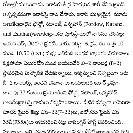
రోజుల్లో ముగించాడు. ఇరాన్​కు తీవ్ర హెచ్చరిక జారీ చేసిన ట్రంప్​
ఆశ్చర్యకరంగా ఇరాన్​పై దాడి చేసాడు. ఇరాన్​ ముఖ్యమైన మూడు
అణుకేంద్రాలైన ఫోర్డో, నటాంజ్​, ఎస్ఫహాన్ (Fordow, Natanz,
and Esfahan)అణుకేంద్రాలను పూర్తిస్థాయిలో నాశనం చేసినట్లు
ఆయన ఎక్స్​ వేదికగా ప్రకటించారు. సరిగ్గా శుక్రవారం రాత్రి 10
నుండి 10.30 (CST) మధ్య ఎనిమిది ఇంధన ట్యాంకర్​ విమానాలు
ఓక్లహామా ఎయిర్​బేస్​ నుండి బయలుదేరి బి–2 బాంబర్ల (B-2)
స్థావరమైన మిస్సోరీకి చేరుకున్నాయి. అక్కన్నుంచి నిశ్శబ్దంగా ఆరు
బి–2 బాంబర్లు, ఇంధన విమానాలు బయలుదేరి ఇరాన్​ వైపుగా
దాదాపు 37 గంటలు ప్రయాణించి ఫోర్డో, నటాంజ్​, ఇస్ఫహాన్​
అణుకేంద్రాలపై దాడులు నిర్వహించాయి. వీటికి దన్నుగా అమెరికా
సూపర్​ ఫైటర్​ జెట్లు ఎఫ్​–22(F-22)లు, ఐదోతరం ఫైటర్​ ఎఫ్​
‌‌35ఏ(F35A)లు అనుసరించినట్లు వాషింగ్టన్​ పోస్ట్​ వివరించింది.
ముఖ్యంగా అతి ప్రమాదకరంగా భావిస్తున్న ఫోర్డో అణుఇంధన శుద్ధి