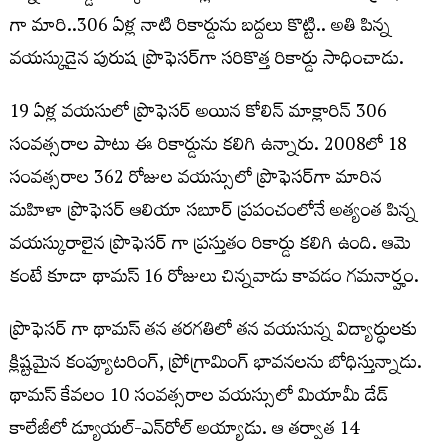
గా మారి..306 ఏళ్ల నాటి రికార్డును బద్దలు కొట్టి.. అతి పిన్న
వయస్కుడైన పురుష ప్రొఫెసర్‌గా సరికొత్త రికార్డు సాధించాడు.
19 ఏళ్ల వయసులో ప్రొఫెసర్ అయిన కోలిన్ మాక్లారిన్ 306
సంవత్సరాల పాటు ఈ రికార్డును కలిగి ఉన్నారు. 2008లో 18
సంవత్సరాల 362 రోజుల వయస్సులో ప్రొఫెసర్‌గా మారిన
మహిళా ప్రొఫెసర్ ఆలియా సబూర్ ప్రపంచంలోనే అత్యంత పిన్న
వయస్కురాలైన ప్రొఫెసర్ గా ప్రస్తుతం రికార్డు కలిగి ఉంది. ఆమె
కంటే కూడా థామస్ 16 రోజులు చిన్నవాడు కావడం గమనార్హం.
ప్రొఫెసర్ గా థామస్ తన తరగతిలో తన వయసున్న విద్యార్ధులకు
క్లిష్టమైన కంప్యూటరింగ్, ప్రోగ్రామింగ్ భావనలను బోధిస్తున్నాడు.
థామస్ కేవలం 10 సంవత్సరాల వయస్సులో మియామీ డేడ్
కాలేజీలో డ్యూయల్-ఎన్‌రోల్ అయ్యాడు. ఆ తర్వాత 14