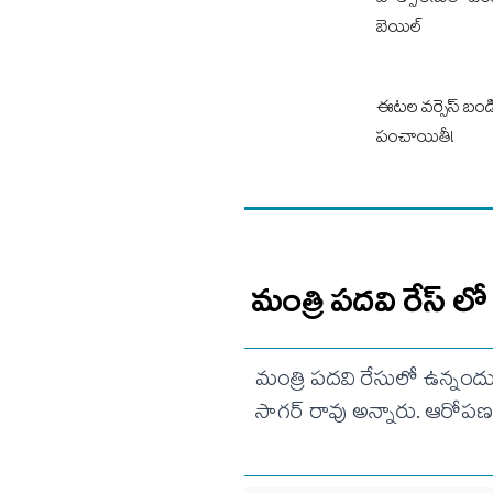
పోక్సో కేసులో బ
బెయిల్‌
ఈటల వర్సెస్ బండి :
పంచాయితీ!
మంత్రి పదవి రేస్ లో
మంత్రి పదవి రేసులో ఉన్నందు
సాగర్ రావు అన్నారు. ఆరోపణ