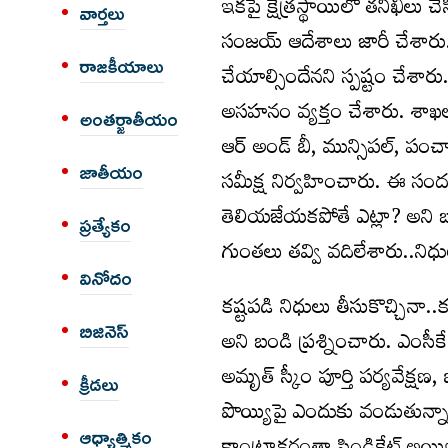
ఇకపై క్షేత్రస్థాయిలో తనిఖీలు
వార్త‌లు
సంజయ్ ఆదేశాలు జారీ చేశారు. ఇక
రాజకీయాలు
చేయాల్సిందేనని స్పష్టం చేశా
అసహనం వ్యక్తం చేశారు. శాఖల వా
అంత‌ర్జాతీయం
ఆర్ అండ్ బీ, మున్సిపల్, పంచ
జాతీయం
సమీక్ష నిర్వహించారు. ఈ సందర్
తెలియజేయకపోతే ఎట్లా? అని బం
ప్రత్యేకం
గుంతలు తవ్వి వదిలేశారు..నిధు
వినోదం
కష్టపడి నిధులు తీసుకొచ్చినా.
బిజినెస్
అని బండి ప్రశ్నించారు. ఎంసీకే
అమృత్ స్కీం పూర్తి పర్యవేక్షణ, 
క్రీడలు
పొయ్యిపై ఎందుకు వండుతున్నార
ఆధ్యాత్మికం