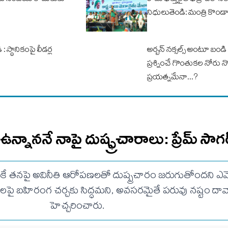
ండి సంజయ్‌ కొడుకుకు
రామ భక్తులైతే భద్రాచలానికి 
నిధులుతెండి: మంత్రి కొండ
 స్థానికంపై లీడర్ల
అర్బన్ నక్సల్స్‌ అంటూ బండి 
ప్రశ్నించే గొంతుకల నోరు నొ
ప్రయత్నమేనా...?
 ఉన్నాననే నాపై దుష్ఫ్రచారాలు: ప్రేమ్ సాగ
కే తనపై అవినీతి ఆరోపణలతో దుష్ప్రచారం జరుగుతోందని ఎమ్మెల్
లపై బహిరంగ చర్చకు సిద్ధమని, అవసరమైతే పరువు నష్టం దావా 
హెచ్చరించారు.