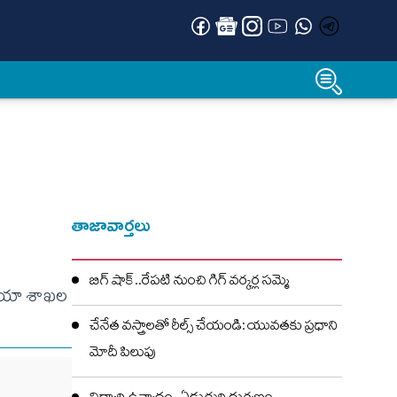
తాజావార్తలు
బిగ్ షాక్..రేపటి నుంచి గిగ్ వర్కర్ల సమ్మె
లో ఆయా శాఖల
చేనేత వస్త్రాలతో రీల్స్ చేయండి: యువతకు ప్రధాని
మోదీ పిలుపు