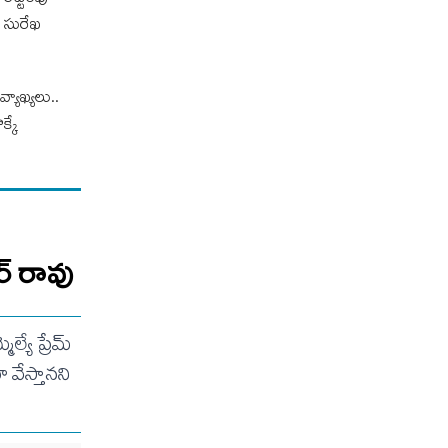
రెట్టింపు
ా సురేఖ
వ్యాఖ్యలు..
క్కే
ర్ రావు
యే ప్రేమ్
వేస్తానని