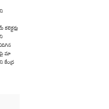
ని
 కలెక్టర్లు
ని
ఎదిగిన
ంపై మా
ి కేంద్ర