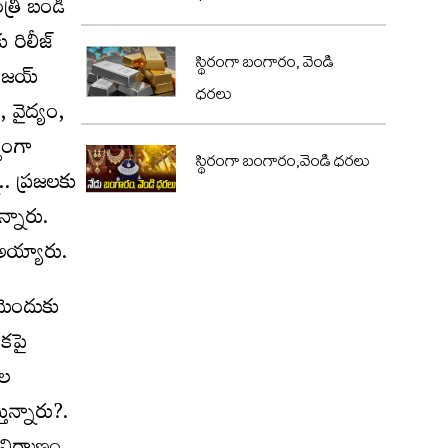
త్రి బండి
 రిలీజ్
స్థిరంగా బంగారం, వెండి
సంజయ్
ధరలు
, వైద్యం,
్ఘంగా
స్థిరంగా బంగారం,వెండి ధరలు
.. ప్రజలకు
న్నారు.
 అయ్యారు.
యమెందుకు
ఇకపై
ెల
ున్నారు?.