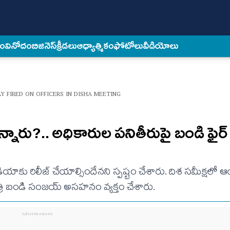
కం
వినోదం
బిజినెస్
క్రీడలు
ఆధ్యాత్మికం
ఫోటోలు
వీడియోలు
Y FIRED ON OFFICERS IN DISHA MEETING
్నారు?.. అధికారుల పనితీరుపై బండి ఫైర్
ను మీడియాకు రిలీజ్ చేయాల్సిందేనని స్పష్టం చేశారు. దిశ సమీక్ష
త్రి బండి సంజయ్ అసహనం వ్యక్తం చేశారు.