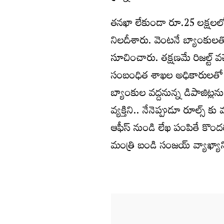
తనఖా లేకుండా రూ.25 లక్షలలోపు
నిలదీశారు. వెంటనే బ్యాంకులతో
సూచించారు. తక్షణమే రిజల్ట్ వచ్
సంబంధిత శాఖల అధికారులతో సమ
బ్యాంకుల వద్దనున్న డిపాజిట్లన
వ్యక్తిని.. నేనెప్పుడూ రూల్స్
ఆఫీస్ నుండి లేఖ పంపితే కొందరు 
మంత్రి బండి సంజయ్ వ్యాఖ్యా