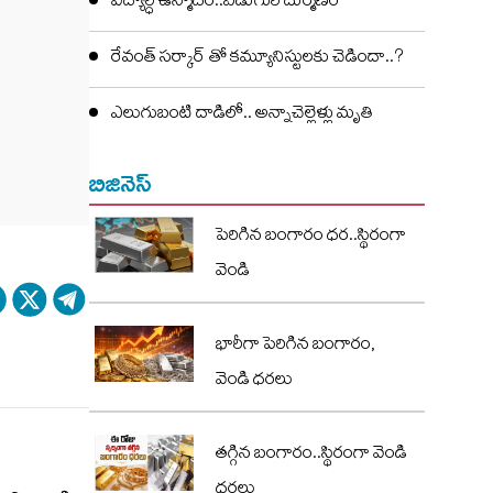
విద్యార్ధి ఉన్మాదం..ఏడుగురి దుర్మణం
రేవంత్ సర్కార్ తో కమ్యూనిస్టులకు చెడిందా..?
ఎలుగుబంటి దాడిలో.. అన్నాచెల్లెళ్లు మృతి
బిజినెస్
పెరిగిన బంగారం ధర..స్థిరంగా
వెండి
భారీగా పెరిగిన బంగారం,
వెండి ధరలు
తగ్గిన బంగారం..స్థిరంగా వెండి
ధరలు