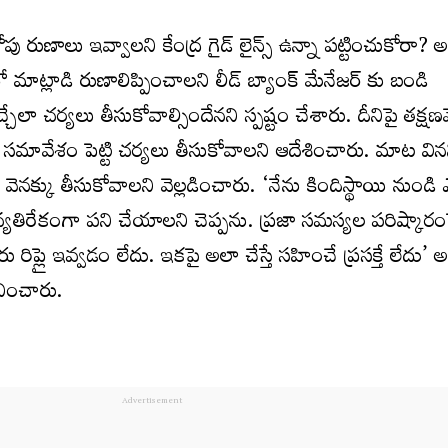
 రుణాలు ఇవ్వాలని కేంద్ర గైడ్ లైన్స్ ఉన్నా పట్టించుకోరా? అ
 మాట్లాడి రుణాలిప్పించాలని లీడ్ బ్యాంక్ మేనేజర్ కు బండి
చేలా చర్యలు తీసుకోవాల్సిందేనని స్పష్టం చేశారు. దీనిపై తక్షణమే
ావేశం పెట్టి చర్యలు తీసుకోవాలని ఆదేశించారు. మాట విన
ు వెనక్కు తీసుకోవాలని వెల్లడించారు. ‘నేను కిందిస్థాయి నుండి 
 కు వ్యతిరేకంగా పని చేయాలని చెప్పను. ప్రజా సమస్యల పరిష్కార
రిప్లై ఇవ్వడం లేదు. ఇకపై అలా చేస్తే సహించే ప్రసక్తే లేదు’ అన
నించారు.