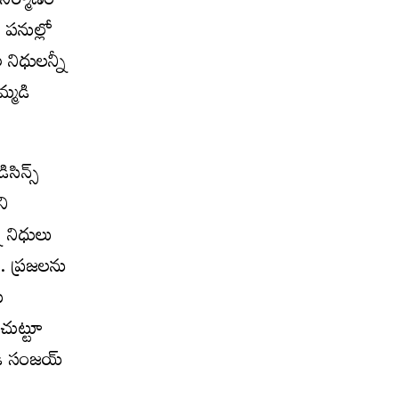
 నిర్మాణం
 పనుల్లో
 నిధులన్నీ
మ్మడి
సిన్స్
ని
ి నిధులు
ు. ప్రజలను
ు
చుట్టూ
ండి సంజయ్