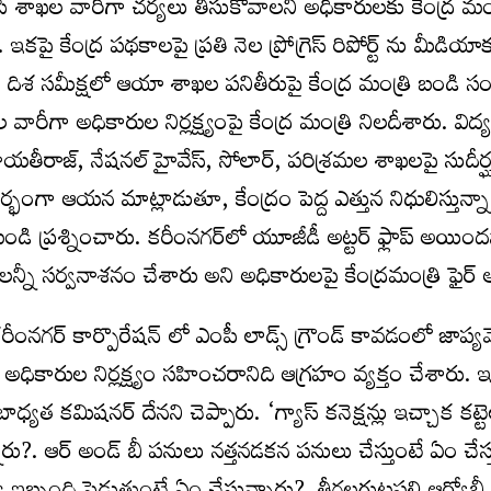
 చేసి శాఖల వారీగా చర్యలు తీసుకోవాలని అధికారులకు కేంద్ర మం
పై కేంద్ర పథకాలపై ప్రతి నెల ప్రోగ్రెస్ రిపోర్ట్ ను మీడియాకు
రు. దిశ సమీక్షలో ఆయా శాఖల పనితీరుపై కేంద్ర మంత్రి బండి 
రీగా అధికారుల నిర్లక్ష్యంపై కేంద్ర మంత్రి నిలదీశారు. విద్య
ాయతీరాజ్, నేషనల్ హైవేస్, సోలార్, పరిశ్రమల శాఖలపై సుదీర
భంగా ఆయన మాట్లాడుతూ, కేంద్రం పెద్ద ఎత్తున నిధులిస్తున్నా
డి ప్రశ్నించారు. కరీంనగర్‌లో యూజీడీ అట్టర్ ఫ్లాప్ అయింద
లన్నీ సర్వనాశనం చేశారు అని అధికారులపై కేంద్రమంత్రి ఫైర్
.కరీంనగర్ కార్పొరేషన్ లో ఎంపీ లాడ్స్ గ్రౌండ్ కావడంలో జాప్
 అధికారుల నిర్లక్ష్యం సహించరానిది ఆగ్రహం వ్యక్తం చేశారు. 
బాధ్యత కమిషనర్ దేనని చెప్పారు. ‘గ్యాస్ కనెక్షన్లు ఇచ్చాక కట్ట
ు?. ఆర్ అండ్ బీ పనులు నత్తనడకన పనులు చేస్తుంటే ఏం చేస్త