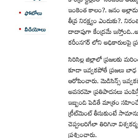
కాంట్రాక్టర్లంతా సిండికేట్ అయ్
ఇంకెంత కాలం?. జనం అల్లాడుతున్
ఫోటోలు
తీవ్ర నిరక్ష్యం ఎందుకు?. ని
వీడియోలు
దాదాపుగా కేంద్రమే ఇస్తోంది.
కరీంనగర్ లోని అధికారులపై ప్ర
సిరిసిల్ల జిల్లాలో ప్రజలకు మ
కూడా ఇవ్వకపోతే ప్రజలు బాధ పడ
ఆరోపించారు. మెడిసిన్స్ ఇవ్వకప
అవసరమో ప్రతిపాదనలు పంపిస్తే..
ఇబ్బంది పెడితే మాత్రం సహించే 
ట్రీట్‌మెంట్ తీసుకుంటే సామా
చెప్పులరిగేలా తిరిగినా విశ్
ప్రశ్నించారు.