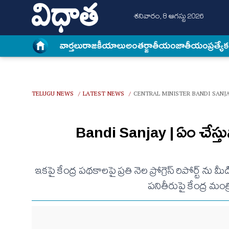
శనివారం, 8 ఆగస్టు 2026
వార్త‌లు
రాజకీయాలు
అంత‌ర్జాతీయం
జాతీయం
ప్రత్యే
TELUGU NEWS
LATEST NEWS
CENTRAL MINISTER BANDI SANJA
/
/
Bandi Sanjay | ఏం చేస్తున
ఇకపై కేంద్ర పథకాలపై ప్రతి నెల ప్రోగ్రెస్ రిపోర్ట్ 
పనితీరుపై కేంద్ర మం