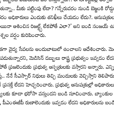
యి ఇబ్బంది పెడుతుంటే ఏం చేస్తున్నారు?. తీగలగుట్టపల్లి ఆర్వోబీ
నా.. మీకు పట్టింపు లేదా? గన్నేరువరం నుండి బెజ్జంకి రోడ్డు
రంతరం అధికారులు ఎందుకు తనిఖీలు చేయడం లేదు?. ఆసుపత్రుల
.అయినా ఆశించిన రిజల్ట్స్ లేకపోతే ఎలా?’ అని బండి సంజయ్ ఉ
శ్నల వర్షం కురిపించారు.
రింతగా వైద్య సేవలను అందుబాటులో ఉంచాలని ఆదేశించారు. మెడి
ుతున్నారని, మెడిసిన్ డబ్బులు రాష్ట్ర ప్రభుత్వం ఇవ్వడం లేద
ోతే ప్రజలెందుకు ప్రభుత్వ ఆస్పత్రులకు వస్తారని అన్నారు. ఎన్న
 నేనే సీఎస్సార్ నిధులు తెచ్చి మందులకు వెచ్చిస్తాని తెలిపార
ప్రసక్తే లేదని హెచ్చరించారు. ప్రభుత్వ ఆసుపత్రుల్లో అధికారుల
న్యులకు కూడా భరోసా వస్తుందని బండి సూచించారు. బ్యాంకుల 
వకర్మ, పీఎంఈజీపీ రుణాలెందుకు ఇవ్వడం లేదని అధికారులను బ