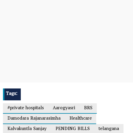
Tags:
#private hospitals
Aarogyasri
BRS
Damodara Rajanarasimha
Healthcare
Kalvakuntla Sanjay
PENDING BILLS
telangana