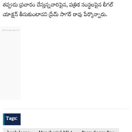
తప్పుడు ప్రచారం చేస్తున్నవారిపైన, పత్రిక సంస్థలపైన లీగల్
యాక్షన్ తీసుకుంటానని ప్రేమ్ సాగర్ రావు పేర్కొన్నారు.
Tags: