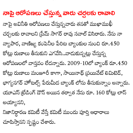
నాపై ఆరోపణలు చేస్తున్న వారు చర్చలకు రావాలి
నాపై అవినీతి ఆరోపణలు చేస్తున్నవారు తనతో ముఖాముఖీ
చర్చలకు రావాలని ప్రేమ్ సాగర్ రావు సవాల్ విసిరారు. నేను నా
వ్యాపార, వాణిజ్య కంపెనీల పేరిట బ్యాంకుల నుంచి రూ.450
కోట్లు రుణాలు తీసుకుని ఎగవేసి..వాడుకున్నట్లు చేస్తున్న
ఆరోపణలలో వాస్తవం లేదన్నారు. 2009-10లో బ్యాంక్ రూ.450
కోట్లు రుణాలు మంజూరీ కాగా, సాయినాథ్ ప్రయివేట్ లిమిటెడ్,
భాగ్యనగర్ హోటల్స్ పేరుమీద బ్యాంక్ లోను తీసుకున్నాం అన్నారు.
యూఎస్ ట్రేడింగ్ డౌన్ అయిన తర్వాత నేను రూ. 160 కోట్లు లాస్
అయ్యానని,
నిజానిర్ధారణ కమిటీ వేస్తే కమిటీ ముందు పూర్తి ఆధారాలు
చూపిస్తానని స్పష్టం చేశారు.