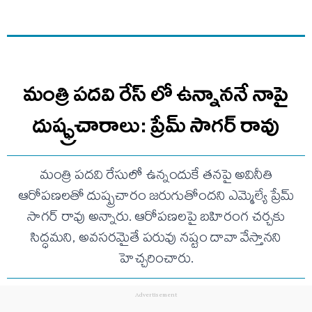
మంత్రి పదవి రేస్ లో ఉన్నాననే నాపై
దుష్ఫ్రచారాలు: ప్రేమ్ సాగర్ రావు
మంత్రి పదవి రేసులో ఉన్నందుకే తనపై అవినీతి
ఆరోపణలతో దుష్ప్రచారం జరుగుతోందని ఎమ్మెల్యే ప్రేమ్
సాగర్ రావు అన్నారు. ఆరోపణలపై బహిరంగ చర్చకు
సిద్ధమని, అవసరమైతే పరువు నష్టం దావా వేస్తానని
హెచ్చరించారు.