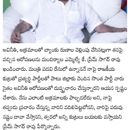
అవినీతి, అక్రమాలతో బ్యాంకు రుణాల చెల్లింపు చేసినట్లుగా తనపై
వచ్చిన ఆరోపణలను మంచిర్యాల ఎమ్మెల్యే కే. ప్రేమ్ సాగర్ రావు
ఖండించారు. మంత్రి పదవి రేసులో ఉన్నాననే నాపై రాజకీయ
కుట్రతో ప్రత్యర్థి పార్టీలతో పాటు జిల్లాకు చెందిన సొంత పార్టీ వారు
సైతం అవినీతి ఆరోపణలతో దుష్ప్రచారం చేస్తున్నారని ఆయన స్పష్టం
చేశారు. నేను ఎలాంటి అక్రమాలకు పాల్పడలేదు అని, నాపై
తప్పుడు ప్రచారం చేస్తున్న వారిని వదిలిపెట్టబోనని, వారిపై పరువు
నష్టం దావా వేస్తానని, త్వరలో అన్ని కుట్రలు బయటకు వస్తాయని
ప్రేమ్ సాగర్ రావు పేర్కొన్నారు.