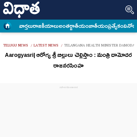
వార్త‌లు
రాజకీయాలు
అంత‌ర్జాతీయం
జాతీయం
ప్రత్యేకం
వినోద
TELUGU NEWS
LATEST NEWS
TELANGANA HEALTH MINISTER DAMODARA
/
/
Aarogyasri| ఆరోగ్య శ్రీ బిల్లులు చెల్లిస్తాం : మంత్రి దామోదర
రాజనరసింహ