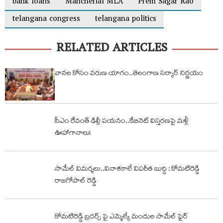
bank loans
Mancherial MLA
Prem Sagar Rao
telangana congress
telangana politics
RELATED ARTICLES
వానల కోసం వరుణ యాగం..తెలంగాణ సర్కార్ నిర్ణయం
సీఎం రేవంత్ ఢిల్లీ పయనం..కేబినెట్ విస్తరణపై మళ్లీ
ఊహాగానాలు!
సామేల్ విమర్శలు..వినాశకాలే విపరీత బుద్ది : కోమటిరెడ్డి
రాజగోపాల్ రెడ్డి
కోమటిరెడ్డి బ్రదర్స్ పై ఎమ్మెల్యే మందుల సామేల్ ఫైర్