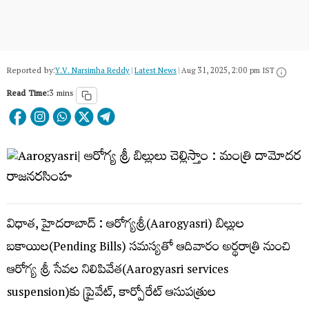
Reported by:
Y.V. Narsimha Reddy
|
Latest News
|
Aug 31, 2025, 2:00 pm IST
Read Time:
3 mins
విధాత, హైదరాబాద్ : ఆరోగ్యశ్రీ(Aarogyasri) బిల్లుల
బకాయిల(Pending Bills) సమస్యతో ఆదివారం అర్థరాత్రి నుంచి
ఆరోగ్య శ్రీ సేవల నిలిపివేత(Aarogyasri services
suspension)కు ప్రైవేట్, కార్పోరేట్ ఆసుపత్రుల