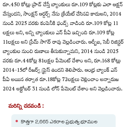
రూ.450 కోట్లు ప్రాడ్ చేస్తే బ్యాంకులు రూ.109 కోట్లకు ఎలా ఆక్షన్
వేస్తుందని, సాంక్షన్ ఆర్డర్స్ నేను క్రేయేట్ చేసినవి కాదుఅని, 2014
నుండి 2025 వరకు కంపెనీకి ఫండ్స్ వాడింది రూ.109 కోట్ల 11
లక్షలు అని, అన్ని బ్యాంకులు ఎన్ పీఏ ఇచ్చింది రూ.109 కోట్ల
11లక్షలు అని ప్రేమ్ సాగర్ రావు వెల్లడించారు. ఆర్బీఐ, సెబీ రిజిస్టర్
బ్యాంకుల నుంచి రుణాలు తీసుకున్నామని, 2014 నుండి 2025
వరకు రూ.44కోట్ల 81లక్షల పేమెంట్ చేశాం అని, రూ.168 కోట్లు
2014-15లో రీజర్వ్ ప్రైస్ ఉందని తెలిపారు. ఆంధ్ర బ్యాంక్ ఎన్
పీఏ అయిన తర్వాత రూ.18కోట్ల 72లక్షలు చెల్లించాం అన్నారుజ
2024 అక్టోబర్ 31 నుండి లోన్ పేమెంట్ చేశాం అని వెల్లడించారు.
మరిన్ని చదవండి :
కొత్తగా 2,665 ఎకరాల ప్రభుత్వ భూముల