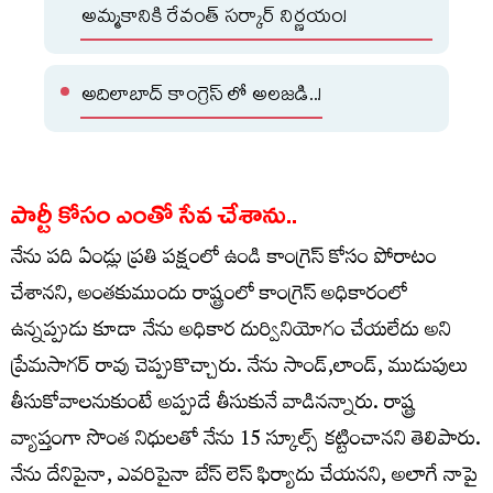
అమ్మకానికి రేవంత్ సర్కార్ నిర్ణయం!
అదిలాబాద్ కాంగ్రెస్ లో అలజడి..!
పార్టీ కోసం ఎంతో సేవ చేశాను..
నేను పది ఏండ్లు ప్రతి పక్షంలో ఉండి కాంగ్రెస్ కోసం పోరాటం
చేశానని, అంతకుముందు రాష్ట్రంలో కాంగ్రెస్ అధికారంలో
ఉన్నప్పుడు కూడా నేను అధికార దుర్వినియోగం చేయలేదు అని
ప్రేమసాగర్ రావు చెప్పుకొచ్చారు. నేను సాండ్,లాండ్, ముడుపులు
తీసుకోవాలనుకుంటే అప్పుడే తీసుకునే వాడినన్నారు. రాష్ట్ర
వ్యాప్తంగా సొంత నిధులతో నేను 15 స్కూల్స్ కట్టించానని తెలిపారు.
నేను దేనిపైనా, ఎవరిపైనా బేస్ లెస్ ఫిర్యాదు చేయనని, అలాగే నాపై