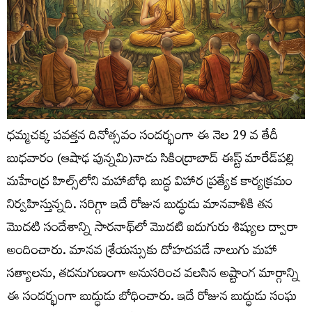
ధమ్మచక్క పవత్తన దినోత్సవం సందర్భంగా ఈ నెల 29 వ తేదీ
బుధవారం (ఆషాఢ పున్నమి)నాడు సికింద్రాబాద్ ఈస్ట్ మారేడ్‌పల్లి
మహేంద్ర హిల్స్‌లోని మహాబోధి బుద్ధ విహార ప్రత్యేక కార్యక్రమం
నిర్వహిస్తున్నది. సరిగ్గా ఇదే రోజున బుద్ధుడు మానవాళికి తన
మొదటి సందేశాన్ని సారనాథ్‌లో మొదటి ఐదుగురు శిష్యుల ద్వారా
అందించారు. మానవ శ్రేయస్సుకు దోహదపడే నాలుగు మహా
సత్యాలను, తదనుగుణంగా అనుసరించ వలసిన అష్టాంగ మార్గాన్ని
ఈ సందర్భంగా బుద్ధుడు బోధించారు. ఇదే రోజున బుద్ధుడు సంఘ