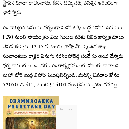
స్థాపన కూడా కావించారు. దీనిని ధమ్మచక్క పవత్తన ఆరంభంగా
భావిస్తారు.
ఈ చారిత్రక దినం సందర్భంగా మహా బోధి బుద్ధ విహార ఉదయం
8.30 నుంచి సాయంత్రం ఏడు గంటల వరకు వివిధ కార్యక్రమాలు
చేపడుతున్నది. 12.15 గంటలకు భాషా సాంస్కృతిక శాఖ
సంచాలకులు డాక్టర్ ఏనుగు నరసింహారెడ్డి సందేశం అంద చేస్తారు.
ధర్మ కాముకులు అందరూ ఈ కార్యక్రమాలకు హాజరు కావాలని
మహా బోధి బుద్ధ విహార పిలుపునిచ్చింది. ‪‪‪‪మరిన్ని వివరాల కోసం
72070 72510‬‬‬‬, ‪‪‪7330 915101 నంబర్లను సంప్రదించవచ్చు.