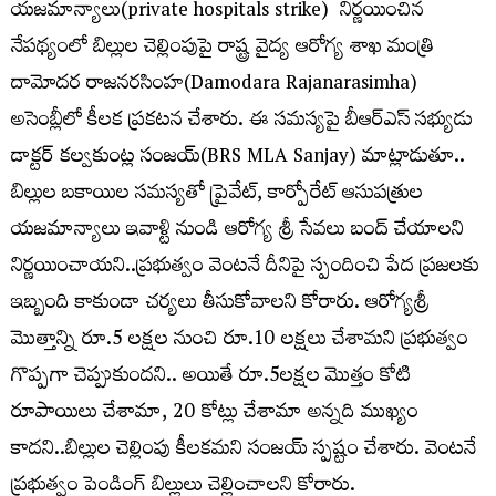
యజమాన్యాలు(private hospitals strike) నిర్ణయించిన
నేపథ్యంలో బిల్లుల చెల్లింపుపై రాష్ట్ర వైద్య ఆరోగ్య శాఖ మంత్రి
దామోదర రాజనరసింహ(Damodara Rajanarasimha)
అసెంబ్లీలో కీలక ప్రకటన చేశారు. ఈ సమస్యపై బీఆర్ఎస్ సభ్యుడు
డాక్టర్ కల్వకుంట్ల సంజయ్(BRS MLA Sanjay) మాట్లాడుతూ..
బిల్లుల బకాయిల సమస్యతో ప్రైవేట్, కార్పోరేట్ ఆసుపత్రుల
యజమాన్యాలు ఇవాళ్టి నుండి ఆరోగ్య శ్రీ సేవలు బంద్ చేయాలని
నిర్ణయించాయని..ప్రభుత్వం వెంటనే దీనిపై స్పందించి పేద ప్రజలకు
ఇబ్బంది కాకుండా చర్యలు తీసుకోవాలని కోరారు. ఆరోగ్యశ్రీ
మొత్తాన్ని రూ.5 లక్షల నుంచి రూ.10 లక్షలు చేశామని ప్రభుత్వం
గొప్పగా చెప్పుకుందని.. అయితే రూ.5లక్షల మొత్తం కోటి
రూపాయిలు చేశామా, 20 కోట్లు చేశామా అన్నది ముఖ్యం
కాదని..బిల్లుల చెల్లింపు కీలకమని సంజయ్ స్పష్టం చేశారు. వెంటనే
ప్రభుత్వం పెండింగ్ బిల్లులు చెల్లించాలని కోరారు.