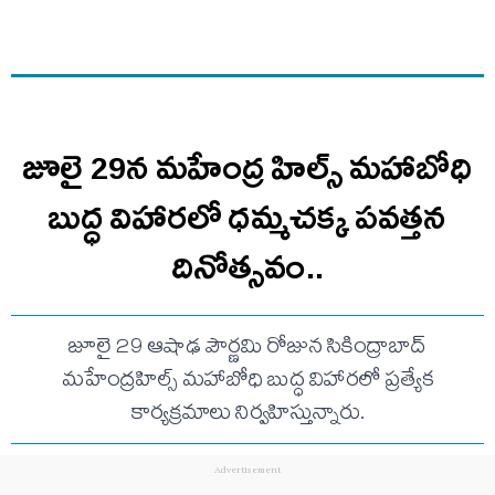
జూలై 29న మహేంద్ర హిల్స్‌ మహాబోధి
బుద్ధ విహారలో ధమ్మచక్క పవత్తన
దినోత్సవం..
జూలై 29 ఆషాఢ పౌర్ణమి రోజున సికింద్రాబాద్‌
మహేంద్రహిల్స్‌ మహాబోధి బుద్ధ విహారలో ప్రత్యేక
కార్యక్రమాలు నిర్వహిస్తున్నారు.