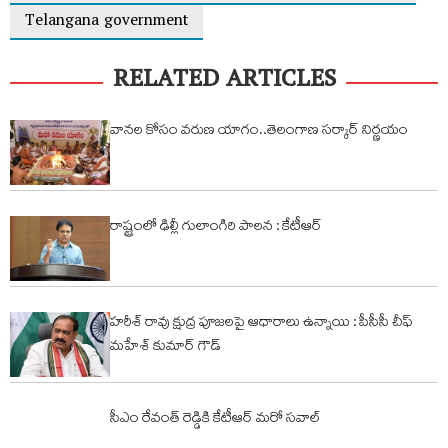
Telangana government
RELATED ARTICLES
వానల కోసం వరుణ యాగం..తెలంగాణ సర్కార్ నిర్ణయం
రాష్ట్రంలో ఢిల్లీ గులాంగిరి పాలన : కేటీఆర్
హరీశ్ రావు క్షుద్ర పూజలపై ఆధారాలు ఉన్నాయి : పీసీసీ చీఫ్
మహేశ్ కుమార్ గౌడ్
సీఎం రేవంత్ రెడ్డికి కేటీఆర్ మరో సవాల్