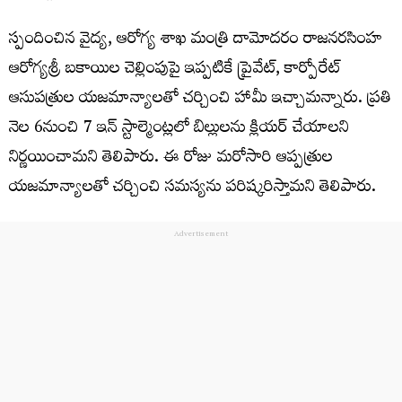
స్పందించిన వైద్య, ఆరోగ్య శాఖ మంత్రి దామోదరం రాజనరసింహ
ఆరోగ్యశ్రీ బకాయిల చెల్లింపుపై ఇప్పటికే ప్రైవేట్, కార్పోరేట్
ఆసుపత్రుల యజమాన్యాలతో చర్చించి హామీ ఇచ్చామన్నారు. ప్రతి
నెల 6నుంచి 7 ఇన్ స్టాల్మెంట్లలో బిల్లులను క్లియర్ చేయాలని
నిర్ణయించామని తెలిపారు. ఈ రోజు మరోసారి ఆప్పత్రుల
యజమాన్యాలతో చర్చించి సమస్యను పరిష్కరిస్తామని తెలిపారు.