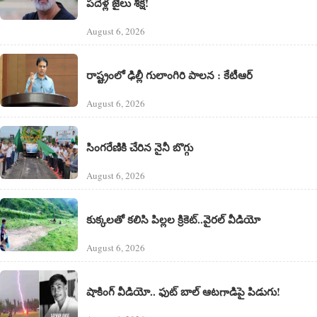
పదేళ్ల జైలు శిక్ష!
August 6, 2026
రాష్ట్రంలో ఢిల్లీ గులాంగిరి పాలన : కేటీఆర్
August 6, 2026
సింగరేణికి చేరిన నైనీ బొగ్గు
August 6, 2026
కుక్కలతో కలిసి పిల్లల క్రికెట్..వైరల్ వీడియో
August 6, 2026
షాకింగ్ వీడియో.. ఫుట్ బాల్ ఆటగాడిపై పిడుగు!