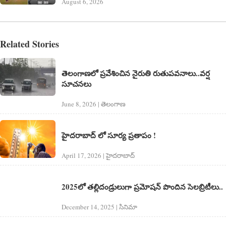
August 6, 2026
Related Stories
తెలంగాణలో ప్రవేశించిన నైరుతి రుతుపవనాలు..వర్ష
సూచనలు
June 8, 2026 | తెలంగాణ‌
హైదరాబాద్ లో సూర్య ప్రతాపం !
April 17, 2026 | హైదరాబాద్​
2025లో తల్లిదండ్రులుగా ప్రమోషన్ పొందిన సెలబ్రిటీలు..
December 14, 2025 | సినిమా