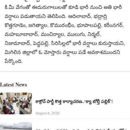
కి.మీ వేగంతో ఈదురుగాలులతో కూడి భారీ నుంచి అతి భారీ
వర్షాలు పడుతాయని తెలిపింది. ఆదిలాబాద్, భద్రాద్రి
కొత్తగూడెం, జగిత్యాల, కొమురంభీం, భూపాలపల్లి, కరీంనగర్‌,
మహబూబాబాద్, మంచిర్యాల, ములుగు, నిర్మల్‌,
నిజామాబాద్, పెద్దపల్లి, సిరిసిల్లలో భారీ వర్షాలు కురుస్తాయని,
మిగిలిన జిల్లాలో ఓ మోస్తారు వర్షాలు పడే అవకాశముందని
పేర్కొంది.
Latest News
కాక్రోచ్ పార్టీ కొత్త కార్యాచరణ..‘క్యా బోల్తీ పబ్లిక్’!
August 6, 2026