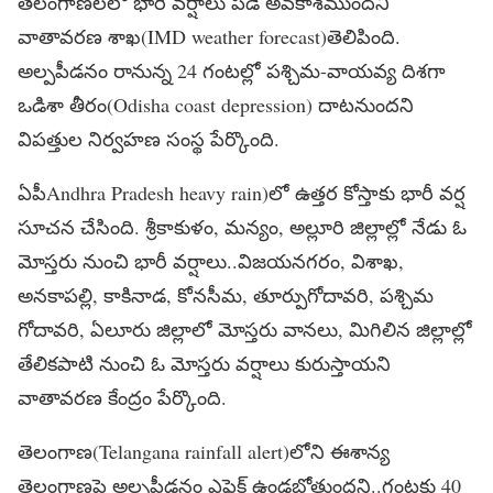
తెలంగాణలలో భారీ వర్షాలు పడే అవకాశముందని
వాతావరణ శాఖ(IMD weather forecast)తెలిపింది.
అల్పపీడనం రానున్న 24 గంటల్లో పశ్చిమ-వాయవ్య దిశగా
ఒడిశా తీరం(Odisha coast depression) దాటనుందని
విపత్తుల నిర్వహణ సంస్థ పేర్కొంది.
ఏపీAndhra Pradesh heavy rain)లో ఉత్తర కోస్తాకు భారీ వర్ష
సూచన చేసింది. శ్రీకాకుళం, మన్యం, అల్లూరి జిల్లాల్లో నేడు ఓ
మోస్తరు నుంచి భారీ వర్షాలు..విజయనగరం, విశాఖ,
అనకాపల్లి, కాకినాడ, కోనసీమ, తూర్పుగోదావరి, పశ్చిమ
గోదావరి, ఏలూరు జిల్లాలో మోస్తరు వానలు, మిగిలిన జిల్లాల్లో
తేలికపాటి నుంచి ఓ మోస్తరు వర్షాలు కురుస్తాయని
వాతావరణ కేంద్రం పేర్కొంది.
తెలంగాణ(Telangana rainfall alert)లోని ఈశాన్య
తెలంగాణపై అల్పపీడనం ఎఫెక్ట్ ఉండబోతుందని..గంటకు 40