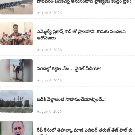
పోలవరం-బనకచర్ల అనుసంధాన ప్రాజెక్టుకు కేంద్రం బ్రేక్ !
August 6, 2026
ఎమ్మెల్యే ప్రకాష్ గౌడ్ తో ప్రాణహాని..కొడుకు సంచలన
ఆరోపణలు
August 6, 2026
వరదల్లో కట్టెల వేట… వైరల్ వీడియో!
August 6, 2026
బడికి వెళ్లాలంటే సాహసంచేయాల్సిందే..!
August 6, 2026
రేప్ కేసులో తెహల్కా మాజీ ఎడిటర్ తరుణ్ తేజ్ పాల్ కు