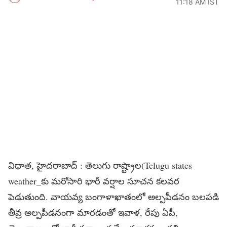
11:18 AM IST
విధాత, హైదరాబాద్ : తెలుగు రాష్ట్రాల(Telugu states
weather_కు మరోసారి భారీ వర్షాల సూచన కలవర
పెడుతుంది. వాయవ్య బంగాళాఖాతంలో అల్పపీడనం బలపడి
తీవ్ర అల్పపీడనంగా మారడంతో ఇవాళ, రేపు ఏపీ,