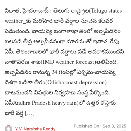
విధాత, హైదరాబాద్ : తెలుగు రాష్ట్రాల(Telugu states
weather_కు మరోసారి భారీ వర్షాల సూచన కలవర
పెడుతుంది. వాయవ్య బంగాళాఖాతంలో అల్పపీడనం
బలపడి తీవ్ర అల్పపీడనంగా మారడంతో ఇవాళ, రేపు
ఏపీ, తెలంగాణలలో భారీ వర్షాలు పడే అవకాశముందని
వాతావరణ శాఖ(IMD weather forecast)తెలిపింది.
అల్పపీడనం రానున్న 24 గంటల్లో పశ్చిమ-వాయవ్య
దిశగా ఒడిశా తీరం(Odisha coast depression)
దాటనుందని విపత్తుల నిర్వహణ సంస్థ పేర్కొంది.
ఏపీAndhra Pradesh heavy rain)లో ఉత్తర కోస్తాకు
భారీ వర్ష […]
Published On : Sep 3, 2025
Y.V. Narsimha Reddy