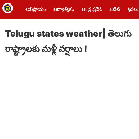
అభిప్రాయం
ఆధ్యాత్మికం
ఆంధ్ర ప్రదేశ్
ఓటీటీ
క్రీడలు
Telugu states weather| తెలుగు
రాష్ట్రాలకు మళ్లీ వర్షాలు !