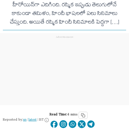
హీరోయిన్‌గా ఎదిగింది. ర‌ష్మిక ఇప్పుడు తెలుగులోనే
కాకుండా త‌మిళం, హిందీ భాష‌ల‌లో ప‌లు సినిమాలు
చేస్తుంది. అయితే ర‌ష్మిక హిందీ సినిమాల‌కి పెద్ద‌గా […]
Read Time:
4 mins
Reported by:
sn
|
latest
|
IST