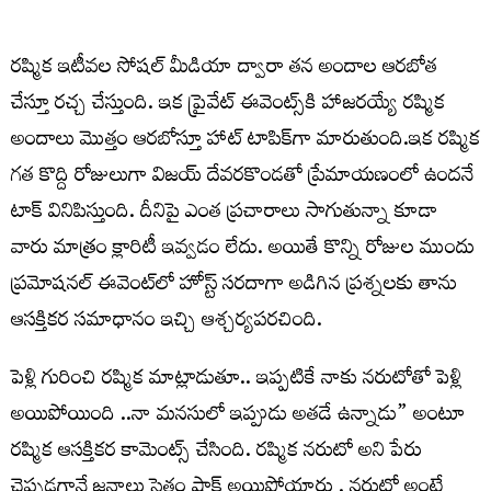
ర‌ష్మిక ఇటీవ‌ల సోష‌ల్ మీడియా ద్వారా త‌న అందాల ఆర‌బోత
చేస్తూ ర‌చ్చ చేస్తుంది. ఇక ప్రైవేట్ ఈవెంట్స్‌కి హాజ‌ర‌య్యే ర‌ష్మిక
అందాలు మొత్తం ఆర‌బోస్తూ హాట్ టాపిక్‌గా మారుతుంది.ఇక ర‌ష్మిక
గ‌త కొద్ది రోజులుగా విజ‌య్ దేవ‌ర‌కొండ‌తో ప్రేమాయ‌ణంలో ఉంద‌నే
టాక్ వినిపిస్తుంది. దీనిపై ఎంత ప్ర‌చారాలు సాగుతున్నా కూడా
వారు మాత్రం క్లారిటీ ఇవ్వ‌డం లేదు. అయితే కొన్ని రోజుల ముందు
ప్ర‌మోష‌న‌ల్ ఈవెంట్‌లో హోస్ట్ సరదాగా అడిగిన ప్రశ్నలకు తాను
ఆస‌క్తిక‌ర స‌మాధానం ఇచ్చి ఆశ్చ‌ర్య‌ప‌ర‌చింది.
పెళ్లి గురించి ర‌ష్మిక మాట్లాడుతూ.. ఇప్ప‌టికే నాకు నరుటోతో పెళ్లి
అయిపోయింది ..నా మనసులో ఇప్పుడు అతడే ఉన్నాడు” అంటూ
రష్మిక ఆస‌క్తిక‌ర‌ కామెంట్స్ చేసింది. ర‌ష్మిక న‌రుటో అని పేరు
చెప్ప‌డగానే జనాలు సైతం షాక్ అయిపోయారు . నరుటో అంటే