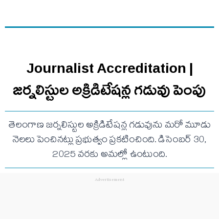
Journalist Accreditation |
జర్నలిస్టుల అక్రిడిటేషన్ల గడువు పెంపు
తెలంగాణ జర్నలిస్టుల అక్రిడిటేషన్ల గడువును మరో మూడు
నెలలు పెంచినట్లు ప్రభుత్వం ప్రకటించింది. డిసెంబర్ 30,
2025 వరకు అమల్లో ఉంటుంది.