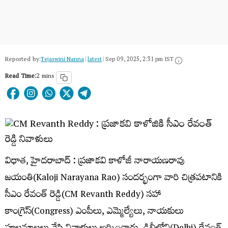
Reported by:
Tejaswini Nanna
|
latest
|
Sep 09, 2025, 2:31 pm IST
Read Time:
2 mins
విధాత, హైదరాబాద్ : ప్రజాకవి కాళోజీ నారాయణరావు
జయంతి(Kaloji Narayana Rao) సందర్భంగా వారి చిత్రపటానికి
సీఎం రేవంత్ రెడ్డి(CM Revanth Reddy) సహా
కాంగ్రెస్(Congress) ఎంపీలు, ఎమ్మెల్యేలు, నాయకులు