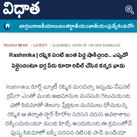
వార్త‌లు
రాజకీయాలు
అంత‌ర్జాతీయం
జాతీయం
ప్రత్యేకం
వినోద
TELUGU NEWS
LATEST
RASHMIKA OPEN UP ON HER MARRIAGE
/
/
Rashmika | ర‌ష్మిక ఏంటి ఇంత పెద్ద షాకిచ్చింది.. ఎప్పుడో
పెళ్లైందంటూ భ‌ర్త పేరు కూడా రివీల్ చేసిన క‌న్న‌డ భామ‌
Rashmika: కూర్గ్ బ్యూటీ ర‌ష్మిక మందన్నా ఇప్పుడు నేష‌న‌ల్
క్ర‌ష్‌గా ఎంతో మంది అభిమానుల మ‌న‌సుని గెలుచుకుంది
ఛ‌లో సినిమాతో తెలుగు ప్రేక్ష‌కుల మ‌న‌సులు దోచుకున్న
ర‌ష్మిక ఆ త‌ర్వాత స్టార్ హీరోల స‌ర‌స‌న వ‌రుస అవ‌కాశాలు
ద‌క్కించుకుంటూ మంచి హిట్స్ అందుకుంది.ఈ క్ర‌మంలోనే
పుష్ప సినిమాలో బ‌న్నీ స‌ర‌స‌న న‌టించి పాన్ ఇండియా