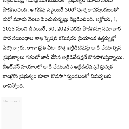
అక్రిడిటేషన్ల గడువు ముగియడంతో ప్రభుత్వం మూడు నెలలు
పొడగించింది. ఆ గడవు సెప్టెంబర్ 30తో పూర్తి కావస్తుండటంతో
మరో మూడు నెలలు పెంచుతున్నట్లు వెల్లడించింది. అక్టోబర్, 1,
2025 నుంచి డిసెంబర్, 30, 2025 వరకు పొడిగిస్తూ సమాచార
పౌర సంబంధాల శాఖ స్పెషల్ కమిషనర్ ప్రియాంక ఉత్తర్వుల్లో
పేర్కొన్నారు. కాగా ప్రతి ఏటా కొత్త అక్రిడిటేషన్లు జారీ చేయాల్సిన
ప్రభుత్వాలు గతంలో జారీ చేసిన అక్రిడిటేషన్లనే కొనసాగిస్తున్నాయి.
బీఆర్ఎస్ హయాంలో జారీ చేయబడిన అక్రిడిటేషన్లనే ప్రస్తుత
కాంగ్రెస్ ప్రభుత్వం కూడా కొనసాగిస్తుండటంతో విమర్శలకు
తావిస్తోంది.