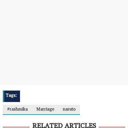
Tags:
#rashmika
Marriage
naruto
RELATED ARTICLES