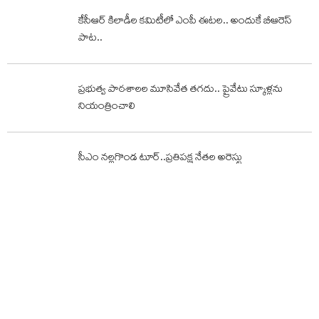
కేసీఆర్‌ కిలాడీల కమిటీలో ఎంపీ ఈటల.. అందుకే బీఆరెస్‌
పాట..
ప్రభుత్వ పాఠశాలల మూసివేత తగదు.. ప్రైవేటు స్కూళ్లను
నియంత్రించాలి
సీఎం నల్లగొండ టూర్..ప్రతిపక్ష నేతల అరెస్టు
తాజావార్తలు
నిరుద్యోగం విశ్వరూపం..హైడ్రా ఉద్యోగాల కోసం పోటెత్తిన
నిరుద్యోగులు!