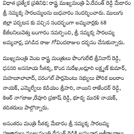
విధాత ప్రత్యేక ప్రతినిధి: రాష్ట్ర ముఖ్యమంత్రి ఏ.రేవంత్ రెడ్డి మేడారం
శ్రీ సమ్మక్క సారలమ్మలను బుధవారం సందర్శించారు. ములుగు
జిల్లా పర్యటన కు వచ్చిన సందర్భంగా అమ్మవార్లకు 68
కేజీలనిలువెత్తు బంగారం సమర్పించి, శ్రీ సమ్మక్క సారలమ్మ
అమ్మవార్ల, పగిడిద రాజు గోవిందరాజుల దర్శనం చేసుకున్నారు.
ముఖ్యమంత్రి వెంట రాష్ట్ర మంత్రులు పొంగులేటి శ్రీనివాస్ రెడ్డి,
ధనసరి అనసూయ సీతక్క, కొండ సురేఖ,అడ్లూరి లక్ష్మణ్ కుమార్,
మహబూబాబాద్, వరంగల్ పార్లమెంటు సభ్యులు పోరిక బలరాం
నాయక్, ఎమ్మెల్యేలు కడియం శ్రీహరి, నాయిని రాజేందర్ రెడ్డి,
కెఆర్ నాగరాజు,రేవూరి ప్రకాష్ రెడ్డి, భూక్య మురళి నాయక్,
తదితరులు పాల్గొన్నారు.
అనంతరం మంత్రి సీతక్క మేడారం శ్రీ సమ్మక్క సారలమ్మ