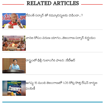
RELATED ARTICLES
రేవంత్ సర్కార్ తో కమ్యూనిస్టులకు చెడిందా..?
వానల కోసం వరుణ యాగం..తెలంగాణ సర్కార్ నిర్ణయం
రాష్ట్రంలో ఢిల్లీ గులాంగిరి పాలన : కేటీఆర్
ఆగస్టు 15 నుంచి తెలంగాణలో 1.05 కోట్ల కొత్త రేషన్ కార్డుల
పంపిణీ