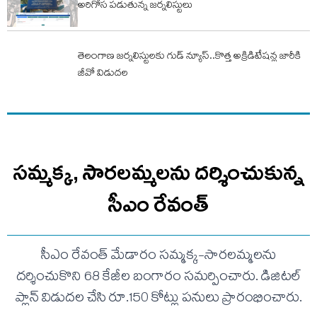
అరిగోస పడుతున్న జర్నలిస్టులు
తెలంగాణ జర్నలిస్టులకు గుడ్ న్యూస్..కొత్త అక్రిడిటేషన్ల జారీకి
జీవో విడుదల
సమ్మక్క, సారలమ్మలను దర్శించుకున్న
సీఎం రేవంత్
సీఎం రేవంత్ మేడారం సమ్మక్క-సారలమ్మలను
దర్శించుకొని 68 కేజీల బంగారం సమర్పించారు. డిజిటల్
ప్లాన్ విడుదల చేసి రూ.150 కోట్లు పనులు ప్రారంభించారు.