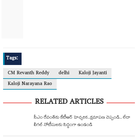
Tags:
CM Revanth Reddy
delhi
Kaloji Jayanti
Kaloji Narayana Rao
RELATED ARTICLES
సీఎం రేవంత్‌కు కేటీఆర్ హెచ్చరిక‌..క్షమాపణ చెప్పండి.. లేదా
లీగల్ నోటీసులకు సిద్ధంగా ఉండండి