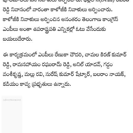
పూలమాలలు వేసి నివాళులు అర్పించారు. ఢిల్లీలోని(Delhi) రేవంత్
రెడ్డి నివాసంలో వారంతా కాళోజీకి నివాళులు అర్పించారు.
కాళోజీకి నివాళులు అర్పించిన అనంతరం తెలంగాణ కాంగ్రెస్
ఎంపీలు అంతా ఉపరాష్ట్రపతి ఎన్నికల్లో ఓటు వేసేందుకు
బయలుదేరారు.
ఈ కార్యక్రమంలో ఎంపీలు రేణుకా చౌదరి, చామల కిరణ్ కుమార్
రెడ్డి, రామసహాయం రఘురామ్ రెడ్డి, అనిల్ యాదవ్, గడ్డం
వంశీకృష్ణ, మల్లు రవి, సురేష్ కుమార్ షేట్కార్, బలరాం నాయక్,
కడియం కావ్య ప్రభృతులు ఉన్నారు.