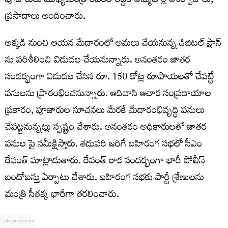
పూజారులు ముఖ్యమంత్రి రేవంత్ రెడ్డికి అమ్మవార్ల ఆశీర్వాదాలు,
ప్రసాదాలు అందించారు.
అక్కడి నుంచి ఆయన మేడారంలో అమలు చేయనున్న డిజిటల్ ప్లాన్
ను పరిశీలించి విడుదల చేయనున్నారు. అనంతరం జాతర
సందర్భంగా విడుదల చేసిన రూ. 150 కోట్ల రూపాయలతో చేపట్టే
పనులను ప్రారంభించనున్నారు. ఆదివాసి ఆచార సంప్రదాయాల
ప్రకారం, పూజారుల సూచనలు మేరకే మేడారంభివృద్ధి పనులు
చేపట్టనున్నట్లు స్పష్టం చేశారు. అనంతరం అధికారులతో జాతర
పనుల పై సమీక్షిస్తారు. తదుపరి జరిగే బహిరంగ సభలో సీఎం
రేవంత్ మాట్లాడుతారు. రేవంత్ రాక సందర్భంగా భారీ పోలీస్
బందోబస్తు ఏర్పాటు చేశారు. బహిరంగ సభకు పార్టీ శ్రేణులను
మంత్రి సీతక్క భారీగా తరలించారు.