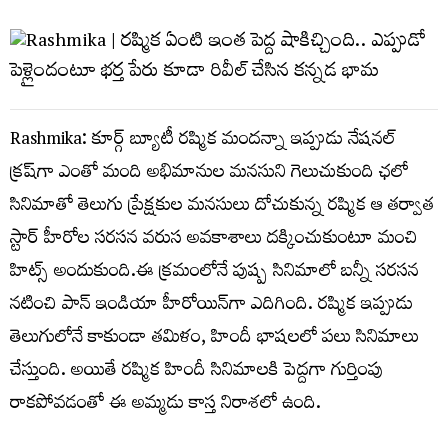
Rashmika: కూర్గ్ బ్యూటీ ర‌ష్మిక మందన్నా ఇప్పుడు నేష‌న‌ల్
క్ర‌ష్‌గా ఎంతో మంది అభిమానుల మ‌న‌సుని గెలుచుకుంది ఛ‌లో
సినిమాతో తెలుగు ప్రేక్ష‌కుల మ‌న‌సులు దోచుకున్న ర‌ష్మిక ఆ త‌ర్వాత
స్టార్ హీరోల స‌ర‌స‌న వ‌రుస అవ‌కాశాలు ద‌క్కించుకుంటూ మంచి
హిట్స్ అందుకుంది.ఈ క్ర‌మంలోనే పుష్ప సినిమాలో బ‌న్నీ స‌ర‌స‌న
న‌టించి పాన్ ఇండియా హీరోయిన్‌గా ఎదిగింది. ర‌ష్మిక ఇప్పుడు
తెలుగులోనే కాకుండా త‌మిళం, హిందీ భాష‌ల‌లో ప‌లు సినిమాలు
చేస్తుంది. అయితే ర‌ష్మిక హిందీ సినిమాల‌కి పెద్ద‌గా గుర్తింపు
రాక‌పోవ‌డంతో ఈ అమ్మ‌డు కాస్త నిరాశ‌లో ఉంది.