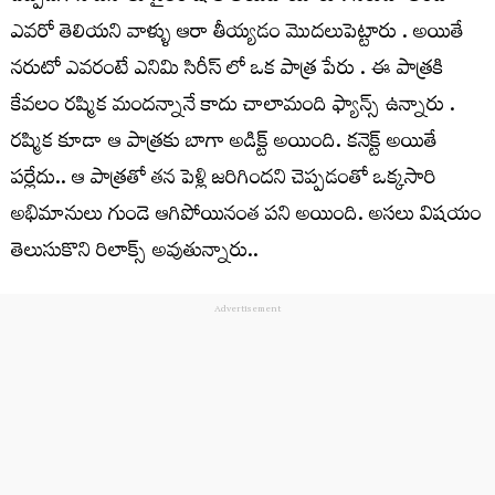
ఎవరో తెలియని వాళ్ళు ఆరా తీయ్యడం మొదలుపెట్టారు . అయితే
నరుటో ఎవ‌రంటే ఎనిమి సిరీస్ లో ఒక పాత్ర పేరు . ఈ పాత్ర‌కి
కేవలం రష్మిక మందన్నానే కాదు చాలామంది ఫ్యాన్స్ ఉన్నారు .
రష్మిక కూడా ఆ పాత్ర‌కు బాగా అడిక్ట్ అయింది. క‌నెక్ట్ అయితే
ప‌ర్లేదు.. ఆ పాత్ర‌తో త‌న పెళ్లి జ‌రిగింద‌ని చెప్ప‌డంతో ఒక్కసారి
అభిమానులు గుండె ఆగిపోయినంత పని అయింది. అస‌లు విష‌యం
తెలుసుకొని రిలాక్స్ అవుతున్నారు..