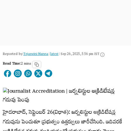
Reported by:
Tejaswini Nanna
|
latest
|
Sep 26, 2025, 5:56 pm IST
Read Time:
2 mins
హైదరాబాద్, సెప్టెంబర్ 26(విధాత): జర్నలిస్టుల అక్రిడిటేషన్ల
గడువును పెంచుతూ ప్రభుత్వం ఉత్తర్వులు జారీచేసింది. ఇదివరకే