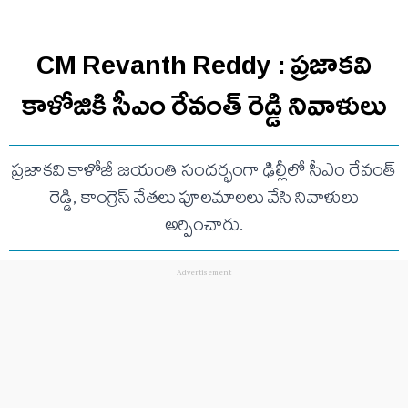
CM Revanth Reddy : ప్రజాకవి
కాళోజికి సీఎం రేవంత్ రెడ్డి నివాళులు
ప్రజాకవి కాళోజీ జయంతి సందర్భంగా ఢిల్లీలో సీఎం రేవంత్
రెడ్డి, కాంగ్రెస్ నేతలు పూలమాలలు వేసి నివాళులు
అర్పించారు.