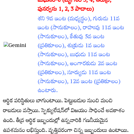
మిథునరాశి (మృగశిర 3
, 4; ఆరుద్ర;
పునర్వసు 1, 2, 3 పాదాలు)
శని 9వ ఇంట (మధ్యస్థం), గురుడు 11వ
ఇంట (సానుకూలం), రాహువు 11వ ఇంట
(సానుకూలం), కేతువు 5వ ఇంట
(ప్రతికూలం), శుక్రుడు 1వ ఇంట
(సానుకూలం), బుధుడు 11వ ఇంట
(సానుకూలం), అంగారకుడు 2వ ఇంట
(ప్రతికూలం), సూర్యుడు 11వ ఇంట
(సానుకూలం), 12వ ఇంట (ప్రతికూలం)
ఉంటారు.
ఆర్థిక పరిస్థితులు బాగుంటాయి. పెట్టుబడుల నుంచి మంచి
రాబడులు వస్తాయి. స్పెక్యులేషన్‌లో విజయం సాధించే అవకాశం
ఉంది. తీవ్ర ఆర్థిక ఇబ్బందుల్లో ఉన్నవారికి గణనీయమైన
ఉపశమనం లభిస్తుంది. వృత్తిపరంగా చిన్న ఇబ్బందులు ఉంటాయి.