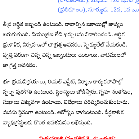
(సానుకూలం), బుధుడు 12వ ఇంట (ప
(ప్రతికూలం), సూర్యుడు 12వ, 1వ ఇ
తీవ్ర ఆర్థిక ఇబ్బంది ఉంటుంది. రావాల్సిన బకాయిల్లో జాప్యం
జరుగుతుంది. నియంత్రణ లేని ఖర్చులను నివారించండి. ఆర్థిక
ప్రణాళిక, నిర్వహణలో జాగ్రత్త అవసరం. స్పెక్యులేట్‌ చేయకండి.
వృత్తి పరంగా చిన్న చిన్న ఇబ్బందులు ఉంటాయి. వాదములలో
జాగ్రత్త అవసరం.
భూ క్రయవిక్రయాలు, రియల్‌ ఎస్టేట్‌, నిర్మాణ కార్యకలాపాల్లో
స్పల్ప పురోగతి ఉంటుంది. స్థిరాస్థులు జోడిస్తారు. గృహ సంతోషం,
సుఖాలు ఎక్కువగా ఉంటాయి. విబేధాలు పరిష్కరించుకుంటారు.
మనసు స్థిరంగా ఉంటుంది. ఆరోగ్యం బాగుంటుంది. దీర్ఘకాలిక
వ్యాధిగ్రస్థులకు కొంత ఉపశమనం లభిస్తుంది.