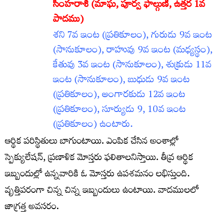
సింహరాశి (మాఘ
, పూర్వ ఫాల్గుణి, ఉత్తర 1వ
పాదము)
శని 7వ ఇంట (ప్రతికూలం), గురుడు 9వ ఇంట
(సానుకూలం), రాహువు 9వ ఇంట (మధ్యస్థం),
కేతువు 3వ ఇంట (సానుకూలం), శుక్రుడు 11వ
ఇంట (సానుకూలం), బుధుడు 9వ ఇంట
(ప్రతికూలం), అంగారకుడు 12వ ఇంట
(ప్రతికూలం), సూర్యుడు 9, 10వ ఇంట
(ప్రతికూలం) ఉంటారు.
ఆర్థిక పరిస్థితులు బాగుంటాయి. ఎంపిక చేసిన అంశాల్లో
స్పెక్యులేషన్‌, ప్రణాళిక మోస్తరు ఫలితాలనిస్తాయి. తీవ్ర ఆర్థిక
ఇబ్బందుల్లో ఉన్నవారికి ఓ మోస్తరు ఉపశమనం లభిస్తుంది.
వృత్తిపరంగా చిన్న చిన్న ఇబ్బందులు ఉంటాయి. వాదములలో
జాగ్రత్త అవసరం.