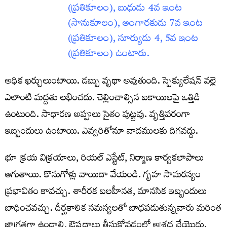
(ప్రతికూలం), బుధుడు 4వ ఇంట
(సానుకూలం), అంగారకుడు 7వ ఇంట
(ప్రతికూలం), సూర్యుడు 4, 5వ ఇంట
(ప్రతికూలం) ఉంటారు.
అధిక ఖర్చులుంటాయి. డబ్బు వృథా అవుతుంది. స్పెక్యులేషన్‌ వల్లె
ఎలాంటి మద్దతు లభించదు. చెల్లించాల్సిన బకాయిలపై ఒత్తిడి
ఉంటుంది. సాధారణ అప్పులు సైతం పుట్టవు. వృత్తిపరంగా
ఇబ్బందులు ఉంటాయి. ఎవ్వరితోనూ వాదములకు దిగవద్దు.
భూ క్రయ విక్రయాలు, రియల్‌ ఎస్టేట్‌, నిర్మాణ కార్యకలాపాలు
ఆగుతాయి. కొనుగోళ్లు వాయిదా వేయండి. గృహ సామరస్యం
ప్రభావితం కావచ్చు. శారీరక బలహీనత, మానసిక ఇబ్బందులు
బాధించవచ్చు. దీర్ఘకాలిక సమస్యలతో బాధపడుతున్నవారు మరింత
జాగ్రత్తగా ఉండాలి, ఔషధాలు తీసుకోవడంలో అశ్రద్ధ చేయొద్దు.