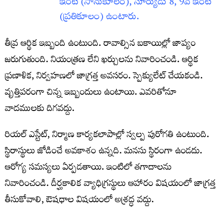
ఇంట (సానుకూలం), సూర్యుడు 8, 9వ ఇంట
(ప్రతికూలం) ఉంటారు.
తీవ్ర ఆర్థిక ఇబ్బంది ఉంటుంది. రావాల్సిన బకాయిల్లో జాప్యం
జరుగుతుంది. నియంత్రణ లేని ఖర్చులను నివారించండి. ఆర్థిక
ప్రణాళిక, నిర్వహణలో జాగ్రత్త అవసరం. స్పెక్యులేట్‌ చేయకండి.
వృత్తిపరంగా చిన్న ఇబ్బందులు ఉంటాయి. ఎవరితోనూ
వాదములకు దిగవద్దు.
రియల్‌ ఎస్టేట్‌, నిర్మాణ కార్యకలాపాల్లో స్వల్ప పురోగతి ఉంటుంది.
స్థిరాస్థులు జోడించే అవకాశం ఉన్నది. మనసు స్థిరంగా ఉండదు.
ఆరోగ్య సమస్యలు ఏర్పడతాయి. ఇంటిలో తగాదాలను
నివారించండి. దీర్ఘకాలిక వ్యాధిగ్రస్థులు ఆహారం విషయంలో జాగ్రత్త
తీసుకోవాలి, ఔషధాల విషయంలో అశ్రద్ధ వద్దు.