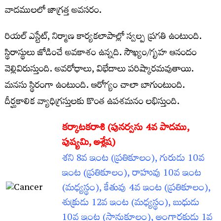
వాదములలో జాగ్రత్త అవసరం.
రియల్‌ ఎస్టేట్‌, నిర్మాణ కార్యకలాపాల్లో స్వల్ప ప్రగతి ఉంటుంది.
స్థిరాస్థులు జోడించే అవకాశం ఉన్నది. సౌఖ్యం/గృహ ఆనందం
వెల్లివిరుస్తుంది. అవరోధాలు, విభేదాలు పరిష్కారమవుతాయి.
మనసు స్థిరంగా ఉంటుంది. ఆరోగ్యం చాలా బాగుంటుంది.
దీర్ఘకాలిక వ్యాధిగ్రస్తులకు కొంత ఉపశమనం లభిస్తుంది.
కర్కాటకరాశి (పునర్వసు 4వ పాదము
,
పుష్యమి, అశ్లేష)
శని 8వ ఇంట (ప్రతికూలం), గురుడు 10వ
ఇంట (ప్రతికూలం), రాహువు 10వ ఇంట
(మధ్యస్థం), కేతువు 4వ ఇంట (ప్రతికూలం),
శుక్రుడు 12వ ఇంట (మధ్యస్థం), బుధుడు
10వ ఇంట (సానుకూలం), అంగారకుడు 1వ