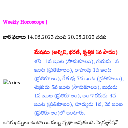
Weekly Horoscope |
వార ఫలాలు
14.05.2023 నుంచి 20.05.2023 వరకు
మేషము
(అశ్విని, భరణి, కృత్తిక 1వ పాదం)
శని 11వ ఇంట (సానుకూలం), గురుడు 1వ
ఇంట (ప్రతికూలం), రాహువు 1వ ఇంట
(ప్రతికూలం), కేతువు 7వ ఇంట (ప్రతికూలం),
శుక్రుడు 3వ ఇంట (సానుకూలం), బుధుడు
1వ ఇంట (ప్రతికూలం), అంగారకుడు 4వ
ఇంట (ప్రతికూలం), సూర్యుడు 1వ, 2వ ఇంట
(ప్రతికూలం)లో ఉంటారు.
అధిక ఖర్చులు ఉంటాయి. డబ్బు వృథా అవుతుంది. స్పెక్యులేషన్‌