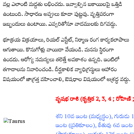
వల్ల ఎలాంటి మద్దతు లభించదు. ఇవ్వాల్సిన బకాయిలపై ఒత్తిడి
ఉంటుంది. సాధారణ అప్పులు కూడా పుట్టవు. వృత్తిపరంగా
ఇబ్బందులు ఉంటాయి. ఎవ్వరితోనూ వాదములకు దిగవద్దు.
భూక్రయ విక్రయాలు, రియల్‌ ఎస్టేట్‌, నిర్మాణ రంగ కార్యకలాపాలు
ఆగుతాయి. కొనుగోళ్లు వాయిదా వేయండి. మనసు స్థిరంగా
ఉండదు. ఆరోగ్య సమస్యలు తలెత్తే అవకాశం ఉన్నది. ఇంటిలో
తగాదాలను నివారించండి. దీర్ఘకాలిక వ్యాధిగ్రస్థులు ఆహారం
విషయంలో జాగ్రత్త వహించాలి, ఔషధాల విషయంలో అశ్రద్ధ వద్దు.
వృషభ రాశి (కృత్తిక 2
, 3, 4 ; రోహిణి
శని 10వ ఇంట (మధ్యస్థం), గురుడు
ఇంట (ప్రతికూలం), కేతువు 6వ ఇంట