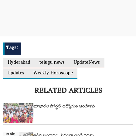
Tags:
Hyderabad
telugu news
UpdateNews
Updates
Weekly Horoscope
RELATED ARTICLES
భూభారతి పోర్టల్ ఉద్యోగుల ఆందోళన