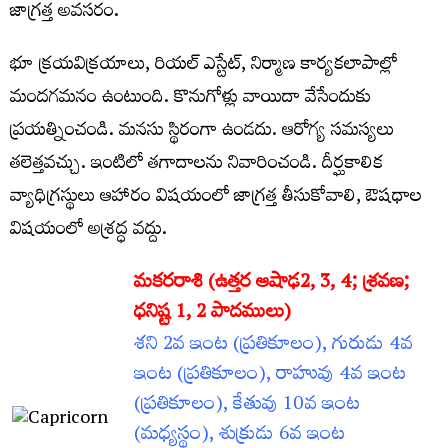
జాగ్రత్త అవసరం.
భూ క్రయవిక్రయాలు, రియల్‌ ఎస్టేట్‌, నిర్మాణ కార్యకలాపాల్లో
మందగమనం ఉంటుంది. కొనుగోళ్లు వాయిదా వేసేందుకు
ప్రయత్నించండి. మనసు స్థిరంగా ఉండదు. ఆరోగ్య సమస్యలు
తలెత్తవచ్చు. ఇంటిలో తగాదాలను నివారించండి. దీర్ఘకాలిక
వ్యాధిగ్రస్థులు ఆహారం విషయంలో జాగ్రత్త తీసుకోవాలి, ఔషధాల
విషయంలో అశ్రద్ధ వద్దు.
మకరరాశి (ఉత్తర ఆషాఢ2
, 3, 4; శ్రవణ;
ధనిష్ట 1, 2 పాదములు)
శని 2వ ఇంట (ప్రతికూలం), గురుడు 4వ
ఇంట (ప్రతికూలం), రాహువు 4వ ఇంట
(ప్రతికూలం), కేతువు 10వ ఇంట
(మధ్యస్థం), శుక్రుడు 6వ ఇంట