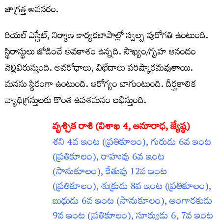
జాగ్రత్త అవసరం.
రియల్‌ ఎస్టేట్‌, నిర్మాణ కార్యకలాపాల్లో స్వల్ప పురోగతి ఉంటుంది.
స్థిరాస్థులు జోడించే అవకాశం ఉన్నది. సౌఖ్యం/గృహ ఆనందం
వెల్లివిరుస్తుంది. అవరోధాలు, విభేదాలు పరిష్కారమవుతాయి.
మనసు స్థిరంగా ఉంటుంది. ఆరోగ్యం బాగుంటుంది. దీర్ఘకాలిక
వ్యాధిగ్రస్తులకు కొంత ఉపశమనం లభిస్తుంది.
వృశ్చిక రాశి (విశాఖ 4
, అనూరాధ, జ్యేష్ఠ)
శని 4వ ఇంట (ప్రతికూలం), గురుడు 6వ ఇంట
(ప్రతికూలం), రాహువు 6వ ఇంట
(సానుకూలం), కేతువు 12వ ఇంట
(ప్రతికూలం), శుక్రుడు 8వ ఇంట (ప్రతికూలం),
బుధుడు 6వ ఇంట (సానుకూలం), అంగారకుడు
9వ ఇంట (ప్రతికూలం), సూర్యుడు 6, 7వ ఇంట