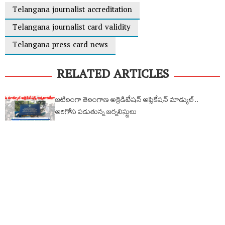
Telangana journalist accreditation
Telangana journalist card validity
Telangana press card news
RELATED ARTICLES
జటిలంగా తెలంగాణ అక్రెడిటేషన్ అప్లికేషన్ మాడ్యుల్..
అరిగోస పడుతున్న జర్నలిస్టులు
తెలంగాణ జర్నలిస్టులకు గుడ్ న్యూస్..కొత్త అక్రిడిటేషన్ల జారీకి
జీవో విడుదల
తాజావార్తలు
బిగ్ షాక్..రేపటి నుంచి గిగ్ వర్కర్ల సమ్మె