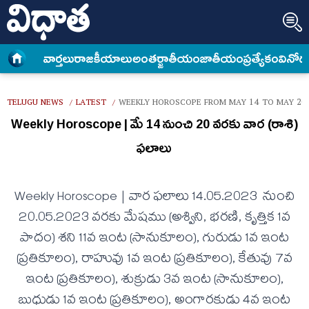
వార్త‌లు
రాజకీయాలు
అంత‌ర్జాతీయం
జాతీయం
ప్రత్యేకం
వినోద
TELUGU NEWS
LATEST
WEEKLY HOROSCOPE FROM MAY 14 TO MAY 20 
/
/
Weekly Horoscope | మే 14 నుంచి 20 వరకు వార (రాశి)
ఫలాలు
Weekly Horoscope | వార ఫలాలు 14.05.2023 నుంచి
20.05.2023 వరకు మేషము (అశ్విని, భరణి, కృత్తిక 1వ
పాదం) శని 11వ ఇంట (సానుకూలం), గురుడు 1వ ఇంట
(ప్రతికూలం), రాహువు 1వ ఇంట (ప్రతికూలం), కేతువు 7వ
ఇంట (ప్రతికూలం), శుక్రుడు 3వ ఇంట (సానుకూలం),
బుధుడు 1వ ఇంట (ప్రతికూలం), అంగారకుడు 4వ ఇంట