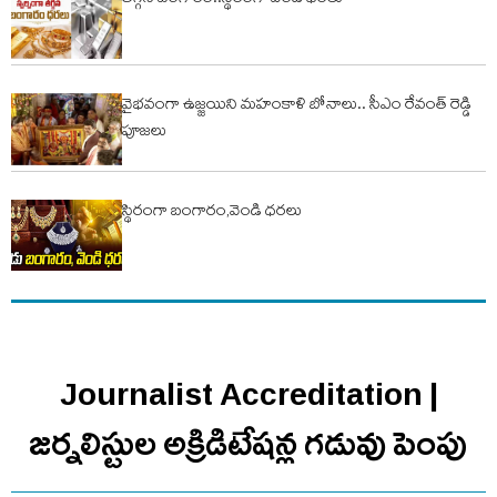
తగ్గిన బంగారం..స్థిరంగా వెండి ధరలు
వైభవంగా ఉజ్జయిని మహంకాళి బోనాలు.. సీఎం రేవంత్ రెడ్డి
పూజలు
స్థిరంగా బంగారం,వెండి ధరలు
Journalist Accreditation |
జర్నలిస్టుల అక్రిడిటేషన్ల గడువు పెంపు