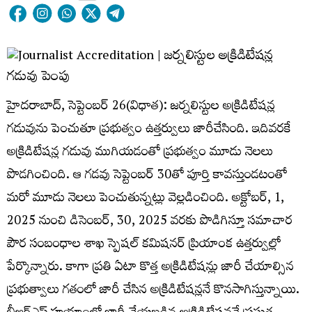
హైదరాబాద్, సెప్టెంబర్ 26(విధాత): జర్నలిస్టుల అక్రిడిటేషన్ల
గడువును పెంచుతూ ప్రభుత్వం ఉత్తర్వులు జారీచేసింది. ఇదివరకే
అక్రిడిటేషన్ల గడువు ముగియడంతో ప్రభుత్వం మూడు నెలలు
పొడగించింది. ఆ గడవు సెప్టెంబర్ 30తో పూర్తి కావస్తుండటంతో
మరో మూడు నెలలు పెంచుతున్నట్లు వెల్లడించింది. అక్టోబర్, 1,
2025 నుంచి డిసెంబర్, 30, 2025 వరకు పొడిగిస్తూ సమాచార
పౌర సంబంధాల శాఖ స్పెషల్ కమిషనర్ ప్రియాంక ఉత్తర్వుల్లో
పేర్కొన్నారు. కాగా ప్రతి ఏటా కొత్త అక్రిడిటేషన్లు జారీ చేయాల్సిన
ప్రభుత్వాలు గతంలో జారీ చేసిన అక్రిడిటేషన్లనే కొనసాగిస్తున్నాయి.