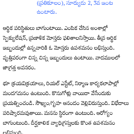
(ప్రతికూలం), సూర్యుడు 2, 3వ ఇంట
ఉంటారు.
ఆర్థిక పరిస్థితులు బాగుంటాయి. ఎంపిక చేసిన అంశాల్లో
స్పెక్యులేషన్‌, ప్రణాళిక మోస్తరు ఫలితాలనిస్తాయి. తీవ్ర ఆర్థిక
ఇబ్బందుల్లో ఉన్నవారికి ఓ మోస్తరు ఉపశమనం లభిస్తుంది.
వృత్తిపరంగా చిన్న చిన్న ఇబ్బందులు ఉంటాయి. వాదములలో
జాగ్రత్త అవసరం.
భూ క్రయవిక్రయాలు, రియల్‌ ఎస్టేట్‌, నిర్మాణ కార్యకలాపాల్లో
మందగమనం ఉంటుంది. కొనుగోళ్లు వాయిదా వేసేందుకు
ప్రయత్నించండి. సౌఖ్యం/గృహ ఆనందం వెల్లివిరుస్తుంది. విభేదాలు
పరిష్కారమవుతాయి. మనసు స్థిరంగా ఉంటుంది. ఆరోగ్యం
బాగుంటుంది. దీర్ఘకాలిక వ్యాధిగ్రస్తులకు కొంత ఉపశమనం
లభిస్తుంది.