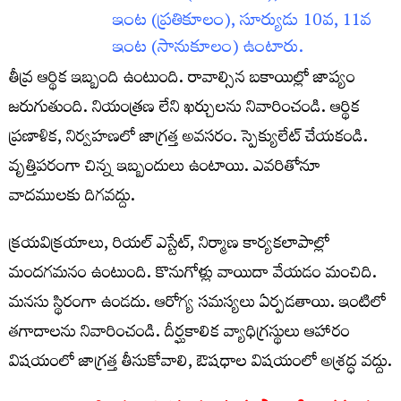
ఇంట (ప్రతికూలం), సూర్యుడు 10వ, 11వ
ఇంట (సానుకూలం) ఉంటారు.
తీవ్ర ఆర్థిక ఇబ్బంది ఉంటుంది. రావాల్సిన బకాయిల్లో జాప్యం
జరుగుతుంది. నియంత్రణ లేని ఖర్చులను నివారించండి. ఆర్థిక
ప్రణాళిక, నిర్వహణలో జాగ్రత్త అవసరం. స్పెక్యులేట్‌ చేయకండి.
వృత్తిపరంగా చిన్న ఇబ్బందులు ఉంటాయి. ఎవరితోనూ
వాదములకు దిగవద్దు.
క్రయవిక్రయాలు, రియల్‌ ఎస్టేట్‌, నిర్మాణ కార్యకలాపాల్లో
మందగమనం ఉంటుంది. కొనుగోళ్లు వాయిదా వేయడం మంచిది.
మనసు స్థిరంగా ఉండదు. ఆరోగ్య సమస్యలు ఏర్పడతాయి. ఇంటిలో
తగాదాలను నివారించండి. దీర్ఘకాలిక వ్యాధిగ్రస్థులు ఆహారం
విషయంలో జాగ్రత్త తీసుకోవాలి, ఔషధాల విషయంలో అశ్రద్ధ వద్దు.