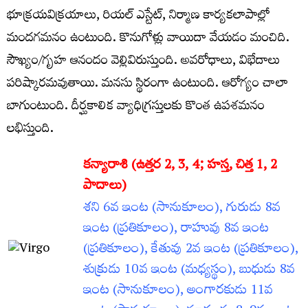
భూక్రయవిక్రయాలు, రియల్‌ ఎస్టేట్‌, నిర్మాణ కార్యకలాపాల్లో
మందగమనం ఉంటుంది. కొనుగోళ్లు వాయిదా వేయడం మంచిది.
సౌఖ్యం/గృహ ఆనందం వెల్లివిరుస్తుంది. అవరోధాలు, విభేదాలు
పరిష్కారమవుతాయి. మనసు స్థిరంగా ఉంటుంది. ఆరోగ్యం చాలా
బాగుంటుంది. దీర్ఘకాలిక వ్యాధిగ్రస్తులకు కొంత ఉపశమనం
లభిస్తుంది.
కన్యారాశి (ఉత్తర 2
, 3, 4; హస్త, చిత్త 1, 2
పాదాలు)
శని 6వ ఇంట (సానుకూలం), గురుడు 8వ
ఇంట (ప్రతికూలం), రాహువు 8వ ఇంట
(ప్రతికూలం), కేతువు 2వ ఇంట (ప్రతికూలం),
శుక్రుడు 10వ ఇంట (మధ్యస్థం), బుధుడు 8వ
ఇంట (సానుకూలం), అంగారకుడు 11వ