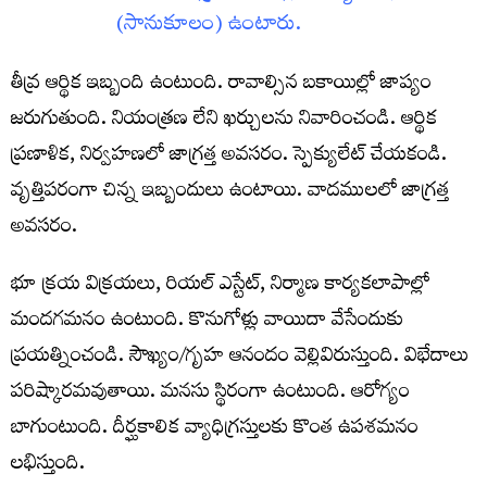
(సానుకూలం) ఉంటారు.
తీవ్ర ఆర్థిక ఇబ్బంది ఉంటుంది. రావాల్సిన బకాయిల్లో జాప్యం
జరుగుతుంది. నియంత్రణ లేని ఖర్చులను నివారించండి. ఆర్థిక
ప్రణాళిక, నిర్వహణలో జాగ్రత్త అవసరం. స్పెక్యులేట్‌ చేయకండి.
వృత్తిపరంగా చిన్న ఇబ్బందులు ఉంటాయి. వాదములలో జాగ్రత్త
అవసరం.
భూ క్రయ విక్రయలు, రియల్‌ ఎస్టేట్‌, నిర్మాణ కార్యకలాపాల్లో
మందగమనం ఉంటుంది. కొనుగోళ్లు వాయిదా వేసేందుకు
ప్రయత్నించండి. సౌఖ్యం/గృహ ఆనందం వెల్లివిరుస్తుంది. విభేదాలు
పరిష్కారమవుతాయి. మనసు స్థిరంగా ఉంటుంది. ఆరోగ్యం
బాగుంటుంది. దీర్ఘకాలిక వ్యాధిగ్రస్తులకు కొంత ఉపశమనం
లభిస్తుంది.