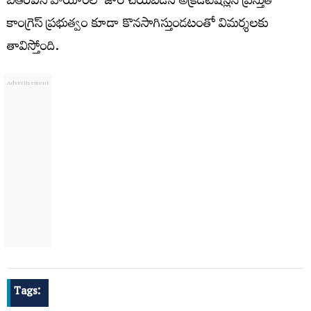
బీఆర్ఎస్ హయాంలో జారీ చేయబడిన అక్రిడిటేషన్లనే ప్రస్తుత
కాంగ్రెస్ ప్రభుత్వం కూడా కొనసాగిస్తుండటంతో విమర్శలకు
తావిస్తోంది.
Tags: