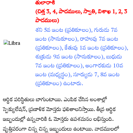
తులారాశి
(చిత్త 3
, 4, పాదములు, స్వాతి, విశాఖ 1, 2, 3
పాదములు)
శని 5వ ఇంట (ప్రతికూలం), గురుడు 7వ
ఇంట (సానుకూలం), రాహువు 7వ ఇంట
(ప్రతికూలం), కేతువు 1వ ఇంట (ప్రతికూలం),
శుక్రుడు 9వ ఇంట (సానుకూలం), బుధుడు
7వ ఇంట (ప్రతికూలం), అంగారకుడు 10వ
ఇంట (మధ్యస్థం), సూర్యుడు 7, 8వ ఇంట
(ప్రతికూలం) ఉంటారు.
ఆర్థిక పరిస్థితులు బాగుంటాయి. ఎంపిక చేసిన అంశాల్లో
స్పెక్యులేషన్‌, ప్రణాళిక మోస్తరు ఫలితాలనిస్తాయి. తీవ్ర ఆర్థిక
ఇబ్బందుల్లో ఉన్నవారికి ఓ మోస్తరు ఉపశమనం లభిస్తుంది.
వృత్తిపరంగా చిన్న చిన్న ఇబ్బందులు ఉంటాయి. వాదములలో