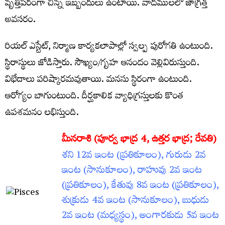
వృత్తిపరంగా చిన్న ఇబ్బందులు ఉంటాయి. వాదములలో జాగ్రత్త
అవసరం.
రియల్‌ ఎస్టేట్‌, నిర్మాణ కార్యకలాపాల్లో స్వల్ప పురోగతి ఉంటుంది.
స్థిరాస్థులు జోడిస్తారు. సౌఖ్యం/గృహ ఆనందం వెల్లివిరుస్తుంది.
విభేదాలు పరిష్కారమవుతాయి. మనసు స్థిరంగా ఉంటుంది.
ఆరోగ్యం బాగుంటుంది. దీర్ఘకాలిక వ్యాధిగ్రస్తులకు కొంత
ఉపశమనం లభిస్తుంది.
మీనరాశి (పూర్వ భాద్ర 4, ఉత్తర భాద్ర; రేవతి)
శని 12వ ఇంట (ప్రతికూలం), గురుడు 2వ
ఇంట (సానుకూలం), రాహువు 2వ ఇంట
(ప్రతికూలం), కేతువు 8వ ఇంట (ప్రతికూలం),
శుక్రుడు 4వ ఇంట (సానుకూలం), బుధుడు
2వ ఇంట (మధ్యస్థం), అంగారకుడు 5వ ఇంట