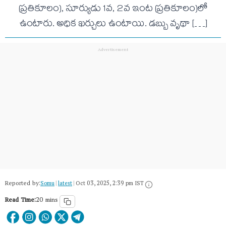
(ప్రతికూలం), సూర్యుడు 1వ, 2వ ఇంట (ప్రతికూలం)లో
ఉంటారు. అధిక ఖర్చులు ఉంటాయి. డబ్బు వృథా […]
Reported by:
Somu
|
latest
|
Oct 03, 2025, 2:39 pm IST
Read Time:
20 mins