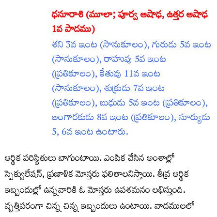
ధనూరాశి (మూలా
; పూర్వ ఆషాఢ, ఉత్తర ఆషాఢ
1వ పాదము)
శని 3వ ఇంట (సానుకూలం), గురుడు 5వ ఇంట
(సానుకూలం), రాహువు 5వ ఇంట
(ప్రతికూలం), కేతువు 11వ ఇంట
(సానుకూలం), శుక్రుడు 7వ ఇంట
(ప్రతికూలం), బుధుడు 5వ ఇంట (ప్రతికూలం),
అంగారకుడు 8వ ఇంట (ప్రతికూలం), సూర్యుడు
5, 6వ ఇంట ఉంటారు.
ఆర్థిక పరిస్థితులు బాగుంటాయి. ఎంపిక చేసిన అంశాల్లో
స్పెక్యులేషన్‌, ప్రణాళిక మోస్తరు ఫలితాలనిస్తాయి. తీవ్ర ఆర్థిక
ఇబ్బందుల్లో ఉన్నవారికి ఓ మోస్తరు ఉపశమనం లభిస్తుంది.
వృత్తిపరంగా చిన్న చిన్న ఇబ్బందులు ఉంటాయి. వాదములలో