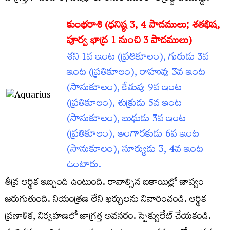
కుంభరాశి (ధనిష్ఠ 3
, 4 పాదములు; శతభిష,
పూర్వ భాద్ర 1 నుంచి 3 పాదములు)
శని 1వ ఇంట (ప్రతికూలం), గురుడు 3వ
ఇంట (ప్రతికూలం), రాహువు 3వ ఇంట
(సానుకూలం), కేతువు 9వ ఇంట
(ప్రతికూలం), శుక్రుడు 5వ ఇంట
(సానుకూలం), బుధుడు 3వ ఇంట
(ప్రతికూలం), అంగారకుడు 6వ ఇంట
(సానుకూలం), సూర్యుడు 3, 4వ ఇంట
ఉంటారు.
తీవ్ర ఆర్థిక ఇబ్బంది ఉంటుంది. రావాల్సిన బకాయిల్లో జాప్యం
జరుగుతుంది. నియంత్రణ లేని ఖర్చులను నివారించండి. ఆర్థిక
ప్రణాళిక, నిర్వహణలో జాగ్రత్త అవసరం. స్పెక్యులేట్‌ చేయకండి.