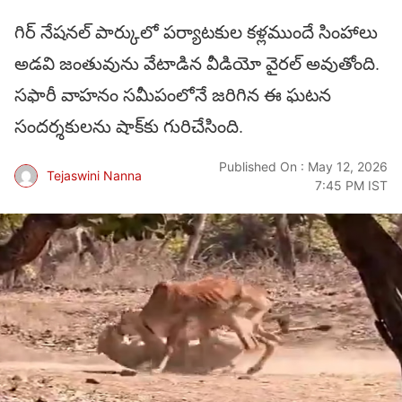
గిర్ నేషనల్ పార్కులో పర్యాటకుల కళ్లముందే సింహాలు
అడవి జంతువును వేటాడిన వీడియో వైరల్ అవుతోంది.
సఫారీ వాహనం సమీపంలోనే జరిగిన ఈ ఘటన
సందర్శకులను షాక్‌కు గురిచేసింది.
Published On : May 12, 2026
Tejaswini Nanna
7:45 PM IST