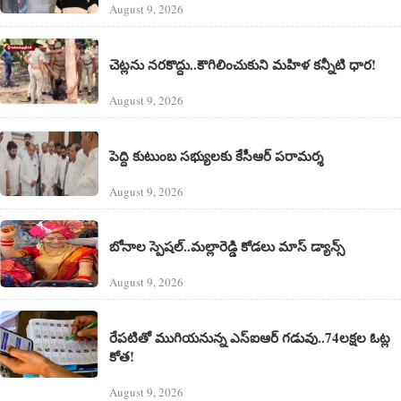
August 9, 2026
చెట్లను నరకొద్దు..కౌగిలించుకుని మహిళ కన్నీటి ధార!
August 9, 2026
పెద్ది కుటుంబ సభ్యులకు కేసీఆర్ పరామర్శ
August 9, 2026
బోనాల స్పెషల్..మల్లారెడ్డి కోడలు మాస్ డ్యాన్స్
August 9, 2026
రేపటితో ముగియనున్న ఎస్‌ఐఆర్ గడువు..74లక్షల ఓట్ల
కోత!
August 9, 2026