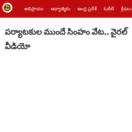
అభిప్రాయం
ఆధ్యాత్మికం
ఆంధ్ర ప్రదేశ్
ఓటీటీ
క్రీడలు
పర్యాటకుల ముందే సింహం వేట.. వైరల్
వీడియో