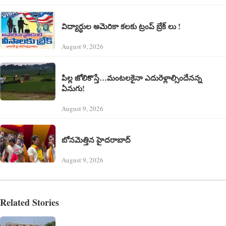
విద్యార్ధుల అమెరికా కలకు ట్రంప్ బ్రేక్ లు !
August 9, 2026
పిల్ల జోలికొస్తే…మంటలకైనా ఎదురెళ్లాల్సిందేనన్న
ఏనుగు!
August 9, 2026
బోనమెత్తిన హైదరాబాద్
August 9, 2026
Related Stories