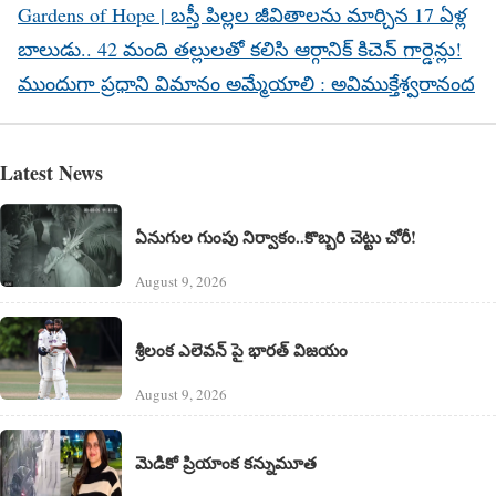
Gardens of Hope | బస్తీ పిల్లల జీవితాలను మార్చిన 17 ఏళ్ల
బాలుడు.. 42 మంది తల్లులతో కలిసి ఆర్గానిక్ కిచెన్ గార్డెన్లు!
ముందుగా ప్రధాని విమానం అమ్మేయాలి : అవిముక్తేశ్వరానంద
Latest News
ఏనుగుల గుంపు నిర్వాకం..కొబ్బరి చెట్టు చోరీ!
August 9, 2026
శ్రీలంక ఎలెవన్‌ పై భారత్ విజయం
August 9, 2026
మెడికో ప్రియాంక కన్నుమూత