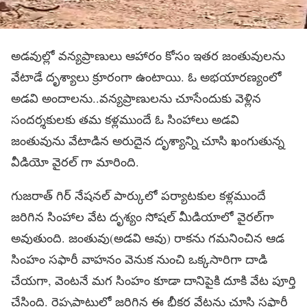
అడవుల్లో వన్యప్రాణులు ఆహారం కోసం ఇతర జంతువులను
వేటాడే దృశ్యాలు క్రూరంగా ఉంటాయి. ఓ అభయారణ్యంలో
అడవి అందాలను..వన్యప్రాణులను చూసేందుకు వెళ్లిన
సందర్శకులకు తమ కళ్లముందే ఓ సింహాలు అడవి
జంతువును వేటాడిన అరుదైన దృశ్యాన్ని చూసి ఖంగుతున్న
వీడియో వైరల్ గా మారింది.
గుజరాత్ గిర్ నేషనల్ పార్కులో పర్యాటకుల కళ్లముందే
జరిగిన సింహాల వేట దృశ్యం సోషల్ మీడియాలో వైరల్‌గా
అవుతుంది. జంతువు(అడవి ఆవు) రాకను గమనించిన ఆడ
సింహం సఫారీ వాహనం వెనుక నుంచి ఒక్కసారిగా దాడి
చేయగా, వెంటనే మగ సింహం కూడా దానిపైకి దూకి వేట పూర్తి
చేసింది. రెప్పపాటులో జరిగిన ఈ భీకర వేటను చూసి సఫారీ