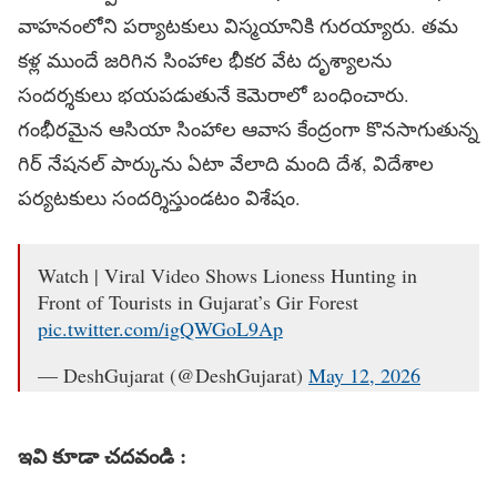
వాహనంలోని పర్యాటకులు విస్మయానికి గురయ్యారు. తమ
కళ్ల ముందే జరిగిన సింహాల భీకర వేట దృశ్యాలను
సందర్శకులు భయపడుతునే కెమెరాలో బంధించారు.
గంభీరమైన ఆసియా సింహాల ఆవాస కేంద్రంగా కొనసాగుతున్న
గిర్ నేషనల్ పార్కును ఏటా వేలాది మంది దేశ, విదేశాల
పర్యటకులు సందర్శిస్తుండటం విశేషం.
Watch | Viral Video Shows Lioness Hunting in
Front of Tourists in Gujarat’s Gir Forest
pic.twitter.com/igQWGoL9Ap
— DeshGujarat (@DeshGujarat)
May 12, 2026
ఇవి కూడా చదవండి :