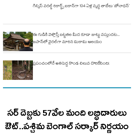
గిన్నిస్ వరల్డ్ రికార్డ్స్ ఐకాన్‌గా 194 ఏళ్ల వృద్ధ తాబేలు ‘జోనాథన్’
ఈ గుడికి వెళ్లొస్తే బట్టతల మీద కూడా జుట్టు వస్తుందట..
జపాన్‌లో వైరల్‌గా మారిన మికామి ఆలయం
ప్రపంచంలోనే అతిపెద్ద కొండ చిలువ దొరికేసింది!
సర్ దెబ్బకు 57వేల మంది లబ్ధిదారులు
ఔట్..పశ్చిమ బెంగాల్ సర్కార్ నిర్ణయం