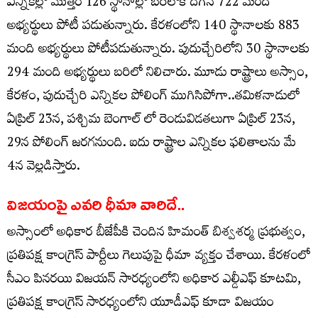
ఎన్నికల్లో మొత్తం 126 స్థానాల్లో బరిలోకి దిగిన 722 మంది
అభ్యర్థులు పోటీ పడుతున్నారు. కేరళంలోని 140 స్థానాలకు 883
మంది అభ్యర్థులు పోటీపడుతున్నారు. పుదుచ్చేరిలోని 30 స్థానాలకు
294 మంది అభ్యర్థులు బరిలో నిలిచారు. మూడు రాష్ట్రాలు అస్సాం,
కేరళం, పుదుచ్చేరి ఎన్నికల పోలింగ్ ముగిసిపోగా..తమిళనాడులో
ఏప్రిల్ 23న, పశ్చిమ బెంగాల్ లో రెండువిడతలుగా ఏప్రిల్ 23న,
29న పోలింగ్ జరగనుంది. ఐదు రాష్ట్రాల ఎన్నికల ఫలితాలను మే
4న వెల్లడిస్తారు.
విజయంపై ఎవరి ధీమా వారిదే..
అస్సాంలో అధికార బీజేపీకి చెందిన హిమంత్ బిశ్వశర్మ ప్రభుత్వం,
ప్రతిపక్ష కాంగ్రెస్ పార్టీలు గెలుపుపై ధీమా వ్యక్తం చేశాయి. కేరళంలో
సీఎం పినరయి విజయన్ సారధ్యంలోని అధికార ఎల్డీఎఫ్ కూటమి,
ప్రతిపక్ష కాంగ్రెస్ సారధ్యంలోని యూడీఎఫ్ కూడా విజయం