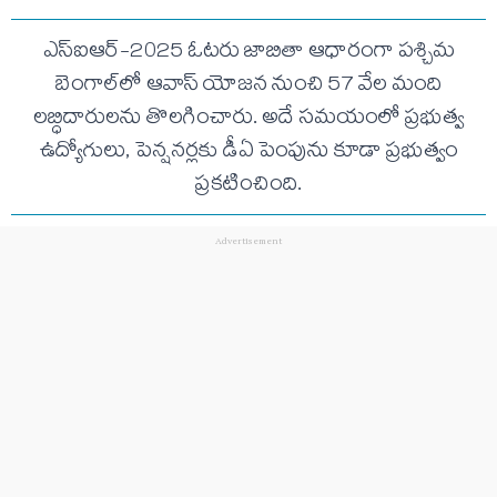
ఎస్‌ఐఆర్-2025 ఓటరు జాబితా ఆధారంగా పశ్చిమ
బెంగాల్‌లో ఆవాస్ యోజన నుంచి 57 వేల మంది
లబ్ధిదారులను తొలగించారు. అదే సమయంలో ప్రభుత్వ
ఉద్యోగులు, పెన్షనర్లకు డీఏ పెంపును కూడా ప్రభుత్వం
ప్రకటించింది.