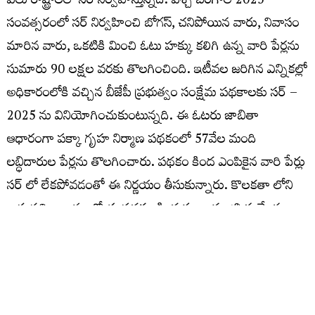
పలు రాష్ట్రాలలో సర్ నిర్వహిస్తున్నది. పశ్చి బెంగాల్ 2025
సంవత్సరంలో సర్ నిర్వహించి బోగస్, చనిపోయిన వారు, నివాసం
మారిన వారు, ఒకటికి మించి ఓటు హక్కు కలిగి ఉన్న వారి పేర్లను
సుమారు 90 లక్షల వరకు తొలగించింది. ఇటీవల జరిగిన ఎన్నికల్లో
అధికారంలోకి వచ్చిన బీజేపీ ప్రభుత్వం సంక్షేమ పథకాలకు సర్ –
2025 ను వినియోగించుకుంటున్నది. ఈ ఓటరు జాబితా
ఆధారంగా పక్కా గృహ నిర్మాణ పథకంలో 57వేల మంది
లబ్ధిదారుల పేర్లను తొలగించారు. పథకం కింద ఎంపికైన వారి పేర్లు
సర్ లో లేకపోవడంతో ఈ నిర్ణయం తీసుకున్నారు. కొలకతా లోని
రాష్ట్ర సచివాలయంలో ఈ పథకం కింద ముఖ్యమంత్రి సువేంధు
అధికారి 10 లక్షల 20వేల మంది లబ్ధిదారుల ఖాతాలకు నగదు
బదిలీ చేశారని ఘోష్ వెల్లడించారు. బంధుప్రీతి, అవినీతి కి పాల్పడి
2022 లో అప్పటి ప్రభుత్వ పెద్దలు రాష్ట్రంలో ప్రధాన మంత్రి అవాస
యోజన కింద అనర్హులను ఎంపిక చేశారన్నారు. దీంతో కేంద్రానికి