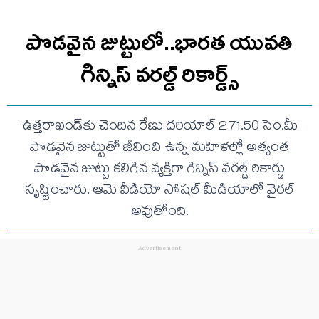
పొడవైన జుట్టులో..భారత యువతి
గిన్నిస్ వరల్డ్ రికార్డ్స్
ఉత్తరాఖండ్‌కు చెందిన రేణు ధరియాల్ 271.50 సెం.మీ
పొడవైన జుట్టుతో జీవించి ఉన్న మహిళల్లో అత్యంత
పొడవైన జుట్టు కలిగిన వ్యక్తిగా గిన్నిస్ వరల్డ్ రికార్డు
సృష్టించారు. ఆమె వీడియో సోషల్ మీడియాలో వైరల్
అవుతోంది.