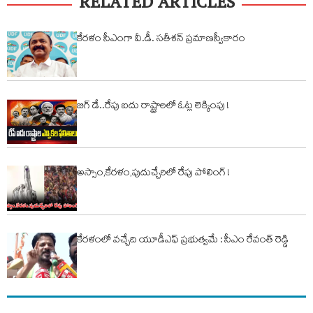
RELATED ARTICLES
కేరళం సీఎంగా వీ.డీ. సతీశన్‌ ప్రమాణస్వీకారం
బిగ్ డే..రేపు ఐదు రాష్ట్రాలలో ఓట్ల లెక్కింపు !
అస్సాం,కేరళం,పుదుచ్చేరిలో రేపు పోలింగ్ !
కేరళంలో వచ్చేది యూడీఎఫ్ ప్రభుత్వమే : సీఎం రేవంత్ రెడ్డి