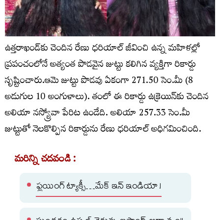
ఉత్తరాఖండ్‌కు చెందిన రేణు ధరియాల్ జీవించి ఉన్న మహిళల్లో
ప్రపంచంలోనే అత్యంత పొడవైన జుట్టు కలిగిన వ్యక్తిగా రికార్డు
సృష్టించారు.ఆమె జుట్టు పొడవు ఏకంగా 271.50 సెం.మీ (8
అడుగుల 10 అంగుళాలు). తంలో ఈ రికార్డు ఉక్రెయిన్‌కు చెందిన
అలియా నస్య్రోవా పేరిట ఉండేది. అలియా 257.33 సెం.మీ
జుట్టుతో నెలకొల్పిన రికార్డును రేణు ధరియాల్ అధిగమించింది.
మరిన్ని చదవండి :
ఫ్లయింగ్ ట్యాక్సీ…మేక్ ఇన్ ఇండియా !