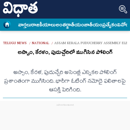
వార్త‌లు
రాజకీయాలు
అంత‌ర్జాతీయం
జాతీయం
ప్రత్యేకం
వినోద
TELUGU NEWS
NATIONAL
ASSAM KERALA PUDUCHERRY ASSEMBLY ELEC
/
/
అస్సాం, కేరళం, పుదుచ్చేరిలో ముగిసిన పోలింగ్
అస్సాం, కేరళ, పుదుచ్చేరి అసెంబ్లీ ఎన్నికల పోలింగ్
ప్రశాంతంగా ముగిసింది. భారీగా ఓటింగ్ నమోదై ఫలితాలపై
ఆసక్తి పెరిగింది.