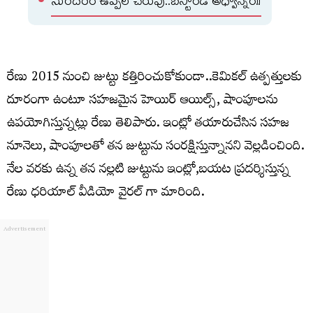
సుందరం ఉప్పల్ చెరువు..బస్టాండ్ అధ్వాన్నం!!
రేణు 2015 నుంచి జుట్టు కత్తిరించుకోకుండా..కెమికల్ ఉత్పత్తులకు
దూరంగా ఉంటూ సహజమైన హెయిర్ ఆయిల్స్, షాంపూలను
ఉపయోగిస్తున్నట్లు రేణు తెలిపారు. ఇంట్లో తయారుచేసిన సహజ
నూనెలు, షాంపూలతో తన జుట్టును సంరక్షిస్తున్నానని వెల్లడించింది.
నేల వరకు ఉన్న తన నల్లటి జుట్టును ఇంట్లో,బయట ప్రదర్శిస్తున్న
రేణు ధరియాల్ వీడియో వైరల్ గా మారింది.