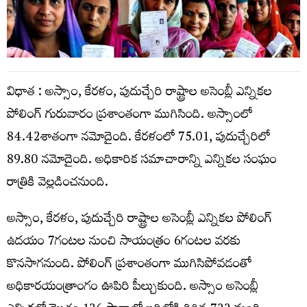
విధాత : అస్సాం, కేరళం, పుదుచ్చేరి రాష్ట్రాల అసెంబ్లీ ఎన్నికల
పోలింగ్ గురువారం ప్రశాంతంగా ముగిసింది. అస్సాంలో
84.42శాతంగా నమోదైంది. కేరళంలో 75.01, పుదుచ్చేరిలో
89.80 నమోదైంది. అధికారిక సమాచారాన్ని ఎన్నికల సంఘం
రాత్రికి వెల్లడించనుంది.
అస్సాం, కేరళం, పుదుచ్చేరి రాష్ట్రాల అసెంబ్లీ ఎన్నికల పోలింగ్
ఉదయం 7గంటల నుంచి సాయంత్రం 6గంటల వరకు
కొనసాగనుంది. పోలింగ్ ప్రశాంతంగా ముగిసిపోవడంతో
అధికారయంత్రాంగం ఊపిరి పీల్చుకుంది. అస్సాం అసెంబ్లీ