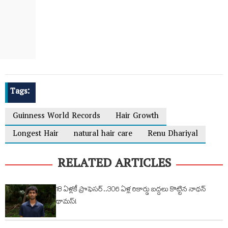
Tags:
Guinness World Records
Hair Growth
Longest Hair
natural hair care
Renu Dhariyal
RELATED ARTICLES
18 ఏళ్లకే ప్రొఫెసర్‌..306 ఏళ్ల రికార్డు బద్దలు కొట్టిన నాథన్
థామస్!