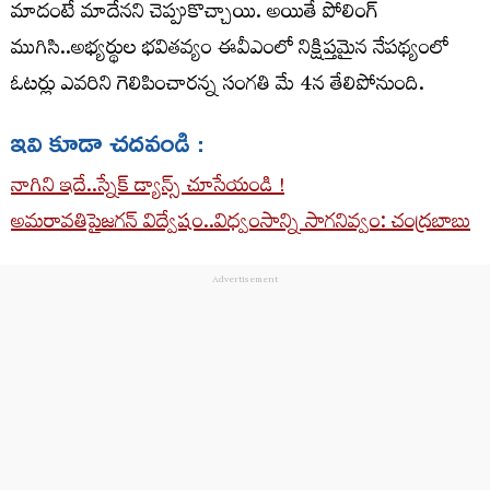
మాదంటే మాదేనని చెప్పుకొచ్చాయి. అయితే పోలింగ్
ముగిసి..అభ్యర్థుల భవితవ్యం ఈవీఎంలో నిక్షిప్తమైన నేపథ్యంలో
ఓటర్లు ఎవరిని గెలిపించారన్న సంగతి మే 4న తేలిపోనుంది.
ఇవి కూడా చదవండి :
నాగిని ఇదే..స్నేక్ డ్యాన్స్ చూసేయండి !
అమరావతిపైజగన్ విద్వేషం..విధ్వంసాన్ని సాగనివ్వం: చంద్రబాబు