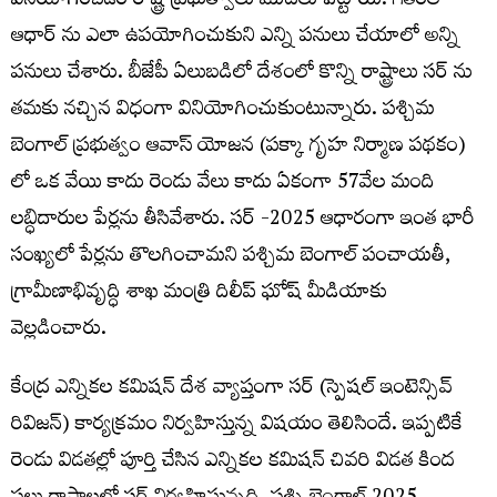
వినియోగించడం రాష్ట్ర ప్రభుత్వాలు మొదలు పెట్టాయి. గతంలో
ఆధార్ ను ఎలా ఉపయోగించుకుని ఎన్ని పనులు చేయాలో అన్ని
పనులు చేశారు. బీజేపీ ఏలుబడిలో దేశంలో కొన్ని రాష్ట్రాలు సర్ ను
తమకు నచ్చిన విధంగా వినియోగించుకుంటున్నారు. పశ్చిమ
బెంగాల్ ప్రభుత్వం ఆవాస్ యోజన (పక్కా గృహ నిర్మాణ పథకం)
లో ఒక వేయి కాదు రెండు వేలు కాదు ఏకంగా 57వేల మంది
లబ్ధిదారుల పేర్లను తీసివేశారు. సర్ -2025 ఆధారంగా ఇంత భారీ
సంఖ్యలో పేర్లను తొలగించామని పశ్చిమ బెంగాల్ పంచాయతీ,
గ్రామీణాభివృద్ధి శాఖ మంత్రి దిలీప్ ఘోష్ మీడియాకు
వెల్లడించారు.
కేంద్ర ఎన్నికల కమిషన్ దేశ వ్యాప్తంగా సర్ (స్పెషల్ ఇంటెన్సివ్
రివిజన్) కార్యక్రమం నిర్వహిస్తున్న విషయం తెలిసిందే. ఇప్పటికే
రెండు విడతల్లో పూర్తి చేసిన ఎన్నికల కమిషన్ చివరి విడత కింద