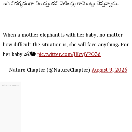
ఇది నిదర్శనంగా నిలుస్తుందని నెటిజన్లు కామెంట్లు చేస్తున్నారు.
When a mother elephant is with her baby, no matter
how difficult the situation is, she will face anything. For
her baby 👶🐘
pic.twitter.com/JKcvjYPO3d
— Nature Chapter (@NatureChapter)
August 9, 2026