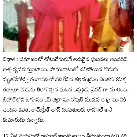
విధాత : సమాజంలో చోటుచేసుకునే అరుదైన ఘటనలు అందరిని
అశ్చర్యపరుస్తుంటాయి. పాముకాటుతో చనిపోయిన కొడుకు
మృతదేహాన్ని గంగానదిలో వదిలేసిన తల్లిదండ్రుల చెంతకు 8ఏళ్ల
తర్వాతా కొడుకు తిరిగొచ్చిన ఘటన ఇప్పుడు వైరల్ గా మారింది.
బిహార్‌లోని బెగూసరాయ్‌ జిల్లా మానోపుర్‌ ముషహరి గ్రామానికి
చెందిన కవిత, రామ్‌ప్రీత్‌ దాస్‌ దంపతులకు రాహుల్ అనే
కుమారుడు ఉన్నాడు.