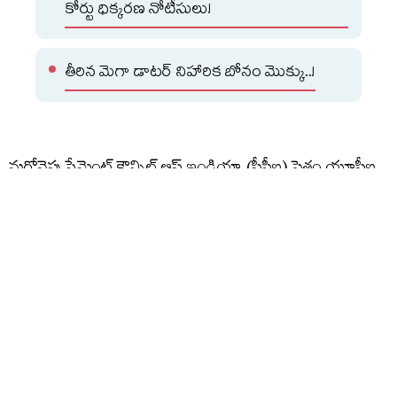
కోర్టు ధిక్కరణ నోటీసులు!
తీరిన మెగా డాటర్ నిహారిక బోనం మొక్కు..!
మరోవైపు పేమెంట్ కౌన్సిల్ ఆఫ్ ఇండియా (పీసీఐ) సైతం యూపీఐ
చార్జీల ప్రచారంపై స్పందించింది. వినియోగదారులు, చిన్న
వ్యాపారాలు ఇప్పటిలాగే యుపీఐ సేవలను ఉచితంగా
వినియోగించుకోవచ్చని పీసీఐ వెల్లడించింది. డిజిటల్ చెల్లింపుల
రంగాన్ని మరింత బలోపేతం చేసేందుకు మరియు సాంకేతిక
వ్యయాన్ని భరించేందుకు వ్యాపారాల పరంగా ఈ మార్పులు
తెస్తున్నారే తప్ప, వినియోగదారులపై ఎలాంటి భారం పడదని స్పష్టం
చేసింది. కొత్త బిల్లుతో ఎంపిక చేసిన డిజిటల్‌ లావాదేవీలపై మర్చంట్‌