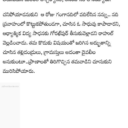
తెలుసుకుని మరింత అశ్చర్యానికి, ఆనందానికి లోనయ్యారు.
చనిపోయాడనుకుని ఆ రోజు గంగానదిలో వదిలేసిన నన్ను.. నది
ప్రవాహంలో కొట్టుకపోతుండగా, చూసిన ఓ సాధువు కాపాడారని,
ఆధ్యాత్మిక విద్య సాధనకు గోరఖ్‌పుర్‌ తీసుకువెళ్లాడని రాహుల్‌
వెల్లడించాడు. తమ కొడుకు విషయంతో జరిగిన అద్భుతాన్ని
చూసిన తల్లిదండ్రులు, గ్రామస్తులు అదంతా దైవలీల
అనుకుంటూ..ప్రాణాలతో తిరిగొచ్చిన తమవాడిని చూసుకుని
మురిసిపోయారు.