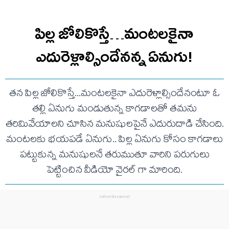
పిల్ల జోలికొస్తే…మంటలకైనా
ఎదురెళ్లాల్సిందేనన్న ఏనుగు!
తన పిల్ల జోలికొస్తే...మంటలకైనా ఎదురెళ్లాల్సిందేనంటూ ఓ
తల్లి ఏనుగు మండుతున్న కాగడాలతో తమను
తరిమివేయాలని చూసిన మనుషులపైనే ఎదురుదాడి చేసింది.
మంటలకు భయపడే ఏనుగు.. పిల్ల ఏనుగు కోసం కాగడాలు
పట్టుకున్న మనుషులనే తరుముతూ వారిని పరుగులు
పెట్టించిన వీడియో వైరల్ గా మారింది.