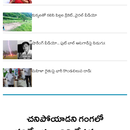
కుక్కలతో కలిసి పిల్లల క్రికెట్..వైరల్ వీడియో
షాకింగ్ వీడియో.. ఫుట్ బాల్ ఆటగాడిపై పిడుగు!
మహిళా రైతుపై భారీ కొండచిలువ దాడి!
చనిపోయాడని గంగలో