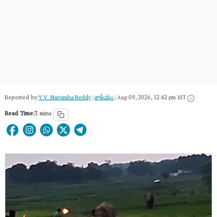
Reported by:
Y.V. Narsimha Reddy
|
జాతీయం
|
Aug 09, 2026, 12:42 pm IST
Read Time:
3 mins