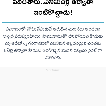
వదిలేశారు..ఎనిమిదేళ్ల తర్వాతా
ఇంటికొచ్చాడు!
సమాజంలో చోటుచేసుకునే అరుదైన ఘటనలు అందరిని
అశ్చర్యపరుస్తుంటాయి. పాముకాటుతో చనిపోయిన కొడుకు
మృతదేహాన్ని గంగానదిలో వదిలేసిన తల్లిదండ్రుల చెంతకు
8ఏళ్ల తర్వాతా కొడుకు తిరిగొచ్చిన ఘటన ఇప్పుడు వైరల్ గా
మారింది.