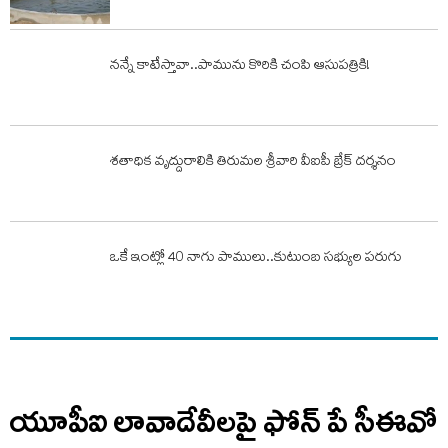
నన్నే కాటేస్తావా..పామును కొరికి చంపి ఆసుపత్రికి!
శతాధిక వృద్దురాలికి తిరుమల శ్రీవారి వీఐపీ బ్రేక్ దర్శనం
ఒకే ఇంట్లో 40 నాగు పాములు..కుటుంబ సభ్యుల పరుగు
యూపీఐ లావాదేవీలపై ఫోన్ పే సీఈవో