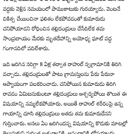
12 ఏళ్ల వయసులో రాహుల్ కాలకృత్యాలు తీర్చుకుందామని నది
వద్దకు వెళ్లిన సమయంలో పాముకాటుకు గురయ్యాడు. వెంటనే
చికిత్స చేయించినా ఫలితం లేకపోవడంతో కుమారుడు
చనిపోయాడని రోధించిన తల్లిదండ్రులు చేసేదిలేక తమ
సాంప్రదాయం మేరకు మృతదేహాన్ని అయోధ్య ఘాట్‌ వద్ద
గంగానదిలో వదిలేశారు.
ఇది జరిగిన సరిగ్గా 8 ఏళ్ల తర్వాత రాహుల్‌ స్వగ్రామానికి తిరిగి
వచ్చాడు. తల్లిదండ్రులతో పాటు గ్రామస్తులను పేరు పేరునా
ఆప్యాయంగా పలకరించాడు. చనిపోయిన కుమారుడు తిరిగి
రావడం ఏమిటనుకుంటూ తల్లిదండ్రులు ఆశ్చర్యపోయి తొలుత ఈ
విషయాన్ని నమ్మలేకపోయారు. అయితే రాహుల్‌ శరీరంపై ఉన్న
గాయాన్ని చూసి తల్లిదండ్రులు అతడు తమ కుమారుడేనని
గుర్తించారు. అసలు ఏం జరిగిందన్న విషయాన్ని కొడుకు మాటల్లో