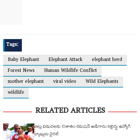
Tags:
Baby Elephant
Elephant Attack
elephant herd
Forest News
Human Wildlife Conflict
mother elephant
viral video
Wild Elephants
wildlife
RELATED ARTICLES
బిల్లు విడుదలకు 10శాతం కమిషన్ అడిగారు: రిటైర్డు ఉద్యోగి
వ్యాఖ్యలు వైరల్