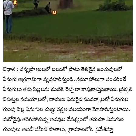
విధాత : వన్యప్రాణులలో బలంతో పాటు తెలివైన జంతువులలో
ఏనుగు అగ్రగామిగా వ్యవహరిస్తుంది. సమూహాలుగా సంచరించే
ఏనుగులు తమ పిల్లలను కంటికి రెప్పలా కాపుకాస్తుంటాయి. ప్రకృతి
విపత్తుల సమయాలలో, దాడులు ఎదురైన సందర్బాలలో ఏనుగుల
గుంపు పిల్ల ఏనుగుల చుట్టు రక్షణ వలయంగా మోహరిస్తుంటాయి.
మరోవైపు తరిగిపోతున్న అడవుల నేపథ్యంలో తరుచూ ఏనుగుల
గుంపులు అటవీ సమీప పొలాలు, గ్రామాలలోకి ప్రవేశిస్తూ