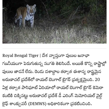
Royal Bengal Tiger | దేశ వ్యాప్తంగా పులుల జ‌నాభా
గ‌ణ‌నీయంగా పెరుగుతున్న సంగ‌తి తెలిసిందే. అయితే కొన్ని రాష్ట్రాల్లో
పులుల జాడ‌నే లేదు. రెండు ద‌శాబ్దాల త‌ర్వాత ఈశాన్య రాష్ట్ర‌మైన
అరుణాచ‌ల్ ప్ర‌దేశ్‌లో రాయ‌ల్ బెంగాల్ టైగ‌ర్ ప్ర‌త్య‌క్ష‌మైంది. 20
ఏళ్ల త‌ర్వాత పాసిఘాట్ ఏరియాలో రాయ‌ల్ బెంగాల్ టైగ‌ర్ కెమెరా
కంటికి చిక్కిన‌ట్టు అరుణాచ‌ల్ ప్ర‌దేశ్ డీ ఎరింగ్ మెమోరియ‌ల్ వైల్డ్
లైఫ్ శాంక్చువ‌రీ (DEMWS) అధికారికంగా ప్ర‌క‌టించింది.