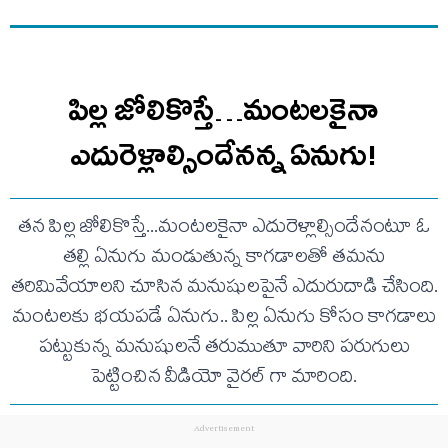
పిల్ల జోలికొస్తే…మంటలకైనా
ఎదురెళ్లాల్సిందేనన్న ఏనుగు!
తన పిల్ల జోలికొస్తే...మంటలకైనా ఎదురెళ్లాల్సిందేనంటూ ఓ
తల్లి ఏనుగు మండుతున్న కాగడాలతో తమను
తరిమివేయాలని చూసిన మనుషులపైనే ఎదురుదాడి చేసింది.
మంటలకు భయపడే ఏనుగు.. పిల్ల ఏనుగు కోసం కాగడాలు
పట్టుకున్న మనుషులనే తరుముతూ వారిని పరుగులు
పెట్టించిన వీడియో వైరల్ గా మారింది.