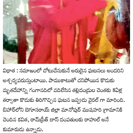
విధాత : సమాజంలో చోటుచేసుకునే అరుదైన ఘటనలు అందరిని
అశ్చర్యపరుస్తుంటాయి. పాముకాటుతో చనిపోయిన కొడుకు
మృతదేహాన్ని గంగానదిలో వదిలేసిన తల్లిదండ్రుల చెంతకు 8ఏళ్ల
తర్వాతా కొడుకు తిరిగొచ్చిన ఘటన ఇప్పుడు వైరల్ గా మారింది.
బిహార్‌లోని బెగూసరాయ్‌ జిల్లా మానోపుర్‌ ముషహరి గ్రామానికి
చెందిన కవిత, రామ్‌ప్రీత్‌ దాస్‌ దంపతులకు రాహుల్ అనే
కుమారుడు ఉన్నాడు.