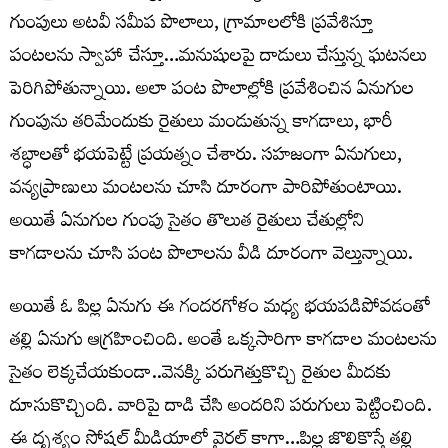
గుంపులు అటవీ సమీప పొలాలు, గ్రామాలలోకి ప్రవేశిస్తూ
పంటలను స్వాహా చేస్తూ…మనుషులపై దాడులు చేస్తున్న ఘటనలు
పెరిగిపోతున్నాయి. అలా పంట పొలాల్లోకి ప్రవేశించిన ఏనుగుల
గుంపును తరిమేందుకు రైతులు మండుతున్న కాగడాలు, భారీ
శబ్ధాలతో భయపెట్టే ప్రయత్నం చేశారు. సహజంగా ఏనుగులు,
వన్యప్రాణులు మంటలను చూసి దూరంగా పారిపోతుంటాయి.
అయితే ఏనుగుల గుంపు సైతం తొలుత రైతులు చేతుల్లోని
కాగడాలను చూసి పంట పొలాలను వీడి దూరంగా వెల్తున్నాయి.
అయితే ఓ పిల్ల ఏనుగు ఈ గందరగోళం మధ్య భయపడిపోవడంతో
తల్లి ఏనుగు ఆగ్రహించింది. అంతే ఒక్కసారిగా కాగడాల మంటలను
సైతం లెక్కచేయకుండా..వెనక్కి పరుగెత్తుకొచ్చి రైతుల మీదకు
దూసుకొచ్చింది. వారిపై దాడి చేసి అందరిని పరుగులు పెట్టించింది.
ఈ దృశ్యం సోషల్ మీడియాలో వైరల్ కాగా…పిల్ల జొలికొస్తే తల్లి