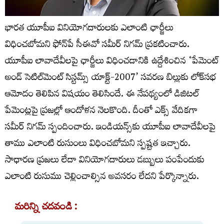
భారత యూపీఐ వినియోగదారులకు ఎలాంటి ఛార్జీలు
విధించబోమని ఫోన్‌పే సీఈవో సమీర్‌ నిగమ్‌ ప్రకటించారు.
యూపీఐ లావాదేవీలపై ఛార్జీలు విధించడానికి ఉద్దేశించిన ‘పేమెంట్
అండ్ సెటిల్‌మెంట్ సిస్టమ్స్ యాక్ట్-2007’ సవరణ బిల్లుకు లోక్‌సభ
ఆమోదం తెలిపిన విషయం తెలిసిందే. ఈ నేపథ్యంలో డిజిటల్‌
పేమెంట్లపై ప్రజల్లో ఆందోళన నెలకొంది. దీంతో ఎక్స్‌ వేదికగా
సమీర్‌ నిగమ్‌ స్పందించారు. ఇండియన్స్‌కు యూపీఐ లావాదేవీలపై
తాము ఎలాంటి రుసుంలు విధించబోమని స్పష్టత ఇచ్చారు.
సాధారణ ప్రజలు లేదా వినియోగదారులు డబ్బులు పంపేందుకు
ఎలాంటి రుసుము చెల్లించాల్సిన అవసరం లేదని పేర్కొన్నారు.
మరిన్ని చదవండి :