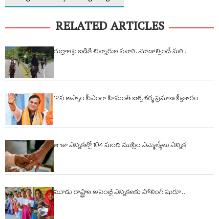
RELATED ARTICLES
గుర్రాలపై బడికి చిన్నారుల సవారి..చూడాల్సిందే మరి !
12న అస్సాం సీఎంగా హిమంత్ బిశ్వశర్మ ప్రమాణ స్వీకారం
తాజా ఎన్నికల్లో 104 మంది ముస్లిం ఎమ్మెల్యేలు ఎన్నిక
మూడు రాష్ట్రాల అసెంబ్లీ ఎన్నిక‌ల‌కు పోలింగ్ షురూ..