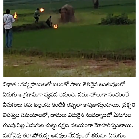
విధాత : వన్యప్రాణులలో బలంతో పాటు తెలివైన జంతువులలో
ఏనుగు అగ్రగామిగా వ్యవహరిస్తుంది. సమూహాలుగా సంచరించే
ఏనుగులు తమ పిల్లలను కంటికి రెప్పలా కాపుకాస్తుంటాయి. ప్రకృతి
విపత్తుల సమయాలలో, దాడులు ఎదురైన సందర్బాలలో ఏనుగుల
గుంపు పిల్ల ఏనుగుల చుట్టు రక్షణ వలయంగా మోహరిస్తుంటాయి.
మరోవైపు తరిగిపోతున్న అడవుల నేపథ్యంలో తరుచూ ఏనుగుల