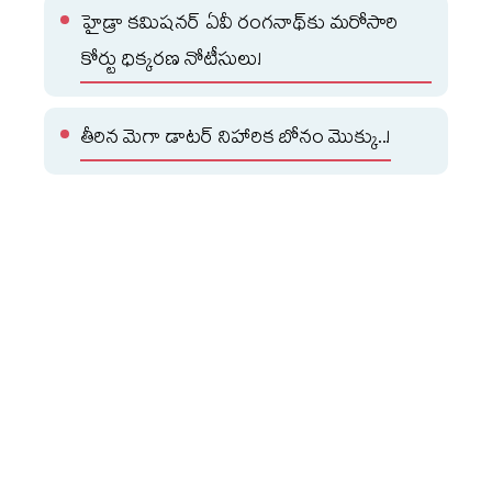
హైడ్రా కమిషనర్ ఏవీ రంగనాథ్‌కు మరోసారి
కోర్టు ధిక్కరణ నోటీసులు!
తీరిన మెగా డాటర్ నిహారిక బోనం మొక్కు..!
మరోవైపు పేమెంట్ కౌన్సిల్ ఆఫ్ ఇండియా (పీసీఐ) సైతం యూపీఐ
చార్జీల ప్రచారంపై స్పందించింది. వినియోగదారులు, చిన్న
వ్యాపారాలు ఇప్పటిలాగే యుపీఐ సేవలను ఉచితంగా
వినియోగించుకోవచ్చని పీసీఐ వెల్లడించింది. డిజిటల్ చెల్లింపుల
రంగాన్ని మరింత బలోపేతం చేసేందుకు మరియు సాంకేతిక
వ్యయాన్ని భరించేందుకు వ్యాపారాల పరంగా ఈ మార్పులు
తెస్తున్నారే తప్ప, వినియోగదారులపై ఎలాంటి భారం పడదని స్పష్టం