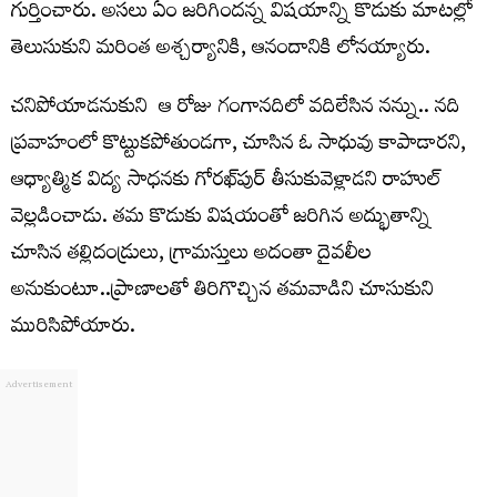
గుర్తించారు. అసలు ఏం జరిగిందన్న విషయాన్ని కొడుకు మాటల్లో
తెలుసుకుని మరింత అశ్చర్యానికి, ఆనందానికి లోనయ్యారు.
చనిపోయాడనుకుని ఆ రోజు గంగానదిలో వదిలేసిన నన్ను.. నది
ప్రవాహంలో కొట్టుకపోతుండగా, చూసిన ఓ సాధువు కాపాడారని,
ఆధ్యాత్మిక విద్య సాధనకు గోరఖ్‌పుర్‌ తీసుకువెళ్లాడని రాహుల్‌
వెల్లడించాడు. తమ కొడుకు విషయంతో జరిగిన అద్భుతాన్ని
చూసిన తల్లిదండ్రులు, గ్రామస్తులు అదంతా దైవలీల
అనుకుంటూ..ప్రాణాలతో తిరిగొచ్చిన తమవాడిని చూసుకుని
మురిసిపోయారు.