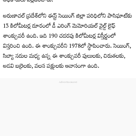
అధికారులు వెల్ల‌డించారు.
అరుణాచ‌ల్ ప్ర‌దేశ్‌లోని ఈస్ట్ సెయింగ్ జిల్లా ప‌రిధిలోని పాసిఘాట్‌కు
13 కిలోమీట‌ర్ల దూరంలో డీ ఎరింగ్ మెమోరియ‌ల్ వైల్డ్ లైఫ్
శాంక్చువ‌రీ ఉంది. ఇది 190 చ‌ద‌ర‌పు కిలోమీట‌ర్ల విస్తీర్ణంలో
విస్త‌రించి ఉంది. ఈ శాంక్చువ‌రీని 1978లో స్థాపించారు. సెయింగ్,
సిబ్యా న‌దుల మ‌ధ్య ఉన్న ఈ శాంక్చువ‌రీ పులుల‌కు, చిరుత‌ల‌కు,
అడ‌వి బ‌ర్రెల‌కు, వ‌ల‌స ప‌క్షుల‌కు ఆవాసంగా ఉంది.