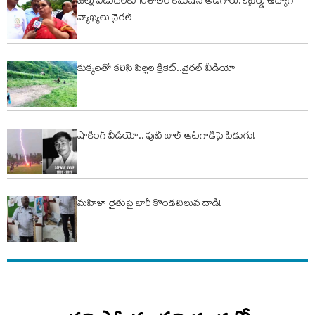
బిల్లు విడుదలకు 10శాతం కమిషన్ అడిగారు: రిటైర్డు ఉద్యోగి
వ్యాఖ్యలు వైరల్
కుక్కలతో కలిసి పిల్లల క్రికెట్..వైరల్ వీడియో
షాకింగ్ వీడియో.. ఫుట్ బాల్ ఆటగాడిపై పిడుగు!
మహిళా రైతుపై భారీ కొండచిలువ దాడి!