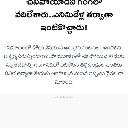
చనిపోయాడని గంగలో
వదిలేశారు..ఎనిమిదేళ్ల తర్వాతా
ఇంటికొచ్చాడు!
సమాజంలో చోటుచేసుకునే అరుదైన ఘటనలు అందరిని
అశ్చర్యపరుస్తుంటాయి. పాముకాటుతో చనిపోయిన కొడుకు
మృతదేహాన్ని గంగానదిలో వదిలేసిన తల్లిదండ్రుల చెంతకు
8ఏళ్ల తర్వాతా కొడుకు తిరిగొచ్చిన ఘటన ఇప్పుడు వైరల్ గా
మారింది.