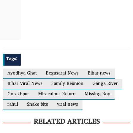
Tags:
Ayodhya Ghat
Begusarai News
Bihar news
Bihar Viral News
Family Reunion
Ganga River
Gorakhpur
Miraculous Return
Missing Boy
rahul
Snake bite
viral news
RELATED ARTICLES