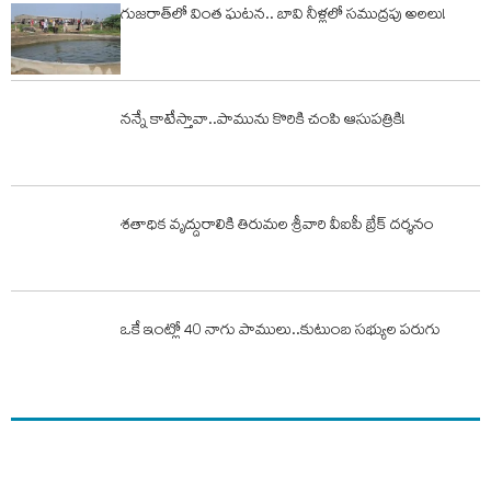
గుజరాత్‌లో వింత ఘటన.. బావి నీళ్లలో సముద్రపు అలలు!
నన్నే కాటేస్తావా..పామును కొరికి చంపి ఆసుపత్రికి!
శతాధిక వృద్దురాలికి తిరుమల శ్రీవారి వీఐపీ బ్రేక్ దర్శనం
ఒకే ఇంట్లో 40 నాగు పాములు..కుటుంబ సభ్యుల పరుగు