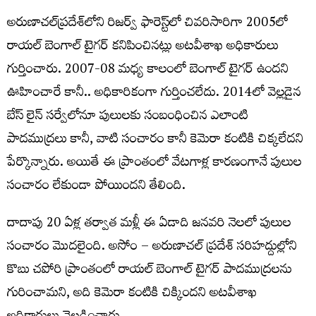
అరుణాచ‌ల్‌ప్ర‌దేశ్‌లోని రిజ‌ర్వ్ ఫారెస్ట్‌లో చివ‌రిసారిగా 2005లో
రాయ‌ల్ బెంగాల్ టైగ‌ర్ క‌నిపించిన‌ట్లు అట‌వీశాఖ అధికారులు
గుర్తించారు. 2007-08 మ‌ధ్య కాలంలో బెంగాల్ టైగ‌ర్ ఉంద‌ని
ఊహించారే కానీ.. అధికారికంగా గుర్తించ‌లేదు. 2014లో వెల్ల‌డైన
బేస్ లైన్ స‌ర్వేలోనూ పులుల‌కు సంబంధించిన ఎలాంటి
పాద‌ముద్ర‌లు కానీ, వాటి సంచారం కానీ కెమెరా కంటికి చిక్క‌లేదని
పేర్కొన్నారు. అయితే ఈ ప్రాంతంలో వేట‌గాళ్ల కార‌ణంగానే పులుల
సంచారం లేకుండా పోయింద‌ని తేలింది.
దాదాపు 20 ఏళ్ల త‌ర్వాత మ‌ళ్లీ ఈ ఏడాది జ‌న‌వ‌రి నెల‌లో పులుల
సంచారం మొద‌లైంది. అసోం – అరుణాచ‌ల్ ప్ర‌దేశ్ స‌రిహ‌ద్దుల్లోని
కొబు చ‌పోరి ప్రాంతంలో రాయ‌ల్ బెంగాల్ టైగ‌ర్ పాద‌ముద్ర‌ల‌ను
గురించామ‌ని, అది కెమెరా కంటికి చిక్కింద‌ని అట‌వీశాఖ