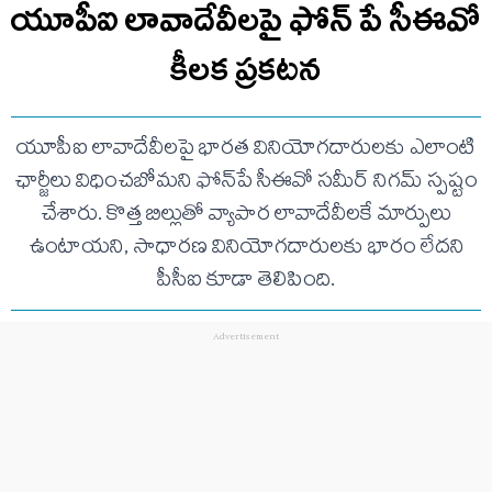
యూపీఐ లావాదేవీలపై ఫోన్ పే సీఈవో
కీలక ప్రకటన
యూపీఐ లావాదేవీలపై భారత వినియోగదారులకు ఎలాంటి
ఛార్జీలు విధించబోమని ఫోన్‌పే సీఈవో సమీర్ నిగమ్ స్పష్టం
చేశారు. కొత్త బిల్లుతో వ్యాపార లావాదేవీలకే మార్పులు
ఉంటాయని, సాధారణ వినియోగదారులకు భారం లేదని
పీసీఐ కూడా తెలిపింది.