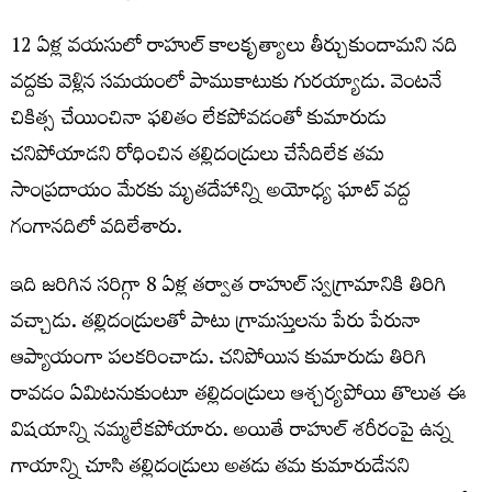
12 ఏళ్ల వయసులో రాహుల్ కాలకృత్యాలు తీర్చుకుందామని నది
వద్దకు వెళ్లిన సమయంలో పాముకాటుకు గురయ్యాడు. వెంటనే
చికిత్స చేయించినా ఫలితం లేకపోవడంతో కుమారుడు
చనిపోయాడని రోధించిన తల్లిదండ్రులు చేసేదిలేక తమ
సాంప్రదాయం మేరకు మృతదేహాన్ని అయోధ్య ఘాట్‌ వద్ద
గంగానదిలో వదిలేశారు.
ఇది జరిగిన సరిగ్గా 8 ఏళ్ల తర్వాత రాహుల్‌ స్వగ్రామానికి తిరిగి
వచ్చాడు. తల్లిదండ్రులతో పాటు గ్రామస్తులను పేరు పేరునా
ఆప్యాయంగా పలకరించాడు. చనిపోయిన కుమారుడు తిరిగి
రావడం ఏమిటనుకుంటూ తల్లిదండ్రులు ఆశ్చర్యపోయి తొలుత ఈ
విషయాన్ని నమ్మలేకపోయారు. అయితే రాహుల్‌ శరీరంపై ఉన్న
గాయాన్ని చూసి తల్లిదండ్రులు అతడు తమ కుమారుడేనని